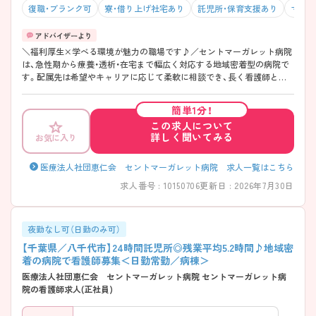
復職・ブランク可
寮・借り上げ社宅あり
託児所・保育支援あり
マイカ
＼福利厚生×学べる環境が魅力の職場です♪／セントマーガレット病院
は、急性期から療養・透析・在宅まで幅広く対応する地域密着型の病院で
す。配属先は希望やキャリアに応じて柔軟に相談でき、長く看護師とし
て成長できる環境が整っています。教育体制も充実しており、院内研修
や外部研修、eラーニングなどを組み合わせてスキルアップをサポート。
簡単1分！
職場は「お互い様」の風土が根付いており、人間関係も良好で長く働くス
この求人について
タッフが多数。残業も少なく、有給取得もしやすい環境で、24時間託児所
詳しく聞いてみる
お気に入り
や寮、送迎バスなど福利厚生も手厚く、ライフスタイルに合わせて安心し
て働き続けられる職場です。 ――――――――――――――― ■ 「無理
なく長く」が叶う環境 ――――――――――――――― 働きやすさを重
医療法人社団恵仁会 セントマーガレット病院 求人一覧はこちら
視した勤務環境が整っています。 ・年間休日115日＋有給取得率79.2％ ・
求人番号 : 10150706
更新日 : 2026年7月30日
残業は月平均5.2時間と少なめ ・産休育休復帰率100％ → プライベートと
仕事のバランスを大切にできます ――――――――――――――― ■
子育ても安心♪充実サポート ――――――――――――――― 24時間
託児所完備で子育て世代を応援！ ・生後6ヶ月～小学校3年生まで利用可
夜勤なし可（日勤のみ可）
能（延長可） ・食育やイベントなど保育内容も充実 ・有給・子の看護休暇は
【千葉県／八千代市】24時間託児所◎残業平均5.2時間♪地域密
2時間単位で取得可能 ・近隣幼稚園の送迎バスルートに設定ができ、二重
着の病院で看護師募集＜日勤常勤／病棟＞
保育も可能 → 子育てと両立しながら安心して働けます
医療法人社団恵仁会 セントマーガレット病院 セントマーガレット病
――――――――――――――― ■ 福利厚生が充実！
院の看護師求人(正社員)
――――――――――――――― 安心して働ける制度がしっかり整っ
ています。 ・寮あり／マイカー通勤OK（駐車場100円/日） ・無料送迎バス