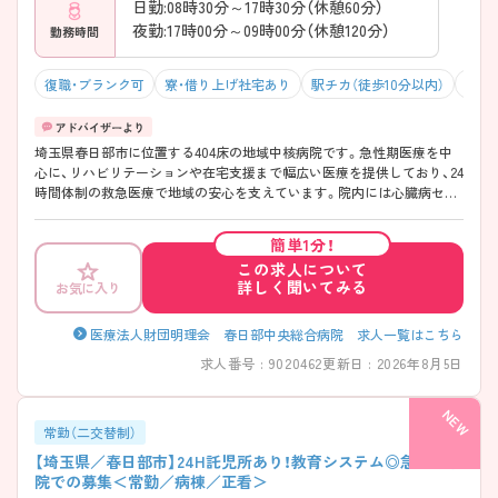
日勤:08時30分～17時30分（休憩60分）
夜勤:17時00分～09時00分（休憩120分）
勤務時間
復職・ブランク可
寮・借り上げ社宅あり
駅チカ（徒歩10分以内）
マイ
埼玉県春日部市に位置する404床の地域中核病院です。急性期医療を中
心に、リハビリテーションや在宅支援まで幅広い医療を提供しており、24
時間体制の救急医療で地域の安心を支えています。院内には心臓病セン
ター・脳卒中センターなどの専門センターを備え、循環器科や脳神経外科
領域で多くの症例に対応しています。救急対応やカテーテル治療など、
簡単1分！
急性期ならではの経験を積める体制が整っています。教育面では、プリ
この求人について
セプター制度・院内外研修・資格取得支援などを用意し、キャリアアップ
詳しく聞いてみる
お気に入り
を継続的に支援しています♪ また、24時間託児所完備をはじめ、大手IMS
グループならではの多様な福利厚生が整っており、ライフステージが変
わっても働き続けやすい職場です。 年齢・性別を問わず活躍が見込めま
医療法人財団明理会 春日部中央総合病院 求人一覧はこちら
す。看護部で勤務されている約1割が男性看護師で、パパ看護師の育休取
求人番号 : 9020462
更新日 : 2026年8月5日
得実績も多数。多様な働き方を応援する風土があります。 ご興味ある方
には、面接対策ポイントなど、さらに詳細をお話しいたしますのでお気軽
にご相談ください。
常勤（二交替制）
【埼玉県／春日部市】24H託児所あり！教育システム◎急性期病
院での募集＜常勤／病棟／正看＞