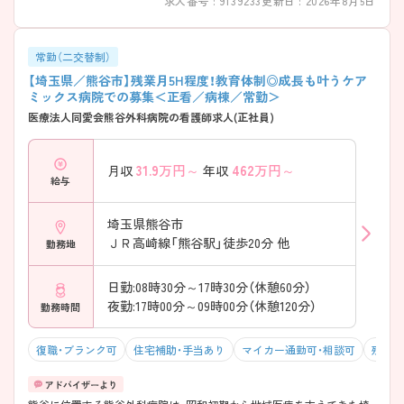
求人番号 : 9139233
更新日 : 2026年8月5日
を大切にできる職場です ――――――――――――――― ■ 子育て世
代も安心のサポート体制 ――――――――――――――― 育児と仕事
を両立しやすい環境になっています ・院内保育は「24時間・365日対応」 ・
満3ヶ月から利用可能で早期復帰も安心 ・子育て経験のあるスタッフも
常勤（二交替制）
多く相談しやすい雰囲気 → 長く働きたい方にぴったりの環境です
【埼玉県／熊谷市】残業月5H程度！教育体制◎成長も叶うケア
――――――――――――――― ■ 幅広い経験が積める医療体制
ミックス病院での募集＜正看／病棟／常勤＞
――――――――――――――― 多様な症例に関われるスキルアップ
医療法人同愛会熊谷外科病院の看護師求人(正社員)
環境 ・350床規模で急性期～慢性期まで対応 ・年間約3000件の救急受け
入れで急性期経験が豊富に積める ・透析・がん治療など専門分野にも継
続的に関われる → 専門性と総合力、どちらも伸ばせます
31.9
万円～
462
万円～
月収
年収
――――――――――――――― ■ 業務分担で負担を軽減
給与
――――――――――――――― 看護に集中しやすい環境を大切にし
ています ・リネン・ベッド管理は外部委託 ・多職種との役割分担が明確で
業務過多を防止 ・指紋認証の勤怠管理でサービス残業が発生しにくい仕
埼玉県熊谷市
組み → 無理なく続けられる働き方が実現されています
ＪＲ高崎線「熊谷駅」徒歩20分 他
勤務地
日勤:08時30分～17時30分（休憩60分）
夜勤:17時00分～09時00分（休憩120分）
勤務時間
復職・ブランク可
住宅補助・手当あり
マイカー通勤可・相談可
残業1