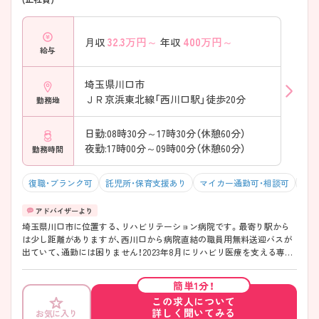
32.3
万円～
400
万円～
月収
年収
給与
埼玉県川口市
ＪＲ京浜東北線「西川口駅」徒歩20分
勤務地
日勤:08時30分～17時30分（休憩60分）
夜勤:17時00分～09時00分（休憩60分）
勤務時間
復職・ブランク可
託児所・保育支援あり
マイカー通勤可・相談可
残業
埼玉県川口市に位置する、リハビリテーション病院です。最寄り駅から
は少し距離がありますが、西川口から病院直結の職員用無料送迎バスが
出ていて、通勤には困りません！2023年8月にリハビリ医療を支える専門
病院として開設されたため、きれいな環境、新しい仲間と心機一転働けま
す！年間休日も120日以上と、比較的お休みが多めのためオンオフ切り替
簡単1分！
えて働きたい方にはおすすめです◎ ご興味のある方には、面接対策ポイ
この求人について
ントなど、さらに詳細をお話しいたしますのでお気軽にご相談ください！
詳しく聞いてみる
お気に入り