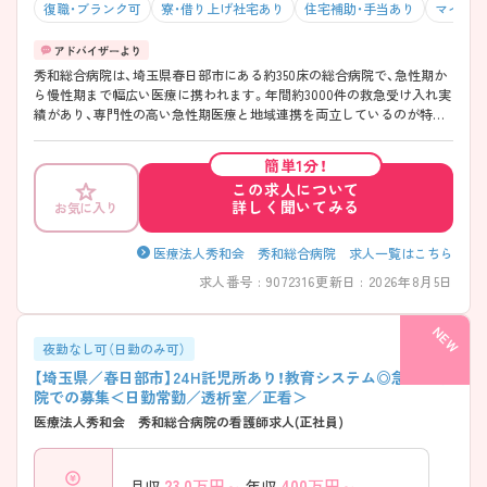
復職・ブランク可
寮・借り上げ社宅あり
住宅補助・手当あり
マイカー
秀和総合病院は、埼玉県春日部市にある約350床の総合病院で、急性期か
ら慢性期まで幅広い医療に携われます。年間約3000件の救急受け入れ実
績があり、専門性の高い急性期医療と地域連携を両立しているのが特徴
です。また、透析やがん治療にも継続的に関われる体制で、院内外の連携
もしっかりしています。勤務面では「平均残業時間7.2時間」と無理なく働
簡単1分！
ける環境で、日勤専従・夜勤専従など柔軟な働き方が可能です。24時間対
この求人について
応の院内保育も完備されており、長く安心して働ける職場です♪
詳しく聞いてみる
お気に入り
――――――――――――――― ■ 働き方を選べる柔軟な職場
――――――――――――――― ライフスタイルに合わせて選べる勤
務体制が魅力です ・「平均残業時間7.2時間」で無理なく働ける環境 ・非常
医療法人秀和会 秀和総合病院 求人一覧はこちら
勤含めた柔軟なシフトで生活との両立◎（入社後） → 自分らしい働き方
求人番号 : 9072316
更新日 : 2026年8月5日
を大切にできる職場です ――――――――――――――― ■ 子育て世
代も安心のサポート体制 ――――――――――――――― 育児と仕事
を両立しやすい環境になっています ・院内保育は「24時間・365日対応」 ・
満3ヶ月から利用可能で早期復帰も安心 ・子育て経験のあるスタッフも
夜勤なし可（日勤のみ可）
多く相談しやすい雰囲気 → 長く働きたい方にぴったりの環境です
【埼玉県／春日部市】24H託児所あり！教育システム◎急性期病
――――――――――――――― ■ 幅広い経験が積める医療体制
院での募集＜日勤常勤／透析室／正看＞
――――――――――――――― 多様な症例に関われるスキルアップ
医療法人秀和会 秀和総合病院の看護師求人(正社員)
環境 ・350床規模で急性期～慢性期まで対応 ・年間約3000件の救急受け
入れで急性期経験が豊富に積める ・透析・がん治療など専門分野にも継
続的に関われる → 専門性と総合力、どちらも伸ばせます
23.0
万円～
400
万円～
月収
年収
――――――――――――――― ■ 業務分担で負担を軽減