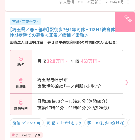
求人番号 : 238552
更新日 : 2026年8月6日
常勤（二交替制）
【埼玉県／春日部市】駅徒歩7分！年間休日118日！教育体制◎急
性期病院での募集＜正看／病棟／常勤＞
医療法人財団明理会 春日部中央総合病院の看護師求人(正社員)
32.0
万円～
463
万円～
月収
年収
給与
埼玉県春日部市
東武伊勢崎線「一ノ割駅」徒歩7分
勤務地
日勤:08時30分～17時30分（休憩60分）
夜勤:17時00分～09時00分（休憩120分）
勤務時間
復職・ブランク可
寮・借り上げ社宅あり
駅チカ（徒歩10分以内）
マイ