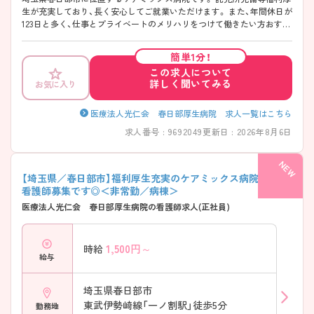
生が充実しており、長く安心してご就業いただけます。 また、年間休日が
123日と多く、仕事とプライベートのメリハリをつけて働きたい方おすす
めです！ ご興味のある方には詳細をお話しますので、お気軽にお問い合
わせください。
簡単1分！
この求人について
詳しく聞いてみる
お気に入り
医療法人光仁会 春日部厚生病院 求人一覧はこちら
求人番号 : 9692049
更新日 : 2026年8月6日
【埼玉県／春日部市】福利厚生充実のケアミックス病院での正
看護師募集です◎＜非常勤／病棟＞
医療法人光仁会 春日部厚生病院の看護師求人(正社員)
1,500
円～
時給
給与
埼玉県春日部市
東武伊勢崎線「一ノ割駅」徒歩5分
勤務地