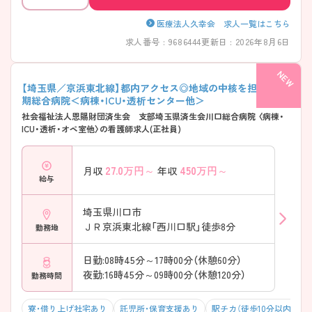
医療法人久幸会 求人一覧はこちら
求人番号 : 9686444
更新日 : 2026年8月6日
【埼玉県／京浜東北線】都内アクセス◎地域の中核を担う急性
期総合病院＜病棟・ICU・透析センター他＞
社会福祉法人恩賜財団済生会 支部埼玉県済生会川口総合病院 〈病棟・
ICU・透析・オペ室他〉の看護師求人(正社員)
27.0
万円～
450
万円～
月収
年収
給与
埼玉県川口市
ＪＲ京浜東北線「西川口駅」徒歩8分
勤務地
日勤:08時45分～17時00分（休憩60分）
夜勤:16時45分～09時00分（休憩120分）
勤務時間
寮・借り上げ社宅あり
託児所・保育支援あり
駅チカ（徒歩10分以内）