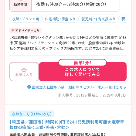
夜勤:16時30分～09時20分（休憩120分）
勤務時間
復職・ブランク可
住宅補助・手当あり
託児所・保育支援あり
駅チカ（
JR武蔵野線「越谷レイクタウン駅」から徒歩1分ほどの場所に位置する158
床（回復期リハビリテーション病棟100床、地域一般病床58床（内、地域包
括ケア管理料31床））のケアミックス病院です。2024年2月に新築移転し、
1～5階がケアミックス病院、6～10階が住宅型有料老人ホームを併設、病
院と介護施設の複合型の建物となっています。2013年に苑田会グループ
簡単1分！
に加入し、医療連携はもちろん、教育研修なども手厚く実施しています。
この求人について
また年間休日120日あり、メリハリをつけて働くことのできる環境となっ
詳しく聞いてみる
お気に入り
ております！お子さんの運動会や授業参観には毎回出席できるようにシ
フトを調整しており、お子さんの体調不良などで発生する突発的な休み
にも理解がある職場です！ ご興味のある方には詳細をお話しますので、
医療法人社団聖心会 湖街ホスピタル 求人一覧はこちら
お気軽にお問い合わせください。
求人番号 : 281257
更新日 : 2026年8月3日
夜勤なし可（日勤のみ可）
【埼玉県／蓮田市】1時間100円で24H託児所利用可能★定着率
抜群の病院＜正看・外来・常勤＞
医療法人顕正会 蓮田病院の看護師、准看護師求人(正社員)