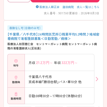
医療法人顕正会 蓮田病院 求人一覧はこちら
求人番号 : 9017361
更新日 : 2026年8月3日
夜勤なし可（日勤のみ可）
【千葉県／八千代市】24時間託児所◎残業平均5.2時間♪地域密
着病院で准看護師募集＜日勤常勤／病棟＞
医療法人社団恵仁会 セントマーガレット病院 セントマーガレット病
院の准看護師求人(正社員)
21.2
万円～
322
万円～
月収
年収
給与
千葉県八千代市
京成本線「勝田台駅」バス・車10分 他
勤務地
日勤:08時30分～17時00分（休憩60分）
勤務時間