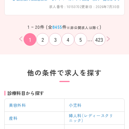
視した勤務環境が整っています。 ・年間休日115日＋有給取得率79.2％ ・
求人番号 : 10150702
更新日 : 2026年7月30日
残業は月平均5.2時間と少なめ ・産休育休復帰率100％ → プライベートと
仕事のバランスを大切にできます ――――――――――――――― ■
子育ても安心♪充実サポート ――――――――――――――― 24時間
託児所完備で子育て世代を応援！ ・生後6ヶ月～小学校3年生まで利用可
1 ~ 20件 (全
8455
件
)
※非公開求人は除く
能（延長可） ・食育やイベントなど保育内容も充実 ・有給・子の看護休暇は
2時間単位で取得可能 ・近隣幼稚園の送迎バスルートに設定ができ、二重
…
1
2
3
4
5
423
保育も可能 → 子育てと両立しながら安心して働けます
――――――――――――――― ■ 福利厚生が充実！
――――――――――――――― 安心して働ける制度がしっかり整っ
ています。 ・寮あり／マイカー通勤OK（駐車場100円/日） ・無料送迎バス
あり ・職員食堂・売店完備 ・宿泊割引、スポーツジム、コストコ割など充実
→ 生活面までしっかり支えてくれる環境です
他の条件で求人を探す
――――――――――――――― ■ 教育体制もばっちり整備♪
――――――――――――――― 着実にスキルアップできる仕組みで
す。 ・院内研修（年4～5回）＋外部研修 ・eラーニングは24時間スマホ視聴
OK ・OJTとOFF-JTをバランスよく実施 → 未経験・ブランクのある方も
安心です ――――――――――――――― ■ 資格取得・成長もしっか
診療科目から探す
り応援 ――――――――――――――― スキルアップを全面的にバッ
クアップ。 ・外部研修費は病院負担（出勤扱い） ・看護協会費の補助あり ・
美容外科
小児科
資格取得の実績多数あり → 将来を見据えて成長できる環境です
――――――――――――――― ■ 幅広く学べる地域医療
該当件数
婦人科（レディースクリ
条件を
産科
検索する
――――――――――――――― 多様な医療を経験できる環境です。 ・
ニック）
クリア
件
急性期～療養・透析・在宅まで対応 ・配属相談や異動も柔軟に対応 → ス
キルアップとキャリアの幅が広がります