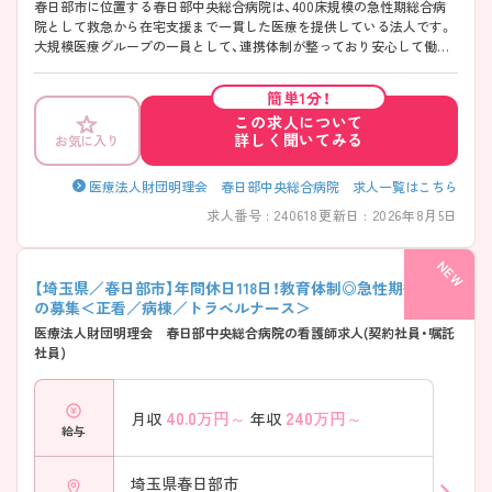
春日部市に位置する春日部中央総合病院は、400床規模の急性期総合病
院として救急から在宅支援まで一貫した医療を提供している法人です。
大規模医療グループの一員として、連携体制が整っており安心して働け
る環境なのが特徴です！循環器・脳神経領域に強みがあり、高度医療に関
われる点も魅力です。年間休日118日や2交代制など働きやすさも大切に
簡単1分！
されており、教育体制も充実◎24時間保育など子育て支援も整っており、
この求人について
長く安定して働きたい方にぴったりの職場です♪
詳しく聞いてみる
お気に入り
――――――――――――――― ■ しっかり休めて無理なく働ける
――――――――――――――― 「働きやすさ」と「安定」のバランスが
魅力です。 ・年間休日118日でしっかりリフレッシュ可能 ・2交代制で生活
医療法人財団明理会 春日部中央総合病院 求人一覧はこちら
リズムを整えやすい環境 ・借り上げ寮や各種手当も充実 → 無理なく続
求人番号 : 240618
更新日 : 2026年8月5日
けやすい環境が整っています ――――――――――――――― ■ 未経
験でも安心の成長サポート ――――――――――――――― 段階的に
スキルを身につけられる体制です。 ・プリセプター制度でマンツーマン
指導 ・入職後のフォロー研修が充実 ・資格取得や院内外研修も積極支援
【埼玉県／春日部市】年間休日118日！教育体制◎急性期病院で
→ 着実にステップアップできる環境です
の募集＜正看／病棟／トラベルナース＞
――――――――――――――― ■ 子育て世代も安心の支援体制♪
医療法人財団明理会 春日部中央総合病院の看護師求人(契約社員・嘱託
――――――――――――――― 仕事と家庭の両立を大切にしていま
社員)
す。 ・24時間対応の院内保育あり ・生後間もないお子様から利用可能 ・育
休取得実績あり → 多様な働き方に柔軟に対応しています
――――――――――――――― ■ 高度医療でしっかり経験が積める
40.0
万円～
240
万円～
月収
年収
――――――――――――――― 専門性を高めたい方にもおすすめで
給与
す。 ・循環器・脳神経分野の専門センターあり ・カテーテルや救急対応の
症例が豊富 ・急性期～在宅まで幅広く関われる → 実践を通じてスキル
を磨ける環境です
埼玉県春日部市