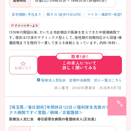
日勤（2）:09時30分～18時30分（休憩60分）
勤務時間
住宅補助・手当あり
駅チカ（徒歩10分以内）
マイカー通勤可・相談可
1978年の開設以来、さいたま市岩槻区の医療を支えてきた中規模病院で
す。現在は121床のケアミックス型として、急性期の初期対応から回復・療
養段階までを院内で一貫して支える体制となっています。内科・外科・整
形外科・脳神経外科など幅広い診療科を備え、検査からリハビリまでスム
ーズに対応。関連する高齢者施設とも連携し、退院後の生活まで見据え
簡単1分！
た支援を大切にしている点が魅力です。急性期に偏りすぎない落ち着い
この求人について
た環境で、地域に寄り添った医療に携わりたい方にぴったりの職場で
詳しく聞いてみる
お気に入り
す。駅チカ徒歩3分、残業少な目、院内保育所あり、住宅手当ありと長期的
に勤務ができる病院です♪ ――――――――――――――― ■ 「残業
ほぼなし」で毎日ゆとり♪ ――――――――――――――― プライベー
医療法人慈弘会 岩槻中央病院 求人一覧はこちら
トも大切にできる働き方です。 ・「残業ほぼなし」で定時退勤が基本 ・急
求人番号 : 280698
更新日 : 2026年8月7日
変対応が少なく落ち着いた環境 ・業務量が偏らないよう配慮された体制
→ 無理なく長く働ける安心の職場です♪
――――――――――――――― ■ 子育て応援！院内託児所あり♪
――――――――――――――― 働くママ・パパをしっかりサポート。
【埼玉県／春日部市】年間休日122日☆福利厚生充実のケアミッ
・院内に保育機能ありで安心 ・就学前まで利用可能 ・勤務状況に応じた柔
クス病院です＜常勤／病棟／正看護師＞
軟な相談OK（入社後） → 仕事と家庭の両立がしやすい環境です♪
医療法人光仁会 春日部厚生病院の看護師求人(正社員)
――――――――――――――― ■ 幅広く経験できるケアミックス♪
――――――――――――――― スキルアップにもつながります。 ・一