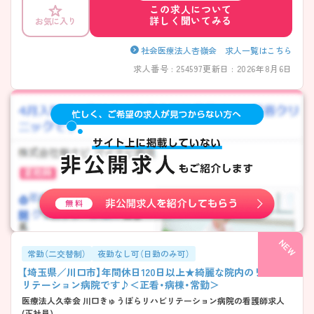
この求人について
り、幅広い方にメリットのある福利厚生があります！夜勤→夜勤明→休の
詳しく聞いてみる
お気に入り
セット、7：1看護を超える手厚い人員配置、月に3日休み希望OKなど、「長
く働くこと」を前提にしている法人のため、安心して勤務ができる病院で
す♪ ――――――――――――――― ■ しっかり働いて、きちんと休
社会医療法人杏嶺会 求人一覧はこちら
める環境 ――――――――――――――― 業務量と休養のバランスを
求人番号 : 254597
更新日 : 2026年8月6日
大切にしています。 ・「年間休日120日以上」を確保 ・勉強会や委員会によ
る休日対応は基本なし ・有給休暇も計画的に取得しやすい運用 → 無理
を前提にしない働き方が整っています
――――――――――――――― ■ 急性期を支える安心の医療体制
――――――――――――――― 地域の中で重要な役割を担っていま
す。 ・二次救急指定病院として救急搬送を多数受け入れ ・循環器・脳神
経・心臓血管領域は24時間対応 ・診断から治療まで院内で完結できる環
境 → 急性期を学びたい方にも適した職場です
――――――――――――――― ■ 中途入職でも馴染みやすい教育環
境 ――――――――――――――― 経験を尊重した教育を大切にして
います。 ・中途入職者が多く、段階的に業務を習得 ・一律ではなく個々の
経験に合わせた進め方 ・特定の人に負担が偏らない教育体制 → ブラン
クがある方も相談しやすい環境です ―――――――――――――――
■ 生活面まで支えるサポート体制 ――――――――――――――― 仕
事と生活の両立を支援しています。 ・「独身寮」や転居補助制度あり ・高
常勤（二交替制）
夜勤なし可（日勤のみ可）
速道路通勤も制度として認可 ・院内保育・学童保育に対応 → ライフステ
【埼玉県／川口市】年間休日120日以上★綺麗な院内のリハビ
ージが変わっても働き続けやすい職場です
リテーション病院です♪＜正看・病棟・常勤＞
医療法人久幸会 川口きゅうぽらリハビリテーション病院の看護師求人
(正社員)