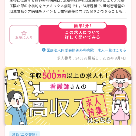
熊谷に位置する熊谷外科病院は、昭和初期から地域医療を支えてきた埼
玉県北部の中核的なケアミックス病院です。154床規模で、地域密着型の
地域包括ケア病棟をメインとし在宅復帰に向けた関りができることも魅
力です。外科・内科ともに幅広い診療領域があり、多様な症例を通してス
キルを磨ける環境です。地域連携がメインの病院となるため、緊急入院
簡単1分！
などはございません。また、残業が少なく24時間託児所も完備されてお
この求人について
り、ライフスタイルに合わせて長く働きやすい体制が整っています。段
詳しく聞いてみる
お気に入り
階的な教育制度もあるので、経験に不安がある方でも安心してスタート
できるのが特徴です♪ ――――――――――――――― ■ 残業少なめ
で無理なく働ける◎ ――――――――――――――― 「しっかり働く」
医療法人同愛会熊谷外科病院 求人一覧はこちら
と「しっかり休む」のバランスが魅力です。 ・平均残業時間「月5時間程
求人番号 : 240378
更新日 : 2026年8月4日
度」と業務負担が軽減された環境 ・有給休暇の取得も進んでおり、休みや
すい職場です ・日勤・夜勤の役割が分かれており、無理のない勤務体制 →
日々の業務に追われすぎず、メリハリをつけて働けます
――――――――――――――― ■ 子育て世代も安心のサポート体制
――――――――――――――― ライフイベントと両立しながら働き
やすい職場です。 ・24時間利用可能な託児所を完備 ・育児と仕事を両立
するスタッフも多数在籍 ・働き方の相談がしやすい環境 → 長く働き続
けたい方にぴったりです♪ ――――――――――――――― ■ 未経験
でも安心♪段階的な教育体制 ――――――――――――――― 成長を
しっかり支える仕組みがあります。 ・プリセプター制度で基礎から丁寧
にサポート ・クリニカルラダーで段階的にスキルアップ可能 ・院内外の
研修参加で知識・技術の向上を支援 → 自分のペースで着実に成長できま
す ――――――――――――――― ■ 幅広い経験が積める地域医療の
中心的存在 ――――――――――――――― 多様な症例と関われる環
常勤（二交替制）