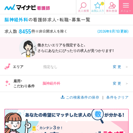
0
エリアから探す
希望の求人条件を選択
脳神経外科
の看護師求人・転職・募集一覧
エリアから探す
駅・路線から探す
条件項目の選択に戻る
8455
求人数 :
件
※非公開求人を除く
(2026年8月7日更新)
働きたいエリアを指定すると、
北陸・信越
関東
資格
勤務形態
さらにあなたにぴったりの求人が見つかります！
看護師、准看護師など
常勤、夜勤なし可など
エリア
指定なし
変更
＞
東海
関西
施設形態
担当業務
病院、クリニック・診療所など
病棟、外来など
雇用・
脳神経外科
変更
＞
こだわり条件
診察科目
こだわり条件
北海道・東北
中国・四国
1
美容外科、
未経験歓迎、
この検索条件の保存
条件をクリア
循環器内科など
土日祝休みなど
九州・沖縄
年収
雇用形態
年収500万円以上など
正社員、契約社員など