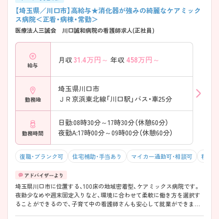
境が魅力です。 ・救急受け入れを行い、急性期医療にも対応 ・回復支援か
【埼玉県／川口市】高給与★消化器が強みの綺麗なケアミック
ら在宅復帰まで一貫して関われる体制 ・地域包括ケアの中で生活を見据
ス病院＜正看・病棟・常勤＞
えた支援が可能 → 看護師としての視野を広げられる環境です
医療法人三誠会 川口誠和病院の看護師求人(正社員)
31.4
万円～
458
万円～
月収
年収
給与
埼玉県川口市
ＪＲ京浜東北線「川口駅」バス・車25分
勤務地
日勤:08時30分～17時30分（休憩60分）
夜勤A:17時00分～09時00分（休憩60分）
勤務時間
復職・ブランク可
住宅補助・手当あり
マイカー通勤可・相談可
積極採
埼玉県川口市に位置する、100床の地域密着型、ケアミックス病院です。
夜勤少なめや週末固定入りなど、環境に合わせて柔軟に働き方を選択す
ることができるので、子育て中の看護師さんも安心して就業ができます
★また、お給与の水準も近隣の病院に比べて高めに設定してあるのもオ