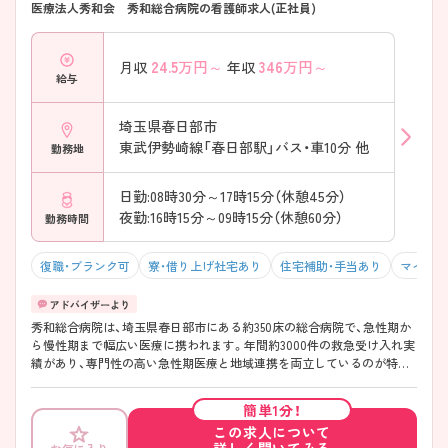
医療法人秀和会 秀和総合病院の看護師求人(正社員)
24.5
万円～
346
万円～
月収
年収
給与
埼玉県春日部市
東武伊勢崎線「春日部駅」バス・車10分 他
勤務地
日勤:08時30分～17時15分（休憩45分）
夜勤:16時15分～09時15分（休憩60分）
勤務時間
復職・ブランク可
寮・借り上げ社宅あり
住宅補助・手当あり
マイカー
秀和総合病院は、埼玉県春日部市にある約350床の総合病院で、急性期か
ら慢性期まで幅広い医療に携われます。年間約3000件の救急受け入れ実
績があり、専門性の高い急性期医療と地域連携を両立しているのが特徴
です。また、透析やがん治療にも継続的に関われる体制で、院内外の連携
もしっかりしています。勤務面では「平均残業時間7.2時間」と無理なく働
簡単1分！
ける環境で、日勤専従・夜勤専従など柔軟な働き方が可能です。24時間対
この求人について
応の院内保育も完備されており、長く安心して働ける職場です♪
詳しく聞いてみる