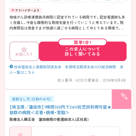
地域がん診療連携拠点病院に認定されている病院です。認定看護師も多
く在籍し、今後も積極的な取得支援を行っていこうと考えています。院
内雰囲気は患者さまが快適に過ごせる病院としてゆとりある環境で、院
内はコーヒーショップや売店などのスペースをより充実させました。ま
た、看護師をはじめとするスタッフの働きやすい職場づくりため、ナース
簡単1分！
ステーションは病棟の真ん中に位置しています。独身寮完備、子育て中
この求人について
の方も活躍できるよう託児所を完備など福利厚生が充実しています。西
詳しく聞いてみる
お気に入り
川口駅より徒歩10分と通勤に便利です。PNS（パートナーシップ）を導入
し、中途職員へのサポート体制も充実しているため働きやすい環境を整
えておりますので看護師として長く勤務を続けたい方にはオススメの環
社会福祉法人恩賜財団済生会 支部埼玉県済生会川口総合病院 求
境です。 ご興味のある方は、詳細をお伝えしますので、お気軽にお問い合
人一覧はこちら
わせください。ご応募お待ちしています。
求人番号 : 423973
更新日 : 2026年8月6日
夜勤なし可（日勤のみ可）
【埼玉県／蓮田市】1時間100円で24H託児所利用可能★定着率
抜群の病院＜正看・病棟・常勤＞
医療法人顕正会 蓮田病院の看護師求人(正社員)