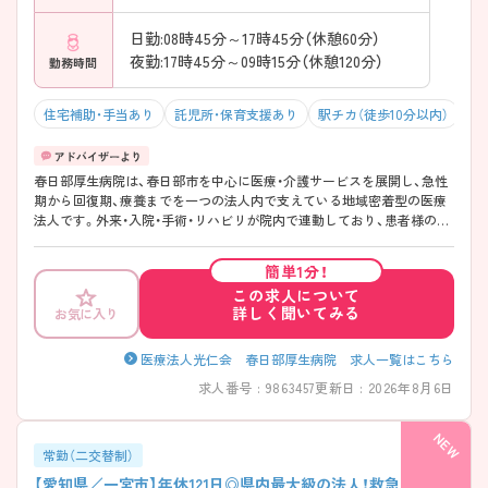
日勤:08時45分～17時45分（休憩60分）
夜勤:17時45分～09時15分（休憩120分）
勤務時間
住宅補助・手当あり
託児所・保育支援あり
駅チカ（徒歩10分以内）
マ
春日部厚生病院は、春日部市を中心に医療・介護サービスを展開し、急性
期から回復期、療養までを一つの法人内で支えている地域密着型の医療
法人です。外来・入院・手術・リハビリが院内で連動しており、患者様の
「治す」だけでなく「その後の生活」まで見据えた医療に関われる環境に
なっています。また、休日数の確保や業務負担の調整、院内保育所の完備
簡単1分！
など、ライフステージに応じて無理なく働き続けられる点も大きな魅力
この求人について
です。教育面では、経験に関わらず段階的に慣れていける支援を大切に
詳しく聞いてみる
お気に入り
しており、安心して新しい環境にチャレンジしやすい法人です◎
――――――――――――――― ■ お休みもしっかり♪無理のない勤
務環境 ――――――――――――――― 「長く続けられること」を大切
医療法人光仁会 春日部厚生病院 求人一覧はこちら
にしています。 ・年間休日「122日」とお休み多め ・業務分担を工夫し、残
求人番号 : 9863457
更新日 : 2026年8月6日
業が出にくい環境 → 仕事とプライベートの両立がしやすい職場です
――――――――――――――― ■「急性期から回復まで」一貫して関
われます ――――――――――――――― 院内に複数の病床機能があ
り、治療からリハビリ、療養までをつないでいます。 ・一般病床／地域包
常勤（二交替制）
括ケア／回復期リハ／医療療養を完備 ・整形外科を中心とした手術後の
【愛知県／一宮市】年休121日◎県内最大級の法人！救急・急性期