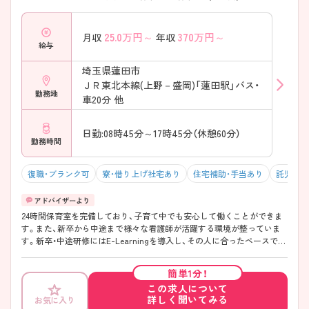
25.0
万円～
370
万円～
月収
年収
給与
埼玉県蓮田市
ＪＲ東北本線(上野－盛岡)「蓮田駅」バス・
勤務地
車20分 他
日勤:08時45分～17時45分（休憩60分）
勤務時間
復職・ブランク可
寮・借り上げ社宅あり
住宅補助・手当あり
託児所・
24時間保育室を完備しており、子育て中でも安心して働くことができま
す。また、新卒から中途まで様々な看護師が活躍する環境が整っていま
す。新卒・中途研修にはE-Learningを導入し、その人に合ったペースで学
ぶことが可能です。現在、急性期総合病院からより「地域密着した病院」
へと生まれ変わりつつあります。地域包括ケア病棟を増床し、急性期～
簡単1分！
慢性期～在宅と一気通貫型の病院として進化を続けており、地域包括ケ
この求人について
アシステムの先頭を走る総合病院として注目を期待を集めている病院で
詳しく聞いてみる
お気に入り
す。是非一度、ご自身の目で確認をして下さい！