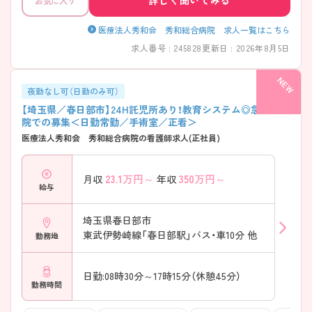
お気に入り
――――――――――――――― ■ 働き方を選べる柔軟な職場
――――――――――――――― ライフスタイルに合わせて選べる勤
務体制が魅力です ・「平均残業時間7.2時間」で無理なく働ける環境 ・非常
医療法人秀和会 秀和総合病院 求人一覧はこちら
勤含めた柔軟なシフトで生活との両立◎（入社後） → 自分らしい働き方
求人番号 : 245828
更新日 : 2026年8月5日
を大切にできる職場です ――――――――――――――― ■ 子育て世
代も安心のサポート体制 ――――――――――――――― 育児と仕事
を両立しやすい環境になっています ・院内保育は「24時間・365日対応」 ・
満3ヶ月から利用可能で早期復帰も安心 ・子育て経験のあるスタッフも
夜勤なし可（日勤のみ可）
多く相談しやすい雰囲気 → 長く働きたい方にぴったりの環境です
【埼玉県／春日部市】24H託児所あり！教育システム◎急性期病
――――――――――――――― ■ 幅広い経験が積める医療体制
院での募集＜日勤常勤／手術室／正看＞
――――――――――――――― 多様な症例に関われるスキルアップ
医療法人秀和会 秀和総合病院の看護師求人(正社員)
環境 ・350床規模で急性期～慢性期まで対応 ・年間約3000件の救急受け
入れで急性期経験が豊富に積める ・透析・がん治療など専門分野にも継
続的に関われる → 専門性と総合力、どちらも伸ばせます
23.1
万円～
350
万円～
月収
年収
――――――――――――――― ■ 業務分担で負担を軽減
給与
――――――――――――――― 看護に集中しやすい環境を大切にし
ています ・リネン・ベッド管理は外部委託 ・多職種との役割分担が明確で
業務過多を防止 ・指紋認証の勤怠管理でサービス残業が発生しにくい仕
埼玉県春日部市
組み → 無理なく続けられる働き方が実現されています
東武伊勢崎線「春日部駅」バス・車10分 他
勤務地
日勤:08時30分～17時15分（休憩45分）
勤務時間