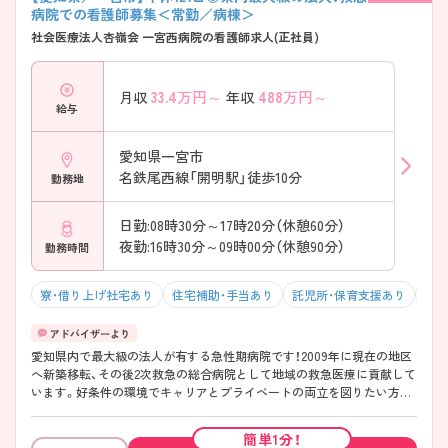
回復支援にも注力 → 患者様の経過を長期的に見られる環境です
病院での看護師募集＜常勤／病棟＞
――――――――――――――― ■ 子育て世代も安心のサポート体制
社会医療法人杏嶺会 一宮西病院の看護師求人(正社員)
――――――――――――――― ライフイベントを迎えても働き続け
やすい工夫があります。 ・24時間対応の院内保育所あり ・子育て中の職
員も在籍し、調整事例が豊富 → 働き方の相談がしやすい雰囲気です
33.4
万円～
488
万円～
月収
年収
――――――――――――――― ■ 一人にしない、段階的な教育体制
給与
――――――――――――――― 経験年数に関わらず、安心してスター
トできます。 ・中途入職者には担当者がつき、業務をフォロー ・チーム全
体で育成する風土 → 分野未経験の方も馴染みやすい環境です
愛知県一宮市
名鉄尾西線「開明駅」徒歩10分
勤務地
日勤:08時30分～17時20分（休憩60分）
夜勤:16時30分～09時00分（休憩90分）
勤務時間
寮・借り上げ社宅あり
住宅補助・手当あり
託児所・保育支援あり
駅チ
愛知県内で最大級の法人が有する急性期病院です！2009年に現在の地区
へ新築移転、その後2次救急の総合病院として地域の救急医療に貢献して
います。好条件の環境でキャリアとプライベートの両立を図りたい方に
オススメです◎全病棟への薬剤師配置、日勤夜勤入院受付全てに豊富な
補助配置、夜勤時には夕食と朝食を提供していることや、遠方の方でも通
簡単1分！
勤が出来るよう引越し代の補助や高速道路を使用した通勤も許可してお