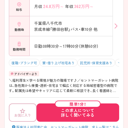
あり ・職員食堂・売店完備 ・宿泊割引、スポーツジム、コストコ割など充実
24.8
万円～
362
万円～
月収
年収
→ 生活面までしっかり支えてくれる環境です
給与
――――――――――――――― ■ 教育体制もばっちり整備♪
――――――――――――――― 着実にスキルアップできる仕組みで
す。 ・院内研修（年4～5回）＋外部研修 ・eラーニングは24時間スマホ視聴
千葉県八千代市
OK ・OJTとOFF-JTをバランスよく実施 → 未経験・ブランクのある方も
京成本線「勝田台駅」バス・車10分 他
勤務地
安心です ――――――――――――――― ■ 資格取得・成長もしっか
り応援 ――――――――――――――― スキルアップを全面的にバッ
クアップ。 ・外部研修費は病院負担（出勤扱い） ・看護協会費の補助あり ・
日勤:08時30分～17時00分（休憩60分）
資格取得の実績多数あり → 将来を見据えて成長できる環境です
勤務時間
――――――――――――――― ■ 幅広く学べる地域医療
――――――――――――――― 多様な医療を経験できる環境です。 ・
急性期～療養・透析・在宅まで対応 ・配属相談や異動も柔軟に対応 → ス
復職・ブランク可
寮・借り上げ社宅あり
託児所・保育支援あり
マイカ
キルアップとキャリアの幅が広がります
――――――――――――――― ■ 人間関係◎あたたかい職場
――――――――――――――― 長く働く方が多い理由のひとつです。
＼福利厚生×学べる環境が魅力の職場です♪／セントマーガレット病院
・「お互い様」の風土で助け合う文化 ・相談しやすい風通しの良さ → 転職
は、急性期から療養・透析・在宅まで幅広く対応する地域密着型の病院で
後も安心してなじめる環境です （2026年情報）
す。配属先は希望やキャリアに応じて柔軟に相談でき、長く看護師とし
て成長できる環境が整っています。教育体制も充実しており、院内研修
や外部研修、eラーニングなどを組み合わせてスキルアップをサポート。
簡単1分！
職場は「お互い様」の風土が根付いており、人間関係も良好で長く働くス
この求人について
タッフが多数。残業も少なく、有給取得もしやすい環境で、24時間託児所
詳しく聞いてみる
お気に入り
や寮、送迎バスなど福利厚生も手厚く、ライフスタイルに合わせて安心し
て働き続けられる職場です。 ――――――――――――――― ■ 「無理
なく長く」が叶う環境 ――――――――――――――― 働きやすさを重
医療法人社団恵仁会 セントマーガレット病院 求人一覧はこちら