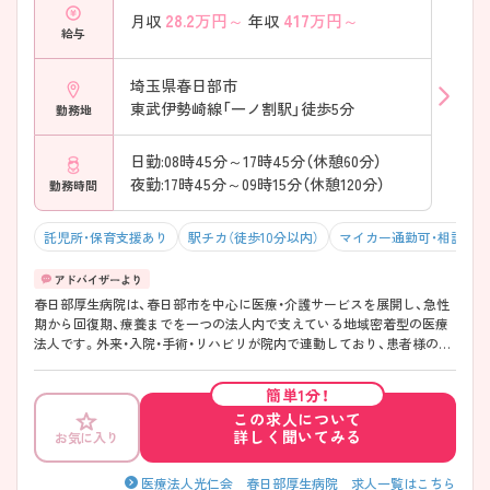
般病棟＋療養病棟の両方あり ・複数科目で多様な症例に対応 ・検査～リ
28.2
万円～
417
万円～
月収
年収
ハビリまで院内完結 → 一貫した医療に携われる魅力♪
給与
――――――――――――――― ■ 地域を支える医療と介護の連携♪
――――――――――――――― 退院後まで見据えたサポート体制。 ・
特養など関連施設と連携 ・生活復帰に向けたリハビリ充実 ・地域の療養
埼玉県春日部市
の受け皿として機能 → 長く患者さんに寄り添える環境です♪
東武伊勢崎線「一ノ割駅」徒歩5分
勤務地
日勤:08時45分～17時45分（休憩60分）
夜勤:17時45分～09時15分（休憩120分）
勤務時間
託児所・保育支援あり
駅チカ（徒歩10分以内）
マイカー通勤可・相談可
春日部厚生病院は、春日部市を中心に医療・介護サービスを展開し、急性
期から回復期、療養までを一つの法人内で支えている地域密着型の医療
法人です。外来・入院・手術・リハビリが院内で連動しており、患者様の
「治す」だけでなく「その後の生活」まで見据えた医療に関われる環境に
なっています。また、休日数の確保や業務負担の調整、院内保育所の完備
簡単1分！
など、ライフステージに応じて無理なく働き続けられる点も大きな魅力
この求人について
です。教育面では、経験に関わらず段階的に慣れていける支援を大切に
詳しく聞いてみる
お気に入り
しており、安心して新しい環境にチャレンジしやすい法人です◎
――――――――――――――― ■ お休みもしっかり♪無理のない勤
務環境 ――――――――――――――― 「長く続けられること」を大切
医療法人光仁会 春日部厚生病院 求人一覧はこちら