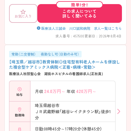
ススメのひとつです。 ご興味がある方は面接ポイント等お伝えしますの
簡単1分！
で、お気軽にご相談ください！
この求人について
詳しく聞いてみる
お気に入り
医療法人三誠会 川口誠和病院 求人一覧はこちら
求人番号 : 457500
更新日 : 2026年8月4日
常勤（二交替制）
夜勤なし可（日勤のみ可）
【埼玉県／越谷市】教育体制◎住宅型有料老人ホームを併設し
た複合型ケアミックス病院＜正看・病棟・常勤＞
医療法人社団聖心会 湖街ホスピタルの看護師求人(正社員)
24.0
万円～
420
万円～
月収
年収
給与
埼玉県越谷市
ＪＲ武蔵野線「越谷レイクタウン駅」徒歩1
勤務地
分
日勤:08時45分～17時20分（休憩45分）