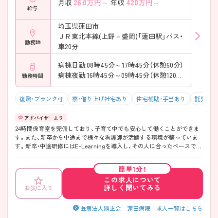
26.0
万円～
420
万円～
月収
年収
給与
埼玉県蓮田市
ＪＲ東北本線(上野－盛岡)「蓮田駅」バス・
勤務地
車20分
病棟日勤:08時45分～17時45分（休憩60分）
病棟夜勤:16時45分～09時45分（休憩120分）
勤務時間
復職・ブランク可
寮・借り上げ社宅あり
住宅補助・手当あり
託児所・
24時間保育室を完備しており、子育て中でも安心して働くことができま
す。また、新卒から中途まで様々な看護師が活躍する環境が整っていま
す。新卒・中途研修にはE-Learningを導入し、その人に合ったペースで学
ぶことが可能です。現在、急性期総合病院からより「地域密着した病院」
へと生まれ変わりつつあります。地域包括ケア病棟を増床し、急性期～
簡単1分！
慢性期～在宅と療養型医療の病院として進化を続けており、地域包括ケ
この求人について
アシステムの先頭を走る総合病院として注目を期待を集めている病院で
詳しく聞いてみる
お気に入り
す。是非一度、ご自身の目で確認をして下さい！
医療法人顕正会 蓮田病院 求人一覧はこちら