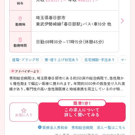
給与
――――――――――――――― 看護に集中しやすい環境を大切にし
ています ・リネン・ベッド管理は外部委託 ・多職種との役割分担が明確で
業務過多を防止 ・指紋認証の勤怠管理でサービス残業が発生しにくい仕
埼玉県春日部市
組み → 無理なく続けられる働き方が実現されています
東武伊勢崎線「春日部駅」バス・車10分 他
勤務地
日勤:08時30分～17時15分（休憩45分）
勤務時間
復職・ブランク可
寮・借り上げ社宅あり
住宅補助・手当あり
マイカー
秀和総合病院は、埼玉県春日部市にある約350床の総合病院で、急性期か
ら慢性期まで幅広い医療に携われます。年間約3000件の救急受け入れ実
績があり、専門性の高い急性期医療と地域連携を両立しているのが特徴
です。また、透析やがん治療にも継続的に関われる体制で、院内外の連携
もしっかりしています。勤務面では「平均残業時間7.2時間」と無理なく働
簡単1分！
ける環境で、日勤専従・夜勤専従など柔軟な働き方が可能です。24時間対
この求人について
応の院内保育も完備されており、長く安心して働ける職場です♪
詳しく聞いてみる
お気に入り
――――――――――――――― ■ 働き方を選べる柔軟な職場
――――――――――――――― ライフスタイルに合わせて選べる勤
務体制が魅力です ・「平均残業時間7.2時間」で無理なく働ける環境 ・非常
医療法人秀和会 秀和総合病院 求人一覧はこちら
勤含めた柔軟なシフトで生活との両立◎（入社後） → 自分らしい働き方