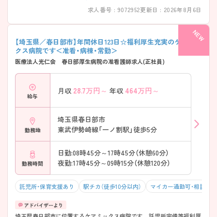
にしています。 ・年間休日「122日」とお休み多め ・業務分担を工夫し、残
求人番号 : 9072952
更新日 : 2026年8月6日
業が出にくい環境 → 仕事とプライベートの両立がしやすい職場です
――――――――――――――― ■「急性期から回復まで」一貫して関
われます ――――――――――――――― 院内に複数の病床機能があ
り、治療からリハビリ、療養までをつないでいます。 ・一般病床／地域包
【埼玉県／春日部市】年間休日123日☆福利厚生充実のケアミッ
括ケア／回復期リハ／医療療養を完備 ・整形外科を中心とした手術後の
クス病院です＜准看・病棟・常勤＞
回復支援にも注力 → 患者様の経過を長期的に見られる環境です
医療法人光仁会 春日部厚生病院の准看護師求人(正社員)
――――――――――――――― ■ 子育て世代も安心のサポート体制
――――――――――――――― ライフイベントを迎えても働き続け
やすい工夫があります。 ・24時間対応の院内保育所あり ・子育て中の職
28.7
万円～
464
万円～
月収
年収
員も在籍し、調整事例が豊富 → 働き方の相談がしやすい雰囲気です
給与
――――――――――――――― ■ 一人にしない、段階的な教育体制
――――――――――――――― 経験年数に関わらず、安心してスター
トできます。 ・中途入職者には担当者がつき、業務をフォロー ・チーム全
埼玉県春日部市
体で育成する風土 → 分野未経験の方も馴染みやすい環境です
東武伊勢崎線「一ノ割駅」徒歩5分
勤務地
日勤:08時45分～17時45分（休憩60分）
夜勤:17時45分～09時15分（休憩120分）
勤務時間
託児所・保育支援あり
駅チカ（徒歩10分以内）
マイカー通勤可・相談可
埼玉県春日部市に位置するケアミックス病院です。 託児所完備等福利厚