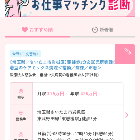
フリーワード検索
おすすめ順
新着順
常勤（二交替制）
【埼玉県／さいたま市岩槻区】駅徒歩3分＆託児所完備◎地域密
着型のケアミックス病院＜常勤／病棟／正看＞
医療法人慈弘会 岩槻中央病院の看護師求人(正社員)
30.5
万円～
426
万円～
月収
年収
給与
埼玉県さいたま市岩槻区
東武野田線「東岩槻駅」徒歩3分
勤務地
日勤（1）:08時30分～17時30分（休憩60分）