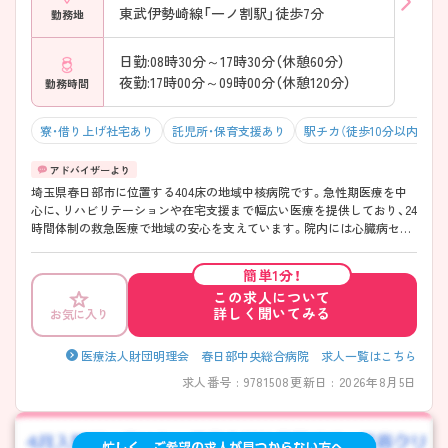
東武伊勢崎線「一ノ割駅」徒歩7分
勤務地
日勤:08時30分～17時30分（休憩60分）
夜勤:17時00分～09時00分（休憩120分）
勤務時間
寮・借り上げ社宅あり
託児所・保育支援あり
駅チカ（徒歩10分以内）
埼玉県春日部市に位置する404床の地域中核病院です。急性期医療を中
心に、リハビリテーションや在宅支援まで幅広い医療を提供しており、24
時間体制の救急医療で地域の安心を支えています。院内には心臓病セン
ター・脳卒中センターなどの専門センターを備え、循環器科や脳神経外科
領域で多くの症例に対応しています。救急対応やカテーテル治療など、
簡単1分！
急性期ならではの経験を積める体制が整っています。教育面では、プリ
この求人について
セプター制度・院内外研修・資格取得支援などを用意し、キャリアアップ
詳しく聞いてみる
お気に入り
を継続的に支援しています♪ また、24時間託児所完備をはじめ、大手IMS
グループならではの多様な福利厚生が整っており、ライフステージが変
わっても働き続けやすい職場です。 年齢・性別を問わず活躍が見込めま
医療法人財団明理会 春日部中央総合病院 求人一覧はこちら
す。看護部で勤務されている約1割が男性看護師で、パパ看護師の育休取
求人番号 : 9781508
更新日 : 2026年8月5日
得実績も多数。多様な働き方を応援する風土があります。 ご興味ある方
には、面接対策ポイントなど、さらに詳細をお話しいたしますのでお気軽
にご相談ください。