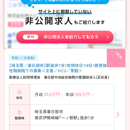
常勤（二交替制）
【埼玉県／春日部市】駅徒歩7分！年間休日118日！教育体制◎急
性期病院での募集＜正看／HCU／常勤＞
医療法人財団明理会 春日部中央総合病院の看護師求人(正社員)
25.6
万円～
386
万円～
月収
年収
給与
埼玉県春日部市
東武伊勢崎線「一ノ割駅」徒歩7分
勤務地