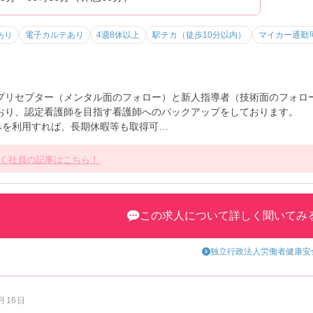
あり
電子カルテあり
4週8休以上
駅チカ（徒歩10分以内）
マイカー通勤
プリセプター（メンタル面のフォロー）と新人指導者（技術面のフォロ
おり、認定看護師を目指す看護師へのバックアップをしております。
休みを利用すれば、長期休暇等も取得可
も多くいらっしゃいます。子育て支援制度も整っており、長く働きたい
かなり低い水準です。
く社員の記事はこちら！
この求人について詳しく聞いてみ
独立行政法人労働者健康安
1月16日