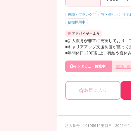
復職・ブランク可
寮・借り上げ社宅
積極採用中
■新人教育が非常に充実しており、
■キャリアアップ支援制度が整って
■年間休日120日以上、有給や夏
■子育てと両立しながら働く看護師
■離職率4.4％（2023年実績）と
インタビュー掲載中!!
実際に働
お気に入り
求人番号 : 10195619
更新日 : 2026年