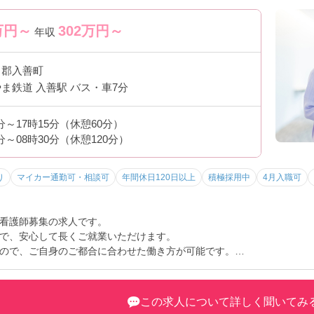
万円～
302
万円～
年収
川郡入善町
ま鉄道 入善駅 バス・車7分
0分～17時15分（休憩60分）
0分～08時30分（休憩120分）
り
マイカー通勤可・相談可
年間休日120日以上
積極採用中
4月入職可
看護師募集の求人です。
で、安心して長くご就業いただけます。
ので、ご自身のご都合に合わせた働き方が可能です。
問合せください。
この求人について詳しく聞いてみ