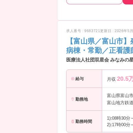
求人番号 : 9683721
更新日 : 2026年5
【富山県／富山市】
病棟・常勤／正看護
医療法人社団双星会 みなみの星
20.5
給与
月収
富山県富山
勤務地
富山地方鉄道
1):08時30
勤務時間
2):17時00