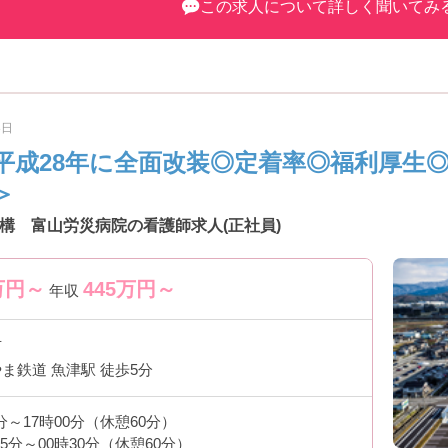
この求人について詳しく聞いてみ
8日
平成28年に全面改装◎定着率◎福利厚生
＞
構 富山労災病院の看護師求人(正社員)
万円～
445
万円～
年収
市
ま鉄道 魚津駅 徒歩5分
5分～17時00分（休憩60分）
45分～00時30分（休憩60分）