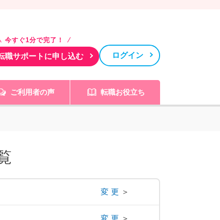
今すぐ1分で完了！
ログイン
転職サポートに申し込む
ご利用者の声
転職お役立ち
覧
変更
＞
変更
＞