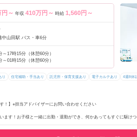
万円～
410
万円～
1,560
円～
年収
時給
市
越中山田駅 バス・車6分
0分～17時15分（休憩60分）
0分～01時15分（休憩60分）
あり
住宅補助・手当あり
託児所・保育支援あり
電子カルテあり
4週8休
す！】※担当アドバイザーにお問い合わせください
います！お子様と一緒に出勤・退勤ができ、何かあってもすぐに駆けつ
ける環境です♪また、年間休日が125日あったり、 育児短時間正社員
職場です！②教育体制充実！丁寧に教えていただけますのでブランクの
ならではの充実の福利厚生が魅力です！