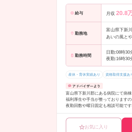
20.8
給与
月収
富山県下新
勤務地
あいの風とや
日勤:08時3
勤務時間
夜勤:16時3
産休・育休実績あり
資格取得支援あ
富山県下新川郡にある病院にて病棟
福利厚生や手当が整っておりますの
夜勤回数や曜日固定も相談可能です
ご興味をお持ちの方は、お気軽にお
お気に入り