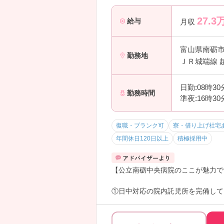
27.3
給与
月収
富山県南砺
勤務地
ＪＲ城端線 
日勤:08時3
勤務時間
準夜:16時3
復職・ブランク可
寮・借り上げ社宅
年間休日120日以上
積極採用中
【公立南砺中央病院のここが魅力で
①日中対応の院内託児所を完備して
っしゃる方も安心してご勤務いただ
等もありますので、長く働きやすい
ので公務員扱いとなります！公務員