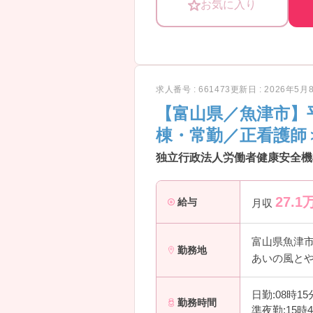
お気に入り
求人番号 : 661473
更新日 : 2026年5月
【富山県／魚津市】
棟・常勤／正看護師
独立行政法人労働者健康安全機
27.1
給与
月収
富山県魚津
勤務地
あいの風とや
日勤:08時1
勤務時間
準夜勤:15時