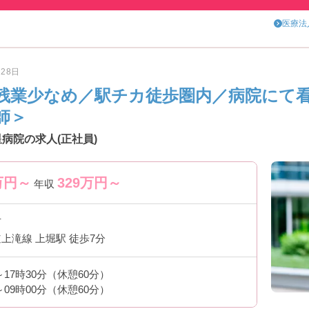
医療法
月28日
残業少なめ／駅チカ徒歩圏内／病院にて
師＞
病院の求人(正社員)
万円～
329
万円～
年収
市
上滝線 上堀駅 徒歩7分
分～17時30分（休憩60分）
分～09時00分（休憩60分）