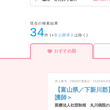
現在の検索結果
34
件 (※
非公開求人
は除く)
おすすめ順
求人番号 : 296897
更新日 : 2026年8月
【富山県／下新川郡
護師＞
医療法人社団秋桜 丸川病院の