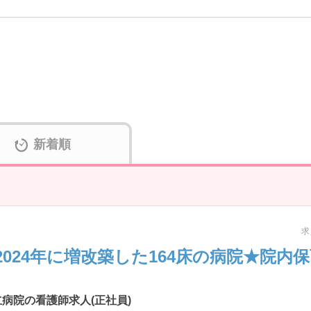
新着順
求
024年に増改築した164床の病院★院内
病院の看護師求人(正社員)