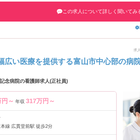
この求人について詳しく聞いてみ
談ください。
求人
幅広い医療を提供する富山市中心部の病
記念病院の看護師求人(正社員)
万円～
317
万円～
年収
市
本線 広貫堂前駅 徒歩2分