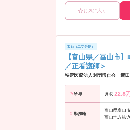
・週4日勤務からご相談可能です！
お気に入り
・時給1250円～1770円☆
・ご興味がございましたらぜひご相
常勤（二交替制）
【富山県／冨山市】
／正看護師＞
特定医療法人財団博仁会 横田
22.8
給与
月収
富山県富山
勤務地
富山地方鉄道