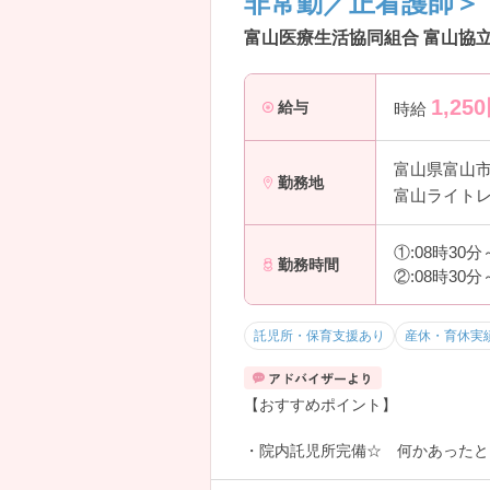
非常勤／正看護師＞
富山医療生活協同組合 富山協立
1,250
給与
時給
富山県富山
勤務地
富山ライトレ
①:08時30
勤務時間
②:08時30
託児所・保育支援あり
産休・育休実
【おすすめポイント】
・院内託児所完備☆ 何かあったと