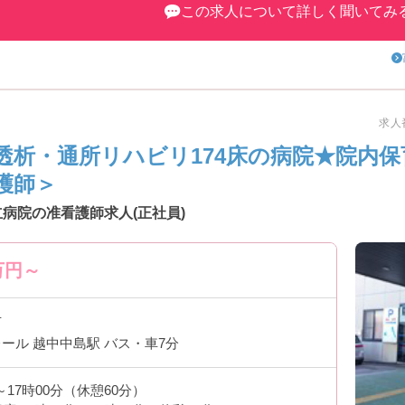
この求人について詳しく聞いてみ
求人番
透析・通所リハビリ174床の病院★院内
護師＞
病院の准看護師求人(正社員)
万円～
市
ール 越中中島駅 バス・車7分
分～17時00分（休憩60分）