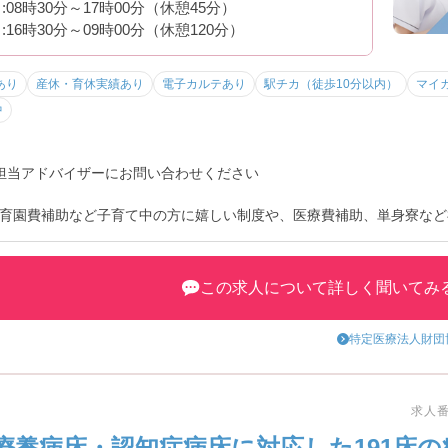
08時30分～17時00分（休憩45分）
16時30分～09時00分（休憩120分）
あり
産休・育休実績あり
電子カルテあり
駅チカ（徒歩10分以内）
マイ
中
担当アドバイザーにお問い合わせください
育園費補助など子育て中の方に嬉しい制度や、医療費補助、単身寮など
7時までに終了するため、ご家庭と両立したい方にオススメの環境です
この求人について詳しく聞いてみ
特定医療法人財団
求人番号
療養病床・認知症病床に対応した191床の