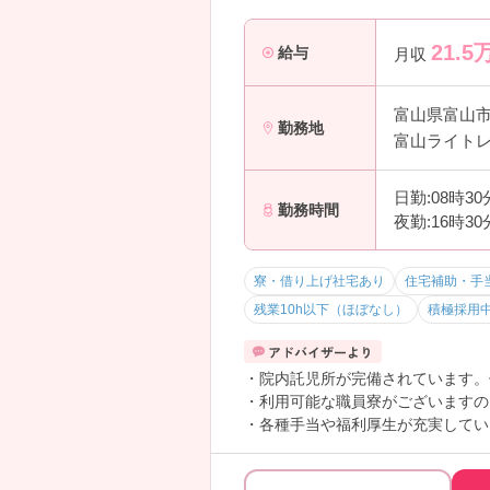
21.5
給与
月収
富山県富山
勤務地
富山ライトレ
日勤:08時3
勤務時間
夜勤:16時3
寮・借り上げ社宅あり
住宅補助・手
残業10h以下（ほぼなし）
積極採用
・院内託児所が完備されています。
・利用可能な職員寮がございますの
・各種手当や福利厚生が充実してい