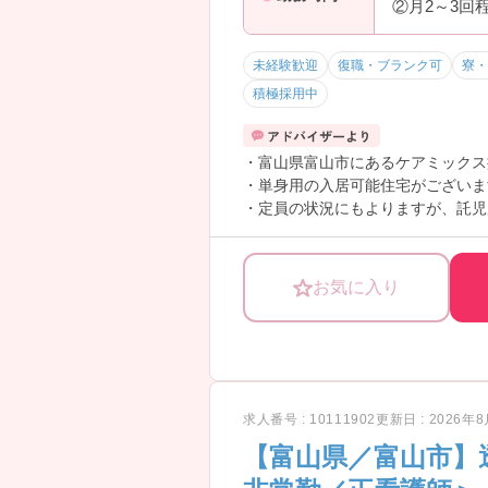
②月2～3回程
未経験歓迎
復職・ブランク可
寮・
積極採用中
・富山県富山市にあるケアミックス
・単身用の入居可能住宅がございま
・定員の状況にもよりますが、託児
お気に入り
求人番号 : 10111902
更新日 : 2026年
【富山県／富山市】