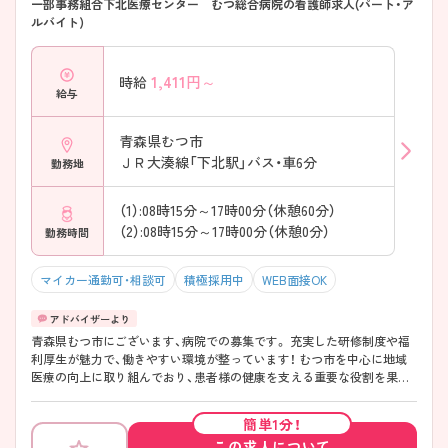
一部事務組合下北医療センター むつ総合病院の看護師求人(パート・ア
ルバイト)
1,411
円～
時給
給与
青森県むつ市
ＪＲ大湊線「下北駅」バス・車6分
勤務地
（1）:08時15分～17時00分（休憩60分）
（2）:08時15分～17時00分（休憩0分）
勤務時間
マイカー通勤可・相談可
積極採用中
WEB面接OK
青森県むつ市にございます、病院での募集です。 充実した研修制度や福
利厚生が魅力で、働きやすい環境が整っています！ むつ市を中心に地域
医療の向上に取り組んでおり、患者様の健康を支える重要な役割を果た
すことができます。 こちらの求人にご興味がございましたら面接のポイ
ントもお伝えしますので是非ご応募お待ちしております♪
簡単1分！
この求人について