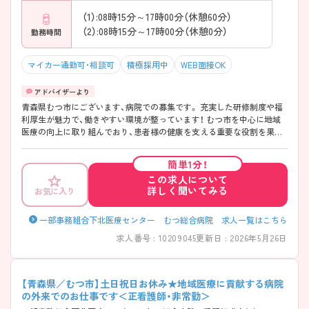
（1）:08時15分～17時00分（休憩60分）
（2）:08時15分～17時00分（休憩0分）
勤務時間
マイカー通勤可・相談可
積極採用中
WEB面接OK
青森県むつ市にございます、病院での募集です。 充実した研修制度や福
利厚生が魅力で、働きやすい環境が整っています！ むつ市を中心に地域
医療の向上に取り組んでおり、患者様の健康を支える重要な役割を果た
すことができます。 こちらの求人にご興味がございましたら面接のポイ
ントもお伝えしますので是非ご応募お待ちしております♪
簡単1分！
この求人について
詳しく聞いてみる
お気に入り
一部事務組合下北医療センター むつ総合病院 求人一覧はこちら
求人番号 : 10209045
更新日 : 2026年5月26日
【青森県／むつ市】土日祝日お休み★地域医療に貢献する病院
の外来でのお仕事です＜正看護師・非常勤＞