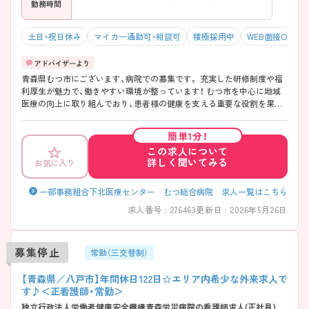
勤務時間
土日・祝日休み
マイカー通勤可・相談可
積極採用中
WEB面接OK
青森県むつ市にございます、病院での募集です。 充実した研修制度や福
利厚生が魅力で、働きやすい環境が整っています！ むつ市を中心に地域
医療の向上に取り組んでおり、患者様の健康を支える重要な役割を果た
すことができます。 こちらの求人にご興味がございましたら面接のポイ
ントもお伝えしますので是非ご応募お待ちしております♪
簡単1分！
この求人について
詳しく聞いてみる
お気に入り
一部事務組合下北医療センター むつ総合病院 求人一覧はこちら
求人番号 : 276463
更新日 : 2026年5月26日
募集停止
常勤（三交替制）
【青森県／八戸市】年間休日122日☆エリア内希少な外来求人で
す♪＜正看護師・常勤＞
独立行政法人労働者健康安全機構青森労災病院の看護師求人(正社員)