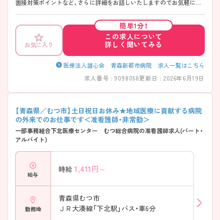
面接対策ポイントなど、さらに詳細をお話しいたしますのでお気軽にご
相談ください♪
簡単1分！
この求人について
詳しく聞いてみる
お気に入り
医療法人雄心会 青森新都市病院 求人一覧はこちら
求人番号 : 9098058
更新日 : 2026年6月19日
【青森県／むつ市】土日祝日お休み★地域医療に貢献する病院
の外来でのお仕事です＜准看護師・非常勤＞
一部事務組合下北医療センター むつ総合病院の准看護師求人(パート・
アルバイト)
1,411
円～
時給
給与
青森県むつ市
ＪＲ大湊線「下北駅」バス・車6分
勤務地