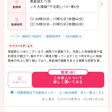
青森県むつ市
ＪＲ大湊線「下北駅」バス・車6分
勤務地
（1）:08時30分～17時15分（休憩60分）
（2）:16時30分～01時15分（休憩60分）
勤務時間
マイカー通勤可・相談可
積極採用中
WEB面接OK
青森県むつ市にございます、病院での募集です。 充実した研修制度や福
利厚生が魅力で、働きやすい環境が整っています！ むつ市を中心に地域
医療の向上に取り組んでおり、患者様の健康を支える重要な役割を果た
すことができます。 こちらの求人にご興味がございましたら面接のポイ
ントもお伝えしますので是非ご応募お待ちしております♪
簡単1分！
この求人について
詳しく聞いてみる
お気に入り
一部事務組合下北医療センター むつ総合病院 求人一覧はこちら
求人番号 : 10209026
更新日 : 2026年5月26日