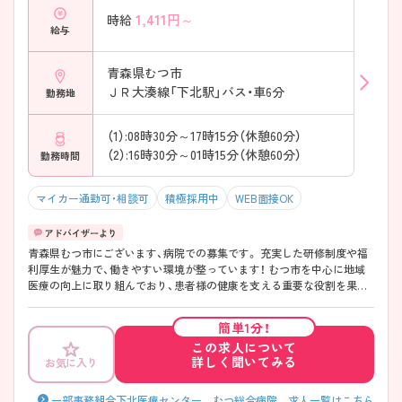
1,411
円～
時給
給与
青森県むつ市
ＪＲ大湊線「下北駅」バス・車6分
勤務地
（1）:08時30分～17時15分（休憩60分）
（2）:16時30分～01時15分（休憩60分）
勤務時間
マイカー通勤可・相談可
積極採用中
WEB面接OK
青森県むつ市にございます、病院での募集です。 充実した研修制度や福
利厚生が魅力で、働きやすい環境が整っています！ むつ市を中心に地域
医療の向上に取り組んでおり、患者様の健康を支える重要な役割を果た
すことができます。 こちらの求人にご興味がございましたら面接のポイ
ントもお伝えしますので是非ご応募お待ちしております♪
簡単1分！
この求人について
詳しく聞いてみる
お気に入り
一部事務組合下北医療センター むつ総合病院 求人一覧はこちら