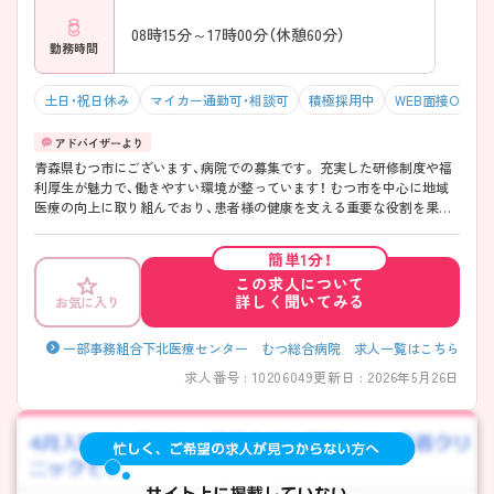
08時15分～17時00分（休憩60分）
勤務時間
土日・祝日休み
マイカー通勤可・相談可
積極採用中
WEB面接OK
青森県むつ市にございます、病院での募集です。 充実した研修制度や福
利厚生が魅力で、働きやすい環境が整っています！ むつ市を中心に地域
医療の向上に取り組んでおり、患者様の健康を支える重要な役割を果た
すことができます。 こちらの求人にご興味がございましたら面接のポイ
ントもお伝えしますので是非ご応募お待ちしております♪
簡単1分！
この求人について
詳しく聞いてみる
お気に入り
一部事務組合下北医療センター むつ総合病院 求人一覧はこちら
求人番号 : 10206049
更新日 : 2026年5月26日