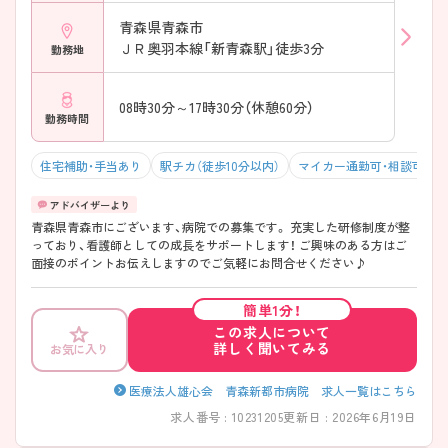
青森県青森市
ＪＲ奥羽本線「新青森駅」徒歩3分
勤務地
08時30分～17時30分（休憩60分）
勤務時間
住宅補助・手当あり
駅チカ（徒歩10分以内）
マイカー通勤可・相談可
青森県青森市にございます、病院での募集です。 充実した研修制度が整
っており、看護師としての成長をサポートします！ ご興味のある方はご
面接のポイントお伝えしますのでご気軽にお問合せください♪
簡単1分！
この求人について
詳しく聞いてみる
お気に入り
医療法人雄心会 青森新都市病院 求人一覧はこちら
求人番号 : 10231205
更新日 : 2026年6月19日