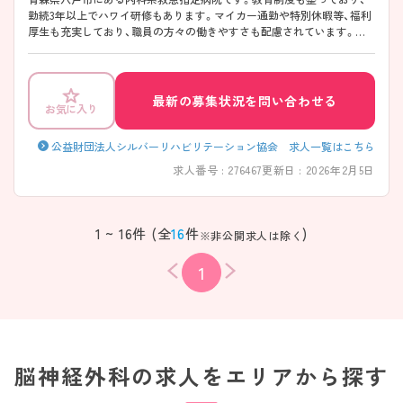
勤続3年以上でハワイ研修もあります。マイカー通勤や特別休暇等、福利
厚生も充実しており、職員の方々の働きやすさも配慮されています。常
勤・非常勤ともに募集しておりますのでご興味のある方はお気軽にご相
談ください。
最新の募集状況を問い合わせる
お気に入り
公益財団法人シルバーリハビリテーション協会 求人一覧はこちら
求人番号 : 276467
更新日 : 2026年2月5日
1 ~ 16件 (全
16
件
)
※非公開求人は除く
1
脳神経外科の求人をエリアから探す