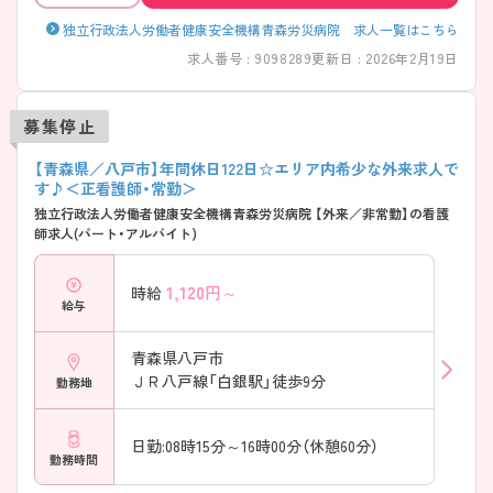
独立行政法人労働者健康安全機構青森労災病院 求人一覧はこちら
求人番号 : 9098289
更新日 : 2026年2月19日
募集停止
【青森県／八戸市】年間休日122日☆エリア内希少な外来求人で
す♪＜正看護師・常勤＞
独立行政法人労働者健康安全機構青森労災病院 【外来／非常勤】の看護
師求人(パート・アルバイト)
1,120
円～
時給
給与
青森県八戸市
ＪＲ八戸線「白銀駅」徒歩9分
勤務地
日勤:08時15分～16時00分（休憩60分）
勤務時間