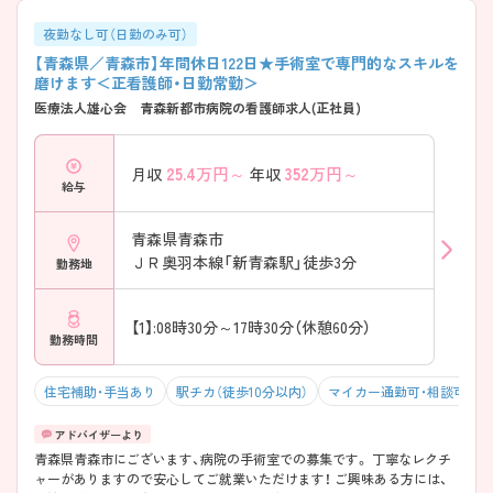
夜勤なし可（日勤のみ可）
【青森県／青森市】年間休日122日★手術室で専門的なスキルを
磨けます＜正看護師・日勤常勤＞
医療法人雄心会 青森新都市病院の看護師求人(正社員)
25.4
万円～
352
万円～
月収
年収
給与
青森県青森市
ＪＲ奥羽本線「新青森駅」徒歩3分
勤務地
【1】:08時30分～17時30分（休憩60分）
勤務時間
住宅補助・手当あり
駅チカ（徒歩10分以内）
マイカー通勤可・相談可
青森県青森市にございます、病院の手術室での募集です。 丁寧なレクチ
ャーがありますので安心してご就業いただけます！ ご興味ある方には、