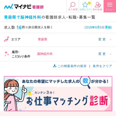
0
エリアから探す
希望の求人条件を選択
青森県で脳神経外科
の看護師求人・転職・募集一覧
エリアから探す
駅・路線から探す
条件項目の選択に戻る
16
求人数 :
件
※非公開求人を除く
(2026年8月8日更新)
エリア
青森県
変更
＞
北陸・信越
関東
資格
勤務形態
看護師、准看護師など
常勤、夜勤なし可など
雇用・
脳神経外科
変更
＞
こだわり条件
東海
関西
施設形態
担当業務
病院、クリニック・診療所など
この検索条件の保存
病棟、外来など
条件をクリア
診察科目
こだわり条件
北海道・東北
中国・四国
1
美容外科、
未経験歓迎、
循環器内科など
土日祝休みなど
九州・沖縄
年収
雇用形態
年収500万円以上など
正社員、契約社員など