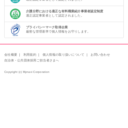
介護分野における適正な有料職業紹介事業者認定制度
適正認定事業者として認定されました。
プライバシーマーク取得企業
厳密な管理基準で個人情報をお守りします。
会社概要
｜
利用規約
｜
個人情報の取り扱いについて
｜
お問い合わせ
自治体・公共団体採用ご担当者さまへ
Copyright (c) Mynavi Corporation
該当件数
条件を
検索する
クリア
件
駅名を入力して探す
かんたん1分で登録完了
看護師
准看護師
検索条件を変更
非公開求人の紹介をうける
助産師
保健師