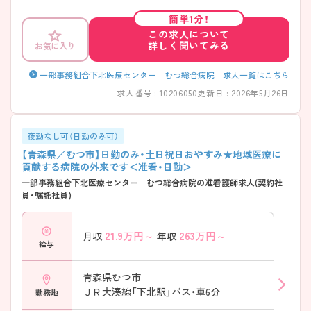
ントもお伝えしますので是非ご応募お待ちしております♪
簡単1分！
この求人について
詳しく聞いてみる
お気に入り
一部事務組合下北医療センター むつ総合病院 求人一覧はこちら
求人番号 : 10206050
更新日 : 2026年5月26日
夜勤なし可（日勤のみ可）
【青森県／むつ市】日勤のみ・土日祝日おやすみ★地域医療に
貢献する病院の外来です＜准看・日勤＞
一部事務組合下北医療センター むつ総合病院の准看護師求人(契約社
員・嘱託社員)
21.9
万円～
263
万円～
月収
年収
給与
青森県むつ市
ＪＲ大湊線「下北駅」バス・車6分
勤務地