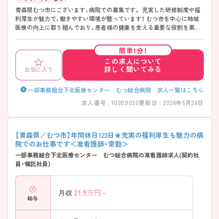
青森県むつ市にございます、病院での募集です。 充実した研修制度や福
利厚生が魅力で、働きやすい環境が整っています！ むつ市を中心に地域
医療の向上に取り組んでおり、患者様の健康を支える重要な役割を果た
すことができます。 こちらの求人にご興味がございましたら面接のポイ
ントもお伝えしますので是非ご応募お待ちしております♪
簡単1分！
この求人について
詳しく聞いてみる
お気に入り
一部事務組合下北医療センター むつ総合病院 求人一覧はこちら
求人番号 : 10209030
更新日 : 2026年5月26日
【青森県／むつ市】年間休日123日★充実の福利厚生も魅力の病
院でのお仕事です＜准看護師・常勤＞
一部事務組合下北医療センター むつ総合病院の准看護師求人(契約社
員・嘱託社員)
21.9
万円～
月収
給与