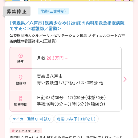
募集停止
常勤（三交替制）
【青森県／八戸市】残業少なめ◎201床の内科系救急指定病院
です★＜正看護師／常勤＞
公益財団法人シルバーリハビリテーション協会 メディカルコート八戸
西病院の看護師求人(正社員)
20.3
万円～
月収
給与
青森県八戸市
青い森鉄道「八戸駅」バス・車5分 他
勤務地
日勤:08時30分～17時30分（休憩60分）
準夜:16時30分～01時15分（休憩60分）
勤務時間
マイカー通勤可・相談可
残業10h以下（ほぼなし）
青森県八戸市にある内科系救急指定病院です。教育制度も整っており、