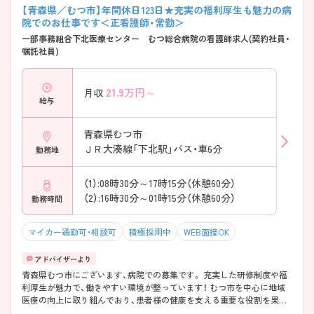
【青森県／むつ市】年間休日123日★充実の福利厚生も魅力の病
院でのお仕事です＜正看護師・常勤＞
一部事務組合下北医療センター むつ総合病院の看護師求人(契約社員・
嘱託社員)
21.9
万円～
月収
給与
青森県むつ市
ＪＲ大湊線「下北駅」バス・車6分
勤務地
（1）:08時30分～17時15分（休憩60分）
（2）:16時30分～01時15分（休憩60分）
勤務時間
マイカー通勤可・相談可
積極採用中
WEB面接OK
青森県むつ市にございます、病院での募集です。 充実した研修制度や福
利厚生が魅力で、働きやすい環境が整っています！ むつ市を中心に地域
医療の向上に取り組んでおり、患者様の健康を支える重要な役割を果た
すことができます。 こちらの求人にご興味がございましたら面接のポイ