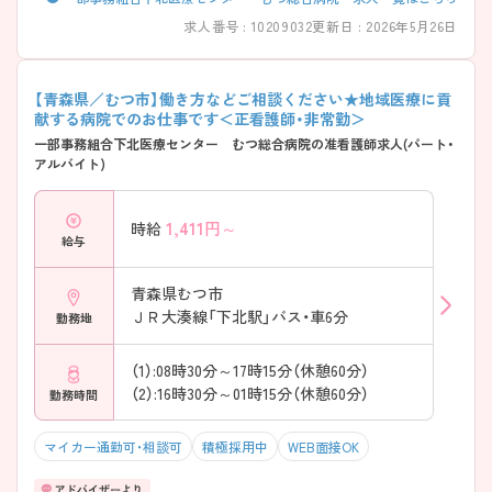
求人番号 : 10209032
更新日 : 2026年5月26日
【青森県／むつ市】働き方などご相談ください★地域医療に貢
献する病院でのお仕事です＜正看護師・非常勤＞
一部事務組合下北医療センター むつ総合病院の准看護師求人(パート・
アルバイト)
1,411
円～
時給
給与
青森県むつ市
ＪＲ大湊線「下北駅」バス・車6分
勤務地
（1）:08時30分～17時15分（休憩60分）
（2）:16時30分～01時15分（休憩60分）
勤務時間
マイカー通勤可・相談可
積極採用中
WEB面接OK