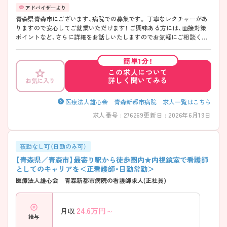
青森県青森市にございます、病院での募集です。 丁寧なレクチャーがあ
りますので安心してご就業いただけます！ ご興味ある方には、面接対策
ポイントなど、さらに詳細をお話しいたしますのでお気軽にご相談くだ
さい♪
簡単1分！
この求人について
詳しく聞いてみる
お気に入り
医療法人雄心会 青森新都市病院 求人一覧はこちら
求人番号 : 276269
更新日 : 2026年6月19日
夜勤なし可（日勤のみ可）
【青森県／青森市】最寄り駅から徒歩圏内★内視鏡室で看護師
としてのキャリアを＜正看護師・日勤常勤＞
医療法人雄心会 青森新都市病院の看護師求人(正社員)
24.6
万円～
月収
給与