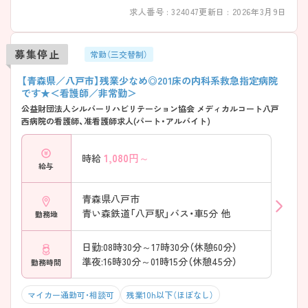
求人番号 : 324047
更新日 : 2026年3月9日
募集停止
常勤（三交替制）
【青森県／八戸市】残業少なめ◎201床の内科系救急指定病院
です★＜看護師／非常勤＞
公益財団法人シルバーリハビリテーション協会 メディカルコート八戸
西病院の看護師、准看護師求人(パート・アルバイト)
1,080
円～
時給
給与
青森県八戸市
青い森鉄道「八戸駅」バス・車5分 他
勤務地
日勤:08時30分～17時30分（休憩60分）
準夜:16時30分～01時15分（休憩45分）
勤務時間
マイカー通勤可・相談可
残業10h以下（ほぼなし）