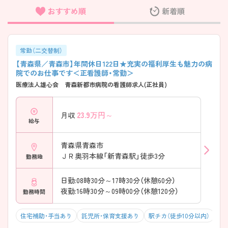
おすすめ順
新着順
フリーワード検索
常勤（二交替制）
【青森県／青森市】年間休日122日★充実の福利厚生も魅力の病
院でのお仕事です＜正看護師・常勤＞
医療法人雄心会 青森新都市病院の看護師求人(正社員)
23.9
万円～
月収
給与
青森県青森市
ＪＲ奥羽本線「新青森駅」徒歩3分
勤務地
日勤:08時30分～17時30分（休憩60分）
夜勤:16時30分～09時00分（休憩120分）
勤務時間
住宅補助・手当あり
託児所・保育支援あり
駅チカ（徒歩10分以内）
マ