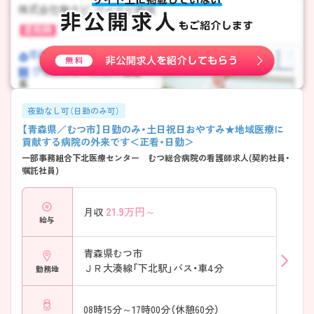
夜勤なし可（日勤のみ可）
【青森県／むつ市】日勤のみ・土日祝日おやすみ★地域医療に
貢献する病院の外来です＜正看・日勤＞
一部事務組合下北医療センター むつ総合病院の看護師求人(契約社員・
嘱託社員)
21.9
万円～
月収
給与
青森県むつ市
ＪＲ大湊線「下北駅」バス・車4分
勤務地
08時15分～17時00分（休憩60分）