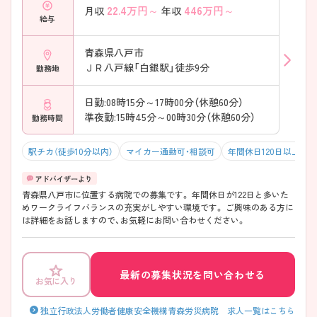
22.4
万円～
446
万円～
月収
年収
給与
青森県八戸市
ＪＲ八戸線「白銀駅」徒歩9分
勤務地
日勤:08時15分～17時00分（休憩60分）
準夜勤:15時45分～00時30分（休憩60分）
勤務時間
駅チカ（徒歩10分以内）
マイカー通勤可・相談可
年間休日120日以上
青森県八戸市に位置する病院での募集です。 年間休日が122日と多いた
めワークライフバランスの充実がしやすい環境です。 ご興味のある方に
は詳細をお話しますので、お気軽にお問い合わせください。
最新の募集状況を問い合わせる
お気に入り
独立行政法人労働者健康安全機構青森労災病院 求人一覧はこちら