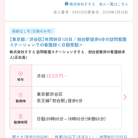
株式会社ささえ 求人一覧はこちら
求人番号 : 9843920
更新日 : 2026年5月26日
夜勤なし可（日勤のみ可）
【東京都／渋谷区】年間休日120日／初台駅徒歩6分の訪問看護
ステーションでの看護師＜日勤常勤＞
株式会社ささえ 訪問看護ステーションささえ 初台営業所の看護師求
人(正社員)
32.5
万円～
月収
給与
東京都渋谷区
京王線「初台駅」徒歩6分
勤務地
日勤:09時00分～18時00分（休憩60分）
勤務時間
駅チカ（徒歩10分以内）
残業10h以下（ほぼなし）
年間休日120日以上