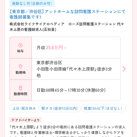
夜勤なし可（日勤のみ可）
【東京都／渋谷区】アットホームな訪問看護ステーションにて
看護師募集です！
株式会社ライフサイクロぺディア ローズ訪問看護ステーション 代々
木上原の看護師求人(正社員)
35.0
万円～
月収
給与
東京都渋谷区
小田急小田原線「代々木上原駅」徒歩3分
勤務地
他
日勤:08時45分～17時30分（休憩60分）
勤務時間
土日・祝日休み
駅チカ（徒歩10分以内）
残業10h以下（ほぼなし）
積極
「代々木上原駅」より徒歩3分の場所にある訪問看護ステーションの求人
です。看護師と作業療法士・理学療法士がしっかり連携しながらケアを