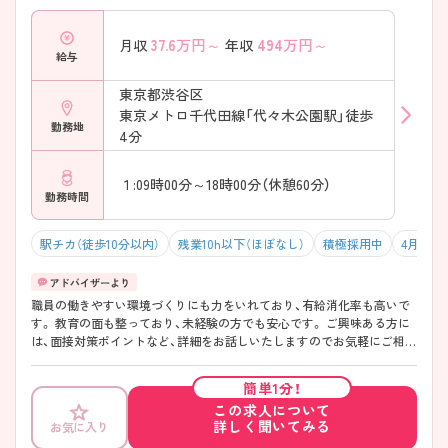
37.6
万円～
494
万円～
月収
年収
給与
東京都渋谷区
東京メトロ千代田線「代々木公園駅」徒歩
勤務地
4分
１:09時00分～18時00分（休憩60分）
勤務時間
駅チカ（徒歩10分以内）
残業10h以下（ほぼなし）
積極採用中
4月入職
職員の働きやすい環境づくりにも力をいれており、有給消化率も高いで
す。 教育の面も整っており、未経験の方でも安心です。 ご興味ある方に
は、面接対策ポイントなど、詳細をお話しいたしますのでお気軽にご相談
ください。
簡単1分！
この求人について
詳しく聞いてみる
お気に入り