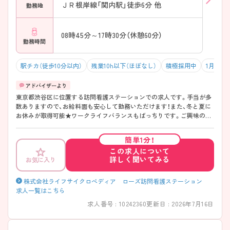
ＪＲ根岸線「関内駅」徒歩6分 他
勤務地
08時45分～17時30分（休憩60分）
勤務時間
駅チカ（徒歩10分以内）
残業10h以下（ほぼなし）
積極採用中
1月入職
東京都渋谷区に位置する訪問看護ステーションでの求人です。手当が多
数ありますので、お給料面も安心して勤務いただけます！また、冬と夏に
お休みが取得可能★ワークライフバランスもばっちりです。ご興味のあ
る方には、面接対策ポイントなど、さらに詳細をご案内しますのでお気軽
にご相談ください！
簡単1分！
この求人について
詳しく聞いてみる
お気に入り
株式会社ライフサイクロぺディア ローズ訪問看護ステーション
求人一覧はこちら
求人番号 : 10242360
更新日 : 2026年7月16日