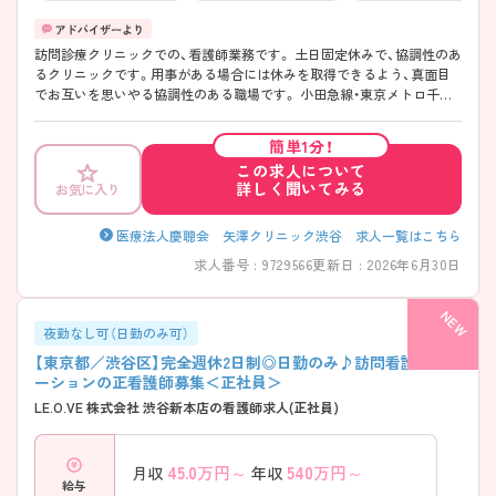
訪問診療クリニックでの、看護師業務です。 土日固定休みで、協調性のあ
るクリニックです。用事がある場合には休みを取得できるよう、真面目
でお互いを思いやる協調性のある職場です。 小田急線・東京メトロ千代
田線の代々木上原駅からもすぐで通勤にも便利！ 広い発想力と合理的な
思考による手厚い指導の下、学びが大変多く、地域医療への貢献ととも
簡単1分！
に、自己成長も実感できる職場です。 1人1人のスタッフときちんと向き
この求人について
合い、公平・公正な視点で貢献が評価されるため、待遇面にも反映されま
詳しく聞いてみる
お気に入り
すので、働き甲斐のある職場です。 ご興味ある方には、面接のポイントな
ど、さらに詳細をお話致しますのでお気軽にご相談ください。
医療法人慶聰会 矢澤クリニック渋谷 求人一覧はこちら
求人番号 : 9729566
更新日 : 2026年6月30日
夜勤なし可（日勤のみ可）
【東京都／渋谷区】完全週休2日制◎日勤のみ♪訪問看護ステ
ーションの正看護師募集＜正社員＞
LE.O.VE 株式会社 渋谷新本店の看護師求人(正社員)
45.0
万円～
540
万円～
月収
年収
給与