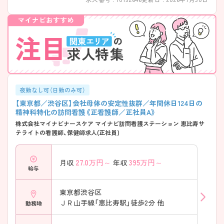
のライフスタイルに合わせて無理なく勤務できる点も、本求人の大きな
魅力の一つです。
夜勤なし可（日勤のみ可）
【東京都／渋谷区】会社母体の安定性抜群／年間休日124日の
精神科特化の訪問看護《正看護師／正社員A》
株式会社マイナビナースケア マイナビ訪問看護ステーション 恵比寿サ
テライトの看護師、保健師求人(正社員)
27.0
万円～
395
万円～
月収
年収
給与
東京都渋谷区
ＪＲ山手線「恵比寿駅」徒歩2分 他
勤務地