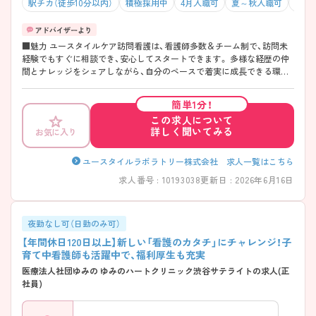
駅チカ（徒歩10分以内）
積極採用中
4月入職可
夏～秋入職可
WEB
■魅力 ユースタイルケア訪問看護は、看護師多数＆チーム制で、訪問未
経験でもすぐに相談でき、安心してスタートできます。 多様な経歴の仲
間とナレッジをシェアしながら、自分のペースで着実に成長できる環境
が整っています。 母体となるユースタイルラボラトリーは、障害者グル
ープホームの運営やSaaS・教育・人材分野にも展開する成長×安定の企
簡単1分！
業。 資格取得支援やキャリアチャレンジ制度も充実しており、2025年度
この求人について
「優良ビジネス認定（ゴールド）」を受賞した信頼ある企業で、訪問看護師
詳しく聞いてみる
お気に入り
としての専門性を高めませんか？ ■働き方 ユースタイルケア訪問看護
は、9時～18時の日勤のみ・オンコール月1回・有給取得率100％実績と、常
に高い集中力を保てる働き方を実現しています。 このメリハリある環境
ユースタイルラボラトリー株式会社 求人一覧はこちら
が、質の高いケア→利用者のQOL向上→看護師としてのやりがい実感へ
求人番号 : 10193038
更新日 : 2026年6月16日
と直結。 さらに、チームケア体制による円滑な連携により、看護観を深め
ながら成長できる職場です。 ■ユースタイルケア訪問看護の体制につい
て ユースタイルケア訪問看護は、「在宅ケア難民をなくす」を使命に、医
療の専門性と経営の知見を融合させたチーム体制で運営されています。
夜勤なし可（日勤のみ可）
一人ひとりの強みを尊重し合う文化のもと、専門性の掛け算と協働によ
【年間休日120日以上】新しい「看護のカタチ」にチャレンジ！子
り質の高いケアを実現。 チームで支え合い、自己成長と持続可能な働き
育て中看護師も活躍中で、福利厚生も充実
方の両立が叶う環境を本気で追求しています。
医療法人社団ゆみの ゆみのハートクリニック渋谷サテライトの求人(正
社員)