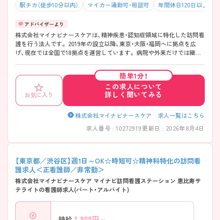
駅チカ（徒歩10分以内）
マイカー通勤可・相談可
年間休日120日以上
株式会社マイナビナースケアは、精神疾患・認知症領域に特化した訪問看
護を行う法人です。 2019年の設立以降、東京・大阪・福岡へに拠点を広
げ、現在では全国で18拠点を運営しています。 病院や外来だけでは継続
しづらい在宅での支援に重点を置き、利用者さまの生活背景や心身の変
化に向き合う看護を大切にしています。勤務は日勤帯のみで、夜勤やオ
簡単1分！
ンコール対応はありません。年間休日は「124日」と、働き方の土台を整え
この求人について
たうえで、精神科訪問看護という専門分野に腰を据えて取り組める環境
詳しく聞いてみる
お気に入り
です。実践を重ねながら精神科領域にやりがいを見出し、専門性を深め
ていくことが可能です。 正社員B勤務形態では、 基本土日祝休みで、『夜
勤・オンコールなし』と、生活リズムを安定させながら勤務できる環境が
株式会社マイナビナースケア 求人一覧はこちら
整っています。 また、7時間勤務(1時間休憩)とし、勤務開始・終了時間は選
求人番号 : 10272919
更新日 : 2026年8月4日
択の相談可能でございます。 そのため、プライベートとの両立を重視し
たい方にもおすすめです。 業務では精神科訪問看護に特化しており、服
薬管理や状態観察、生活支援を中心に在宅療養を支えます。役割が明確
なため、精神科領域の経験を活かしたい方や、今後さらに専門性を高めた
【東京都／渋谷区】週1日～OK☆時短可☆精神科特化の訪問看
い方に大変やりがいのある環境です。 また、教育体制については、入社時
護求人＜正看護師／非常勤＞
研修やコンプライアンス研修、動画・対面による看護研修に加え、先輩看
株式会社マイナビナースケア マイナビ訪問看護ステーション 恵比寿サ
護師との同行訪問によるOJTからスタートできるため、安心して業務に
テライトの看護師求人(パート・アルバイト)
入り込むことができます。さらに1ヶ月・3ヶ月・6ヶ月ごとのフォロー面談
や適性診断（OPQ）を活用した個別指導により、一人ひとりの成長をしっ
かりサポートしてくれます。 「専門性を高めながら、無理のない働き方で
1,900
円～
時給