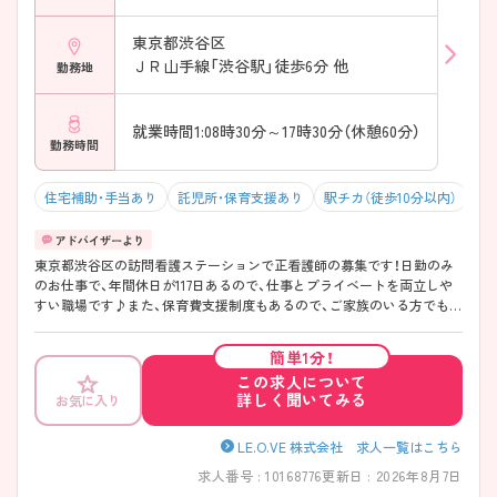
東京都渋谷区
ＪＲ山手線「渋谷駅」徒歩6分 他
勤務地
就業時間1:08時30分～17時30分（休憩60分）
勤務時間
住宅補助・手当あり
託児所・保育支援あり
駅チカ（徒歩10分以内）
年
東京都渋谷区の訪問看護ステーションで正看護師の募集です！日勤のみ
のお仕事で、年間休日が117日あるので、仕事とプライベートを両立しや
すい職場です♪また、保育費支援制度もあるので、ご家族のいる方でも安
心して働くことができます◎ご興味のある方は、面接ポイントをお伝え
しますので、お気軽にご連絡ください。
簡単1分！
この求人について
詳しく聞いてみる
お気に入り
LE.O.VE 株式会社 求人一覧はこちら
求人番号 : 10168776
更新日 : 2026年8月7日