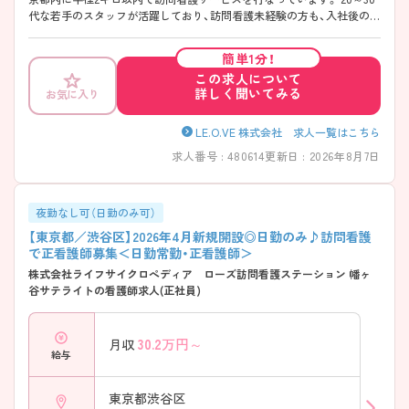
代な若手のスタッフが活躍しており、訪問看護未経験の方も、入社後の研
修や独自のシステムがあるので学びながら成長することができます。ま
た自動車免許を持っていない方でも応募可能です。 ご興味ある方には、
簡単1分！
面接対策ポイントなど、さらに詳細をお話しいたしますのでお気軽にご
この求人について
相談ください。
詳しく聞いてみる
お気に入り
LE.O.VE 株式会社 求人一覧はこちら
求人番号 : 480614
更新日 : 2026年8月7日
夜勤なし可（日勤のみ可）
【東京都／渋谷区】2026年4月新規開設◎日勤のみ♪訪問看護
で正看護師募集＜日勤常勤・正看護師＞
株式会社ライフサイクロぺディア ローズ訪問看護ステーション 幡ヶ
谷サテライトの看護師求人(正社員)
30.2
万円～
月収
給与
東京都渋谷区