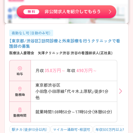
夜勤なし可（日勤のみ可）
【東京都/渋谷区】訪問診療と外来診療を行うクリニックで看
護師の募集
医療法人慶聰会 矢澤クリニック渋谷 渋谷の看護師求人(正社員)
35.0
万円～
490
万円～
月収
年収
給与
東京都渋谷区
小田急小田原線「代々木上原駅」徒歩1分
勤務地
他
就業時間1:08時50分～17時50分（休憩60分）
勤務時間
駅チカ（徒歩10分以内）
マイカー通勤可・相談可
年収500万円以上可