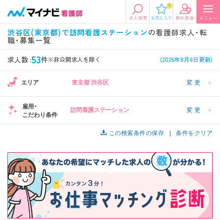
0
エリアから探す
希望の求人条件を選択
渋谷区(東京都)で訪問看護ステーション
の看護師求人・転
職・募集一覧
エリアから探す
駅・路線から探す
条件項目の選択に戻る
53
求人数 :
件
※非公開求人を除く
(2026年8月8日更新)
北陸・信越
関東
資格
勤務形態
エリア
東京都 渋谷区
変更
＞
看護師、准看護師など
常勤、夜勤なし可など
雇用・
訪問看護ステーション
変更
＞
東海
関西
こだわり条件
施設形態
担当業務
病院、クリニック・診療所など
病棟、外来など
この検索条件の保存
条件をクリア
診察科目
こだわり条件
北海道・東北
中国・四国
美容外科、
未経験歓迎、
循環器内科など
土日祝休みなど
九州・沖縄
年収
雇用形態
年収500万円以上など
正社員、契約社員など