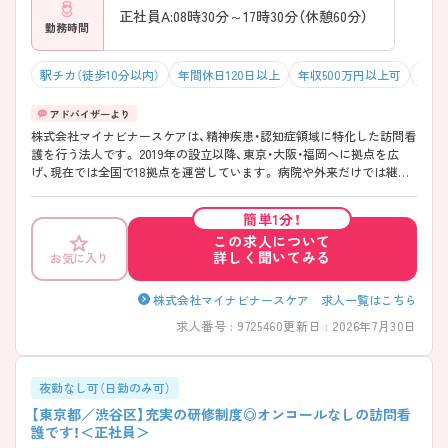
正社員A:08時30分～17時30分（休憩60分）
勤務時間
駅チカ（徒歩10分以内）
年間休日120日以上
年収500万円以上可
オン
株式会社マイナビナースケアは、精神疾患・認知症領域に特化した訪問看
護を行う法人です。 2019年の設立以降、東京・大阪・福岡へに拠点を広
げ、現在では全国で18拠点を運営しています。 病院や外来だけでは継続
しづらい在宅での支援に重点を置き、利用者さまの生活背景や心身の変
化に向き合う看護を大切にしています。勤務は日勤帯のみで、夜勤やオ
簡単1分！
ンコール対応はありません。年間休日は「124日」と、働き方の土台を整え
この求人について
たうえで、精神科訪問看護という専門分野に腰を据えて取り組める環境
詳しく聞いてみる
お気に入り
です。実践を重ねながら精神科領域にやりがいを見出し、専門性を深め
ていくことが可能です。
株式会社マイナビナースケア 求人一覧はこちら
求人番号 : 9725460
更新日 : 2026年7月30日
夜勤なし可（日勤のみ可）
【東京都／渋谷区】充実の研修制度◎オンコールなしの訪問看
護です！＜正社員＞