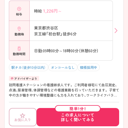
1,226
円～
時給
給与
東京都渋谷区
京王線「初台駅」徒歩6分
勤務地
日勤:09時00分～18時00分（休憩60分）
勤務時間
駅チカ（徒歩10分以内）
オンコールなし
積極採用中
訪問看護ステーションの看護師求人です。 ご利用者様宅にて血圧測定、
点滴、服薬管理、体調管理などの看護業務を行っていただきます。 子育て
中の方が働きやすい環境整備にも力を入れており、ワークライフバラン
スが取りやすい環境です。人と関わるのが好きな方大歓迎です！ ご興味
のある方には面接のポイントなど、さらに詳細をお伝えいたしますので
簡単1分！
お気軽にご連絡ください。
この求人について
詳しく聞いてみる
お気に入り