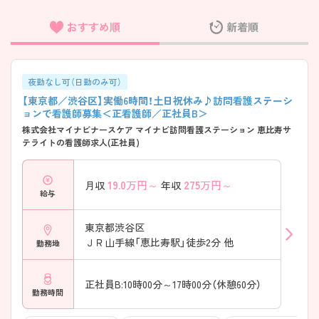
おすすめ順
新着順
フリーワード検索
夜勤なし可（日勤のみ可）
【東京都／渋谷区】実働6時間！土日祝休み♪訪問看護ステーシ
ョンで看護師募集＜正看護師／正社員B＞
株式会社マイナビナースケア マイナビ訪問看護ステーション 恵比寿サ
テライトの看護師求人(正社員)
19.0
万円～
275
万円～
月収
年収
給与
東京都渋谷区
ＪＲ山手線「恵比寿駅」徒歩2分 他
勤務地
正社員B:10時00分～17時00分（休憩60分）
勤務時間