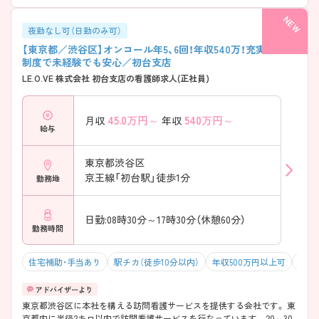
夜勤なし可（日勤のみ可）
【東京都／渋谷区】オンコール年5、6回！年収540万！充実の研修
制度で未経験でも安心／初台支店
LE.O.VE 株式会社 初台支店の看護師求人(正社員)
45.0
万円～
540
万円～
月収
年収
給与
東京都渋谷区
京王線「初台駅」徒歩1分
勤務地
日勤:08時30分～17時30分（休憩60分）
勤務時間
住宅補助・手当あり
駅チカ（徒歩10分以内）
年収500万円以上可
積極
東京都渋谷区に本社を構える訪問看護サービスを提供する会社です。 東
京都内に半径2キロ以内で訪問看護サービスを行なっています。 20～30