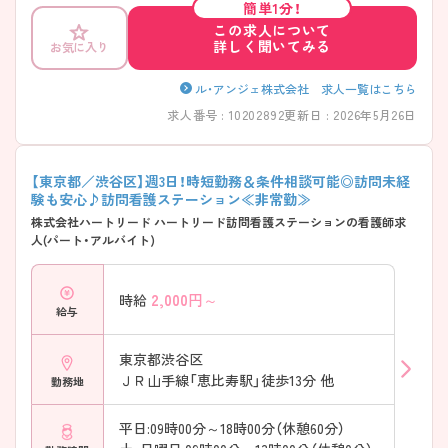
簡単1分！
この求人について
詳しく聞いてみる
お気に入り
ル・アンジェ株式会社 求人一覧はこちら
求人番号 : 10202892
更新日 : 2026年5月26日
【東京都／渋谷区】週3日！時短勤務＆条件相談可能◎訪問未経
験も安心♪訪問看護ステーション≪非常勤≫
株式会社ハートリード ハートリード訪問看護ステーションの看護師求
人(パート・アルバイト)
2,000
円～
時給
給与
東京都渋谷区
ＪＲ山手線「恵比寿駅」徒歩13分 他
勤務地
平日:09時00分～18時00分（休憩60分）