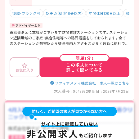
復職・ブランク可
駅チカ（徒歩10分以内）
年間休日120日以上
積極採
東京都港区に本社がございます訪問看護ステーションです。ステーショ
ン近隣地域のご家庭・集合住宅等への訪問看護をしておられます。全て
のステーションが最寄駅から徒歩圏内とアクセスが良く通勤に便利で
す。訪問看護の移動手段は電動ハイブリッド自転車、または車訪問を採
用しており、ステーションによって異なりますのでご相談ください。年
簡単1分！
間休日も多く、様々な制度や取り組みを取り入れ、より働きやすい環境を
この求人について
常に目指していらっしゃいます。ご興味のある方には、面接対策ポイン
詳しく聞いてみる
お気に入り
トなど、さらに詳細をご案内しますのでお気軽にご相談ください！
――――――――――――――― ■ワークライフバランスの整った勤
務体制 ――――――――――――――― ・子育て中のスタッフも多く、
ソフィアメディ株式会社 求人一覧はこちら
結婚や子育てなどライフイベントに理解があります◎ ・平日中心で土日
求人番号 : 9045932
更新日 : 2026年7月29日
の勤務が月1～2回程度！ ・希望休は100％近く取得可能！※過去実績 ・管理
者の長期海外旅行実績があるなど、オンオフの切り替えがしやすい職場
です ――――――――――――――― ■看護師としてのスキルアップ
が可能 ――――――――――――――― ・経験豊富なスタッフが多数在
籍！ ・経験3年未満の若手スタッフや重度患者様の対応スキルに自信のな
いスタッフの受け入れ態勢も整っています。 ・教育プログラムがあるた
め、訪問看護未経験者も安心して勤務可能です◎