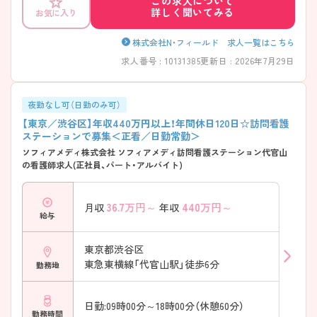
この求人について
策ポイントなどさらに詳細をお話いたしますので、お気軽にご相談くだ
詳しく聞いてみる
お気に入り
さい。
株式会社N・フィールド 求人一覧はこちら
求人番号 : 10131385
更新日 : 2026年7月29日
夜勤なし可（日勤のみ可）
【東京／渋谷区】年収440万円以上！年間休日120日☆訪問看護
ステーションで募集＜正看／日勤常勤＞
ソフィアメディ株式会社 ソフィアメディ訪問看護ステーション代官山
の看護師求人(正社員、パート・アルバイト)
36.7
万円～
440
万円～
月収
年収
給与
東京都渋谷区
東急東横線「代官山駅」徒歩6分
勤務地
日勤:09時00分～18時00分（休憩60分）
勤務時間