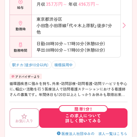
35.7
万円～
496
万円～
月収
年収
給与
東京都渋谷区
小田急小田原線「代々木上原駅」徒歩7分
勤務地
他
日勤:08時30分～17時30分（休憩60分）
早出:08時00分～17時00分（休憩60分）
勤務時間
駅チカ（徒歩10分以内）
積極採用中
循環器疾患に強みを持ち、外来・訪問診療・訪問看護・訪問リハビリを中心
に、幅広い活動を行う医療法人で訪問看護ステーションにおける看護師
さんの募集です。 年間休日も120日以上としっかりお休みも取得出来る
ので、ワークライフバランスを大切にしたい方にオススメ◎ 最寄り駅よ
り徒歩3分と好立地にあるので、通勤のストレスが少ないのも嬉しいポイ
簡単1分！
ントです。 ご興味ある方には、面接対策ポイントなど、さらに詳細をお話
この求人について
しいたしますのでお気軽にご相談ください。
詳しく聞いてみる
お気に入り
医療法人社団ゆみの 求人一覧はこちら