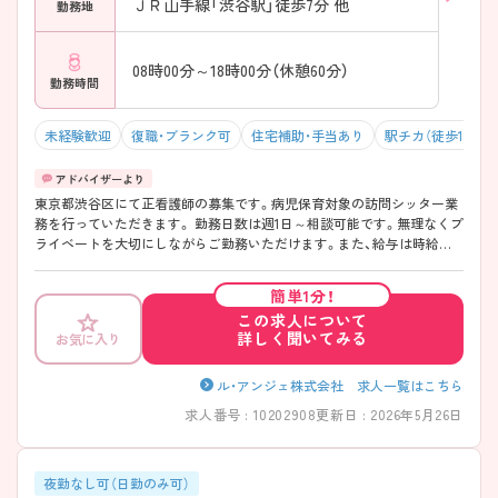
ＪＲ山手線「渋谷駅」徒歩7分 他
勤務地
08時00分～18時00分（休憩60分）
勤務時間
未経験歓迎
復職・ブランク可
住宅補助・手当あり
駅チカ（徒歩10分以
東京都渋谷区にて正看護師の募集です。病児保育対象の訪問シッター業
務を行っていただきます。 勤務日数は週1日～相談可能です。無理なくプ
ライベートを大切にしながらご勤務いただけます。また、給与は時給
2,500円～と高水準です。 ご興味のある方には、面接対策ポイントなど、
さらに詳細をご案内しますのでお気軽にご相談ください！
簡単1分！
この求人について
詳しく聞いてみる
お気に入り
ル・アンジェ株式会社 求人一覧はこちら
求人番号 : 10202908
更新日 : 2026年5月26日
夜勤なし可（日勤のみ可）