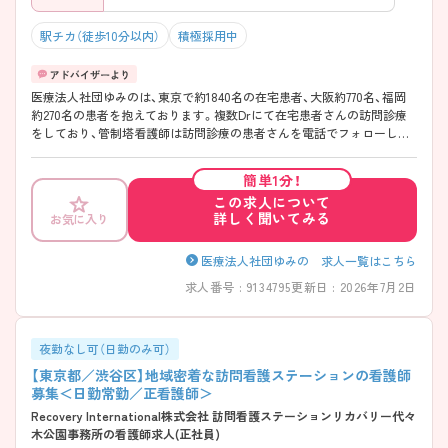
駅チカ（徒歩10分以内）
積極採用中
医療法人社団ゆみのは、東京で約1840名の在宅患者、大阪約770名、福岡
約270名の患者を抱えております。複数Drにて在宅患者さんの訪問診療
をしており、管制塔看護師は訪問診療の患者さんを電話でフォローして
いく業務をお願いしています。 看護師さんにとってはチャレンジな分野
で、他職種連携も必要になり非常にやりがいのあるお仕事です。また働
簡単1分！
き方については、日勤勤務・年間休日120日とプライベートも大切にしな
この求人について
がら、ご勤務が可能です。 ご興味のある方には、面接対策ポイントなど、
詳しく聞いてみる
お気に入り
さらに詳細をお話しいたしますので、お気軽にご相談ください。
医療法人社団ゆみの 求人一覧はこちら
求人番号 : 9134795
更新日 : 2026年7月2日
夜勤なし可（日勤のみ可）
【東京都／渋谷区】地域密着な訪問看護ステーションの看護師
募集＜日勤常勤／正看護師＞
Recovery International株式会社 訪問看護ステーションリカバリー代々
木公園事務所の看護師求人(正社員)