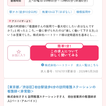
土・日曜日:09時00分～13時00分（休憩0分）
勤務時間
駅チカ（徒歩10分以内）
残業10h以下（ほぼなし）
積極採用中
代表の阿部様に「看護師さんの採用で一番大切にしたい点はなんです
か？」と伺ったところ、一番に挙げられたのは「楽しく働いて下さる方」と
いうお言葉でした。 株式会社ハートリード様は定時退社を基本とし、訪
問看護未経験の方やブランクのある看護師様、時短希望やオンコールな
しなどの希望も相談ができる企業様になっております。 ご入社後にいき
簡単1分！
なり現場へ独り立ちするというような環境ではなく、1～2ヵ月間代表を
この求人について
含む経験豊富なスタッフ様と訪問同行をし業務に慣れて頂く環境もござ
詳しく聞いてみる
お気に入り
います。 20～40代のスタッフ様で構成され、アドバイス・相談も気軽に
頂ける環境ですので安心して勤務頂ける環境があります。兎に角「楽し
く」勤務頂くイメージが付きやすい環境です。 ご希望の方には見学も歓
株式会社ハートリード 求人一覧はこちら
迎しておりますので、是非一度代表と、「とにかく皆いい子」と代表が太
求人番号 : 10167019
更新日 : 2026年5月26日
鼓判を押される素敵なスタッフ様に会いにご面談・ご見学にお越しくだ
さい！
【東京都／渋谷区】初台駅徒歩6分の訪問看護ステーションの
看護師＜非常勤＞
株式会社ささえ 訪問看護ステーションささえ 初台営業所の看護師求
人(パート・アルバイト)