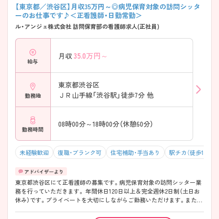
【東京都／渋谷区】月収35万円～◎病児保育対象の訪問シッタ
ーのお仕事です♪＜正看護師・日勤常勤＞
ル・アンジェ株式会社 訪問保育部の看護師求人(正社員)
35.0
万円～
月収
給与
東京都渋谷区
ＪＲ山手線「渋谷駅」徒歩7分 他
勤務地
08時00分～18時00分（休憩60分）
勤務時間
未経験歓迎
復職・ブランク可
住宅補助・手当あり
駅チカ（徒歩10分以
東京都渋谷区にて正看護師の募集です。病児保育対象の訪問シッター業
務を行っていただきます。 年間休日120日以上＆完全週休2日制（土日お
休み）です。プライベートを大切にしながらご勤務いただけます。また、
給与は月収35万円～と高水準です。 ご興味のある方には、面接対策ポイ
ントなど、さらに詳細をご案内しますのでお気軽にご相談ください！