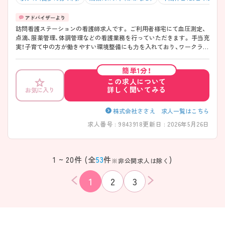
訪問看護ステーションの看護師求人です。 ご利用者様宅にて血圧測定、
点滴、服薬管理、体調管理などの看護業務を行っていただきます。 手当充
実！子育て中の方が働きやすい環境整備にも力を入れており、ワークライ
フバランスが取りやすい環境です。人と関わるのが好きな方大歓迎で
す！ ご興味のある方には面接のポイントなど、さらに詳細をお伝えいた
簡単1分！
しますのでお気軽にご連絡ください。
この求人について
詳しく聞いてみる
お気に入り
株式会社ささえ 求人一覧はこちら
求人番号 : 9843918
更新日 : 2026年5月26日
1 ~ 20件 (全
53
件
)
※非公開求人は除く
1
2
3
該当件数
条件を
検索する
クリア
件