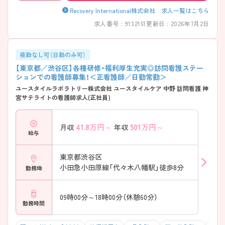
Recovery International株式会社 求人一覧はこちら
求人番号 : 9132151
更新日 : 2026年7月2日
夜勤なし可（日勤のみ可）
【東京都／渋谷区】各種研修・福利厚生充実◎訪問看護ステー
ションでの看護師募集！＜正看護師／日勤常勤＞
ユースタイルラボラトリー株式会社 ユースタイルケア 中野 訪問看護 神
宮サテライトの看護師求人(正社員)
41.8
万円～
501
万円～
月収
年収
給与
東京都渋谷区
小田急小田原線「代々木八幡駅」徒歩8分
勤務地
09時00分～18時00分（休憩60分）
勤務時間