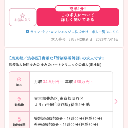
なスタッフが多く、『ワクワクするような訪問看護』や『楽しいリハビリ
テーション』を目指すことができます。 また、年間休日が120日で、残業
簡単1分！
も少なめなので、プライベートな時間も大切にしていただけます。 ご興
この求人について
味のある方には、面接対策ポイントなど、さらに詳細をお話しいたします
詳しく聞いてみる
お気に入り
ので、お気軽にご相談ください。
ライフ・ケア・コンシェルジュ株式会社 求人一覧はこちら
求人番号 : 9837742
更新日 : 2026年7月15日
【東京都／渋谷区】貴重な「管制塔看護師」の求人です！
医療法人社団ゆみの ゆみのハートクリニックの求人(正社員)
34.9
万円～
488
万円～
月収
年収
給与
東京都豊島区,東京都渋谷区
ＪＲ山手線「渋谷駅」徒歩2分 他
勤務地
管制塔:08時00分～18時00分（休憩60分）
外来:09時00分～19時00分（休憩60分）
勤務時間