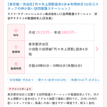
【東京都／渋谷区】代々木上原駅徒歩4分★年間休日120日◎ス
タッフの仲が良い訪問看護ステーション♪
ライフ・ケア・コンシェルジュ株式会社 LCC訪問看護ステーション 渋
谷サテライトの看護師求人(正社員)
29.5
万円～
380
万円～
月収
年収
給与
東京都渋谷区
小田急小田原線「代々木上原駅」徒歩4分
勤務地
他
日勤:09時00分～18時00分（休憩60分）
勤務時間
住宅補助・手当あり
駅チカ（徒歩10分以内）
残業10h以下（ほぼなし）
東京都渋谷区に位置する訪問看護ステーションの看護師求人です。 代々
木上原駅から徒歩4分とアクセス抜群で通勤に便利です。 20代~30代の
若いスタッフが多く、風通しの良い働きやすい環境です。明るく前向き