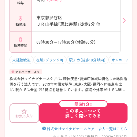
長く活躍したい」そんな想いをお持ちの方に、ぜひご紹介したい法人でご
給与
ざいます。
東京都渋谷区
ＪＲ山手線「恵比寿駅」徒歩2分 他
勤務地
08時30分～17時30分（休憩60分）
勤務時間
未経験歓迎
復職・ブランク可
駅チカ（徒歩10分以内）
オンコールなし
株式会社マイナビナースケアは、精神疾患・認知症領域に特化した訪問看
護を行う法人です。 2019年の設立以降、東京・大阪・福岡へに拠点を広
げ、現在では全国で18拠点を運営しています。 病院や外来だけでは継続
しづらい在宅での支援に重点を置き、利用者さまの生活背景や心身の変
化に向き合う看護を大切にしています。勤務は日勤帯のみで、夜勤やオ
簡単1分！
ンコール対応はありません。働き方の土台を整えたうえで、精神科訪問
この求人について
看護という専門分野に腰を据えて取り組める環境です。実践を重ねなが
詳しく聞いてみる
お気に入り
ら精神科領域にやりがいを見出し、専門性を深めていくことが可能で
す。 勤務形態は非常勤となっており、週1日から週5日まで勤務日数のご
相談が可能です。さらに時短勤務にも柔軟に対応しているため、ご家庭
株式会社マイナビナースケア 求人一覧はこちら
やプライベートとの両立を重視されている方にもおすすめです。ご自身
求人番号 : 10152646
更新日 : 2026年7月30日