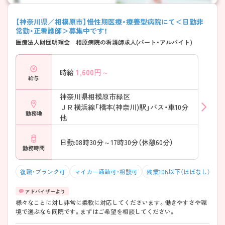
【神奈川県／相模原市】慢性期医療・療養型病院にて＜日勤非
常勤・正看護師＞募集中です！
医療法人財団明理会 相原病院の看護師求人(パート・アルバイト)
1,600
円～
時給
給与
神奈川県相模原市緑区
ＪＲ横浜線「橋本(神奈川)駅」バス・車10分
勤務地
他
日勤:08時30分～17時30分（休憩60分）
勤務時間
復職・ブランク可
マイカー通勤可・相談可
残業10h以下（ほぼなし）
様々なことに対し非常に柔軟に対応してくださいます。働きやすさや環
境で選ぶなら同院です。まずはご希望を相談してください。