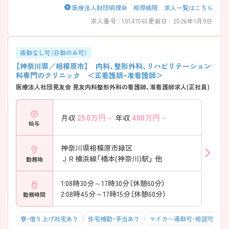
医療法人財団明理会 相原病院 求人一覧はこちら
求人番号 : 10147063
更新日 : 2026年1月9日
夜勤なし可（日勤のみ可）
【神奈川県／相模原市】 内科、整形外科、リハビリテーション
科専門のクリニック ＜正看護師・准看護師＞
医療法人社団晃友会 晃友内科整形外科の看護師、准看護師求人(正社員)
25.0
万円～
400
万円～
月収
年収
給与
神奈川県相模原市緑区
ＪＲ横浜線「橋本(神奈川)駅」 他
勤務地
1:08時30分～17時30分（休憩60分）
2:08時45分～17時15分（休憩60分）
勤務時間
寮・借り上げ社宅あり
住宅補助・手当あり
マイカー通勤可・相談可
年