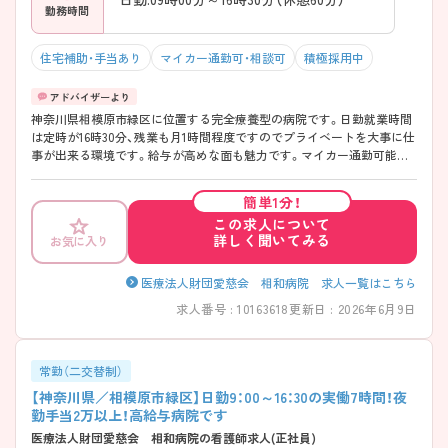
勤務時間
住宅補助・手当あり
マイカー通勤可・相談可
積極採用中
神奈川県相模原市緑区に位置する完全療養型の病院です。日勤就業時間
は定時が16時30分、残業も月1時間程度ですのでプライベートを大事に仕
事が出来る環境です。給与が高めな面も魅力です。マイカー通勤可能で、
「橋本駅」より職員用送迎バスもありますので通勤に便利です。 ご興味あ
る方には、面接対策ポイントなど、さらに詳細をお話しいたしますのでお
簡単1分！
気軽にご相談ください。
この求人について
詳しく聞いてみる
お気に入り
医療法人財団愛慈会 相和病院 求人一覧はこちら
求人番号 : 10163618
更新日 : 2026年6月9日
常勤（二交替制）
【神奈川県／相模原市緑区】日勤9：00～16：30の実働7時間！夜
勤手当2万以上！高給与病院です
医療法人財団愛慈会 相和病院の看護師求人(正社員)