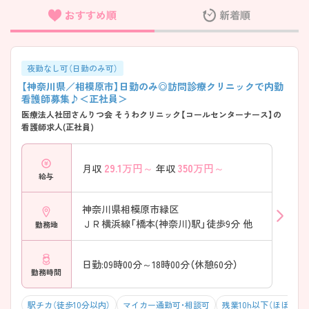
おすすめ順
新着順
フリーワード検索
夜勤なし可（日勤のみ可）
【神奈川県／相模原市】日勤のみ◎訪問診療クリニックで内勤
看護師募集♪＜正社員＞
医療法人社団さんりつ会 そうわクリニック【コールセンターナース】の
看護師求人(正社員)
29.1
万円～
350
万円～
月収
年収
給与
神奈川県相模原市緑区
ＪＲ横浜線「橋本(神奈川)駅」徒歩9分 他
勤務地
日勤:09時00分～18時00分（休憩60分）
勤務時間
駅チカ（徒歩10分以内）
マイカー通勤可・相談可
残業10h以下（ほぼなし