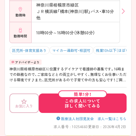
神奈川県相模原市緑区
ＪＲ横浜線「橋本(神奈川)駅」バス・車10分
勤務地
他
10時00分～16時00分（休憩60分）
勤務時間
託児所・保育支援あり
マイカー通勤可・相談可
残業10h以下（ほぼなし）
神奈川県相模原市緑区に位置するデイケアで看護師の募集です。16時ま
での勤務なので、ご家庭などとの両立がしやすく、無理なくお仕事いただ
ける環境です♪また、託児所があるので子育て中の方も安心です！ご興味
のある方はご面接のポイントお伝えしますのでご気軽にお問い合わせく
ださい。
簡単1分！
この求人について
詳しく聞いてみる
お気に入り
医療法人社団晃友会 求人一覧はこちら
求人番号 : 10254660
更新日 : 2026年4月2日