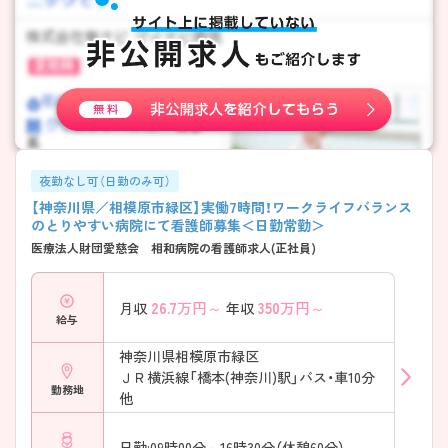
夜勤なし可（日勤のみ可）
【神奈川県／相模原市緑区】実働7時間！ワークライフバランス
のとりやすい病院にて看護師募集＜日勤常勤＞
医療法人財団愛慈会 相和病院の看護師求人(正社員)
26.7
万円～
350
万円～
月収
年収
給与
神奈川県相模原市緑区
ＪＲ横浜線「橋本(神奈川)駅」バス・車10分
勤務地
他
日勤:09時00分～16時30分（休憩60分）