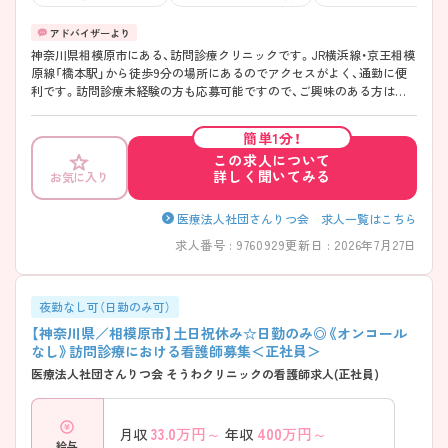
神奈川県相模原市にある、訪問診療クリニックです。JR横浜線・京王相模
原線「橋本駅」から徒歩9分の場所にあるのでアクセスがよく、通勤に便
利です。訪問診療未経験の方も応募可能ですので、ご興味のある方はぜ
ひご相談ください。
簡単1分！
この求人について
詳しく聞いてみる
お気に入り
医療法人社団さんりつ会 求人一覧はこちら
求人番号 : 9760929
更新日 : 2026年7月27日
夜勤なし可（日勤のみ可）
【神奈川県／相模原市】土日祝休み☆日勤のみ◎《オンコール
なし》訪問診療における看護師募集＜正社員＞
医療法人社団さんりつ会 そうわクリニックの看護師求人(正社員)
33.0
万円～
400
万円～
月収
年収
給与