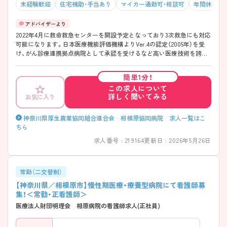
未経験歓迎
住宅補助・手当あり
マイカー通勤可・相談可
年間休日12
2022年4月に救命救急センターを開設予定となっており3次救急にも対応
可能になります。日本医療機能評価機構よりVer.4の認定（2005年）を受
け、がん診療連携拠点病院として承認を受けるなど高い医療技術を誇る
病院です。また、「呼吸器」「消化器」「循環器」に関してはそれぞれセンタ
ー化しており、専門的に学ぶことが出来ます。保育施設といった福利厚
簡単1分！
生も充実しています。ご興味のある方には、さらに詳細をお話しいたし
この求人について
ますので、お気軽にご相談ください。【アクセス】～橋本駅とは～新宿か
詳しく聞いてみる
お気に入り
ら京王線で一本40分、横浜から横浜線で一本40分、八王子から横浜線で
一本10分【教育体制】ラダー・教育専任の看護師長がいるのはもちろん、わ
からないことがあった場合は自分で検索して学べるシステムやeラーニ
神奈川県厚生農業協同組合連合会 相模原協同病院 求人一覧はこ
ングなども整えています。
ちら
求人番号 : 219164
更新日 : 2026年5月26日
常勤（二交替制）
【神奈川県／相模原市】慢性期医療・療養型病院にて看護師募
集！＜常勤・正看護師＞
医療法人財団明理会 相原病院の看護師求人(正社員)