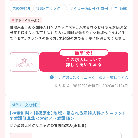
未経験歓迎
復職・ブランク可
マイカー通勤可・相談可
年収500万円
相模原市にある産婦人科クリニックです。入院されるお母さんが快適な
出産を迎えられる工夫はもちろん、職員が働きやすい環境作りを心がけ
ています。ブランクのある方、未経験の方でも丁寧に指導してください
ます。
簡単1分！
この求人について
詳しく聞いてみる
お気に入り
けい産婦人科クリニック 求人一覧はこちら
求人番号 : 9835959
更新日 : 2026年7月24日
常勤（二交替制）
【神奈川県／相模原市】地域に愛される産婦人科クリニックに
て看護師募集＜常勤／正看護師＞
けい産婦人科クリニックの看護師求人(正社員)