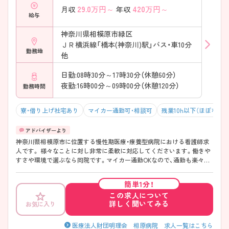
29.0
万円～
420
万円～
月収
年収
給与
神奈川県相模原市緑区
ＪＲ横浜線「橋本(神奈川)駅」バス・車10分
勤務地
他
日勤:08時30分～17時30分（休憩60分）
夜勤:16時00分～09時00分（休憩120分）
勤務時間
寮・借り上げ社宅あり
マイカー通勤可・相談可
残業10h以下（ほぼなし）
神奈川県相模原市に位置する慢性期医療・療養型病院における看護師求
人です。 様々なことに対し非常に柔軟に対応してくださいます。働きや
すさや環境で選ぶなら同院です。マイカー通勤OKなので、通勤も楽々で
す◎ ご興味ありましたら是非、お問い合わせ下さい！
簡単1分！
この求人について
詳しく聞いてみる
お気に入り
医療法人財団明理会 相原病院 求人一覧はこちら