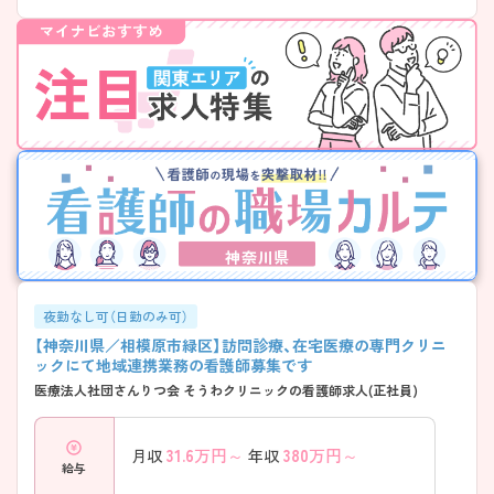
――――――――――――――― ライフスタイルに合わせた働き方が
可能です。 ・土日祝休みでしっかりリフレッシュ ・オンコール「あり・な
し」選択可能 ・人員体制が整っており無理のない勤務 → ワークライフバ
ランスを大切にできます ――――――――――――――― ■ チームで
支える安心の職場環境♪ ――――――――――――――― 協力し合え
る風土が根付いています。 ・スタッフ同士の連携が取りやすい環境 ・医
師も優しく相談しやすい雰囲気 ・看護業務に集中できる体制を整備 →
安心して長く働ける環境です ――――――――――――――― ■ 安定
した法人基盤で長く働ける♪ ――――――――――――――― 安心し
てキャリアを築ける環境です。 ・東京・神奈川・大阪・香川で複数拠点展開
・在宅医療に強みを持つ法人 ・お看取り実績も豊富 → 将来性のある分野
で長期的に働けます！
神奈川県
夜勤なし可（日勤のみ可）
【神奈川県／相模原市緑区】訪問診療、在宅医療の専門クリニ
ックにて地域連携業務の看護師募集です
医療法人社団さんりつ会 そうわクリニックの看護師求人(正社員)
31.6
万円～
380
万円～
月収
年収
給与