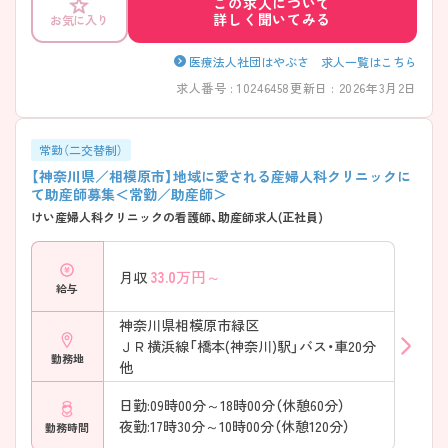
この求人について
方には、面接対策ポイントなど、さらに詳細をお話しいたしますのでお気
詳しく聞いてみる
お気に入り
軽にご相談ください！
医療法人社団はやぶさ 求人一覧はこちら
求人番号 : 10246458
更新日 : 2026年3月2日
常勤（二交替制）
【神奈川県／相模原市】地域に愛される産婦人科クリニックに
て助産師募集＜常勤／助産師＞
けい産婦人科クリニックの看護師、助産師求人(正社員)
33.0
万円～
月収
給与
神奈川県相模原市緑区
ＪＲ横浜線「橋本(神奈川)駅」バス・車20分
勤務地
他
日勤:09時00分～18時00分（休憩60分）
夜勤:17時30分～10時00分（休憩120分）
勤務時間