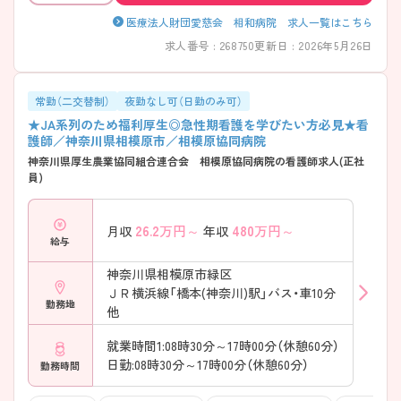
医療法人財団愛慈会 相和病院 求人一覧はこちら
求人番号 : 268750
更新日 : 2026年5月26日
常勤（二交替制）
夜勤なし可（日勤のみ可）
★JA系列のため福利厚生◎急性期看護を学びたい方必見★看
護師／神奈川県相模原市／相模原協同病院
神奈川県厚生農業協同組合連合会 相模原協同病院の看護師求人(正社
員)
26.2
万円～
480
万円～
月収
年収
給与
神奈川県相模原市緑区
ＪＲ横浜線「橋本(神奈川)駅」バス・車10分
勤務地
他
就業時間1:08時30分～17時00分（休憩60分）
日勤:08時30分～17時00分（休憩60分）
勤務時間