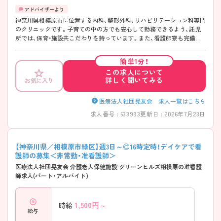
神奈川県相模原市に位置する内科、整形外科、リハビリテーション科専門
のクリニックです。子育ての中の方でも安心して勤務できるよう、託児
所では、保育・施設共こだわりを持っています。また、看護師寮も完備し
ており、スタッフの生活環境を考慮しています。様々な勤務スタイルが
ありますので、ライススタイルに合わせた働き方が出来ます。 ご興味あ
簡単1分！
る方には、面接対策ポイントなど、さらに詳細をお話しいたしますのでお
この求人について
気軽にご相談ください。
詳しく聞いてみる
お気に入り
医療法人社団晃友会 求人一覧はこちら
求人番号 : 533993
更新日 : 2026年7月23日
【神奈川県／相模原市緑区】週3日～◎16時定時！デイケアで看
護師の募集＜非常勤・准看護師＞
医療法人社団晃友会 介護老人保健施設 グリーンヒルズ相模原の准看護
師求人(パート・アルバイト)
1,500
円～
時給
給与