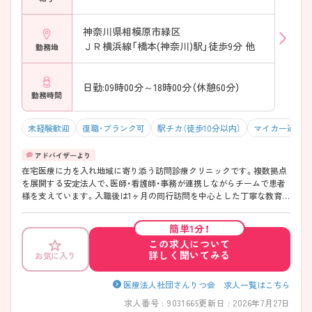
神奈川県相模原市緑区
ＪＲ横浜線「橋本(神奈川)駅」徒歩9分 他
勤務地
日勤:09時00分～18時00分（休憩60分）
勤務時間
未経験歓迎
復職・ブランク可
駅チカ（徒歩10分以内）
マイカー通勤可
在宅医療に力を入れ地域に寄り添う訪問診療クリニックです。複数拠点
を展開する安定法人で、医師・看護師・事務が連携しながらチームで患者
様を支えています。入職後は1ヶ月の同行訪問を中心とした丁寧な教育体
制があり、未経験の方でも安心してスタート可能です。土日祝休みやオ
ンコール有無の選択制など、働き方の柔軟性も魅力。無理なく働きなが
簡単1分！
ら在宅医療のスキルをしっかり身につけたい方におすすめの環境です。
この求人について
――――――――――――――― ■ 未経験でも安心スタート♪手厚い
詳しく聞いてみる
お気に入り
教育体制 ――――――――――――――― はじめての訪問診療でもし
っかり学べる環境です。 ・入社後1ヶ月の同行訪問で丁寧に指導 ・月1回の
勉強会で知識や手技を習得 ・医師からも直接学べる環境 → 基礎から安
医療法人社団さんりつ会 求人一覧はこちら
心してスキルを積み上げられます ――――――――――――――― ■
求人番号 : 9031665
更新日 : 2026年7月27日
自分らしく働ける♪柔軟な勤務スタイル