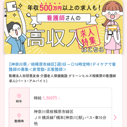
【神奈川県／相模原市緑区】週3日～◎16時定時！デイケアで看
護師の募集＜非常勤・正看護師＞
医療法人社団晃友会 介護老人保健施設 グリーンヒルズ相模原の看護師
求人(パート・アルバイト)
1,500
円～
時給
給与
神奈川県相模原市緑区
ＪＲ横浜線「橋本(神奈川)駅」バス・車10分
勤務地
他