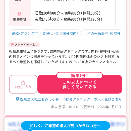
日勤:09時00分～18時00分（休憩60分）
夜勤:18時00分～09時00分（休憩120分）
勤務時間
復職・ブランク可
駅チカ（徒歩10分以内）
マイカー通勤可・相談可
残
相模原市緑区にあります、訪問診療クリニックです。内科・精神科・心療
内科をメインに診療を行っています。 月10日前後休みのシフト制で、な
るべく希望休を考慮していただけますので、ご自身のライフスタイルに
合わせて働きたい方におすすめの求人です◎ お休みもしっかり取れ
て、福利厚生も充実していますので、働きやすい環境となっています。 ご
簡単1分！
興味ありましたら是非、お問い合わせください♪
この求人について
詳しく聞いてみる
お気に入り
医療法人社団おおぞら会 つばさクリニック 求人一覧はこちら
求人番号 : 10114307
更新日 : 2026年6月15日