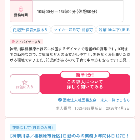
10時00分～16時00分（休憩60分）
勤務時間
託児所・保育支援あり
マイカー通勤可・相談可
残業10h以下（ほぼなし）
神奈川県相模原市緑区に位置するデイケアで看護師の募集です。16時ま
での勤務なので、ご家庭などとの両立がしやすく、無理なくお仕事いただ
ける環境です♪また、託児所があるので子育て中の方も安心です！ご興味
のある方はご面接のポイントお伝えしますのでご気軽にお問い合わせく
ださい。
簡単1分！
この求人について
詳しく聞いてみる
お気に入り
医療法人社団晃友会 求人一覧はこちら
求人番号 : 10254653
更新日 : 2026年4月2日
夜勤なし可（日勤のみ可）
【神奈川県／相模原市緑区】日勤のみの業務♪年間休日127日！