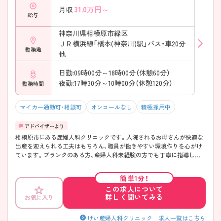
31.0
万円～
月収
給与
神奈川県相模原市緑区
ＪＲ横浜線「橋本(神奈川)駅」バス・車20分
勤務地
他
日勤:09時00分～18時00分（休憩60分）
夜勤:17時30分～10時00分（休憩120分）
勤務時間
マイカー通勤可・相談可
オンコールなし
積極採用中
相模原市にある産婦人科クリニックです。入院されるお母さんが快適な
出産を迎えられる工夫はもちろん、職員が働きやすい環境作りを心がけ
ています。ブランクのある方、産婦人科未経験の方でも丁寧に指導して
くださいます。
簡単1分！
この求人について
詳しく聞いてみる
お気に入り
けい産婦人科クリニック 求人一覧はこちら