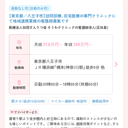
や役割を理解するための導入サポートが用意されています。 ・多くの医
師や他職種と同行しながら段階的に業務を習得できる環境です。 ・在宅
夜勤なし可（日勤のみ可）
医療に必要な知識や判断を日常業務の中で学べる体制です。 ★複数拠点
【東京都／八王子市】訪問診療、在宅医療の専門クリニックに
展開による安定した法人運営です♪ ・神奈川県内で複数の訪問診療クリ
て地域連携業務の看護師募集です
ニックを運営しています ・お看取り実績も豊富で、多職種連携も活発に
医療法人社団さんりつ会 そうわクリニックの看護師求人(正社員)
行われております♪
31.6
万円～
360
万円～
月収
年収
給与
東京都八王子市
ＪＲ横浜線「橋本(神奈川)駅」徒歩9分 他
勤務地
日勤:09時00分～18時00分（休憩60分）
勤務時間
駅チカ（徒歩10分以内）
マイカー通勤可・相談可
積極採用中
最寄り駅より徒歩圏内と好立地にあるので、通勤のストレスが少ないの
も嬉しいポイントです。 ご興味ある方には、面接対策ポイントなど、さら