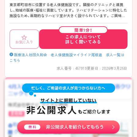
東京都町田市に位置する老人保健施設です。 隣接のクリニックと連携
し、地域の医療・福祉に貢献しています。 リハビリテーションに特化した
施設なため、画期的なリハビリ室が大きく設けられています。 ご興味あ
る方には、面接対策ポイントなど、さらに詳細をお話し致しますのでお気
軽にご相談下さい。
簡単1分！
この求人について
詳しく聞いてみる
お気に入り
医療法人社団久和会 老人保健施設マイライフ尾根道 求人一覧は
こちら
求人番号 : 457919
更新日 : 2026年3月25日