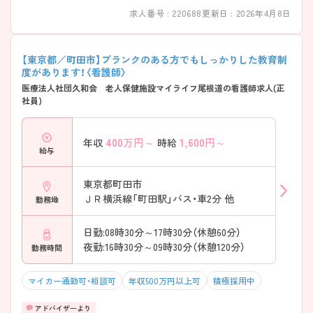
求人番号 : 220688
更新日 : 2026年4月8日
【東京都／町田市】ブランクのある方でもしっかりした教育制
度があります！〈看護師〉
医療法人社団久和会 老人保健施設マイライフ尾根道の看護師求人(正
社員)
400
万円～
1,600
円～
年収
時給
給与
東京都町田市
ＪＲ横浜線「町田駅」バス・車2分 他
勤務地
日勤:08時30分～17時30分（休憩60分）
夜勤:16時30分～09時30分（休憩120分）
勤務時間
マイカー通勤可・相談可
年収500万円以上可
積極採用中