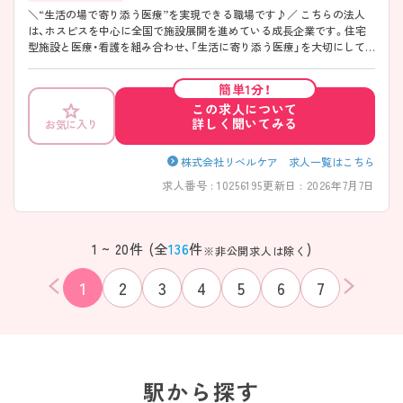
＼“生活の場で寄り添う医療”を実現できる職場です♪／ こちらの法人
は、ホスピスを中心に全国で施設展開を進めている成長企業です。住宅
型施設と医療・看護を組み合わせ、「生活に寄り添う医療」を大切にして
いる点が特徴です。がん終末期や難病の方を対象に、日常生活支援と医
療ケアを同じ空間で提供できる環境が整っています。看護と介護がしっ
簡単1分！
かり連携し、病院とは異なる関わり方ができる点も魅力です。退院後の
この求人について
受け皿として地域医療とも連携しながら、一人ひとりに丁寧に向き合え
詳しく聞いてみる
お気に入り
る環境。今後も拠点拡大が見込まれており、長期的なキャリア形成にも
つながる職場です。 ――――――――――――――― ■ 年間休日125
日！ゆとり重視の働き方 ――――――――――――――― 無理なく続け
株式会社リベルケア 求人一覧はこちら
られる環境が整っています。 ・年間休日125日と業界高水準 ・日勤中心の
求人番号 : 10256195
更新日 : 2026年7月7日
勤務も相談可能 ・残業は月10～15時間程度 → プライベートも大切にしな
がら働けます ――――――――――――――― ■ 小規模だからできる
丁寧な看護 ――――――――――――――― 一人ひとりとしっかり向
き合えます。 ・1施設20～40床のコンパクトな規模 ・日中は複数名の看護
1 ~ 20件 (全
136
件
)
※非公開求人は除く
師配置 ・夜間もチームで対応できる体制 → 安心してケアに集中できる
環境です ――――――――――――――― ■ 終末期ケアで専門性を磨
1
2
3
4
5
6
7
ける ――――――――――――――― やりがいある分野で成長できま
す。 ・がん終末期や神経難病の受け入れあり ・病院とは違う“生活に寄り
添う看護” ・包括的な看護力が身につく → 深い経験とスキルが得られま
す ――――――――――――――― ■ 拡大フェーズでキャリアの幅も
◎ ――――――――――――――― 将来の選択肢も広がります。 ・複数
該当件数
条件を
検索する
エリアで同時募集あり ・管理職や本部職へのステップも可能 ・新規立ち
クリア
件
駅から探す
上げにも関われるチャンス → 自分らしいキャリアを描けます