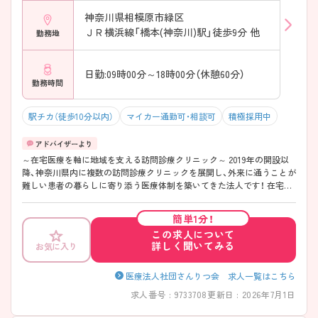
神奈川県相模原市緑区
ＪＲ横浜線「橋本(神奈川)駅」徒歩9分 他
勤務地
日勤:09時00分～18時00分（休憩60分）
勤務時間
駅チカ（徒歩10分以内）
マイカー通勤可・相談可
積極採用中
～在宅医療を軸に地域を支える訪問診療クリニック～ 2019年の開設以
降、神奈川県内に複数の訪問診療クリニックを展開し、外来に通うことが
難しい患者の暮らしに寄り添う医療体制を築いてきた法人です！ 在宅医
療を主軸に、多くの医師・看護師・事務が院内で連携し、訪問診療に必要な
機能を一体化させている点が特徴です。働く環境面では、日勤帯を基本
簡単1分！
とした勤務設計や教育体制の整備、地域医療に腰を据えて関われる点が
この求人について
整理されており、訪問診療に初めて関わる方から在宅分野での経験を深
詳しく聞いてみる
お気に入り
めたいへおススメです！ 《おすすめポイント》 ★勤務負担を抑えつつ在
宅医療に関われる♪ ・オンコールなしで年間休日125日で仕事とプライベ
ートの両立がかないやすい環境です。 ・年末年始や夏季休暇などの長期
医療法人社団さんりつ会 求人一覧はこちら
休暇もございます！ ・『日勤帯中心』の勤務体制で生活リズムを整えやす
求人番号 : 9733708
更新日 : 2026年7月1日
い環境です ・プリセプターもつき、研修もしっかり丁寧に実施されます。
★在宅医療を基礎から積み上げられる教育体制です♪ ・訪問診療の流れ