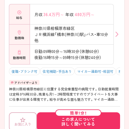
36.4
万円～
480
万円～
月収
年収
給与
神奈川県相模原市緑区
ＪＲ横浜線「橋本(神奈川)駅」バス・車10分
勤務地
他
日勤:09時00分～16時30分（休憩60分）
夜勤:16時15分～09時15分（休憩240分）
勤務時間
復職・ブランク可
住宅補助・手当あり
マイカー通勤可・相談可
残業1
神奈川県相模原市緑区に位置する完全療養型の病院です。日勤就業時間
は定時が16時30分、残業も月1～2時間程度ですのでプライベートを大事
に仕事が出来る環境です。給与が高めな面も魅力です。マイカー通勤可
能で、「橋本駅」より職員用送迎バスもありますので通勤に便利です。 ご
興味ある方には、面接対策ポイントなど、さらに詳細をお話しいたします
簡単1分！
のでお気軽にご相談ください。
この求人について
詳しく聞いてみる
お気に入り