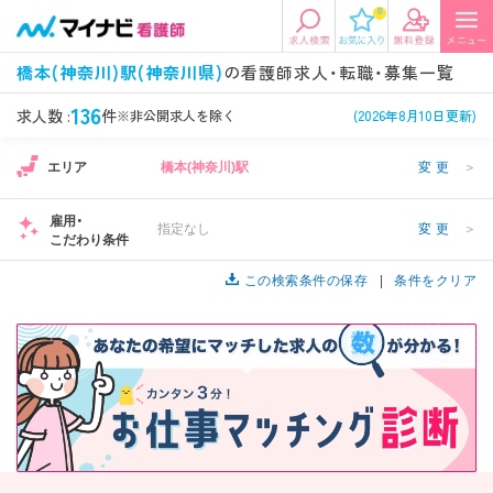
0
エリアから探す
希望の求人条件を選択
橋本(神奈川)駅(神奈川県)
の看護師求人・転職・募集一覧
エリアから探す
駅・路線から探す
条件項目の選択に戻る
136
求人数 :
件
※非公開求人を除く
(2026年8月10日更新)
エリア
橋本(神奈川)駅
変更
＞
北陸・信越
関東
資格
勤務形態
看護師、准看護師など
常勤、夜勤なし可など
雇用・
指定なし
変更
＞
こだわり条件
東海
関西
施設形態
担当業務
病院、クリニック・診療所など
この検索条件の保存
病棟、外来など
条件をクリア
診察科目
こだわり条件
北海道・東北
中国・四国
美容外科、
未経験歓迎、
循環器内科など
土日祝休みなど
九州・沖縄
年収
雇用形態
年収500万円以上など
正社員、契約社員など