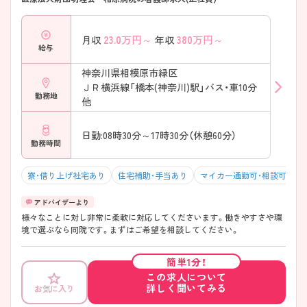
23.0
万円～
380
万円～
月収
年収
給与
神奈川県相模原市緑区
ＪＲ横浜線「橋本(神奈川)駅」バス・車10分
勤務地
他
日勤:08時30分～17時30分（休憩60分）
勤務時間
寮・借り上げ社宅あり
住宅補助・手当あり
マイカー通勤可・相談可
残
様々なことに対し非常に柔軟に対応してくださいます。働きやすさや環
境で選ぶなら同院です。まずはご希望を相談してください。
簡単1分！
この求人について
詳しく聞いてみる
お気に入り