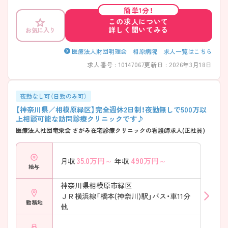
簡単1分！
この求人について
詳しく聞いてみる
お気に入り
医療法人財団明理会 相原病院 求人一覧はこちら
求人番号 : 10147067
更新日 : 2026年3月18日
夜勤なし可（日勤のみ可）
【神奈川県／相模原緑区】完全週休2日制！夜勤無しで500万以
上相談可能な訪問診療クリニックです♪
医療法人社団竜栄会 さがみ在宅診療クリニックの看護師求人(正社員)
35.0
万円～
490
万円～
月収
年収
給与
神奈川県相模原市緑区
ＪＲ横浜線「橋本(神奈川)駅」バス・車11分
勤務地
他