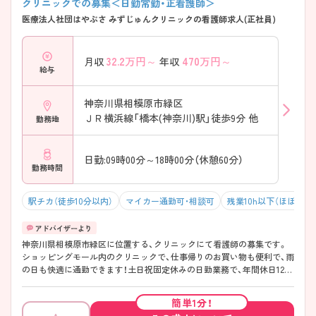
クリニックでの募集＜日勤常勤・正看護師＞
医療法人社団はやぶさ みずじゅんクリニックの看護師求人(正社員)
32.2
万円～
470
万円～
月収
年収
給与
神奈川県相模原市緑区
ＪＲ横浜線「橋本(神奈川)駅」徒歩9分 他
勤務地
日勤:09時00分～18時00分（休憩60分）
勤務時間
駅チカ（徒歩10分以内）
マイカー通勤可・相談可
残業10h以下（ほぼなし
神奈川県相模原市緑区に位置する、クリニックにて看護師の募集です。
ショッピングモール内のクリニックで、仕事帰りのお買い物も便利で、雨
の日も快適に通勤できます！土日祝固定休みの日勤業務で、年間休日127
日あるので、仕事とプライベートを両立しやすい職場です◎産前産後休
暇、育児・介護休業など、各種休暇制度の取得実績が豊富でライフイベン
簡単1分！
トに合わせて、安心して長く働ける環境が整っています♪ ご興味のある