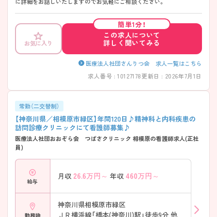
に詳細をお話しいたしますのでお気軽にご相談ください。
簡単1分！
この求人について
詳しく聞いてみる
お気に入り
医療法人社団さんりつ会 求人一覧はこちら
求人番号 : 10127178
更新日 : 2026年7月1日
常勤（二交替制）
【神奈川県／相模原市緑区】年間120日♪精神科と内科疾患の
訪問診療クリニックにて看護師募集♪
医療法人社団おおぞら会 つばさクリニック 相模原の看護師求人(正社
員)
26.6
万円～
460
万円～
月収
年収
給与
神奈川県相模原市緑区
ＪＲ横浜線「橋本(神奈川)駅」徒歩9分 他
勤務地