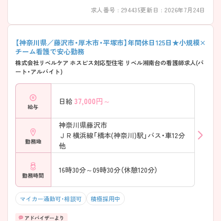
求人番号 : 294435
更新日 : 2026年7月24日
【神奈川県／藤沢市・厚木市・平塚市】年間休日125日★小規模×
チーム看護で安心勤務
株式会社リベルケア ホスピス対応型住宅 リベル湘南台の看護師求人(パ
ート・アルバイト)
37,000
円～
日給
給与
神奈川県藤沢市
ＪＲ横浜線「橋本(神奈川)駅」バス・車12分
勤務地
他
16時30分～09時30分（休憩120分）
勤務時間
マイカー通勤可・相談可
積極採用中