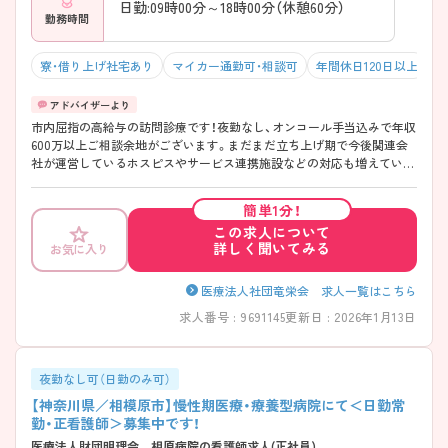
日勤:09時00分～18時00分（休憩60分）
勤務時間
寮・借り上げ社宅あり
マイカー通勤可・相談可
年間休日120日以上
年
市内屈指の高給与の訪問診療です！夜勤なし、オンコール手当込みで年収
600万以上ご相談余地がございます。まだまだ立ち上げ期で今後関連会
社が運営しているホスピスやサービス連携施設などの対応も増えていく
予定です。 施設への訪問診療が8割となります。今後は訪問診療の看護
師4名、地域連携室の看護師1名、医療事務2名の体制を予定しておりま
簡単1分！
す。裁量権をもって勤務したいリーダー希望者、訪問診療に興味がある
この求人について
方大歓迎です。ぜひ気軽にお問合せください。
詳しく聞いてみる
お気に入り
医療法人社団竜栄会 求人一覧はこちら
求人番号 : 9691145
更新日 : 2026年1月13日
夜勤なし可（日勤のみ可）
【神奈川県／相模原市】慢性期医療・療養型病院にて＜日勤常
勤・正看護師＞募集中です！
医療法人財団明理会 相原病院の看護師求人(正社員)