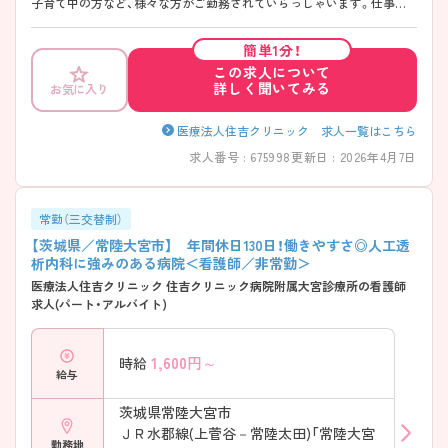
子育て中の方など、様々な方がご勤務されていらっしゃいます。仕事面
ではもちろん、プライベート面でも大変頼りになるスタッフの方がたく
さんいらっしゃるので、今後スキル向上を目指したい方、子育てしながら
簡単1分！
もしっかりとご勤務したい方におすすめです。福利厚生として社員旅行
この求人について
に行くことができるのも魅力の一つです。
詳しく聞いてみる
お気に入り
医療法人住吉クリニック 求人一覧はこちら
求人番号 : 675998
更新日 : 2026年4月7日
常勤（三交替制）
【茨城県／常陸大宮市】 年間休日130日！働きやすさ◎人工透
析内科に強みのある病院＜看護師／非常勤＞
医療法人住吉クリニック 住吉クリニック病院附属大宮診療所の看護師
求人(パート・アルバイト)
1,600
円～
時給
給与
茨城県常陸大宮市
ＪＲ水郡線(上菅谷－常陸太田)「常陸大宮
勤務地