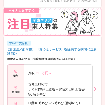
求人番号 : 10134795
更新日 : 2026年5月26日
常勤（三交替制）
【茨城県／那珂市】 「真心とサービス」を提供する病院＜正看
護師＞
医療法人貞心会 西山堂慶和病院の看護師求人(正社員)
21.9
万円～
月収
給与
茨城県那珂市
ＪＲ水郡線(上菅谷－常陸太田)「上菅谷
勤務地
駅」徒歩10分
日勤:08時15分～17時15分（休憩60分）