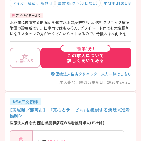
マイカー通勤可・相談可
残業10h以下（ほぼなし）
年間休日120日以上
水戸市に位置する開院から40年以上の歴史をもつ、透析クリニック病院
附属の診療所です。 仕事面ではもちろん、プライベート面でも大変頼り
になるスタッフの方がたくさんいらっしゃるので、 今後スキル向上を目
指したい方、子育てしながらもしっかりとご勤務したい方におすすめで
す。 福利厚生として社員旅行に行くことができるのも魅力の一つです。
簡単1分！
この求人について
詳しく聞いてみる
お気に入り
医療法人住吉クリニック 求人一覧はこちら
求人番号 : 686397
更新日 : 2026年7月2日
常勤（三交替制）
【茨城県／那珂市】 「真心とサービス」を提供する病院＜准看
護師＞
医療法人貞心会 西山堂慶和病院の准看護師求人(正社員)