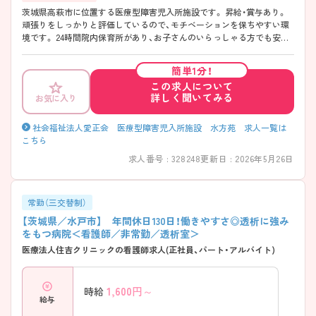
茨城県高萩市に位置する医療型障害児入所施設です。 昇給・賞与あり。
頑張りをしっかりと評価しているので、モチベーションを保ちやすい環
境です。 24時間院内保育所があり、お子さんのいらっしゃる方でも安心
して働けます。 ご興味をお持ちの方はお気軽にお問い合わせください。
簡単1分！
この求人について
詳しく聞いてみる
お気に入り
社会福祉法人愛正会 医療型障害児入所施設 水方苑 求人一覧は
こちら
求人番号 : 328248
更新日 : 2026年5月26日
常勤（三交替制）
【茨城県／水戸市】 年間休日130日！働きやすさ◎透析に強み
をもつ病院＜看護師／非常勤／透析室＞
医療法人住吉クリニックの看護師求人(正社員、パート・アルバイト)
1,600
円～
時給
給与