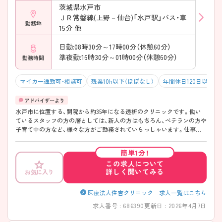
茨城県水戸市
ＪＲ常磐線(上野－仙台)「水戸駅」バス・車
勤務地
15分 他
日勤:08時30分～17時00分（休憩60分）
準夜勤:16時30分～01時00分（休憩60分）
勤務時間
マイカー通勤可・相談可
残業10h以下（ほぼなし）
年間休日120日以上
水戸市に位置する、開院から約35年になる透析のクリニックです。働い
ているスタッフの方の層としては、新人の方はもちろん、ベテランの方や
子育て中の方など、様々な方がご勤務されていらっしゃいます。仕事面
ではもちろん、プライベート面でも大変頼りになるスタッフの方がたく
さんいらっしゃるので、今後スキル向上を目指したい方、子育てしながら
簡単1分！
もしっかりとご勤務したい方におすすめです。福利厚生として社員旅行
この求人について
に行くことができるのも魅力の一つです。
詳しく聞いてみる
お気に入り
医療法人住吉クリニック 求人一覧はこちら
求人番号 : 686390
更新日 : 2026年4月7日