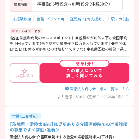
準夜勤:16時15分～01時15分（休憩60分）
勤務時間
未経験歓迎
復職・ブランク可
託児所・保育支援あり
駅チカ（徒歩10分
《西山堂慶和病院のオススメポイント》 ◆離職率が10％以下と全国平均
を下回っています！働きやすい環境作りに力を入れています！ ◆年間休
日123日！お休みが多めなのは嬉しいですよね！ ◆夜勤回数の相談に乗っ
ていただけます。回数は3～9回位。バランスをみてシフト作りをしてく
れます。 ◆スタッフを大切にしてくれるので、こちらの希望を聞いてく
簡単1分！
れます！働く際の希望は一人ひとり違うと思います。看護部長さんがし
この求人について
っかり相談にのってくれるのも離職率の低さを物語っていますね！ ◆お
詳しく聞いてみる
お気に入り
近くにお住まいの看護師さんで、働きたいけど自分の希望が難しい・・・と
お悩みの方にご紹介したい病院です！ぜひ一度ご検討ください
医療法人貞心会 求人一覧はこちら
求人番号 : 588213
更新日 : 2026年5月26日
常勤（三交替制）
【茨城県／常陸太田市】託児所あり◎介護医療院での准看護師
の募集です＜常勤・准看＞
医療法人貞心会 介護医療院はすみ敬愛の准看護師求人(正社員)