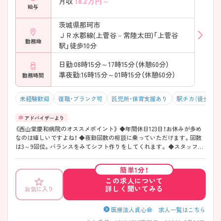
18.2
万円～
月収
給与
茨城県那珂市
ＪＲ水郡線(上菅谷－常陸太田)「上菅谷
勤務地
駅」徒歩10分
日勤:08時15分～17時15分（休憩60分）
準夜勤:16時15分～01時15分（休憩60分）
勤務時間
未経験歓迎
復職・ブランク可
託児所・保育支援あり
駅チカ（徒歩10分
《西山堂慶和病院のオススメポイント》 ◆年間休日123日！お休みが多め
なのは嬉しいですよね！ ◆夜勤回数の相談に乗っていただけます。回数
は3～9回位。バランスをみてシフト作りをしてくれます。 ◆スタッフを
大切にしてくれるので、こちらの希望を聞いてくれます！働く際の希望は
一人ひとり違うと思います。看護部長さんがしっかり相談にのってくれ
簡単1分！
るのも離職率の低さを物語っていますね！ ◆お近くにお住まいの看護師
この求人について
さんで、働きたいけど自分の希望が難しい・・・とお悩みの方にご紹介した
詳しく聞いてみる
お気に入り
い病院です！ぜひ一度ご検討ください
医療法人貞心会 求人一覧はこちら