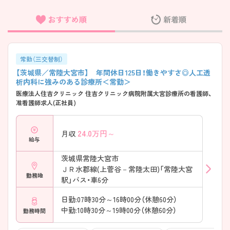
おすすめ順
新着順
フリーワード検索
常勤（三交替制）
【茨城県／常陸大宮市】 年間休日125日！働きやすさ◎人工透
析内科に強みのある診療所＜常勤＞
医療法人住吉クリニック 住吉クリニック病院附属大宮診療所の看護師、
准看護師求人(正社員)
24.0
万円～
月収
給与
茨城県常陸大宮市
ＪＲ水郡線(上菅谷－常陸太田)「常陸大宮
勤務地
駅」バス・車6分
日勤:07時30分～16時00分（休憩60分）
中勤:10時30分～19時00分（休憩60分）
勤務時間