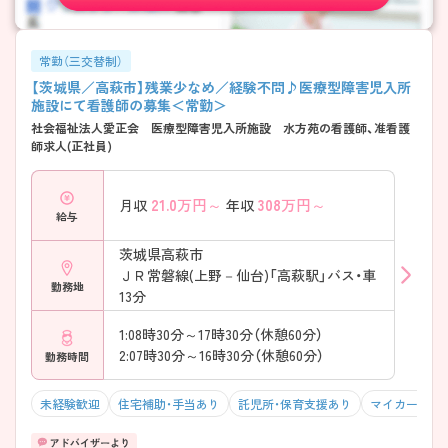
常勤（三交替制）
【茨城県／高萩市】残業少なめ／経験不問♪医療型障害児入所
施設にて看護師の募集＜常勤＞
社会福祉法人愛正会 医療型障害児入所施設 水方苑の看護師、准看護
師求人(正社員)
21.0
万円～
308
万円～
月収
年収
給与
茨城県高萩市
ＪＲ常磐線(上野－仙台)「高萩駅」バス・車
勤務地
13分
1:08時30分～17時30分（休憩60分）
2:07時30分～16時30分（休憩60分）
勤務時間
未経験歓迎
住宅補助・手当あり
託児所・保育支援あり
マイカー通勤