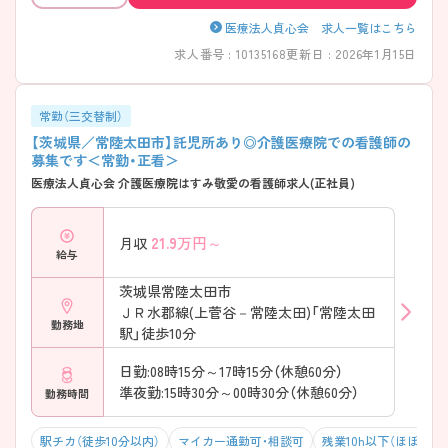
医療法人貞心会 求人一覧はこちら
求人番号 : 10135168
更新日 : 2026年1月15日
常勤（三交替制）
【茨城県／常陸太田市】託児所あり◎介護医療院での看護師の
募集です＜常勤・正看＞
医療法人貞心会 介護医療院はすみ敬愛の看護師求人(正社員)
21.9
万円～
月収
給与
茨城県常陸太田市
ＪＲ水郡線(上菅谷－常陸太田)「常陸太田
勤務地
駅」徒歩10分
日勤:08時15分～17時15分（休憩60分）
準夜勤:15時30分～00時30分（休憩60分）
勤務時間
駅チカ（徒歩10分以内）
マイカー通勤可・相談可
残業10h以下（ほぼなし