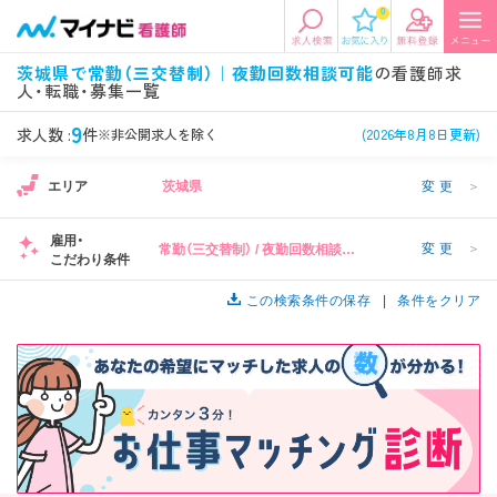
0
エリアから探す
希望の求人条件を選択
茨城県で常勤（三交替制）｜夜勤回数相談可能
の看護師求
人・転職・募集一覧
エリアから探す
駅・路線から探す
条件項目の選択に戻る
9
求人数 :
件
※非公開求人を除く
(2026年8月8日更新)
北陸・信越
関東
資格
勤務形態
1
エリア
茨城県
変更
＞
看護師、准看護師など
常勤、夜勤なし可など
雇用・
変更
＞
常勤（三交替制） / 夜勤回数相談可
東海
関西
こだわり条件
施設形態
担当業務
能
病院、クリニック・診療所など
病棟、外来など
この検索条件の保存
条件をクリア
診察科目
こだわり条件
北海道・東北
中国・四国
美容外科、
未経験歓迎、
循環器内科など
土日祝休みなど
九州・沖縄
年収
雇用形態
年収500万円以上など
正社員、契約社員など