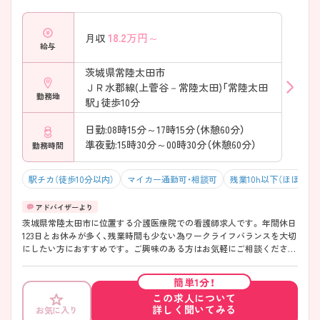
18.2
万円～
月収
給与
茨城県常陸太田市
ＪＲ水郡線(上菅谷－常陸太田)「常陸太田
勤務地
駅」徒歩10分
日勤:08時15分～17時15分（休憩60分）
準夜勤:15時30分～00時30分（休憩60分）
勤務時間
駅チカ（徒歩10分以内）
マイカー通勤可・相談可
残業10h以下（ほぼなし
茨城県常陸太田市に位置する介護医療院での看護師求人です。 年間休日
123日とお休みが多く、残業時間も少ない為ワークライフバランスを大切
にしたい方におすすめです。 ご興味のある方はお気軽にご相談くださ
い。
簡単1分！
この求人について
詳しく聞いてみる
お気に入り