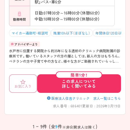
駅」バス・車6分
日勤:07時30分～16時00分（休憩60分）
中勤:10時30分～19時00分（休憩60分）
勤務時間
マイカー通勤可・相談可
残業10h以下（ほぼなし）
年間休日120日以上
水戸市に位置する開院から約35年になる透析のクリニック病院附属の診
療所です。働いているスタッフの方の層としては、新人の方はもちろん、
ベテランの方や子育て中の方など、様々な方がご勤務されていらっしゃ
います。仕事面ではもちろん、プライベート面でも大変頼りになるスタ
ッフの方がたくさんいらっしゃるので、今後スキル向上を目指したい方、
簡単1分！
子育てしながらもしっかりとご勤務したい方におすすめです。福利厚生
この求人について
として社員旅行に行くことができるのも魅力の一つです。
詳しく聞いてみる
お気に入り
医療法人住吉クリニック 求人一覧はこちら
求人番号 : 686401
更新日 : 2026年3月19日
1 ~ 9件 (全
9
件
)
※非公開求人は除く