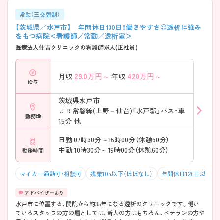
常勤（三交替制）
【茨城県／水戸市】 年間休日130日！働きやすさ◎透析に強み
をもつ病院＜看護師／常勤／透析室＞
医療法人住吉クリニックの看護師求人(正社員)
29.0
万円～
420
万円～
月収
年収
給与
茨城県水戸市
ＪＲ常磐線(上野－仙台)「水戸駅」バス・車
勤務地
15分 他
日勤:07時30分～16時00分（休憩60分）
中勤:10時30分～19時00分（休憩60分）
勤務時間
マイカー通勤可・相談可
残業10h以下（ほぼなし）
年間休日120日以上
水戸市に位置する、開院から約35年になる透析のクリニックです。働い
ているスタッフの方の層としては、新人の方はもちろん、ベテランの方や