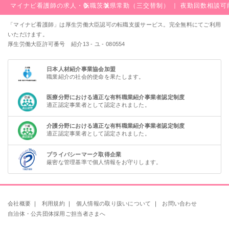
マイナビ看護師の求人・転職
茨城県
常勤（三交替制） ｜ 夜勤回数相談
「マイナビ看護師」は厚生労働大臣認可の転職支援サービス。完全無料にてご利用
いただけます。
厚生労働大臣許可番号 紹介13 - ユ - 080554
日本人材紹介事業協会加盟
職業紹介の社会的使命を果たします。
医療分野における適正な有料職業紹介事業者認定制度
適正認定事業者として認定されました。
介護分野における適正な有料職業紹介事業者認定制度
適正認定事業者として認定されました。
プライバシーマーク取得企業
厳密な管理基準で個人情報をお守りします。
会社概要
｜
利用規約
｜
個人情報の取り扱いについて
｜
お問い合わせ
自治体・公共団体採用ご担当者さまへ