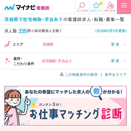
0
エリアから探す
希望の求人条件を選択
茨城県で住宅補助・手当あり
の看護師求人・転職・募集一覧
エリアから探す
駅・路線から探す
条件項目の選択に戻る
335
求人数 :
件
※非公開求人を除く
(2026年8月9日更新)
エリア
茨城県
変更
＞
北陸・信越
関東
資格
勤務形態
看護師、准看護師など
常勤、夜勤なし可など
雇用・
変更
＞
住宅補助・手当あり
こだわり条件
東海
関西
施設形態
担当業務
病院、クリニック・診療所など
この検索条件の保存
病棟、外来など
条件をクリア
診察科目
こだわり条件
北海道・東北
中国・四国
美容外科、
未経験歓迎、
循環器内科など
土日祝休みなど
九州・沖縄
年収
雇用形態
年収500万円以上など
正社員、契約社員など