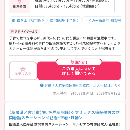
日勤:08時30分～17時30分（休憩60分）
勤務時間
寮・借り上げ社宅あり
住宅補助・手当あり
マイカー通勤可・相談可
積
子育て世代を中心に、20代～50代・60代と幅広い年齢層が活躍中です。
脳外科・心臓外科の専門の医療施設ですが、外科未経験の方へもしっかり
とフォロー体制がありますので、安心して学んでいくことが出来ます。
ご応募お待ちしております。
簡単1分！
この求人について
詳しく聞いてみる
お気に入り
医療法人石岡脳神経外科病院 求人一覧はこちら
求人番号 : 249036
更新日 : 2026年6月12日
【茨城県／古河市】寮、託児所完備！ケアミックス病院併設の訪
問看護ステーション＜訪看・正看・日勤＞
医療法人仁寿会 訪問看護ステーション サルビアの看護師求人(正社員)