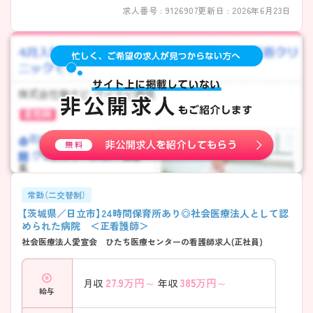
求人番号 : 9126907
更新日 : 2026年6月23日
常勤（二交替制）
【茨城県／日立市】24時間保育所あり◎社会医療法人として認
められた病院 ＜正看護師＞
社会医療法人愛宣会 ひたち医療センターの看護師求人(正社員)
27.9
万円～
385
万円～
月収
年収
給与