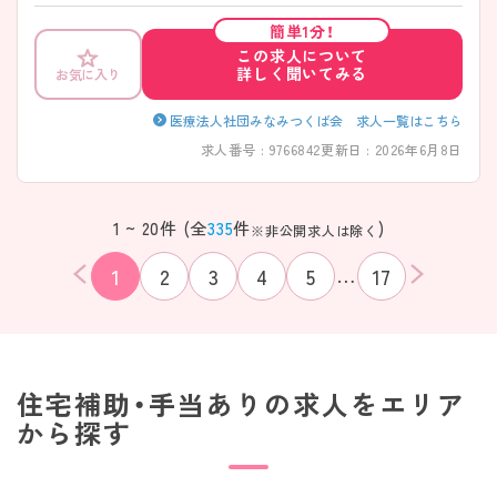
簡単1分！
この求人について
詳しく聞いてみる
お気に入り
医療法人社団みなみつくば会 求人一覧はこちら
求人番号 : 9766842
更新日 : 2026年6月8日
1 ~ 20件 (全
335
件
)
※非公開求人は除く
…
1
2
3
4
5
17
住宅補助・手当ありの求人をエリア
から探す
該当件数
条件を
検索する
クリア
件