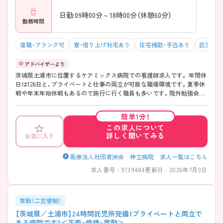
日勤:09時00分～18時00分（休憩60分）
勤務時間
復職・ブランク可
寮・借り上げ社宅あり
住宅補助・手当あり
託児所・
茨城県土浦市に位置するケアミックス病院での看護師求人です。 年間休
日は126日と、プライベートと仕事の両立が可能な職場環境です。夏季休
暇や年末年始休暇もあるので旅行に行く職員も多いです。院外勉強会や
院内教育に力を入れており、プリセプター制度もしっかり整っておりま
すので、ブランクのある方も安心して働くことができます。また、0歳か
簡単1分！
ら預けることのできる24時間託児所をご利用できますので小さなお子さ
この求人について
まを育てながら働いている方も多くいます。ご興味ある方には、面接対
詳しく聞いてみる
お気に入り
策ポイントなど、さらに詳細をお話しいたしますのでお気軽にご相談く
ださい。
医療法人社団青洲会 神立病院 求人一覧はこちら
求人番号 : 9739484
更新日 : 2026年7月3日
常勤（二交替制）
【茨城県／土浦市】24時間託児所完備！プライベートと両立で
きる病院です！＜正看・病棟・常勤＞