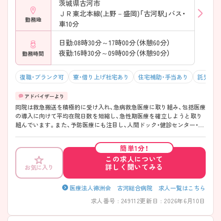
茨城県古河市
ＪＲ東北本線(上野－盛岡)「古河駅」バス・
勤務地
車10分
日勤:08時30分～17時00分（休憩60分）
夜勤:16時30分～09時00分（休憩90分）
勤務時間
復職・ブランク可
寮・借り上げ社宅あり
住宅補助・手当あり
託児所・
同院は救急搬送を積極的に受け入れ、急病救急医療に取り組み、包括医療
の導入に向けて平均在院日数を短縮し、急性期医療を確立しようと取り
組んでいます。また、予防医療にも注目し、人間ドック・健診センター・出
張健診にも力を注いでいます。平成26年度に回復期リハビリ病棟を開設
し、合計234床となりました。 ご興味ある方には、面接対策ポイントな
簡単1分！
ど、さらに詳細をお話しいたしますのでお気軽にご相談ください。
この求人について
詳しく聞いてみる
お気に入り
医療法人徳洲会 古河総合病院 求人一覧はこちら
求人番号 : 249112
更新日 : 2026年6月10日