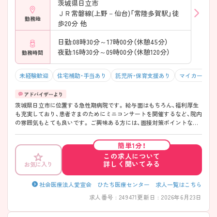
茨城県日立市
ＪＲ常磐線(上野－仙台)「常陸多賀駅」徒
勤務地
歩20分 他
日勤:08時30分～17時00分（休憩45分）
夜勤:16時30分～09時00分（休憩120分）
勤務時間
未経験歓迎
住宅補助・手当あり
託児所・保育支援あり
マイカー通勤
茨城県日立市に位置する急性期病院です。 給与面はもちろん、福利厚生
も充実しており、患者さまのためにミニコンサートを開催するなど、院内
の雰囲気もとても良いです。 ご興味ある方には、面接対策ポイントなど、
さらに詳細をお話しいたしますのでお気軽にご相談ください。
簡単1分！
この求人について
詳しく聞いてみる
お気に入り
社会医療法人愛宣会 ひたち医療センター 求人一覧はこちら
求人番号 : 249471
更新日 : 2026年6月23日