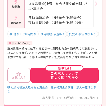
ＪＲ常磐線(上野－仙台)「龍ケ崎市駅」バ
勤務地
ス・車15分
日勤:08時30分～17時30分（休憩60分）
夜勤:16時30分～09時30分（休憩120分）
勤務時間
寮・借り上げ社宅あり
住宅補助・手当あり
託児所・保育支援あり
マイ
茨城県龍ケ崎市に位置する2001年に開設した急性期病院での募集です。
枠にとらわれず、スタッフの皆さんで協力して病院を作り上げていく働
き方ができ、楽しく働ける環境です。 託児所もあり子育て理解がある病
院のため、子育てしながら働きたい看護師さんもおすすめです。 ご興味
のある方には詳細をお話しますので、お気軽にお問い合わせください。
簡単1分！
この求人について
詳しく聞いてみる
お気に入り
社会福祉法人恩賜財団済生会 龍ヶ崎済生会病院 求人一覧はこち
ら
求人番号 : 9741253
更新日 : 2026年7月29日