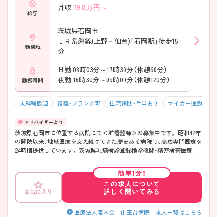
19.0
万円～
月収
給与
茨城県石岡市
ＪＲ常磐線(上野－仙台)「石岡駅」徒歩15
勤務地
分
日勤:08時03分～17時30分（休憩60分）
夜勤:16時30分～09時00分（休憩120分）
勤務時間
未経験歓迎
復職・ブランク可
住宅補助・手当あり
マイカー通勤可・
茨城県石岡市に位置する病院にて＜准看護師＞の募集中です。 昭和42年
の開院以来、地域医療を支え続けてきた歴史ある病院で、高度専門医療を
24時間提供しています。 茨城県乳癌検診登録検診機関・精密検査医療機
関としても登録されており、専門性の高い医療に携われます◎ ご興味が
ございましたらお気軽にお問い合わせくださいませ!
簡単1分！
この求人について
詳しく聞いてみる
お気に入り
医療法人幕内会 山王台病院 求人一覧はこちら