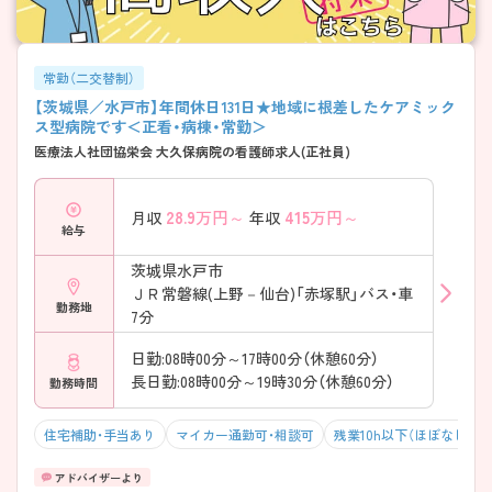
常勤（二交替制）
【茨城県／水戸市】年間休日131日★地域に根差したケアミック
ス型病院です＜正看・病棟・常勤＞
医療法人社団協栄会 大久保病院の看護師求人(正社員)
28.9
万円～
415
万円～
月収
年収
給与
茨城県水戸市
ＪＲ常磐線(上野－仙台)「赤塚駅」バス・車
勤務地
7分
日勤:08時00分～17時00分（休憩60分）
長日勤:08時00分～19時30分（休憩60分）
勤務時間
住宅補助・手当あり
マイカー通勤可・相談可
残業10h以下（ほぼなし）