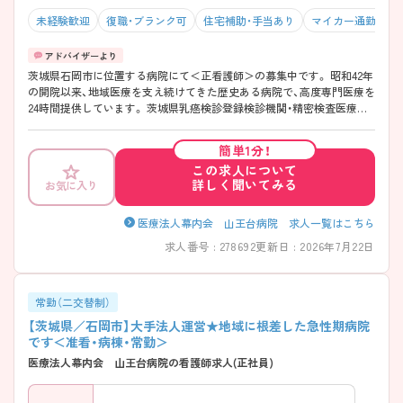
未経験歓迎
復職・ブランク可
住宅補助・手当あり
マイカー通勤可・
茨城県石岡市に位置する病院にて＜正看護師＞の募集中です。 昭和42年
の開院以来、地域医療を支え続けてきた歴史ある病院で、高度専門医療を
24時間提供しています。 茨城県乳癌検診登録検診機関・精密検査医療機
関としても登録されており、専門性の高い医療に携われます◎ ご興味が
ございましたらお気軽にお問い合わせくださいませ!
簡単1分！
この求人について
詳しく聞いてみる
お気に入り
医療法人幕内会 山王台病院 求人一覧はこちら
求人番号 : 278692
更新日 : 2026年7月22日
常勤（二交替制）
【茨城県／石岡市】大手法人運営★地域に根差した急性期病院
です＜准看・病棟・常勤＞
医療法人幕内会 山王台病院の看護師求人(正社員)