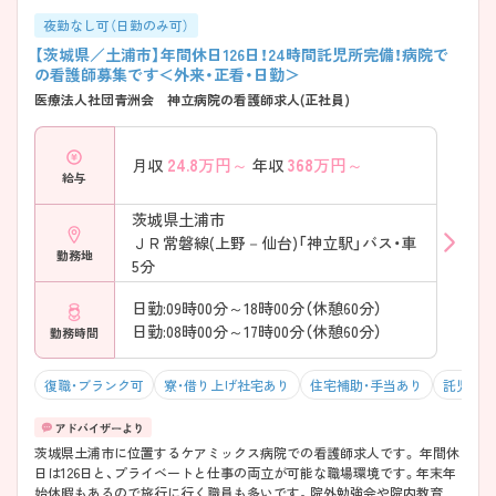
夜勤なし可（日勤のみ可）
【茨城県／土浦市】年間休日126日！24時間託児所完備！病院で
の看護師募集です＜外来・正看・日勤＞
医療法人社団青洲会 神立病院の看護師求人(正社員)
24.8
万円～
368
万円～
月収
年収
給与
茨城県土浦市
ＪＲ常磐線(上野－仙台)「神立駅」バス・車
勤務地
5分
日勤:09時00分～18時00分（休憩60分）
日勤:08時00分～17時00分（休憩60分）
勤務時間
復職・ブランク可
寮・借り上げ社宅あり
住宅補助・手当あり
託児所・
茨城県土浦市に位置するケアミックス病院での看護師求人です。 年間休
日は126日と、プライベートと仕事の両立が可能な職場環境です。年末年
始休暇もあるので旅行に行く職員も多いです。院外勉強会や院内教育に