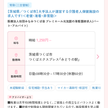
常勤（二交替制）
【茨城県／つくば市】大手法人が運営する介護老人保健施設の
求人です！＜老健・准看・非常勤＞
医療法人社団みなみつくば会 プレミエール元気館の准看護師求人(パー
ト・アルバイト)
1,250
円～
時給
給与
茨城県つくば市
つくばエクスプレス「みどりの駅」
勤務地
日勤:08時30分～17時30分（休憩60分）
勤務時間
未経験歓迎
住宅補助・手当あり
マイカー通勤可・相談可
残業10h以
■残業は月平均5時間程度と少なく、ご家庭との両立などバランスよく働
けます。 ■研修や勉強会も随時開催されているので、施設看護を学ぶ環