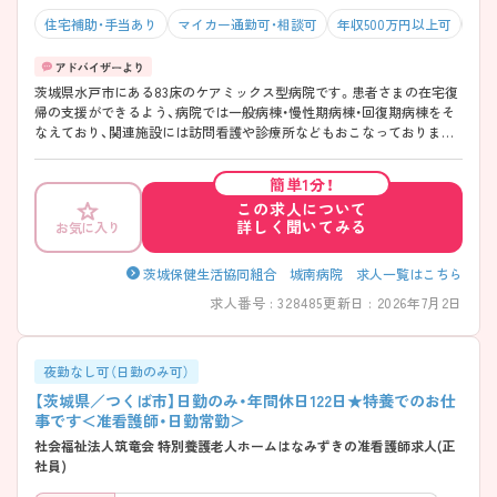
住宅補助・手当あり
マイカー通勤可・相談可
年収500万円以上可
積
茨城県水戸市にある83床のケアミックス型病院です。患者さまの在宅復
帰の支援ができるよう、病院では一般病棟・慢性期病棟・回復期病棟をそ
なえており、関連施設には訪問看護や診療所などもおこなっておりま
す。JR水戸駅から車で15分程度ですので近隣の方もアクセスしやすいの
で非常におすすめです。 ご興味のある方には、面接対策ポイントなど、さ
簡単1分！
らに詳細をお話いたしますのでお気軽にご相談下さい。
この求人について
詳しく聞いてみる
お気に入り
茨城保健生活協同組合 城南病院 求人一覧はこちら
求人番号 : 328485
更新日 : 2026年7月2日
夜勤なし可（日勤のみ可）
【茨城県／つくば市】日勤のみ・年間休日122日★特養でのお仕
事です＜准看護師・日勤常勤＞
社会福祉法人筑竜会 特別養護老人ホームはなみずきの准看護師求人(正
社員)