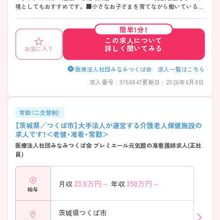
境としてもおすすめです。 ■小さなお子さまを育てながら働いている方
も多く、産前産後休暇や育児休暇の取得実績も多くあります。
簡単1分！
この求人について
詳しく聞いてみる
お気に入り
医療法人社団みなみつくば会 求人一覧はこちら
求人番号 : 9766847
更新日 : 2026年6月8日
常勤（二交替制）
【茨城県／つくば市】大手法人が運営する介護老人保健施設の
求人です！＜老健・准看・常勤＞
医療法人社団みなみつくば会 プレミエール元気館の准看護師求人(正社
員)
23.0
万円～
350
万円～
月収
年収
給与
茨城県つくば市