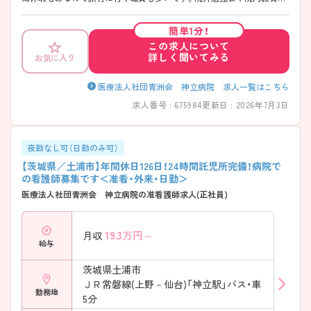
力を入れており、プリセプター制度もしっかり整っておりますので、ブラ
ンクのある方も安心して働くことができます。また、0歳から預けること
簡単1分！
のできる24時間託児所をご利用できますので小さなお子さまを育てなが
この求人について
ら働いている方も多くいます。ご興味ある方には、面接対策ポイントな
詳しく聞いてみる
お気に入り
ど、さらに詳細をお話しいたしますのでお気軽にご相談ください。
医療法人社団青洲会 神立病院 求人一覧はこちら
求人番号 : 675984
更新日 : 2026年7月3日
夜勤なし可（日勤のみ可）
【茨城県／土浦市】年間休日126日！24時間託児所完備！病院で
の看護師募集です＜准看・外来・日勤＞
医療法人社団青洲会 神立病院の准看護師求人(正社員)
19.3
万円～
月収
給与
茨城県土浦市
ＪＲ常磐線(上野－仙台)「神立駅」バス・車
勤務地
5分