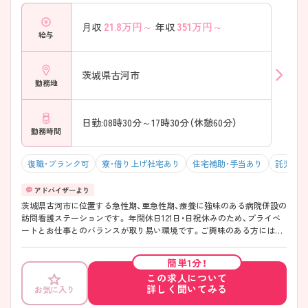
21.8
万円～
351
万円～
月収
年収
給与
茨城県古河市
勤務地
日勤:08時30分～17時30分（休憩60分）
勤務時間
復職・ブランク可
寮・借り上げ社宅あり
住宅補助・手当あり
託児所・
茨城県古河市に位置する急性期、亜急性期、療養に強味のある病院併設の
訪問看護ステーションです。 年間休日121日・日祝休みのため、プライベ
ートとお仕事とのバランスが取り易い環境です。ご興味のある方には、
面接対策ポイントなど、さらに詳細をお話しいたしますのでお気軽にご
相談ください。
簡単1分！
この求人について
詳しく聞いてみる
お気に入り