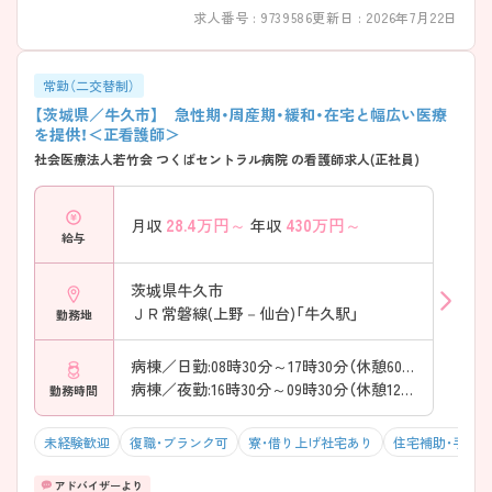
求人番号 : 9739586
更新日 : 2026年7月22日
常勤（二交替制）
【茨城県／牛久市】 急性期・周産期・緩和・在宅と幅広い医療
を提供！＜正看護師＞
社会医療法人若竹会 つくばセントラル病院 の看護師求人(正社員)
28.4
万円～
430
万円～
月収
年収
給与
茨城県牛久市
ＪＲ常磐線(上野－仙台)「牛久駅」
勤務地
病棟／日勤:08時30分～17時30分（休憩60分）
病棟／夜勤:16時30分～09時30分（休憩120分）
勤務時間
未経験歓迎
復職・ブランク可
寮・借り上げ社宅あり
住宅補助・手当