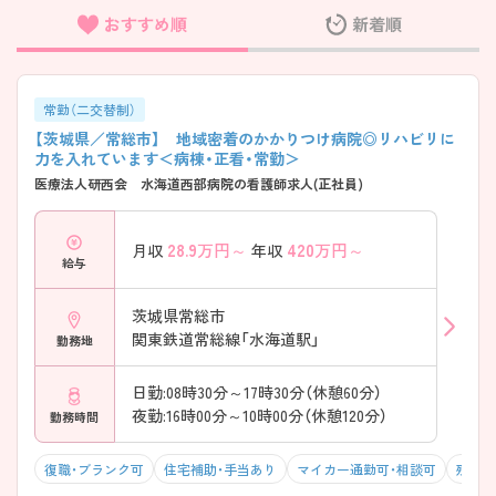
おすすめ順
新着順
フリーワード検索
常勤（二交替制）
【茨城県／常総市】 地域密着のかかりつけ病院◎リハビリに
力を入れています＜病棟・正看・常勤＞
医療法人研西会 水海道西部病院の看護師求人(正社員)
28.9
万円～
420
万円～
月収
年収
給与
茨城県常総市
関東鉄道常総線「水海道駅」
勤務地
日勤:08時30分～17時30分（休憩60分）
夜勤:16時00分～10時00分（休憩120分）
勤務時間
復職・ブランク可
住宅補助・手当あり
マイカー通勤可・相談可
残業1