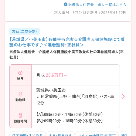
医療法人仁寿会 求人一覧はこちら
求人番号 : 9762413
更新日 : 2026年6月12日
常勤（二交替制）
【茨城県／小美玉市】各種手当充実☆介護老人保健施設にて看
護のお仕事です♪＜准看護師・正社員＞
医療法人健甦会 介護老人保健施設小美玉敬愛の杜の准看護師求人(正
社員)
20.6
万円～
月収
給与
茨城県小美玉市
ＪＲ常磐線(上野－仙台)「羽鳥駅」バス・車
勤務地
12分
【A】:08時30分～17時30分（休憩60分）
【B】:09時00分～18時00分（休憩60分）
勤務時間
住宅補助・手当あり
土日・祝日休み
マイカー通勤可・相談可
残業10