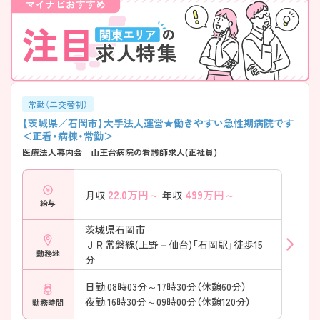
常勤（二交替制）
【茨城県／石岡市】大手法人運営★働きやすい急性期病院です
＜正看・病棟・常勤＞
医療法人幕内会 山王台病院の看護師求人(正社員)
22.0
万円～
499
万円～
月収
年収
給与
茨城県石岡市
ＪＲ常磐線(上野－仙台)「石岡駅」徒歩15
勤務地
分
日勤:08時03分～17時30分（休憩60分）
夜勤:16時30分～09時00分（休憩120分）
勤務時間