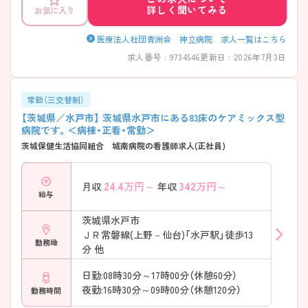
ら働いている方も多くいます。ご興味ある方には、面接対策ポイントな
詳しく聞いてみる
お気に入り
ど、さらに詳細をお話しいたしますのでお気軽にご相談ください。
医療法人社団青洲会 神立病院 求人一覧はこちら
求人番号 : 9734546
更新日 : 2026年7月3日
常勤（三交替制）
【茨城県／水戸市】 茨城県水戸市にある83床のケアミックス型
病院です。＜病棟・正看・常勤＞
茨城保健生活協同組合 城南病院の看護師求人(正社員)
24.4
万円～
342
万円～
月収
年収
給与
茨城県水戸市
ＪＲ常磐線(上野－仙台)「水戸駅」徒歩13
勤務地
分 他
日勤:08時30分～17時00分（休憩60分）
夜勤:16時30分～09時00分（休憩120分）
勤務時間