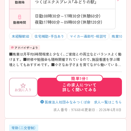
つくばエクスプレス「みどりの駅」
勤務地
日勤:08時30分～17時30分（休憩60分）
夜勤:17時00分～09時00分（休憩120分）
勤務時間
未経験歓迎
住宅補助・手当あり
マイカー通勤可・相談可
残業10h以
■残業は月平均5時間程度と少なく、ご家庭との両立などバランスよく働
けます。 ■研修や勉強会も随時開催されているので、施設看護を学ぶ環
境としてもおすすめです。 ■小さなお子さまを育てながら働いている方
も多く、産前産後休暇や育児休暇の取得実績も多くあります。
簡単1分！
この求人について
詳しく聞いてみる
お気に入り
医療法人社団みなみつくば会 求人一覧はこちら
求人番号 : 9766845
更新日 : 2026年6月8日
常勤（二交替制）