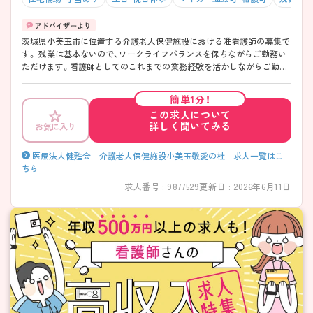
茨城県小美玉市に位置する介護老人保健施設における准看護師の募集で
す。 残業は基本ないので、ワークライフバランスを保ちながらご勤務い
ただけます。看護師としてのこれまでの業務経験を活かしながらご勤務
いただける職場環境です。 ご興味のある方には、面接対策ポイントなど、
さらに詳細をお話しいたしますのでお気軽にご相談ください！
簡単1分！
この求人について
詳しく聞いてみる
お気に入り
医療法人健甦会 介護老人保健施設小美玉敬愛の杜 求人一覧はこ
ちら
求人番号 : 9877529
更新日 : 2026年6月11日