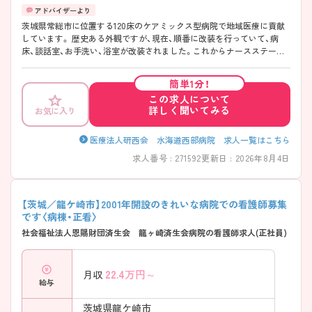
茨城県常総市に位置する120床のケアミックス型病院で地域医療に貢献
しています。 歴史ある外観ですが、現在、順番に改装を行っていて、病
床、談話室、お手洗い、浴室が改装されました。これからナースステーシ
ョン、外来の受付部分を改装する予定があります！全体改装をすると利用
者・職員に大きな影響を与えてしまうための配慮です。住宅手当や扶養
簡単1分！
手当なども充実しており、働きやすい環境を整えています。 ご興味ある
この求人について
方には、面接対策ポイントなど、さらに詳細をお話しいたしますのでお気
詳しく聞いてみる
お気に入り
軽にご相談ください。
医療法人研西会 水海道西部病院 求人一覧はこちら
求人番号 : 271592
更新日 : 2026年8月4日
【茨城／龍ケ崎市】2001年開設のきれいな病院での看護師募集
です〈病棟・正看〉
社会福祉法人恩賜財団済生会 龍ヶ崎済生会病院の看護師求人(正社員)
22.4
万円～
月収
給与
茨城県龍ケ崎市