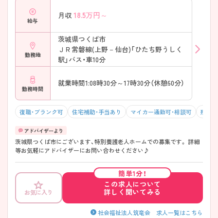
18.5
万円～
月収
給与
茨城県つくば市
ＪＲ常磐線(上野－仙台)「ひたち野うしく
勤務地
駅」バス・車10分
就業時間1:08時30分～17時30分（休憩60分）
勤務時間
復職・ブランク可
住宅補助・手当あり
マイカー通勤可・相談可
残業1
茨城県つくば市にございます、特別養護老人ホームでの募集です。 詳細
等お気軽にアドバイザーにお問い合わせください♪
簡単1分！
この求人について
詳しく聞いてみる
お気に入り
社会福祉法人筑竜会 求人一覧はこちら