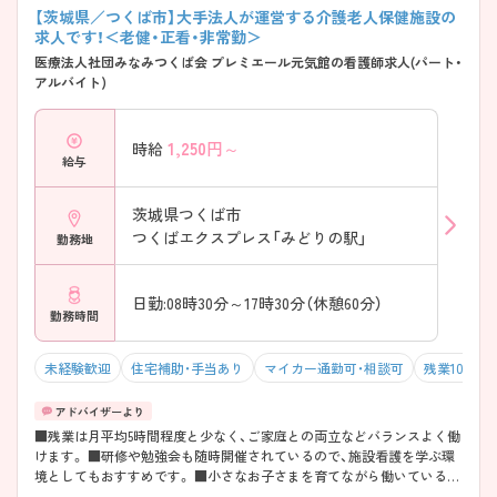
【茨城県／つくば市】大手法人が運営する介護老人保健施設の
求人です！＜老健・正看・非常勤＞
医療法人社団みなみつくば会 プレミエール元気館の看護師求人(パート・
アルバイト)
1,250
円～
時給
給与
茨城県つくば市
つくばエクスプレス「みどりの駅」
勤務地
日勤:08時30分～17時30分（休憩60分）
勤務時間
未経験歓迎
住宅補助・手当あり
マイカー通勤可・相談可
残業10h以
■残業は月平均5時間程度と少なく、ご家庭との両立などバランスよく働
けます。 ■研修や勉強会も随時開催されているので、施設看護を学ぶ環
境としてもおすすめです。 ■小さなお子さまを育てながら働いている方
も多く、産前産後休暇や育児休暇の取得実績も多くあります。