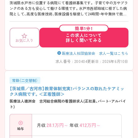
茨城県水戸市に位置する病院にて看護師募集です。 子育て中の方やブラ
ンクのある方も安心して働ける環境です。水戸市西部地域に根ざした病
院として、高度な医療技術、医療設備を駆使して24時間・年中無休で救命
治療を行い、安心して生活できるよう地域医療社会の発展に貢献してい
ます。 ご興味ある方には、面接対策ポイントなど、さらに詳細をお話しい
簡単1分！
たしますのでお気軽にご相談ください！
この求人について
詳しく聞いてみる
お気に入り
医療法人社団協栄会 求人一覧はこちら
求人番号 : 200404
更新日 : 2026年6月10日
常勤（二交替制）
【茨城県／古河市】教育体制充実！バランスの取れたケアミッ
クス病院です。＜正看護師＞
医療法人徳洲会 古河総合病院の看護師求人(正社員、パート・アルバイ
ト)
28.1
万円～
412
万円～
月収
年収
給与