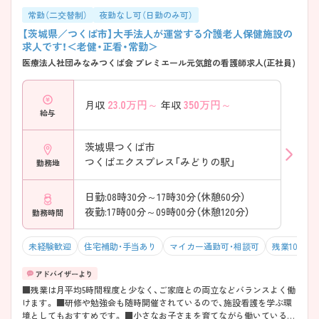
常勤（二交替制）
夜勤なし可（日勤のみ可）
【茨城県／つくば市】大手法人が運営する介護老人保健施設の
求人です！＜老健・正看・常勤＞
医療法人社団みなみつくば会 プレミエール元気館の看護師求人(正社員)
23.0
万円～
350
万円～
月収
年収
給与
茨城県つくば市
つくばエクスプレス「みどりの駅」
勤務地
日勤:08時30分～17時30分（休憩60分）
夜勤:17時00分～09時00分（休憩120分）
勤務時間
未経験歓迎
住宅補助・手当あり
マイカー通勤可・相談可
残業10h以
■残業は月平均5時間程度と少なく、ご家庭との両立などバランスよく働
けます。 ■研修や勉強会も随時開催されているので、施設看護を学ぶ環
境としてもおすすめです。 ■小さなお子さまを育てながら働いている方