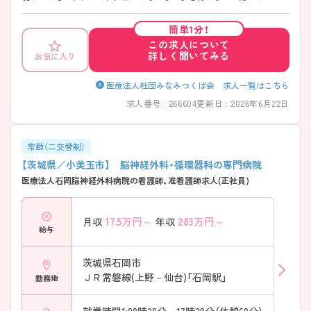
も多く、産前産後休暇や育児休暇の取得実績も多くあります。
簡単1分！
この求人について
詳しく聞いてみる
お気に入り
医療法人社団みなみつくば会 求人一覧はこちら
求人番号 : 266604
更新日 : 2026年6月22日
常勤（二交替制）
【茨城県／小美玉市】 脳神経外科・循環器科の専門病院
医療法人石岡脳神経外科病院の看護師、准看護師求人(正社員)
17.5
万円～
283
万円～
月収
年収
給与
茨城県石岡市
ＪＲ常磐線(上野－仙台)「石岡駅」
勤務地
就業時間1:08時30分～17時30分（休憩60分）