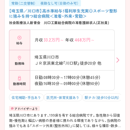
常勤（二交替制）
夜勤なし可（日勤のみ可）
【埼玉県／川口市】高水準給与！福利厚生充実◎スポーツ整形
に強みを持つ総合病院＜准看・外来・常勤＞
社会医療法人新青会 川口工業総合病院の准看護師求人(正社員)
33.2
万円～
468
万円～
月収
年収
給与
埼玉県川口市
ＪＲ京浜東北線「川口駅」徒歩20分 他
勤務地
日勤:08時30分～17時00分（休憩45分）
夜勤:16時30分～09時00分（休憩90分）
勤務時間
住宅補助・手当あり
託児所・保育支援あり
駅チカ（徒歩10分以内）
マ
埼玉県川口市にあります、199床を有する総合病院です。急性期から回復
期・慢性期と幅広い病態の患者様に携われる環境でありながら、当病院の
強みでもある「スポーツ外来（整形外科）」に関しては、様々な種目・数多