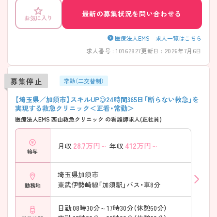
護師さんに特にオススメです！ ご興味おありの方は是非お問い合わせく
ださい♪
最新の募集状況を問い合わせる
お気に入り
医療法人EMS 求人一覧はこちら
求人番号 : 10162827
更新日 : 2026年7月6日
募集停止
常勤（二交替制）
【埼玉県／加須市】スキルUP◎24時間365日「断らない救急」を
実現する救急クリニック＜正看・常勤＞
医療法人EMS 西山救急クリニック の看護師求人(正社員)
28.7
万円～
412
万円～
月収
年収
給与
埼玉県加須市
東武伊勢崎線「加須駅」バス・車8分
勤務地
日勤:08時30分～17時30分（休憩60分）