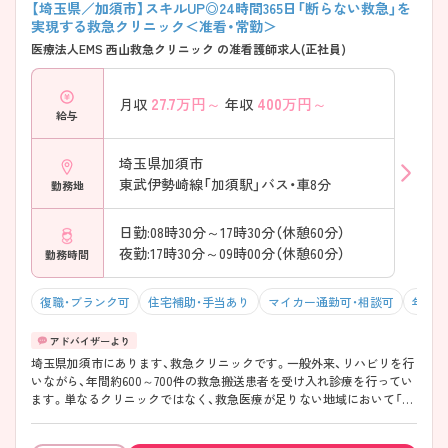
【埼玉県／加須市】スキルUP◎24時間365日「断らない救急」を
実現する救急クリニック＜准看・常勤＞
医療法人EMS 西山救急クリニック の准看護師求人(正社員)
27.7
万円～
400
万円～
月収
年収
給与
埼玉県加須市
東武伊勢崎線「加須駅」バス・車8分
勤務地
日勤:08時30分～17時30分（休憩60分）
夜勤:17時30分～09時00分（休憩60分）
勤務時間
復職・ブランク可
住宅補助・手当あり
マイカー通勤可・相談可
年収5
埼玉県加須市にあります、救急クリニックです。一般外来、リハビリを行
いながら、年間約600～700件の救急搬送患者を受け入れ診療を行ってい
ます。単なるクリニックではなく、救急医療が足りない地域において「断
らない救急」をモットーに医療サポートを行います。より一層地域に近
く、やりがいある職場で、これまでの看護師経験を活かして活躍したい看