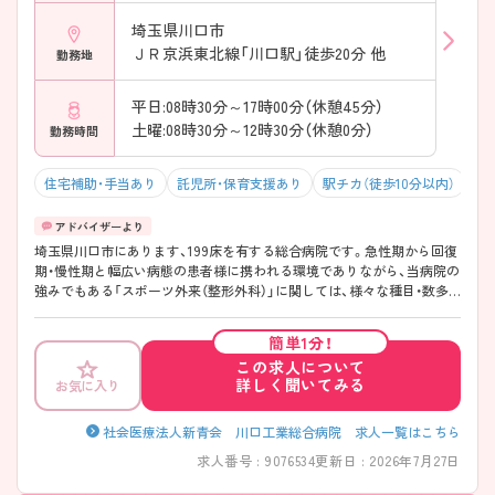
埼玉県川口市
ＪＲ京浜東北線「川口駅」徒歩20分 他
勤務地
平日:08時30分～17時00分（休憩45分）
土曜:08時30分～12時30分（休憩0分）
勤務時間
住宅補助・手当あり
託児所・保育支援あり
駅チカ（徒歩10分以内）
マ
埼玉県川口市にあります、199床を有する総合病院です。急性期から回復
期・慢性期と幅広い病態の患者様に携われる環境でありながら、当病院の
強みでもある「スポーツ外来（整形外科）」に関しては、様々な種目・数多
くのスポーツ選手のスポーツ障害に対する診断・治療に携わっているの
で、スポーツ整形に興味のある方は、特におすすめな職場環境です◎中途
簡単1分！
入社職員に対する教育体制も整っているので、新たな職場でのスタート
この求人について
も安心♪年間休日120日と休みが多く、充実した福利厚生・高水準の給与
詳しく聞いてみる
お気に入り
と、魅力がたっぷりの病院です！ ご興味ある方には、面接対策ポイントな
ど、さらに詳細をお話しいたしますのでお気軽にご相談ください。
社会医療法人新青会 川口工業総合病院 求人一覧はこちら
求人番号 : 9076534
更新日 : 2026年7月27日