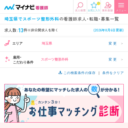
0
エリアから探す
希望の求人条件を選択
埼玉県でスポーツ整形外科
の看護師求人・転職・募集一覧
エリアから探す
駅・路線から探す
条件項目の選択に戻る
13
求人数 :
件
※非公開求人を除く
(2026年8月6日更新)
エリア
埼玉県
変更
＞
北陸・信越
関東
資格
勤務形態
看護師、准看護師など
常勤、夜勤なし可など
雇用・
スポーツ整形外科
変更
＞
こだわり条件
東海
関西
施設形態
担当業務
病院、クリニック・診療所など
この検索条件の保存
病棟、外来など
条件をクリア
診察科目
こだわり条件
北海道・東北
中国・四国
美容外科、
未経験歓迎、
循環器内科など
土日祝休みなど
九州・沖縄
年収
雇用形態
年収500万円以上など
正社員、契約社員など