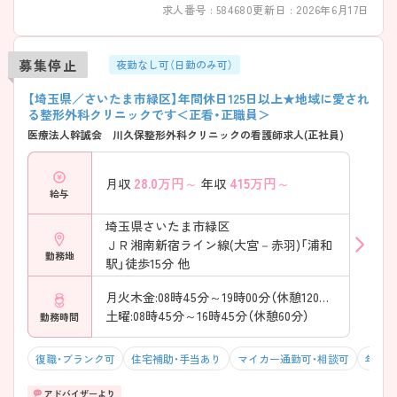
求人番号 : 584680
更新日 : 2026年6月17日
募集停止
夜勤なし可（日勤のみ可）
【埼玉県／さいたま市緑区】年間休日125日以上★地域に愛され
る整形外科クリニックです＜正看・正職員＞
医療法人幹誠会 川久保整形外科クリニックの看護師求人(正社員)
28.0
万円～
415
万円～
月収
年収
給与
埼玉県さいたま市緑区
ＪＲ湘南新宿ライン線(大宮－赤羽)「浦和
勤務地
駅」徒歩15分 他
月火木金:08時45分～19時00分（休憩120分）
土曜:08時45分～16時45分（休憩60分）
勤務時間
復職・ブランク可
住宅補助・手当あり
マイカー通勤可・相談可
年間休