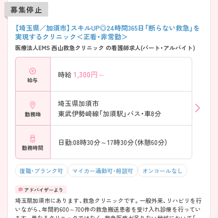
募集停止
【埼玉県／加須市】スキルUP◎24時間365日「断らない救急」を
実現するクリニック＜正看・非常勤＞
医療法人EMS 西山救急クリニック の看護師求人(パート・アルバイト)
1,300
円～
時給
給与
埼玉県加須市
東武伊勢崎線「加須駅」バス・車8分
勤務地
日勤:08時30分～17時30分（休憩60分）
勤務時間
復職・ブランク可
マイカー通勤可・相談可
オンコールなし
埼玉県加須市にあります、救急クリニックです。一般外来、リハビリを行
いながら、年間約600～700件の救急搬送患者を受け入れ診療を行ってい
ます。単なるクリニックではなく、救急医療が足りない地域において「断