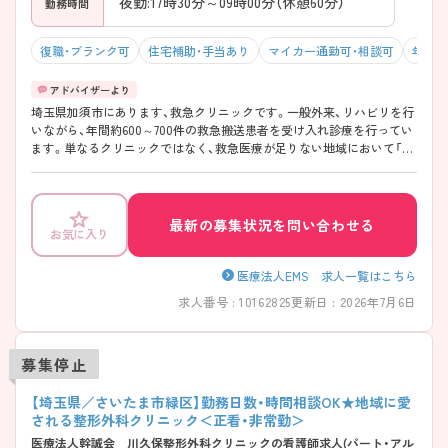
夜勤:17時30分～09時00分（休憩60分）
勤務時間
復職・ブランク可
住宅補助・手当あり
マイカー通勤可・相談可
年収5
埼玉県加須市にあります、救急クリニックです。一般外来、リハビリを行
いながら、年間約600～700件の救急搬送患者を受け入れ診療を行ってい
ます。単なるクリニックではなく、救急医療が足りない地域において「断
らない救急」をモットーに医療サポートを行います。より一層地域に近
く、やりがいある職場で、これまでの看護師経験を活かして活躍したい看
護師さんに特にオススメです！ ご興味おありの方は是非お問い合わせく
ださい♪
最新の募集状況を問い合わせる
お気に入り
医療法人EMS 求人一覧はこちら
求人番号 : 10162825
更新日 : 2026年7月6日
募集停止
【埼玉県／さいたま市緑区】勤務日数・時間相談OK★地域に愛
される整形外科クリニック＜正看・非常勤＞
医療法人幹誠会 川久保整形外科クリニックの看護師求人(パート・アル