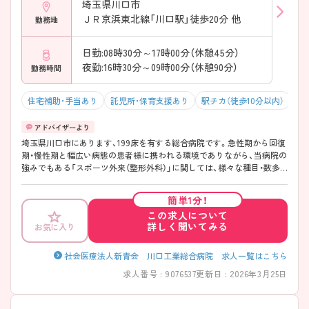
埼玉県川口市
ＪＲ京浜東北線「川口駅」徒歩20分 他
勤務地
日勤:08時30分～17時00分（休憩45分）
夜勤:16時30分～09時00分（休憩90分）
勤務時間
住宅補助・手当あり
託児所・保育支援あり
駅チカ（徒歩10分以内）
マ
埼玉県川口市にあります、199床を有する総合病院です。急性期から回復
期・慢性期と幅広い病態の患者様に携われる環境でありながら、当病院の
強みでもある「スポーツ外来（整形外科）」に関しては、様々な種目・数多
くのスポーツ選手のスポーツ障害に対する診断・治療に携わっているの
で、スポーツ整形に興味のある方は、特におすすめな職場環境です◎中途
簡単1分！
入社職員に対する教育体制も整っているので、新たな職場でのスタート
この求人について
も安心♪年間休日120日と休みが多く、充実した福利厚生・高水準の給与
詳しく聞いてみる
お気に入り
と、魅力がたっぷりの病院です！ ご興味ある方には、面接対策ポイントな
ど、さらに詳細をお話しいたしますのでお気軽にご相談ください。
社会医療法人新青会 川口工業総合病院 求人一覧はこちら
求人番号 : 9076537
更新日 : 2026年3月25日