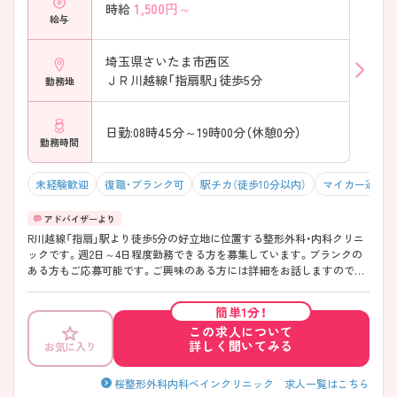
1,500
円～
時給
給与
埼玉県さいたま市西区
ＪＲ川越線「指扇駅」徒歩5分
勤務地
日勤:08時45分～19時00分（休憩0分）
勤務時間
未経験歓迎
復職・ブランク可
駅チカ（徒歩10分以内）
マイカー通勤可
R川越線「指扇」駅より徒歩5分の好立地に位置する整形外科・内科クリニ
ックです。週2日～4日程度勤務できる方を募集しています。ブランクの
ある方もご応募可能です。ご興味のある方には詳細をお話しますので、
お気軽にお問い合わせください。
簡単1分！
この求人について
詳しく聞いてみる
お気に入り
桜整形外科内科ペインクリニック 求人一覧はこちら