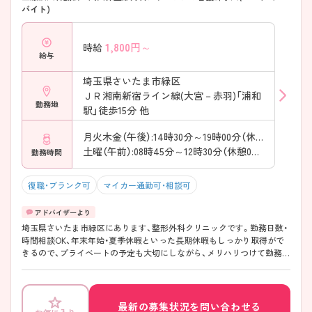
バイト)
1,800
円～
時給
給与
埼玉県さいたま市緑区
ＪＲ湘南新宿ライン線(大宮－赤羽)「浦和
勤務地
駅」徒歩15分 他
月火木金（午後）:14時30分～19時00分（休憩0分）
土曜（午前）:08時45分～12時30分（休憩0分）
勤務時間
復職・ブランク可
マイカー通勤可・相談可
埼玉県さいたま市緑区にあります、整形外科クリニックです。勤務日数・
時間相談OK、年末年始・夏季休暇といった長期休暇もしっかり取得がで
きるので、プライベートの予定も大切にしながら、メリハリつけて勤務が
可能な職場です！ブランクのある方・クリニック未経験者の方も歓迎！ス
タッフ交流も盛んで、他職種のスタッフとのコミュニケーションも◎ア
ットホームで働きやすい雰囲気です♪ ご興味おありの方は、是非お問い
合わせくださいませ！
最新の募集状況を問い合わせる