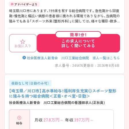
埼玉県川口市にあります、199床を有する総合病院です。急性期から回復
期・慢性期と幅広い病態の患者様に携われる環境でありながら、当病院の
強みでもある「スポーツ外来（整形外科）」に関しては、様々な種目・数多
くのスポーツ選手のスポーツ障害に対する診断・治療に携わっているの
で、スポーツ整形に興味のある方は、特におすすめな職場環境です◎中途
簡単1分！
入社職員に対する教育体制も整っているので、新たな職場でのスタート
この求人について
も安心♪年間休日120日と休みが多く、充実した福利厚生・高水準の給与
詳しく聞いてみる
お気に入り
と、魅力がたっぷりの病院です！ ご興味ある方には、面接対策ポイントな
ど、さらに詳細をお話しいたしますのでお気軽にご相談ください。
社会医療法人新青会 川口工業総合病院 求人一覧はこちら
求人番号 : 245476
更新日 : 2026年8月6日
夜勤なし可（日勤のみ可）
【埼玉県／川口市】高水準給与！福利厚生充実◎スポーツ整形
に強みを持つ総合病院＜正看・オペ室・日勤＞
社会医療法人新青会 川口工業総合病院の看護師求人(正社員)
27.8
万円～
397
万円～
月収
年収
給与