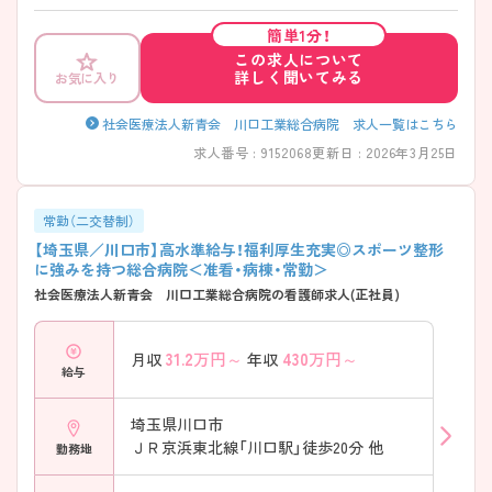
くのスポーツ選手のスポーツ障害に対する診断・治療に携わっているの
で、スポーツ整形に興味のある方は、特におすすめな職場環境です◎中途
簡単1分！
入社職員に対する教育体制も整っているので、新たな職場でのスタート
この求人について
も安心♪年間休日120日と休みが多く、充実した福利厚生・高水準の給与
詳しく聞いてみる
お気に入り
と、魅力がたっぷりの病院です！ ご興味ある方には、面接対策ポイントな
ど、さらに詳細をお話しいたしますのでお気軽にご相談ください。
社会医療法人新青会 川口工業総合病院 求人一覧はこちら
求人番号 : 9152068
更新日 : 2026年3月25日
常勤（二交替制）
【埼玉県／川口市】高水準給与！福利厚生充実◎スポーツ整形
に強みを持つ総合病院＜准看・病棟・常勤＞
社会医療法人新青会 川口工業総合病院の看護師求人(正社員)
31.2
万円～
430
万円～
月収
年収
給与
埼玉県川口市
ＪＲ京浜東北線「川口駅」徒歩20分 他
勤務地