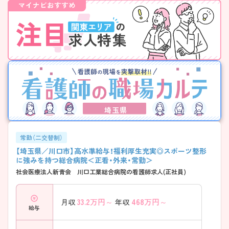
埼玉県
常勤（二交替制）
【埼玉県／川口市】高水準給与！福利厚生充実◎スポーツ整形
に強みを持つ総合病院＜正看・外来・常勤＞
社会医療法人新青会 川口工業総合病院の看護師求人(正社員)
33.2
万円～
468
万円～
月収
年収
給与