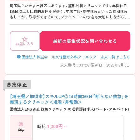
埼玉県さいたま市緑区にあります、整形外科クリニックです。年間休日
125日以上と比較的お休みが多く、年末年始・夏季休暇といった長期休暇
もしっかり取得ができるので、プライベートの予定も大切にしながら、メ
リハリつけて勤務が可能な職場です！ブランクのある方・クリニック未経
験者の方も歓迎！スタッフ交流も盛んで、他職種のスタッフとのコミュニ
ケーションも◎アットホームで働きやすい雰囲気です♪ ご興味おあり
の方は、是非お問い合わせくださいませ！
最新の募集状況を問い合わせる
お気に入り
医療法人幹誠会 川久保整形外科クリニック 求人一覧はこちら
求人番号 : 331261
更新日 : 2026年7月6日
募集停止
【埼玉県／加須市】スキルUP◎24時間365日「断らない救急」を
実現するクリニック＜准看・非常勤＞
医療法人EMS 西山救急クリニック の准看護師求人(パート・アルバイト)
1,300
円～
時給
給与