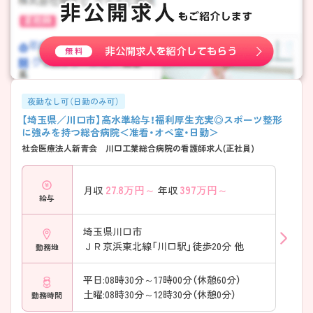
夜勤なし可（日勤のみ可）
【埼玉県／川口市】高水準給与！福利厚生充実◎スポーツ整形
に強みを持つ総合病院＜准看・オペ室・日勤＞
社会医療法人新青会 川口工業総合病院の看護師求人(正社員)
27.8
万円～
397
万円～
月収
年収
給与
埼玉県川口市
ＪＲ京浜東北線「川口駅」徒歩20分 他
勤務地
平日:08時30分～17時00分（休憩60分）
土曜:08時30分～12時30分（休憩0分）
勤務時間