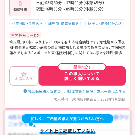
日勤:08時30分～17時00分（休憩45分）
夜勤:16時30分～09時00分（休憩90分）
勤務時間
住宅補助・手当あり
託児所・保育支援あり
駅チカ（徒歩10分以内）
マ
埼玉県川口市にあります、199床を有する総合病院です。急性期から回復
期・慢性期と幅広い病態の患者様に携われる環境でありながら、当病院の
強みでもある「スポーツ外来（整形外科）」に関しては、様々な種目・数多
くのスポーツ選手のスポーツ障害に対する診断・治療に携わっているの
で、スポーツ整形に興味のある方は、特におすすめな職場環境です◎中途
簡単1分！
入社職員に対する教育体制も整っているので、新たな職場でのスタート
この求人について
も安心♪年間休日120日と休みが多く、充実した福利厚生・高水準の給与
詳しく聞いてみる
お気に入り
と、魅力がたっぷりの病院です！ ご興味ある方には、面接対策ポイントな
ど、さらに詳細をお話しいたしますのでお気軽にご相談ください。
社会医療法人新青会 川口工業総合病院 求人一覧はこちら
求人番号 : 9076536
更新日 : 2026年3月25日