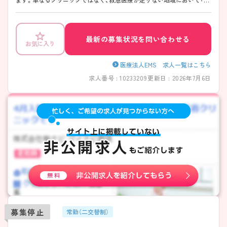
らない救急」をモットーに医療サポートを行います。より一層地域に近
く、やりがいある職場で、これまでの看護師経験を活かして活躍したい看
護師さんに特にオススメです！ ご興味おありの方は是非お問い合わせく
ださい♪
最新の募集状況を問い合わせる
お気に入り
医療法人EMS 求人一覧はこちら
求人番号 : 10233209
更新日 : 2026年7月6日
募集停止
常勤（二交替制）