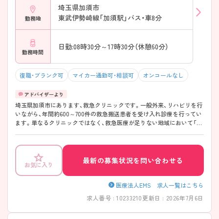
埼玉県加須市
東武伊勢崎線「加須駅」バス・車8分
勤務地
日勤:08時30分～17時30分（休憩60分）
勤務時間
復職・ブランク可
マイカー通勤可・相談可
オンコールなし
埼玉県加須市にあります、救急クリニックです。一般外来、リハビリを行
いながら、年間約600～700件の救急搬送患者を受け入れ診療を行ってい
ます。単なるクリニックではなく、救急医療が足りない地域において「断
らない救急」をモットーに医療サポートを行います。より一層地域に近
く、やりがいある職場で、これまでの看護師経験を活かして活躍したい看
護師さんに特にオススメです！ ご興味おありの方は是非お問い合わせく
ださい♪
最新の募集状況を問い合わせる
お気に入り
医療法人EMS 求人一覧はこちら
求人番号 : 10233210
更新日 : 2026年7月6日