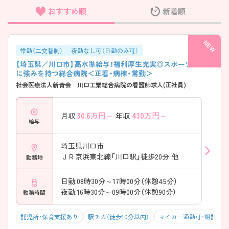
おすすめ順
新着順
フリーワード検索
常勤（二交替制）
夜勤なし可（日勤のみ可）
【埼玉県／川口市】高水準給与！福利厚生充実◎スポーツ整形
に強みを持つ総合病院＜正看・病棟・常勤＞
社会医療法人新青会 川口工業総合病院の看護師求人(正社員)
30.6
万円～
430
万円～
月収
年収
給与
埼玉県川口市
ＪＲ京浜東北線「川口駅」徒歩20分 他
勤務地
日勤:08時30分～17時00分（休憩45分）
夜勤:16時30分～09時00分（休憩90分）
勤務時間
託児所・保育支援あり
駅チカ（徒歩10分以内）
マイカー通勤可・相談可