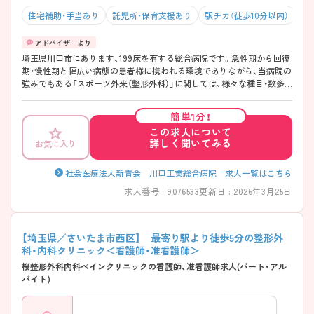
住宅補助・手当あり
託児所・保育支援あり
駅チカ（徒歩10分以内）
マ
埼玉県川口市にあります、199床を有する総合病院です。急性期から回復
期・慢性期と幅広い病態の患者様に携われる環境でありながら、当病院の
強みでもある「スポーツ外来（整形外科）」に関しては、様々な種目・数多
くのスポーツ選手のスポーツ障害に対する診断・治療に携わっているの
で、スポーツ整形に興味のある方は、特におすすめな職場環境です◎中途
簡単1分！
入社職員に対する教育体制も整っているので、新たな職場でのスタート
この求人について
も安心♪年間休日120日と休みが多く、充実した福利厚生・高水準の給与
詳しく聞いてみる
お気に入り
と、魅力がたっぷりの病院です！ ご興味ある方には、面接対策ポイントな
ど、さらに詳細をお話しいたしますのでお気軽にご相談ください。
社会医療法人新青会 川口工業総合病院 求人一覧はこちら
求人番号 : 9076533
更新日 : 2026年3月25日
【埼玉県／さいたま市西区】 最寄り駅より徒歩5分の整形外
科・内科クリニック＜看護師・准看護師＞
桜整形外科内科ペインクリニックの看護師、准看護師求人(パート・アル
バイト)