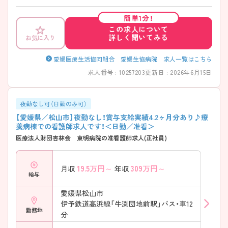
働けます。マイカー通勤も可能なので、通勤もしやすく働きやすい環境
を整えています。ご興味のある方には、面接対策ポイントなど、さらに詳
簡単1分！
細をご案内しますのでお気軽にご相談ください！
この求人について
詳しく聞いてみる
お気に入り
愛媛医療生活協同組合 愛媛生協病院 求人一覧はこちら
求人番号 : 10257203
更新日 : 2026年6月15日
夜勤なし可（日勤のみ可）
【愛媛県／松山市】夜勤なし！賞与支給実績4.2ヶ月分あり♪療
養病棟での看護師求人です！＜日勤／准看＞
医療法人財団杏林会 東明病院の准看護師求人(正社員)
19.5
万円～
309
万円～
月収
年収
給与
愛媛県松山市
伊予鉄道高浜線「牛渕団地前駅」バス・車12
勤務地
分