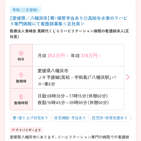
常勤（二交替制）
【愛媛県／八幡浜市】寮・保育手当あり◎高給与水準のリハビ
リ専門病院にて看護師募集＜正社員＞
医療法人青峰会 真網代くじらリハビリテーション病院の看護師求人(正
社員)
25.3
万円～
378
万円～
月収
年収
給与
愛媛県八幡浜市
ＪＲ予讃線(高松－宇和島)「八幡浜駅」バ
勤務地
ス・車6分
日勤:08時30分～17時15分（休憩60分）
夜勤:16時45分～09時00分（休憩60分）
勤務時間
寮・借り上げ社宅あり
住宅補助・手当あり
託児所・保育支援あり
マイ
愛媛県八幡浜市にあります、リハビリテーション専門の病院での看護師