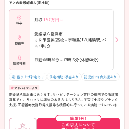
ア＞の看護師求人(正社員)
――――――――――――――― ■ 地域医療を支えるやりがいのある
職場♪ ――――――――――――――― 地域の中核病院として幅広い
医療ニーズに対応しています。 ・外来診療から入院医療まで対応 ・手術
19.7
万円～
月収
室・中央材料室を備えた体制 ・地域住民の健康を支える重要な役割 → 地
給与
域医療に貢献したい方におすすめです！
――――――――――――――― ■ 幅広い経験が積める環境です♪
愛媛県八幡浜市
――――――――――――――― 一つの分野だけでなく、多彩な看護経
ＪＲ予讃線(高松－宇和島)「八幡浜駅」バ
験を積める環境があります。 ・病棟看護から周術期領域まで経験可能 ・
勤務地
手術関連業務や医療機器管理にも関われる ・多職種と連携しながら患者
ス・車6分
さまをサポート → 看護師として視野を広げたい方にもぴったりです♪
日勤:08時30分～17時15分（休憩60分）
勤務時間
寮・借り上げ社宅あり
住宅補助・手当あり
託児所・保育支援あり
マイ
愛媛県八幡浜市にあります、リハビリテーション専門の病院での看護師
募集です。 リハビリに興味のある方はもちろん、子育て支援やブランク
支援、正看護師免許取得支援等も積極的に行っている病院ですので、様々
なご事情に合わせてのご勤務が可能となっています。 気になる方は担当
アドバイザーまでお気軽にお問い合わせください。
簡単1分！
この求人について