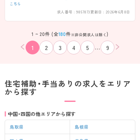
こちら
求人番号 : 9857873
更新日 : 2026年6月8日
1 ~ 20件 (全
180
件
)
※非公開求人は除く
…
1
2
3
4
5
9
住宅補助・手当ありの求人をエリア
から探す
中国・四国の他エリアから探す
該当件数
鳥取県
島根県
条件を
検索する
クリア
件