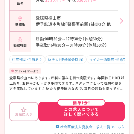
月収
年収
給与
愛媛県松山市
伊予鉄道本町線「警察署前駅」徒歩3分 他
勤務地
日勤:08時30分～17時30分（休憩60分）
準夜勤:16時30分～01時00分（休憩60分）
勤務時間
住宅補助・手当あり
駅チカ（徒歩10分以内）
マイカー通勤可・相談可
愛媛県松山市にあります、産科に強みを持つ病院です。 年間休日110日以
上あり、お休みがしっかり取得できます。スタッフにとって理想の働き
方を実現しています♪ 駅から徒歩圏内なので、毎日の通勤も楽々です♪
住宅手当や扶養手当などの諸手当が充実しており、安心の待遇面が魅力
的です。
簡単1分！
この求人について
詳しく聞いてみる
お気に入り
社会医療法人真泉会 求人一覧はこちら