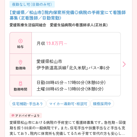
夜勤なし可（日勤のみ可）
【愛媛県／松山市】院内保育所完備◎病院の手術室にて看護師
募集〈正看護師／日勤常勤〉
愛媛医療生活協同組合 愛媛生協病院の看護師求人(正社員)
19.8
万円～
月収
給与
愛媛県松山市
伊予鉄道高浜線「北久米駅」バス・車6分
勤務地
日勤:08時45分～17時00分（休憩60分）
土曜:08時45分～13時00分（休憩0分）
勤務時間
住宅補助・手当あり
マイカー通勤可・相談可
積極採用中
愛媛県松山市における病院の手術室にて看護師募集です。急性期～回復
期を担う88床の一般病院です。また、住宅手当や扶養手当など手当も充
実しており、院内に保育所も完備してるため子育て世代の方も安心して