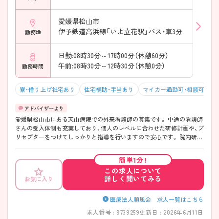
愛媛県松山市
伊予鉄道高浜線「いよ立花駅」バス・車3分
勤務地
日勤:08時30分～17時00分（休憩60分）
午前:08時30分～12時30分（休憩0分）
勤務時間
寮・借り上げ社宅あり
住宅補助・手当あり
マイカー通勤可・相談可
残
愛媛県松山市にある天山病院での外来看護師の募集です。 中途の看護師
さんの受入体制も充実しており、個人のレベルに合わせた研修計画や、プ
リセプターをつけてしっかりと指導を行いますので安心です。 院内研
修・院外研修も充実していますので、経験の浅い方も安心して働くことが
できる病院です。ご興味のある方はぜひお気軽にお問い合わせください
簡単1分！
あまり募集がでない珍しい求人となりますので、ご希望の方は早めにマ
この求人について
イナビ看護師のアドバイザーまでお問い合わせくださいませ(^^)
詳しく聞いてみる
お気に入り
医療法人順風会 求人一覧はこちら
求人番号 : 9739259
更新日 : 2026年6月11日