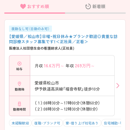
おすすめ順
新着順
フリーワード検索
夜勤なし可（日勤のみ可）
【愛媛県／松山市】日曜・祝日休み★ブランク歓迎◎貴重な訪
問診療スタッフ募集です！＜正社員／正看＞
医療法人社団慈生会の看護師求人(正社員)
16.6
万円～
269
万円～
月収
年収
給与
愛媛県松山市
伊予鉄道高浜線「福音寺駅」徒歩10分
勤務地
（１）:08時30分～17時00分（休憩60分）
（２）:08時30分～12時30分（休憩0分）
勤務時間
未経験歓迎
復職・ブランク可
寮・借り上げ社宅あり
住宅補助・手当