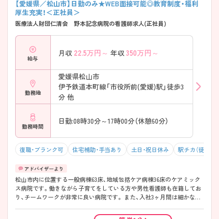
【愛媛県／松山市】日勤のみ★WEB面接可能◎教育制度・福利
厚生充実！＜正社員＞
医療法人財団仁清会 野本記念病院の看護師求人(正社員)
22.5
万円～
350
万円～
月収
年収
給与
愛媛県松山市
伊予鉄道本町線「市役所前(愛媛)駅」徒歩3
勤務地
分 他
日勤:08時30分～17時00分（休憩60分）
勤務時間
復職・ブランク可
住宅補助・手当あり
土日・祝日休み
駅チカ（徒歩10
松山市内に位置する一般病棟63床、地域包括ケア病棟36床のケアミック
ス病院です。働きながら子育てをしている方や男性看護師も在籍してお
り、チームワークが非常に良い病院です。 また、入社3ヶ月間は細かなチ
ェックリストを用いての教育・振り返り指導あるため、ブランクのある方
や経験が浅い方も安心して働くことができます。街中にあるため、公共