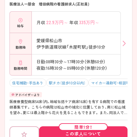
医療法人一朋会 増田病院の看護師求人(正社員)
22.9
万円～
335
万円～
月収
年収
給与
愛媛県松山市
伊予鉄道環状線「木屋町駅」徒歩10分
勤務地
日勤:08時30分～17時30分（休憩60分）
夜勤:16時30分～09時00分（休憩120分）
勤務時間
住宅補助・手当あり
駅チカ（徒歩10分以内）
マイカー通勤可・相談可
医療療養型病床54床（内、地域包括ケア病床16床）を有する病院での看護
師募集です。 こちらの病院は松山市の城北に位置しており、南に松山城
を望み、夏には最上階から花火を見ることもできます。 また、同法人では
病院のほかにデイサービスやグループホームなどを運営し、地域に密着
した医療を提供されています。 年間休日122日、残業ほぼなしと仕事とプ
簡単1分！
ライベートとのメリハリをつけた働き方が可能な環境です。ご興味のあ
この求人について
る方は担当アドバイザーまでお気軽にお問合せ下さい。