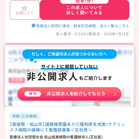
簡単1分！
交通機関での通勤も可能です◎ さまざまな診療科に携わり、多くの症例
この求人について
について学ぶことができるため、看護師として幅広い経験を積むことが
詳しく聞いてみる
お気に入り
できます。交替制の勤務で、人混みを避けた曜日、時間帯でのショッピン
グや食事を楽しめるのも魅力の1つ。 しっかりと安定した収入を確保し
たい看護師さんにオススメです！求人詳細は担当アドバイザーまでお問
医療法人財団仁清会 野本記念病院 求人一覧はこちら
い合わせください。
求人番号 : 9722815
更新日 : 2026年7月31日
常勤（三交替制）
【愛媛県／松山市】提携保育園あり◎福利厚生充実！ケアミッ
クス病院の病棟にて看護師募集＜正社員＞
医療法人社団慈生会 松山城東病院の看護師求人(正社員)