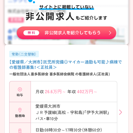
して成長したい」という方にぴったりです。 ・新卒1年目応募OK ・経験1年
未満OK ・精神科未経験歓迎 ・院内研修制度充実 → 経験に自信がない方
も、一歩ずつ学べる環境が整っています。
――――――――――――――― ■ 人間関係の安心感が魅力です♪
――――――――――――――― 温かいサポート体制があり、相談しや
すい雰囲気があります。 ・看護部長は包み込むタイプのお人柄 ・若手職
員の受け入れ実績あり ・困った時に相談しやすい環境 ・精神科未経験者
も多数活躍 → 新しい環境に不安を感じる方も、安心してスタートしやす
い職場です。 ――――――――――――――― ■ 落ち着いて患者様と
向き合える看護 ――――――――――――――― 一人ひとりに寄り添
常勤（二交替制）
った看護を大切にしています。 ・病床数166床 ・精神科149床、内科17床 ・
【愛媛県／大洲市】託児所完備◎マイカー通勤も可能♪病棟で
地域に根差した精神科医療 ・長期的に患者様と関われる環境 → 慌ただ
の看護師募集！＜正社員＞
しさよりも、丁寧な看護を実践したい方におすすめです。
一般社団法人喜多医師会 喜多医師会病院 の看護師求人(正社員)
――――――――――――――― ■ 残業少なめで長く働きやすい♪
――――――――――――――― 無理なく働き続けられる勤務環境が
あります。 ・年間休日93日 ・半日勤務40日あり ・残業は定時退社傾向 ・車
通勤可能（駐車場あり） → オンオフのメリハリをつけながら働きやすい
26.6
万円～
402
万円～
月収
年収
給与
環境です。
愛媛県大洲市
ＪＲ予讃線(高松－宇和島)「伊予大洲駅」
勤務地
バス・車10分
日勤:08時30分～17時30分（休憩60分）