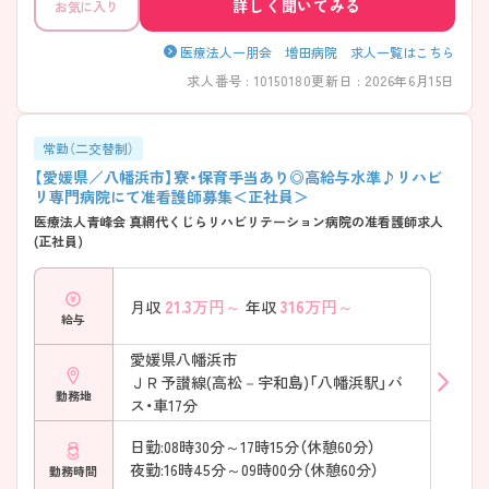
詳しく聞いてみる
お気に入り
医療法人一朋会 増田病院 求人一覧はこちら
求人番号 : 10150180
更新日 : 2026年6月15日
常勤（二交替制）
【愛媛県／八幡浜市】寮・保育手当あり◎高給与水準♪リハビ
リ専門病院にて准看護師募集＜正社員＞
医療法人青峰会 真網代くじらリハビリテーション病院の准看護師求人
(正社員)
21.3
万円～
316
万円～
月収
年収
給与
愛媛県八幡浜市
ＪＲ予讃線(高松－宇和島)「八幡浜駅」バ
勤務地
ス・車17分
日勤:08時30分～17時15分（休憩60分）
夜勤:16時45分～09時00分（休憩60分）
勤務時間