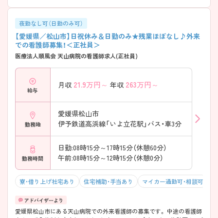
夜勤なし可（日勤のみ可）
【愛媛県／松山市】日祝休み＆日勤のみ★残業ほぼなし♪外来
での看護師募集！＜正社員＞
医療法人順風会 天山病院の看護師求人(正社員)
21.9
万円～
263
万円～
月収
年収
給与
愛媛県松山市
伊予鉄道高浜線「いよ立花駅」バス・車3分
勤務地
日勤:08時15分～17時15分（休憩60分）
午前:08時15分～12時15分（休憩0分）
勤務時間
寮・借り上げ社宅あり
住宅補助・手当あり
マイカー通勤可・相談可
残
愛媛県松山市にある天山病院での外来看護師の募集です。 中途の看護師