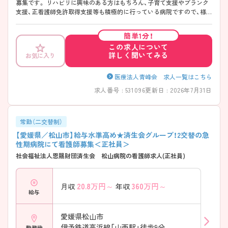
募集です。 リハビリに興味のある方はもちろん、子育て支援やブランク
支援、正看護師免許取得支援等も積極的に行っている病院ですので、様々
なご事情に合わせてのご勤務が可能となっています。 気になる方は担当
アドバイザーまでお気軽にお問い合わせください。
簡単1分！
この求人について
詳しく聞いてみる
お気に入り
医療法人青峰会 求人一覧はこちら
求人番号 : 531096
更新日 : 2026年7月31日
常勤（二交替制）
【愛媛県／松山市】給与水準高め★済生会グループ！2交替の急
性期病院にて看護師募集＜正社員＞
社会福祉法人恩賜財団済生会 松山病院の看護師求人(正社員)
20.8
万円～
360
万円～
月収
年収
給与
愛媛県松山市
伊予鉄道高浜線「山西駅」徒歩9分
勤務地