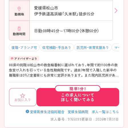
愛媛県松山市
伊予鉄道高浜線「久米駅」徒歩15分
勤務地
日勤:08時45分～17時00分（休憩60分）
勤務時間
復職・ブランク可
住宅補助・手当あり
託児所・保育支援あり
マイカー
88床の同院は松山市の救急輪番制に選ばれており、年間で約1100件の救
急受け入れを行っている急性期病院です。 過去7年間で入職した新卒の
離職率は0％！定着率にも非常に定評があります。 また院内託児所があ
り、子育て中の方も安心して働くことができる環境です！ 気になる方は
担当アドバイザーまでお尋ねください。
簡単1分！
この求人について
詳しく聞いてみる
お気に入り
愛媛医療生活協同組合 愛媛生協病院 求人一覧はこちら
求人番号 : 9765099
更新日 : 2026年7月31日