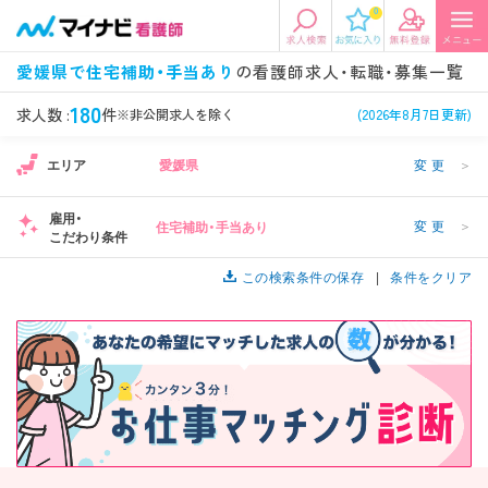
0
エリアから探す
希望の求人条件を選択
愛媛県で住宅補助・手当あり
の看護師求人・転職・募集一覧
エリアから探す
駅・路線から探す
条件項目の選択に戻る
180
求人数 :
件
※非公開求人を除く
(2026年8月7日更新)
エリア
愛媛県
変更
＞
北陸・信越
関東
資格
勤務形態
看護師、准看護師など
常勤、夜勤なし可など
雇用・
変更
＞
住宅補助・手当あり
こだわり条件
東海
関西
施設形態
担当業務
病院、クリニック・診療所など
この検索条件の保存
病棟、外来など
条件をクリア
診察科目
こだわり条件
北海道・東北
中国・四国
美容外科、
未経験歓迎、
循環器内科など
土日祝休みなど
九州・沖縄
年収
雇用形態
年収500万円以上など
正社員、契約社員など