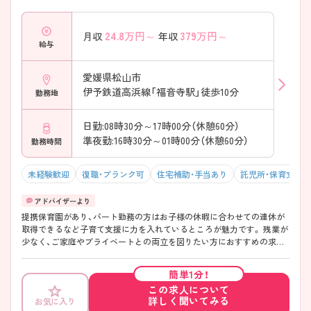
24.8
万円～
379
万円～
月収
年収
給与
愛媛県松山市
伊予鉄道高浜線「福音寺駅」徒歩10分
勤務地
日勤:08時30分～17時00分（休憩60分）
準夜勤:16時30分～01時00分（休憩60分）
勤務時間
未経験歓迎
復職・ブランク可
住宅補助・手当あり
託児所・保育支援
提携保育園があり、パート勤務の方はお子様の休暇に合わせての連休が
取得できるなど子育て支援に力を入れているところが魅力です。 残業が
少なく、ご家庭やプライベートとの両立を図りたい方におすすめの求人
ですので、ご興味のある方はお気軽にアドバイザーへお問い合わせくだ
さい。
簡単1分！
この求人について
詳しく聞いてみる
お気に入り