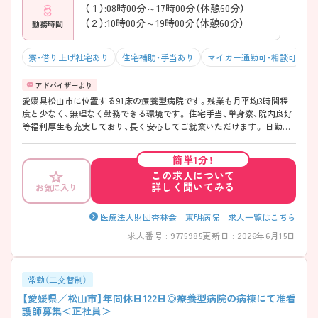
（１）:08時00分～17時00分（休憩60分）
（２）:10時00分～19時00分（休憩60分）
勤務時間
寮・借り上げ社宅あり
住宅補助・手当あり
マイカー通勤可・相談可
残
愛媛県松山市に位置する91床の療養型病院です。残業も月平均3時間程
度と少なく、無理なく勤務できる環境です。 住宅手当、単身寮、院内良好
等福利厚生も充実しており、長く安心してご就業いただけます。 日勤の
みのご応募が可能で、ご家庭やプライベートを重視したい方にもオスス
メです。 ご興味ある方には、面接対策ポイントなど、さらに詳細をお話し
簡単1分！
いたしますのでお気軽にご相談ください！
この求人について
詳しく聞いてみる
お気に入り
医療法人財団杏林会 東明病院 求人一覧はこちら
求人番号 : 9775985
更新日 : 2026年6月15日
常勤（二交替制）
【愛媛県／松山市】年間休日122日◎療養型病院の病棟にて准看
護師募集＜正社員＞