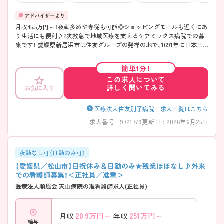
月収45.5万円～！夜勤多めや専従も可能◎ショッピングモールも近くにあ
り生活にも便利♪2次救急で地域医療を支えるケアミックス病院での募
集です！ 愛媛県新居浜市は住友グループの発祥の地で、1691年に日本三
大銅山である別子銅山が開坑しました。海沿いには現在も住友グループ
企業の工場が並んでいます。 病院のすぐ近くに映画館があるショッピン
簡単1分！
グモールがあり、市内には飲食店、ドラッグストア、ホームセンター、電
この求人について
気屋など生活に必要なお店が一通り揃っています。 夜勤は2交代で、休憩
詳しく聞いてみる
お気に入り
時間60分とは別に仮眠時間を180分設けています。夜勤体制も手厚く、看
護師3名＋ケアアシスタント（看護助手）1名の4名体制となります。 寮も
ございますが、満室の場合は近隣1～2km程度の範囲で借り上げ住宅をご
医療法人住友別子病院 求人一覧はこちら
用意致します。赴任費も上限10万円まで支給がありますので、遠方の皆
求人番号 : 9721779
更新日 : 2026年6月25日
様も是非ご応募くださいませ(^^)/
夜勤なし可（日勤のみ可）
【愛媛県／松山市】日祝休み＆日勤のみ★残業ほぼなし♪外来
での看護師募集！＜正社員／准看＞
医療法人順風会 天山病院の准看護師求人(正社員)
20.9
万円～
251
万円～
月収
年収
給与