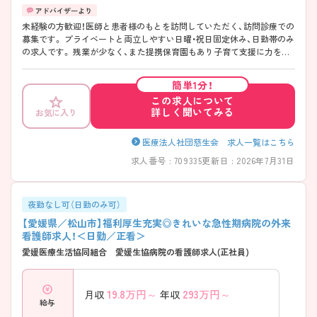
未経験の方歓迎！医師と患者様のもとを訪問していただく、訪問診療での
募集です。 プライベートと両立しやすい日曜・祝日固定休み、日勤帯のみ
の求人です。 残業が少なく、また提携保育園もあり子育て支援に力を入
れている病院です！ ご興味のある方はお気軽にアドバイザーへお問い合
わせください。
簡単1分！
この求人について
詳しく聞いてみる
お気に入り
医療法人社団慈生会 求人一覧はこちら
求人番号 : 709335
更新日 : 2026年7月31日
夜勤なし可（日勤のみ可）
【愛媛県／松山市】福利厚生充実◎きれいな急性期病院の外来
看護師求人！＜日勤／正看＞
愛媛医療生活協同組合 愛媛生協病院の看護師求人(正社員)
19.8
万円～
293
万円～
月収
年収
給与