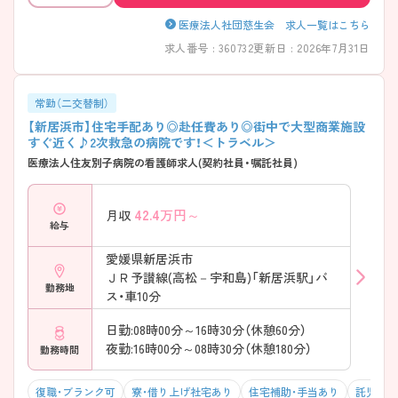
医療法人社団慈生会 求人一覧はこちら
求人番号 : 360732
更新日 : 2026年7月31日
常勤（二交替制）
【新居浜市】住宅手配あり◎赴任費あり◎街中で大型商業施設
すぐ近く♪2次救急の病院です！＜トラベル＞
医療法人住友別子病院の看護師求人(契約社員・嘱託社員)
42.4
万円～
月収
給与
愛媛県新居浜市
ＪＲ予讃線(高松－宇和島)「新居浜駅」バ
勤務地
ス・車10分
日勤:08時00分～16時30分（休憩60分）
夜勤:16時00分～08時30分（休憩180分）
勤務時間
復職・ブランク可
寮・借り上げ社宅あり
住宅補助・手当あり
託児所・