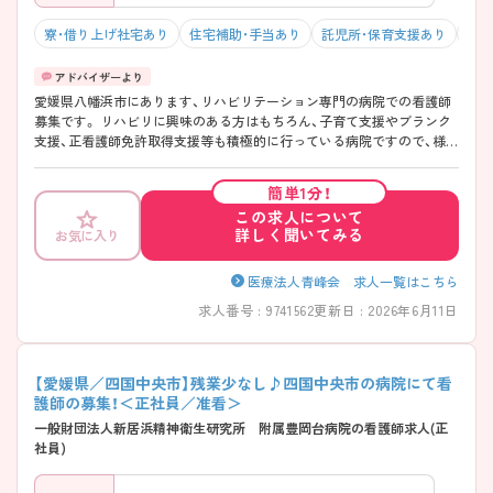
寮・借り上げ社宅あり
住宅補助・手当あり
託児所・保育支援あり
マイ
愛媛県八幡浜市にあります、リハビリテーション専門の病院での看護師
募集です。 リハビリに興味のある方はもちろん、子育て支援やブランク
支援、正看護師免許取得支援等も積極的に行っている病院ですので、様々
なご事情に合わせてのご勤務が可能となっています。 気になる方は担当
アドバイザーまでお気軽にお問い合わせください。
簡単1分！
この求人について
詳しく聞いてみる
お気に入り
医療法人青峰会 求人一覧はこちら
求人番号 : 9741562
更新日 : 2026年6月11日
【愛媛県／四国中央市】残業少なし♪四国中央市の病院にて看
護師の募集！＜正社員／准看＞
一般財団法人新居浜精神衛生研究所 附属豊岡台病院の看護師求人(正
社員)