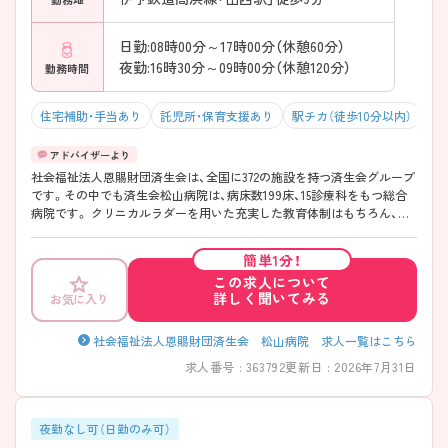
日勤:08時00分～17時00分（休憩60分）
夜勤:16時30分～09時00分（休憩120分）
勤務時間
住宅補助・手当あり
託児所・保育支援あり
駅チカ（徒歩10分以内）
マ
社会福祉法人恩賜財団済生会は、全国に372の施設を持つ済生会グループ
です。その中でも済生会松山病院は、病床数199床、15診療科をもつ総合
病院です。 クリニカルラダーを用いた充実した教育体制はもちろん、
2014年より看護協会主催のWLB（ワークライフバランス）推進事業に参画
しており、 長時間労働・時間外勤務の削減・休暇制度の活用などを積極的
簡単1分！
に発案・実行し、定着率も上がってきています！ 急性期看護を学びたい
この求人について
方、でも3次救急病院のような忙しさはなくプライベートとの両立も大事
詳しく聞いてみる
お気に入り
にされたい方、におすすめの求人で、1年間以上の勤続で1週間程度のリフ
レッシュ休暇を取得することも可能です★ 松山市の急性期病院の中で
も2交代は珍しく、給与水準も高めなので、2交代希望の方、高給与希望の
社会福祉法人恩賜財団済生会 松山病院 求人一覧はこちら
方は是非お問い合わせくださいませ(^^)/！！
求人番号 : 363792
更新日 : 2026年7月31日
夜勤なし可（日勤のみ可）