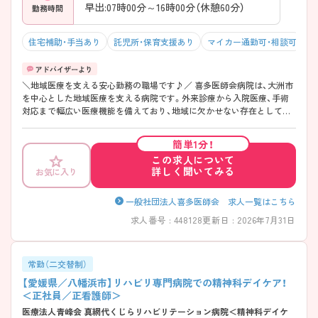
早出:07時00分～16時00分（休憩60分）
勤務時間
住宅補助・手当あり
託児所・保育支援あり
マイカー通勤可・相談可
残
＼地域医療を支える安心勤務の職場です♪／ 喜多医師会病院は、大洲市
を中心とした地域医療を支える病院です。外来診療から入院医療、手術
対応まで幅広い医療機能を備えており、地域に欠かせない存在として多
くの患者さまを支えています。病棟だけでなく手術室や中央材料室など
活躍の場も多彩で、さまざまな経験を積みたい方にもおすすめです。 ま
簡単1分！
た、「年間休日125日」「月平均残業5時間」と働きやすさも魅力のひとつ。
この求人について
院内保育施設や各種休暇制度も整っており、子育て世代の方も安心して
詳しく聞いてみる
お気に入り
勤務しやすい環境です。地域に貢献しながら、無理なく長く働ける職場
をお探しの方にぴったりの求人です♪
――――――――――――――― ■ 「年間休日125日」でしっかりリフレ
一般社団法人喜多医師会 求人一覧はこちら
ッシュ♪ ――――――――――――――― 仕事もプライベートも大切
求人番号 : 448128
更新日 : 2026年7月31日
にしたい方にうれしい勤務環境です。 ・「年間休日125日」のゆとりある休
日数 ・月平均残業時間は「5時間」と少なめ ・住宅手当や扶養手当など福利
厚生も充実 → 無理なく働きながら長期的なキャリア形成を目指せます
♪ ――――――――――――――― ■ 子育て世代を応援する安心サポ
常勤（二交替制）
ート！ ――――――――――――――― 育児と仕事の両立をバックアッ
【愛媛県／八幡浜市】リハビリ専門病院での精神科デイケア！
プする体制があります。 ・院内保育施設を利用可能 ・4歳に達した年度末
＜正社員／正看護師＞
まで預かり可能 ・育児休業や看護休暇の取得実績あり → ライフステー
医療法人青峰会 真網代くじらリハビリテーション病院＜精神科デイケ
ジが変わっても働き続けやすい環境です♪