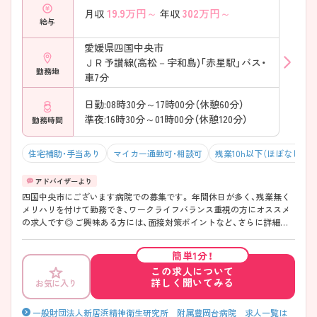
19.9
万円～
302
万円～
月収
年収
給与
愛媛県四国中央市
ＪＲ予讃線(高松－宇和島)「赤星駅」バス・
勤務地
車7分
日勤:08時30分～17時00分（休憩60分）
準夜:16時30分～01時00分（休憩120分）
勤務時間
住宅補助・手当あり
マイカー通勤可・相談可
残業10h以下（ほぼなし）
四国中央市にございます病院での募集です。 年間休日が多く、残業無く
メリハリを付けて勤務でき、ワークライフバランス重視の方にオススメ
の求人です◎ ご興味ある方には、面接対策ポイントなど、さらに詳細を
お話しいたしますのでお気軽にご相談ください。
簡単1分！
この求人について
詳しく聞いてみる
お気に入り
一般財団法人新居浜精神衛生研究所 附属豊岡台病院 求人一覧は