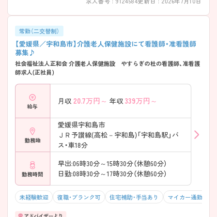
求人番号 : 9124584
更新日 : 2026年7月10日
常勤（二交替制）
【愛媛県／宇和島市】介護老人保健施設にて看護師・准看護師
募集♪
社会福祉法人正和会 介護老人保健施設 やすらぎの杜の看護師、准看護
師求人(正社員)
20.7
万円～
339
万円～
月収
年収
給与
愛媛県宇和島市
ＪＲ予讃線(高松－宇和島)「宇和島駅」バ
勤務地
ス・車18分
早出:06時30分～15時30分（休憩60分）
日勤:08時30分～17時30分（休憩60分）
勤務時間
未経験歓迎
復職・ブランク可
住宅補助・手当あり
マイカー通勤可・