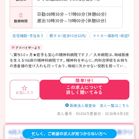
日勤:08時30分～17時00分（休憩60分）
遅出:10時30分～19時00分（休憩60分）
勤務時間
住宅補助・手当あり
駅チカ（徒歩10分以内）
マイカー通勤可・相談可
＼賞与5.0ヶ月★若手も安心の精神科病院です♪／ 久米病院は、地域医療
を支える166床の精神科病院です。精神科を中心に、内科合併症をお持ち
の患者様の受け入れも行っており、地域に欠かせない役割を担っていま
す。 特に魅力なのは、新卒や経験1年未満の方も積極的に受け入れている
点です。教育・研修体制が整っており、精神科未経験からでも段階的に学
簡単1分！
べる環境になっています。また、看護部長は「包み込んでくれるような優
この求人について
しいお人柄」と伺っており、若手の方でも安心して相談しながら成長でき
詳しく聞いてみる
お気に入り
る職場です。 賞与は年間5.0ヶ月分と高水準で、頑張りがしっかり収入に
反映されるのも魅力。残業も少なく定時退社傾向があるため、仕事とプ
ライベートを両立しながら長く働きたい方におすすめの病院です。
医療法人敬愛会 求人一覧はこちら
――――――――――――――― ■ 賞与5.0ヶ月！高収入を目指せる♪
求人番号 : 9065475
更新日 : 2026年8月6日
――――――――――――――― 地域密着型の病院ながら、しっかり収
入を確保できる環境です。 ・月給21.6万円～ ・年収345万円～ ・賞与5.0ヶ
月支給 ・各種手当あり → 安定した経営基盤のもと、長く働きながら収入
アップも目指せます。 ――――――――――――――― ■ 新卒・経験浅
めの方も大歓迎！ ――――――――――――――― 「これから看護師と