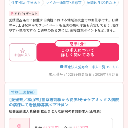
住宅補助・手当あり
マイカー通勤可・相談可
年間休日120日以上
積極
愛媛県西条市に位置する病院における地域連携室でのお仕事です。 日勤
のみ、土日祝休みでプライベートも充実◎福利厚生も充実しており、働き
やすい環境です☆ ご興味のある方には、面接対策ポイントなど、さらに
詳細をご案内しますのでお気軽にご相談ください！
簡単1分！
この求人について
詳しく聞いてみる
お気に入り
医療法人愛寿会 求人一覧はこちら
求人番号 : 10265648
更新日 : 2026年7月24日
常勤（三交替制）
【愛媛県／松山市】警察署前駅から徒歩3分★ケアミックス病院
の病棟にて看護師募集＜正社員＞
社会医療法人真泉会 松山まどんな病院の看護師求人(正社員)
23.7
万円～
356
万円～