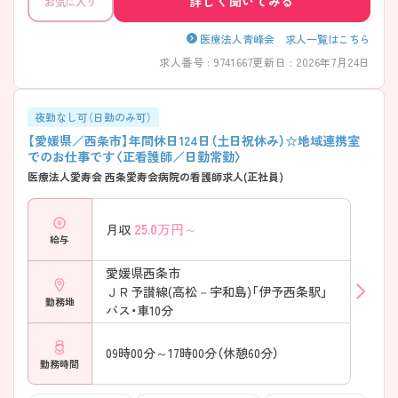
詳しく聞いてみる
お気に入り
医療法人青峰会 求人一覧はこちら
求人番号 : 9741667
更新日 : 2026年7月24日
夜勤なし可（日勤のみ可）
【愛媛県／西条市】年間休日124日（土日祝休み）☆地域連携室
でのお仕事です〈正看護師／日勤常勤〉
医療法人愛寿会 西条愛寿会病院の看護師求人(正社員)
25.0
万円～
月収
給与
愛媛県西条市
ＪＲ予讃線(高松－宇和島)「伊予西条駅」
勤務地
バス・車10分
09時00分～17時00分（休憩60分）
勤務時間