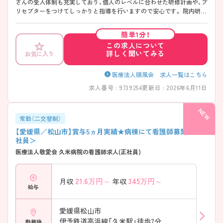
さんの受入体制も充実しており、個人のレベルに合わせた研修計画や、プ
リセプターをつけてしっかりと指導を行いますので安心です。 院内研
修・院外研修も充実していますので、経験の浅い方も安心して働くことが
できる病院です。ご興味のある方はぜひお気軽にお問い合わせください
簡単1分！
あまり募集がでない珍しい求人となりますので、ご希望の方は早めにマ
この求人について
イナビ看護師のアドバイザーまでお問い合わせくださいませ(^^)
詳しく聞いてみる
お気に入り
医療法人順風会 求人一覧はこちら
求人番号 : 9739254
更新日 : 2026年6月11日
常勤（二交替制）
【愛媛県／松山市】賞与5ヵ月実績★病棟にて看護師募集＜正
社員＞
医療法人敬愛会 久米病院の看護師求人(正社員)
21.6
万円～
345
万円～
月収
年収
給与
愛媛県松山市
伊予鉄道高浜線「久米駅」徒歩7分
勤務地