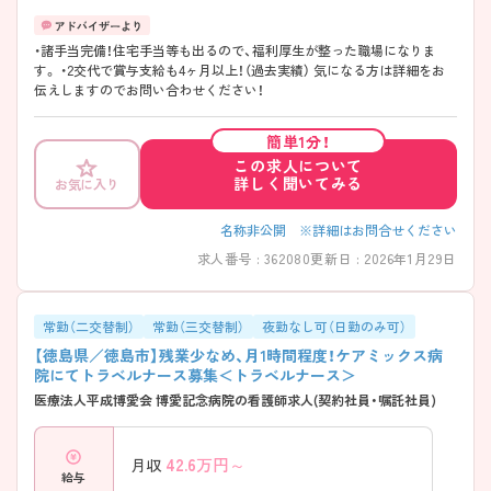
・諸手当完備！住宅手当等も出るので、福利厚生が整った職場になりま
す。 ・2交代で賞与支給も4ヶ月以上！（過去実績） 気になる方は詳細をお
伝えしますのでお問い合わせください！
簡単1分！
この求人について
詳しく聞いてみる
お気に入り
名称非公開 ※詳細はお問合せください
求人番号 : 362080
更新日 : 2026年1月29日
常勤（二交替制）
常勤（三交替制）
夜勤なし可（日勤のみ可）
【徳島県／徳島市】残業少なめ、月1時間程度！ケアミックス病
院にてトラベルナース募集＜トラベルナース＞
医療法人平成博愛会 博愛記念病院の看護師求人(契約社員・嘱託社員)
42.6
万円～
月収
給与