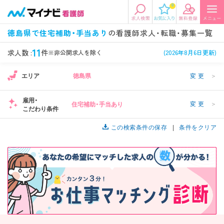
0
エリアから探す
希望の求人条件を選択
徳島県で住宅補助・手当あり
の看護師求人・転職・募集一覧
エリアから探す
駅・路線から探す
条件項目の選択に戻る
11
求人数 :
件
※非公開求人を除く
(2026年8月6日更新)
エリア
徳島県
変更
＞
北陸・信越
関東
資格
勤務形態
看護師、准看護師など
常勤、夜勤なし可など
雇用・
変更
＞
住宅補助・手当あり
こだわり条件
東海
関西
施設形態
担当業務
病院、クリニック・診療所など
この検索条件の保存
病棟、外来など
条件をクリア
診察科目
こだわり条件
北海道・東北
中国・四国
美容外科、
未経験歓迎、
循環器内科など
土日祝休みなど
九州・沖縄
年収
雇用形態
年収500万円以上など
正社員、契約社員など