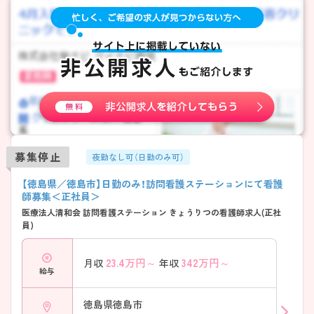
募集停止
夜勤なし可（日勤のみ可）
【徳島県／徳島市】日勤のみ！訪問看護ステーションにて看護
師募集＜正社員＞
医療法人清和会 訪問看護ステーション きょうりつの看護師求人(正社
員)
23.4
万円～
342
万円～
月収
年収
給与
徳島県徳島市