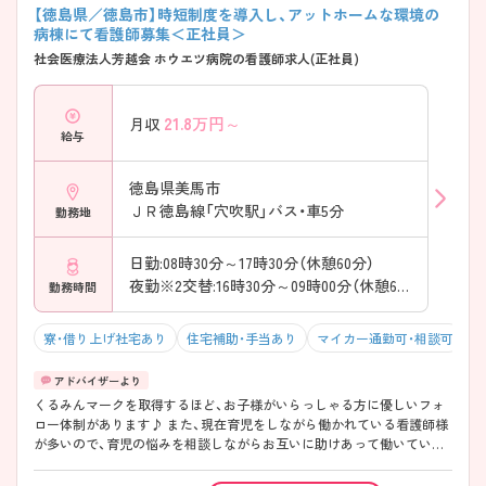
【徳島県／徳島市】時短制度を導入し、アットホームな環境の
病棟にて看護師募集＜正社員＞
社会医療法人芳越会 ホウエツ病院の看護師求人(正社員)
21.8
万円～
月収
給与
徳島県美馬市
ＪＲ徳島線「穴吹駅」バス・車5分
勤務地
日勤:08時30分～17時30分（休憩60分）
夜勤※2交替:16時30分～09時00分（休憩60分）
勤務時間
寮・借り上げ社宅あり
住宅補助・手当あり
マイカー通勤可・相談可
積
くるみんマークを取得するほど、お子様がいらっしゃる方に優しいフォ
ロー体制があります♪ また、現在育児をしながら働かれている看護師様
が多いので、育児の悩みを相談しながらお互いに助けあって働いていけ
る環境が整っています！ ご興味のある方には、面接対策ポイントなど、さ
らに詳細をお話しますので、お気軽にご相談ください。