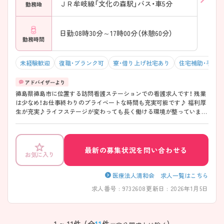
ＪＲ牟岐線「文化の森駅」バス・車5分
勤務地
日勤:08時30分～17時00分（休憩60分）
勤務時間
未経験歓迎
復職・ブランク可
寮・借り上げ社宅あり
住宅補助・手当
徳島県徳島市に位置する訪問看護ステーションでの看護求人です！ 残業
は少なめ！お仕事終わりのプライベートな時間も充実可能です♪ 福利厚
生が充実♪ライフステージが変わっても長く働ける環境が整っています
◎ ご興味ある方には、面接対策ポイントなど、さらに詳細をお話しいた
しますのでお気軽にご相談ください！
最新の募集状況を問い合わせる
お気に入り
医療法人清和会 求人一覧はこちら
求人番号 : 9732608
更新日 : 2026年1月5日
1 ~ 11件 (全
11
件
)