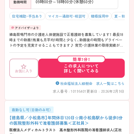
09時00分～18時00分（休憩60分）
勤務時間
住宅補助・手当あり
マイカー通勤可・相談可
積極採用中
夏～秋入職
徳島県鳴門市の介護老人保健施設で正看護師を募集しています！ 最長18
時までの勤務！残業も月平均1時間と少なく、勤務後の時間もプライベー
トの予定を充実させることもできます♪ 育児・介護休業の取得実績があ
り、ライフスタイルが変わっても安心な制度が整っているのも嬉しいポ
イントです◎ ご興味のある方は、面接のポイントをお伝えしますのでご
簡単1分！
連絡ください！
この求人について
詳しく聞いてみる
お気に入り
社会福祉法人緑樹会 求人一覧はこちら
求人番号 : 10195401
更新日 : 2026年2月9日
夜勤なし可（日勤のみ可）
【徳島県／小松島市】年間休日120日☆南小松島駅から徒歩3分
の医院整形外科で准看護師募集＜正社員＞
医療法人メディカルトラスト 髙木整形外科医院の准看護師求人(正社