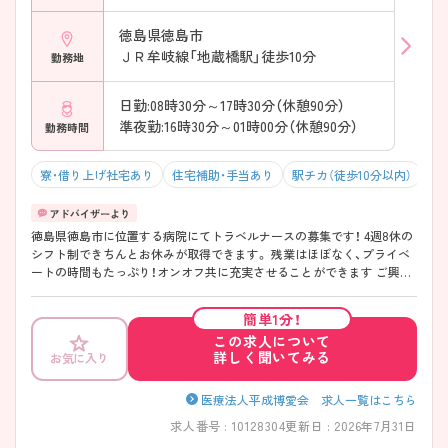
徳島県徳島市
ＪＲ牟岐線「地蔵橋駅」徒歩10分
勤務地
日勤:08時30分～17時30分（休憩90分）
準夜勤:16時30分～01時00分（休憩90分）
勤務時間
寮・借り上げ社宅あり
住宅補助・手当あり
駅チカ（徒歩10分以内）
マ
徳島県徳島市に位置する病院にてトラベルナースの募集です！ 4週8休の
シフト制できちんとお休みが取得できます。 残業はほぼなく、プライベ
ートの時間もたっぷり！オンオフ共に充実させることができます ご興味
のある方には、面接対策ポイントなど、さらに詳細をお話しますので、お
気軽にご相談ください。
簡単1分！
この求人について
詳しく聞いてみる
お気に入り
医療法人平成博愛会 求人一覧はこちら
求人番号 : 10128304
更新日 : 2026年7月31日