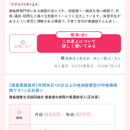
徳島県鳴門市にある病院の求人です。 回復期リハ病床を持つ病院で、外
来・通所・訪問など様々な形態のリハビリに注力しています。 保育手当が
あるように育児に理解がある環境で、子育て世代の看護師さんも多く在
籍しています。 残業もほぼなく、就業している先輩看護師はとても優し
く丁寧に指導くださるの長期的な就業が可能です！ ご興味のある方は担
簡単1分！
当アドバイザーまで是非お尋ねください！
この求人について
詳しく聞いてみる
お気に入り
医療法人愛生会 求人一覧はこちら
求人番号 : 536720
更新日 : 2026年7月31日
【徳島県徳島市】年間休日120日以上の地域密着型の中規模病
院です！＜正社員＞
徳島健康生活協同組合 徳島健生病院の看護師求人(正社員)
28.8
万円～
367
万円～
月収
年収
給与