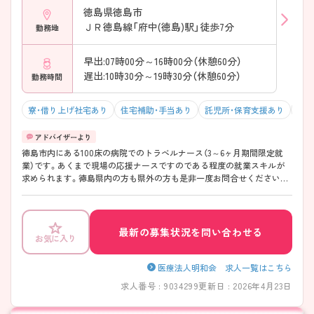
徳島県徳島市
ＪＲ徳島線「府中(徳島)駅」徒歩7分
勤務地
早出:07時00分～16時00分（休憩60分）
遅出:10時30分～19時30分（休憩60分）
勤務時間
寮・借り上げ社宅あり
住宅補助・手当あり
託児所・保育支援あり
駅チ
徳島市内にある100床の病院でのトラベルナース（3～6ヶ月期間限定就
業）です。あくまで現場の応援ナースですのである程度の就業スキルが
求められます。徳島県内の方も県外の方も是非一度お問合せください。
【立地情報】 JR徳島駅まで新幹線停車駅のJR岡山駅から電車で2時間10
分、JR三宮駅から高速バスで2時間です。徳島駅から電車と徒歩で18分で
たまき青空病院に到着します♪山と海に囲まれながらも徳島県の県庁所
在地ですので生活には困らないエリアです。
最新の募集状況を問い合わせる
お気に入り
医療法人明和会 求人一覧はこちら
求人番号 : 9034299
更新日 : 2026年4月23日