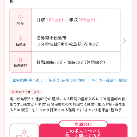
員)
28.1
万円～
399
万円～
月収
年収
給与
徳島県小松島市
ＪＲ牟岐線「南小松島駅」徒歩3分
勤務地
日勤:09時00分～18時00分（休憩60分）
勤務時間
住宅補助・手当あり
駅チカ（徒歩10分以内）
マイカー通勤可・相談可
南小松島駅から徒歩3分の場所にある医院の整形外科にて准看護師の募
集です。残業が月平均1時間程度なので無理なく就業可能☆昇給・賞与あ
るため頑張りをしっかり評価される職場です！また、住宅手当・皆勤手当
など各種手当が充実しているので、安心して働きやすい環境が整ってい
ます♪ご興味ある方は面接ポイントをお伝えしますので、お気軽にご連
簡単1分！
絡ください。
この求人について
詳しく聞いてみる
お気に入り