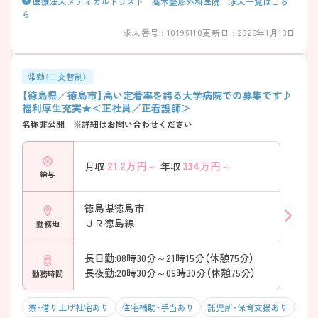
医療法人メディカルトラスト 髙木整形外科医院 求人一覧はこち
ら
求人番号 : 10195110
更新日 : 2026年1月13日
常勤（二交替制）
【徳島県／徳島市】高い定着率を誇る大学病院での募集です♪
福利厚生充実★＜正社員／正看護師＞
名称非公開 ※詳細はお問い合わせください
21.2
万円～
334
万円～
月収
年収
給与
徳島県徳島市
ＪＲ徳島線
勤務地
長日勤:08時30分～21時15分（休憩75分）
長夜勤:20時30分～09時30分（休憩75分）
勤務時間
寮・借り上げ社宅あり
住宅補助・手当あり
託児所・保育支援あり
駅チ