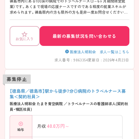
徳島市内にある100床の病院でのトラベルナース（3～6ヶ月期間限定就
業）です。あくまで現場の応援ナースですのである程度の就業スキルが
求められます。徳島県内の方も県外の方も是非一度お問合せください。
【立地情報】 JR徳島駅まで新幹線停車駅のJR岡山駅から電車で2時間10
分、JR三宮駅から高速バスで2時間です。徳島駅から電車と徒歩で18分で
たまき青空病院に到着します♪山と海に囲まれながらも徳島県の県庁所
在地ですので生活には困らないエリアです。
最新の募集状況を問い合わせる
お気に入り
医療法人明和会 求人一覧はこちら
求人番号 : 9863354
更新日 : 2026年4月23日
募集停止
【徳島県／徳島市】駅から徒歩7分◎病院のトラベルナース募
集＜契約社員＞
医療法人明和会 たまき青空病院 ／トラベルナースの看護師求人(契約社
員・嘱託社員)
40.0
万円～
月収
給与