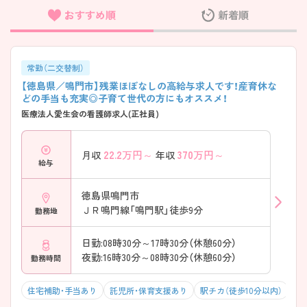
おすすめ順
新着順
フリーワード検索
常勤（二交替制）
【徳島県／鳴門市】残業ほぼなしの高給与求人です！産育休な
どの手当も充実◎子育て世代の方にもオススメ！
医療法人愛生会の看護師求人(正社員)
22.2
万円～
370
万円～
月収
年収
給与
徳島県鳴門市
ＪＲ鳴門線「鳴門駅」徒歩9分
勤務地
日勤:08時30分～17時30分（休憩60分）
夜勤:16時30分～08時30分（休憩60分）
勤務時間
住宅補助・手当あり
託児所・保育支援あり
駅チカ（徒歩10分以内）
マ