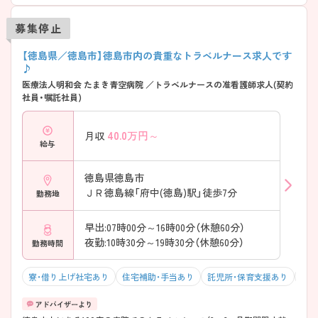
募集停止
【徳島県／徳島市】徳島市内の貴重なトラベルナース求人です
♪
医療法人明和会 たまき青空病院 ／トラベルナースの准看護師求人(契約
社員・嘱託社員)
40.0
万円～
月収
給与
徳島県徳島市
ＪＲ徳島線「府中(徳島)駅」徒歩7分
勤務地
早出:07時00分～16時00分（休憩60分）
夜勤:10時30分～19時30分（休憩60分）
勤務時間
寮・借り上げ社宅あり
住宅補助・手当あり
託児所・保育支援あり
駅チ