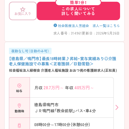
簡単1分！
この求人について
詳しく聞いてみる
お気に入り
社会医療法人芳越会 求人一覧はこちら
求人番号 : 314961
更新日 : 2026年5月26日
夜勤なし可（日勤のみ可）
【徳島県／鳴門市】最長18時終業♪昇給・賞与実績あり◎介護
老人保健施設での募集＜正看護師／日勤常勤＞
社会福祉法人緑樹会 介護老人福祉施設 おおつ苑の看護師求人(正社員)
28.7
万円～
405
万円～
月収
年収
給与
徳島県鳴門市
ＪＲ鳴門線「教会前駅」バス・車4分
勤務地
08時00分～17時00分（休憩60分）