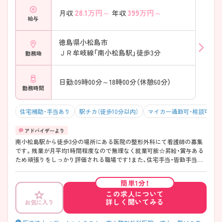
28.1
万円～
399
万円～
月収
年収
給与
徳島県小松島市
ＪＲ牟岐線「南小松島駅」徒歩3分
勤務地
日勤:09時00分～18時00分（休憩60分）
勤務時間
住宅補助・手当あり
駅チカ（徒歩10分以内）
マイカー通勤可・相談可
南小松島駅から徒歩3分の場所にある医院の整形外科にて看護師の募集
です。残業が月平均1時間程度なので無理なく就業可能☆昇給・賞与ある
ため頑張りをしっかり評価される職場です！また、住宅手当・皆勤手当な
ど各種手当が充実しているので、安心して働きやすい環境が整っていま
す♪ご興味ある方は面接ポイントをお伝えしますので、お気軽にご連絡
簡単1分！
ください。
この求人について
詳しく聞いてみる
お気に入り