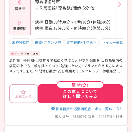
徳島県徳島市
ＪＲ高徳線「徳島駅」徒歩15分 他
勤務地
病棟 日勤:08時30分～17時30分（休憩60分）
病棟 準夜:16時30分～01時00分（休憩60分）
勤務時間
未経験歓迎
復職・ブランク可
住宅補助・手当あり
マイカー通勤可・
急性期～慢性期・回復期まで幅広く学ぶことができる同院は、徳島県内の
病院の中でも中核を担っており、勉強したい方・ブランクがある方にオス
スメです。また、年間休日数が120日程度あり、リフレッシュ休暇も消化
率がほぼ100％と仕事とプライベートを両立しやすい環境が整っており
ます。 働き方も【常勤・嘱託職員・臨時職員・パート】と様々な働き方があ
簡単1分！
り、ライフステージによって、働き方を選ぶことが可能です。気になる詳
この求人について
細は担当者までぜひお尋ねください！
詳しく聞いてみる
お気に入り
徳島健康生活協同組合 求人一覧はこちら
求人番号 : 266307
更新日 : 2026年6月15日