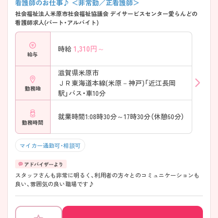
看護師のお仕事♪ ＜非常勤／正看護師＞
社会福祉法人米原市社会福祉協議会 デイサービスセンター愛らんどの
看護師求人(パート・アルバイト)
1,310
円～
時給
給与
滋賀県米原市
ＪＲ東海道本線(米原－神戸)「近江長岡
勤務地
駅」バス・車10分
就業時間1:08時30分～17時30分（休憩60分）
勤務時間
マイカー通勤可・相談可
スタッフさんも非常に明るく、利用者の方々とのコミュニケーションも
良い、雰囲気の良い職場です♪