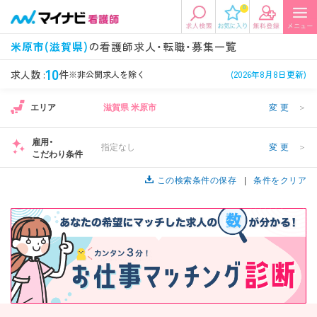
0
エリアから探す
希望の求人条件を選択
米原市(滋賀県)
の看護師求人・転職・募集一覧
エリアから探す
駅・路線から探す
条件項目の選択に戻る
10
求人数 :
件
※非公開求人を除く
(2026年8月8日更新)
エリア
滋賀県 米原市
変更
＞
北陸・信越
関東
資格
勤務形態
看護師、准看護師など
常勤、夜勤なし可など
雇用・
指定なし
変更
＞
こだわり条件
東海
関西
施設形態
担当業務
病院、クリニック・診療所など
この検索条件の保存
病棟、外来など
条件をクリア
診察科目
こだわり条件
北海道・東北
中国・四国
美容外科、
未経験歓迎、
循環器内科など
土日祝休みなど
九州・沖縄
年収
雇用形態
年収500万円以上など
正社員、契約社員など