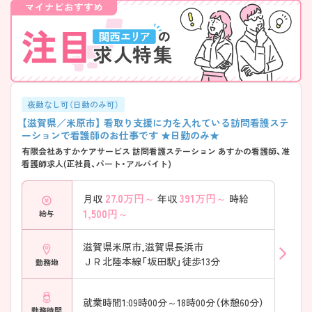
夜勤なし可（日勤のみ可）
【滋賀県／米原市】 看取り支援に力を入れている訪問看護ステ
ーションで看護師のお仕事です ★日勤のみ★
有限会社あすかケアサービス 訪問看護ステーション あすかの看護師、准
看護師求人(正社員、パート・アルバイト)
27.0
万円～
391
万円～
月収
年収
時給
1,500
円～
給与
滋賀県米原市,滋賀県長浜市
ＪＲ北陸本線「坂田駅」徒歩13分
勤務地
就業時間1:09時00分～18時00分（休憩60分）
勤務時間