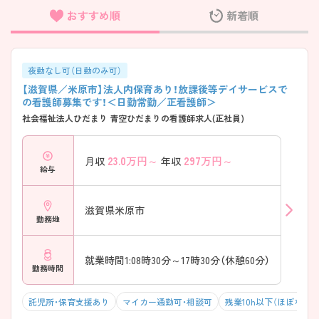
おすすめ順
新着順
フリーワード検索
夜勤なし可（日勤のみ可）
【滋賀県／米原市】法人内保育あり！放課後等デイサービスで
の看護師募集です！＜日勤常勤／正看護師＞
社会福祉法人ひだまり 青空ひだまりの看護師求人(正社員)
23.0
万円～
297
万円～
月収
年収
給与
滋賀県米原市
勤務地
就業時間1:08時30分～17時30分（休憩60分）
勤務時間
託児所・保育支援あり
マイカー通勤可・相談可
残業10h以下（ほぼなし）