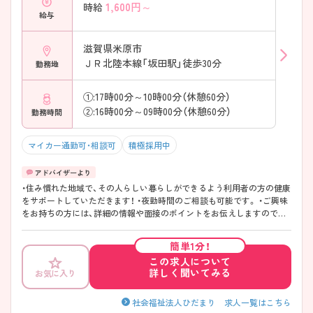
1,600
円～
時給
給与
滋賀県米原市
ＪＲ北陸本線「坂田駅」徒歩30分
勤務地
①:17時00分～10時00分（休憩60分）
②:16時00分～09時00分（休憩60分）
勤務時間
マイカー通勤可・相談可
積極採用中
・住み慣れた地域で、その人らしい暮らしができるよう利用者の方の健康
をサポートしていただきます！ ・夜勤時間のご相談も可能です。 ・ご興味
をお持ちの方には、詳細の情報や面接のポイントをお伝えしますのでお
気軽にお問い合わせください。
簡単1分！
この求人について
詳しく聞いてみる
お気に入り
社会福祉法人ひだまり 求人一覧はこちら