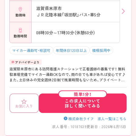
滋賀県米原市
ＪＲ北陸本線「坂田駅」バス・車5分
勤務地
08時30分～17時30分（休憩60分）
勤務時間
マイカー通勤可・相談可
年間休日120日以上
積極採用中
滋賀県米原市にある訪問看護ステーションで正看護師の募集です！ 無料
駐車場完備でマイカー通勤OKなので、雨の日でも車があれば安心です♪
また、土日休みの完全週休2日制で残業時間もないため、プライベートの
時間をしっかり確保できます◎ ご興味ある方は面接ポイントをお伝え
しますので、お気軽にご連絡ください。
簡単1分！
この求人について
詳しく聞いてみる
お気に入り
株式会社ライフ 求人一覧はこちら
求人番号 : 10187639
更新日 : 2026年6月15日