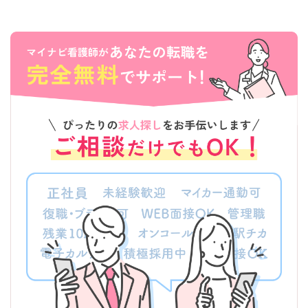
伊吹大根・赤丸かぶをはじめとした地元野菜が自慢です。米原市内には
天然記念物に指定される長岡のゲンジボタルが居るなど、美しい自然も
多いです。
医療機関は病院はなく、クリニック数19施設となっていて、J's女性救命
クリニックや米原診療所などのクリニックが、地域医療を支えていま
す。
求人は【夜勤なし】【マイカー通勤可・相談可】【施設（有料老人ホーム・老
健など）】などがあります。一つひとつの求人をチェックしながら希望に
合った求人を探してみてください。
※各種数字情報は2022年7月 マイナビ調べによる
※近隣の市区：
大津市
/
彦根市
/
長浜市
/
近江八幡市
/
草津市