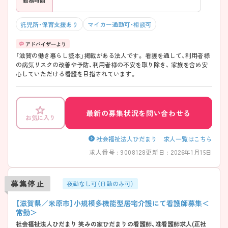
託児所・保育支援あり
マイカー通勤可・相談可
「滋賀の働き暮らし読本」掲載がある法人です。 看護を通して、利用者様
の病気リスクの改善や予防、利用者様の不安を取り除き、 家族を含め安
心していただける看護を目指されています。
最新の募集状況を問い合わせる
お気に入り
社会福祉法人ひだまり 求人一覧はこちら
求人番号 : 9008128
更新日 : 2026年1月15日
募集停止
夜勤なし可（日勤のみ可）
【滋賀県／米原市】小規模多機能型居宅介護にて看護師募集＜
常勤＞
社会福祉法人ひだまり 笑みの家ひだまりの看護師、准看護師求人(正社