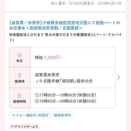
求人番号 : 10142252
更新日 : 2026年5月13日
【滋賀県／米原市】小規模多機能型居宅介護にて夜勤パートの
お仕事★＜夜勤専従非常勤／正看護師＞
社会福祉法人ひだまり 笑みの家ひだまりの看護師求人(パート・アルバイ
ト)
2,000
円～
時給
給与
滋賀県米原市
ＪＲ北陸本線「坂田駅」徒歩30分
勤務地
①:17時00分～10時00分（休憩60分）
②:16時00分～09時00分（休憩60分）
勤務時間
マイカー通勤可・相談可
積極採用中