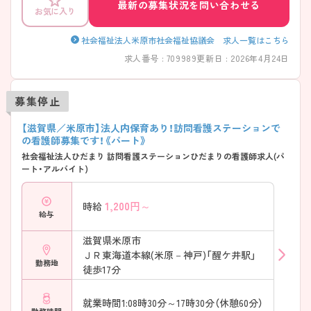
最新の募集状況を問い合わせる
お気に入り
社会福祉法人米原市社会福祉協議会 求人一覧はこちら
求人番号 : 709989
更新日 : 2026年4月24日
募集停止
【滋賀県／米原市】法人内保育あり！訪問看護ステーションで
の看護師募集です！《パート》
社会福祉法人ひだまり 訪問看護ステーションひだまりの看護師求人(パ
ート・アルバイト)
1,200
円～
時給
給与
滋賀県米原市
ＪＲ東海道本線(米原－神戸)「醒ケ井駅」
勤務地
徒歩17分
就業時間1:08時30分～17時30分（休憩60分）
勤務時間