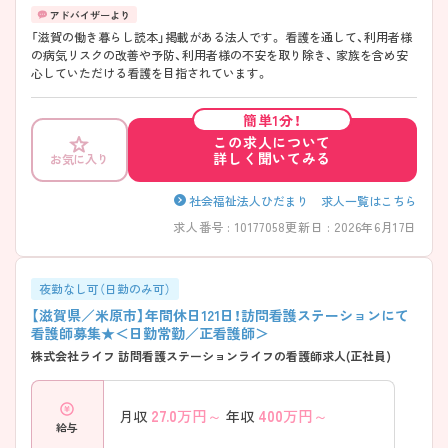
「滋賀の働き暮らし読本」掲載がある法人です。 看護を通して、利用者様
の病気リスクの改善や予防、利用者様の不安を取り除き、 家族を含め安
心していただける看護を目指されています。
簡単1分！
この求人について
詳しく聞いてみる
お気に入り
社会福祉法人ひだまり 求人一覧はこちら
求人番号 : 10177058
更新日 : 2026年6月17日
夜勤なし可（日勤のみ可）
【滋賀県／米原市】年間休日121日！訪問看護ステーションにて
看護師募集★＜日勤常勤／正看護師＞
株式会社ライフ 訪問看護ステーションライフの看護師求人(正社員)
27.0
万円～
400
万円～
月収
年収
給与