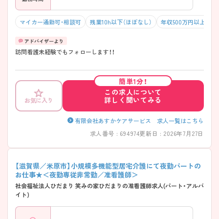
マイカー通勤可・相談可
残業10h以下（ほぼなし）
年収500万円以上可
訪問看護未経験でもフォローします！！
簡単1分！
この求人について
詳しく聞いてみる
お気に入り
有限会社あすかケアサービス 求人一覧はこちら
求人番号 : 694974
更新日 : 2026年7月27日
【滋賀県／米原市】小規模多機能型居宅介護にて夜勤パートの
お仕事★＜夜勤専従非常勤／准看護師＞
社会福祉法人ひだまり 笑みの家ひだまりの准看護師求人(パート・アルバ
イト)