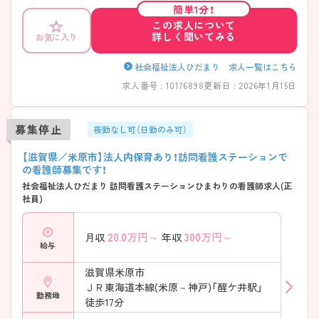
簡単1分！
この求人について
詳しく聞いてみる
お気に入り
社会福祉法人ひだまり 求人一覧はこちら
求人番号 : 10176898
更新日 : 2026年1月15日
募集停止
夜勤なし可（日勤のみ可）
【滋賀県／米原市】法人内保育あり！訪問看護ステーションで
の看護師募集です！
社会福祉法人ひだまり 訪問看護ステーションひまわりの看護師求人(正
社員)
20.0
万円～
300
万円～
月収
年収
給与
滋賀県米原市
ＪＲ東海道本線(米原－神戸)「醒ケ井駅」
勤務地
徒歩17分