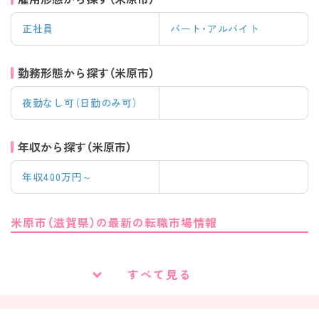
正社員
パート・アルバイト
勤務形態から探す（米原市）
夜勤なし可（日勤のみ可）
年収から探す（米原市）
年収400万円～
米原市（滋賀県）の最新の転職市場情報
滋賀県の北東部にある米原市は、県内で唯一東海道新幹線の駅がある人
口約3.7万人の町です。新幹線が通るため都市圏への交通アクセスがよ
すべて見る
く、大阪には約34分、名古屋には約27分で着くことができます。また積雪
の世界記録を持つ豪雪地「伊吹山」がもたらす豊かな名水や、伝統野菜の