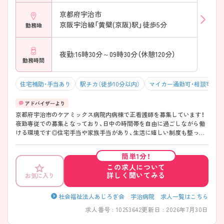
京都府宇治市
京阪宇治線「黄檗(京阪)駅」徒歩5分
勤務地
夜勤:16時30分～09時30分（休憩120分）
勤務時間
住宅補助・手当あり
駅チカ（徒歩10分以内）
マイカー通勤可・相談可
京都府宇治市のケアミックス病院内病棟で正看護師を募集しています！
夜勤専従での募集となっており、日中の時間帯を自由に過ごしながら働
ける環境です◎住宅手当や家族手当があり、生活に嬉しい制度も整って
おります！最寄り駅から徒歩6分と好立地で車・バイク通勤も可能となっ
ております♪通勤しやすいのも嬉しいポイントです！ ご興味のある方
簡単1分！
は、面接のポイントをお伝えしますのでお気軽にご連絡ください！
この求人について
詳しく聞いてみる
お気に入り
社会福祉法人あじろぎ会 宇治病院 求人一覧はこちら
求人番号 : 10253642
更新日 : 2026年7月30日