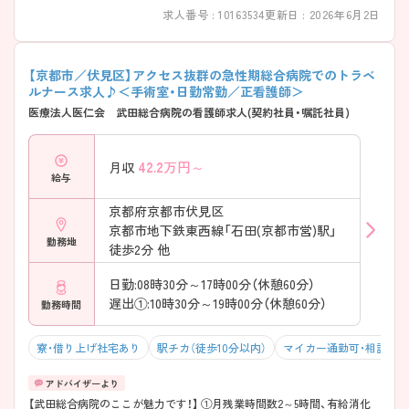
求人番号 : 10163534
更新日 : 2026年6月2日
【京都市／伏見区】アクセス抜群の急性期総合病院でのトラベ
ルナース求人♪＜手術室・日勤常勤／正看護師＞
医療法人医仁会 武田総合病院の看護師求人(契約社員・嘱託社員)
42.2
万円～
月収
給与
京都府京都市伏見区
京都市地下鉄東西線「石田(京都市営)駅」
勤務地
徒歩2分 他
日勤:08時30分～17時00分（休憩60分）
遅出①:10時30分～19時00分（休憩60分）
勤務時間
寮・借り上げ社宅あり
駅チカ（徒歩10分以内）
マイカー通勤可・相談可
【武田総合病院のここが魅力です！】 ①月残業時間数2～5時間、有給消化