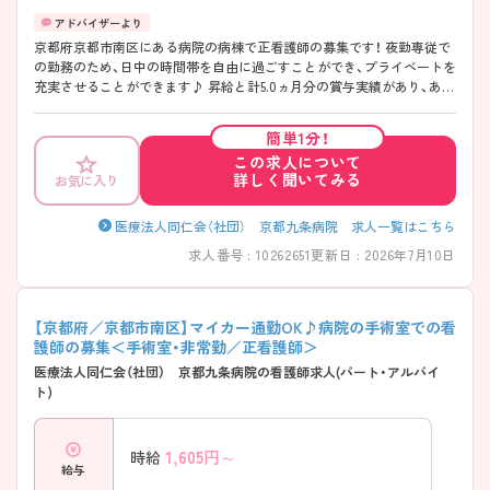
京都府京都市南区にある病院の病棟で正看護師の募集です！ 夜勤専従で
の勤務のため、日中の時間帯を自由に過ごすことができ、プライベートを
充実させることができます♪ 昇給と計5.0ヵ月分の賞与実績があり、あな
たの頑張りがしっかり評価され、やりがいを持ってお仕事ができます！
ご興味ある方は面接ポイントをお伝えしますので、お気軽にご連絡くだ
簡単1分！
さい。
この求人について
詳しく聞いてみる
お気に入り
医療法人同仁会（社団） 京都九条病院 求人一覧はこちら
求人番号 : 10262651
更新日 : 2026年7月10日
【京都府／京都市南区】マイカー通勤OK♪病院の手術室での看
護師の募集＜手術室・非常勤／正看護師＞
医療法人同仁会（社団） 京都九条病院の看護師求人(パート・アルバイ
ト)
1,605
円～
時給
給与