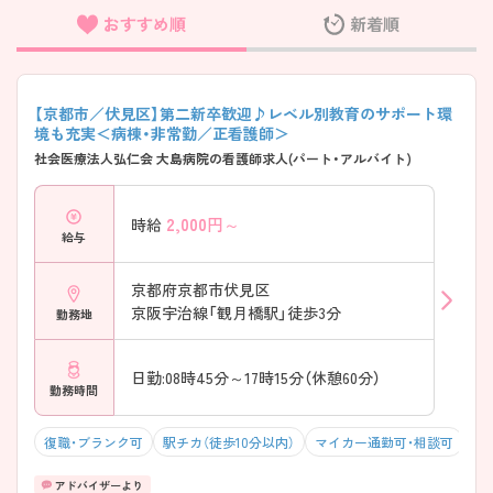
おすすめ順
新着順
フリーワード検索
【京都市／伏見区】第二新卒歓迎♪レベル別教育のサポート環
境も充実＜病棟・非常勤／正看護師＞
社会医療法人弘仁会 大島病院の看護師求人(パート・アルバイト)
2,000
円～
時給
給与
京都府京都市伏見区
京阪宇治線「観月橋駅」徒歩3分
勤務地
日勤:08時45分～17時15分（休憩60分）
勤務時間
復職・ブランク可
駅チカ（徒歩10分以内）
マイカー通勤可・相談可
残