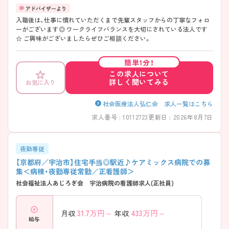
入職後は、仕事に慣れていただくまで先輩スタッフからの丁寧なフォロ
ーがございます◎ ワークライフバランスを大切にされている法人です
☆ ご興味がございましたらぜひご相談ください。
簡単1分！
この求人について
詳しく聞いてみる
お気に入り
社会医療法人弘仁会 求人一覧はこちら
求人番号 : 10112723
更新日 : 2026年8月7日
夜勤専従
【京都府／宇治市】住宅手当◎駅近♪ケアミックス病院での募
集＜病棟・夜勤専従常勤／正看護師＞
社会福祉法人あじろぎ会 宇治病院の看護師求人(正社員)
31.7
万円～
433
万円～
月収
年収
給与