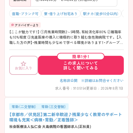
復職・ブランク可
寮・借り上げ社宅あり
駅チカ（徒歩10分以内）
マイ
【ここが魅力です！】 ①月残業時間数2～5時間、有給消化率80% ②離職率
も10%程度 ③先進医療の導入に積極的に取り組む急性期病院です。 【入
職した方の声】・残業時間も少なめで学べる環境があります！・グループが
大きいので教育体制はしっかり整っています。
簡単1分！
この求人について
詳しく聞いてみる
お気に入り
名称非公開 ※詳細はお問合せください
求人番号 : 9105154
更新日 : 2026年8月7日
常勤（二交替制）
常勤（三交替制）
【京都市／伏見区】第二新卒歓迎♪残業少なく教育のサポート
環境も充実＜病棟・常勤／正看護師＞
社会医療法人弘仁会 大島病院の看護師求人(正社員)