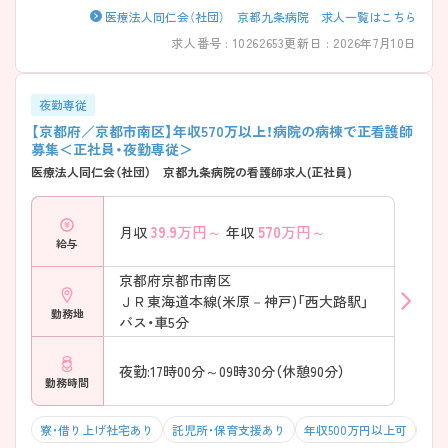
医療法人同仁会（社団） 京都九条病院 求人一覧はこちら
求人番号 : 10262653
更新日 : 2026年7月10日
夜勤専従
【京都府／京都市南区】年収570万以上！病院の病棟で正看護師
募集＜正社員・夜勤専従＞
医療法人同仁会（社団） 京都九条病院の看護師求人(正社員)
39.9
万円～
570
万円～
月収
年収
給与
京都府京都市南区
ＪＲ東海道本線(米原－神戸)「西大路駅」
勤務地
バス・車5分
夜勤:17時00分～09時30分（休憩90分）
勤務時間
寮・借り上げ社宅あり
託児所・保育支援あり
年収500万円以上可
積