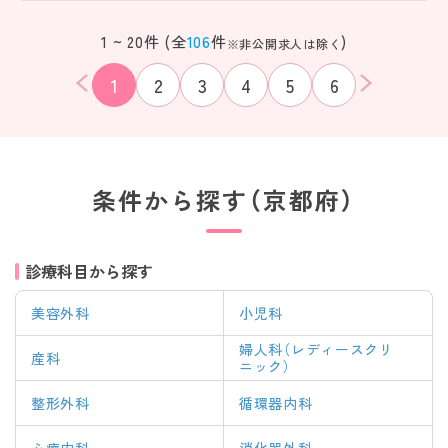
1 ~ 20件 (全
106
件
)
※非公開求人は除く
1
2
3
4
5
6
条件から探す（京都府）
診療科目から探す
美容外科
小児科
婦人科（レディースクリ
産科
ニック）
該当件数
整形外科
循環器内科
条件を
検索する
クリア
件
心療内科
消化器外科