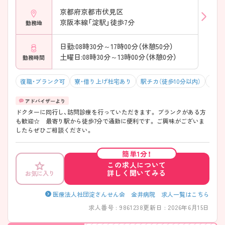
京都府京都市伏見区
京阪本線「淀駅」徒歩7分
勤務地
日勤:08時30分～17時00分（休憩50分）
土曜日:08時30分～13時00分（休憩0分）
勤務時間
復職・ブランク可
寮・借り上げ社宅あり
駅チカ（徒歩10分以内）
マイ
ドクターに同行し、訪問診療を行っていただきます。 ブランクがある方
も歓迎☆ 最寄り駅から徒歩7分で通勤に便利です。 ご興味がございま
したらぜひご相談ください。
簡単1分！
この求人について
詳しく聞いてみる
お気に入り
医療法人社団淀さんせん会 金井病院 求人一覧はこちら
求人番号 : 9861238
更新日 : 2026年6月15日