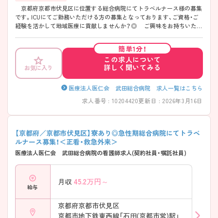
京都府京都市伏見区に位置する総合病院にてトラベルナース様の募集
です。ICUにてご勤務いただける方の募集となっております、ご資格・ご
経験を活かして地域医療に貢献しませんか？◎ ご興味をお持ちいただ
けましたらぜひお問い合わせください。
簡単1分！
この求人について
詳しく聞いてみる
お気に入り
医療法人医仁会 武田総合病院 求人一覧はこちら
求人番号 : 10204420
更新日 : 2026年3月16日
【京都府／京都市伏見区】寮あり◎急性期総合病院にてトラベ
ルナース募集！＜正看・救急外来＞
医療法人医仁会 武田総合病院の看護師求人(契約社員・嘱託社員)
45.2
万円～
月収
給与
京都府京都市伏見区
京都市地下鉄東西線「石田(京都市営)駅」