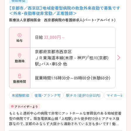
夜勤専従
【京都市／西京区】地域密着型病院の救急外来夜勤で募集です
＜外来・夜勤専従非常勤／正看護師＞
医療法人京都翔医会 西京都病院の看護師求人(パート・アルバイト)
33,000
円～
日給
給与
京都府京都市西京区
ＪＲ東海道本線(米原－神戸)「桂川(京都)
勤務地
駅」バス・車5分 他
就業時間1:16時30分～09時00分（休憩60分）
勤務時間
未経験歓迎
復職・ブランク可
駅チカ（徒歩10分以内）
マイカー通勤可
もともと透析中心の病院で非常にアットホームな雰囲気のある地域密着
型の病院です。 阪急電鉄嵐山線 「上桂駅」から徒歩約10分とアクセス抜
群なので、京都のみならず大阪から通勤されている方も多いです！ 働き
方はご相談できますので、ぜひお問い合わせください☆