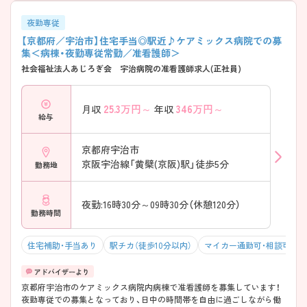
夜勤専従
【京都府／宇治市】住宅手当◎駅近♪ケアミックス病院での募
集＜病棟・夜勤専従常勤／准看護師＞
社会福祉法人あじろぎ会 宇治病院の准看護師求人(正社員)
25.3
万円～
346
万円～
月収
年収
給与
京都府宇治市
京阪宇治線「黄檗(京阪)駅」徒歩5分
勤務地
夜勤:16時30分～09時30分（休憩120分）
勤務時間
住宅補助・手当あり
駅チカ（徒歩10分以内）
マイカー通勤可・相談可
京都府宇治市のケアミックス病院内病棟で准看護師を募集しています！
夜勤専従での募集となっており、日中の時間帯を自由に過ごしながら働