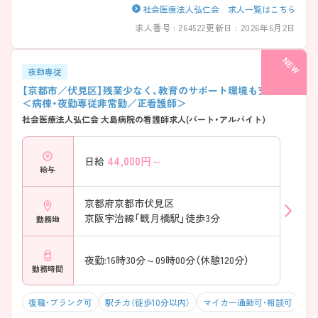
社会医療法人弘仁会 求人一覧はこちら
求人番号 : 264522
更新日 : 2026年6月2日
夜勤専従
【京都市／伏見区】残業少なく、教育のサポート環境も充実♪
＜病棟・夜勤専従非常勤／正看護師＞
社会医療法人弘仁会 大島病院の看護師求人(パート・アルバイト)
44,000
円～
日給
給与
京都府京都市伏見区
京阪宇治線「観月橋駅」徒歩3分
勤務地
夜勤:16時30分～09時00分（休憩120分）
勤務時間
復職・ブランク可
駅チカ（徒歩10分以内）
マイカー通勤可・相談可
残