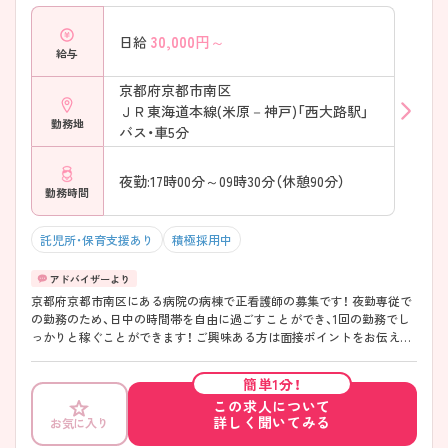
30,000
円～
日給
給与
京都府京都市南区
ＪＲ東海道本線(米原－神戸)「西大路駅」
勤務地
バス・車5分
夜勤:17時00分～09時30分（休憩90分）
勤務時間
託児所・保育支援あり
積極採用中
京都府京都市南区にある病院の病棟で正看護師の募集です！ 夜勤専従で
の勤務のため、日中の時間帯を自由に過ごすことができ、1回の勤務でし
っかりと稼ぐことができます！ ご興味ある方は面接ポイントをお伝えし
ますので、お気軽にご連絡ください。
簡単1分！
この求人について
詳しく聞いてみる
お気に入り