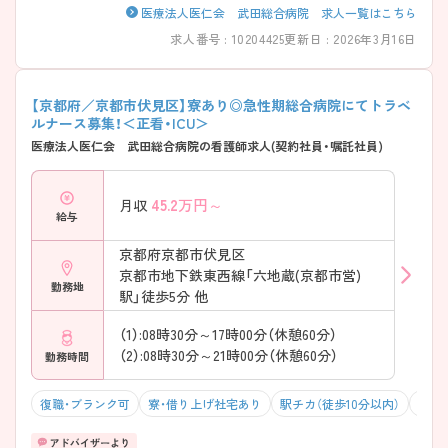
医療法人医仁会 武田総合病院 求人一覧はこちら
求人番号 : 10204425
更新日 : 2026年3月16日
【京都府／京都市伏見区】寮あり◎急性期総合病院にてトラベ
ルナース募集！＜正看・ICU＞
医療法人医仁会 武田総合病院の看護師求人(契約社員・嘱託社員)
45.2
万円～
月収
給与
京都府京都市伏見区
京都市地下鉄東西線「六地蔵(京都市営)
勤務地
駅」徒歩5分 他
（1）:08時30分～17時00分（休憩60分）
（2）:08時30分～21時00分（休憩60分）
勤務時間
復職・ブランク可
寮・借り上げ社宅あり
駅チカ（徒歩10分以内）
マイ