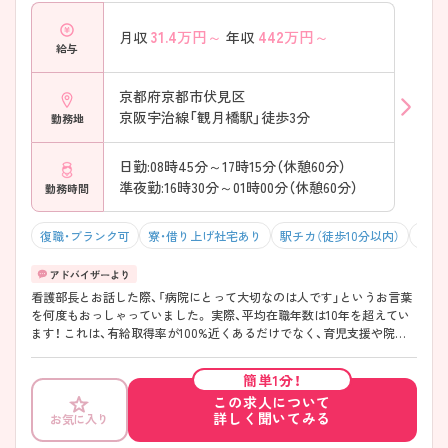
31.4
万円～
442
万円～
月収
年収
給与
京都府京都市伏見区
京阪宇治線「観月橋駅」徒歩3分
勤務地
日勤:08時45分～17時15分（休憩60分）
準夜勤:16時30分～01時00分（休憩60分）
勤務時間
復職・ブランク可
寮・借り上げ社宅あり
駅チカ（徒歩10分以内）
マイ
看護部長とお話した際、「病院にとって大切なのは人です」というお言葉
を何度もおっしゃっていました。 実際、平均在職年数は10年を超えてい
ます！ これは、有給取得率が100%近くあるだけでなく、育児支援や院内
勉強会の実施等の待遇が根底にあるからだと思いました♪
簡単1分！
この求人について
詳しく聞いてみる
お気に入り