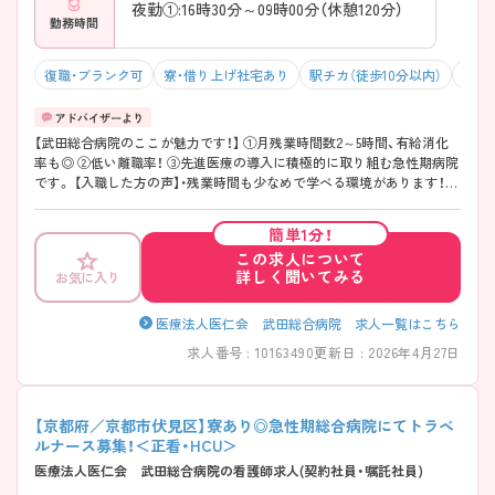
夜勤①:16時30分～09時00分（休憩120分）
勤務時間
復職・ブランク可
寮・借り上げ社宅あり
駅チカ（徒歩10分以内）
マイ
【武田総合病院のここが魅力です！】 ①月残業時間数2～5時間、有給消化
率も◎ ②低い離職率！ ③先進医療の導入に積極的に取り組む急性期病院
です。 【入職した方の声】・残業時間も少なめで学べる環境があります！・
グループが大きいので教育体制はしっかり整っています。
簡単1分！
この求人について
詳しく聞いてみる
お気に入り
医療法人医仁会 武田総合病院 求人一覧はこちら
求人番号 : 10163490
更新日 : 2026年4月27日
【京都府／京都市伏見区】寮あり◎急性期総合病院にてトラベ
ルナース募集！＜正看・HCU＞
医療法人医仁会 武田総合病院の看護師求人(契約社員・嘱託社員)