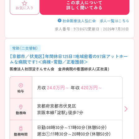
この求人について
詳しく聞いてみる
お気に入り
社会医療法人弘仁会 求人一覧はこちら
求人番号 : 9738672
更新日 : 2026年7月30日
常勤（二交替制）
【京都市／伏見区】年間休日125日！地域密着の97床アットホー
ムな病院です！＜病棟・常勤／正看護師＞
医療法人社団淀さんせん会 金井病院の看護師求人(正社員)
24.0
万円～
420
万円～
月収
年収
給与
京都府京都市伏見区
京阪本線「淀駅」徒歩7分
勤務地
日勤:08時30分～17時00分（休憩50分）
遅出①:11時30分～20時00分（休憩50分）
勤務時間