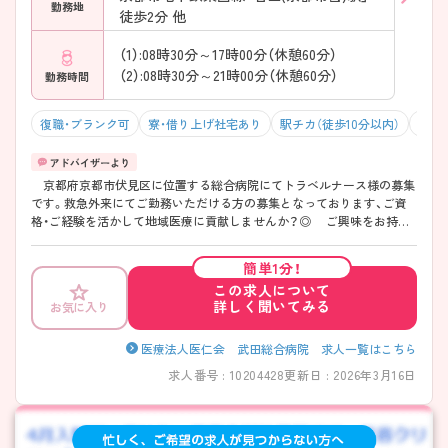
勤務地
徒歩2分 他
（1）:08時30分～17時00分（休憩60分）
（2）:08時30分～21時00分（休憩60分）
勤務時間
復職・ブランク可
寮・借り上げ社宅あり
駅チカ（徒歩10分以内）
マイ
京都府京都市伏見区に位置する総合病院にてトラベルナース様の募集
です。救急外来にてご勤務いただける方の募集となっております、ご資
格・ご経験を活かして地域医療に貢献しませんか？◎ ご興味をお持ち
いただけましたらぜひお問い合わせください。
簡単1分！
この求人について
詳しく聞いてみる
お気に入り
医療法人医仁会 武田総合病院 求人一覧はこちら
求人番号 : 10204428
更新日 : 2026年3月16日