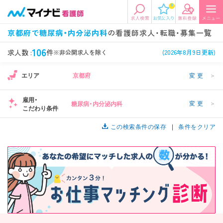
0
エリアから探す
希望の求人条件を選択
京都府で糖尿病・内分泌内科
の看護師求人・転職・募集一覧
エリアから探す
駅・路線から探す
条件項目の選択に戻る
106
求人数 :
件
※非公開求人を除く
(2026年8月9日更新)
エリア
京都府
変更
＞
北陸・信越
関東
資格
勤務形態
看護師、准看護師など
常勤、夜勤なし可など
雇用・
変更
＞
糖尿病・内分泌内科
こだわり条件
東海
関西
施設形態
担当業務
病院、クリニック・診療所など
この検索条件の保存
病棟、外来など
条件をクリア
診察科目
こだわり条件
北海道・東北
中国・四国
美容外科、
未経験歓迎、
循環器内科など
土日祝休みなど
九州・沖縄
年収
雇用形態
年収500万円以上など
正社員、契約社員など