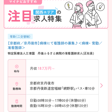
常勤（二交替制）
【京都府／京丹後市】病棟にて看護師の募集♪＜病棟・ 常勤／
准看護師＞
特定医療法人三青園 丹後ふるさと病院の准看護師求人(正社員)
18.7
万円～
月収
給与
京都府京丹後市
京都丹後鉄道宮福線「網野駅」バス・車10分
勤務地
日勤:08時30分～17時00分（休憩60分）
夜勤:16時30分～08時45分（休憩120分）
勤務時間