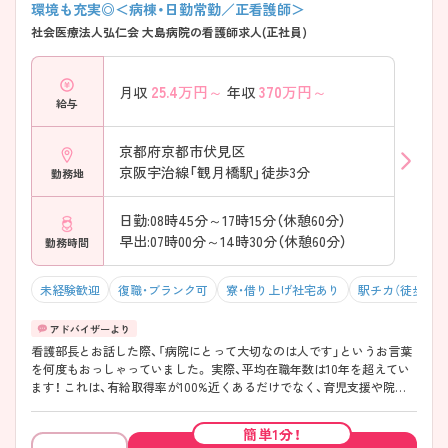
環境も充実◎＜病棟・日勤常勤／正看護師＞
社会医療法人弘仁会 大島病院の看護師求人(正社員)
25.4
万円～
370
万円～
月収
年収
給与
京都府京都市伏見区
京阪宇治線「観月橋駅」徒歩3分
勤務地
日勤:08時45分～17時15分（休憩60分）
早出:07時00分～14時30分（休憩60分）
勤務時間
未経験歓迎
復職・ブランク可
寮・借り上げ社宅あり
駅チカ（徒歩10分
看護部長とお話した際、「病院にとって大切なのは人です」というお言葉
を何度もおっしゃっていました。 実際、平均在職年数は10年を超えてい
ます！ これは、有給取得率が100%近くあるだけでなく、育児支援や院内
勉強会の実施等の待遇が根底にあるからだと思いました♪
簡単1分！