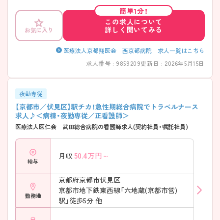
簡単1分！
この求人について
詳しく聞いてみる
お気に入り
医療法人京都翔医会 西京都病院 求人一覧はこちら
求人番号 : 9859209
更新日 : 2026年5月15日
夜勤専従
【京都市／伏見区】駅チカ！急性期総合病院でトラベルナース
求人♪＜病棟・夜勤専従／正看護師＞
医療法人医仁会 武田総合病院の看護師求人(契約社員・嘱託社員)
50.4
万円～
月収
給与
京都府京都市伏見区
京都市地下鉄東西線「六地蔵(京都市営)
勤務地
駅」徒歩5分 他