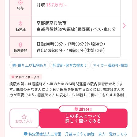
18.7
万円～
月収
給与
京都府京丹後市
京都丹後鉄道宮福線「網野駅」バス・車10分
勤務地
日勤:08時30分～17時00分（休憩60分）
遅出:10時30分～19時00分（休憩60分）
勤務時間
寮・借り上げ社宅あり
託児所・保育支援あり
マイカー通勤可・相談可
病院の隣には看護師さん達のための24時間運営の院内保育所がありま
す。地域のみなさんにより良い医療を提供するためには、看護師さんの
力が重要であり、看護師さんに安心して、継続して働いてもらえる体制づ
くりが重要という考えより、院内保育所を充実させていらっしゃいま
す。職員の働き方に合わせて融通を利かせてくださるので、みなさん安
簡単1分！
心して働かれていらっしゃいます♪ 福利厚生も充実していて働きやす
この求人について
いので、少しでも気になる方はお気軽にご相談ください♪より詳しくご
詳しく聞いてみる
お気に入り
説明させていただきます♪
特定医療法人三青園 丹後ふるさと病院 求人一覧はこちら