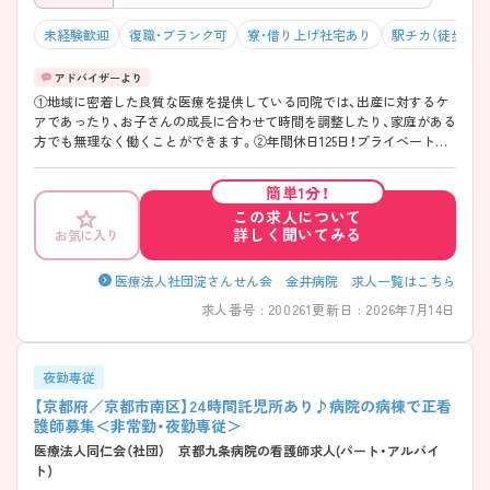
未経験歓迎
復職・ブランク可
寮・借り上げ社宅あり
駅チカ（徒歩10分
①地域に密着した良質な医療を提供している同院では、出産に対するケ
アであったり、お子さんの成長に合わせて時間を調整したり、家庭がある
方でも無理なく働くことができます。②年間休日125日！プライベートも
充実できます♪
簡単1分！
この求人について
詳しく聞いてみる
お気に入り
医療法人社団淀さんせん会 金井病院 求人一覧はこちら
求人番号 : 200261
更新日 : 2026年7月14日
夜勤専従
【京都府／京都市南区】24時間託児所あり♪病院の病棟で正看
護師募集＜非常勤・夜勤専従＞
医療法人同仁会（社団） 京都九条病院の看護師求人(パート・アルバイ
ト)