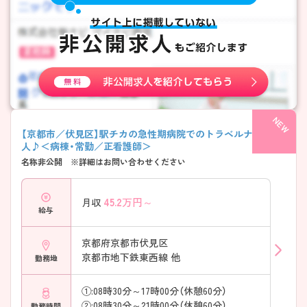
【京都市／伏見区】駅チカの急性期病院でのトラベルナース求
人♪＜病棟・常勤／正看護師＞
名称非公開 ※詳細はお問い合わせください
45.2
万円～
月収
給与
京都府京都市伏見区
京都市地下鉄東西線 他
勤務地
①:08時30分～17時00分（休憩60分）
②:08時30分～21時00分（休憩60分）
勤務時間