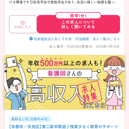
ける環境です◎住宅手当や家族手当があり、生活に嬉しい制度も整って
おります！最寄り駅から徒歩6分と好立地で車・バイク通勤も可能となっ
ております♪通勤しやすいのも嬉しいポイントです！ ご興味のある方
簡単1分！
は、面接のポイントをお伝えしますのでお気軽にご連絡ください！
この求人について
詳しく聞いてみる
お気に入り
社会福祉法人あじろぎ会 宇治病院 求人一覧はこちら
求人番号 : 10253650
更新日 : 2026年7月30日
夜勤なし可（日勤のみ可）
【京都市／伏見区】第二新卒歓迎♪残業少なく教育のサポート