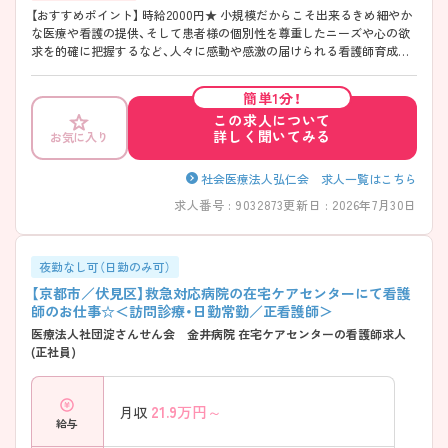
【おすすめポイント】 時給2000円★ 小規模だからこそ出来るきめ細やか
な医療や看護の提供、そして患者様の個別性を尊重したニーズや心の欲
求を的確に把握するなど、人々に感動や感激の届けられる看護師育成に
力を注いでおられます。 また急なお休みなどにも対応していただける、
子育て中の方にも働きやすい環境ですよ！ 詳しくはアドバイザーにお問
簡単1分！
い合わせください。
この求人について
詳しく聞いてみる
お気に入り
社会医療法人弘仁会 求人一覧はこちら
求人番号 : 9032873
更新日 : 2026年7月30日
夜勤なし可（日勤のみ可）
【京都市／伏見区】救急対応病院の在宅ケアセンターにて看護
師のお仕事☆＜訪問診療・日勤常勤／正看護師＞
医療法人社団淀さんせん会 金井病院 在宅ケアセンターの看護師求人
(正社員)
21.9
万円～
月収
給与