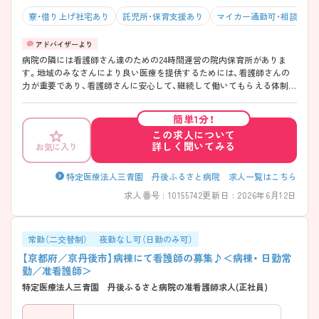
寮・借り上げ社宅あり
託児所・保育支援あり
マイカー通勤可・相談可
病院の隣には看護師さん達のための24時間運営の院内保育所がありま
す。地域のみなさんにより良い医療を提供するためには、看護師さんの
力が重要であり、看護師さんに安心して、継続して働いてもらえる体制づ
くりが重要という考えより、院内保育所を充実させていらっしゃいま
す。子育て中の方の働き方に合わせて融通を利かせてくださるので、み
簡単1分！
なさん安心して働かれていらっしゃいます♪ 福利厚生も充実していて
この求人について
働きやすいので、少しでも気になる方はお気軽にご相談ください♪より
詳しく聞いてみる
お気に入り
詳しくご説明させていただきます♪
特定医療法人三青園 丹後ふるさと病院 求人一覧はこちら
求人番号 : 10155742
更新日 : 2026年6月12日
常勤（二交替制）
夜勤なし可（日勤のみ可）
【京都府／京丹後市】病棟にて看護師の募集♪＜病棟・ 日勤常
勤／准看護師＞
特定医療法人三青園 丹後ふるさと病院の准看護師求人(正社員)