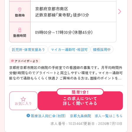
京都府京都市南区
近鉄京都線「東寺駅」徒歩13分
勤務地
09時00分～17時30分（休憩45分）
勤務時間
託児所・保育支援あり
マイカー通勤可・相談可
積極採用中
京都府京都市南区の病院の手術室での看護師の募集です。 月平均時間外
労働1時間なのでプライベートと両立しやすい環境です。マイカー通勤可
能なので通勤もらくらく快適♪ ご興味のある方は、面接のポイントをお
伝えしますのでお気軽にお問い合せください。
簡単1分！
この求人について
詳しく聞いてみる
お気に入り
医療法人同仁会（社団） 京都九条病院 求人一覧はこちら
求人番号 : 10234647
更新日 : 2026年7月10日