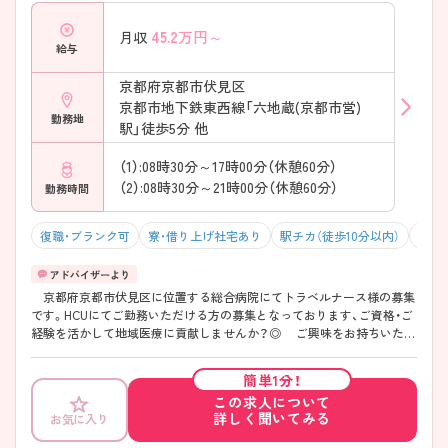
45.2
万円～
月収
給与
京都府京都市伏見区
京都市地下鉄東西線「六地蔵(京都市営)
勤務地
駅」徒歩5分 他
（1）:08時30分～17時00分（休憩60分）
（2）:08時30分～21時00分（休憩60分）
勤務時間
復職・ブランク可
寮・借り上げ社宅あり
駅チカ（徒歩10分以内）
マイ
京都府京都市伏見区に位置する総合病院にてトラベルナース様の募集
です。HCUにてご勤務いただける方の募集となっております、ご資格・ご
経験を活かして地域医療に貢献しませんか？◎ ご興味をお持ちいただ
けましたらぜひお問い合わせください。
簡単1分！
この求人について
詳しく聞いてみる
お気に入り