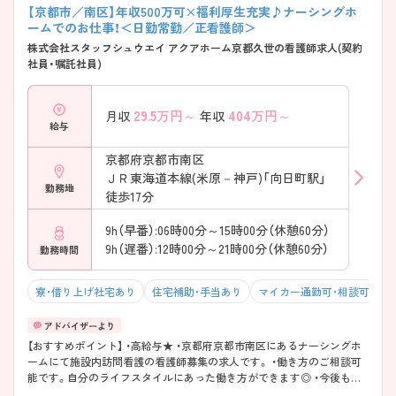
【京都市／南区】年収500万可×福利厚生充実♪ナーシングホ
ームでのお仕事！＜日勤常勤／正看護師＞
株式会社スタッフシュウエイ アクアホーム京都久世の看護師求人(契約
社員・嘱託社員)
29.5
万円～
404
万円～
月収
年収
給与
京都府京都市南区
ＪＲ東海道本線(米原－神戸)「向日町駅」
勤務地
徒歩17分
9h（早番）:06時00分～15時00分（休憩60分）
9h（遅番）:12時00分～21時00分（休憩60分）
勤務時間
寮・借り上げ社宅あり
住宅補助・手当あり
マイカー通勤可・相談可
残
【おすすめポイント】 ・高給与★ ・京都府京都市南区にあるナーシングホ
ームにて施設内訪問看護の看護師募集の求人です。 ・働き方のご相談可
能です。自分のライフスタイルにあった働き方ができます◎ ・今後も施
設を複数展開予定なので、管理職のポストに就くチャンスも豊富です。 ・