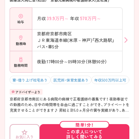
39.9
万円～
570
万円～
月収
年収
給与
京都府京都市南区
ＪＲ東海道本線(米原－神戸)「西大路駅」
勤務地
バス・車5分
夜勤:17時00分～09時30分（休憩90分）
勤務時間
寮・借り上げ社宅あり
託児所・保育支援あり
年収500万円以上可
積
京都府京都市南区にある病院の病棟で正看護師の募集です！ 夜勤専従で
の勤務のため、日中の時間帯を自由に過ごすことができ、プライベートを
充実させることができます♪ 昇給と計5.0ヵ月分の賞与実績があり、あな
たの頑張りがしっかり評価され、やりがいを持ってお仕事ができます！
ご興味ある方は面接ポイントをお伝えしますので、お気軽にご連絡くだ
簡単1分！
さい。
この求人について
詳しく聞いてみる
お気に入り