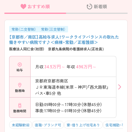
おすすめ順
新着順
フリーワード検索
常勤（二交替制）
常勤（三交替制）
【京都市／南区】高給与求人！ワークライフバランスの取れた
働きやすい病院です♪＜病棟・常勤／正看護師＞
医療法人同仁会（社団） 京都九条病院の看護師求人(正社員)
34.5
万円～
496
万円～
月収
年収
給与
京都府京都市南区
ＪＲ東海道本線(米原－神戸)「西大路駅」
勤務地
バス・車5分 他
日勤:09時00分～17時30分（休憩45分）
準夜:17時00分～01時30分（休憩45分）
勤務時間
未経験歓迎
復職・ブランク可
寮・借り上げ社宅あり
住宅補助・手当