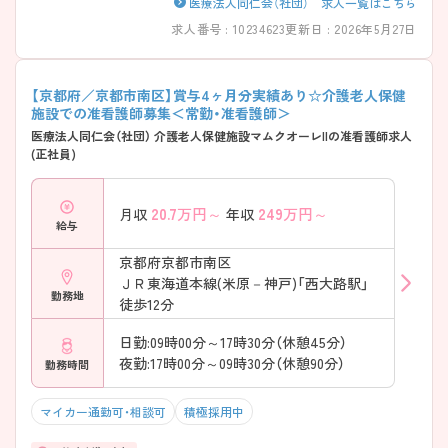
医療法人同仁会（社団） 求人一覧はこちら
求人番号 : 10234623
更新日 : 2026年5月27日
【京都府／京都市南区】賞与4ヶ月分実績あり☆介護老人保健
施設での准看護師募集＜常勤・准看護師＞
医療法人同仁会（社団） 介護老人保健施設マムクオーレIIの准看護師求人
(正社員)
20.7
万円～
249
万円～
月収
年収
給与
京都府京都市南区
ＪＲ東海道本線(米原－神戸)「西大路駅」
勤務地
徒歩12分
日勤:09時00分～17時30分（休憩45分）
夜勤:17時00分～09時30分（休憩90分）
勤務時間
マイカー通勤可・相談可
積極採用中