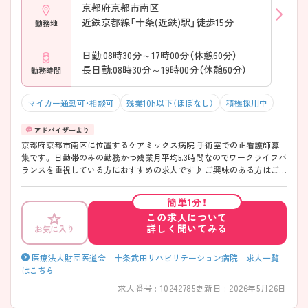
京都府京都市南区
近鉄京都線「十条(近鉄)駅」徒歩15分
勤務地
日勤:08時30分～17時00分（休憩60分）
長日勤:08時30分～19時00分（休憩60分）
勤務時間
マイカー通勤可・相談可
残業10h以下（ほぼなし）
積極採用中
京都府京都市南区に位置するケアミックス病院 手術室での正看護師募
集です。 日勤帯のみの勤務かつ残業月平均5.3時間なのでワークライフバ
ランスを重視している方におすすめの求人です♪ ご興味のある方はご
面接のポイントお伝えしますのでご気軽にお問合せください。
簡単1分！
この求人について
詳しく聞いてみる
お気に入り
医療法人財団医道会 十条武田リハビリテーション病院 求人一覧
はこちら
求人番号 : 10242785
更新日 : 2026年5月26日