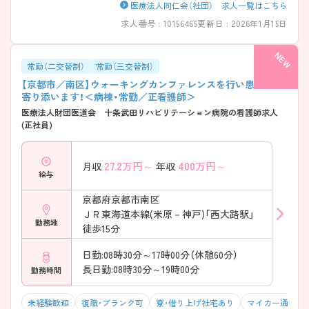
医療法人同仁会（社団） 求人一覧はこちら
求人番号 : 10156465
更新日 : 2026年1月15日
常勤（二交替制）
常勤（三交替制）
【京都市／南区】ウォーキングカンファレンスを行い患者様に
寄り添います！＜病棟・常勤／正看護師＞
医療法人財団医道会 十条武田リハビリテーション病院の看護師求人
(正社員)
27.2
万円～
400
万円～
月収
年収
給与
京都府京都市南区
ＪＲ東海道本線(米原－神戸)「西大路駅」
勤務地
徒歩15分
日勤:08時30分～17時00分（休憩60分）
長日勤:08時30分～19時00分
勤務時間
未経験歓迎
復職・ブランク可
寮・借り上げ社宅あり
マイカー通勤可