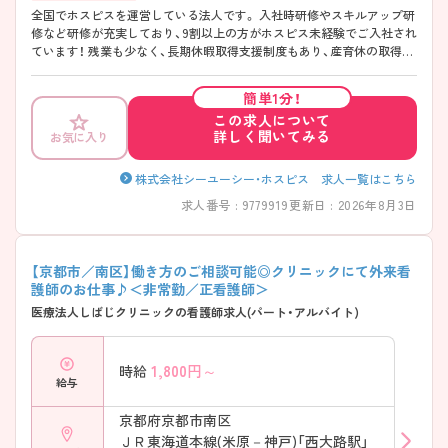
全国でホスピスを運営している法人です。 入社時研修やスキルアップ研
修など研修が充実しており、9割以上の方がホスピス未経験でご入社され
ています！ 残業も少なく、長期休暇取得支援制度もあり、産育休の取得実
績も多数あり◎働きやすい環境です！ ご興味のある方には面接対策ポイ
ントなど、詳細をお話しいたしますのでお気軽にご相談ください。
簡単1分！
この求人について
詳しく聞いてみる
お気に入り
株式会社シーユーシー・ホスピス 求人一覧はこちら
求人番号 : 9779919
更新日 : 2026年8月3日
【京都市／南区】働き方のご相談可能◎クリニックにて外来看
護師のお仕事♪＜非常勤／正看護師＞
医療法人しばじクリニックの看護師求人(パート・アルバイト)
1,800
円～
時給
給与
京都府京都市南区
ＪＲ東海道本線(米原－神戸)「西大路駅」