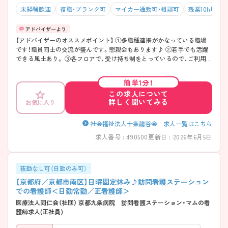
未経験歓迎
復職・ブランク可
マイカー通勤可・相談可
残業10h以下
【アドバイザーのオススメポイント】 ①多職種連携がかなっている職場
です！職員同士の交流が盛んです。懇親会もあります♪ ②若手でも活躍
できる風土あり。 ③各フロアで、受け持ち制をとっているので、ご利用者
様と密接に関わることができます！
簡単1分！
この求人について
詳しく聞いてみる
お気に入り
社会福祉法人十条龍谷会 求人一覧はこちら
求人番号 : 490500
更新日 : 2026年6月5日
夜勤なし可（日勤のみ可）
【京都府／京都市南区】日曜固定休み♪訪問看護ステーション
での看護師＜日勤常勤／正看護師＞
医療法人同仁会（社団） 京都九条病院 訪問看護ステーション・マムの看
護師求人(正社員)