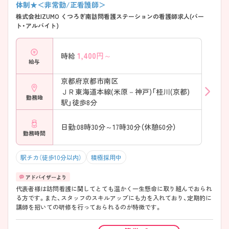
体制★＜非常勤/正看護師＞
株式会社IZUMO くつろぎ南訪問看護ステーションの看護師求人(パー
ト・アルバイト)
1,400
円～
時給
給与
京都府京都市南区
ＪＲ東海道本線(米原－神戸)「桂川(京都)
勤務地
駅」徒歩8分
日勤:08時30分～17時30分（休憩60分）
勤務時間
駅チカ（徒歩10分以内）
積極採用中
代表者様は訪問看護に関してとても温かく一生懸命に取り組んでおられ
る方です。また、スタッフのスキルアップにも力を入れており、定期的に
講師を招いての研修を行っておられるのが特徴です。