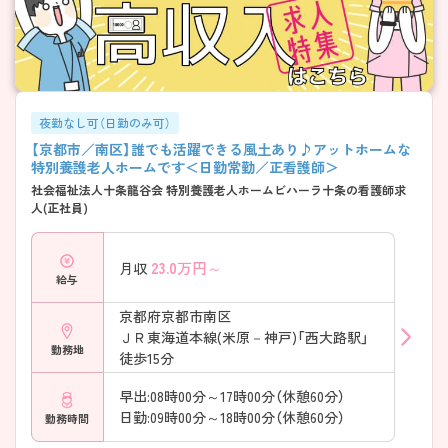
夜勤なし可（日勤のみ可）
【京都市／南区】誰でも活躍できる風土あり♪アットホームな
特別養護老人ホームです＜日勤常勤／正看護師＞
社会福祉法人十条龍谷会 特別養護老人ホームビハーラ十条の看護師求
人(正社員)
23.0
万円～
月収
給与
京都府京都市南区
ＪＲ東海道本線(米原－神戸)「西大路駅」
勤務地
徒歩15分
早出:08時00分～17時00分（休憩60分）
日勤:09時00分～18時00分（休憩60分）
勤務時間