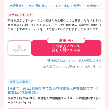
未経験歓迎
土日・祝日休み
マイカー通勤可・相談可
残業10h以下（ほ
研修制度がございますので未経験の方も安心してご就業いただけます◎
南区周辺を訪問していただきます。 土日祝日はお休み、年間休日は120日
ございますのでメリハリをつけて働いていただけます。 ご興味がござい
ましたらぜひご相談ください。
簡単1分！
この求人について
詳しく聞いてみる
お気に入り
株式会社orutensia 求人一覧はこちら
求人番号 : 9861107
更新日 : 2026年6月12日
常勤（二交替制）
【京都市／南区】病院母体で安心の介護老人保健施設です！＜
非常勤／正看護師＞
医療法人同仁会（社団） 介護老人保健施設マムクオーレの看護師求人(パ
ート・アルバイト)