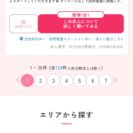
らスタートしていただきます★ オンコールなしで訪問看護に挑戦した
い方や、ブランク明けでゆっくり復帰したい方も安心してスタートでき
ます！ ご興味がございましたら是非ご相談下さい◎
簡単1分！
この求人について
詳しく聞いてみる
お気に入り
合同会社ゆい 訪問看護ステーションゆい 求人一覧はこちら
求人番号 : 10239619
更新日 : 2026年5月26日
1 ~ 20件 (全
128
件
)
※非公開求人は除く
1
2
3
4
5
6
7
エリアから探す
該当件数
条件を
検索する
クリア
件