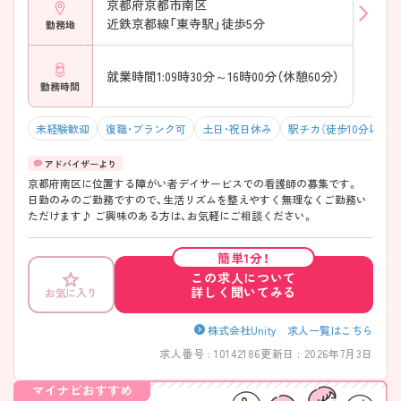
京都府京都市南区
近鉄京都線「東寺駅」徒歩5分
勤務地
就業時間1:09時30分～16時00分（休憩60分）
勤務時間
未経験歓迎
復職・ブランク可
土日・祝日休み
駅チカ（徒歩10分以内）
京都府南区に位置する障がい者デイサービスでの看護師の募集です。
日勤のみのご勤務ですので、生活リズムを整えやすく無理なくご勤務い
ただけます♪ ご興味のある方は、お気軽にご相談ください。
簡単1分！
この求人について
詳しく聞いてみる
お気に入り
株式会社Unity 求人一覧はこちら
求人番号 : 10142186
更新日 : 2026年7月3日