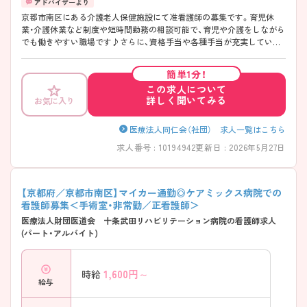
京都市南区にある介護老人保健施設にて准看護師の募集です。育児休
業・介護休業など制度や短時間勤務の相談可能で、育児や介護をしながら
でも働きやすい職場です♪さらに、資格手当や各種手当が充実している
ので、安心して働きやすい環境が整っています！ご興味ある方は面接ポイ
ントをお伝えしますので、お気軽にご連絡ください。
簡単1分！
この求人について
詳しく聞いてみる
お気に入り
医療法人同仁会（社団） 求人一覧はこちら
求人番号 : 10194942
更新日 : 2026年5月27日
【京都府／京都市南区】マイカー通勤◎ケアミックス病院での
看護師募集＜手術室・非常勤／正看護師＞
医療法人財団医道会 十条武田リハビリテーション病院の看護師求人
(パート・アルバイト)
1,600
円～
時給
給与