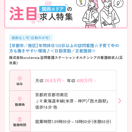
夜勤なし可（日勤のみ可）
【京都市／南区】年間休日120日以上の訪問看護☆子育て中の
方も働きやすい環境♪＜日勤常勤／正看護師＞
株式会社orutensia 訪問看護ステーションオルテンシアの看護師求人(正
社員)
26.0
万円～
400
万円～
月収
年収
給与
京都府京都市南区
ＪＲ東海道本線(米原－神戸)「西大路駅」
勤務地
徒歩14分 他
就業時間1:09時00分～18時00分（休憩60分）
勤務時間