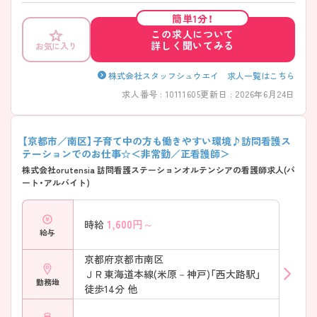
ご興味をお持ちの方は、お気軽にお問い合わせください！
簡単1分！
この求人について
詳しく聞いてみる
お気に入り
株式会社スタッフシュウエイ 求人一覧はこちら
求人番号 : 10111605
更新日 : 2026年6月24日
【京都市／南区】子育て中の方も働きやすい環境♪訪問看護ス
テーションでのお仕事☆＜非常勤／正看護師＞
株式会社orutensia 訪問看護ステーションオルテンシアの看護師求人(パ
ート・アルバイト)
1,600
円～
時給
給与
京都府京都市南区
ＪＲ東海道本線(米原－神戸)「西大路駅」
勤務地
徒歩14分 他