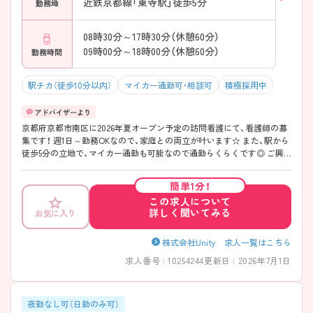
近鉄京都線「東寺駅」徒歩5分
勤務地
08時30分～17時30分（休憩60分）
09時00分～18時00分（休憩60分）
勤務時間
駅チカ（徒歩10分以内）
マイカー通勤可・相談可
積極採用中
京都府京都市南区に2026年夏オープン予定の訪問看護にて、看護師の募
集です！ 週1日～勤務OKなので、家庭との両立が叶います☆ また、駅から
徒歩5分の立地で、マイカー通勤も可能なので通勤らくらくです◎ ご興
味のある方には、面接対策ポイントなど、さらに詳細をお話しいたします
のでお気軽にご相談ください！
簡単1分！
この求人について
詳しく聞いてみる
お気に入り
株式会社Unity 求人一覧はこちら
求人番号 : 10254244
更新日 : 2026年7月1日
夜勤なし可（日勤のみ可）