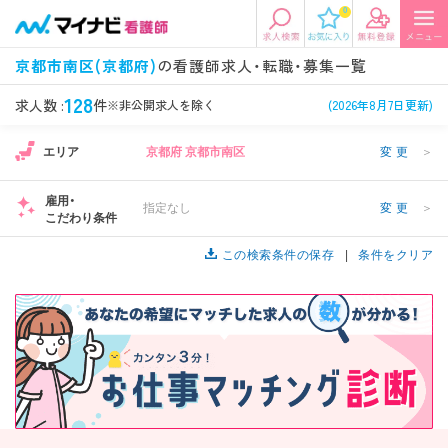
0
エリアから探す
希望の求人条件を選択
京都市南区(京都府)
の看護師求人・転職・募集一覧
エリアから探す
駅・路線から探す
条件項目の選択に戻る
128
求人数 :
件
※非公開求人を除く
(2026年8月7日更新)
エリア
京都府 京都市南区
変更
＞
北陸・信越
関東
資格
勤務形態
看護師、准看護師など
常勤、夜勤なし可など
雇用・
指定なし
変更
＞
こだわり条件
東海
関西
施設形態
担当業務
病院、クリニック・診療所など
この検索条件の保存
病棟、外来など
条件をクリア
診察科目
こだわり条件
北海道・東北
中国・四国
美容外科、
未経験歓迎、
循環器内科など
土日祝休みなど
九州・沖縄
年収
雇用形態
年収500万円以上など
正社員、契約社員など