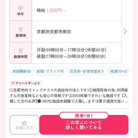
1,520
円～
時給
給与
京都府京都市南区
勤務地
日勤:09時00分～17時30分（休憩45分）
夜勤:17時00分～09時30分（休憩90分）
勤務時間
未経験歓迎
復職・ブランク可
託児所・保育支援あり
残業10h以下（ほ
①京都市内でトップクラスの高給料の法人です！②病院母体の為、利用者
さんの急変時なども安心の体制です③2005年築できれいな施設です 【入
職した方のお声】■（40代）施設未経験で入職し、まずは要介護度の低いフ
ロアから仕事を教えていただいています。楽しく仕事をさせていただい
ています！
簡単1分！
この求人について
詳しく聞いてみる
お気に入り