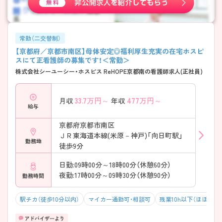
常勤（二交替制）
【京都府／京都市南区】母体安定◎福利厚生充実の在宅ホスピ
スにて正看護師の募集です！＜常勤＞
株式会社シーユーシー・ホスピス ReHOPE京都南の看護師求人(正社員)
33.7
万円～
477
万円～
月収
年収
給与
京都府京都市南区
ＪＲ東海道本線(米原－神戸)「向日町駅」
勤務地
徒歩9分
日勤:09時00分～18時00分（休憩60分）
夜勤:17時00分～09時30分（休憩90分）
勤務時間
駅チカ（徒歩10分以内）
マイカー通勤可・相談可
残業10h以下（ほぼなし