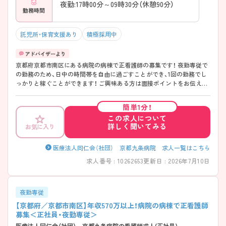
夜勤:17時00分～09時30分（休憩90分）
勤務時間
託児所・保育支援あり
積極採用中
京都府京都市南区にある病院の病棟で正看護師の募集です！ 夜勤専従で
の勤務のため、日中の時間帯を自由に過ごすことができ、1回の勤務でし
っかりと稼ぐことができます！ ご興味ある方は面接ポイントをお伝えし
ますので、お気軽にご連絡ください。
簡単1分！
この求人について
詳しく聞いてみる
お気に入り
医療法人同仁会（社団） 京都九条病院 求人一覧はこちら
求人番号 : 10262653
更新日 : 2026年7月10日
夜勤専従
【京都府／京都市南区】年収570万以上！病院の病棟で正看護師
募集＜正社員・夜勤専従＞
医療法人同仁会（社団） 京都九条病院の看護師求人(正社員)