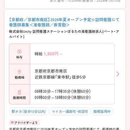
求人番号 : 10234647
更新日 : 2026年7月10日
【京都府／京都市南区】2026年夏オープン予定☆訪問看護にて
看護師募集＜准看護師／非常勤＞
株式会社Unity 訪問看護ステーションぽるたの准看護師求人(パート・ア
ルバイト)
1,800
円～
時給
給与
京都府京都市南区
近鉄京都線「東寺駅」徒歩5分
勤務地
08時30分～17時30分（休憩60分）
09時00分～18時00分（休憩60分）
勤務時間
駅チカ（徒歩10分以内）
マイカー通勤可・相談可
積極採用中
京都府京都市南区に2026年夏オープン予定の訪問看護にて、看護師の募