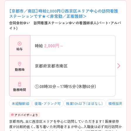
【京都市／南区】時給2,000円◎西京区エリア中心の訪問看護
ステーションです★＜非常勤／正看護師＞
合同会社ゆい 訪問看護ステーションゆいの看護師求人(パート・アルバ
イト)
2,000
円～
時給
給与
京都府京都市南区
勤務地
①:08時30分～17時15分（休憩60分）
勤務時間
未経験歓迎
復職・ブランク可
残業10h以下（ほぼなし）
積極採用中
京都市内、主に西京区エリアを中心に訪問していただきます！ 医療依存
度が比較的低く、落ち着いた利用者さまが中心、入職後は必ず同行訪問か