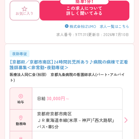
簡単1分！
この求人について
詳しく聞いてみる
お気に入り
株式会社IZUMO 求人一覧はこちら
求人番号 : 9771315
更新日 : 2026年7月10日
夜勤専従
【京都府／京都市南区】24時間託児所あり♪病院の病棟で正看
護師募集＜非常勤・夜勤専従＞
医療法人同仁会（社団） 京都九条病院の看護師求人(パート・アルバイ
ト)
30,000
円～
日給
給与
京都府京都市南区
ＪＲ東海道本線(米原－神戸)「西大路駅」
勤務地
バス・車5分