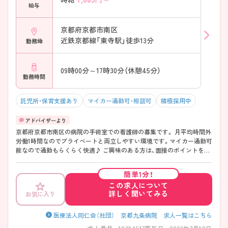
給与
京都府京都市南区
近鉄京都線「東寺駅」徒歩13分
勤務地
09時00分～17時30分（休憩45分）
勤務時間
託児所・保育支援あり
マイカー通勤可・相談可
積極採用中
京都府京都市南区の病院の手術室での看護師の募集です。 月平均時間外
労働1時間なのでプライベートと両立しやすい環境です。マイカー通勤可
能なので通勤もらくらく快適♪ ご興味のある方は、面接のポイントをお
伝えしますのでお気軽にお問い合せください。
簡単1分！
この求人について
詳しく聞いてみる
お気に入り
医療法人同仁会（社団） 京都九条病院 求人一覧はこちら