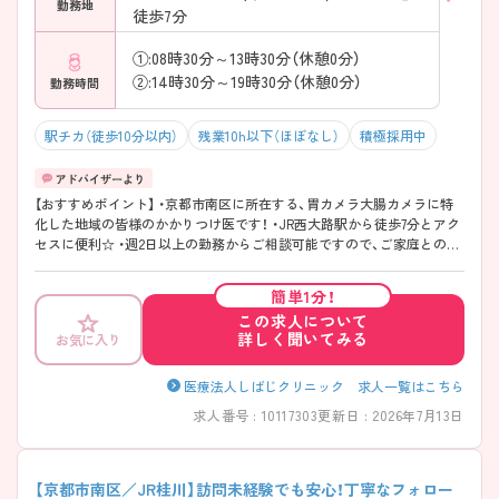
勤務地
徒歩7分
①:08時30分～13時30分（休憩0分）
②:14時30分～19時30分（休憩0分）
勤務時間
駅チカ（徒歩10分以内）
残業10h以下（ほぼなし）
積極採用中
【おすすめポイント】 ・京都市南区に所在する、胃カメラ大腸カメラに特
化した地域の皆様のかかりつけ医です！ ・JR西大路駅から徒歩7分とアク
セスに便利☆ ・週2日以上の勤務からご相談可能ですので、ご家庭との両
立も可能です！ ・ご興味がございましたらぜひご相談ください。
簡単1分！
この求人について
詳しく聞いてみる
お気に入り
医療法人しばじクリニック 求人一覧はこちら
求人番号 : 10117303
更新日 : 2026年7月13日
【京都市南区／JR桂川】訪問未経験でも安心！丁寧なフォロー