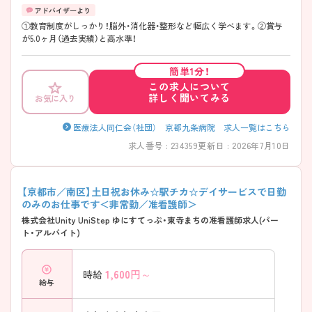
①教育制度がしっかり！脳外・消化器・整形など幅広く学べます。②賞与
が5.0ヶ月（過去実績）と高水準！
簡単1分！
この求人について
詳しく聞いてみる
お気に入り
医療法人同仁会（社団） 京都九条病院 求人一覧はこちら
求人番号 : 234359
更新日 : 2026年7月10日
【京都市／南区】土日祝お休み☆駅チカ☆デイサービスで日勤
のみのお仕事です＜非常勤／准看護師＞
株式会社Unity UniStep ゆにすてっぷ・東寺まちの准看護師求人(パー
ト・アルバイト)
1,600
円～
時給
給与