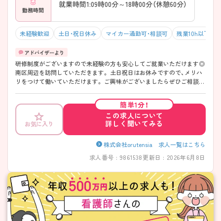
就業時間1:09時00分～18時00分（休憩60分）
勤務時間
未経験歓迎
土日・祝日休み
マイカー通勤可・相談可
残業10h以下（ほ
研修制度がございますので未経験の方も安心してご就業いただけます◎
南区周辺を訪問していただきます。 土日祝日はお休みですので、メリハ
リをつけて働いていただけます。 ご興味がございましたらぜひご相談く
ださい。
簡単1分！
この求人について
詳しく聞いてみる
お気に入り
株式会社orutensia 求人一覧はこちら
求人番号 : 9861538
更新日 : 2026年6月8日