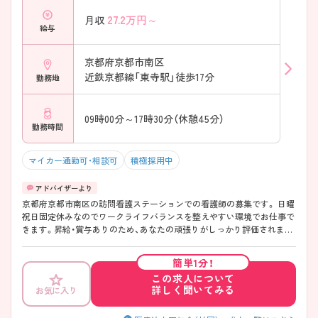
27.2
万円～
月収
給与
京都府京都市南区
近鉄京都線「東寺駅」徒歩17分
勤務地
09時00分～17時30分（休憩45分）
勤務時間
マイカー通勤可・相談可
積極採用中
京都府京都市南区の訪問看護ステーションでの看護師の募集です。 日曜
祝日固定休みなのでワークライフバランスを整えやすい環境でお仕事で
きます。昇給・賞与ありのため、あなたの頑張りがしっかり評価されま
す。 ご興味のある方は、面接のポイントをお伝えしますのでお気軽にお
問い合せください。
簡単1分！
この求人について
詳しく聞いてみる
お気に入り