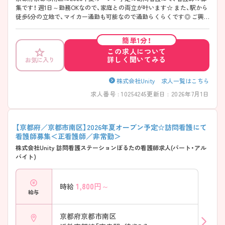
集です！ 週1日～勤務OKなので、家庭との両立が叶います☆ また、駅から
徒歩5分の立地で、マイカー通勤も可能なので通勤らくらくです◎ ご興
味のある方には、面接対策ポイントなど、さらに詳細をお話しいたします
のでお気軽にご相談ください！
簡単1分！
この求人について
詳しく聞いてみる
お気に入り
株式会社Unity 求人一覧はこちら
求人番号 : 10254245
更新日 : 2026年7月1日
【京都府／京都市南区】2026年夏オープン予定☆訪問看護にて
看護師募集＜正看護師／非常勤＞
株式会社Unity 訪問看護ステーションぽるたの看護師求人(パート・アル
バイト)
1,800
円～
時給
給与
京都府京都市南区