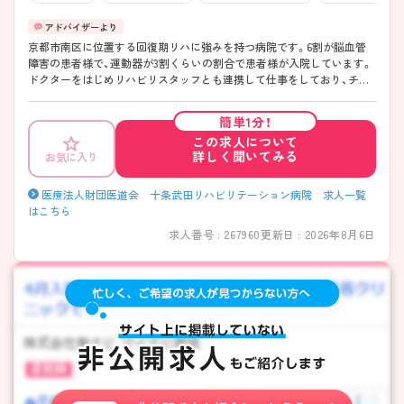
京都市南区に位置する回復期リハに強みを持つ病院です。6割が脳血管
障害の患者様で、運動器が3割くらいの割合で患者様が入院しています。
ドクターをはじめリハビリスタッフとも連携して仕事をしており、チー
ム全体で仕事を進められる環境はやりがいです。 【十条武田リハビリテ
ーションのここが魅力です！】①教育研修体制が充実しておりますので、
簡単1分！
困ったことがあればすぐに質問することができます。②託児所・保育所
この求人について
が完備しておりますので、子育て中の方も安心して勤務することができ
詳しく聞いてみる
お気に入り
ます。ご興味をお持ちの方はお気軽にお問い合わせください。
医療法人財団医道会 十条武田リハビリテーション病院 求人一覧
はこちら
求人番号 : 267960
更新日 : 2026年8月6日