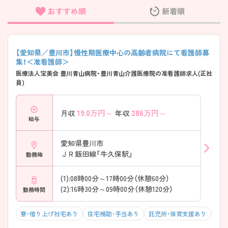
おすすめ順
新着順
フリーワード検索
【愛知県／豊川市】慢性期医療中心の高齢者病院にて看護師募
集！＜准看護師＞
医療法人宝美会 豊川青山病院・豊川青山介護医療院の准看護師求人(正社
員)
19.0
万円～
286
万円～
月収
年収
給与
愛知県豊川市
ＪＲ飯田線「牛久保駅」
勤務地
(1):08時00分～17時00分（休憩60分）
(2):16時30分～09時00分（休憩120分）
勤務時間
寮・借り上げ社宅あり
住宅補助・手当あり
託児所・保育支援あり
マイ