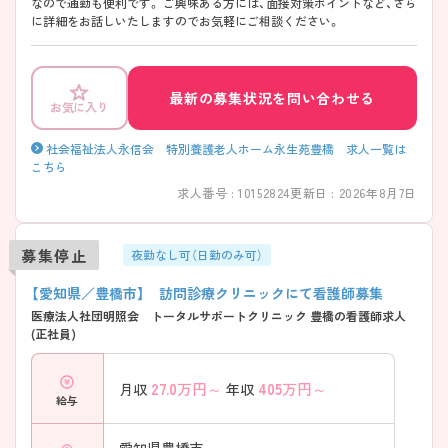
なので通勤も便利です。 ご興味ある方には、面接対策ポイントなど、さら
に詳細をお話しいたしますのでお気軽にご相談ください。
最新の募集状況を問い合わせる
お気に入り
社会福祉法人永信会 特別養護老人ホーム永生苑豊橋 求人一覧は
こちら
求人番号 : 10152824
更新日 : 2026年8月7日
募集停止
夜勤なし可（日勤のみ可）
【愛知県／豊橋市】 訪問診療クリニックにて看護師募集
医療法人社団明照会 トータルサポートクリニック 豊橋の看護師求人
(正社員)
27.0
万円～
405
万円～
月収
年収
給与
愛知県豊橋市