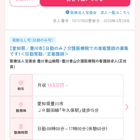
医療法人宝美会 求人一覧はこちら
求人番号 : 10137050
更新日 : 2026年4月28日
夜勤なし可（日勤のみ可）
【愛知県／豊川市】日勤のみ♪介護医療院での准看護師の募集
です！＜日勤常勤／正看護師＞
医療法人宝美会 豊川青山病院・豊川青山介護医療院の看護師求人(正社
員)
19.5
万円～
月収
給与
愛知県豊川市
ＪＲ飯田線「牛久保駅」徒歩15分
勤務地
日勤:08時00分～17時00分（休憩60分）
勤務時間