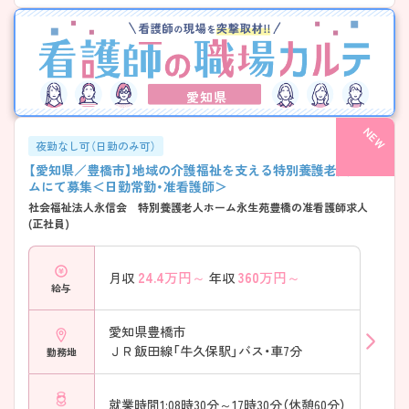
愛知県
夜勤なし可（日勤のみ可）
【愛知県／豊橋市】地域の介護福祉を支える特別養護老人ホー
ムにて募集＜日勤常勤・准看護師＞
社会福祉法人永信会 特別養護老人ホーム永生苑豊橋の准看護師求人
(正社員)
24.4
万円～
360
万円～
月収
年収
給与
愛知県豊橋市
ＪＲ飯田線「牛久保駅」バス・車7分
勤務地
就業時間1:08時30分～17時30分（休憩60分）