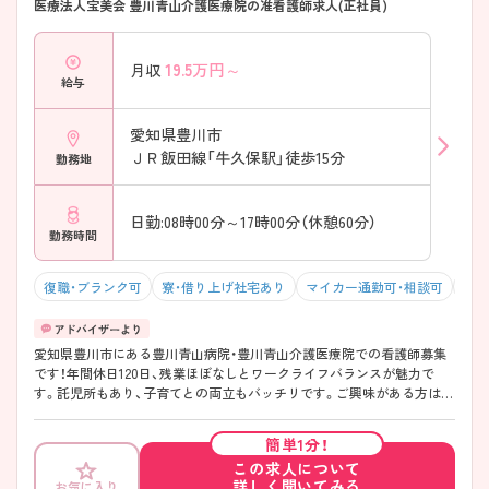
医療法人宝美会 豊川青山介護医療院の准看護師求人(正社員)
19.5
万円～
月収
給与
愛知県豊川市
ＪＲ飯田線「牛久保駅」徒歩15分
勤務地
日勤:08時00分～17時00分（休憩60分）
勤務時間
復職・ブランク可
寮・借り上げ社宅あり
マイカー通勤可・相談可
年間
愛知県豊川市にある豊川青山病院・豊川青山介護医療院での看護師募集
です！年間休日120日、残業ほぼなしとワークライフバランスが魅力で
す。託児所もあり、子育てとの両立もバッチリです。ご興味がある方は、
ご面接のポイントをお伝えしますので、お気軽にお問い合わせくださ
い。
簡単1分！
この求人について
詳しく聞いてみる
お気に入り