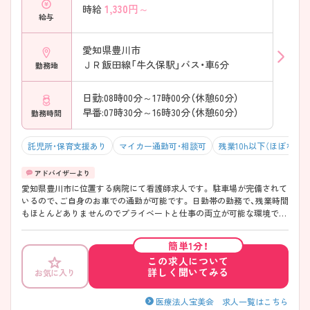
1,330
円～
時給
給与
愛知県豊川市
ＪＲ飯田線「牛久保駅」バス・車6分
勤務地
日勤:08時00分～17時00分（休憩60分）
早番:07時30分～16時30分（休憩60分）
勤務時間
託児所・保育支援あり
マイカー通勤可・相談可
残業10h以下（ほぼなし）
愛知県豊川市に位置する病院にて看護師求人です。 駐車場が完備されて
いるので、ご自身のお車での通勤が可能です。 日勤帯の勤務で、残業時間
もほとんどありませんのでプライベートと仕事の両立が可能な環境で
す。 託児所など、手厚い福利厚生が魅力のひとつです。 ご興味をお持ち
の方には詳細の情報や面接のポイントをお伝えしますのでお気軽にお問
簡単1分！
い合わせくださいませ。
この求人について
詳しく聞いてみる
お気に入り
医療法人宝美会 求人一覧はこちら