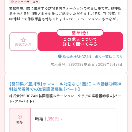
愛知県豊川市に位置する訪問看護ステーションでのお仕事です。精神疾
患を抱える利用者さまを対象にご訪問いただきます。1日5～7件程度、月
80件以上で件数手当も付与されますのでモチベーションにもつながりま
す。土日休み、18時定時＆残業は基本なく、プライベートとの両立もしや
すい環境です。ご興味のある方には、面接対策ポイントなど、さらに詳細
簡単1分！
をお話しいたしますのでお気軽にご相談ください！
この求人について
詳しく聞いてみる
お気に入り
株式会社SHOZAN 求人一覧はこちら
求人番号 : 9893988
更新日 : 2026年3月27日
【愛知県／豊川市】オンコール対応なし！週2日～の勤務◎精神
科訪問看護での准看護師募集《パート》
株式会社SHOZAN 訪問看護ステーション クリアの准看護師求人(パー
ト・アルバイト)
1,350
円～
時給
給与