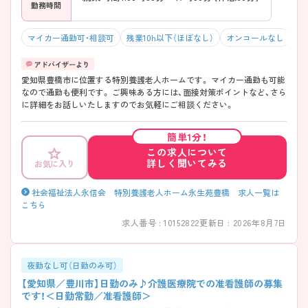
勤務時間
マイカー通勤可・相談可
残業10h以下（ほぼなし）
オンコールなし
積
愛知県豊橋市に位置する特別養護老人ホームです。 マイカー通勤も可能
なので通勤も便利です。 ご興味ある方には、面接対策ポイントなど、さら
に詳細をお話しいたしますのでお気軽にご相談ください。
簡単1分！
この求人について
詳しく聞いてみる
お気に入り
社会福祉法人永信会 特別養護老人ホーム永生苑豊橋 求人一覧は
こちら
求人番号 : 10152822
更新日 : 2026年8月7日
夜勤なし可（日勤のみ可）
【愛知県／豊川市】日勤のみ♪介護医療院での准看護師の募集
です！＜日勤常勤／准看護師＞