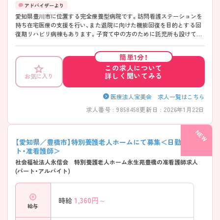
愛知県豊川市に位置する完全療養型病院です。訪問看護ステーションを
持ち在宅医療の支援を行い、また退院に向けた機能回復を目的とする回
復期リハビリ病棟もあります。子育て中の方のために託児所も設けてい
るので安心して働くことができます。 ご興味ある方には、面接対策ポイ
ントなど、さらに詳細をお話しいたしますのでお気軽にご相談くださ
簡単1分！
い。
この求人について
詳しく聞いてみる
お気に入り
医療法人宝美会 求人一覧はこちら
求人番号 : 9858458
更新日 : 2026年1月22日
【愛知県／豊橋市】特別養護老人ホームにて募集＜日勤パー
ト・准看護師＞
社会福祉法人永信会 特別養護老人ホーム永生苑豊橋の准看護師求人
(パート・アルバイト)
1,360
円～
時給
給与