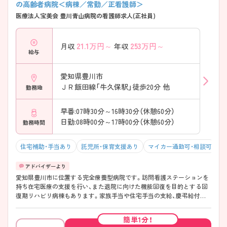
の高齢者病院＜病棟／常勤／正看護師＞
医療法人宝美会 豊川青山病院の看護師求人(正社員)
21.1
万円～
253
万円～
月収
年収
給与
愛知県豊川市
ＪＲ飯田線「牛久保駅」徒歩20分 他
勤務地
早番:07時30分～16時30分（休憩60分）
日勤:08時00分～17時00分（休憩60分）
勤務時間
住宅補助・手当あり
託児所・保育支援あり
マイカー通勤可・相談可
年
愛知県豊川市に位置する完全療養型病院です。訪問看護ステーションを
持ち在宅医療の支援を行い、また退院に向けた機能回復を目的とする回
復期リハビリ病棟もあります。家族手当や住宅手当の支給、慶弔給付金
制度、職員食堂など各種手当・福利厚生が充実しています。また子育て中
の方のために保育所も設けているので安心して働くことができます。 ご
簡単1分！
興味ある方には、面接対策ポイントなど、さらに詳細をお話しいたします