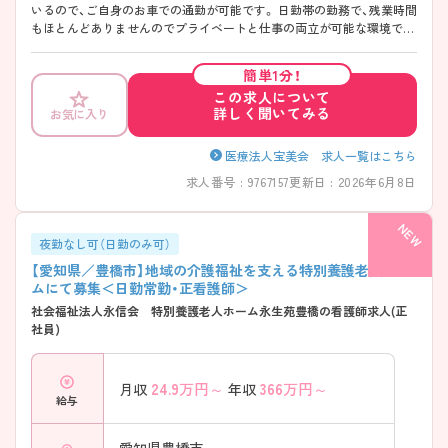
いるので、ご自身のお車での通勤が可能です。 日勤帯の勤務で、残業時間
もほとんどありませんのでプライベートと仕事の両立が可能な環境で
す。 託児所など、手厚い福利厚生が魅力のひとつです。 ご興味をお持ち
の方には詳細の情報や面接のポイントをお伝えしますのでお気軽にお問
簡単1分！
い合わせくださいませ。
この求人について
詳しく聞いてみる
お気に入り
医療法人宝美会 求人一覧はこちら
求人番号 : 9767157
更新日 : 2026年6月8日
夜勤なし可（日勤のみ可）
【愛知県／豊橋市】地域の介護福祉を支える特別養護老人ホー
ムにて募集＜日勤常勤・正看護師＞
社会福祉法人永信会 特別養護老人ホーム永生苑豊橋の看護師求人(正
社員)
24.9
万円～
366
万円～
月収
年収
給与
愛知県豊橋市