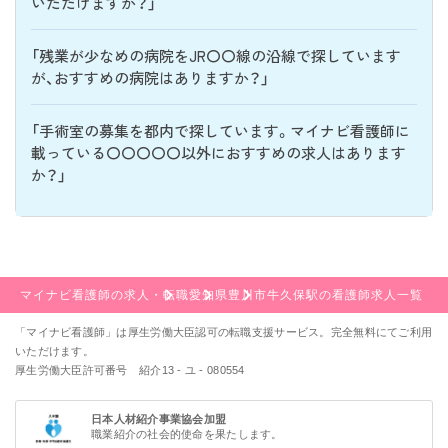
いただけますか？」
「残業が少なめの病院をJR〇〇線の沿線で探しています
が、おすすめの病院はありますか？」
「手術室の募集を都内で探しています。マイナビ看護師に
載っている〇〇〇〇〇以外におすすめの求人はあります
か？」
マイナビ看護師の求人・転職
愛知県
豊川市
牛久保駅の看護師求人一覧
「マイナビ看護師」は厚生労働大臣認可の転職支援サービス。完全無料にてご利用
いただけます。
厚生労働大臣許可番号 紹介13 - ユ - 080554
該当件数
条件を
検索する
クリア
日本人材紹介事業協会加盟
件
職業紹介の社会的使命を果たします。