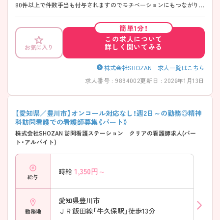
80件以上で件数手当も付与されますのでモチベーションにもつながりま
す。土日休み、18時定時＆残業は基本なく、プライベートとの両立もしや
すい環境です。ご興味のある方には、面接対策ポイントなど、さらに詳細
簡単1分！
をお話しいたしますのでお気軽にご相談ください！
この求人について
詳しく聞いてみる
お気に入り
株式会社SHOZAN 求人一覧はこちら
求人番号 : 9894002
更新日 : 2026年1月13日
【愛知県／豊川市】オンコール対応なし！週2日～の勤務◎精神
科訪問看護での看護師募集《パート》
株式会社SHOZAN 訪問看護ステーション クリアの看護師求人(パー
ト・アルバイト)
1,350
円～
時給
給与
愛知県豊川市
ＪＲ飯田線「牛久保駅」徒歩13分
勤務地