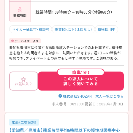
就業時間1:09時00分～18時00分（休憩60分）
勤務時間
マイカー通勤可・相談可
残業10h以下（ほぼなし）
積極採用中
愛知県豊川市に位置する訪問看護ステーションでのお仕事です。精神疾
患を抱える利用者さまを対象にご訪問いただきます。週2日～の勤務が
相談でき、プライベートとの両立もしやすい環境です。ご興味のある方
には、面接対策ポイントなど、さらに詳細をお話しいたしますのでお気軽
にご相談ください！
簡単1分！
この求人について
詳しく聞いてみる
お気に入り
株式会社SHOZAN 求人一覧はこちら
求人番号 : 9893991
更新日 : 2026年1月13日
常勤（二交替制）
【愛知県／豊川市】残業時間平均5時間以下の慢性期医療中心