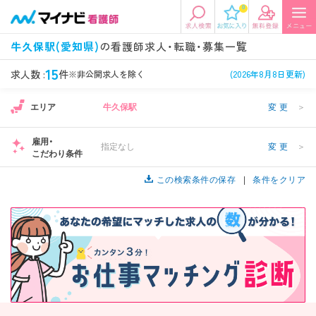
0
エリアから探す
希望の求人条件を選択
牛久保駅(愛知県)
の看護師求人・転職・募集一覧
エリアから探す
駅・路線から探す
条件項目の選択に戻る
15
求人数 :
件
※非公開求人を除く
(2026年8月8日更新)
エリア
牛久保駅
変更
＞
北陸・信越
関東
資格
勤務形態
看護師、准看護師など
常勤、夜勤なし可など
雇用・
指定なし
変更
＞
こだわり条件
東海
関西
施設形態
担当業務
病院、クリニック・診療所など
この検索条件の保存
病棟、外来など
条件をクリア
診察科目
こだわり条件
北海道・東北
中国・四国
美容外科、
未経験歓迎、
循環器内科など
土日祝休みなど
九州・沖縄
年収
雇用形態
年収500万円以上など
正社員、契約社員など