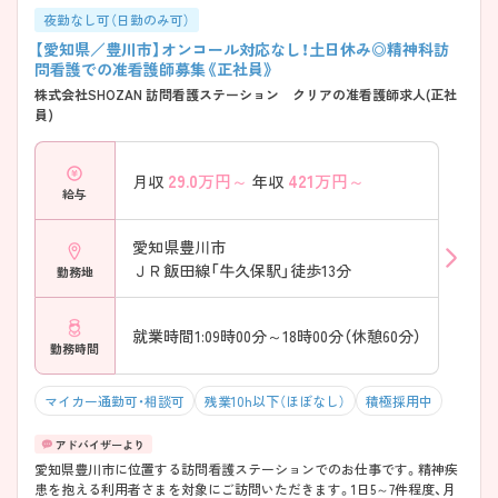
夜勤なし可（日勤のみ可）
【愛知県／豊川市】オンコール対応なし！土日休み◎精神科訪
問看護での准看護師募集《正社員》
株式会社SHOZAN 訪問看護ステーション クリアの准看護師求人(正社
員)
29.0
万円～
421
万円～
月収
年収
給与
愛知県豊川市
ＪＲ飯田線「牛久保駅」徒歩13分
勤務地
就業時間1:09時00分～18時00分（休憩60分）
勤務時間
マイカー通勤可・相談可
残業10h以下（ほぼなし）
積極採用中
愛知県豊川市に位置する訪問看護ステーションでのお仕事です。精神疾
患を抱える利用者さまを対象にご訪問いただきます。1日5～7件程度、月