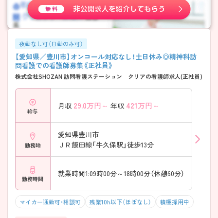
夜勤なし可（日勤のみ可）
【愛知県／豊川市】オンコール対応なし！土日休み◎精神科訪
問看護での看護師募集《正社員》
株式会社SHOZAN 訪問看護ステーション クリアの看護師求人(正社員)
29.0
万円～
421
万円～
月収
年収
給与
愛知県豊川市
ＪＲ飯田線「牛久保駅」徒歩13分
勤務地
就業時間1:09時00分～18時00分（休憩60分）
勤務時間
マイカー通勤可・相談可
残業10h以下（ほぼなし）
積極採用中