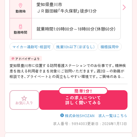
愛知県豊川市
ＪＲ飯田線「牛久保駅」徒歩13分
勤務地
就業時間1:09時00分～18時00分（休憩60分）
勤務時間
マイカー通勤可・相談可
残業10h以下（ほぼなし）
積極採用中
愛知県豊川市に位置する訪問看護ステーションでのお仕事です。精神疾
患を抱える利用者さまを対象にご訪問いただきます。週2日～の勤務が
相談でき、プライベートとの両立もしやすい環境です。ご興味のある方
には、面接対策ポイントなど、さらに詳細をお話しいたしますのでお気軽
にご相談ください！
簡単1分！
この求人について
詳しく聞いてみる
お気に入り
株式会社SHOZAN 求人一覧はこちら
求人番号 : 9894003
更新日 : 2026年1月13日