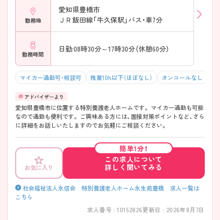
愛知県豊橋市
ＪＲ飯田線「牛久保駅」バス・車7分
勤務地
日勤:08時30分～17時30分（休憩60分）
勤務時間
マイカー通勤可・相談可
残業10h以下（ほぼなし）
オンコールなし
積
愛知県豊橋市に位置する特別養護老人ホームです。 マイカー通勤も可能
なので通勤も便利です。 ご興味ある方には、面接対策ポイントなど、さら
に詳細をお話しいたしますのでお気軽にご相談ください。
簡単1分！
この求人について
詳しく聞いてみる
お気に入り
社会福祉法人永信会 特別養護老人ホーム永生苑豊橋 求人一覧は
こちら
求人番号 : 10152826
更新日 : 2026年8月7日