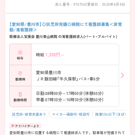
求人番号 : 9767062
更新日 : 2026年6月8日
【愛知県/豊川市】◎託児所完備◎病院にて看護師募集＜非常
勤/准看護師＞
医療法人宝美会 豊川青山病院 の准看護師求人(パート・アルバイト)
1,330
円～
時給
給与
愛知県豊川市
ＪＲ飯田線「牛久保駅」バス・車6分
勤務地
日勤:08時00分～17時00分（休憩60分）
早番:07時30分～16時30分（休憩60分）
勤務時間
託児所・保育支援あり
マイカー通勤可・相談可
残業10h以下（ほぼなし）
愛知県豊川市に位置する病院にて看護師求人です。 駐車場が完備されて