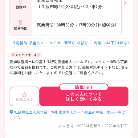
ＪＲ飯田線「牛久保駅」バス・車7分
勤務地
就業時間1:08時30分～17時30分（休憩60分）
勤務時間
住宅補助・手当あり
マイカー通勤可・相談可
残業10h以下（ほぼなし）
愛知県豊橋市に位置する特別養護老人ホームです。 マイカー通勤も可能
なので通勤も便利です。 ご興味ある方には、面接対策ポイントなど、さら
に詳細をお話しいたしますのでお気軽にご相談ください。
簡単1分！
この求人について
詳しく聞いてみる
お気に入り
社会福祉法人永信会 特別養護老人ホーム永生苑豊橋 求人一覧は
こちら
求人番号 : 260534
更新日 : 2026年8月7日