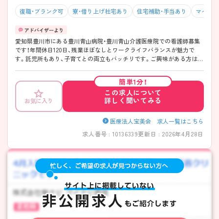
復職・ブランク可
寮・借り上げ社宅あり
住宅補助・手当あり
マイカー
愛知県豊川市にある豊川青山病院・豊川青山介護医療院での看護師募集
です！年間休日120日、残業ほぼなしとワークライフバランスが魅力で
す。託児所もあり、子育てとの両立もバッチリです。ご興味がある方は、
ご面接のポイントをお伝えしますので、お気軽にお問い合わせくださ
い。
簡単1分！
この求人について
詳しく聞いてみる
お気に入り
医療法人宝美会 求人一覧はこちら
求人番号 : 10136339
更新日 : 2026年4月28日