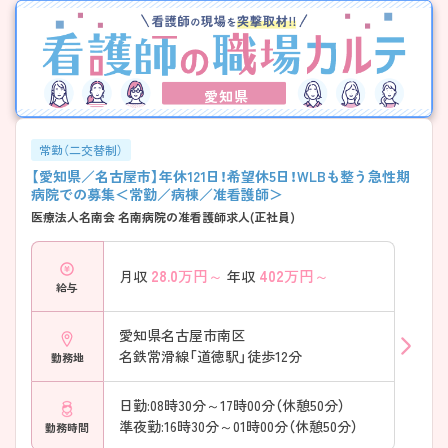
愛知県
常勤（二交替制）
【愛知県／名古屋市】年休121日！希望休5日！WLBも整う急性期
病院での募集＜常勤／病棟／准看護師＞
医療法人名南会 名南病院の准看護師求人(正社員)
28.0
万円～
402
万円～
月収
年収
給与
愛知県名古屋市南区
名鉄常滑線「道徳駅」徒歩12分
勤務地
日勤:08時30分～17時00分（休憩50分）
準夜勤:16時30分～01時00分（休憩50分）
勤務時間