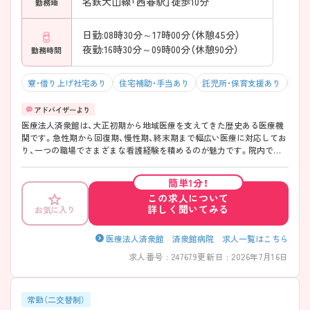
名鉄犬山線「西春駅」徒歩10分
勤務地
日勤:08時30分～17時00分（休憩45分）
夜勤:16時30分～09時00分（休憩90分）
勤務時間
寮・借り上げ社宅あり
住宅補助・手当あり
託児所・保育支援あり
駅チ
医療法人済衆館は、大正初期から地域医療を支えてきた歴史ある医療機
関です。急性期から回復期、慢性期、終末期まで幅広い医療に対応してお
り、一つの職場でさまざまな看護経験を積めるのが魅力です。院内で治
療の切り替えができるため、患者さまの状態に寄り添った看護が実現し
やすい環境です。また、勤務体系や休日制度も整っており、無理なく長く
簡単1分！
働きたい方にぴったりです！子育て支援や教育体制も充実しているため、
この求人について
これからスキルアップしたい方やブランクのある方にも安心してご勤務
詳しく聞いてみる
お気に入り
いただけます！長くご勤務したい方にはおすすめの、地域医療を支える安
心の総合病院です♪ ――――――――――――――― ■ 働きやすさ重
視の勤務環境 ――――――――――――――― メリハリをつけて長く
医療法人済衆館 済衆館病院 求人一覧はこちら
働ける体制です。 ・年間休日118日／4週8休 ・日勤・夜勤の2交代制で生活
求人番号 : 247679
更新日 : 2026年7月16日
リズムが整えやすい ・夏季休暇／年末年始休暇あり → プライベートも
大切にしながら働ける環境になっています
――――――――――――――― ■ 子育て世代も安心サポート
――――――――――――――― ライフステージに合わせた働き方が
常勤（二交替制）