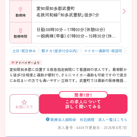
クがある方も相談しやすい環境です ―――――――――――――――
■ 生活面まで支えるサポート体制 ――――――――――――――― 仕
愛知県知多郡武豊町
事と生活の両立を支援しています。 ・「独身寮」や転居補助制度あり ・高
名鉄河和線「知多武豊駅」徒歩7分
勤務地
速道路通勤も制度として認可 ・院内保育・学童保育に対応 → ライフステ
ージが変わっても働き続けやすい職場です
日勤:08時30分～17時00分（休憩60分）
一般病棟（早番）:07時00分～15時30分（休憩60分）
勤務時間
土日・祝日休み
駅チカ（徒歩10分以内）
マイカー通勤可・相談可
残業1
愛知県知多郡に位置する救急指定病院にて看護師の求人です。 最寄駅か
ら徒歩7分程度と通勤が便利で、さらにマイカー通勤も可能ですので遠方
にお住まいの方でも通いやすい立地です。 武豊町では最新の医療機器が
充実している大きな病院として地域のみなさまからの信頼も厚い病院で
す。 ご興味のある方は是非ご応募くださいませ。
簡単1分！
この求人について
詳しく聞いてみる
お気に入り
医療法人赫和会 杉石病院 求人一覧はこちら
求人番号 : 446979
更新日 : 2026年8月7日