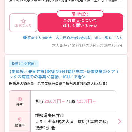
療を提供しております。 2014年4月に新築移転した急性期病院です。教
育体制や研修制度が充実し、スキルアップしたい看護師様がしっかり学
簡単1分！
べる環境があります。 院内には24時間体制の保育施設もありますので、
この求人について
お子様のいらっしゃる方も家庭と両立しながら働きやすい環境です。興
詳しく聞いてみる
お気に入り
味のある方は是非ご応募ください。
医療法人徳洲会 名古屋徳洲会総合病院 求人一覧はこちら
求人番号 : 10152932
更新日 : 2026年8月5日
常勤（二交替制）
【愛知県／春日井市】駅徒歩5分！福利厚生・研修制度◎ケアミ
ックス病院での募集＜常勤／ICU／正看＞
医療法人徳洲会 名古屋徳洲会総合病院の看護師求人(正社員)
29.6
万円～
425
万円～
月収
年収
給与
愛知県春日井市
ＪＲ中央本線(名古屋－塩尻)「高蔵寺駅」
勤務地
徒歩5分 他