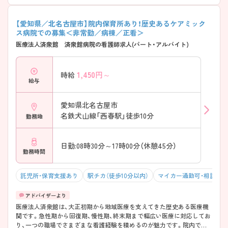
【愛知県／北名古屋市】院内保育所あり！歴史あるケアミック
ス病院での募集＜非常勤／病棟／正看＞
医療法人済衆館 済衆館病院の看護師求人(パート・アルバイト)
1,450
円～
時給
給与
愛知県北名古屋市
名鉄犬山線「西春駅」徒歩10分
勤務地
日勤:08時30分～17時00分（休憩45分）
勤務時間
託児所・保育支援あり
駅チカ（徒歩10分以内）
マイカー通勤可・相談可
医療法人済衆館は、大正初期から地域医療を支えてきた歴史ある医療機
関です。急性期から回復期、慢性期、終末期まで幅広い医療に対応してお
り、一つの職場でさまざまな看護経験を積めるのが魅力です。院内で治