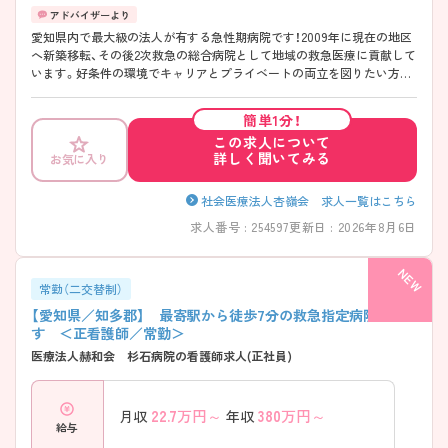
愛知県内で最大級の法人が有する急性期病院です！2009年に現在の地区
へ新築移転、その後2次救急の総合病院として地域の救急医療に貢献して
います。好条件の環境でキャリアとプライベートの両立を図りたい方に
オススメです◎全病棟への薬剤師配置、日勤夜勤入院受付全てに豊富な
補助配置、夜勤時には夕食と朝食を提供していることや、遠方の方でも通
簡単1分！
勤が出来るよう引越し代の補助や高速道路を使用した通勤も許可してお
この求人について
り、幅広い方にメリットのある福利厚生があります！夜勤→夜勤明→休の
詳しく聞いてみる
お気に入り
セット、7：1看護を超える手厚い人員配置、月に3日休み希望OKなど、「長
く働くこと」を前提にしている法人のため、安心して勤務ができる病院で
す♪ ――――――――――――――― ■ しっかり働いて、きちんと休
社会医療法人杏嶺会 求人一覧はこちら
める環境 ――――――――――――――― 業務量と休養のバランスを
求人番号 : 254597
更新日 : 2026年8月6日
大切にしています。 ・「年間休日120日以上」を確保 ・勉強会や委員会によ
る休日対応は基本なし ・有給休暇も計画的に取得しやすい運用 → 無理
を前提にしない働き方が整っています
――――――――――――――― ■ 急性期を支える安心の医療体制
常勤（二交替制）
――――――――――――――― 地域の中で重要な役割を担っていま
【愛知県／知多郡】 最寄駅から徒歩7分の救急指定病院で
す。 ・二次救急指定病院として救急搬送を多数受け入れ ・循環器・脳神
す ＜正看護師／常勤＞
経・心臓血管領域は24時間対応 ・診断から治療まで院内で完結できる環
医療法人赫和会 杉石病院の看護師求人(正社員)
境 → 急性期を学びたい方にも適した職場です
――――――――――――――― ■ 中途入職でも馴染みやすい教育環
境 ――――――――――――――― 経験を尊重した教育を大切にして
22.7
万円～
380
万円～
月収
年収
います。 ・中途入職者が多く、段階的に業務を習得 ・一律ではなく個々の
給与
経験に合わせた進め方 ・特定の人に負担が偏らない教育体制 → ブラン