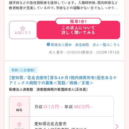
鏡手術などの急性期医療を提供しています。 入職時研修、院内研修など
教育制度が充実しているので、手術などの経験がない方でもしっかり学
べます。実際に未経験で入職した方が多数います。仕事に慣れるまでは
周囲のサポートがしっかりしていますのでご安心ください。 ご興味ある
簡単1分！
方には、面接対策ポイントなど、さらに詳細をお話しいたしますのでお気
この求人について
軽にご相談ください。
詳しく聞いてみる
お気に入り
医療法人橘会 東名病院 求人一覧はこちら
求人番号 : 10168004
更新日 : 2026年7月16日
常勤（二交替制）
【愛知県／北名古屋市】賞与4か月！院内保育所有！歴史あるケ
アミックス病院での募集＜常勤／病棟／正看＞
医療法人済衆館 済衆館病院の看護師求人(正社員)
33.1
万円～
482
万円～
月収
年収
給与
愛知県北名古屋市