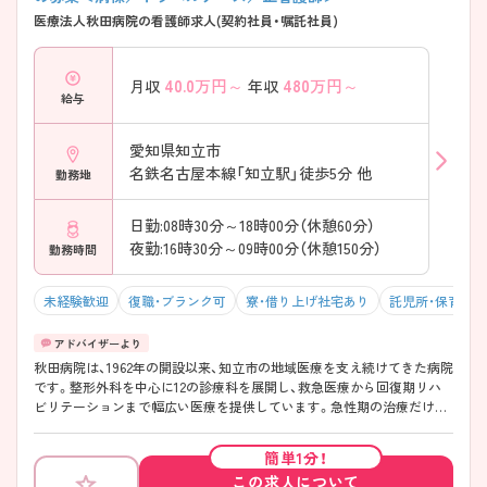
職場です♪ ――――――――――――――― ■ 段階的に学べる教育体
医療法人秋田病院の看護師求人(契約社員・嘱託社員)
制 ――――――――――――――― 経験に応じて安心して成長できま
す。 ・院内ラダー制度でスキルアップ可能 ・復職者向け研修あり ・学会参
加支援など充実 → ブランクがある方も安心してスタートできます
40.0
万円～
480
万円～
月収
年収
――――――――――――――― ■ 幅広い看護を経験できる環境
給与
――――――――――――――― 地域医療の中核として活躍できます。
・急性期～在宅まで一貫した医療提供 ・年間約3000件の救急受け入れ実
績 ・多職種連携で地域包括ケアに対応 → 幅広い経験を積みたい方にお
愛知県知立市
すすめです
名鉄名古屋本線「知立駅」徒歩5分 他
勤務地
日勤:08時30分～18時00分（休憩60分）
夜勤:16時30分～09時00分（休憩150分）
勤務時間
未経験歓迎
復職・ブランク可
寮・借り上げ社宅あり
託児所・保育支
秋田病院は、1962年の開設以来、知立市の地域医療を支え続けてきた病院
です。整形外科を中心に12の診療科を展開し、救急医療から回復期リハ
ビリテーションまで幅広い医療を提供しています。急性期の治療だけで
なく、患者様の回復や在宅復帰を支える過程にも関われるため、多様な経
験を積むことが可能です。また、24時間託児所や単身寮、育休復帰後は時
簡単1分！
短勤務制度など福利厚生も充実しており、ライフステージに合わせて長
この求人について
く働きやすい環境が整っています。地域とのつながりを大切にしなが