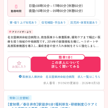
日勤:08時30分～17時00分（休憩60分）
夜勤:16時30分～09時00分（休憩60分）
勤務時間
寮・借り上げ社宅あり
住宅補助・手当あり
託児所・保育支援あり
駅チ
名古屋徳洲会総合病院は、救急医療から療養医療、緩和ケアまで幅広い医
療を担う地域の中核病院です。2014年の新築移転を機に、ヘリポートや
高度医療機器を導入し、重症患者の受け入れ体制をさらに強化しまし
た。ICU・HCU・手術室・透析センターなどを備え、多様な症例に携われる
環境となっています。また、ローテーション研修やクリニカルラダーを
簡単1分！
取り入れ、一人ひとりの成長を大切にした教育体制を整備。寮や24時間
この求人について
対応の保育施設など福利厚生も充実しており、ライフステージが変わっ
詳しく聞いてみる
お気に入り
ても長く活躍しやすい環境です。急性期から慢性期まで幅広い経験を積
みながら、スキルアップを目指したい方にもおすすめです！
――――――――――――――― ■ 最先端医療に触れながら成長！
医療法人徳洲会 名古屋徳洲会総合病院 求人一覧はこちら
――――――――――――――― 高度急性期領域にも対応する環境で、
求人番号 : 9109699
更新日 : 2026年8月5日
多彩な経験を積むことができます。 ・ICU・HCUを備えた救急医療の中核
病院 ・ハイブリッド手術室など高度医療設備を導入 ・心臓血管外科をは
じめ専門性の高い診療領域が充実 → 重症患者の看護や専門的な知識や
技術を身につけたい方におすすめです♪
常勤（二交替制）
――――――――――――――― ■ 着実に成長できる教育体制♪
【愛知県／春日井市】駅徒歩5分！福利厚生・研修制度◎ケアミ
――――――――――――――― 経験に合わせて段階的にスキルを習