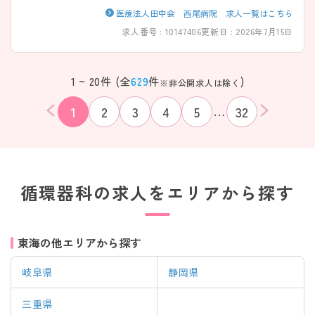
医療法人田中会 西尾病院 求人一覧はこちら
求人番号 : 10147406
更新日 : 2026年7月15日
1 ~ 20件 (全
629
件
)
※非公開求人は除く
…
1
2
3
4
5
32
循環器科の求人をエリアから探す
東海の他エリアから探す
岐阜県
静岡県
該当件数
条件を
検索する
クリア
件
三重県