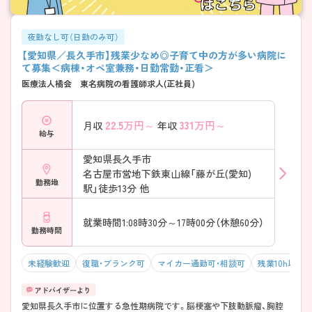
夜勤なし可（日勤のみ可）
【愛知県／長久手市】残業少なめ◎子育て中の方が多い病院に
て募集＜病棟・オペ室兼務・日勤常勤・正看＞
医療法人橘会 東名病院の看護師求人(正社員)
22.5
万円～
331
万円～
月収
年収
給与
愛知県長久手市
名古屋市営地下鉄東山線「藤が丘(愛知)
勤務地
駅」徒歩13分 他
就業時間1:08時30分～17時00分（休憩60分）
勤務時間
未経験歓迎
復職・ブランク可
マイカー通勤可・相談可
残業10h以下
愛知県長久手市に位置する急性期病院です。脳梗塞や下肢動脈瘤、胸腔