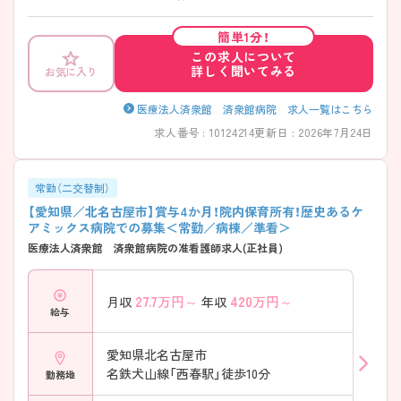
療の切り替えができるため、患者さまの状態に寄り添った看護が実現し
やすい環境です。また、勤務体系や休日制度も整っており、無理なく長く
簡単1分！
働きたい方にぴったりです！子育て支援や教育体制も充実しているため、
この求人について
これからスキルアップしたい方やブランクのある方にも安心してご勤務
詳しく聞いてみる
お気に入り
いただけます！長くご勤務したい方にはおすすめの、地域医療を支える安
心の総合病院です♪ ――――――――――――――― ■ 働きやすさ重
視の勤務環境 ――――――――――――――― メリハリをつけて長く
医療法人済衆館 済衆館病院 求人一覧はこちら
働ける体制です。 ・日勤・夜勤の2交代制で生活リズムが整えやすい ・夏
求人番号 : 10124214
更新日 : 2026年7月24日
季休暇／年末年始休暇あり → プライベートも大切にしながら働ける環
境になっています ――――――――――――――― ■ 子育て世代も安
心サポート ――――――――――――――― ライフステージに合わせ
た働き方が可能です。 ・24時間対応の院内託児所を完備 ・子育て中のス
常勤（二交替制）
タッフ多数在籍 → 育児と仕事を無理なく両立できる職場です♪
【愛知県／北名古屋市】賞与4か月！院内保育所有！歴史あるケ
――――――――――――――― ■ 段階的に学べる教育体制
アミックス病院での募集＜常勤／病棟／準看＞
――――――――――――――― 経験に応じて安心して成長できます。
医療法人済衆館 済衆館病院の准看護師求人(正社員)
・院内ラダー制度でスキルアップ可能 ・復職者向け研修あり ・学会参加支
援など充実 → ブランクがある方も安心してスタートできます
――――――――――――――― ■ 幅広い看護を経験できる環境
27.7
万円～
420
万円～
月収
年収
――――――――――――――― 地域医療の中核として活躍できます。
給与
・急性期～在宅まで一貫した医療提供 ・年間約3000件の救急受け入れ実
績 ・多職種連携で地域包括ケアに対応 → 幅広い経験を積みたい方にお
すすめです
愛知県北名古屋市
名鉄犬山線「西春駅」徒歩10分
勤務地