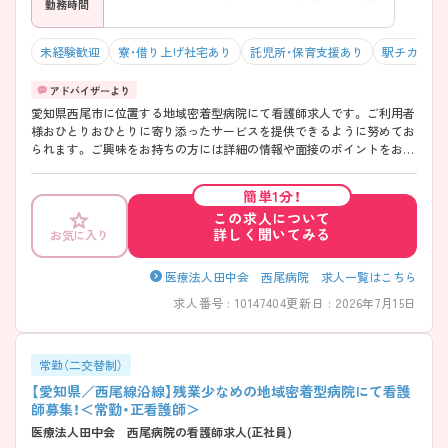
勤務時間
未経験歓迎
寮・借り上げ社宅あり
託児所・保育支援あり
駅チカ（徒歩
愛知県西尾市に位置する地域密着型病院にて看護師求人です。 ご利用者
様おひとりおひとりに寄り添ったサービスを提供できるように努めてお
られます。 ご興味をお持ちの方には詳細の情報や面接のポイントをお伝
えしますのでお気軽にお問い合わせくださいませ。
簡単1分！
この求人について
詳しく聞いてみる
お気に入り
医療法人田中会 西尾病院 求人一覧はこちら
求人番号 : 10147404
更新日 : 2026年7月15日
常勤（二交替制）
【愛知県／西尾線沿線】残業少なめの地域密着型病院にて看護
師募集！＜常勤・正看護師＞
医療法人田中会 西尾病院の看護師求人(正社員)