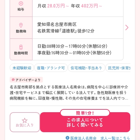
28.0
万円～
402
万円～
月収
年収
の療養段階を意識した看護が可能 ・多職種との連携を日常的に経験でき
給与
ます → 現場での判断力・対応力を身につけたい方におすすめです
――――――――――――――― ■ 法人全体で地域医療を支えていま
す ――――――――――――――― 医療と介護を横断した関わりがで
愛知県名古屋市南区
きる法人です。 ・病院、在宅、介護サービスを法人内で展開 ・退院後の生
名鉄常滑線「道徳駅」徒歩12分
勤務地
活まで見据えた連携が可能 ・地域住民の暮らしに寄り添う医療を大切に
しています → 「地域に根ざした医療」を実感しながら働けます
日勤:08時30分～17時00分（休憩50分）
準夜勤:16時30分～01時00分（休憩50分）
勤務時間
未経験歓迎
復職・ブランク可
住宅補助・手当あり
託児所・保育支援
名古屋市南部を拠点とする医療法人名南会は、病院を中心に診療所や介
護・在宅サービスまで幅広く展開している法人です。急性期医療を担う
病院機能を軸に、回復期・慢性期、その先の在宅療養までを法人内でつな
いでおり、治療だけで終わらない医療を大切にしています。入院中から
退院後の生活までを見据えた関わりができる点は、地域医療に長く携わ
簡単1分！
ってきた名南会ならではです。働き方も成長も大切にできる、地域密着
この求人について
型の医療法人です！年間休日120日以上／託児あり／病児保育／学童あり
詳しく聞いてみる
お気に入り
など福利厚生抜群＆子育てとの両立も可能です♪
――――――――――――――― ■ ライフスタイルに合わせて働ける
勤務体制 ――――――――――――――― 「続けやすさ」を大切にした
医療法人名南会 求人一覧はこちら