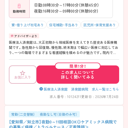
日勤:08時30分～17時00分（休憩45分）
夜勤:16時30分～09時00分（休憩90分）
勤務時間
寮・借り上げ社宅あり
住宅補助・手当あり
託児所・保育支援あり
駅チ
医療法人済衆館は、大正初期から地域医療を支えてきた歴史ある医療機
関です。急性期から回復期、慢性期、終末期まで幅広い医療に対応してお
り、一つの職場でさまざまな看護経験を積めるのが魅力です。院内で治
療の切り替えができるため、患者さまの状態に寄り添った看護が実現し
やすい環境です。また、勤務体系や休日制度も整っており、無理なく長く
簡単1分！
働きたい方にぴったりです！子育て支援や教育体制も充実しているため、
この求人について
これからスキルアップしたい方やブランクのある方にも安心してご勤務
詳しく聞いてみる
お気に入り
いただけます！長くご勤務したい方にはおすすめの、地域医療を支える安
心の総合病院です♪ ――――――――――――――― ■ 働きやすさ重
視の勤務環境 ――――――――――――――― メリハリをつけて長く
医療法人済衆館 済衆館病院 求人一覧はこちら
働ける体制です。 ・年間休日118日／4週8休 ・日勤・夜勤の2交代制で生活
求人番号 : 10124211
更新日 : 2026年7月24日
リズムが整えやすい ・夏季休暇／年末年始休暇あり → プライベートも
大切にしながら働ける環境になっています
――――――――――――――― ■ 子育て世代も安心サポート
――――――――――――――― ライフステージに合わせた働き方が
常勤（二交替制）
夜勤なし可（日勤のみ可）
可能です。 ・24時間対応の院内託児所を完備 ・短時間勤務制度あり（入社
【愛知県／知立市】夜勤0～11回相談OK◎ケアミックス病院で
後） ・子育て中のスタッフ多数在籍 → 育児と仕事を無理なく両立できる
の募集＜病棟／トラベルナース／正看護師＞