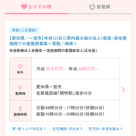
おすすめ順
新着順
フリーワード検索
常勤（二交替制）
【愛知県／一宮市】年休121日◎県内最大級の法人！救急・急性期
病院での看護師募集＜常勤／病棟＞
社会医療法人杏嶺会 一宮西病院の看護師求人(正社員)
33.4
万円～
488
万円～
月収
年収
給与
愛知県一宮市
名鉄尾西線「開明駅」徒歩10分
勤務地
日勤:08時30分～17時20分（休憩60分）
夜勤:16時30分～09時00分（休憩90分）
勤務時間
寮・借り上げ社宅あり
住宅補助・手当あり
託児所・保育支援あり
駅チ