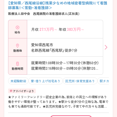
可能です。 ・24時間対応の院内託児所を完備 ・短時間勤務制度あり（入社
【愛知県／西尾線沿線】残業少なめの地域密着型病院にて看護
後） ・子育て中のスタッフ多数在籍 → 育児と仕事を無理なく両立できる
師募集！＜常勤・准看護師＞
職場です♪ ――――――――――――――― ■ 段階的に学べる教育体
医療法人田中会 西尾病院の准看護師求人(正社員)
制 ――――――――――――――― 経験に応じて安心して成長できま
す。 ・院内ラダー制度でスキルアップ可能 ・復職者向け研修あり ・学会参
加支援など充実 → ブランクがある方も安心してスタートできます
27.1
万円～
383
万円～
月収
年収
――――――――――――――― ■ 幅広い看護を経験できる環境
給与
――――――――――――――― 地域医療の中核として活躍できます。
・急性期～在宅まで一貫した医療提供 ・年間約3000件の救急受け入れ実
績 ・多職種連携で地域包括ケアに対応 → 幅広い経験を積みたい方にお
愛知県西尾市
すすめです
名鉄西尾線「西尾駅」徒歩7分
勤務地
就業時間1:08時30分～17時30分（休憩60分）
就業時間2:16時00分～09時30分（休憩120分）
勤務時間
未経験歓迎
寮・借り上げ社宅あり
託児所・保育支援あり
駅チカ（徒歩
★ファミリーフレンドリー認定企業の為、家庭との両立への理解があり
働きやすい環境が整っております。 ★駅から徒歩7分の立地な為、電車で
も車でも通勤可能です。 ★託児所完備なので、子育て中の方々も活躍し
ております。 ★福利厚生も充実しており長期的な勤務が叶います。 ★職
場の風土になじめる様に、看護部長の面談があり、ローテーションなども