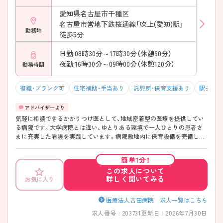
愛知県名古屋市千種区
名古屋市営地下鉄桜通線「吹上(愛知)駅」
勤務地
徒歩5分
日勤:08時30分～17時30分（休憩60分）
夜勤:16時30分～09時00分（休憩120分）
勤務時間
復職・ブランク可
住宅補助・手当あり
託児所・保育支援あり
駅チカ（
気軽に相談できるかかりつけ医として、地域密着型の医療を提供してい
る病院です。大学病院とは違い、ゆとりある環境で一人ひとりの患者さ
まに充実した看護を実践しています。病院敷地内に保育設備を完備して
いますので、お子さんのいる方も働きやすい環境です。 より患者さまの
近くで、細かいところまで行き届いた、親切かつ丁寧な看護をされていき
簡単1分！
たい方におすすめです。ぜひご相談ください。
この求人について
詳しく聞いてみる
お気に入り
医療法人吉田病院 求人一覧はこちら
求人番号 : 203731
更新日 : 2026年7月30日