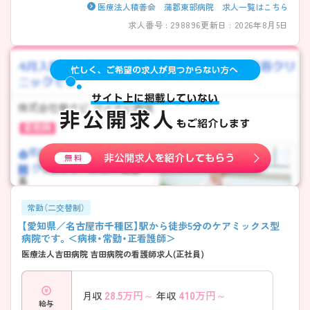
医療法人積善会 蒲郡東部病院 求人一覧はこちら
求人番号 : 298896
更新日 : 2026年8月5日
常勤（二交替制）
【愛知県／名古屋市千種区】駅から徒歩5分のケアミックス型
病院です。＜病棟・常勤・正看護師＞
医療法人吉田病院 吉田病院の看護師求人(正社員)
28.5
万円～
410
万円～
月収
年収
給与