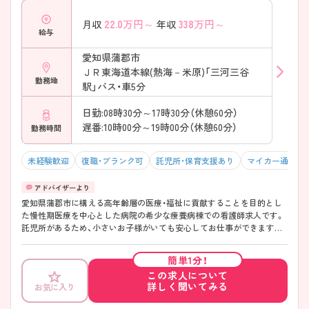
22.0
万円～
338
万円～
月収
年収
給与
愛知県蒲郡市
ＪＲ東海道本線(熱海－米原)「三河三谷
勤務地
駅」バス・車5分
日勤:08時30分～17時30分（休憩60分）
遅番:10時00分～19時00分（休憩60分）
勤務時間
未経験歓迎
復職・ブランク可
託児所・保育支援あり
マイカー通勤可
愛知県蒲郡市に構える高年齢層の医療・福祉に貢献することを目的とし
た慢性期医療を中心とした病院の希少な療養病棟での看護師求人です。
託児所があるため、小さいお子様がいても安心してお仕事ができます。
マイカー通勤可能なので、通勤にも便利です。看護師寮も備えてありま
すので遠方の方も勤務可能です。 ご興味のある方には、面接対策ポイン
簡単1分！
トなど、さらに詳細をお話しいたしますのでお気軽にご相談下さい。
この求人について
詳しく聞いてみる
お気に入り