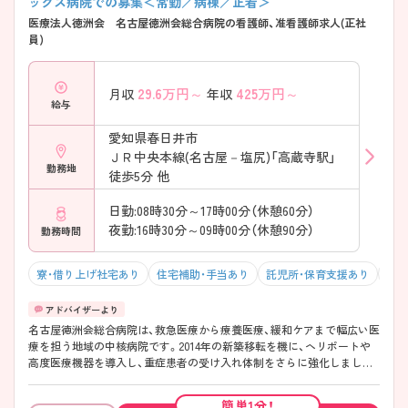
ックス病院での募集＜常勤／病棟／正看＞
得できる環境です。 ・入職後はローテーション研修を実施 ・クリニカル
医療法人徳洲会 名古屋徳洲会総合病院の看護師、准看護師求人(正社
ラダーによる段階的な育成体制 ・認定資格取得支援や院内外研修も充実
員)
→ 経験の浅い方からキャリアアップを目指す方まで学びやすい環境で
す♪ ――――――――――――――― ■ 長く働きやすい福利厚生が魅
力！ ――――――――――――――― 生活面を支える制度も整っていま
29.6
万円～
425
万円～
月収
年収
す。 ・看護師寮を完備 ・24時間対応の保育施設あり ・最寄り駅徒歩約5分
給与
の好立地 ・職員食堂も利用可能 → 仕事とプライベートの両立を目指し
やすい職場です♪ ――――――――――――――― ■ 地域を支える総
愛知県春日井市
合病院♪ ――――――――――――――― 急性期から緩和ケアまで院
ＪＲ中央本線(名古屋－塩尻)「高蔵寺駅」
内で一貫した医療を提供しています。 ・救急医療から療養医療 ・緩和ケ
勤務地
アまで対応 ・ヘリポートを備え近隣県からの重症患者受け入れも実施 ・
徒歩5分 他
健康診断や人間ドックなど予防医療にも注力 → 幅広い看護経験を積み
ながら地域医療に貢献できる環境です♪
日勤:08時30分～17時00分（休憩60分）
夜勤:16時30分～09時00分（休憩90分）
勤務時間
寮・借り上げ社宅あり
住宅補助・手当あり
託児所・保育支援あり
駅チ
名古屋徳洲会総合病院は、救急医療から療養医療、緩和ケアまで幅広い医
療を担う地域の中核病院です。2014年の新築移転を機に、ヘリポートや
高度医療機器を導入し、重症患者の受け入れ体制をさらに強化しまし
た。ICU・HCU・手術室・透析センターなどを備え、多様な症例に携われる
環境となっています。また、ローテーション研修やクリニカルラダーを
簡単1分！