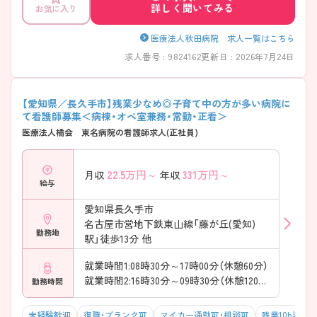
詳しく聞いてみる
お気に入り
ら、長期的に幅広い経験を積みたい方におすすめの求人です♪
――――――――――――――― ■子育て世代も安心のサポート体制
――――――――――――――― ライフステージに合わせた働き方を
医療法人秋田病院 求人一覧はこちら
応援しています。 ・24時間対応の託児所を完備 ・育児休業や子の看護休
求人番号 : 9824162
更新日 : 2026年7月24日
暇制度あり → 子育てと仕事を両立しながら長く働きやすい環境です
――――――――――――――― ■福利厚生充実！長く働ける環境
――――――――――――――― 安心してキャリアを築ける制度が整
っています。 ・単身寮の利用が可能 ・職員食堂を完備 ・退職金制度あり
【愛知県／長久手市】残業少なめ◎子育て中の方が多い病院に
→ 将来を見据えながら勤務しやすい職場です
て看護師募集＜病棟・オペ室兼務・常勤・正看＞
――――――――――――――― ■救急から回復支援まで幅広く経験
医療法人橘会 東名病院の看護師求人(正社員)
――――――――――――――― 地域の中核病院ならではの経験が積
めます。 ・救急患者の受け入れに対応 ・整形外科を中心に12診療科を展開
・回復期リハビリテーション病棟を設置 → 急性期から回復期まで継続し
22.5
万円～
331
万円～
月収
年収
た医療に関われます ――――――――――――――― ■成長を後押し
給与
する教育サポート ――――――――――――――― 経験に応じて学び
を深められる環境です。 ・中途入職者へのフォロー体制あり ・経験や希
愛知県長久手市
望に応じた教育支援 ・多職種と連携しながら知識を習得 → 幅広い経験
名古屋市営地下鉄東山線「藤が丘(愛知)
を積みながらスキルアップを目指せます
勤務地
駅」徒歩13分 他
就業時間1:08時30分～17時00分（休憩60分）
就業時間2:16時30分～09時30分（休憩120分）
勤務時間
未経験歓迎
復職・ブランク可
マイカー通勤可・相談可
残業10h以下