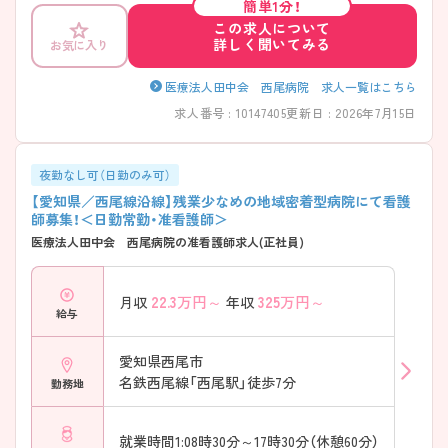
簡単1分！
取り入れ馴染める部署を探すなど、転職された看護師様への細かな配慮
この求人について
もされています。
詳しく聞いてみる
お気に入り
医療法人田中会 西尾病院 求人一覧はこちら
求人番号 : 10147405
更新日 : 2026年7月15日
夜勤なし可（日勤のみ可）
【愛知県／西尾線沿線】残業少なめの地域密着型病院にて看護
師募集！＜日勤常勤・准看護師＞
医療法人田中会 西尾病院の准看護師求人(正社員)
22.3
万円～
325
万円～
月収
年収
給与
愛知県西尾市
名鉄西尾線「西尾駅」徒歩7分
勤務地
就業時間1:08時30分～17時30分（休憩60分）