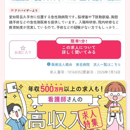
愛知県長久手市に位置する急性期病院です。脳梗塞や下肢動脈瘤、胸腔
鏡手術などの急性期医療を提供しています。 入職時研修、院内研修など
教育制度が充実しているので、手術などの経験がない方でもしっかり学
べます。実際に未経験で入職した方が多数います。仕事に慣れるまでは
周囲のサポートがしっかりしていますのでご安心ください。 ご興味ある
簡単1分！
方には、面接対策ポイントなど、さらに詳細をお話しいたしますのでお気
この求人について
軽にご相談ください。
詳しく聞いてみる
お気に入り
医療法人橘会 東名病院 求人一覧はこちら
求人番号 : 10168052
更新日 : 2026年7月16日