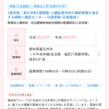
常勤（二交替制）
夜勤なし可（日勤のみ可）
【愛知県／春日井市】循環器・心臓血管外科の最新医療を追求
する病院＜健診センター・日勤常勤・正看護師＞
医療法人徳洲会 名古屋徳洲会総合病院の看護師求人(正社員)
25.0
万円～
380
万円～
月収
年収
給与
愛知県春日井市
ＪＲ中央本線(名古屋－塩尻)「高蔵寺駅」
勤務地
徒歩5分 他
就業時間1:08時00分～16時30分（休憩60分）
勤務時間
未経験歓迎
復職・ブランク可
寮・借り上げ社宅あり
住宅補助・手当
徳洲会グループは「生命だけは平等だ」の理念の下、「いつでも、どこで
も、誰でもが最善の医療を受けられる社会」を目指しています。 医療の原
点である救急医療から予防医療・慢性医療・先進医療に至るまで最善の医