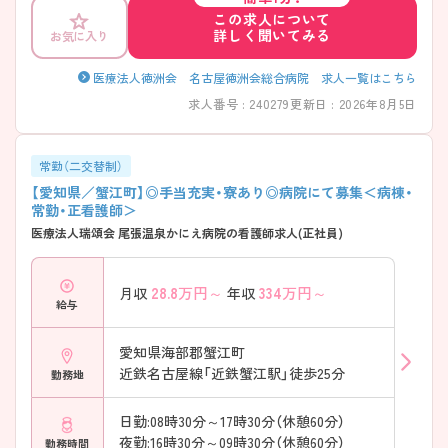
取り入れ、一人ひとりの成長を大切にした教育体制を整備。寮や24時間
この求人について
対応の保育施設など福利厚生も充実しており、ライフステージが変わっ
詳しく聞いてみる
お気に入り
ても長く活躍しやすい環境です。急性期から慢性期まで幅広い経験を積
みながら、スキルアップを目指したい方にもおすすめです！
――――――――――――――― ■ 最先端医療に触れながら成長！
医療法人徳洲会 名古屋徳洲会総合病院 求人一覧はこちら
――――――――――――――― 高度急性期領域にも対応する環境で、
求人番号 : 240279
更新日 : 2026年8月5日
多彩な経験を積むことができます。 ・ICU・HCUを備えた救急医療の中核
病院 ・ハイブリッド手術室など高度医療設備を導入 ・心臓血管外科をは
じめ専門性の高い診療領域が充実 → 重症患者の看護や専門的な知識や
技術を身につけたい方におすすめです♪
常勤（二交替制）
――――――――――――――― ■ 着実に成長できる教育体制♪
【愛知県／蟹江町】◎手当充実・寮あり◎病院にて募集＜病棟・
――――――――――――――― 経験に合わせて段階的にスキルを習
常勤・正看護師＞
得できる環境です。 ・入職後はローテーション研修を実施 ・クリニカル
医療法人瑞頌会 尾張温泉かにえ病院の看護師求人(正社員)
ラダーによる段階的な育成体制 ・認定資格取得支援や院内外研修も充実
→ 経験の浅い方からキャリアアップを目指す方まで学びやすい環境で
す♪ ――――――――――――――― ■ 長く働きやすい福利厚生が魅
28.8
万円～
334
万円～
月収
年収
力！ ――――――――――――――― 生活面を支える制度も整っていま
給与
す。 ・看護師寮を完備 ・24時間対応の保育施設あり ・最寄り駅徒歩約5分
の好立地 ・職員食堂も利用可能 → 仕事とプライベートの両立を目指し
やすい職場です♪ ――――――――――――――― ■ 地域を支える総
愛知県海部郡蟹江町
合病院♪ ――――――――――――――― 急性期から緩和ケアまで院
近鉄名古屋線「近鉄蟹江駅」徒歩25分
勤務地
内で一貫した医療を提供しています。 ・救急医療から療養医療 ・緩和ケ
アまで対応 ・ヘリポートを備え近隣県からの重症患者受け入れも実施 ・
健康診断や人間ドックなど予防医療にも注力 → 幅広い看護経験を積み
日勤:08時30分～17時30分（休憩60分）
ながら地域医療に貢献できる環境です♪
夜勤:16時30分～09時30分（休憩60分）
勤務時間