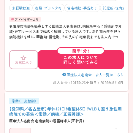
未経験歓迎
復職・ブランク可
住宅補助・手当あり
託児所・保育支援
名古屋市南部を拠点とする医療法人名南会は、病院を中心に診療所や介
護・在宅サービスまで幅広く展開している法人です。急性期医療を担う
病院機能を軸に、回復期・慢性期、その先の在宅療養までを法人内でつな
いでおり、治療だけで終わらない医療を大切にしています。入院中から
退院後の生活までを見据えた関わりができる点は、地域医療に長く携わ
簡単1分！
ってきた名南会ならではです。働き方も成長も大切にできる、地域密着
この求人について
型の医療法人です！年間休日120日以上／託児あり／病児保育／学童あり
詳しく聞いてみる
お気に入り
など福利厚生抜群＆子育てとの両立も可能です♪
――――――――――――――― ■ ライフスタイルに合わせて働ける
勤務体制 ――――――――――――――― 「続けやすさ」を大切にした
医療法人名南会 求人一覧はこちら
働き方が整っています。 ・二交代制／三交代制から勤務形態を選択可能
求人番号 : 10175426
更新日 : 2026年8月6日
・一カ月単位の変形労働時間制を採用 ・夜勤は休憩時間を確保したシフ
トを敷いています → 生活リズムを考えながら働きやすい環境です
――――――――――――――― ■ 一人に頼らない、安心の教育サポー
ト ――――――――――――――― 段階的な成長を前提とした育成を
常勤（二交替制）
大切にしています。 ・プリセプター制度を導入し、相談しやすい体制 ・配
【愛知県／名古屋市】年休121日！希望休5日！WLBも整う急性期
属前後の研修、定期的な時間内研修を実施 ・夜勤はシャドー勤務からス
病院での募集＜常勤／病棟／正看護師＞
タート → 経験に合わせて、無理なくステップアップできます
医療法人名南会 名南病院の看護師求人(正社員)
――――――――――――――― ■ 急性期医療の現場で実践力を磨け
ます ――――――――――――――― 地域の中核を担う病院機能があ
ります。 ・内科系を中心とした一般病棟を有しています ・急性期から次