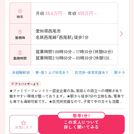
26.6
万円～
455
万円～
月収
年収
給与
愛知県西尾市
名鉄西尾線「西尾駅」徒歩7分
勤務地
就業時間1:08時30分～17時30分（休憩60分）
就業時間2:16時00分～09時30分（休憩120分）
勤務時間
未経験歓迎
寮・借り上げ社宅あり
託児所・保育支援あり
駅チカ（徒歩
★ファミリーフレンドリー認定企業の為、家庭との両立への理解があり
働きやすい環境が整っております。 ★駅から徒歩7分の立地な為、電車で
も車でも通勤可能です。 ★託児所完備なので、子育て中の方々も活躍し
ております。 ★福利厚生も充実しており長期的な勤務が叶います。 ★職
場の風土になじめる様に、看護部長の面談があり、ローテーションなども
簡単1分！
取り入れ馴染める部署を探すなど、転職された看護師様への細かな配慮
この求人について
もされています。
詳しく聞いてみる
お気に入り