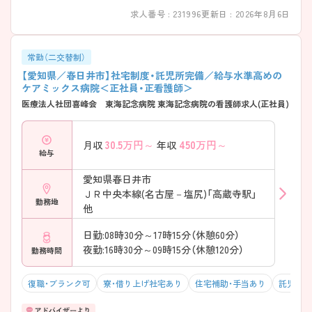
働き方が整っています。 ・二交代制／三交代制から勤務形態を選択可能
求人番号 : 231996
更新日 : 2026年8月6日
・一カ月単位の変形労働時間制を採用 ・夜勤は休憩時間を確保したシフ
トを敷いています → 生活リズムを考えながら働きやすい環境です
――――――――――――――― ■ 一人に頼らない、安心の教育サポー
ト ――――――――――――――― 段階的な成長を前提とした育成を
常勤（二交替制）
大切にしています。 ・プリセプター制度を導入し、相談しやすい体制 ・配
【愛知県／春日井市】社宅制度・託児所完備／給与水準高めの
属前後の研修、定期的な時間内研修を実施 ・夜勤はシャドー勤務からス
ケアミックス病院＜正社員・正看護師＞
タート → 経験に合わせて、無理なくステップアップできます
医療法人社団喜峰会 東海記念病院 東海記念病院の看護師求人(正社員)
――――――――――――――― ■ 急性期医療の現場で実践力を磨け
ます ――――――――――――――― 地域の中核を担う病院機能があ
ります。 ・内科系を中心とした一般病棟を有しています ・急性期から次
30.5
万円～
450
万円～
月収
年収
の療養段階を意識した看護が可能 ・多職種との連携を日常的に経験でき
給与
ます → 現場での判断力・対応力を身につけたい方におすすめです
――――――――――――――― ■ 法人全体で地域医療を支えていま
愛知県春日井市
す ――――――――――――――― 医療と介護を横断した関わりがで
ＪＲ中央本線(名古屋－塩尻)「高蔵寺駅」
きる法人です。 ・病院、在宅、介護サービスを法人内で展開 ・退院後の生
勤務地
活まで見据えた連携が可能 ・地域住民の暮らしに寄り添う医療を大切に
他
しています → 「地域に根ざした医療」を実感しながら働けます
日勤:08時30分～17時15分（休憩60分）
夜勤:16時30分～09時15分（休憩120分）
勤務時間
復職・ブランク可
寮・借り上げ社宅あり
住宅補助・手当あり
託児所・