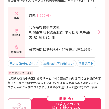
株式会社マザアス マザアス札幌の看護師求人(パート・アルバイト)
1,200
円～
時給
給与
北海道札幌市中央区
札幌市営地下鉄南北線「さっぽろ(札幌市
勤務地
営)駅」徒歩2分 他
就業時間1:08時30分～17時30分（休憩60分）
勤務時間
駅チカ（徒歩10分以内）
残業10h以下（ほぼなし）
積極採用中
北海道札幌市中央区にあるサービス付き高齢者向け住宅で正看護師の募
集です！ 最寄り駅徒歩2分の好立地で、交通費の支給もあるため、ストレ
スなく通勤が可能です！ また、日勤のみで週3日～勤務OKなので、家庭や
プライベートとの両立がしやすい職場です◎ ご興味ある方は面接ポイ
ントをお伝えしますので、お気軽にご連絡ください。
簡単1分！
この求人について
詳しく聞いてみる
お気に入り