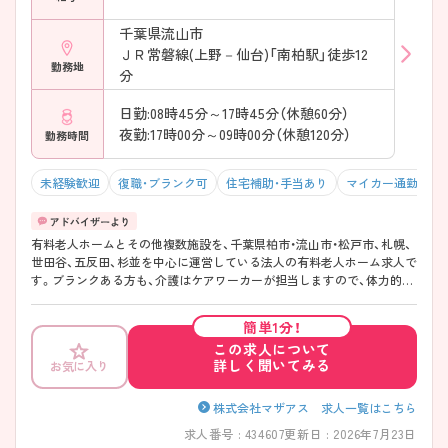
千葉県流山市
ＪＲ常磐線(上野－仙台)「南柏駅」徒歩12
勤務地
分
日勤:08時45分～17時45分（休憩60分）
夜勤:17時00分～09時00分（休憩120分）
勤務時間
未経験歓迎
復職・ブランク可
住宅補助・手当あり
マイカー通勤可・
有料老人ホームとその他複数施設を、千葉県柏市・流山市・松戸市、札幌、
世田谷、五反田、杉並を中心に運営している法人の有料老人ホーム求人で
す。ブランクある方も、介護はケアワーカーが担当しますので、体力的に
自信がない方でも可能です。また、委員会なども施設ごとにあり、学べる
体制は整っております。 ご興味ある方には、面接対策ポイントなど、さら
簡単1分！
に詳細をお話しいたしますのでお気軽にご相談ください。
この求人について
詳しく聞いてみる
お気に入り
株式会社マザアス 求人一覧はこちら
求人番号 : 434607
更新日 : 2026年7月23日