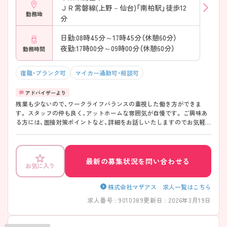
ＪＲ常磐線(上野－仙台)「南柏駅」徒歩12
勤務地
分
日勤:08時45分～17時45分（休憩60分）
夜勤:17時00分～09時00分（休憩60分）
勤務時間
復職・ブランク可
マイカー通勤可・相談可
残業も少ないので、ワークライフバランスの重視した働き方ができま
す。 スタッフの仲も良く、アットホームな雰囲気が自慢です。 ご興味あ
る方には、面接対策ポイントなど、詳細をお話しいたしますのでお気軽に
ご相談ください。
最新の募集状況を問い合わせる
お気に入り
株式会社マザアス 求人一覧はこちら
求人番号 : 9010389
更新日 : 2026年3月19日