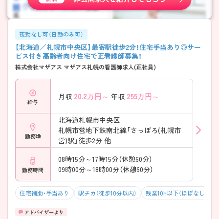
夜勤なし可（日勤のみ可）
【北海道／札幌市中央区】最寄駅徒歩2分！住宅手当あり◎サー
ビス付き高齢者向け住宅で正看護師募集！
株式会社マザアス マザアス札幌の看護師求人(正社員)
20.2
万円～
255
万円～
月収
年収
給与
北海道札幌市中央区
札幌市営地下鉄南北線「さっぽろ(札幌市
勤務地
営)駅」徒歩2分 他
08時15分～17時15分（休憩60分）
09時00分～18時00分（休憩60分）
勤務時間
住宅補助・手当あり
駅チカ（徒歩10分以内）
残業10h以下（ほぼなし）