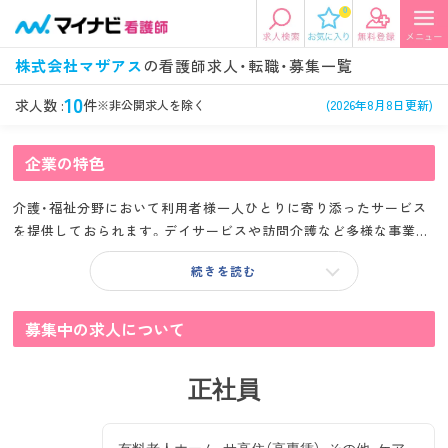
0
エリアから探す
希望の求人条件を選択
株式会社マザアス
の看護師求人・転職・募集一覧
エリアから探す
駅・路線から探す
条件項目の選択に戻る
10
求人数 :
件
※非公開求人を除く
(2026年8月8日更新)
北陸・信越
関東
企業の特色
資格
勤務形態
看護師、准看護師など
常勤、夜勤なし可など
介護・福祉分野において利用者様一人ひとりに寄り添ったサービス
東海
関西
を提供しておられます。デイサービスや訪問介護など多様な事業を
施設形態
担当業務
展開し、地域社会に根ざした温かなケアを実践しておられます。ス
病院、クリニック・診療所など
病棟、外来など
続きを読む
タッフ教育にも力を入れ、専門性の高いサービスと心のこもった対
応で、ご利用者様とそのご家族から厚い信頼を得ておられます。
診察科目
こだわり条件
北海道・東北
中国・四国
美容外科、
未経験歓迎、
募集中の求人について
循環器内科など
土日祝休みなど
九州・沖縄
年収
雇用形態
正社員
年収500万円以上など
正社員、契約社員など