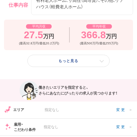
有料老人ホーム、サ高住（高専賃）、その他、ケア
仕事内容
ハウス（軽費老人ホーム）
フリーワード検索
平均月収
平均年収
27.5
366.8
万円
万円
(最高32.8万円/最低20.2万円)
(最高500万円/最低255万円)
もっと見る
働きたいエリアを指定すると、
さらにあなたにぴったりの求人が見つかります！
エリア
指定なし
変更
＞
雇用・
指定なし
変更
＞
こだわり条件