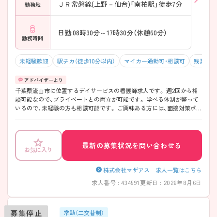
ＪＲ常磐線(上野－仙台)「南柏駅」徒歩7分
勤務地
日勤:08時30分～17時30分（休憩60分）
勤務時間
未経験歓迎
駅チカ（徒歩10分以内）
マイカー通勤可・相談可
残業10
千葉県流山市に位置するデイサービスの看護師求人です。 週2回から相
談可能なので、プライベートとの両立が可能です。 学べる体制が整って
いるので、未経験の方も相談可能です。 ご興味ある方には、面接対策ポイ
ントなど、さらに詳細をお話しいたしますのでお気軽にご相談くださ
い。
最新の募集状況を問い合わせる
お気に入り
株式会社マザアス 求人一覧はこちら
求人番号 : 434591
更新日 : 2026年8月6日
募集停止
常勤（二交替制）