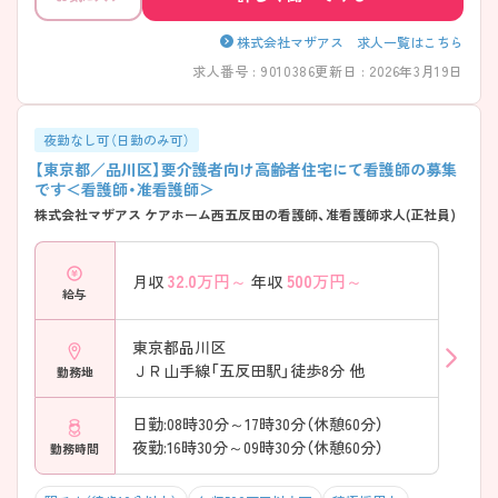
株式会社マザアス 求人一覧はこちら
求人番号 : 9010386
更新日 : 2026年3月19日
夜勤なし可（日勤のみ可）
【東京都／品川区】要介護者向け高齢者住宅にて看護師の募集
です＜看護師・准看護師＞
株式会社マザアス ケアホーム西五反田の看護師、准看護師求人(正社員)
32.0
万円～
500
万円～
月収
年収
給与
東京都品川区
ＪＲ山手線「五反田駅」徒歩8分 他
勤務地
日勤:08時30分～17時30分（休憩60分）
夜勤:16時30分～09時30分（休憩60分）
勤務時間