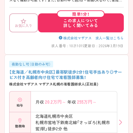
プライベートとの両立がしやすい職場です◎ ご興味ある方は面接ポイ
ントをお伝えしますので、お気軽にご連絡ください。
簡単1分！
この求人について
詳しく聞いてみる
お気に入り
株式会社マザアス 求人一覧はこちら
求人番号 : 10211015
更新日 : 2026年3月19日
夜勤なし可（日勤のみ可）
【北海道／札幌市中央区】最寄駅徒歩2分！住宅手当あり◎サー
ビス付き高齢者向け住宅で准看護師募集！
株式会社マザアス マザアス札幌の准看護師求人(正社員)
20.2
万円～
255
万円～
月収
年収
給与
北海道札幌市中央区
札幌市営地下鉄南北線「さっぽろ(札幌市
勤務地
営)駅」徒歩2分 他