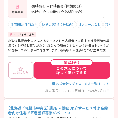
08時15分～17時15分（休憩60分）
09時00分～18時00分（休憩60分）
勤務時間
住宅補助・手当あり
駅チカ（徒歩10分以内）
オンコールなし
積極採用
北海道札幌市中央区にあるサービス付き高齢者向け住宅で准看護師の募
集です！ 昇給と賞与があり、あなたの頑張りがしっかり評価され、やりが
いを持ってお仕事ができます！ また、最寄駅から徒歩2分の好立地で交通
費の支給もあるため、ストレスなく通勤が可能です◎ ご興味ある方は面
接ポイントをお伝えしますので、お気軽にご連絡ください。
簡単1分！
この求人について
詳しく聞いてみる
お気に入り
株式会社マザアス 求人一覧はこちら
求人番号 : 10211013
更新日 : 2026年3月19日
【北海道／札幌市中央区】週3日～勤務OK◎サービス付き高齢
者向け住宅で正看護師募集＜パート＞