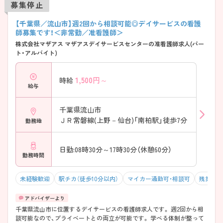
募集停止
【千葉県／流山市】週2回から相談可能◎デイサービスの看護
師募集です！＜非常勤／准看護師＞
株式会社マザアス マザアスデイサービスセンターの准看護師求人(パー
ト・アルバイト)
1,500
円～
時給
給与
千葉県流山市
ＪＲ常磐線(上野－仙台)「南柏駅」徒歩7分
勤務地
日勤:08時30分～17時30分（休憩60分）
勤務時間
未経験歓迎
駅チカ（徒歩10分以内）
マイカー通勤可・相談可
残業10
千葉県流山市に位置するデイサービスの看護師求人です。 週2回から相
談可能なので、プライベートとの両立が可能です。 学べる体制が整って