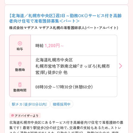
【北海道／札幌市中央区】週3日～勤務OK◎サービス付き高齢
者向け住宅で准看護師募集＜パート＞
株式会社マザアス マザアス札幌の准看護師求人(パート・アルバイト)
1,200
円～
時給
給与
北海道札幌市中央区
札幌市営地下鉄南北線「さっぽろ(札幌市
勤務地
営)駅」徒歩2分 他
08時30分～17時30分（休憩60分）
勤務時間
駅チカ（徒歩10分以内）
積極採用中
北海道札幌市中央区にあるサービス付き高齢者向け住宅で准看護師の募
集です！ 最寄り駅徒歩2分の好立地で、交通費の支給もあるため、ストレ
スなく通勤が可能です！ また、日勤のみで週3日～勤務OKなので、家庭や