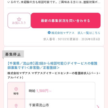
いるので、未経験の方も相談可能です。 ご興味ある方には、面接対策ポイ
ントなど、さらに詳細をお話しいたしますのでお気軽にご相談くださ
い。
最新の募集状況を問い合わせる
お気に入り
株式会社マザアス 求人一覧はこちら
求人番号 : 9010393
更新日 : 2026年8月6日
募集停止
【千葉県／流山市】週2回から相談可能◎デイサービスの看護
師募集です！＜非常勤／正看護師＞
株式会社マザアス マザアスデイサービスセンターの看護師求人(パート・
アルバイト)
1,500
円～
時給
給与
千葉県流山市