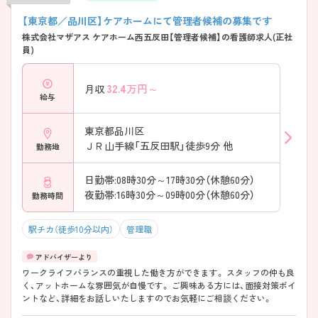
【東京都／品川区】ケアホームにて管理者候補の募集です
株式会社マザアス ケアホーム西五反田【管理者候補】の看護師求人(正社
員)
32.4
万円～
月収
給与
東京都品川区
ＪＲ山手線「五反田駅」徒歩9分 他
勤務地
日勤帯:08時30分～17時30分（休憩60分）
夜勤帯:16時30分～09時00分（休憩60分）
勤務時間
駅チカ（徒歩10分以内）
管理職
ワークライフバランスの重視した働き方ができます。 スタッフの仲も良
く、アットホームな雰囲気が自慢です。 ご興味ある方には、面接対策ポイ
ントなど、詳細をお話しいたしますのでお気軽にご相談ください。