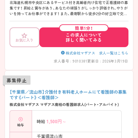
北海道札幌市中央区にあるサービス付き高齢者向け住宅で正看護師の募
集です！ 昇給と賞与があり、あなたの頑張りがしっかり評価され、やりが
いを持ってお仕事ができます！ また、最寄駅から徒歩2分の好立地で交通
費の支給もあるため、ストレスなく通勤が可能です◎ ご興味ある方は面
接ポイントをお伝えしますので、お気軽にご連絡ください。
簡単1分！
この求人について
詳しく聞いてみる
お気に入り
株式会社マザアス 求人一覧はこちら
求人番号 : 9010381
更新日 : 2026年3月19日
募集停止
【千葉県／流山市】介護付き有料老人ホームにて看護師の募集
です《パート》＜看護師＞
株式会社マザアス マザアス南柏の看護師求人(パート・アルバイト)
1,500
円～
時給
給与
千葉県流山市