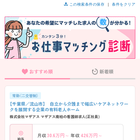
この検索条件の保存
条件をクリア
おすすめ順
新着順
常勤（二交替制）
【千葉県／流山市】 自立から介護まで幅広いケアネットワー
クを展開する企業の有料老人ホーム
株式会社マザアス マザアス南柏の看護師求人(正社員)
30.6
万円～
426
万円～
月収
年収
給与