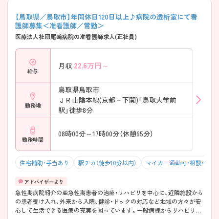
【鳥取県／鳥取市】年間休日120日以上♪病院の透析室にて看
護師募集＜准看護師／常勤＞
医療法人社団尾﨑病院の准看護師求人(正社員)
22.6
万円～
月収
給与
鳥取県鳥取市
ＪＲ山陰本線(京都－下関)「鳥取大学前
勤務地
駅」徒歩8分
08時00分～17時00分（休憩65分）
勤務時間
住宅補助・手当あり
駅チカ（徒歩10分以内）
マイカー通勤可・相談可
急性期病院紹介の亜急性期患者の治療・リハビリを中心に、近隣施設から
の患者受け入れ、外来から入院、健診・ドックの対応など地域の方々が安
心して生活できる医療の充実を図っています。一般病棟からリハビリ、
療養と患者様が回復していく過程が見れますので、お一人おひとりと長