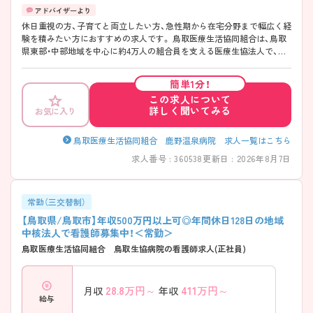
休日重視の方、子育てと両立したい方、急性期から在宅分野まで幅広く経
験を積みたい方におすすめの求人です。 鳥取医療生活協同組合は、鳥取
県東部・中部地域を中心に約4万人の組合員を支える医療生協法人で、病
院・訪問看護・介護事業を幅広く展開しています。急性期医療から在宅医
療まで一貫して関わることができるため、多様なキャリア形成が可能で
簡単1分！
す。 年間休日は128日と非常に多く、月平均残業時間も5時間程度と少な
この求人について
めです（2026年7月確認時点）。また、単身寮や院内保育所、住宅手当・家族
詳しく聞いてみる
お気に入り
手当など福利厚生が充実しており、育児休業・介護休業・看護休暇の取得
実績もあります。 病棟・外来・手術室・透析室・訪問看護と幅広い配属先が
あり、ご家庭の事情による夜勤回数や働き方の相談にも柔軟に対応して
鳥取医療生活協同組合 鹿野温泉病院 求人一覧はこちら
います。
求人番号 : 360538
更新日 : 2026年8月7日
常勤（三交替制）
【鳥取県/鳥取市】年収500万円以上可◎年間休日128日の地域
中核法人で看護師募集中！＜常勤＞
鳥取医療生活協同組合 鳥取生協病院の看護師求人(正社員)
28.8
万円～
411
万円～
月収
年収
給与