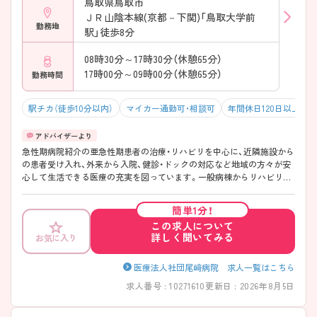
鳥取県鳥取市
ＪＲ山陰本線(京都－下関)「鳥取大学前
勤務地
駅」徒歩8分
08時30分～17時30分（休憩65分）
17時00分～09時00分（休憩65分）
勤務時間
駅チカ（徒歩10分以内）
マイカー通勤可・相談可
年間休日120日以上
急性期病院紹介の亜急性期患者の治療・リハビリを中心に、近隣施設から
の患者受け入れ、外来から入院、健診・ドックの対応など地域の方々が安
心して生活できる医療の充実を図っています。一般病棟からリハビリ、
療養と患者様が回復していく過程が見れますので、お一人おひとりと長
く関わる看護ができます♪ より詳しく知りたい方には、面接ポイントや
簡単1分！
求人の詳細をお伝えいたしますので、お問い合わせください。
この求人について
詳しく聞いてみる
お気に入り
医療法人社団尾﨑病院 求人一覧はこちら
求人番号 : 10271610
更新日 : 2026年8月5日