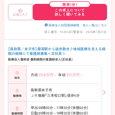
簡単1分！
この求人について
詳しく聞いてみる
お気に入り
医療法人社団尾﨑病院 求人一覧はこちら
求人番号 : 10203457
更新日 : 2026年7月31日
【鳥取県／米子市】最寄駅から徒歩数分♪地域医療を支える病
院の病棟にて看護師募集＜正社員＞
医療法人養和会 養和病院の看護師求人(正社員)
22.6
万円～
331
万円～
月収
年収
給与
鳥取県米子市
ＪＲ境線「三本松口駅」徒歩6分
勤務地
早出:08時00分～17時30分（休憩60分）
日勤:09時30分～18時30分（休憩60分）
勤務時間