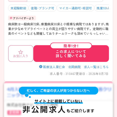
未経験歓迎
復職・ブランク可
マイカー通勤可・相談可
残業10h以下
病床数は一般病床72床、療養病床30床と小規模な病院ではありますが、残
業が少なめでプライベートとの両立が図りやすい病院です。 定期的に職
員のイベントなども開催しておりチームワークも深めていらっしゃいま
す。 こちらの求人にご興味のある方はお気軽にお問い合わせください。
簡単1分！
この求人について
詳しく聞いてみる
お気に入り
医療法人里仁会 北岡病院 求人一覧はこちら
求人番号 : 310467
更新日 : 2026年8月7日