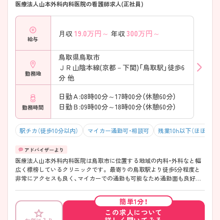
医療法人山本外科内科医院の看護師求人(正社員)
19.0
万円～
300
万円～
月収
年収
給与
鳥取県鳥取市
ＪＲ山陰本線(京都－下関)「鳥取駅」徒歩6
勤務地
分 他
日勤Ａ:08時00分～17時00分（休憩60分）
日勤Ｂ:09時00分～18時00分（休憩60分）
勤務時間
駅チカ（徒歩10分以内）
マイカー通勤可・相談可
残業10h以下（ほぼなし
医療法人山本外科内科医院は鳥取市に位置する地域の内科・外科なと幅
広く標榜しているクリニックです。 最寄りの鳥取駅より徒歩5分程度と
非常にアクセスも良く、マイカーでの通勤も可能なため通勤面も良好で
す。 現在、看護師は4名在籍しており（正職員3名、非常勤1名）常勤の方も
複数勤務しているため安心して働くことが出来ます。 ご興味のある方は
簡単1分！
お気軽にお問い合わせください。
この求人について