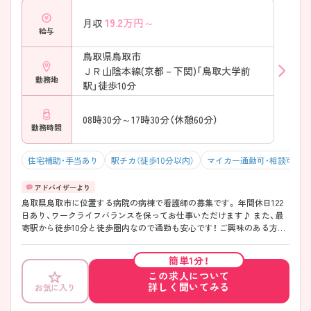
イベートも大切にしながら働きやすい環境です。
19.2
万円～
月収
――――――――――――――― ■ 学び続けられるサポート体制！
給与
――――――――――――――― スキルアップを後押しする制度があ
ります。 ・Eラーニングを活用した学習環境 ・各種研修支援制度あり ・認
鳥取県鳥取市
定資格などの資格取得支援制度あり ・継続的なキャリア形成を応援 →
ＪＲ山陰本線(京都－下関)「鳥取大学前
経験を積みながら専門性を高めていけます。
勤務地
――――――――――――――― ■ 長く働きたい方にもおすすめ♪
駅」徒歩10分
――――――――――――――― ライフイベントに寄り添う制度が整
っています。 ・短時間正職員制度あり ・長期休暇時の学童保育利用制度
08時30分～17時30分（休憩60分）
あり ・育児休業取得実績あり ・介護休業取得実績あり → 将来を見据えな
勤務時間
がら安心して勤務を続けられます。
住宅補助・手当あり
駅チカ（徒歩10分以内）
マイカー通勤可・相談可
鳥取県鳥取市に位置する病院の病棟で看護師の募集です。 年間休日122
日あり、ワークライフバランスを保ってお仕事いただけます♪ また、最
寄駅から徒歩10分と徒歩圏内なので通勤も安心です！ ご興味のある方は
ご面接のポイントお伝えしますのでご気軽にお問い合わせください。
簡単1分！
この求人について
詳しく聞いてみる
お気に入り