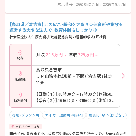
求人番号 : 266305
更新日 : 2026年8月7日
【鳥取県／倉吉市】ホスピス・緩和ケアあり☆保育所や施設も
運営する大きな法人で、教育体制もしっかり◎
社会医療法人仁厚会 藤井政雄記念病院の看護師求人(正社員)
20.5
万円～
325
万円～
月収
年収
給与
鳥取県倉吉市
ＪＲ山陰本線(京都－下関)「倉吉駅」徒歩
勤務地
11分
【日勤（１）】:08時30分～17時30分（休憩60分）
【準夜（２）】:16時30分～01時00分（休憩60分）
勤務時間
復職・ブランク可
マイカー通勤可・相談可
残業10h以下（ほぼなし）
年
■米子市、倉吉市を中心に病院や施設、保育所を運営している母体の大き