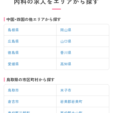
内科の求人をエリアから探す
中国・四国の他エリアから探す
島根県
岡山県
広島県
山口県
徳島県
香川県
愛媛県
高知県
鳥取県の市区町村から探す
鳥取市
米子市
該当件数
倉吉市
岩美郡岩美町
条件を
検索する
クリア
件
東伯郡三朝町
西伯郡大山町