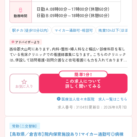
日勤Ａ:08時00分～17時00分（休憩60分）
日勤Ｂ:09時00分～18時00分（休憩60分）
勤務時間
駅チカ（徒歩10分以内）
マイカー通勤可・相談可
残業10h以下（ほぼなし
西伯郡大山町にあります、内科・整形・婦人科など幅広い診療科目を有し
ている有床クリニックでの看護師募集になります。こちらのクリニック
は、併設して訪問看護・訪問介護など在宅看護にも力を入れております。
日勤帯のみの相談も可能ですので、気になる方はお問い合わせ下さいま
せ。
簡単1分！
この求人について
詳しく聞いてみる
お気に入り
医療法人佐々木医院 求人一覧はこちら
求人番号 : 310493
更新日 : 2026年8月7日
常勤（二交替制）
【鳥取県／倉吉市】院内保育施設あり！マイカー通勤可◎病棟