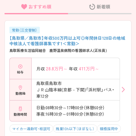
おすすめ順
新着順
フリーワード検索
常勤（三交替制）
【鳥取県／鳥取市】年収500万円以上可◎年間休日128日の地域
中核法人で看護師募集です！＜常勤＞
鳥取医療生活協同組合 鹿野温泉病院の看護師求人(正社員)
28.8
万円～
411
万円～
月収
年収
給与
鳥取県鳥取市
ＪＲ山陰本線(京都－下関)「浜村駅」バス・
勤務地
車12分
日勤:08時30分～17時00分（休憩60分）
準夜:16時30分～01時00分（休憩60分）
勤務時間
マイカー通勤可・相談可
残業10h以下（ほぼなし）
積極採用中