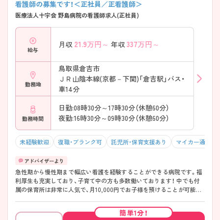
看護師の募集です！＜正社員／正看護師＞
医療法人十字会 野島病院の看護師求人(正社員)
21.9
万円～
337
万円～
月収
年収
給与
鳥取県倉吉市
ＪＲ山陰本線(京都－下関)「倉吉駅」バス・
勤務地
車14分
日勤:08時30分～17時30分（休憩60分）
夜勤:16時30分～09時30分（休憩60分）
勤務時間
未経験歓迎
復職・ブランク可
託児所・保育支援あり
マイカー通勤可
急性期から慢性期まで幅広い看護を経験することができる病院です。福
利厚生も充実しており、子育て中の方も多数働いております！ 中でも付
属の保育所は非常に人気で、月10,000円でお子様を預けることが可能で
す♪ より詳しく知りたい方には、面接ポイントや求人の詳細をお伝えい
たしますので、お問い合わせください
簡単1分！