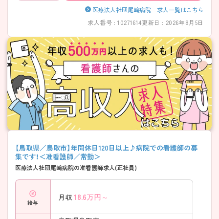
医療法人社団尾﨑病院 求人一覧はこちら
求人番号 : 10271614
更新日 : 2026年8月5日
【鳥取県／鳥取市】年間休日120日以上♪病院での看護師の募
集です！＜准看護師／常勤＞
医療法人社団尾﨑病院の准看護師求人(正社員)
18.6
万円～
月収
給与