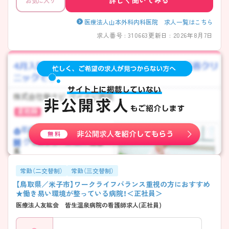
詳しく聞いてみる
お気に入り
医療法人山本外科内科医院 求人一覧はこちら
求人番号 : 310663
更新日 : 2026年8月7日
常勤（二交替制）
常勤（三交替制）
【鳥取県／米子市】ワークライフバランス重視の方におすすめ
★働き易い環境が整っている病院！＜正社員＞
医療法人友紘会 皆生温泉病院の看護師求人(正社員)