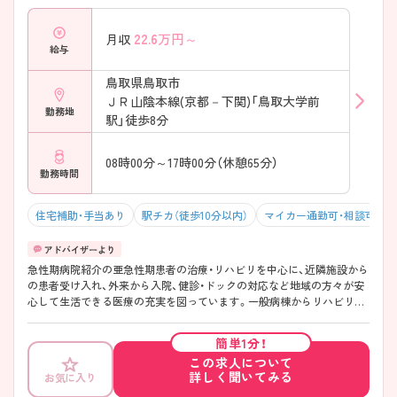
22.6
万円～
月収
給与
鳥取県鳥取市
ＪＲ山陰本線(京都－下関)「鳥取大学前
勤務地
駅」徒歩8分
08時00分～17時00分（休憩65分）
勤務時間
住宅補助・手当あり
駅チカ（徒歩10分以内）
マイカー通勤可・相談可
急性期病院紹介の亜急性期患者の治療・リハビリを中心に、近隣施設から
の患者受け入れ、外来から入院、健診・ドックの対応など地域の方々が安
心して生活できる医療の充実を図っています。一般病棟からリハビリ、
療養と患者様が回復していく過程が見れますので、お一人おひとりと長
く関わる看護ができます♪ より詳しく知りたい方には、面接ポイントや
簡単1分！
求人の詳細をお伝えいたしますので、お問い合わせください。
この求人について
詳しく聞いてみる
お気に入り