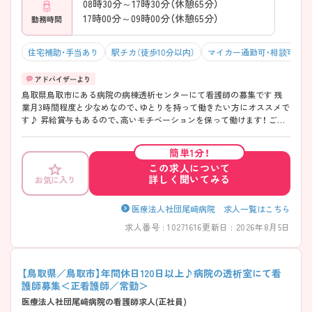
08時30分～17時30分（休憩65分）
17時00分～09時00分（休憩65分）
勤務時間
住宅補助・手当あり
駅チカ（徒歩10分以内）
マイカー通勤可・相談可
鳥取県鳥取市にある病院の病棟透析センターにて看護師の募集です 残
業月3時間程度と少なめなので、ゆとりを持って働きたい方にオススメで
す♪ 昇給賞与もあるので、高いモチベーションを保って働けます！ ご興
味のある方には、面接対策ポイントなど、さらに詳細をご案内しますので
お気軽にご相談ください！
簡単1分！
この求人について
詳しく聞いてみる
お気に入り
医療法人社団尾﨑病院 求人一覧はこちら
求人番号 : 10271616
更新日 : 2026年8月5日
【鳥取県／鳥取市】年間休日120日以上♪病院の透析室にて看
護師募集＜正看護師／常勤＞
医療法人社団尾﨑病院の看護師求人(正社員)