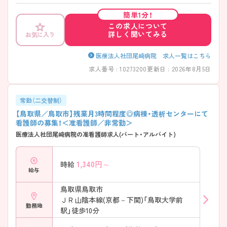
く関わる看護ができます♪ より詳しく知りたい方には、面接ポイントや
簡単1分！
求人の詳細をお伝えいたしますので、お問い合わせください。
この求人について
詳しく聞いてみる
お気に入り
医療法人社団尾﨑病院 求人一覧はこちら
求人番号 : 10273200
更新日 : 2026年8月5日
常勤（二交替制）
【鳥取県／鳥取市】残業月3時間程度◎病棟・透析センターにて
看護師の募集！＜准看護師／非常勤＞
医療法人社団尾﨑病院の准看護師求人(パート・アルバイト)
1,340
円～
時給
給与
鳥取県鳥取市
ＪＲ山陰本線(京都－下関)「鳥取大学前
勤務地
駅」徒歩10分