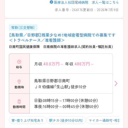
医療法人社団尾﨑病院 求人一覧はこちら
求人番号 : 266176
更新日 : 2026年7月9日
常勤（三交替制）
【鳥取県／日野郡】残業少なめ！地域密着型病院での募集です
＜トラベルナース／准看護師＞
日南町国民健康保険 日南病院の准看護師求人(契約社員・嘱託社員)
40.0
万円～
480
万円～
月収
年収
給与
鳥取県日野郡日南町
ＪＲ伯備線「生山駅」徒歩10分
勤務地
日勤:08時15分～17時00分（休憩60分）
準夜:16時00分～00時45分（休憩60分）
勤務時間
寮・借り上げ社宅あり
駅チカ（徒歩10分以内）
マイカー通勤可・相談可