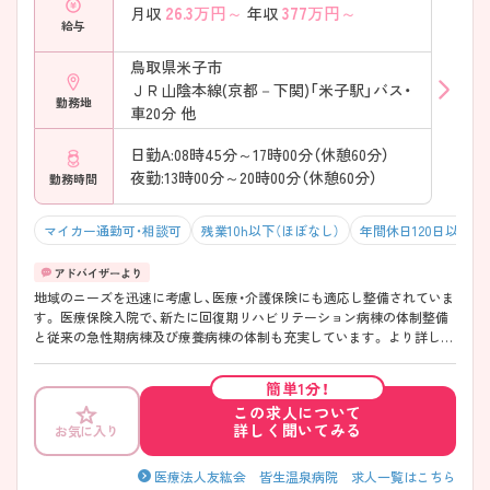
26.3
万円～
377
万円～
月収
年収
給与
鳥取県米子市
ＪＲ山陰本線(京都－下関)「米子駅」バス・
勤務地
車20分 他
日勤A:08時45分～17時00分（休憩60分）
夜勤:13時00分～20時00分（休憩60分）
勤務時間
マイカー通勤可・相談可
残業10h以下（ほぼなし）
年間休日120日以上
地域のニーズを迅速に考慮し、医療・介護保険にも適応し整備されていま
す。 医療保険入院で、新たに回復期リハビリテーション病棟の体制整備
と従来の急性期病棟及び療養病棟の体制も充実しています。 より詳しく
知りたい方には、面接ポイントや求人の詳細をお伝えいたしますので、お
問い合わせください
簡単1分！
この求人について
詳しく聞いてみる
お気に入り
医療法人友紘会 皆生温泉病院 求人一覧はこちら