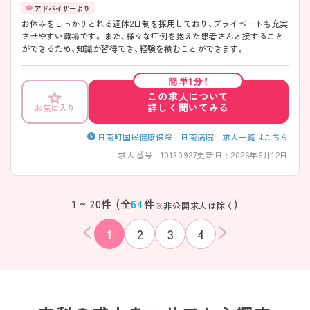
お休みをしっかりとれる週休2日制を採用しており、プライベートも充実
させやすい職場です。 また、様々な症例を抱えた患者さんと接すること
ができるため、知識が習得でき、経験を積むことができます。
簡単1分！
この求人について
詳しく聞いてみる
お気に入り
日南町国民健康保険 日南病院 求人一覧はこちら
求人番号 : 10130927
更新日 : 2026年6月12日
1 ~ 20件 (全
64
件
)
※非公開求人は除く
1
2
3
4