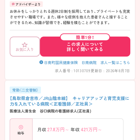
お休みをしっかりとれる週休2日制を採用しており、プライベートも充実
させやすい職場です。 また、様々な症例を抱えた患者さんと接すること
ができるため、知識が習得でき、経験を積むことができます。
簡単1分！
この求人について
詳しく聞いてみる
お気に入り
日南町国民健康保険 日南病院 求人一覧はこちら
求人番号 : 10130709
更新日 : 2026年8月7日
常勤（二交替制）
【鳥取県倉吉市／JR山陰本線】 キャリアアップと育児支援に
力を入れている病院＜正看護師／正社員＞
医療法人清生会 谷口病院の看護師求人(正社員)
27.8
万円～
421
万円～
月収
年収
給与