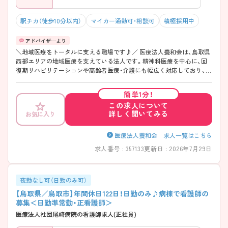
駅チカ（徒歩10分以内）
マイカー通勤可・相談可
積極採用中
＼地域医療をトータルに支える職場です♪／ 医療法人養和会は、鳥取県
西部エリアの地域医療を支えている法人です。精神科医療を中心に、回
復期リハビリテーションや高齢者医療・介護にも幅広く対応しており、病
院だけでなく介護老人保健施設、グループホーム、訪問サービスなど多彩
な事業を展開しています。 医療と介護が法人内でしっかり連携している
簡単1分！
ため、入院中の治療だけでなく退院後の生活支援まで見据えた関わりが
この求人について
できる環境です。 また、「年間休日114日」「月平均残業1時間」と働きやす
詳しく聞いてみる
お気に入り
さにも配慮されており、Eラーニングや資格取得支援制度など学びを後押
しする仕組みも充実。短時間正職員制度や学童保育利用制度も整ってい
るため、ライフステージが変化しても長く働き続けやすい法人です。地
医療法人養和会 求人一覧はこちら
域に根差した看護を実践したい方にぜひ注目していただきたい求人で
求人番号 : 357133
更新日 : 2026年7月29日
す。 ――――――――――――――― ■ 医療・介護の両方に関われる♪
――――――――――――――― 地域を支える幅広いフィールドがあ
ります。 ・精神科医療から回復期リハビリまで対応 ・介護老人保健施設
やグループホームも運営 ・訪問サービスを含めた多彩な事業展開 ・退院
夜勤なし可（日勤のみ可）
後の生活支援にも携われる環境 → 地域包括ケアの流れを身近に感じな
【鳥取県／鳥取市】年間休日122日！日勤のみ♪病棟で看護師の
がら経験を積めます。 ――――――――――――――― ■ 「残業少な
募集＜日勤準常勤・正看護師＞
め」がうれしい職場♪ ――――――――――――――― ワークライフバ
医療法人社団尾﨑病院の看護師求人(正社員)
ランスを大切にできます。 ・「年間休日114日」 ・月平均残業時間は「1時
間」 ・賞与実績「年2回・計4.10ヶ月分」 ・計画的な休暇取得を推進 → プラ