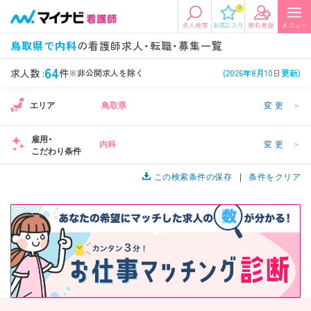
0
エリアから探す
希望の求人条件を選択
鳥取県で内科
の看護師求人・転職・募集一覧
エリアから探す
駅・路線から探す
条件項目の選択に戻る
64
求人数 :
件
※非公開求人を除く
(2026年8月10日更新)
エリア
鳥取県
変更
＞
北陸・信越
関東
資格
勤務形態
看護師、准看護師など
常勤、夜勤なし可など
雇用・
内科
変更
＞
こだわり条件
東海
関西
施設形態
担当業務
病院、クリニック・診療所など
この検索条件の保存
病棟、外来など
条件をクリア
診察科目
こだわり条件
北海道・東北
中国・四国
美容外科、
未経験歓迎、
循環器内科など
土日祝休みなど
九州・沖縄
年収
雇用形態
年収500万円以上など
正社員、契約社員など