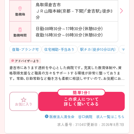
鳥取県倉吉市
ＪＲ山陰本線(京都－下関)「倉吉駅」徒歩3
勤務地
分
日勤:08時30分～17時30分（休憩60分）
夜勤:16時30分～09時30分（休憩60分）
勤務時間
復職・ブランク可
住宅補助・手当あり
駅チカ（徒歩10分以内）
マイカ
倉吉市にあります透析を中心とした病院です。充実した教育体制や、資
格取得支援など職員の方々をサポートする環境が非常に整っておりま
す。 常勤、日勤常勤など働き方も柔軟に相談しやすいので、お気軽にお問
い合わせ下さいませ。
簡単1分！
この求人について
詳しく聞いてみる
お気に入り
医療法人清生会 谷口病院 求人一覧はこちら
求人番号 : 310457
更新日 : 2026年8月7日