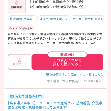
（1）:07時00分～16時00分（休憩60分）
（2）:08時30分～17時30分（休憩60分）
勤務時間
住宅補助・手当あり
託児所・保育支援あり
マイカー通勤可・相談可
年
鳥取県米子市に位置する病院の病棟にて看護師の募集です。敷地内に保
育施設があるので、お子様がいらっしゃる方も安心して働くことができ
ます♪無料駐車場があるのでマイカー通勤の際は心配いりません！ご興
味ある方は面接ポイントをお伝えしますので、お気軽にご連絡くださ
い。
簡単1分！
この求人について
詳しく聞いてみる
お気に入り
社会医療法人仁厚会 求人一覧はこちら
求人番号 : 265812
更新日 : 2026年8月7日
夜勤なし可（日勤のみ可）
【鳥取県／鳥取市】 クリニックや通所リハ・訪問看護・介護事
業など幅広く福祉を提供しております