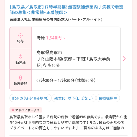
【鳥取県／鳥取市】17時半終業！最寄駅徒歩圏内♪病棟で看護
師の募集＜非常勤・正看護師＞
医療法人社団尾﨑病院の看護師求人(パート・アルバイト)
1,340
円～
時給
給与
鳥取県鳥取市
ＪＲ山陰本線(京都－下関)「鳥取大学前
勤務地
駅」徒歩10分
08時30分～17時30分（休憩60分）
勤務時間
駅チカ（徒歩10分以内）
残業10h以下（ほぼなし）
積極採用中
鳥取県鳥取市に位置する病院の病棟で看護師の募集です。 最寄駅から徒
歩10分と徒歩圏内なので通勤しやすい職場です！ また、日勤のみなので
プライベートとの両立もしやすいですよ♪ ご興味のある方はご面接の
ポイントお伝えしますのでご気軽にお問い合わせください。