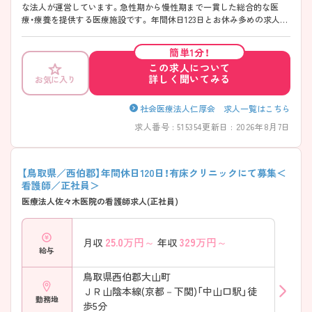
な法人が運営しています。急性期から慢性期まで一貫した総合的な医
療・療養を提供する医療施設です。 年間休日123日とお休み多めの求人で
すのでお仕事とプライベートの両立もしやすいです。より詳しく知りた
い方には、面接ポイントや求人の詳細をお伝えいたしますので、お問い合
簡単1分！
わせください。
この求人について
詳しく聞いてみる
お気に入り
社会医療法人仁厚会 求人一覧はこちら
求人番号 : 515354
更新日 : 2026年8月7日
【鳥取県／西伯郡】年間休日120日！有床クリニックにて募集＜
看護師／正社員＞
医療法人佐々木医院の看護師求人(正社員)
25.0
万円～
329
万円～
月収
年収
給与
鳥取県西伯郡大山町
ＪＲ山陰本線(京都－下関)「中山口駅」徒
勤務地
歩5分