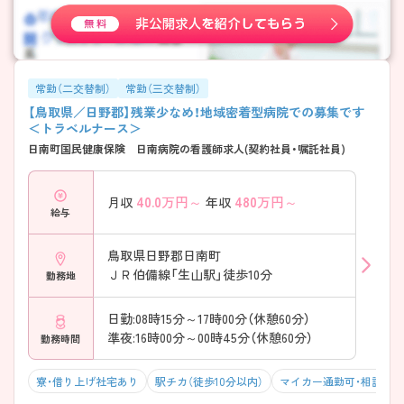
常勤（二交替制）
常勤（三交替制）
【鳥取県／日野郡】残業少なめ！地域密着型病院での募集です
＜トラベルナース＞
日南町国民健康保険 日南病院の看護師求人(契約社員・嘱託社員)
40.0
万円～
480
万円～
月収
年収
給与
鳥取県日野郡日南町
ＪＲ伯備線「生山駅」徒歩10分
勤務地
日勤:08時15分～17時00分（休憩60分）
準夜:16時00分～00時45分（休憩60分）
勤務時間
寮・借り上げ社宅あり
駅チカ（徒歩10分以内）
マイカー通勤可・相談可