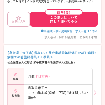
心して生活できる医療の充実を図っています。一般病棟からリハビリ、
療養と患者様が回復していく過程が見れますので、お一人おひとりと長
く関わる看護ができます♪ より詳しく知りたい方には、面接ポイントや
簡単1分！
求人の詳細をお伝えいたしますので、お問い合わせください。
この求人について
詳しく聞いてみる
お気に入り
医療法人社団尾﨑病院 求人一覧はこちら
求人番号 : 266184
更新日 : 2026年8月7日
【鳥取県／米子市】賞与4.5ヶ月分実績◎年間休日124日！病院・
病棟での看護師募集＜正社員＞
社会医療法人仁厚会 米子東病院の看護師求人(正社員)
21.1
万円～
月収
給与
鳥取県米子市
ＪＲ山陰本線(京都－下関)「淀江駅」バス・
勤務地
車9分