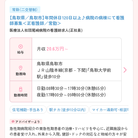
常勤（二交替制）
【鳥取県／鳥取市】年間休日120日以上♪病院の病棟にて看護
師募集＜正看護師／常勤＞
医療法人社団尾﨑病院の看護師求人(正社員)
20.6
万円～
月収
給与
鳥取県鳥取市
ＪＲ山陰本線(京都－下関)「鳥取大学前
勤務地
駅」徒歩10分
日勤:08時30分～17時30分（休憩65分）
夜勤:17時00分～09時00分（休憩65分）
勤務時間
住宅補助・手当あり
駅チカ（徒歩10分以内）
マイカー通勤可・相談可
急性期病院紹介の亜急性期患者の治療・リハビリを中心に、近隣施設から
の患者受け入れ、外来から入院、健診・ドックの対応など地域の方々が安