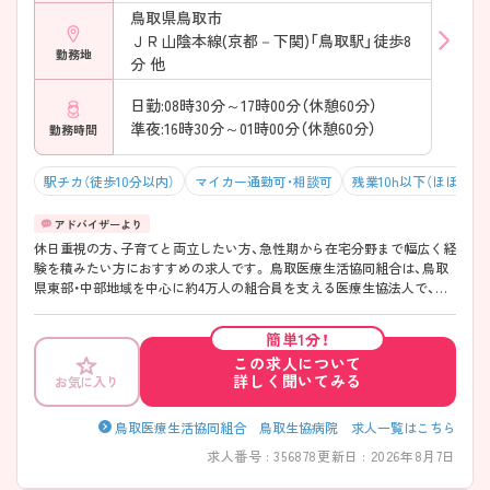
鳥取県鳥取市
ＪＲ山陰本線(京都－下関)「鳥取駅」徒歩8
勤務地
分 他
日勤:08時30分～17時00分（休憩60分）
準夜:16時30分～01時00分（休憩60分）
勤務時間
駅チカ（徒歩10分以内）
マイカー通勤可・相談可
残業10h以下（ほぼなし
休日重視の方、子育てと両立したい方、急性期から在宅分野まで幅広く経
験を積みたい方におすすめの求人です。 鳥取医療生活協同組合は、鳥取
県東部・中部地域を中心に約4万人の組合員を支える医療生協法人で、病
院・訪問看護・介護事業を幅広く展開しています。急性期医療から在宅医
療まで一貫して関わることができるため、多様なキャリア形成が可能で
簡単1分！
す。 年間休日は128日と非常に多く、月平均残業時間も5時間程度と少な
この求人について
めです（2026年7月確認時点）。また、単身寮や院内保育所、住宅手当・家族
詳しく聞いてみる
お気に入り
手当など福利厚生が充実しており、育児休業・介護休業・看護休暇の取得
実績もあります。 病棟・外来・手術室・透析室・訪問看護と幅広い配属先が
あり、ご家庭の事情による夜勤回数や働き方の相談にも柔軟に対応して
鳥取医療生活協同組合 鳥取生協病院 求人一覧はこちら
います。
求人番号 : 356878
更新日 : 2026年8月7日