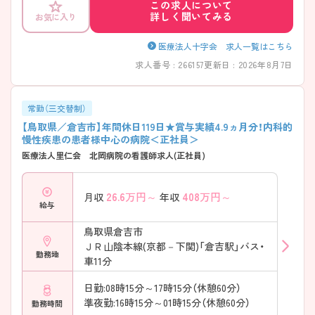
この求人について
詳しく聞いてみる
お気に入り
医療法人十字会 求人一覧はこちら
求人番号 : 266157
更新日 : 2026年8月7日
常勤（三交替制）
【鳥取県／倉吉市】年間休日119日★賞与実績4.9ヵ月分！内科的
慢性疾患の患者様中心の病院＜正社員＞
医療法人里仁会 北岡病院の看護師求人(正社員)
26.6
万円～
408
万円～
月収
年収
給与
鳥取県倉吉市
ＪＲ山陰本線(京都－下関)「倉吉駅」バス・
勤務地
車11分
日勤:08時15分～17時15分（休憩60分）
準夜勤:16時15分～01時15分（休憩60分）
勤務時間