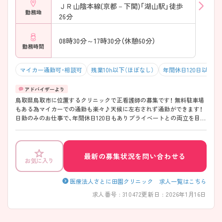
ＪＲ山陰本線(京都－下関)「湖山駅」徒歩
勤務地
26分
08時30分～17時30分（休憩60分）
勤務時間
マイカー通勤可・相談可
残業10h以下（ほぼなし）
年間休日120日以上
鳥取県鳥取市に位置するクリニックで正看護師の募集です！ 無料駐車場
もある為マイカーでの通勤も楽々♪天候に左右されず通勤ができます！
日勤のみのお仕事で、年間休日120日もありプライベートとの両立を目指
す方におすすめの環境です◎賞与制度があり、頑張りが評価されてしっ
かりと還元されます。フォロー体制もあり、経験に関わらず安心してス
タートできます。 こちらの求人にご興味がございましたら面接のポイン
トもお伝えしますので是非ご応募お待ちしております。
最新の募集状況を問い合わせる
お気に入り
医療法人さとに田園クリニック 求人一覧はこちら
求人番号 : 310472
更新日 : 2026年1月16日