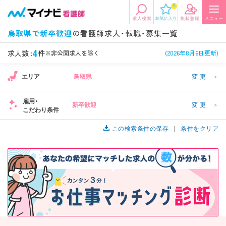
0
エリアから探す
希望の求人条件を選択
鳥取県で新卒歓迎
の看護師求人・転職・募集一覧
エリアから探す
駅・路線から探す
条件項目の選択に戻る
4
求人数 :
件
※非公開求人を除く
(2026年8月6日更新)
エリア
鳥取県
変更
＞
北陸・信越
関東
資格
勤務形態
看護師、准看護師など
常勤、夜勤なし可など
雇用・
新卒歓迎
変更
＞
こだわり条件
東海
関西
施設形態
担当業務
病院、クリニック・診療所など
この検索条件の保存
病棟、外来など
条件をクリア
診察科目
こだわり条件
北海道・東北
中国・四国
美容外科、
未経験歓迎、
循環器内科など
土日祝休みなど
九州・沖縄
年収
雇用形態
年収500万円以上など
正社員、契約社員など