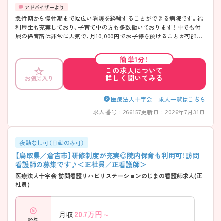
急性期から慢性期まで幅広い看護を経験することができる病院です。福
利厚生も充実しており、子育て中の方も多数働いております！ 中でも付
属の保育所は非常に人気で、月10,000円でお子様を預けることが可能で
す♪ より詳しく知りたい方には、面接ポイントや求人の詳細をお伝えい
たしますので、お問い合わせください
簡単1分！
この求人について
詳しく聞いてみる
お気に入り
医療法人十字会 求人一覧はこちら
求人番号 : 266157
更新日 : 2026年7月31日
夜勤なし可（日勤のみ可）
【鳥取県／倉吉市】研修制度が充実◎院内保育も利用可！訪問
看護師の募集です♪＜正社員／正看護師＞
医療法人十字会 訪問看護リハビリステーションのじまの看護師求人(正
社員)
20.7
万円～
月収
給与