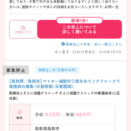
実しており、子育て中の方も多数働いております！ より詳しく知りたい
方には、面接ポイントや求人の詳細をお伝えいたしますので、お問い合わ
せください
簡単1分！
この求人について
詳しく聞いてみる
お気に入り
医療法人十字会 求人一覧はこちら
求人番号 : 264896
更新日 : 2026年6月9日
募集停止
夜勤なし可（日勤のみ可）
【鳥取県／鳥取市】マイカー通勤可◎賞与あり♪クリニックで
看護師の募集〈日勤常勤・正看護師〉
医療法人さとに田園クリニック さとに田園クリニックの看護師求人(正
社員)
19.5
万円～
306
万円～
月収
年収
給与
鳥取県鳥取市