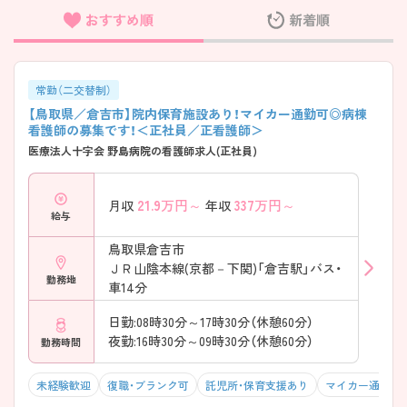
おすすめ順
新着順
フリーワード検索
常勤（二交替制）
【鳥取県／倉吉市】院内保育施設あり！マイカー通勤可◎病棟
看護師の募集です！＜正社員／正看護師＞
医療法人十字会 野島病院の看護師求人(正社員)
21.9
万円～
337
万円～
月収
年収
給与
鳥取県倉吉市
ＪＲ山陰本線(京都－下関)「倉吉駅」バス・
勤務地
車14分
日勤:08時30分～17時30分（休憩60分）
夜勤:16時30分～09時30分（休憩60分）
勤務時間
未経験歓迎
復職・ブランク可
託児所・保育支援あり
マイカー通勤可