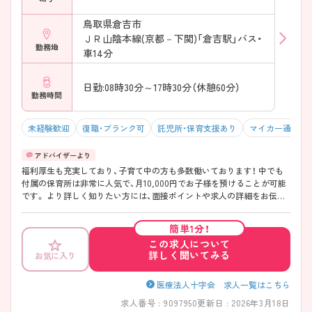
鳥取県倉吉市
ＪＲ山陰本線(京都－下関)「倉吉駅」バス・
勤務地
車14分
日勤:08時30分～17時30分（休憩60分）
勤務時間
未経験歓迎
復職・ブランク可
託児所・保育支援あり
マイカー通勤可
福利厚生も充実しており、子育て中の方も多数働いております！ 中でも
付属の保育所は非常に人気で、月10,000円でお子様を預けることが可能
です。 より詳しく知りたい方には、面接ポイントや求人の詳細をお伝え
いたしますので、お問い合わせください♪
簡単1分！
この求人について
詳しく聞いてみる
お気に入り
医療法人十字会 求人一覧はこちら
求人番号 : 9097950
更新日 : 2026年3月18日