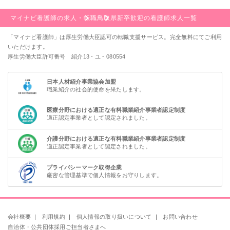
マイナビ看護師の求人・転職
鳥取県
新卒歓迎の看護師求人一覧
「マイナビ看護師」は厚生労働大臣認可の転職支援サービス。完全無料にてご利用
いただけます。
厚生労働大臣許可番号 紹介13 - ユ - 080554
日本人材紹介事業協会加盟
職業紹介の社会的使命を果たします。
医療分野における適正な有料職業紹介事業者認定制度
適正認定事業者として認定されました。
介護分野における適正な有料職業紹介事業者認定制度
適正認定事業者として認定されました。
プライバシーマーク取得企業
厳密な管理基準で個人情報をお守りします。
会社概要
｜
利用規約
｜
個人情報の取り扱いについて
｜
お問い合わせ
自治体・公共団体採用ご担当者さまへ