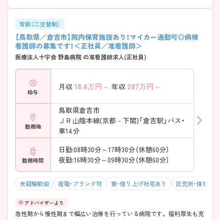
常勤（二交替制）
【鳥取県／倉吉市】院内保育施設あり！マイカー通勤可◎病棟
看護師の募集です！＜正社員／准看護師＞
医療法人十字会 野島病院 の准看護師求人(正社員)
18.4
万円～
287
万円～
月収
年収
給与
鳥取県倉吉市
ＪＲ山陰本線(京都－下関)「倉吉駅」バス・
勤務地
車14分
日勤:08時30分～17時30分（休憩60分）
夜勤:16時30分～09時30分（休憩60分）
勤務時間
未経験歓迎
復職・ブランク可
寮・借り上げ社宅あり
託児所・保育支
急性期から慢性期まで幅広い治療を行っている病院です。 福利厚生も充