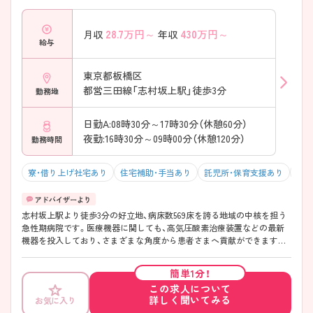
28.7
万円～
430
万円～
月収
年収
給与
東京都板橋区
都営三田線「志村坂上駅」徒歩3分
勤務地
日勤A:08時30分～17時30分（休憩60分）
夜勤:16時30分～09時00分（休憩120分）
勤務時間
寮・借り上げ社宅あり
住宅補助・手当あり
託児所・保育支援あり
駅チ
志村坂上駅より徒歩3分の好立地、病床数569床を誇る地域の中核を担う
急性期病院です。医療機器に関しても、高気圧酸素治療装置などの最新
機器を投入しており、さまざまな角度から患者さまへ貢献ができます。
また、経験の浅い方へのサポート体制も整っていますので、もう一度基礎
から看護を学びたい方から看護師としてスキルを高めたい方まで幅広い
簡単1分！
方にオススメできます！ ご興味ある方には、面接対策ポイントなど、さら
この求人について
に詳細をお話しいたしますのでお気軽にご相談ください。
詳しく聞いてみる
お気に入り