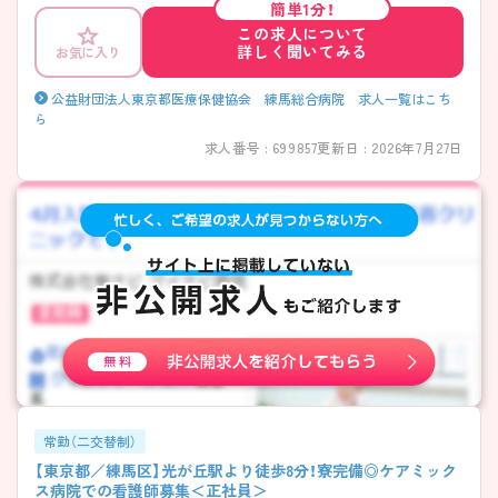
簡単1分！
この求人について
詳しく聞いてみる
お気に入り
公益財団法人東京都医療保健協会 練馬総合病院 求人一覧はこち
ら
求人番号 : 699857
更新日 : 2026年7月27日
常勤（二交替制）
【東京都／練馬区】光が丘駅より徒歩8分！寮完備◎ケアミック
ス病院での看護師募集＜正社員＞