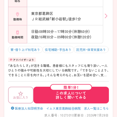
給与
東京都葛飾区
ＪＲ総武線「新小岩駅」徒歩7分
勤務地
日勤:08時30分～17時30分（休憩60分）
夜勤:16時30分～09時00分（休憩120分）
勤務時間
寮・借り上げ社宅あり
住宅補助・手当あり
託児所・保育支援あり
駅チ
「あなたらしさ」が活きる職場。 患者様にもスタッフにも寄り添い、一人
ひとりの強みや可能性を大切にしている病院です。 「できないことより、
できることに目を向ける。」そんな考えのもと、お互いを認め合い、支え
合う温かな職場環境があります。 教育体制も充実しているため、経験が
浅い方やブランクのある方も安心して成長できる環境です◎
簡単1分！
この求人について
詳しく聞いてみる
お気に入り
医療法人社団明芳会 イムス東京葛飾総合病院 求人一覧はこちら
求人番号 : 10273010
更新日 : 2026年7月28日