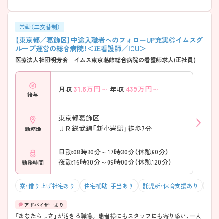
常勤（二交替制）
【東京都／葛飾区】中途入職者へのフォローUP充実◎イムスグ
ループ運営の総合病院！＜正看護師／ICU＞
医療法人社団明芳会 イムス東京葛飾総合病院の看護師求人(正社員)
31.6
万円～
439
万円～
月収
年収
給与
東京都葛飾区
ＪＲ総武線「新小岩駅」徒歩7分
勤務地
日勤:08時30分～17時30分（休憩60分）
夜勤:16時30分～09時00分（休憩120分）
勤務時間
寮・借り上げ社宅あり
住宅補助・手当あり
託児所・保育支援あり
駅チ
「あなたらしさ」が活きる職場。 患者様にもスタッフにも寄り添い、一人