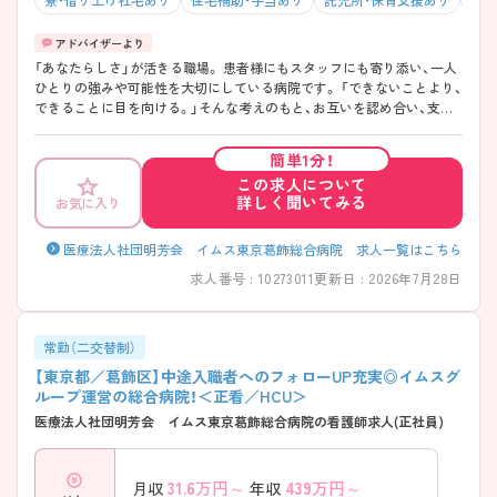
「あなたらしさ」が活きる職場。 患者様にもスタッフにも寄り添い、一人
ひとりの強みや可能性を大切にしている病院です。 「できないことより、
できることに目を向ける。」そんな考えのもと、お互いを認め合い、支え
合う温かな職場環境があります。 教育体制も充実しているため、経験が
浅い方やブランクのある方も安心して成長できる環境です◎
簡単1分！
この求人について
詳しく聞いてみる
お気に入り
医療法人社団明芳会 イムス東京葛飾総合病院 求人一覧はこちら
求人番号 : 10273011
更新日 : 2026年7月28日
常勤（二交替制）
【東京都／葛飾区】中途入職者へのフォローUP充実◎イムスグ
ループ運営の総合病院！＜正看／HCU＞
医療法人社団明芳会 イムス東京葛飾総合病院の看護師求人(正社員)
31.6
万円～
439
万円～
月収
年収