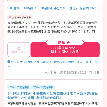
寮・借り上げ社宅あり
住宅補助・手当あり
託児所・保育支援あり
駅チ
東京都練馬区に2012年4月開院の総合病院です。地域医療振興協会の運
営により再スタートをきっておりますが、より強みとしていく【救急医
療】【小児医療】【周産期医療】【災害時医療】の強化に努めています。 同分
野を学びたい方はもちろん、住宅手当や家族手当など各種手当支給・研修
制度も充実しているので長く勤めていきたいという方にもお勧めです。
簡単1分！
周辺は住宅地で、お店がたくさんあり、買い物にも困りません。近くに大
この求人について
きな公園があり、いちょう並木がきれいな通りを進むと病院がありま
詳しく聞いてみる
お気に入り
す。 ご興味ある方には、求人詳細や過去の選考事例など、さらに詳細をお
話しいたしますのでお気軽にご相談ください。
公益社団法人地域医療振興協会 練馬光が丘病院 求人一覧はこち
ら
求人番号 : 273672
更新日 : 2026年7月13日
常勤（二交替制）
常勤（三交替制）
【中野駅徒歩5分】中野駅近くに寮完備◎住宅手当あり！教育体
制が整った中規模・急性期総合病院！
東京医療生活協同組合 新渡戸記念中野総合病院の看護師求人(正社員)