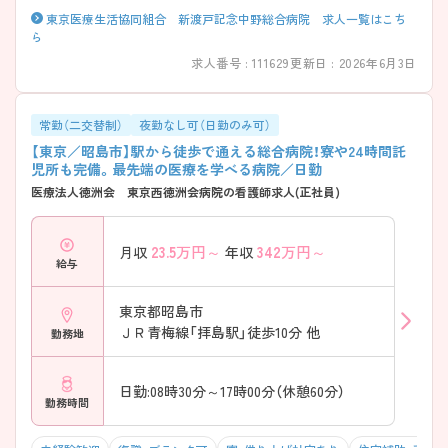
東京医療生活協同組合 新渡戸記念中野総合病院 求人一覧はこち
ら
求人番号 : 111629
更新日 : 2026年6月3日
常勤（二交替制）
夜勤なし可（日勤のみ可）
【東京／昭島市】駅から徒歩で通える総合病院！寮や24時間託
児所も完備。最先端の医療を学べる病院／日勤
医療法人徳洲会 東京西徳洲会病院の看護師求人(正社員)
23.5
万円～
342
万円～
月収
年収
給与
東京都昭島市
ＪＲ青梅線「拝島駅」徒歩10分 他
勤務地
日勤:08時30分～17時00分（休憩60分）
勤務時間