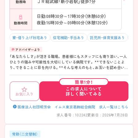
ＪＲ総武線「新小岩駅」徒歩7分
勤務地
日勤:08時30分～17時30分（休憩60分）
夜勤:16時30分～09時00分（休憩120分）
勤務時間
寮・借り上げ社宅あり
住宅補助・手当あり
託児所・保育支援あり
駅チ
「あなたらしさ」が活きる職場。 患者様にもスタッフにも寄り添い、一人
ひとりの強みや可能性を大切にしている病院です。 **できないことよ
り、できることに目を向ける。**そんな考えのもと、お互いを認め合い、
支え合う温かな職場環境があります。 教育体制も充実しているため、経
験が浅い方やブランクのある方も安心して成長できる環境です◎
簡単1分！
この求人について
詳しく聞いてみる
お気に入り
医療法人社団明芳会 イムス東京葛飾総合病院 求人一覧はこちら
求人番号 : 102242
更新日 : 2026年7月28日
常勤（二交替制）