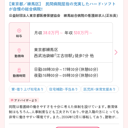
【東京都／練馬区】 民間病院屈指の充実したハード・ソフト
が自慢の総合病院！
公益財団法人東京都医療保健協会 練馬総合病院の看護師求人(正社員)
38.0
万円～
530
万円～
月収
年収
給与
東京都練馬区
西武池袋線「江古田駅」徒歩7分 他
勤務地
日勤:08時30分～17時30分（休憩60分）
夜勤:16時00分～09時30分（休憩60分）
勤務時間
寮・借り上げ社宅あり
住宅補助・手当あり
託児所・保育支援あり
駅チ
同院は看護師の働きやすさを十分に考えた体制を設けています。教育体
制はもちろん、人事制度なども工夫されており、中途入職の方にとっても
非常に働きやすい環境です。また、2006年12月に移転しており、建物がき
れいな点も特長です。 ご興味のある方には、面接対策ポイントなど、さら
に詳細をお話しいたしますので、お気軽にご相談ください。