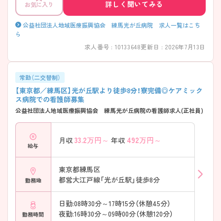
詳しく聞いてみる
お気に入り
す。 ご興味ある方には、求人詳細や過去の選考事例など、さらに詳細をお
話しいたしますのでお気軽にご相談ください。
公益社団法人地域医療振興協会 練馬光が丘病院 求人一覧はこち
ら
求人番号 : 10133648
更新日 : 2026年7月13日
常勤（二交替制）
【東京都／練馬区】光が丘駅より徒歩8分！寮完備◎ケアミック
ス病院での看護師募集
公益社団法人地域医療振興協会 練馬光が丘病院の看護師求人(正社員)
33.2
万円～
492
万円～
月収
年収
給与
東京都練馬区
都営大江戸線「光が丘駅」徒歩8分
勤務地
日勤:08時30分～17時15分（休憩45分）
夜勤:16時30分～09時00分（休憩120分）
勤務時間