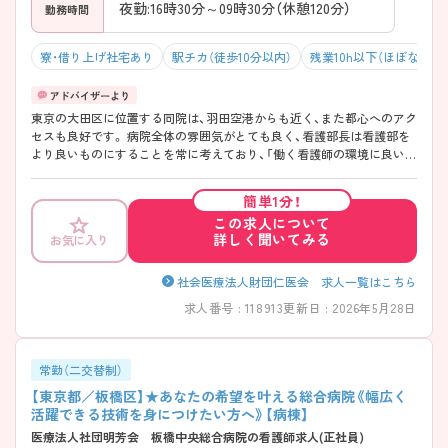
夜勤:16時30分～09時30分（休憩120分）
勤務時間
寮・借り上げ社宅あり
駅チカ（徒歩10分以内）
残業10h以下（ほぼなし）
東京の大田区に位置する同院は、羽田空港からも近く、また都心へのアク
セスも良好です。 病院全体の雰囲気がとても良く、看護部長は看護部を
より良いものにすることを常に考えており、「働く看護師の環境に良い提
案はどんどん取り入れたい」という方です。 また看護師の平均在職年数
は5年以上、新卒者～20代後半～30代前半のスタッフが活躍しています。
簡単1分！
ご興味ある方には、面接のポイントなど、さらに詳細をお話致しますので
この求人について
お気軽にご相談ください。
詳しく聞いてみる
お気に入り
社会医療法人財団仁医会 求人一覧はこちら
求人番号 : 118913
更新日 : 2026年5月28日
常勤（二交替制）
【東京都／板橋区】★あなたの希望を叶える総合病院《幅広く
活躍できる技術を身につけたい方へ》【病棟】
医療法人社団明芳会 板橋中央総合病院の看護師求人(正社員)