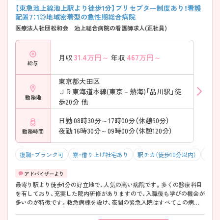
【東急池上線池上駅より徒歩1分】プリセプター制度あり！看護
配置7：1◎地域密着型の急性期総合病院
医療法人社団松和会 池上総合病院の看護師求人(正社員)
31.4
万円～
467
万円～
月収
年収
給与
東京都大田区
ＪＲ東海道本線(東京－熱海)「品川駅」徒
勤務地
歩20分 他
日勤:08時30分～17時00分（休憩60分）
夜勤:16時30分～09時00分（休憩120分）
勤務時間
復職・ブランク可
寮・借り上げ社宅あり
駅チカ（徒歩10分以内）
積極
最寄り駅より徒歩1分の好立地で、人気の高い病院です。多くの診療科目
を有しており、充実した院内研修がありますので、入職後も学びの機会が
多いのが特徴です。救急病棟を設け、夜間の緊急入院はすべてこの病棟
で受入れ、夜間、病棟への緊急入院は基本ありません。看護配置7：1、各病
棟にヘルパーを4～5名配置。看護業務に専念できる環境です。ご興味の