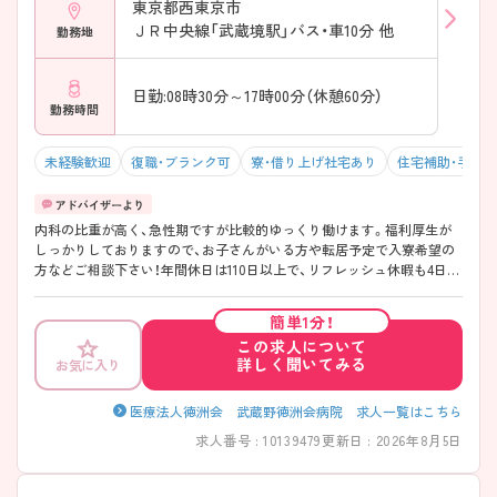
東京都西東京市
ＪＲ中央線「武蔵境駅」バス・車10分 他
勤務地
日勤:08時30分～17時00分（休憩60分）
勤務時間
未経験歓迎
復職・ブランク可
寮・借り上げ社宅あり
住宅補助・手当
内科の比重が高く、急性期ですが比較的ゆっくり働けます。福利厚生が
しっかりしておりますので、お子さんがいる方や転居予定で入寮希望の
方などご相談下さい！年間休日は110日以上で、リフレッシュ休暇も4日あ
り、プライベートを大切にしながら働ける環境、職場は明るく、協力し合
う雰囲気があり、教育体制も整っていますので、スキルアップを目指す方
簡単1分！
にも最適です。 ご興味のある方は面接対策ポイントなどお話致しますの
この求人について
でお気軽にお問い合わせください。
詳しく聞いてみる
お気に入り
医療法人徳洲会 武蔵野徳洲会病院 求人一覧はこちら
求人番号 : 10139479
更新日 : 2026年8月5日