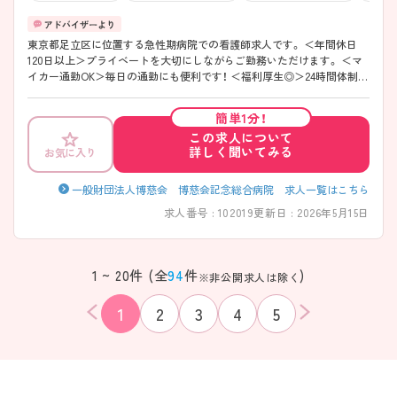
東京都足立区に位置する急性期病院での看護師求人です。 ＜年間休日
120日以上＞プライベートを大切にしながらご勤務いただけます。 ＜マ
イカー通勤OK＞毎日の通勤にも便利です！ ＜福利厚生◎＞24時間体制の
保育室や看護師寮も完備されています。 ご興味のある方には、面接対策
ポイント等、さらに詳細をお話ししますのでお気軽にご相談ください！
簡単1分！
この求人について
詳しく聞いてみる
お気に入り
一般財団法人博慈会 博慈会記念総合病院 求人一覧はこちら
求人番号 : 102019
更新日 : 2026年5月15日
1 ~ 20件 (全
94
件
)
※非公開求人は除く
1
2
3
4
5
該当件数
条件を
検索する
クリア
件