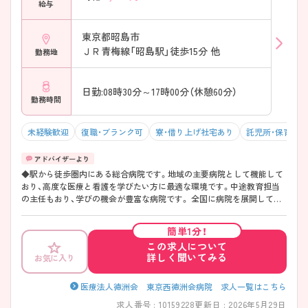
給与
東京都昭島市
ＪＲ青梅線「昭島駅」徒歩15分 他
勤務地
日勤:08時30分～17時00分（休憩60分）
勤務時間
未経験歓迎
復職・ブランク可
寮・借り上げ社宅あり
託児所・保育支
◆駅から徒歩圏内にある総合病院です。地域の主要病院として機能して
おり、高度な医療と看護を学びたい方に最適な環境です。中途教育担当
の主任もおり、学びの機会が豊富な病院です。 全国に病院を展開してい
る大手法人のため、転居先でも転職の必要なく、同じ法人内で働き続ける
ことができます。 ◆空港までのリムジンバスが運行しており、東京駅ま
簡単1分！
で乗り換えなしでアクセスできるため、地方からの転居者も多い病院で
この求人について
す。 ◆モリタウン（大型商業施設）が病院から自転車で10分の場所にあり
詳しく聞いてみる
お気に入り
ます。昭島市最大級の商業施設で、食料品から衣類、美容院、カフェ、レス
トランまで揃っており、日常の買い物から休日のショッピングまで家族
全員で楽しめます。実際に100店舗以上があり、週末は多くの人で賑わっ
医療法人徳洲会 東京西徳洲会病院 求人一覧はこちら
ています。
求人番号 : 10159228
更新日 : 2026年5月29日