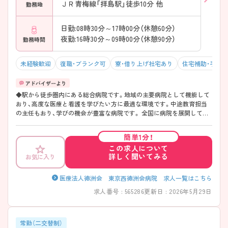
ＪＲ青梅線「拝島駅」徒歩10分 他
勤務地
日勤:08時30分～17時00分（休憩60分）
夜勤:16時30分～09時00分（休憩90分）
勤務時間
未経験歓迎
復職・ブランク可
寮・借り上げ社宅あり
住宅補助・手当
◆駅から徒歩圏内にある総合病院です。地域の主要病院として機能して
おり、高度な医療と看護を学びたい方に最適な環境です。中途教育担当
の主任もおり、学びの機会が豊富な病院です。 全国に病院を展開してい
る大手法人のため、転居先でも転職の必要なく、同じ法人内で働き続ける
ことができます。 ◆空港までのリムジンバスが運行しており、東京駅ま
簡単1分！
で乗り換えなしでアクセスできるため、地方からの転居者も多い病院で
この求人について
す。 ◆モリタウン（大型商業施設）が病院から自転車で10分の場所にあり
詳しく聞いてみる
お気に入り
ます。昭島市最大級の商業施設で、食料品から衣類、美容院、カフェ、レス
トランまで揃っており、日常の買い物から休日のショッピングまで家族
全員で楽しめます。実際に100店舗以上があり、週末は多くの人で賑わっ
医療法人徳洲会 東京西徳洲会病院 求人一覧はこちら
ています。
求人番号 : 565286
更新日 : 2026年5月29日
常勤（二交替制）