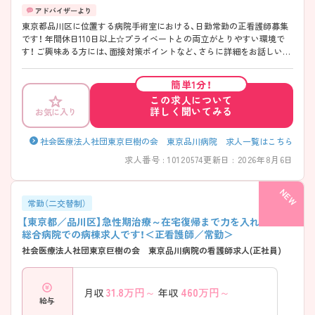
東京都品川区に位置する病院手術室における、日勤常勤の正看護師募集
です！ 年間休日110日以上☆プライベートとの両立がとりやすい環境で
す！ ご興味ある方には、面接対策ポイントなど、さらに詳細をお話しいた
しますのでお気軽にご相談ください。
簡単1分！
この求人について
詳しく聞いてみる
お気に入り
社会医療法人社団東京巨樹の会 東京品川病院 求人一覧はこちら
求人番号 : 10120574
更新日 : 2026年8月6日
常勤（二交替制）
【東京都／品川区】急性期治療～在宅復帰まで力を入れている
総合病院での病棟求人です！＜正看護師／常勤＞
社会医療法人社団東京巨樹の会 東京品川病院の看護師求人(正社員)
31.8
万円～
460
万円～
月収
年収
給与