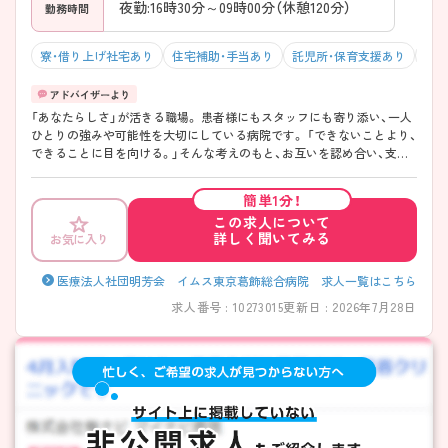
夜勤:16時30分～09時00分（休憩120分）
勤務時間
寮・借り上げ社宅あり
住宅補助・手当あり
託児所・保育支援あり
駅チ
「あなたらしさ」が活きる職場。 患者様にもスタッフにも寄り添い、一人
ひとりの強みや可能性を大切にしている病院です。 「できないことより、
できることに目を向ける。」そんな考えのもと、お互いを認め合い、支え
合う温かな職場環境があります。 教育体制も充実しているため、経験が
浅い方やブランクのある方も安心して成長できる環境です◎
簡単1分！
この求人について
詳しく聞いてみる
お気に入り
医療法人社団明芳会 イムス東京葛飾総合病院 求人一覧はこちら
求人番号 : 10273015
更新日 : 2026年7月28日