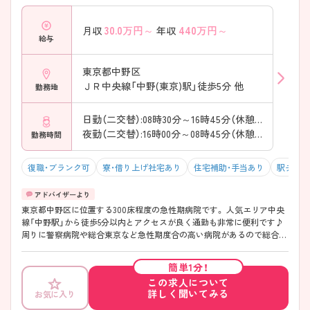
30.0
万円～
440
万円～
月収
年収
給与
東京都中野区
ＪＲ中央線「中野(東京)駅」徒歩5分 他
勤務地
日勤（二交替）:08時30分～16時45分（休憩45分）
夜勤（二交替）:16時00分～08時45分（休憩90分）
勤務時間
復職・ブランク可
寮・借り上げ社宅あり
住宅補助・手当あり
駅チカ（
東京都中野区に位置する300床程度の急性期病院です。 人気エリア中央
線「中野駅」から徒歩5分以内とアクセスが良く通勤も非常に便利です♪
周りに警察病院や総合東京など急性期度合の高い病院があるので総合病
院ではありますが、 救急車台数1800台くらいの急性期病院になってお
り、残業時間も月10時間程度と少なめです★ 看護師経験が5～8年目の方
簡単1分！
が多く活躍しており、定着率も高く働きやすい環境です。 プリセプター
この求人について
制度や研修制度が充実しているため、経験の浅い方、ブランクのある方も
詳しく聞いてみる
お気に入り
安心してお仕事をはじめられる環境です。 ワークライフバランスを整え
たい方、改めて学んでいきたいとお考えの方にピッタリです♪