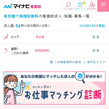
0
エリアから探す
希望の求人条件を選択
東京都で病理診断科
の看護師求人・転職・募集一覧
エリアから探す
駅・路線から探す
条件項目の選択に戻る
94
求人数 :
件
※非公開求人を除く
(2026年8月6日更新)
エリア
東京都
変更
＞
北陸・信越
関東
資格
勤務形態
看護師、准看護師など
常勤、夜勤なし可など
雇用・
病理診断科
変更
＞
こだわり条件
東海
関西
施設形態
担当業務
病院、クリニック・診療所など
この検索条件の保存
病棟、外来など
条件をクリア
診察科目
こだわり条件
北海道・東北
中国・四国
美容外科、
未経験歓迎、
循環器内科など
土日祝休みなど
九州・沖縄
年収
雇用形態
年収500万円以上など
正社員、契約社員など