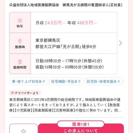
公益社団法人地域医療振興協会 練馬光が丘病院の看護師求人(正社員)
24.5
万円～
400
万円～
月収
年収
給与
東京都練馬区
都営大江戸線「光が丘駅」徒歩8分
勤務地
日勤:08時30分～17時15分（休憩45分）
夜勤:16時30分～09時00分（休憩120分）
勤務時間
寮・借り上げ社宅あり
住宅補助・手当あり
託児所・保育支援あり
駅チ
東京都練馬区に2012年4月開院の総合病院です。地域医療振興協会の運
営により再スタートをきっておりますが、より強みとしていく【救急医
療】【小児医療】【周産期医療】【災害時医療】の強化に努めています。 同分
野を学びたい方はもちろん、住宅手当や家族手当など各種手当支給・研修
制度も充実しているので長く勤めていきたいという方にもお勧めです。
簡単1分！
周辺は住宅地で、お店がたくさんあり、買い物にも困りません。近くに大
この求人について
きな公園があり、いちょう並木がきれいな通りを進むと病院がありま