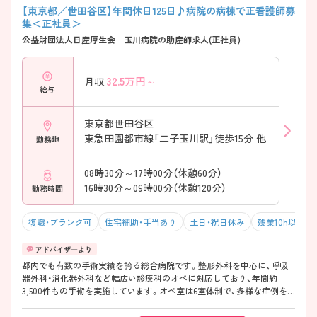
【東京都／世田谷区】年間休日125日♪病院の病棟で正看護師募
集＜正社員＞
公益財団法人日産厚生会 玉川病院の助産師求人(正社員)
32.5
万円～
月収
給与
東京都世田谷区
東急田園都市線「二子玉川駅」徒歩15分 他
勤務地
08時30分～17時00分（休憩60分）
16時30分～09時00分（休憩120分）
勤務時間
復職・ブランク可
住宅補助・手当あり
土日・祝日休み
残業10h以下（
都内でも有数の手術実績を誇る総合病院です。整形外科を中心に、呼吸
器外科・消化器外科など幅広い診療科のオペに対応しており、年間約
3,500件もの手術を実施しています。オペ室は6室体制で、多様な症例を
経験しながら専門性を高められる環境です。 一方で、「年間休日120日以
上」の働きやすい勤務体制も魅力です。日勤中心の勤務で、オンコールは