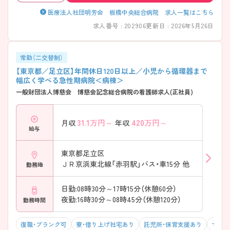
医療法人社団明芳会 板橋中央総合病院 求人一覧はこちら
求人番号 : 202906
更新日 : 2026年5月26日
常勤（二交替制）
【東京都／足立区】年間休日120日以上／小児から循環器まで
幅広く学べる急性期病院＜病棟＞
一般財団法人博慈会 博慈会記念総合病院の看護師求人(正社員)
31.1
万円～
420
万円～
月収
年収
給与
東京都足立区
ＪＲ京浜東北線「赤羽駅」バス・車15分 他
勤務地
日勤:08時30分～17時15分（休憩60分）
夜勤:16時30分～08時45分（休憩120分）
勤務時間
復職・ブランク可
寮・借り上げ社宅あり
託児所・保育支援あり
マイカ