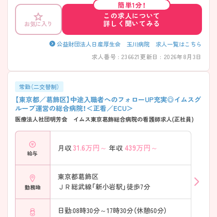
簡単1分！
あるものの、呼び出し頻度は全体で月2回程度とされており、プライベー
この求人について
トとの両立も目指せます。 住宅手当や家族手当など福利厚生も充実して
詳しく聞いてみる
お気に入り
いるため、長期的なキャリア形成を考えている方にもおすすめの求人で
す。
公益財団法人日産厚生会 玉川病院 求人一覧はこちら
求人番号 : 236621
更新日 : 2026年8月3日
常勤（二交替制）
【東京都／葛飾区】中途入職者へのフォローUP充実◎イムスグ
ループ運営の総合病院！＜正看／ECU＞
医療法人社団明芳会 イムス東京葛飾総合病院の看護師求人(正社員)
31.6
万円～
439
万円～
月収
年収
給与
東京都葛飾区
ＪＲ総武線「新小岩駅」徒歩7分
勤務地
日勤:08時30分～17時30分（休憩60分）