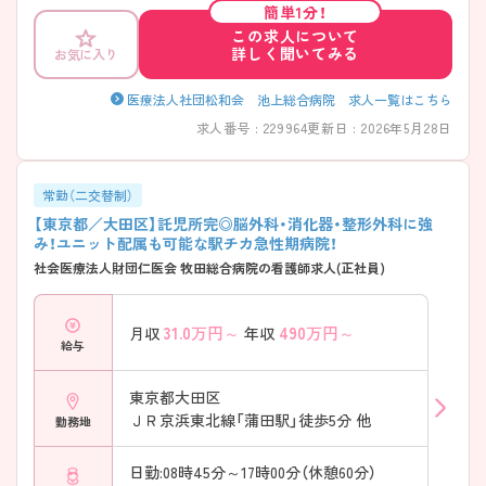
簡単1分！
ある方には、面接対策ポイントなど、さらに詳細をお話しいたしますの
この求人について
で、お気軽にご相談ください
詳しく聞いてみる
お気に入り
医療法人社団松和会 池上総合病院 求人一覧はこちら
求人番号 : 229964
更新日 : 2026年5月28日
常勤（二交替制）
【東京都／大田区】託児所完◎脳外科・消化器・整形外科に強
み！ユニット配属も可能な駅チカ急性期病院！
社会医療法人財団仁医会 牧田総合病院の看護師求人(正社員)
31.0
万円～
490
万円～
月収
年収
給与
東京都大田区
ＪＲ京浜東北線「蒲田駅」徒歩5分 他
勤務地
日勤:08時45分～17時00分（休憩60分）