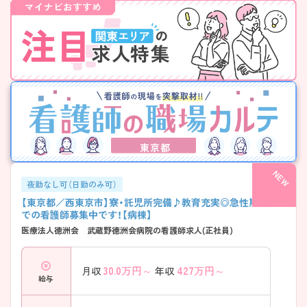
東京都
夜勤なし可（日勤のみ可）
【東京都／西東京市】寮・託児所完備♪教育充実◎急性期病院
での看護師募集中です！【病棟】
医療法人徳洲会 武蔵野徳洲会病院の看護師求人(正社員)
30.0
万円～
427
万円～
月収
年収
給与