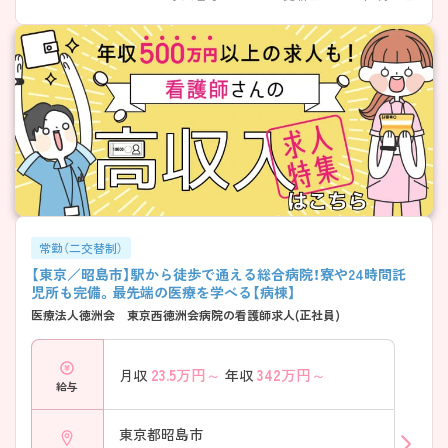
常勤（二交替制）
【東京／昭島市】駅から徒歩で通える総合病院！寮や24時間託
児所も完備。最先端の医療を学べる【病棟】
医療法人徳洲会 東京西徳洲会病院の看護師求人(正社員)
23.5
万円～
342
万円～
月収
年収
給与
東京都昭島市