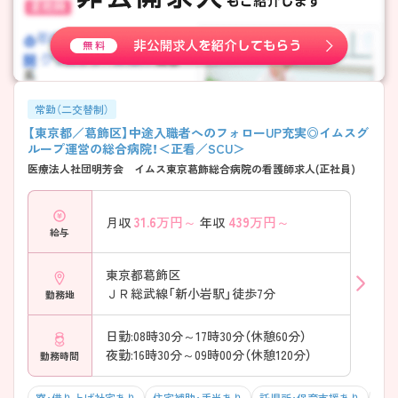
常勤（二交替制）
【東京都／葛飾区】中途入職者へのフォローUP充実◎イムスグ
ループ運営の総合病院！＜正看／SCU＞
医療法人社団明芳会 イムス東京葛飾総合病院の看護師求人(正社員)
31.6
万円～
439
万円～
月収
年収
給与
東京都葛飾区
ＪＲ総武線「新小岩駅」徒歩7分
勤務地
日勤:08時30分～17時30分（休憩60分）
夜勤:16時30分～09時00分（休憩120分）
勤務時間
寮・借り上げ社宅あり
住宅補助・手当あり
託児所・保育支援あり
駅チ