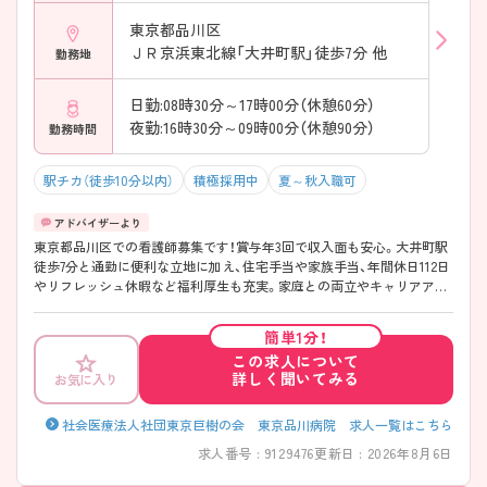
東京都品川区
ＪＲ京浜東北線「大井町駅」徒歩7分 他
勤務地
日勤:08時30分～17時00分（休憩60分）
夜勤:16時30分～09時00分（休憩90分）
勤務時間
駅チカ（徒歩10分以内）
積極採用中
夏～秋入職可
東京都品川区での看護師募集です！賞与年3回で収入面も安心。大井町駅
徒歩7分と通勤に便利な立地に加え、住宅手当や家族手当、年間休日112日
やリフレッシュ休暇など福利厚生も充実。家庭との両立やキャリアアッ
プを目指す方にも、ご面接のポイントをお伝えしますのでお気軽にお問
い合わせください。
簡単1分！
この求人について
詳しく聞いてみる
お気に入り
社会医療法人社団東京巨樹の会 東京品川病院 求人一覧はこちら
求人番号 : 9129476
更新日 : 2026年8月6日