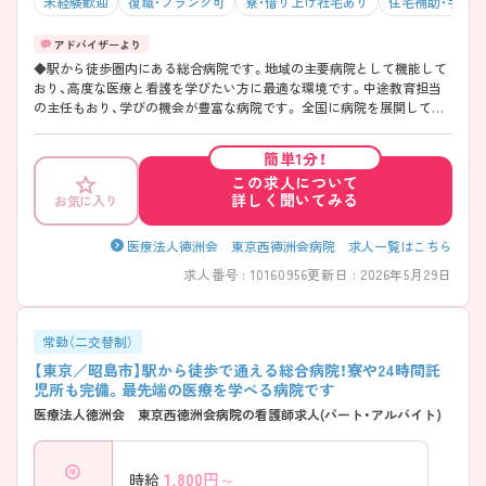
未経験歓迎
復職・ブランク可
寮・借り上げ社宅あり
住宅補助・手当
◆駅から徒歩圏内にある総合病院です。地域の主要病院として機能して
おり、高度な医療と看護を学びたい方に最適な環境です。中途教育担当
の主任もおり、学びの機会が豊富な病院です。 全国に病院を展開してい
る大手法人のため、転居先でも転職の必要なく、同じ法人内で働き続ける
ことができます。 ◆空港までのリムジンバスが運行しており、東京駅ま
簡単1分！
で乗り換えなしでアクセスできるため、地方からの転居者も多い病院で
この求人について
す。
詳しく聞いてみる
お気に入り
医療法人徳洲会 東京西徳洲会病院 求人一覧はこちら
求人番号 : 10160956
更新日 : 2026年5月29日
常勤（二交替制）
【東京／昭島市】駅から徒歩で通える総合病院！寮や24時間託
児所も完備。最先端の医療を学べる病院です
医療法人徳洲会 東京西徳洲会病院の看護師求人(パート・アルバイト)
1,800
円～
時給