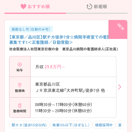
おすすめ順
新着順
フリーワード検索
夜勤なし可（日勤のみ可）
【東京都／品川区】駅チカ徒歩7分☆病院手術室での看護師の
募集です！＜正看護師／日勤常勤＞
社会医療法人社団東京巨樹の会 東京品川病院の看護師求人(正社員)
29.8
万円～
月収
給与
東京都品川区
ＪＲ京浜東北線「大井町駅」徒歩7分 他
勤務地
08時30分～17時00分（休憩60分）
11時30分～20時00分（休憩60分）
勤務時間
駅チカ（徒歩10分以内）
残業10h以下（ほぼなし）
積極採用中
夏～秋