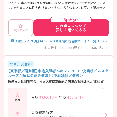
ひとりの強みや可能性を大切にしている病院です。 **できないことよ
り、できることに目を向ける。**そんな考えのもと、お互いを認め合い、
支え合う温かな職場環境があります。 教育体制も充実しているため、経
験が浅い方やブランクのある方も安心して成長できる環境です◎
簡単1分！
この求人について
詳しく聞いてみる
お気に入り
医療法人社団明芳会 イムス東京葛飾総合病院 求人一覧はこちら
求人番号 : 10272993
更新日 : 2026年7月28日
常勤（二交替制）
【東京都／葛飾区】中途入職者へのフォローUP充実◎イムスグ
ループが運営の総合病院！＜正看護師／病棟＞
医療法人社団明芳会 イムス東京葛飾総合病院の看護師求人(正社員)
31.6
万円～
439
万円～
月収
年収
給与
東京都葛飾区