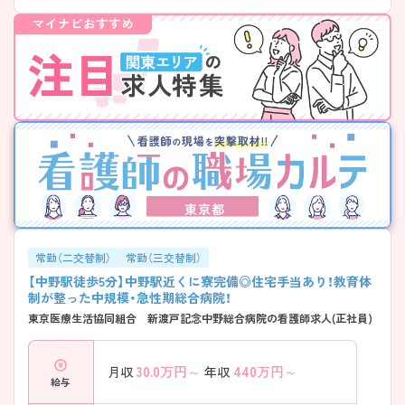
東京都
常勤（二交替制）
常勤（三交替制）
【中野駅徒歩5分】中野駅近くに寮完備◎住宅手当あり！教育体
制が整った中規模・急性期総合病院！
東京医療生活協同組合 新渡戸記念中野総合病院の看護師求人(正社員)
30.0
万円～
440
万円～
月収
年収
給与