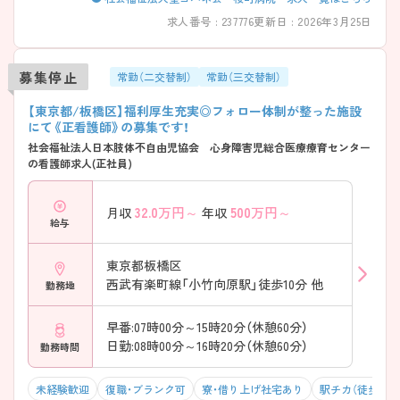
求人番号 : 237776
更新日 : 2026年3月25日
募集停止
常勤（二交替制）
常勤（三交替制）
【東京都/板橋区】福利厚生充実◎フォロー体制が整った施設
にて《正看護師》の募集です！
社会福祉法人日本肢体不自由児協会 心身障害児総合医療療育センター
の看護師求人(正社員)
32.0
万円～
500
万円～
月収
年収
給与
東京都板橋区
西武有楽町線「小竹向原駅」徒歩10分 他
勤務地
早番:07時00分～15時20分（休憩60分）
日勤:08時00分～16時20分（休憩60分）
勤務時間
未経験歓迎
復職・ブランク可
寮・借り上げ社宅あり
駅チカ（徒歩10分