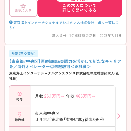
い」ホスピタリティ溢れる方、チームプレーで目標達成することに喜びを
この求人について
見出せる方、チャレンジ精神旺盛な方、これまで培ってきた医療知識と英
詳しく聞いてみる
お気に入り
語力を生かして活躍してみませんか？ ご興味のある方は面接対策ポイン
トなどお話致しますのでお気軽にお問い合わせください。
東京海上インターナショナルアシスタンス株式会社 求人一覧はこ
ちら
求人番号 : 10168979
更新日 : 2026年7月1日
常勤（三交替制）
【東京都/中央区】医療知識&英語力を活かして新たなキャリア
を／海外オペレーター◎未経験可＜正社員＞
東京海上インターナショナルアシスタンス株式会社の准看護師求人(正
社員)
26.1
万円～
466
万円～
月収
年収
給与
東京都中央区
ＪＲ京浜東北線「有楽町駅」徒歩5分 他
勤務地