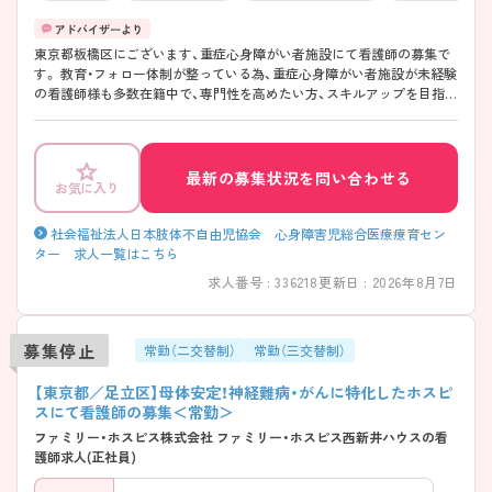
東京都板橋区にございます、重症心身障がい者施設にて看護師の募集で
す。 教育・フォロー体制が整っている為、重症心身障がい者施設が未経験
の看護師様も多数在籍中で、専門性を高めたい方、スキルアップを目指し
たい方にも、支援制度があるため中長期的にキャリアを築ける就業先と
なります！
最新の募集状況を問い合わせる
お気に入り
社会福祉法人日本肢体不自由児協会 心身障害児総合医療療育セン
ター 求人一覧はこちら
求人番号 : 336218
更新日 : 2026年8月7日
募集停止
常勤（二交替制）
常勤（三交替制）
【東京都／足立区】母体安定！神経難病・がんに特化したホスピ
スにて看護師の募集＜常勤＞
ファミリー・ホスピス株式会社 ファミリー・ホスピス西新井ハウスの看
護師求人(正社員)