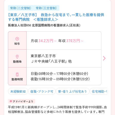
常勤（二交替制）
常勤（三交替制）
【東京／八王子市】 救急から在宅まで、一貫した医療を提供
する専門病院 ＜看護師求人＞
医療法人社団KNI 北原国際病院の看護師求人(正社員)
34.2
万円～
370
万円～
月収
年収
給与
東京都八王子市
ＪＲ中央線「八王子駅」 他
勤務地
日勤:08時30分～17時00分（休憩60分）
夜勤:16時30分～09時00分（休憩120分）
勤務時間
未経験歓迎
復職・ブランク可
寮・借り上げ社宅あり
住宅補助・手当
平成19年1月に新病棟がオープンし、24時間体制で緊急手術やMRI撮影、血
栓溶解療法、脳血管撮影など多岐にわたり医療を提供しています。専門