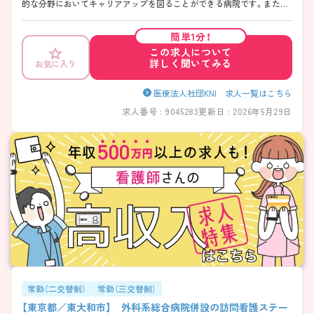
的な分野においてキャリアアップを図ることができる病院です。また、
24時間託児所や看護師寮なども完備しており、リフレッシュ休暇など、働
くスタッフに対し、ワークライフバランスの取りやすい環境を提供して
簡単1分！
います。 ご興味ある方には、面接対策ポイントなど、さらに詳細をお話し
この求人について
いたしますのでお気軽にご相談ください。
詳しく聞いてみる
お気に入り
医療法人社団KNI 求人一覧はこちら
求人番号 : 9045283
更新日 : 2026年5月29日
常勤（二交替制）
常勤（三交替制）
【東京都／東大和市】 外科系総合病院併設の訪問看護ステー