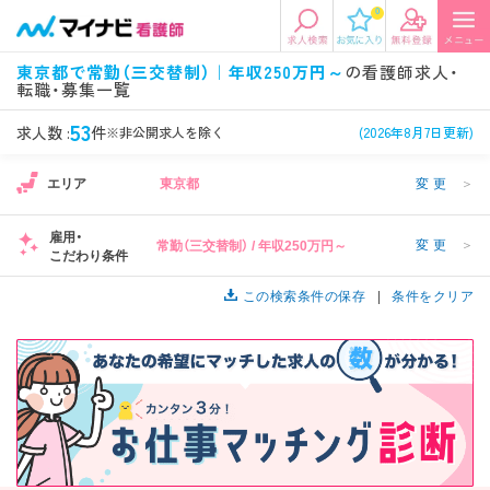
0
エリアから探す
希望の求人条件を選択
東京都で常勤（三交替制）｜年収250万円～
の看護師求人・
転職・募集一覧
エリアから探す
駅・路線から探す
条件項目の選択に戻る
53
求人数 :
件
※非公開求人を除く
(2026年8月7日更新)
北陸・信越
関東
資格
勤務形態
エリア
東京都
変更
＞
看護師、准看護師など
常勤、夜勤なし可など
雇用・
変更
＞
常勤（三交替制） / 年収250万円～
東海
関西
こだわり条件
施設形態
担当業務
病院、クリニック・診療所など
病棟、外来など
この検索条件の保存
条件をクリア
診察科目
こだわり条件
北海道・東北
中国・四国
美容外科、
未経験歓迎、
循環器内科など
土日祝休みなど
九州・沖縄
年収
雇用形態
年収500万円以上など
正社員、契約社員など