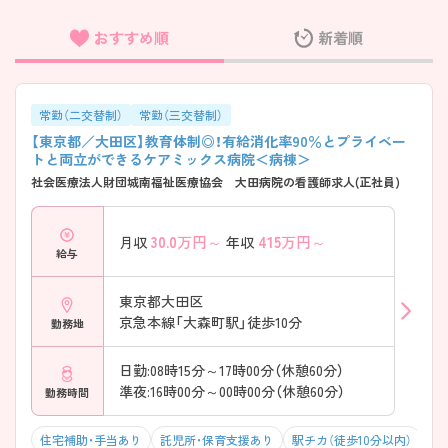
おすすめ順
新着順
フリーワード検索
常勤（二交替制）
常勤（三交替制）
【東京都／大田区】教育体制◎！有給消化率90％とプライベー
トと両立ができるケアミックス病院＜病棟＞
社会医療法人財団城南福祉医療協会 大田病院の看護師求人(正社員)
30.0
万円～
415
万円～
月収
年収
給与
東京都大田区
京急本線「大森町駅」徒歩10分
勤務地
日勤:08時15分～17時00分（休憩60分）
準夜:16時00分～00時00分（休憩60分）
勤務時間
住宅補助・手当あり
託児所・保育支援あり
駅チカ（徒歩10分以内）
残