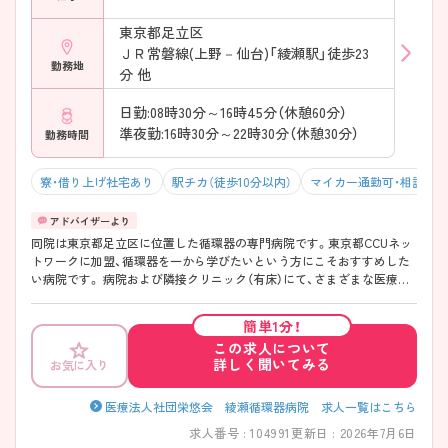
東京都足立区
ＪＲ常磐線(上野－仙台)「綾瀬駅」徒歩23
勤務地
分 他
日勤:08時30分～16時45分（休憩60分）
準夜勤:16時30分～22時30分（休憩30分）
勤務時間
寮・借り上げ社宅あり
駅チカ（徒歩10分以内）
マイカー通勤可・相談可
同院は東京都足立区に位置した循環器の専門病院です。東京都CCUネッ
トワークに加盟、循環器を一から学びたいという方にこそおすすめした
い病院です。 病院および隣接クリニック（有床）にて、さまざまな医療段
階の患者さまに対応しているため、各期の患者さまに合わせた看護が学
べます。また、デザイナーが設計した病院・クリニックは、患者さまはも
簡単1分！
ちろん職員からも好評です。 病院指定の寮又は住宅補助制度を利用した
この求人について
借り上げ社宅の制度を利用でき、初めての一人暮らし、遠方から応募の方
詳しく聞いてみる
お気に入り
も安心です！ ご興味ある方には、面接のポイントなど、さらに詳細をお話
致しますのでお気軽にご相談ください。
医療法人社団栄悠会 綾瀬循環器病院 求人一覧はこちら
求人番号 : 104991
更新日 : 2026年7月6日