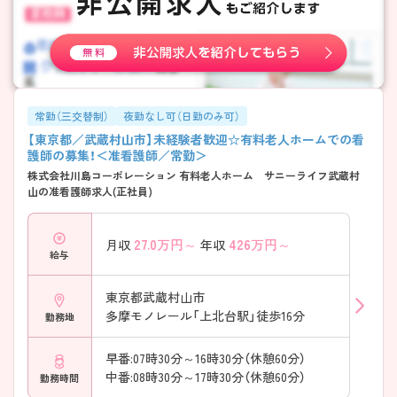
常勤（三交替制）
夜勤なし可（日勤のみ可）
【東京都／武蔵村山市】未経験者歓迎☆有料老人ホームでの看
護師の募集！＜准看護師／常勤＞
株式会社川島コーポレーション 有料老人ホーム サニーライフ武蔵村
山の准看護師求人(正社員)
27.0
万円～
426
万円～
月収
年収
給与
東京都武蔵村山市
多摩モノレール「上北台駅」徒歩16分
勤務地
早番:07時30分～16時30分（休憩60分）
中番:08時30分～17時30分（休憩60分）
勤務時間