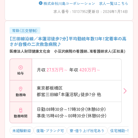
株式会社川島コーポレーション 求人一覧はこちら
求人番号 : 10137952
更新日 : 2026年1月14日
常勤（三交替制）
【三田線沿線／本蓮沼徒歩7分】平均勤続年数13年！定着率の高
さが自慢の二次救急病院♪
医療法人財団健康文化会 小豆沢病院の看護師、准看護師求人(正社員)
27.5
万円～
420
万円～
月収
年収
給与
東京都板橋区
都営三田線「本蓮沼駅」徒歩7分 他
勤務地
日勤:08時30分～17時30分（休憩60分）
準夜:15時40分～00時30分（休憩60分）
勤務時間
未経験歓迎
復職・ブランク可
寮・借り上げ社宅あり
住宅補助・手当