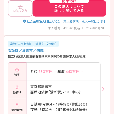
簡単1分！
この求人について
詳しく聞いてみる
お気に入り
社会医療法人財団大和会 東大和病院 求人一覧はこちら
求人番号 : 433660
更新日 : 2026年1月9日
常勤（二交替制）
常勤（三交替制）
看護師／清瀬市／病院
独立行政法人国立病院機構東京病院の看護師求人(正社員)
28.3
万円～
443
万円～
月収
年収
給与
東京都清瀬市
西武池袋線「清瀬駅」バス・車6分
勤務地
日勤:08時30分～17時15分（休憩60分）
夜勤:16時30分～01時15分（休憩60分）
勤務時間