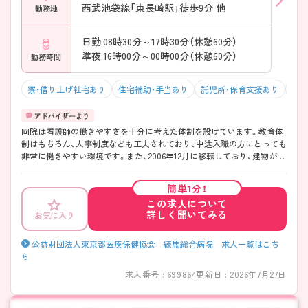
西武池袋線「東長崎駅」徒歩9分 他
勤務地
日勤:08時30分～17時30分（休憩60分）
準夜:16時00分～00時00分（休憩60分）
勤務時間
寮・借り上げ社宅あり
住宅補助・手当あり
託児所・保育支援あり
駅チ
同院は看護師の働きやすさを十分に考えた体制を設けています。教育体
制はもちろん、人事制度なども工夫されており、中途入職の方にとっても
非常に働きやすい環境です。また、2006年12月に移転しており、建物がき
れいな点も特長です。 ご興味のある方には、面接対策ポイントなど、さら
に詳細をお話しいたしますので、お気軽にご相談ください。
簡単1分！
この求人について
詳しく聞いてみる
お気に入り
公益財団法人東京都医療保健協会 練馬総合病院 求人一覧はこち
ら
求人番号 : 699864
更新日 : 2026年7月27日