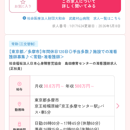
この求人について
回、各部署の勉強会も行っています。まだ勉強したい若手から、結婚して
詳しく聞いてみる
お気に入り
子育てと両立したい世代まで、幅広い世代が長く働ける環境作りを目指
しています。 ご興味のある方には、面接対策ポイントなど、さらに詳細を
お話いたしますのでお気軽にご相談下さい。
社会医療法人財団大和会 武蔵村山病院 求人一覧はこちら
求人番号 : 10171624
更新日 : 2026年5月8日
常勤（三交替制）
【東京都／多摩市】年間休日120日◎手当多数♪施設での准看
護師募集♪＜常勤・准看護師＞
社会福祉法人日本心身障害児協会 島田療育センターの准看護師求人
(正社員)
30.0
万円～
500
万円～
月収
年収
給与
東京都多摩市
京王相模原線「京王多摩センター駅」バ
勤務地
ス・車5分
日勤:09時00分～17時45分（休憩60分）
準夜:16時15分～01時00分（休憩60分）
勤務時間