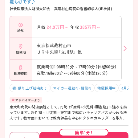
境も◎です♪
社会医療法人財団大和会 武蔵村山病院の看護師求人(正社員)
24.9
万円～
385
万円～
月収
年収
給与
東京都武蔵村山市
ＪＲ中央線「立川駅」 他
勤務地
就業時間1:08時30分～17時00分（休憩60分）
夜勤:16時30分～09時00分（休憩120分）
勤務時間
寮・借り上げ社宅あり
マイカー通勤可・相談可
積極採用中
4月入職可
東大和病院の関連病院として、同院は「産科・小児科・回復期」に強みを持
っています。急性期～回復期～在宅まで幅広いキャリアパスがつめる法
人です。教育面においては教育師長を中心にクリニカルラダーを取り入
れプログラムを作っています。例えば、2年目以降は患者さまのことをき
ちんと理解できるように論理を重視した教育プログラムにし、自分なり
簡単1分！
のやさしさを持って看護できる看護師を育てています。院内では毎月1