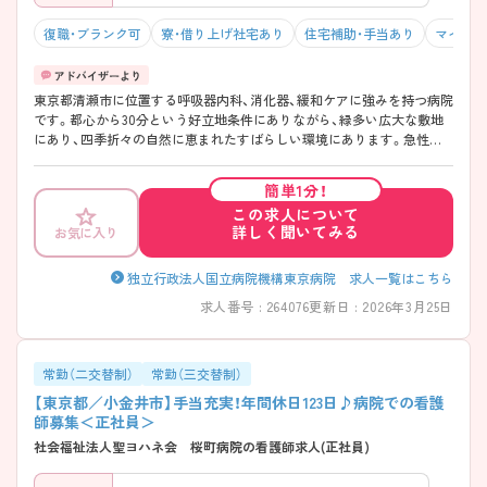
復職・ブランク可
寮・借り上げ社宅あり
住宅補助・手当あり
マイカー
東京都清瀬市に位置する呼吸器内科、消化器、緩和ケアに強みを持つ病院
です。都心から30分という好立地条件にありながら、緑多い広大な敷地
にあり、四季折々の自然に恵まれたすばらしい環境にあります。急性期
から慢性期疾患はもちろん、緩和ケア、神経内科、亜急性期リハビリ等、
希望にあった病棟の選択ができ、看護職として高度で専門的な知識・技術
簡単1分！
を習得できる環境が整っています。職員寮完備、子育て中の方も活躍で
この求人について
きるよう託児所を完備など福利厚生が充実しています。また、認定看護
詳しく聞いてみる
お気に入り
師も多数在籍しています。 ご興味ある方には、面接対策ポイントなど、さ
らに詳細をお話しいたしますのでお気軽にご相談ください。
独立行政法人国立病院機構東京病院 求人一覧はこちら
求人番号 : 264076
更新日 : 2026年3月25日
常勤（二交替制）
常勤（三交替制）
【東京都／小金井市】手当充実！年間休日123日♪病院での看護
師募集＜正社員＞
社会福祉法人聖ヨハネ会 桜町病院の看護師求人(正社員)