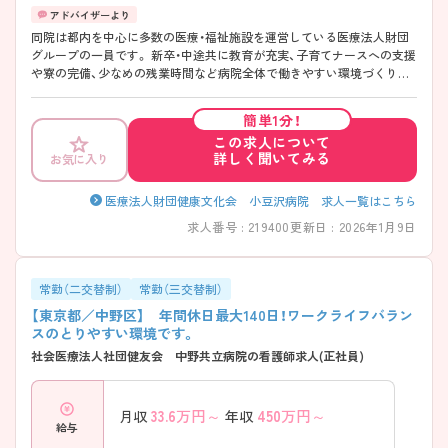
同院は都内を中心に多数の医療・福祉施設を運営している医療法人財団
グループの一員です。 新卒・中途共に教育が充実、子育てナースへの支援
や寮の完備、少なめの残業時間など病院全体で働きやすい環境づくりに
取り組んでおり、平均勤続年数が13年と定着率の高さが自慢です。 ご興
味のある方には、面接対策ポイントなど、さらに詳細をお話しいたします
簡単1分！
ので、お気軽にご相談ください。
この求人について
詳しく聞いてみる
お気に入り
医療法人財団健康文化会 小豆沢病院 求人一覧はこちら
求人番号 : 219400
更新日 : 2026年1月9日
常勤（二交替制）
常勤（三交替制）
【東京都／中野区】 年間休日最大140日！ワークライフバラン
スのとりやすい環境です。
社会医療法人社団健友会 中野共立病院の看護師求人(正社員)
33.6
万円～
450
万円～
月収
年収
給与