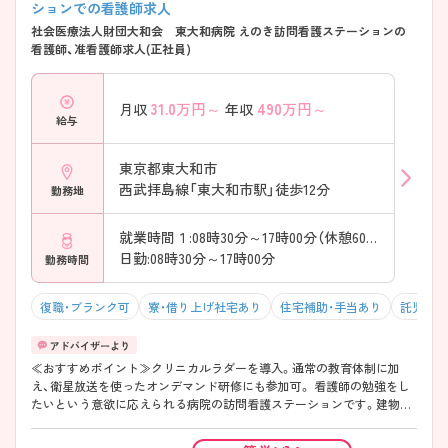
ションでの看護師求人
社会医療法人財団大和会 東大和病院 えのき訪問看護ステーションの
看護師、准看護師求人(正社員)
31.0
万円～
490
万円～
月収
年収
給与
東京都東大和市
西武拝島線「東大和市駅」徒歩12分
勤務地
就業時間１:08時30分～17時00分（休憩60分）
日勤:08時30分～17時00分
勤務時間
復職・ブランク可
寮・借り上げ社宅あり
住宅補助・手当あり
託児所・
≪おすすめポイント≫クリニカルラダーを導入。通常の教育体制に加
え、衛星放送を使ったオンデマンド研修にも参加可。 看護師の勉強をし
たいという意欲に応えられる病院の訪問看護ステーションです。建物は
綺麗で、病室も明るい雰囲気です。 ご興味ある方には、面接対策ポイント
など、さらに詳細をお話しいたしますのでお気軽にご相談ください。