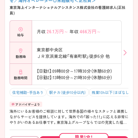
を／海外オペレーター◎未経験可＜正社員＞
東京海上インターナショナルアシスタンス株式会社の看護師求人(正社
員)
26.1
万円～
466
万円～
月収
年収
給与
東京都中央区
ＪＲ京浜東北線「有楽町駅」徒歩5分 他
勤務地
【日勤1】:09時00分～17時30分（休憩60分）
【日勤2】:13時00分～21時30分（休憩60分）
勤務時間
住宅補助・手当あり
駅チカ（徒歩10分以内）
残業10h以下（ほぼなし）
海外にいるお客様のご相談に対して世界各国の様々なスタッフと連携し
ながらサービスを提供しています。 海外での「困った！！」に応える非常に
やりがいのあるお仕事です。東京海上グループならではの充実した福利
厚生があり、高い有給消化率を維持しています。お休みと有給を組み合
わせて海外旅行へ行く方も多くいらっしゃいます♪「誰かの役に立ちた
簡単1分！