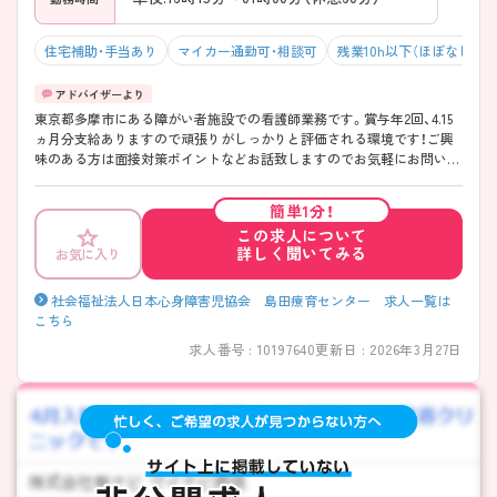
住宅補助・手当あり
マイカー通勤可・相談可
残業10h以下（ほぼなし）
東京都多摩市にある障がい者施設での看護師業務です。賞与年2回、4.15
ヵ月分支給ありますので頑張りがしっかりと評価される環境です！ご興
味のある方は面接対策ポイントなどお話致しますのでお気軽にお問い合
わせください。
簡単1分！
この求人について
詳しく聞いてみる
お気に入り
社会福祉法人日本心身障害児協会 島田療育センター 求人一覧は
こちら
求人番号 : 10197640
更新日 : 2026年3月27日