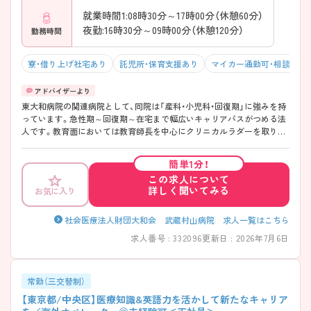
就業時間1:08時30分～17時00分（休憩60分）
夜勤:16時30分～09時00分（休憩120分）
勤務時間
寮・借り上げ社宅あり
託児所・保育支援あり
マイカー通勤可・相談可
東大和病院の関連病院として、同院は「産科・小児科・回復期」に強みを持
っています。急性期～回復期～在宅まで幅広いキャリアパスがつめる法
人です。教育面においては教育師長を中心にクリニカルラダーを取り入
れプログラムを作っています。例えば、2年目以降は患者さまのことをき
ちんと理解できるように論理を重視した教育プログラムにし、自分なり
簡単1分！
のやさしさを持って看護できる看護師を育てています。院内では毎月1
この求人について
回、各部署の勉強会も行っています。まだ勉強したい若手から、結婚して
詳しく聞いてみる
お気に入り
子育てと両立したい世代まで、幅広い世代が長く働ける環境作りを目指
しています。 ご興味のある方には、面接対策ポイントなど、さらに詳細を
お話いたしますのでお気軽にご相談下さい。
社会医療法人財団大和会 武蔵村山病院 求人一覧はこちら
求人番号 : 332096
更新日 : 2026年7月6日
常勤（三交替制）
【東京都/中央区】医療知識&英語力を活かして新たなキャリア