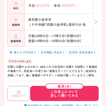
28.2
万円～
404
万円～
月収
年収
給与
東京都小金井市
ＪＲ中央線「武蔵小金井駅」徒歩15分 他
勤務地
日勤:08時30分～17時15分（休憩60分）
夜勤:16時00分～09時30分（休憩90分）
勤務時間
寮・借り上げ社宅あり
住宅補助・手当あり
託児所・保育支援あり
マイ
近隣に公園や上水があり、緑あふれる住宅地に位置する病院にて看護師
の募集です。患者様への寄り添い業務を行っていただきます。保育所を
完備しており、働く看護師へのサポート体制が整っています♪ご興味あ
る方は面接ポイントをお伝えしますので、お気軽にご連絡ください。
簡単1分！
この求人について
詳しく聞いてみる
お気に入り
社会福祉法人聖ヨハネ会 桜町病院 求人一覧はこちら