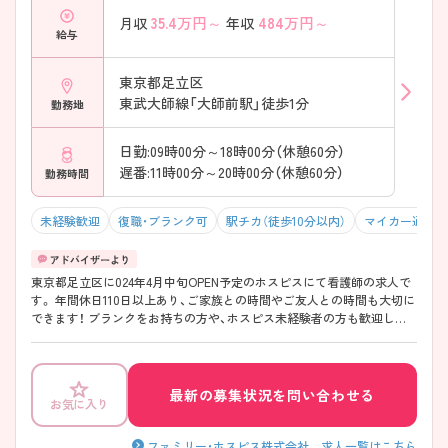
35.4
万円～
484
万円～
月収
年収
給与
東京都足立区
東武大師線「大師前駅」徒歩1分
勤務地
日勤:09時00分～18時00分（休憩60分）
遅番:11時00分～20時00分（休憩60分）
勤務時間
未経験歓迎
復職・ブランク可
駅チカ（徒歩10分以内）
マイカー通勤可
東京都足立区に024年4月中旬OPEN予定のホスピスにて看護師の求人で
す。 年間休日110日以上あり、ご家族との時間やご友人との時間も大切に
できます！ ブランクをお持ちの方や、ホスピス未経験者の方も歓迎して
おります！研修制度もございますので安心してご就業いただけます！ ご
興味をお持ちの方はお気軽にお問合せ下さい。
最新の募集状況を問い合わせる
該当件数
お気に入り
条件を
検索する
クリア
件
ファミリー・ホスピス株式会社 求人一覧はこちら