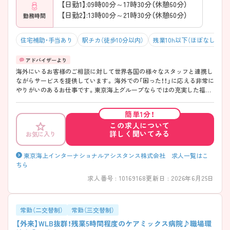
【日勤1】:09時00分～17時30分（休憩60分）
【日勤2】:13時00分～21時30分（休憩60分）
勤務時間
住宅補助・手当あり
駅チカ（徒歩10分以内）
残業10h以下（ほぼなし）
海外にいるお客様のご相談に対して世界各国の様々なスタッフと連携し
ながらサービスを提供しています。 海外での「困った！！」に応える非常に
やりがいのあるお仕事です。東京海上グループならではの充実した福利
厚生があり、高い有給消化率を維持しています。お休みと有給を組み合
わせて海外旅行へ行く方も多くいらっしゃいます♪「誰かの役に立ちた
簡単1分！
い」ホスピタリティ溢れる方、チームプレーで目標達成することに喜びを
この求人について
見出せる方、チャレンジ精神旺盛な方、これまで培ってきた医療知識と英
詳しく聞いてみる
お気に入り
語力を生かして活躍してみませんか？ ご興味のある方は面接対策ポイン
トなどお話致しますのでお気軽にお問い合わせください。
東京海上インターナショナルアシスタンス株式会社 求人一覧はこ
ちら
求人番号 : 10169168
更新日 : 2026年6月25日
常勤（二交替制）
常勤（三交替制）
【外来】WLB抜群！残業5時間程度のケアミックス病院♪職場環