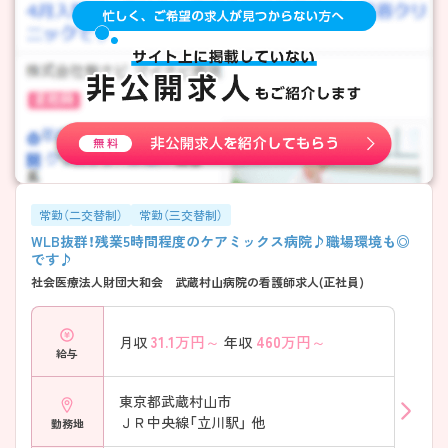
常勤（二交替制）
常勤（三交替制）
WLB抜群！残業5時間程度のケアミックス病院♪職場環境も◎
です♪
社会医療法人財団大和会 武蔵村山病院の看護師求人(正社員)
31.1
万円～
460
万円～
月収
年収
給与
東京都武蔵村山市
ＪＲ中央線「立川駅」 他
勤務地