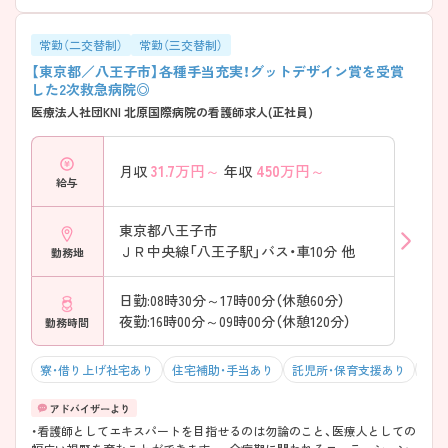
常勤（二交替制）
常勤（三交替制）
【東京都／八王子市】各種手当充実！グットデザイン賞を受賞
した2次救急病院◎
医療法人社団KNI 北原国際病院の看護師求人(正社員)
31.7
万円～
450
万円～
月収
年収
給与
東京都八王子市
ＪＲ中央線「八王子駅」バス・車10分 他
勤務地
日勤:08時30分～17時00分（休憩60分）
夜勤:16時00分～09時00分（休憩120分）
勤務時間
寮・借り上げ社宅あり
住宅補助・手当あり
託児所・保育支援あり
マイ
・看護師としてエキスパートを目指せるのは勿論のこと、医療人としての