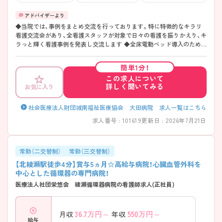
◆当院では、事例をまとめ交流を行っております。特に特徴的なキラリ
看護交流会があり、全看護スタッフが対象で日々の看護を振りかえり、キ
ラっと輝く看護事例を発表し交流します ◆全床電動ベッド導入のため、
看護業務をするうえでも体への負担が軽減されています。 ◆産前休暇
6週に加え、1週間の特別休暇あり！産前は7週休めます。 ◆保育園に入園
簡単1分！
できるまでの乳幼児をお預かりする院内保育室が、病院の建物の中にあ
この求人について
ります。 ◆深夜業免除申請が可能（夜勤免除）で通常は1年以上勤務され
詳しく聞いてみる
お気に入り
た方が適用となりますが、当院では入職1年未満の方でも、採用時からこ
の制度を使うことができます。 ◆時短勤務や勤務形態の変更など、ライ
フスタイルに合わせて多様な働き方ができます。
社会医療法人財団城南福祉医療協会 大田病院 求人一覧はこちら
求人番号 : 101619
更新日 : 2026年7月21日
常勤（二交替制）
常勤（三交替制）
【北綾瀬駅徒歩4分】賞与5ヵ月☆高給与病院！心臓血管外科を
中心とした循環器の専門病院！
医療法人社団栄悠会 綾瀬循環器病院の看護師求人(正社員)
36.7
万円～
550
万円～
月収
年収
給与