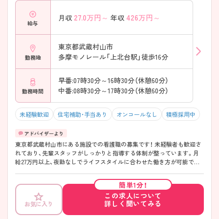
27.0
万円～
426
万円～
月収
年収
給与
東京都武蔵村山市
多摩モノレール「上北台駅」徒歩16分
勤務地
早番:07時30分～16時30分（休憩60分）
中番:08時30分～17時30分（休憩60分）
勤務時間
未経験歓迎
住宅補助・手当あり
オンコールなし
積極採用中
東京都武蔵村山市にある施設での看護職の募集です！ 未経験者も歓迎さ
れており、先輩スタッフがしっかりと指導する体制が整っています。月
給27万円以上、夜勤なしでライフスタイルに合わせた働き方が可能で
す。充実した福利厚生も魅力で、安心して長く働ける環境が整っていま
す。 ご興味がある方は、ご面接のポイントをお伝えしますので、お気軽に
簡単1分！
お問い合わせください。
この求人について
詳しく聞いてみる
お気に入り