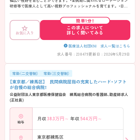
幅広い視野を育むことができます。 ・全病期に関われるローテーション
研修等で医療人として高い視野プロフェッショナルを育てます。 ・日本
で実績を積み、医療の発展途上国での培った看護師のスキルを発揮する
事も可能 ・個々スタッフに合わせ豊富なキャリアプラン形成が可能（応
簡単1分！
募前相談可能） 脳卒中、脳梗塞のオペ件数は都内でもトップクラス。教育
この求人について
体制も様々なセミナーを設け看護師の技術だけでなく考え方など人間と
詳しく聞いてみる
お気に入り
しても成長することができる環境です。 また、寮完備のため転居者の方
にもおすすめです！ ご興味のある方には、面接対策ポイントなど、さらに
詳細をお話しいたしますので、お気軽にご相談ください。
医療法人社団KNI 求人一覧はこちら
求人番号 : 238479
更新日 : 2026年5月29日
常勤（二交替制）
常勤（三交替制）
【東京都／練馬区】 民間病院屈指の充実したハード・ソフト
が自慢の総合病院！
公益財団法人東京都医療保健協会 練馬総合病院の看護師、助産師求人
(正社員)
38.3
万円～
544
万円～
月収
年収
給与
東京都練馬区