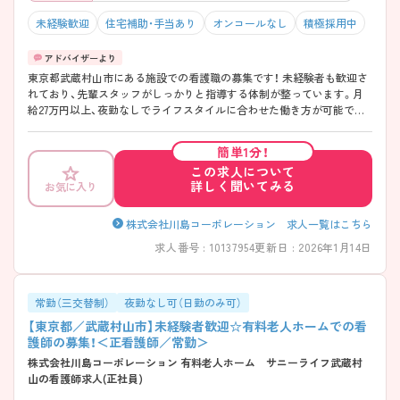
未経験歓迎
住宅補助・手当あり
オンコールなし
積極採用中
東京都武蔵村山市にある施設での看護職の募集です！ 未経験者も歓迎さ
れており、先輩スタッフがしっかりと指導する体制が整っています。月
給27万円以上、夜勤なしでライフスタイルに合わせた働き方が可能で
す。充実した福利厚生も魅力で、安心して長く働ける環境が整っていま
す。 ご興味がある方は、ご面接のポイントをお伝えしますので、お気軽に
簡単1分！
お問い合わせください。
この求人について
詳しく聞いてみる
お気に入り
株式会社川島コーポレーション 求人一覧はこちら
求人番号 : 10137954
更新日 : 2026年1月14日
常勤（三交替制）
夜勤なし可（日勤のみ可）
【東京都／武蔵村山市】未経験者歓迎☆有料老人ホームでの看
護師の募集！＜正看護師／常勤＞
株式会社川島コーポレーション 有料老人ホーム サニーライフ武蔵村
山の看護師求人(正社員)