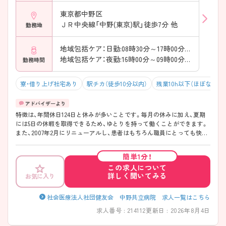
東京都中野区
ＪＲ中央線「中野(東京)駅」徒歩7分 他
勤務地
地域包括ケア：日勤:08時30分～17時00分（休憩60分）
地域包括ケア：夜勤:16時00分～09時00分（休憩60分）
勤務時間
寮・借り上げ社宅あり
駅チカ（徒歩10分以内）
残業10h以下（ほぼなし）
特徴は、年間休日124日と休みが多いことです。毎月の休みに加え、夏期
には5日の休暇を取得できるため、ゆとりを持って働くことができます。
また、2007年2月にリニューアルし、患者はもちろん職員にとっても快適
な環境です。「ワークライフバランスを重視したいという方、お気軽にご
相談ください。他にも、たくさんの求人をご紹介いたします。
簡単1分！
この求人について
詳しく聞いてみる
お気に入り
社会医療法人社団健友会 中野共立病院 求人一覧はこちら
求人番号 : 214112
更新日 : 2026年8月4日