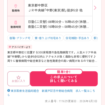
東京都中野区
ＪＲ中央線「中野(東京)駅」徒歩5分 他
勤務地
日勤（二交替）:08時30分～16時45分（休憩45分）
夜勤（二交替）:16時00分～08時45分（休憩90分）
勤務時間
復職・ブランク可
寮・借り上げ社宅あり
住宅補助・手当あり
駅チカ（
東京都中野区に位置する300床程度の急性期病院です。 人気エリア中央
線「中野駅」から徒歩5分以内とアクセスが良く通勤も非常に便利です♪
周りに警察病院や総合東京など急性期度合の高い病院があるので総合病
院ではありますが、 救急車台数1800台くらいの急性期病院になってお
り、残業時間も月10時間程度と少なめです★ 看護師経験が5～8年目の方
簡単1分！
が多く活躍しており、定着率も高く働きやすい環境です。 プリセプター
この求人について
制度や研修制度が充実しているため、経験の浅い方、ブランクのある方も
詳しく聞いてみる
お気に入り
安心してお仕事をはじめられる環境です。 ワークライフバランスを整え
たい方、改めて学んでいきたいとお考えの方にピッタリです♪
東京医療生活協同組合 新渡戸記念中野総合病院 求人一覧はこち
ら
求人番号 : 111629
更新日 : 2026年6月3日