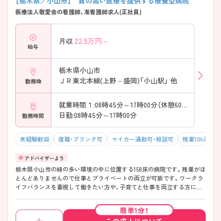
【栃木県／小山市】 質の高い医療を提供する療養型病院
医療法人敬愛会の看護師、准看護師求人(正社員)
22.5
万円～
月収
給与
栃木県小山市
ＪＲ東北本線(上野－盛岡)「小山駅」 他
勤務地
就業時間１:08時45分～17時00分（休憩60分）
日勤:08時45分～17時00分
勤務時間
未経験歓迎
復職・ブランク可
マイカー通勤可・相談可
残業10h以下
栃木県小山市の緑の多い環境の中に位置する158床の病院です。残業がほ
とんどありませんので仕事とプライベートの両立が可能です。ワークラ
イフバランスを重視して働きたい方や、子育てと仕事を両立する方にオ
ススメです！ ご興味ある方には、面接対策ポイントなど、さらに詳細をお
話しいたしますのでお気軽にご相談ください。
簡単1分！
この求人について