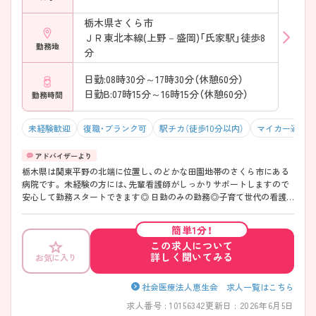
栃木県さくら市
ＪＲ東北本線(上野－盛岡)「氏家駅」徒歩8
勤務地
分
日勤:08時30分～17時30分（休憩60分）
日勤B:07時15分～16時15分（休憩60分）
勤務時間
未経験歓迎
復職・ブランク可
駅チカ（徒歩10分以内）
マイカー通勤可
栃木県は関東平野の北端に位置し、のどかな田園地帯のさくら市にある
病院です。 未経験の方には、先輩看護師がしっかりサポートしますので
安心して勤務スタートできます◎ 日勤のみの勤務◎子育て世代の看護
師様にもお勧めです ご興味がございましたらお気軽にお問い合わせく
ださいませ
簡単1分！
この求人について
詳しく聞いてみる
お気に入り
社会医療法人恵生会 求人一覧はこちら
求人番号 : 10156342
更新日 : 2026年6月5日