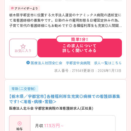
栃木県宇都宮市に位置する大手法人運営のケアミックス病院の透析室に
て准看護師様の募集中です。 日勤のみの雇用形態＆日曜固定休みの為、
子育て世代の看護師様にもお勧めです◎ 各種福利厚生も充実◎人間関
係の良さにも定評があります！ ご興味がございましたらお気軽にお問い
合わせくださいませ
簡単1分！
この求人について
詳しく聞いてみる
お気に入り
医療法人社団全仁会 宇都宮中央病院 求人一覧はこちら
求人番号 : 279549
更新日 : 2026年1月13日
常勤（二交替制）
【栃木県／宇都宮市】各種福利厚生充実◎病棟での看護師募集
です！＜准看・病棟・常勤＞
医療法人北斗会 宇都宮東病院の准看護師求人(正社員)
17.5
万円～
月収
給与