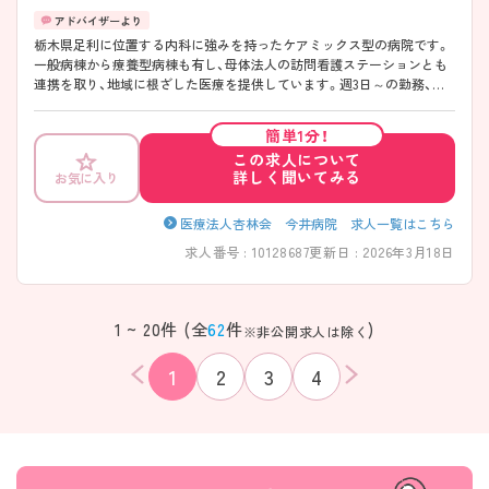
栃木県足利に位置する内科に強みを持ったケアミックス型の病院です。
一般病棟から療養型病棟も有し、母体法人の訪問看護ステーションとも
連携を取り、地域に根ざした医療を提供しています。週3日～の勤務、日
勤のみのご勤務ですので、生活リズムを整えやすく無理なくご勤務いた
だけます♪ ご興味ある方には、面接対策ポイントなど、さらに詳細をお
簡単1分！
話しいたしますのでお気軽にご相談ください。
この求人について
詳しく聞いてみる
お気に入り
医療法人杏林会 今井病院 求人一覧はこちら
求人番号 : 10128687
更新日 : 2026年3月18日
1 ~ 20件 (全
62
件
)
※非公開求人は除く
1
2
3
4
該当件数
条件を
検索する
クリア
件