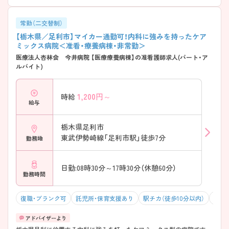
常勤（二交替制）
【栃木県／足利市】マイカー通勤可！内科に強みを持ったケア
ミックス病院＜准看・療養病棟・非常勤＞
医療法人杏林会 今井病院 【医療療養病棟】の准看護師求人(パート・ア
ルバイト)
1,200
円～
時給
給与
栃木県足利市
東武伊勢崎線「足利市駅」徒歩7分
勤務地
日勤:08時30分～17時30分（休憩60分）
勤務時間
復職・ブランク可
託児所・保育支援あり
駅チカ（徒歩10分以内）
マイ