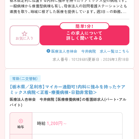
栃木県足利に位置する内科に強みを持ったケアミックス型の病院です。
一般病棟から療養型病棟も有し、母体法人の訪問看護ステーションとも
連携を取り、地域に根ざした医療を提供しています。週3日～の勤務、日
勤のみのご勤務ですので、生活リズムを整えやすく無理なくご勤務いた
だけます♪ ご興味ある方には、面接対策ポイントなど、さらに詳細をお
簡単1分！
話しいたしますのでお気軽にご相談ください。
この求人について
詳しく聞いてみる
お気に入り
医療法人杏林会 今井病院 求人一覧はこちら
求人番号 : 10128685
更新日 : 2026年3月18日
常勤（二交替制）
【栃木県／足利市】マイカー通勤可！内科に強みを持ったケア
ミックス病院＜正看・療養病棟・日勤非常勤＞
医療法人杏林会 今井病院 【医療療養病棟】の看護師求人(パート・アル
バイト)
1,200
円～
時給
給与