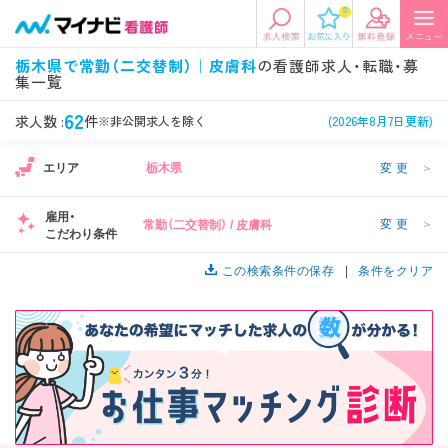
0
エリアから探す
希望の求人条件を選択
栃木県で常勤（二交替制）｜皮膚科
の看護師求人・転職・募
集一覧
エリアから探す
駅・路線から探す
条件項目の選択に戻る
62
求人数 :
件
※非公開求人を除く
(2026年8月7日更新)
北陸・信越
関東
資格
勤務形態
エリア
栃木県
変更
＞
看護師、准看護師など
常勤、夜勤なし可など
雇用・
変更
＞
常勤（二交替制） / 皮膚科
東海
関西
こだわり条件
施設形態
担当業務
病院、クリニック・診療所など
病棟、外来など
この検索条件の保存
条件をクリア
診察科目
こだわり条件
北海道・東北
中国・四国
美容外科、
未経験歓迎、
循環器内科など
土日祝休みなど
九州・沖縄
年収
雇用形態
年収500万円以上など
正社員、契約社員など