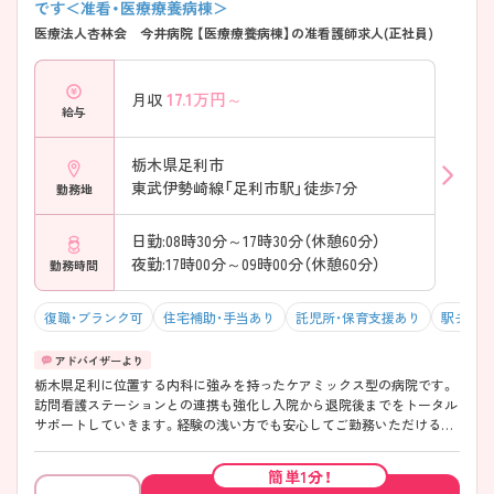
です＜准看・医療療養病棟＞
医療法人杏林会 今井病院 【医療療養病棟】の准看護師求人(正社員)
17.1
万円～
月収
給与
栃木県足利市
東武伊勢崎線「足利市駅」徒歩7分
勤務地
日勤:08時30分～17時30分（休憩60分）
夜勤:17時00分～09時00分（休憩60分）
勤務時間
復職・ブランク可
住宅補助・手当あり
託児所・保育支援あり
駅チカ（
栃木県足利に位置する内科に強みを持ったケアミックス型の病院です。
訪問看護ステーションとの連携も強化し入院から退院後までをトータル
サポートしていきます。経験の浅い方でも安心してご勤務いただけるよ
う、各種教育体制も充実◎子育て世代も多く協力体制も抜群です。 ご興
味がございましたらお気軽にお問い合わせくださいませ♪
簡単1分！