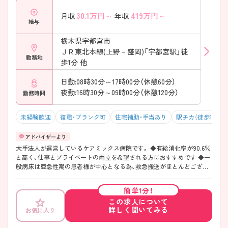
30.1
万円～
419
万円～
月収
年収
給与
栃木県宇都宮市
ＪＲ東北本線(上野－盛岡)「宇都宮駅」徒
勤務地
歩1分 他
日勤:08時30分～17時00分（休憩60分）
夜勤:16時30分～09時00分（休憩120分）
勤務時間
未経験歓迎
復職・ブランク可
住宅補助・手当あり
駅チカ（徒歩10分以
大手法人が運営しているケアミックス病院です。 ◆有給消化率が90.6％
と高く、仕事とプライベートの両立を希望される方におすすめです ◆一
般病床は亜急性期の患者様が中心となる為、救急搬送がほとんどござい
ません。 ◆病棟と違う階に休憩室があり、夜勤帯の休憩の際は、ナースコ
ールなど気にせずゆっくり休むことができます。また、夜勤帯の体制は
簡単1分！
看護師2名＋看護助手が数名いらっしゃるので何か合ったときも周りと
この求人について
協力して対応ができるため安心です。
詳しく聞いてみる
お気に入り