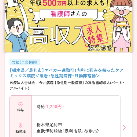
常勤（二交替制）
【栃木県／足利市】マイカー通勤可！内科に強みを持ったケア
ミックス病院＜准看・急性期病棟・日勤非常勤＞
医療法人杏林会 今井病院 【急性期一般病棟】の准看護師求人(パート・
アルバイト)
1,200
円～
時給
給与
栃木県足利市
東武伊勢崎線「足利市駅」徒歩7分
勤務地