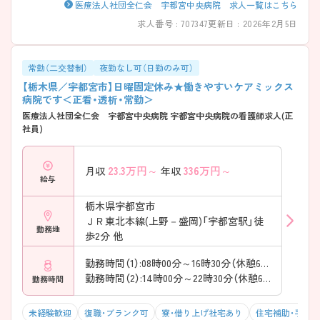
医療法人社団全仁会 宇都宮中央病院 求人一覧はこちら
求人番号 : 707347
更新日 : 2026年2月5日
常勤（二交替制）
夜勤なし可（日勤のみ可）
【栃木県／宇都宮市】日曜固定休み★働きやすいケアミックス
病院です＜正看・透析・常勤＞
医療法人社団全仁会 宇都宮中央病院 宇都宮中央病院の看護師求人(正
社員)
23.3
万円～
336
万円～
月収
年収
給与
栃木県宇都宮市
ＪＲ東北本線(上野－盛岡)「宇都宮駅」徒
勤務地
歩2分 他
勤務時間（1）:08時00分～16時30分（休憩60分）
勤務時間（2）:14時00分～22時30分（休憩60分）
勤務時間
未経験歓迎
復職・ブランク可
寮・借り上げ社宅あり
住宅補助・手当