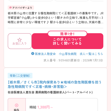
栃木県小山市に位置する慢性期病院にて＜正看護師＞の募集中です。 JR
宇都宮線「小山駅」から徒歩5分という駅チカの立地で、残業も月平均1～3
時間と非常に少ない環境です♪ 駅から徒歩5分という立地は、天候の悪
い日でも通勤しやすく、日々の負担軽減につながります♪ 車通勤を希望
する方には無料駐車場も用意されているため、ライフスタイルに合わせ
簡単1分！
た通勤方法を選べます。 ご興味がございましたらお気軽にお問い合わせ
この求人について
くださいませ!
詳しく聞いてみる
お気に入り
医療法人敬愛会 小山厚生病院 求人一覧はこちら
求人番号 : 9094605
更新日 : 2026年7月13日
常勤（二交替制）
【栃木県／さくら市】院内保育あり★地域の急性期医療を担う
急性期病院です＜正看・病棟・非常勤＞
社会医療法人恵生会 黒須病院の看護師求人(パート・アルバイト)
1,300
円～
時給
給与