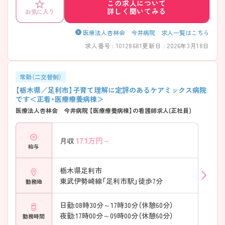
この求人について
詳しく聞いてみる
お気に入り
医療法人杏林会 今井病院 求人一覧はこちら
求人番号 : 10128681
更新日 : 2026年3月18日
常勤（二交替制）
【栃木県／足利市】子育て理解に定評のあるケアミックス病院
です＜正看・医療療養病棟＞
医療法人杏林会 今井病院 【医療療養病棟】の看護師求人(正社員)
17.1
万円～
月収
給与
栃木県足利市
東武伊勢崎線「足利市駅」徒歩7分
勤務地
日勤:08時30分～17時30分（休憩60分）
夜勤:17時00分～09時00分（休憩60分）
勤務時間