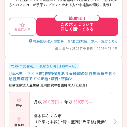
方へのフォローが手厚く、ブランクがある方や未経験の領域に挑戦した
い方でもスムーズに馴染める体制が魅力◎ 急な対応と穏やかなケアの
バランスが取れており、過度な緊張感に縛られすぎず、着実にスキルを磨
簡単1分！
いていける環境が整っています。 ご興味をお持ちの方は、面接対策を含
この求人について
め詳細をご案内しますので、ぜひお気軽にお問い合わせくださいませ！
詳しく聞いてみる
お気に入り
社会医療法人博愛会 菅間記念病院 求人一覧はこちら
求人番号 : 250677
更新日 : 2026年7月1日
常勤（二交替制）
夜勤なし可（日勤のみ可）
【栃木県／さくら市】院内保育あり★地域の急性期医療を担う
急性期病院です＜正看・病棟・常勤＞
社会医療法人恵生会 黒須病院の看護師求人(正社員)
26.0
万円～
390
万円～
月収
年収
給与
栃木県さくら市
ＪＲ東北本線(上野－盛岡)「氏家駅」徒歩8
勤務地