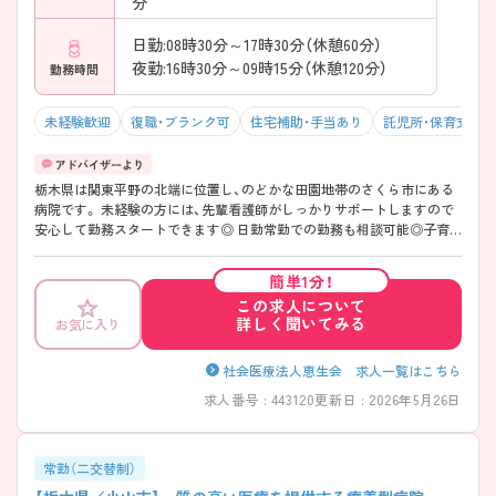
分
日勤:08時30分～17時30分（休憩60分）
夜勤:16時30分～09時15分（休憩120分）
勤務時間
未経験歓迎
復職・ブランク可
住宅補助・手当あり
託児所・保育支援
栃木県は関東平野の北端に位置し、のどかな田園地帯のさくら市にある
病院です。 未経験の方には、先輩看護師がしっかりサポートしますので
安心して勤務スタートできます◎ 日勤常勤での勤務も相談可能◎子育
て世代の看護師様にもお勧めです ご興味がございましたらお気軽にお
問い合わせくださいませ
簡単1分！
この求人について
詳しく聞いてみる
お気に入り
社会医療法人恵生会 求人一覧はこちら
求人番号 : 443120
更新日 : 2026年5月26日
常勤（二交替制）