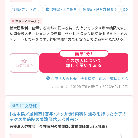
復職・ブランク可
住宅補助・手当あり
託児所・保育支援あり
駅チカ（
栃木県足利に位置する内科に強みを持ったケアミックス型の病院です。
訪問看護ステーションとの連携も強化し入院から退院後までをトータル
サポートしていきます。経験の浅い方でも安心してご勤務いただけるよ
う、各種教育体制も充実◎子育て世代も多く協力体制も抜群です。 ご興
味がございましたらお気軽にお問い合わせくださいませ♪
簡単1分！
この求人について
詳しく聞いてみる
お気に入り
医療法人杏林会 今井病院 求人一覧はこちら
求人番号 : 10128678
更新日 : 2026年3月18日
常勤（二交替制）
【栃木県／足利市】賞与4.4ヶ月分！内科に強みを持ったケアミ
ックス型病院の看護師求人＜外来＞
医療法人杏林会 今井病院の看護師、准看護師求人(正社員)