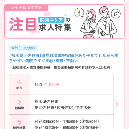
常勤（二交替制）
【栃木県／佐野市】育児休業取得実績があり子育てしながら働
きやすい病院です＜正看・病棟・常勤＞
一般社団法人佐野市医師会 佐野医師会病院の看護師求人(正社員)
21.8
万円～
月収
給与
栃木県佐野市
東武佐野線「佐野市駅」徒歩15分
勤務地
日勤:08時30分～17時00分（休憩60分）
夜勤:16時30分～09時00分（休憩150分）
勤務時間