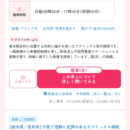
日勤:08時30分～17時30分（休憩60分）
勤務時間
復職・ブランク可
託児所・保育支援あり
駅チカ（徒歩10分以内）
マイ
栃木県足利に位置する内科に強みを持ったケアミックス型の病院です。
一般病棟から療養型病棟も有し、母体法人の訪問看護ステーションとも
連携を取り、地域に根ざした医療を提供しています。週3日～の勤務、日
勤のみのご勤務ですので、生活リズムを整えやすく無理なくご勤務いた
だけます♪ ご興味ある方には、面接対策ポイントなど、さらに詳細をお
簡単1分！
話しいたしますのでお気軽にご相談ください。
この求人について
詳しく聞いてみる
お気に入り
医療法人杏林会 今井病院 求人一覧はこちら
求人番号 : 10128683
更新日 : 2026年3月18日
常勤（二交替制）
【栃木県／足利市】子育て理解に定評のあるケアミックス病院