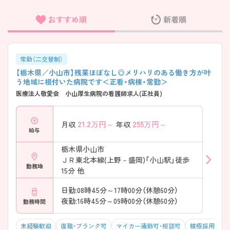
おすすめ順
新着順
フリーワード検索
常勤（二交替制）
【栃木県／小山市】残業ほぼなし◎メリハリのある働き方が叶
う地域に根付いた病院です＜正看・病棟・常勤＞
医療法人敬愛会 小山厚生病院の看護師求人(正社員)
21.2
万円～
255
万円～
月収
年収
給与
栃木県小山市
ＪＲ東北本線(上野－盛岡)「小山駅」徒歩
勤務地
15分 他
日勤:08時45分～17時00分（休憩60分）
夜勤:16時45分～09時00分（休憩60分）
勤務時間
未経験歓迎
復職・ブランク可
マイカー通勤可・相談可
積極採用中