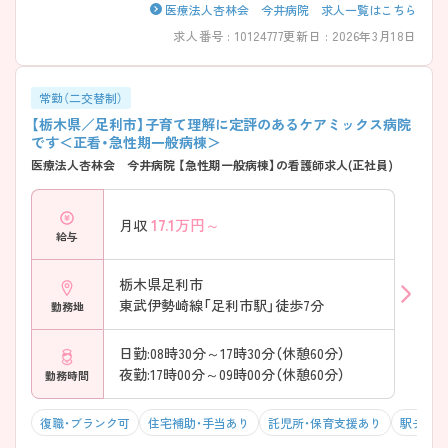
医療法人杏林会 今井病院 求人一覧はこちら
求人番号 : 10124777
更新日 : 2026年3月18日
常勤（二交替制）
【栃木県／足利市】子育て理解に定評のあるケアミックス病院
です＜正看・急性期一般病棟＞
医療法人杏林会 今井病院 【急性期一般病棟】の看護師求人(正社員)
17.1
万円～
月収
給与
栃木県足利市
東武伊勢崎線「足利市駅」徒歩7分
勤務地
日勤:08時30分～17時30分（休憩60分）
夜勤:17時00分～09時00分（休憩60分）
勤務時間
復職・ブランク可
住宅補助・手当あり
託児所・保育支援あり
駅チカ（