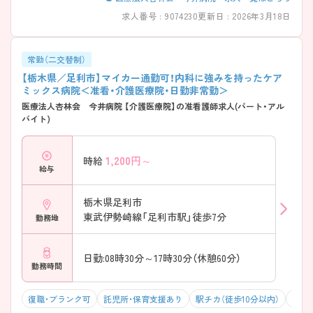
求人番号 : 9074230
更新日 : 2026年3月18日
常勤（二交替制）
【栃木県／足利市】マイカー通勤可！内科に強みを持ったケア
ミックス病院＜准看・介護医療院・日勤非常勤＞
医療法人杏林会 今井病院 【介護医療院】の准看護師求人(パート・アル
バイト)
1,200
円～
時給
給与
栃木県足利市
東武伊勢崎線「足利市駅」徒歩7分
勤務地
日勤:08時30分～17時30分（休憩60分）
勤務時間
復職・ブランク可
託児所・保育支援あり
駅チカ（徒歩10分以内）
マイ