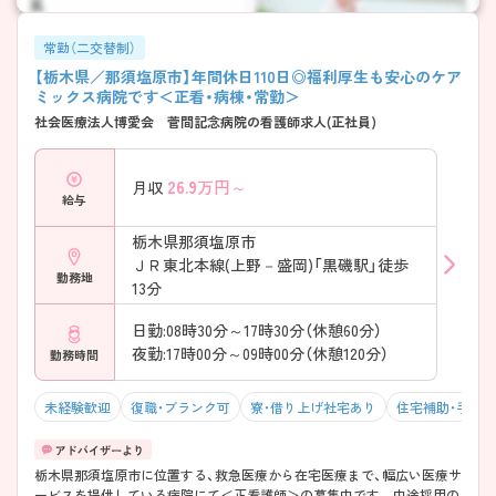
常勤（二交替制）
【栃木県／那須塩原市】年間休日110日◎福利厚生も安心のケア
ミックス病院です＜正看・病棟・常勤＞
社会医療法人博愛会 菅間記念病院の看護師求人(正社員)
26.9
万円～
月収
給与
栃木県那須塩原市
ＪＲ東北本線(上野－盛岡)「黒磯駅」徒歩
勤務地
13分
日勤:08時30分～17時30分（休憩60分）
夜勤:17時00分～09時00分（休憩120分）
勤務時間
未経験歓迎
復職・ブランク可
寮・借り上げ社宅あり
住宅補助・手当
栃木県那須塩原市に位置する、救急医療から在宅医療まで、幅広い医療サ
ービスを提供している病院にて＜正看護師＞の募集中です。 中途採用の