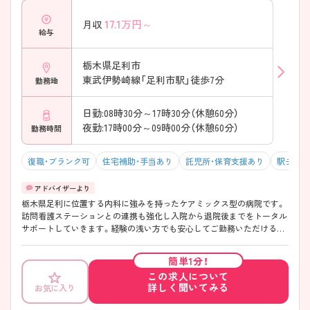
17.1
万円～
月収
給与
栃木県足利市
東武伊勢崎線「足利市駅」徒歩7分
勤務地
日勤:08時30分～17時30分（休憩60分）
夜勤:17時00分～09時00分（休憩60分）
勤務時間
復職・ブランク可
住宅補助・手当あり
託児所・保育支援あり
駅チカ（
栃木県足利に位置する内科に強みを持ったケアミックス型の病院です。
訪問看護ステーションとの連携も強化し入院から退院後までをトータル
サポートしていきます。経験の浅い方でも安心してご勤務いただけるよ
う、各種教育体制も充実◎子育て世代も多く協力体制も抜群です。 ご興
味がございましたらお気軽にお問い合わせくださいませ♪
簡単1分！
この求人について
詳しく聞いてみる
お気に入り