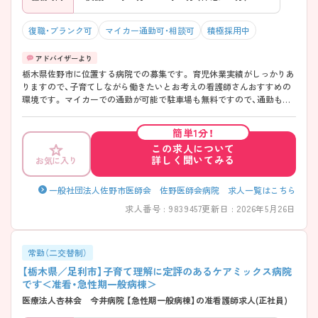
復職・ブランク可
マイカー通勤可・相談可
積極採用中
栃木県佐野市に位置する病院での募集です。 育児休業実績がしっかりあ
りますので、子育てしながら働きたいとお考えの看護師さんおすすめの
環境です。 マイカーでの通勤が可能で駐車場も無料ですので、通勤もし
やすいです。 ご興味のある方には詳細をお話しますので、お気軽にお問
い合わせください。
簡単1分！
この求人について
詳しく聞いてみる
お気に入り
一般社団法人佐野市医師会 佐野医師会病院 求人一覧はこちら
求人番号 : 9839457
更新日 : 2026年5月26日
常勤（二交替制）
【栃木県／足利市】子育て理解に定評のあるケアミックス病院
です＜准看・急性期一般病棟＞
医療法人杏林会 今井病院 【急性期一般病棟】の准看護師求人(正社員)