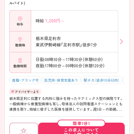
ルバイト)
1,200
円～
時給
給与
栃木県足利市
東武伊勢崎線「足利市駅」徒歩7分
勤務地
日勤:08時30分～17時30分（休憩60分）
夜勤:17時00分～09時00分（休憩120分）
勤務時間
復職・ブランク可
託児所・保育支援あり
駅チカ（徒歩10分以内）
マイ
栃木県足利に位置する内科に強みを持ったケアミックス型の病院です。
一般病棟から療養型病棟も有し、母体法人の訪問看護ステーションとも
連携を取り、地域に根ざした医療を提供しています。週3日～の勤務、勤
務時間も相談できますのでライフスタイルに合わせた勤務が可能です。
ご興味ある方には、面接対策ポイントなど、さらに詳細をお話しいたしま
簡単1分！
すのでお気軽にご相談ください。
この求人について