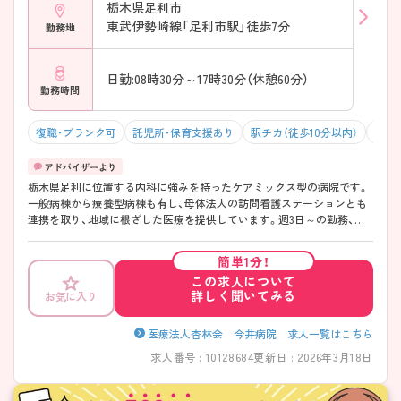
栃木県足利市
東武伊勢崎線「足利市駅」徒歩7分
勤務地
日勤:08時30分～17時30分（休憩60分）
勤務時間
復職・ブランク可
託児所・保育支援あり
駅チカ（徒歩10分以内）
マイ
栃木県足利に位置する内科に強みを持ったケアミックス型の病院です。
一般病棟から療養型病棟も有し、母体法人の訪問看護ステーションとも
連携を取り、地域に根ざした医療を提供しています。週3日～の勤務、日
勤のみのご勤務ですので、生活リズムを整えやすく無理なくご勤務いた
だけます♪ ご興味ある方には、面接対策ポイントなど、さらに詳細をお
簡単1分！
話しいたしますのでお気軽にご相談ください。
この求人について
詳しく聞いてみる
お気に入り
医療法人杏林会 今井病院 求人一覧はこちら
求人番号 : 10128684
更新日 : 2026年3月18日