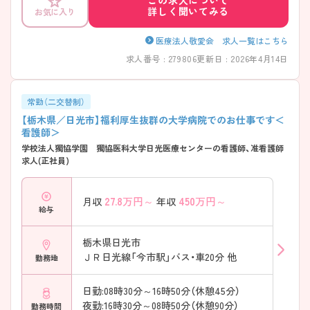
詳しく聞いてみる
お気に入り
医療法人敬愛会 求人一覧はこちら
求人番号 : 279806
更新日 : 2026年4月14日
常勤（二交替制）
【栃木県／日光市】福利厚生抜群の大学病院でのお仕事です＜
看護師＞
学校法人獨協学園 獨協医科大学日光医療センターの看護師、准看護師
求人(正社員)
27.8
万円～
450
万円～
月収
年収
給与
栃木県日光市
ＪＲ日光線「今市駅」バス・車20分 他
勤務地
日勤:08時30分～16時50分（休憩45分）
夜勤:16時30分～08時50分（休憩90分）
勤務時間