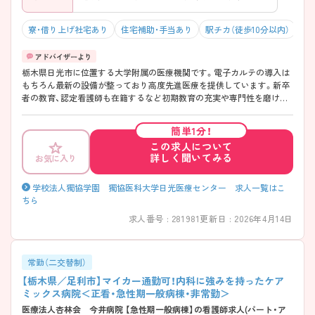
寮・借り上げ社宅あり
住宅補助・手当あり
駅チカ（徒歩10分以内）
マ
栃木県日光市に位置する大学附属の医療機関です。電子カルテの導入は
もちろん最新の設備が整っており高度先進医療を提供しています。新卒
者の教育、認定看護師も在籍するなど初期教育の充実や専門性を磨ける
環境が整っています。看護師寮完備、賞与も5.7ヶ月の支給と待遇も充実
しております。また、病院周辺には、大型ショッピングセンターがあり、
簡単1分！
生活環境にも問題ありません。ご興味ある方には、面接対策ポイントな
この求人について
ど、さらに詳細をお話しいたしますのでお気軽にご相談ください。
詳しく聞いてみる
お気に入り
学校法人獨協学園 獨協医科大学日光医療センター 求人一覧はこ
ちら
求人番号 : 281981
更新日 : 2026年4月14日
常勤（二交替制）
【栃木県／足利市】マイカー通勤可！内科に強みを持ったケア
ミックス病院＜正看・急性期一般病棟・非常勤＞
医療法人杏林会 今井病院 【急性期一般病棟】の看護師求人(パート・ア