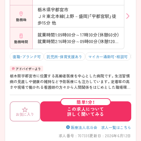
栃木県宇都宮市
ＪＲ東北本線(上野－盛岡)「宇都宮駅」徒
勤務地
歩15分 他
就業時間1:09時00分～17時30分（休憩60分）
就業時間2:16時30分～09時00分（休憩120分）
勤務時間
復職・ブランク可
託児所・保育支援あり
マイカー通勤可・相談可
積極
栃木県宇都宮市に位置する高齢者医療を中心とした病院です。生活習慣
病の見直しや健康の維持など予防医療にも注力しています。定着率の高
さや現場で働かれる看護師の方々から人間関係をはじめとした職場環境
に定評があります。ブランクのある方、復職を希望される方や未経験の
方にも研修がありますので安心して仕事を始められます。 ご興味ある方
簡単1分！
には、面接対策ポイントなど、さらに詳細をお話しいたしますのでお気軽
この求人について
にご相談ください。
詳しく聞いてみる
お気に入り
医療法人北斗会 求人一覧はこちら
求人番号 : 707335
更新日 : 2026年6月12日