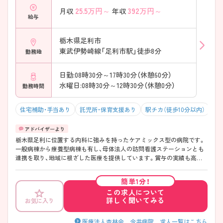
25.5
万円～
392
万円～
月収
年収
給与
栃木県足利市
東武伊勢崎線「足利市駅」徒歩8分
勤務地
日勤:08時30分～17時30分（休憩60分）
水曜日:08時30分～12時30分（休憩0分）
勤務時間
住宅補助・手当あり
託児所・保育支援あり
駅チカ（徒歩10分以内）
マ
栃木県足利に位置する内科に強みを持ったケアミックス型の病院です。
一般病棟から療養型病棟も有し、母体法人の訪問看護ステーションとも
連携を取り、地域に根ざした医療を提供しています。賞与の実績も高く、
福利厚生も充実しております。 ご興味ある方には、面接対策ポイントな
ど、さらに詳細をお話しいたしますのでお気軽にご相談ください。
簡単1分！
この求人について
詳しく聞いてみる
お気に入り
医療法人杏林会 今井病院 求人一覧はこちら