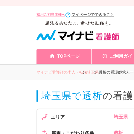
マイページでできること
採用ご担当者様へ
TOPページ
ご利用ガイ
マイナビ看護師の求人・転職
埼玉県
透析の看護師求人一
埼玉県で透析
の看護
埼玉県
エリア
透析
雇用・こだわり条件