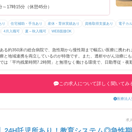
現されています
0分～17時15分（休憩45分）
あり
住宅補助・手当あり
産休・育休実績あり
資格取得支援あり
電子カ
4月入職可
夏～秋入職可
WEB面接OK
ある約350床の総合病院で、急性期から慢性期まで幅広い医療に携われま
療と地域連携を両立しているのが特徴です。また、透析やがん治療にも
では「平均残業時間7.2時間」と無理なく働ける環境で、日勤専従・夜
されており、長く安心して働ける職場です♪
この求人について詳しく聞いてみ
医療法人
務体制が魅力です
なく働ける環境
との両立◎（入社後）
る職場です
求人
】24H託児所あり！教育システム◎急性