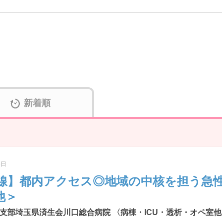
新着順
6日
線】都内アクセス◎地域の中核を担う急
他＞
支部埼玉県済生会川口総合病院 〈病棟・ICU・透析・オペ室他