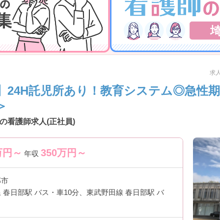
っています
」
も安心
相談しやすい雰囲気
境です
求人
】24H託児所あり！教育システム◎急性
環境
＞
対応
急性期経験が豊富に積める
の看護師求人(正社員)
継続的に関われる
せます
万円～
350
万円～
年収
部市
ています
 春日部駅 バス・車10分、東武野田線 春日部駅 バ
過多を防止
業が発生しにくい仕組み