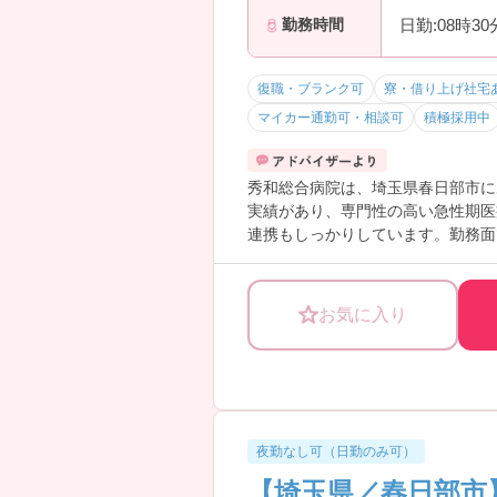
→ 無理なく続けられる働き方が実
日勤:08時3
勤務時間
復職・ブランク可
寮・借り上げ社宅
マイカー通勤可・相談可
積極採用中
秀和総合病院は、埼玉県春日部市に
実績があり、専門性の高い急性期医
連携もしっかりしています。勤務面
す。24時間対応の院内保育も完備
―――――――――――――――
お気に入り
■ 働き方を選べる柔軟な職場
―――――――――――――――
ライフスタイルに合わせて選べる勤
・「平均残業時間7.2時間」で無理
・非常勤含めた柔軟なシフトで生活
→ 自分らしい働き方を大切にでき
夜勤なし可（日勤のみ可）
―――――――――――――――
【埼玉県／春日部市
■ 子育て世代も安心のサポート体制