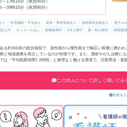
0分～17時15分（休憩45分）
5分～09時15分（休憩60分）
あり
住宅補助・手当あり
産休・育休実績あり
資格取得支援あり
電子カ
円以上可
オンコールなし
積極採用中
4月入職可
夏～秋入職可
WEB面
ある約350床の総合病院で、急性期から慢性期まで幅広い医療に携われま
療と地域連携を両立しているのが特徴です。また、透析やがん治療にも
では「平均残業時間7.2時間」と無理なく働ける環境で、日勤専従・夜
されており、長く安心して働ける職場です♪
この求人について詳しく聞いてみ
医療法人
務体制が魅力です
なく働ける環境
との両立◎（入社後）
る職場です