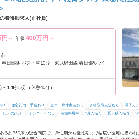
＞
っています
」
の看護師求人(正社員)
も安心
相談しやすい雰囲気
万円～
400
万円～
境です
年収
部市
 春日部駅 バス・車10分、東武野田線 春日部駅 バ
環境
対応
急性期経験が豊富に積める
継続的に関われる
0分～17時15分（休憩45分）
せます
あり
住宅補助・手当あり
産休・育休実績あり
資格取得支援あり
電子カ
下（ほぼなし）
オンコールなし
積極採用中
4月入職可
夏～秋入職可
W
ています
過多を防止
ある約350床の総合病院で、急性期から慢性期まで幅広い医療に携われま
業が発生しにくい仕組み