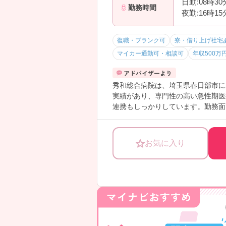
日勤:08時3
勤務時間
夜勤:16時1
復職・ブランク可
寮・借り上げ社宅
マイカー通勤可・相談可
年収500万
秀和総合病院は、埼玉県春日部市に
実績があり、専門性の高い急性期医
連携もしっかりしています。勤務面
す。24時間対応の院内保育も完備
―――――――――――――――
お気に入り
■ 働き方を選べる柔軟な職場
―――――――――――――――
ライフスタイルに合わせて選べる勤
・「平均残業時間7.2時間」で無理
・非常勤含めた柔軟なシフトで生活
→ 自分らしい働き方を大切にでき
―――――――――――――――
■ 子育て世代も安心のサポート体制