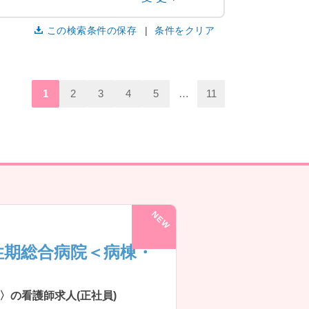
この検索条件の保存
条件をクリア
1
2
3
4
5
…
11
性期総合病院＜病棟・
〉の看護師求人(正社員)