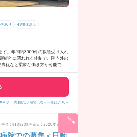
ルテあり
4週8休以上
す。年間約3000件の救急受け入れ
継続的に関われる体制で、院内外の
勤専従など柔軟な働き方が可能で
る
秀和会 秀和総合病院 求人一覧はこちら
番号 : 9139233
更新日 : 2026年8月5日
期病院での募集＜日勤