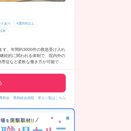
ルテあり
4週8休以上
接OK
す。年間約3000件の救急受け入れ
継続的に関われる体制で、院内外の
勤専従など柔軟な働き方が可能で
る
秀和会 秀和総合病院 求人一覧はこちら