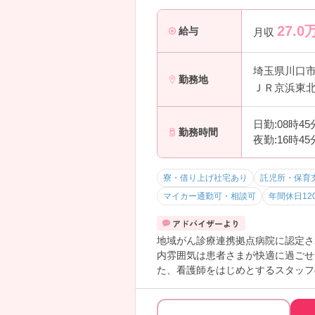
27.0
給与
月収
埼玉県川口
勤務地
ＪＲ京浜東北
日勤:08時4
勤務時間
夜勤:16時4
寮・借り上げ社宅あり
託児所・保育
マイカー通勤可・相談可
年間休日12
地域がん診療連携拠点病院に認定さ
内雰囲気は患者さまが快適に過ごせ
た、看護師をはじめとするスタッフ
中の方も活躍できるよう託児所を完
導入し、中途職員へのサポート体制
の環境です。