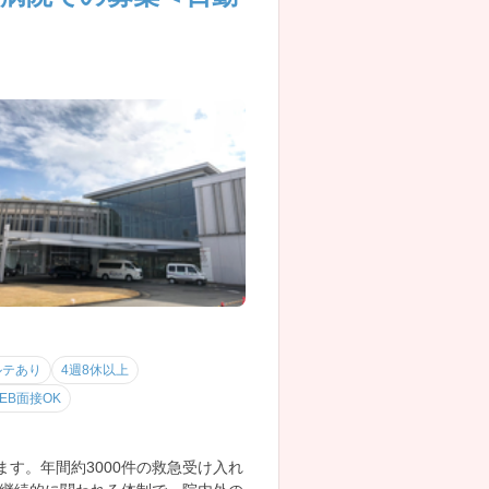
ルテあり
4週8休以上
EB面接OK
す。年間約3000件の救急受け入れ