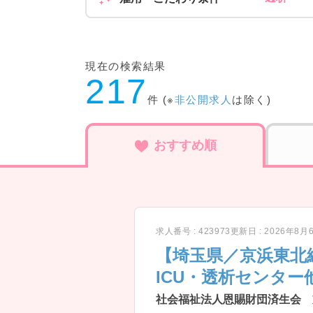
現在の検索結果
217
件 (※
非公開求人
は除く)
おすすめ順
求人番号 : 423973
更新日 : 2026年8月
【埼玉県／京浜東北
ICU・透析センター
社会福祉法人恩賜財団済生会 