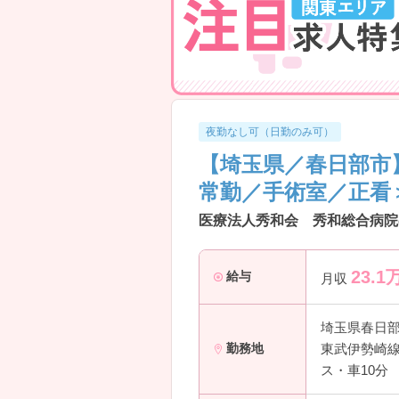
―――――――――――――――
育児と仕事を両立しやすい環境にな
・院内保育は「24時間・365日対応
・満3ヶ月から利用可能で早期復帰
・子育て経験のあるスタッフも多く
→ 長く働きたい方にぴったりの環
―――――――――――――――
夜勤なし可（日勤のみ可）
■ 幅広い経験が積める医療体制
【埼玉県／春日部市
―――――――――――――――
多様な症例に関われるスキルアップ
常勤／手術室／正看
・350床規模で急性期～慢性期まで
・年間約3000件の救急受け入れで
医療法人秀和会 秀和総合病院
・透析・がん治療など専門分野にも
→ 専門性と総合力、どちらも伸ば
23.1
―――――――――――――――
給与
月収
■ 業務分担で負担を軽減
―――――――――――――――
埼玉県春日
看護に集中しやすい環境を大切にし
東武伊勢崎線
勤務地
・リネン・ベッド管理は外部委託
・多職種との役割分担が明確で業務
ス・車10分
・指紋認証の勤怠管理でサービス残