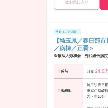
お気に入り
ご興味のある方は、詳細をお伝えし
常勤（二交替制）
【埼玉県／春日部市
／病棟／正看＞
医療法人秀和会 秀和総合病院
24.5
給与
月収
埼玉県春日
東武伊勢崎線
勤務地
ス・車10分