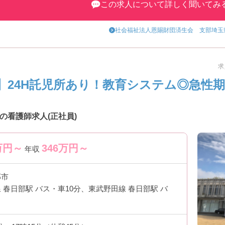
この求人について詳しく聞いてみ
ますので、お気軽にお問い合わせください。ご応募お待ちしています。
社会福祉法人恩賜財団済生会 支部埼玉
求
】24H託児所あり！教育システム◎急性
の看護師求人(正社員)
万円～
346
万円～
年収
部市
 春日部駅 バス・車10分、東武野田線 春日部駅 バ