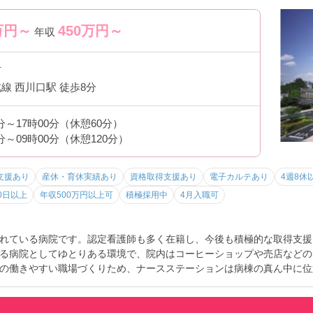
万円～
450
万円～
年収
市
線 西川口駅 徒歩8分
5分～17時00分（休憩60分）
5分～09時00分（休憩120分）
支援あり
産休・育休実績あり
資格取得支援あり
電子カルテあり
4週8休
0日以上
年収500万円以上可
積極採用中
4月入職可
れている病院です。認定看護師も多く在籍し、今後も積極的な取得支援
る病院としてゆとりある環境で、院内はコーヒーショップや売店などの
の働きやすい職場づくりため、ナースステーションは病棟の真ん中に位
備など福利厚生が充実しています。西川口駅より徒歩10分と通勤に便利
も充実しているため働きやすい環境を整えておりますので看護師として