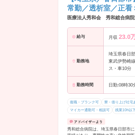
―――――――――――――――
常勤／透析室／正看
育児と仕事を両立しやすい環境にな
・院内保育は「24時間・365日対応
医療法人秀和会 秀和総合病院
・満3ヶ月から利用可能で早期復帰
・子育て経験のあるスタッフも多く
23.0
→ 長く働きたい方にぴったりの環
給与
月収
―――――――――――――――
■ 幅広い経験が積める医療体制
埼玉県春日
―――――――――――――――
東武伊勢崎線
勤務地
多様な症例に関われるスキルアップ
・350床規模で急性期～慢性期まで
ス・車10分
・年間約3000件の救急受け入れで
・透析・がん治療など専門分野にも
日勤:08時3
勤務時間
→ 専門性と総合力、どちらも伸ば
―――――――――――――――
■ 業務分担で負担を軽減
復職・ブランク可
寮・借り上げ社宅
―――――――――――――――
マイカー通勤可・相談可
残業10h以
看護に集中しやすい環境を大切にし
・リネン・ベッド管理は外部委託
・多職種との役割分担が明確で業務
秀和総合病院は、埼玉県春日部市に
・指紋認証の勤怠管理でサービス残