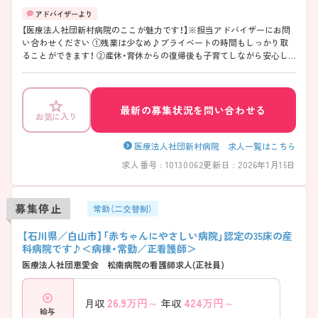
【医療法人社団新村病院のここが魅力です！】※担当アドバイザーにお問
い合わせください ①残業は少なめ♪プライベートの時間もしっかり取
ることができます！ ②産休・育休からの復帰後も子育てしながら安心し
て働くことができます！ ③北陸鉄道石川線「鶴来駅」から徒歩15分、マイ
カー通勤もできるので通勤も便利です♪ ④高給与です！賞与は過去実績
4ヶ月分と高いです！
最新の募集状況を問い合わせる
お気に入り
医療法人社団新村病院 求人一覧はこちら
求人番号 : 10130062
更新日 : 2026年1月15日
募集停止
常勤（二交替制）
【石川県／白山市】「赤ちゃんにやさしい病院」認定の35床の産
科病院です♪＜病棟・常勤／正看護師＞
医療法人社団恵愛会 松南病院の看護師求人(正社員)
26.9
万円～
424
万円～
月収
年収
給与