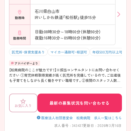
石川県白山市
IRいしかわ鉄道「松任駅」徒歩15分
勤務地
日勤:08時30分～18時00分（休憩90分）
夜勤:16時30分～09時00分（休憩90分）
勤務時間
託児所・保育支援あり
マイカー通勤可・相談可
年収500万円以上可
【松南病院のここが魅力です！】※担当コンサルタントにお問い合わせく
ださい ①育児休暇取得実績が高く託児所を完備しているので、ご出産後
も子育てをしながら長く働きやすい職場です。②夜間のスタッフ人数体
制が、看護師3名（助産師も含む）と充実しており、安心して勤務に望めま
す。③ブランクのある方でもベテランスタッフがしっかりと教えま
す。 ④賞与が4.8ヶ月と給与水準も高く、また、残業手当も1分単位で支
給されます！ 【入職した方のお声】分娩から7年ほど離れており病棟勤務に
最新の募集状況を問い合わせる
お気に入り
不安がありましたが、師長さんもブランクがあった看護師で自分の気持
ちをわかってくれました。今はゆっくり指導・教育していただいていま
す。
医療法人社団恵愛会 松南病院 求人一覧はこちら
求人番号 : 343437
更新日 : 2026年3月16日