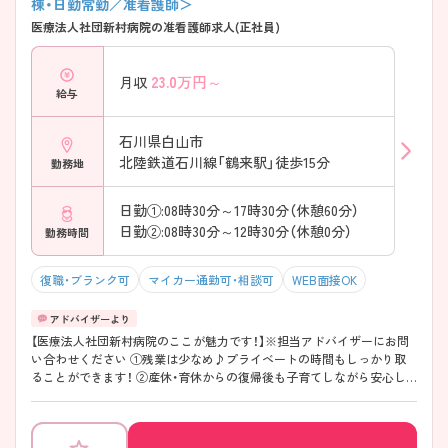
棟・日勤常勤／准看護師＞
医療法人社団新村病院の准看護師求人(正社員)
23.0
万円～
月収
給与
石川県白山市
北陸鉄道石川線「鶴来駅」徒歩15分
勤務地
日勤①:08時30分～17時30分（休憩60分）
日勤②:08時30分～12時30分（休憩0分）
勤務時間
復職・ブランク可
マイカー通勤可・相談可
WEB面接OK
【医療法人社団新村病院のここが魅力です！】※担当アドバイザーにお問
い合わせください ①残業は少なめ♪プライベートの時間もしっかり取
ることができます！ ②産休・育休からの復帰後も子育てしながら安心し
て働くことができます！ ③北陸鉄道石川線「鶴来駅」から徒歩15分、マイ
カー通勤もできるので通勤も便利です♪④高給与です！賞与は過去実績4
ヶ月分と高いです！