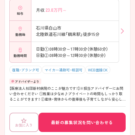
23.0
万円～
月収
給与
石川県白山市
北陸鉄道石川線「鶴来駅」徒歩15分
勤務地
日勤①:08時30分～17時30分（休憩60分）
日勤②:08時30分～12時30分（休憩0分）
勤務時間
復職・ブランク可
マイカー通勤可・相談可
WEB面接OK
【医療法人社団新村病院のここが魅力です！】※担当アドバイザーにお問
い合わせください ①残業は少なめ♪プライベートの時間もしっかり取
ることができます！ ②産休・育休からの復帰後も子育てしながら安心し
て働くことができます！ ③北陸鉄道石川線「鶴来駅」から徒歩15分、マイ
カー通勤もできるので通勤も便利です♪ ④高給与です！賞与は過去実績
4ヶ月分と高いです！
最新の募集状況を問い合わせる
お気に入り