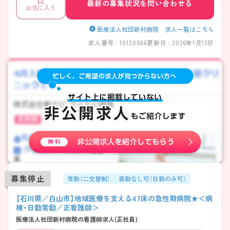
最新の募集状況を問い合わせる
お気に入り
医療法人社団新村病院 求人一覧はこちら
求人番号 : 10130066
更新日 : 2026年1月15日
募集停止
常勤（二交替制）
夜勤なし可（日勤のみ可）
【石川県／白山市】地域医療を支える47床の急性期病院★＜病
棟・日勤常勤／正看護師＞
医療法人社団新村病院の看護師求人(正社員)