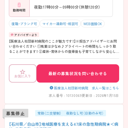
夜勤:17時00分～09時00分（休憩120分）
勤務時間
復職・ブランク可
マイカー通勤可・相談可
WEB面接OK
【医療法人社団新村病院のここが魅力です！】※担当アドバイザーにお問
い合わせください ①残業は少なめ♪プライベートの時間もしっかり取
ることができます！ ②産休・育休からの復帰後も子育てしながら安心し
て働くことができます！ ③北陸鉄道石川線「鶴来駅」から徒歩15分、マイ
カー通勤もできるので通勤も便利です♪④高給与です！日給30,000円★
最新の募集状況を問い合わせる
お気に入り
医療法人社団新村病院 求人一覧はこちら
求人番号 : 10130069
更新日 : 2026年1月15日
募集停止
常勤（二交替制）
夜勤なし可（日勤のみ可）
【石川県／白山市】地域医療を支える47床の急性期病院★＜病