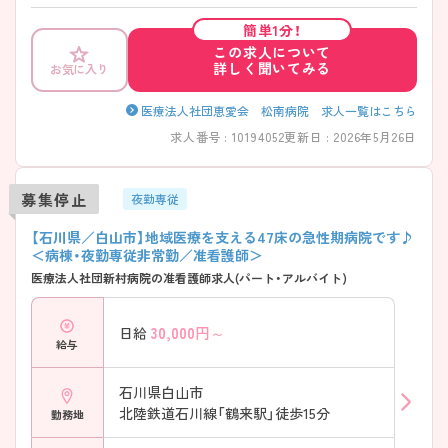
して働ける環境となっています♪ご興味ある方は面接ポイントをお伝え
しますので、お気軽にご連絡ください。
簡単1分！
この求人について
詳しく聞いてみる
お気に入り
医療法人社団恵愛会 松南病院 求人一覧はこちら
求人番号 : 10194052
更新日 : 2026年5月26日
募集停止
夜勤専従
【石川県／白山市】地域医療を支える47床の急性期病院です♪
＜病棟・夜勤専従非常勤／准看護師＞
医療法人社団新村病院の准看護師求人(パート・アルバイト)
30,000
円～
日給
給与
石川県白山市
北陸鉄道石川線「鶴来駅」徒歩15分
勤務地