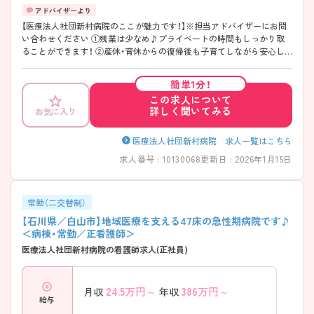
【医療法人社団新村病院のここが魅力です！】※担当アドバイザーにお問
い合わせください ①残業は少なめ♪プライベートの時間もしっかり取
ることができます！ ②産休・育休からの復帰後も子育てしながら安心し
て働くことができます！ ③北陸鉄道石川線「鶴来駅」から徒歩15分、マイ
カー通勤もできるので通勤も便利です♪ ④高給与です！日給30,000円★
簡単1分！
この求人について
詳しく聞いてみる
お気に入り
医療法人社団新村病院 求人一覧はこちら
求人番号 : 10130068
更新日 : 2026年1月15日
常勤（二交替制）
【石川県／白山市】地域医療を支える47床の急性期病院です♪
＜病棟・常勤／正看護師＞
医療法人社団新村病院の看護師求人(正社員)
24.5
万円～
386
万円～
月収
年収
給与