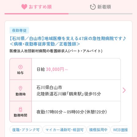
おすすめ順
新着順
フリーワード検索
夜勤専従
【石川県／白山市】地域医療を支える47床の急性期病院です♪
＜病棟・夜勤専従非常勤／正看護師＞
医療法人社団新村病院の看護師求人(パート・アルバイト)
30,000
円～
日給
給与
石川県白山市
北陸鉄道石川線「鶴来駅」徒歩15分
勤務地
夜勤:17時00分～09時00分（休憩120分）
勤務時間
復職・ブランク可
マイカー通勤可・相談可
積極採用中
WEB面接OK