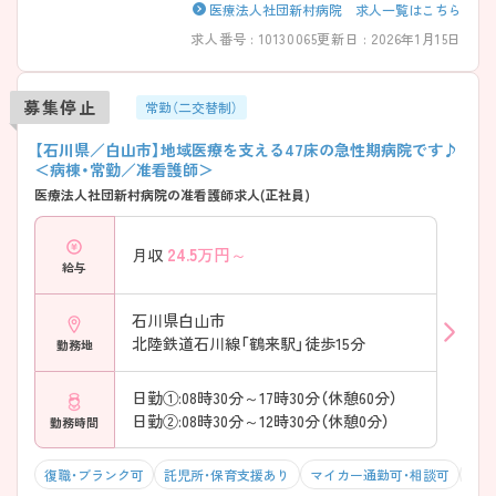
医療法人社団新村病院 求人一覧はこちら
求人番号 : 10130065
更新日 : 2026年1月15日
募集停止
常勤（二交替制）
【石川県／白山市】地域医療を支える47床の急性期病院です♪
＜病棟・常勤／准看護師＞
医療法人社団新村病院の准看護師求人(正社員)
24.5
万円～
月収
給与
石川県白山市
北陸鉄道石川線「鶴来駅」徒歩15分
勤務地
日勤①:08時30分～17時30分（休憩60分）
日勤②:08時30分～12時30分（休憩0分）
勤務時間
復職・ブランク可
託児所・保育支援あり
マイカー通勤可・相談可
年収