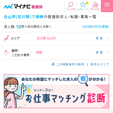
0
エリアから探す
希望の求人条件を選択
白山市(石川県)で病棟
の看護師求人・転職・募集一覧
エリアから探す
駅・路線から探す
条件項目の選択に戻る
10
求人数 :
件
※非公開求人を除く
(2026年8月9日更新)
エリア
石川県 白山市
変更
＞
北陸・信越
関東
資格
勤務形態
看護師、准看護師など
常勤、夜勤なし可など
雇用・
病棟
変更
＞
こだわり条件
東海
関西
施設形態
担当業務
病院、クリニック・診療所など
この検索条件の保存
病棟、外来など
条件をクリア
診察科目
こだわり条件
北海道・東北
中国・四国
美容外科、
未経験歓迎、
循環器内科など
土日祝休みなど
九州・沖縄
年収
雇用形態
年収500万円以上など
正社員、契約社員など