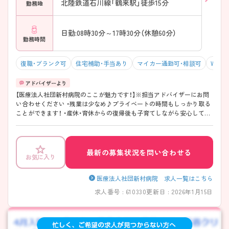
北陸鉄道石川線「鶴来駅」徒歩15分
勤務地
日勤:08時30分～17時30分（休憩60分）
勤務時間
復職・ブランク可
住宅補助・手当あり
マイカー通勤可・相談可
WEB
【医療法人社団新村病院のここが魅力です！】※担当アドバイザーにお問
い合わせください ・残業は少なめ♪プライベートの時間もしっかり取る
ことができます！ ・産休・育休からの復帰後も子育てしながら安心して働
くことができます！ ・北陸鉄道石川線「鶴来駅」から徒歩15分、マイカー通
勤もできるので通勤も便利です♪ ・ご興味がございましたらぜひご相談
下さい。
最新の募集状況を問い合わせる
お気に入り
医療法人社団新村病院 求人一覧はこちら
求人番号 : 610330
更新日 : 2026年1月15日