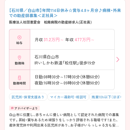
【石川県／白山市】年間114日休み☆賞与4.8ヶ月分♪病棟・外来
での助産師募集＜正社員＞
医療法人社団恵愛会 松南病院の助産師求人(正社員)
31.2
万円～
477
万円～
月収
年収
給与
石川県白山市
IRいしかわ鉄道「松任駅」徒歩19分
勤務地
日勤:08時30分～17時30分（休憩60分）
夜勤:16時30分～09時00分（休憩90分）
勤務時間
託児所・保育支援あり
マイカー通勤可・相談可
残業10h以下（ほぼなし）
白山市に位置し、赤ちゃんに優しい病院として認定された病院での募集
です。昇給・賞与あるため頑張りをしっかり評価される職場です！また、
産休育児休や利用出来る託児所があり、お子様がいらっしゃる方も安心