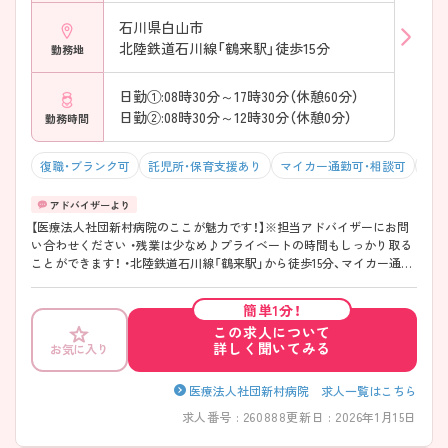
石川県白山市
北陸鉄道石川線「鶴来駅」徒歩15分
勤務地
日勤①:08時30分～17時30分（休憩60分）
日勤②:08時30分～12時30分（休憩0分）
勤務時間
復職・ブランク可
託児所・保育支援あり
マイカー通勤可・相談可
年収
【医療法人社団新村病院のここが魅力です！】※担当アドバイザーにお問
い合わせください ・残業は少なめ♪プライベートの時間もしっかり取る
ことができます！ ・北陸鉄道石川線「鶴来駅」から徒歩15分、マイカー通勤
もできるので通勤も便利です♪ ・高給与です！賞与は過去実績4ヶ月分と
高いです！
簡単1分！
この求人について
詳しく聞いてみる
お気に入り
医療法人社団新村病院 求人一覧はこちら
求人番号 : 260888
更新日 : 2026年1月15日