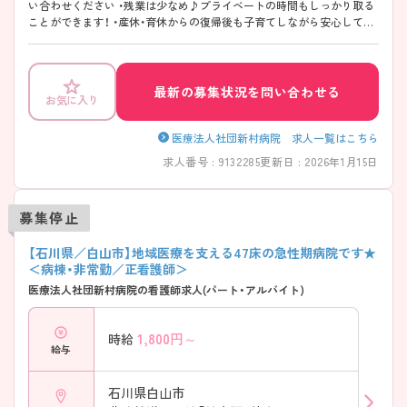
い合わせください ・残業は少なめ♪プライベートの時間もしっかり取る
ことができます！ ・産休・育休からの復帰後も子育てしながら安心して働
くことができます！ ・北陸鉄道石川線「鶴来駅」から徒歩15分、マイカー通
勤もできるので通勤も便利です♪ ・ご興味がございましたらぜひご相談
下さい。
最新の募集状況を問い合わせる
お気に入り
医療法人社団新村病院 求人一覧はこちら
求人番号 : 9132285
更新日 : 2026年1月15日
募集停止
【石川県／白山市】地域医療を支える47床の急性期病院です★
＜病棟・非常勤／正看護師＞
医療法人社団新村病院の看護師求人(パート・アルバイト)
1,800
円～
時給
給与
石川県白山市