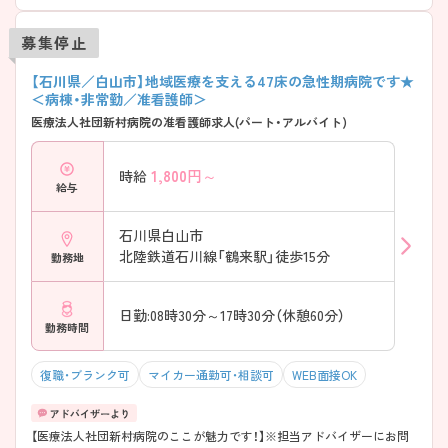
募集停止
【石川県／白山市】地域医療を支える47床の急性期病院です★
＜病棟・非常勤／准看護師＞
医療法人社団新村病院の准看護師求人(パート・アルバイト)
1,800
円～
時給
給与
石川県白山市
北陸鉄道石川線「鶴来駅」徒歩15分
勤務地
日勤:08時30分～17時30分（休憩60分）
勤務時間
復職・ブランク可
マイカー通勤可・相談可
WEB面接OK
【医療法人社団新村病院のここが魅力です！】※担当アドバイザーにお問