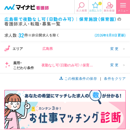
0
エリアから探す
希望の求人条件を選択
広島県で夜勤なし可（日勤のみ可）｜保育施設（保育園）
の
看護師求人・転職・募集一覧
エリアから探す
駅・路線から探す
条件項目の選択に戻る
32
求人数 :
件
※非公開求人を除く
(2026年8月8日更新)
北陸・信越
関東
資格
勤務形態
1
エリア
広島県
変更
＞
看護師、准看護師など
常勤、夜勤なし可など
雇用・
変更
＞
夜勤なし可（日勤のみ可） / 保育施
東海
関西
こだわり条件
施設形態
担当業務
1
設（保育園）
病院、クリニック・診療所など
病棟、外来など
この検索条件の保存
条件をクリア
診察科目
こだわり条件
北海道・東北
中国・四国
美容外科、
未経験歓迎、
循環器内科など
土日祝休みなど
九州・沖縄
年収
雇用形態
年収500万円以上など
正社員、契約社員など