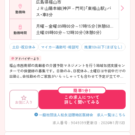
広島県福山市
ＪＲ山陽本線(神戸－門司)「東福山駅」バ
勤務地
ス・車8分
月曜～金曜:09時00分～17時15分（休憩60分）
土曜:09時00分～12時30分（休憩0分）
勤務時間
土日・祝日休み
マイカー通勤可・相談可
残業10h以下（ほぼなし）
積
福山市西南部の高齢者の介護予防マネジメントを行う地域包括支援セン
ターでの保健師の募集です。 日勤のみ、日祝休み、土曜日は午前中だけの
出勤と、会社勤めのご家族がいらっしゃっても合わせて予定が立てやす
い環境です。 地域の高齢者の方のご相談窓口となりますので、保健師や
看護師の経験を生かして活躍してみませんか？ 是非一度お問い合わせく
簡単1分！
ださい！
この求人について
詳しく聞いてみる
お気に入り
一般社団法人松永沼隈地区医師会 求人一覧はこちら
求人番号 : 9049399
更新日 : 2026年1月15日