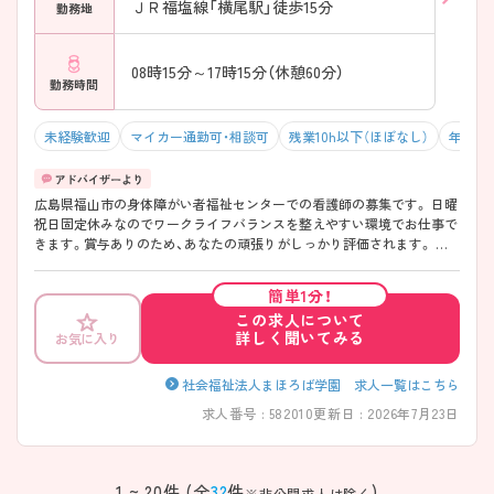
ＪＲ福塩線「横尾駅」徒歩15分
勤務地
08時15分～17時15分（休憩60分）
勤務時間
未経験歓迎
マイカー通勤可・相談可
残業10h以下（ほぼなし）
年間休日
広島県福山市の身体障がい者福祉センターでの看護師の募集です。 日曜
祝日固定休みなのでワークライフバランスを整えやすい環境でお仕事で
きます。賞与ありのため、あなたの頑張りがしっかり評価されます。 ご
興味のある方は、面接のポイントをお伝えしますのでお気軽にお問い合
せください。
簡単1分！
この求人について
詳しく聞いてみる
お気に入り
社会福祉法人まほろば学園 求人一覧はこちら
求人番号 : 582010
更新日 : 2026年7月23日
該当件数
条件を
検索する
クリア
件
1 ~ 20件 (全
32
件
)
※非公開求人は除く