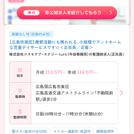
夜勤なし可（日勤のみ可）
【広島市東区】療育活動にも携われる、小規模でアットホーム
な児童デイサービスです☆＜正社員／正看＞
株式会社コスモケア・エナジー tutti（牛田事務所）の看護師求人(正社員)
25.0
万円～
344
万円～
月収
年収
給与
広島県広島市東区
広島高速交通アストラムライン「不動院前
勤務地
駅」徒歩3分
日勤:08時30分～17時30分（休憩60分）
勤務時間
駅チカ（徒歩10分以内）
マイカー通勤可・相談可
積極採用中