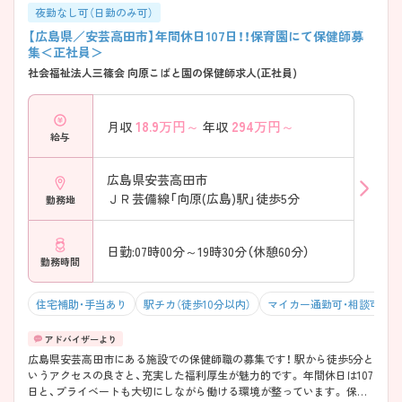
夜勤なし可（日勤のみ可）
【広島県／安芸高田市】年間休日107日！！保育園にて保健師募
集＜正社員＞
社会福祉法人三篠会 向原こばと園の保健師求人(正社員)
18.9
万円～
294
万円～
月収
年収
給与
広島県安芸高田市
ＪＲ芸備線「向原(広島)駅」徒歩5分
勤務地
日勤:07時00分～19時30分（休憩60分）
勤務時間
住宅補助・手当あり
駅チカ（徒歩10分以内）
マイカー通勤可・相談可
広島県安芸高田市にある施設での保健師職の募集です！ 駅から徒歩5分と
いうアクセスの良さと、充実した福利厚生が魅力的です。 年間休日は107
日と、プライベートも大切にしながら働ける環境が整っています。 保健