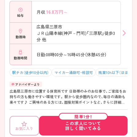
16.8
万円～
月収
給与
広島県三原市
ＪＲ山陽本線(神戸－門司)「三原駅」徒歩3
勤務地
分 他
日勤:08時00分～16時45分（休憩45分）
勤務時間
駅チカ（徒歩10分以内）
マイカー通勤可・相談可
残業10h以下（ほぼなし
広島県三原市に位置する保育所です 日勤帯のみのお仕事で、ご家庭をお
持ちの方も働きやすい環境です。 駅から徒歩圏内なので、毎日の通勤も
楽々です♪ ご興味のある方には、面接対策ポイントなど、さらに詳細を
お話しますので、お気軽にご相談ください。
簡単1分！
この求人について
詳しく聞いてみる
お気に入り