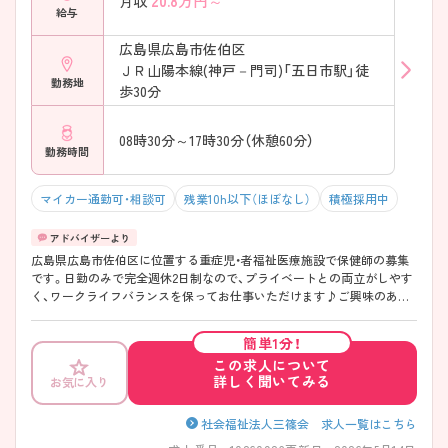
20.8
万円～
月収
給与
広島県広島市佐伯区
ＪＲ山陽本線(神戸－門司)「五日市駅」徒
勤務地
歩30分
08時30分～17時30分（休憩60分）
勤務時間
マイカー通勤可・相談可
残業10h以下（ほぼなし）
積極採用中
広島県広島市佐伯区に位置する重症児・者福祉医療施設で保健師の募集
です。日勤のみで完全週休2日制なので、プライベートとの両立がしやす
く、ワークライフバランスを保ってお仕事いただけます♪ご興味のある
方はご面接のポイントお伝えしますのでご気軽にお問い合わせくださ
い。
簡単1分！
この求人について
詳しく聞いてみる
お気に入り
社会福祉法人三篠会 求人一覧はこちら