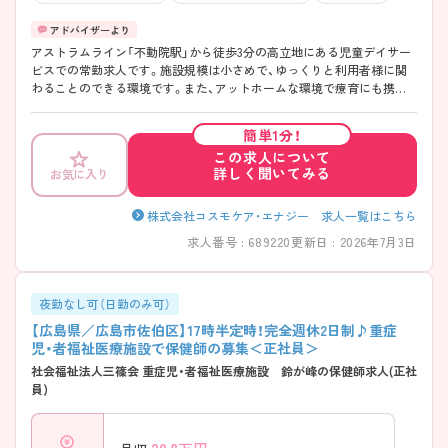
アストラムライン「不動院駅」から徒歩3分の高立地にある児童デイサー
ビスでの常勤求人です。施設規模は小さめで、ゆっくりと利用者様に関
わることのできる環境です。また、アットホームな環境で療育にも携わ
ることができ、他職種との連携ができることも魅力です。
簡単1分！
この求人について
詳しく聞いてみる
お気に入り
株式会社コスモケア・エナジー 求人一覧はこちら
求人番号 : 689220
更新日 : 2026年7月3日
夜勤なし可（日勤のみ可）
【広島県／広島市佐伯区】17時半定時！完全週休2日制♪重症
児・者福祉医療施設で保健師の募集＜正社員＞
社会福祉法人三篠会 重症児・者福祉医療施設 鈴が峰の保健師求人(正社
員)