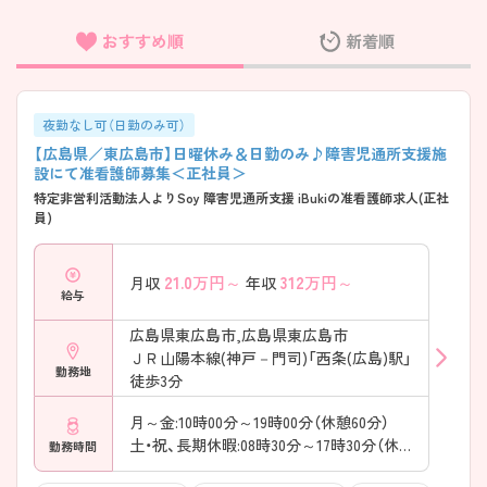
おすすめ順
新着順
フリーワード検索
夜勤なし可（日勤のみ可）
【広島県／東広島市】日曜休み＆日勤のみ♪障害児通所支援施
設にて准看護師募集＜正社員＞
特定非営利活動法人よりSoy 障害児通所支援 iBukiの准看護師求人(正社
員)
21.0
万円～
312
万円～
月収
年収
給与
広島県東広島市,広島県東広島市
ＪＲ山陽本線(神戸－門司)「西条(広島)駅」
勤務地
徒歩3分
月～金:10時00分～19時00分（休憩60分）
土・祝、長期休暇:08時30分～17時30分（休憩60分）
勤務時間