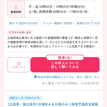
月～金:10時00分～19時00分（休憩60分）
土・祝、長期休暇:08時30分～17時30分（休憩60分）
勤務時間
駅チカ（徒歩10分以内）
マイカー通勤可・相談可
残業10h以下（ほぼなし
広島県東広島市にある施設での看護師職の募集です！重症心身障がい児
の健康管理や療育活動を通じて、子どもたちの成長を支えるやりがいの
あるお仕事です。 年間休日110日とプライベートも充実できる環境が整
っています。 ご興味がある方は、ご面接のポイントをお伝えしますので、
お気軽にお問い合わせください。
簡単1分！
この求人について
詳しく聞いてみる
お気に入り
特定非営利活動法人よりSoy 求人一覧はこちら
求人番号 : 10172934
更新日 : 2026年8月4日
夜勤なし可（日勤のみ可）
【広島県／東広島市】日曜休み＆日勤のみ♪障害児通所支援施