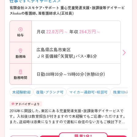
仕事です＜デイサービス＞
有限会社コスモケア・サポート 重心児童発達支援・放課後等デイサービ
スkokoの看護師、准看護師求人(正社員)
22.0
万円～
264
万円～
月収
年収
給与
広島県広島市東区
ＪＲ芸備線「矢賀駅」バス・車6分
勤務地
日勤:08時30分～19時00分（休憩60分）
勤務時間
未経験歓迎
復職・ブランク可
マイカー通勤可・相談可
残業10h以下
2016年に開設した、東区にある児童発達支援・放課後等デイサービスで
す。 入社後は教育担当が付きますので未経験でもご応募いただけます。
また、送迎時は添乗になりますので運転に自信のない方もご検討下さ
い。 一日の定員は5名ですのでゆっくりと利用者さんと関わることがで
き、子どもが好きな方におすすめです。非常勤の相談も可能です！ 残業も
簡単1分！