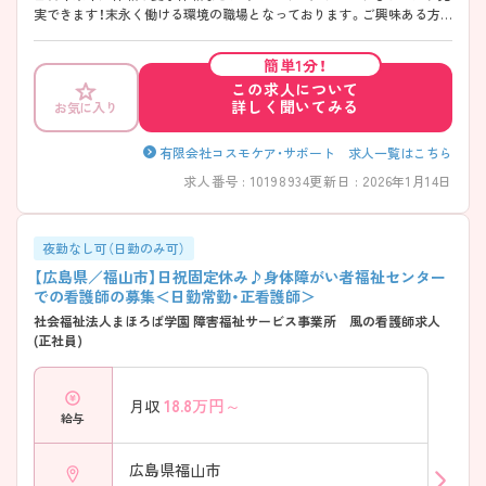
実できます！末永く働ける環境の職場となっております。ご興味ある方
は面接ポイントをお伝えしますので、お気軽にご連絡ください。
簡単1分！
この求人について
詳しく聞いてみる
お気に入り
有限会社コスモケア・サポート 求人一覧はこちら
求人番号 : 10198934
更新日 : 2026年1月14日
夜勤なし可（日勤のみ可）
【広島県／福山市】日祝固定休み♪身体障がい者福祉センター
での看護師の募集＜日勤常勤・正看護師＞
社会福祉法人まほろば学園 障害福祉サービス事業所 風の看護師求人
(正社員)
18.8
万円～
月収
給与
広島県福山市