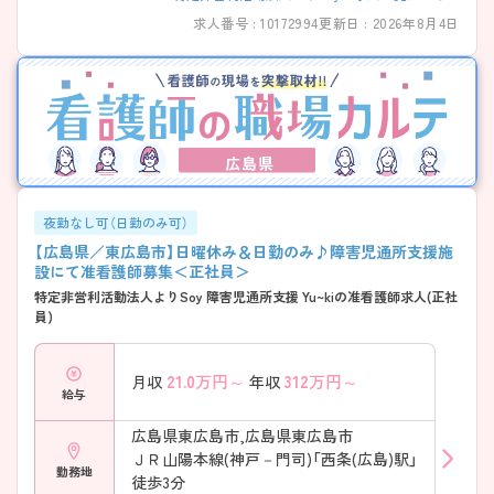
求人番号 : 10172994
更新日 : 2026年8月4日
広島県
夜勤なし可（日勤のみ可）
【広島県／東広島市】日曜休み＆日勤のみ♪障害児通所支援施
設にて准看護師募集＜正社員＞
特定非営利活動法人よりSoy 障害児通所支援 Yu~kiの准看護師求人(正社
員)
21.0
万円～
312
万円～
月収
年収
給与
広島県東広島市,広島県東広島市
ＪＲ山陽本線(神戸－門司)「西条(広島)駅」
勤務地
徒歩3分