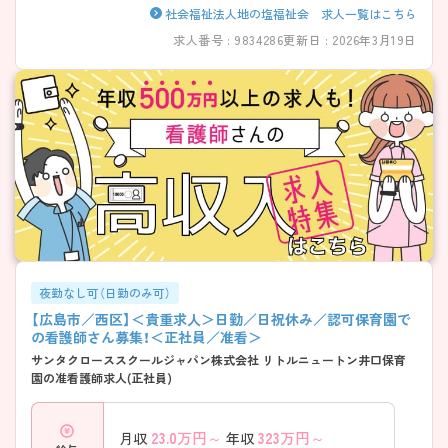
社会福祉法人地の塩福祉会 求人一覧はこちら
求人番号 : 9834286
更新日 : 2026年3月19日
夜勤なし可（日勤のみ可）
【広島市／西区】＜貴重求人＞日勤／日祝休み／認可保育園で
の看護師さん募集！＜正社員／准看＞
サンタクローススクールジャパン株式会社 リトルニュートン井口保育
園の准看護師求人(正社員)
23.0
万円～
323
万円～
月収
年収