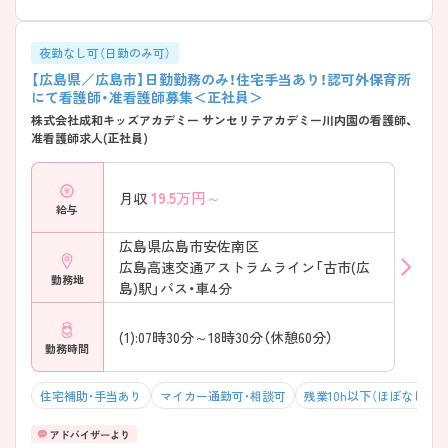
夜勤なし可（日勤のみ可）
【広島県／広島市】日勤勤務のみ！住宅手当あり！認可外保育所
にて看護師・准看護師募集＜正社員＞
株式会社成和キッズアカデミー サンセリテアカデミー川内園の看護師、
准看護師求人(正社員)
19.5
万円～
月収
給与
広島県広島市安佐南区
広島高速交通アストラムライン「古市(広
勤務地
島)駅」バス・車4分
(1):07時30分～18時30分（休憩60分）
勤務時間
住宅補助・手当あり
マイカー通勤可・相談可
残業10h以下（ほぼなし）