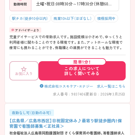
土曜・祝日:08時30分～17時30分（休憩60分）
勤務時間
駅チカ（徒歩10分以内）
残業10h以下（ほぼなし）
積極採用中
児童デイサービスでの常勤求人です。施設規模は小さめで、ゆっくりと
利用者様に関わることのできる環境です。また、アットホームな環境で
療育にも携わることができ、他職種との連携ができることも魅力です。
簡単1分！
この求人について
詳しく聞いてみる
お気に入り
株式会社コスモケア・エナジー 求人一覧はこちら
求人番号 : 9837406
更新日 : 2026年3月25日
夜勤なし可（日勤のみ可）
【広島県／広島市西区】日祝固定休み♪最寄り駅徒歩圏内！保
育園で看護師募集＜正社員＞
社会福祉法人広島県同胞援護財団 さくら保育所の看護師、准看護師求人