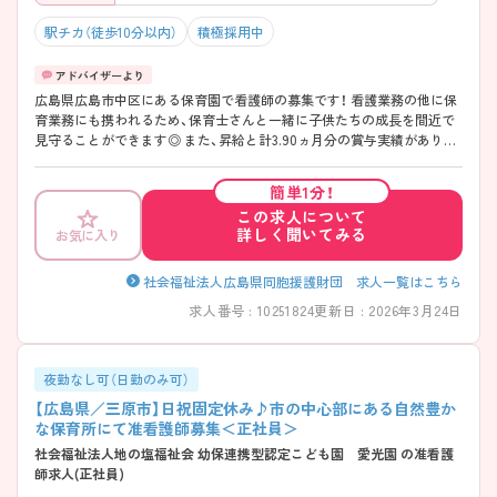
駅チカ（徒歩10分以内）
積極採用中
広島県広島市中区にある保育園で看護師の募集です！ 看護業務の他に保
育業務にも携われるため、保育士さんと一緒に子供たちの成長を間近で
見守ることができます◎ また、昇給と計3.90ヵ月分の賞与実績があり、
あなたの頑張りがしっかり評価され、やりがいを持ってお仕事ができま
す！ ご興味ある方は面接ポイントをお伝えしますので、お気軽にご連絡
簡単1分！
ください。
この求人について
詳しく聞いてみる
お気に入り
社会福祉法人広島県同胞援護財団 求人一覧はこちら
求人番号 : 10251824
更新日 : 2026年3月24日
夜勤なし可（日勤のみ可）
【広島県／三原市】日祝固定休み♪市の中心部にある自然豊か
な保育所にて准看護師募集＜正社員＞
社会福祉法人地の塩福祉会 幼保連携型認定こども園 愛光園 の准看護
師求人(正社員)