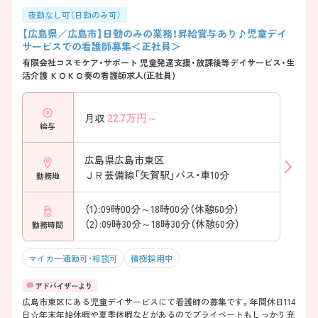
夜勤なし可（日勤のみ可）
【広島県／広島市】日勤のみの業務！昇給賞与あり♪児童デイ
サービスでの看護師募集＜正社員＞
有限会社コスモケア・サポート 児童発達支援・放課後等デイサービス・生
活介護 ＫＯＫＯ奏の看護師求人(正社員)
22.7
万円～
月収
給与
広島県広島市東区
ＪＲ芸備線「矢賀駅」バス・車10分
勤務地
（1）:09時00分～18時00分（休憩60分）
（2）:09時30分～18時30分（休憩60分）
勤務時間
マイカー通勤可・相談可
積極採用中
広島市東区にある児童デイサービスにて看護師の募集です。年間休日114
日☆年末年始休暇や夏季休暇などがあるのでプライベートもしっかり充