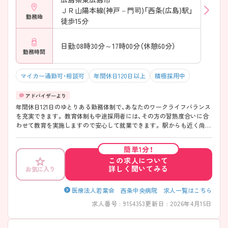
ＪＲ山陽本線(神戸－門司)「西条(広島)駅」
勤務地
徒歩15分
日勤:08時30分～17時00分（休憩60分）
勤務時間
マイカー通勤可・相談可
年間休日120日以上
積極採用中
年間休日121日のゆとりある勤務体制で、あなたのワークライフバランス
を充実できます。 教育体制も中途採用者には、その方の習熟度合いに合
わせて教育を実施しますので安心して就業できます。 駅からも近く尚且
マイカー通勤も可です。 ご興味のある方には、面接対策ポイントなど、さ
らに詳細をお話しますので、お気軽にご相談ください。
簡単1分！
この求人について
詳しく聞いてみる
お気に入り
医療法人若葉会 西条中央病院 求人一覧はこちら
求人番号 : 9154353
更新日 : 2026年4月15日