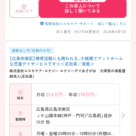
月2時間と少なめのため、ライフスタイルに合わせて働けます。 こちらの
この求人について
求人についてご興味のある方はぜひお問い合わせください。
詳しく聞いてみる
お気に入り
有限会社コスモケア・サポート 求人一覧はこちら
求人番号 : 9027544
更新日 : 2026年4月1日
夜勤なし可（日勤のみ可）
【広島市南区】療育活動にも携われる、小規模でアットホーム
な児童デイサービスです☆＜正社員／准看＞
株式会社コスモケア・エナジー エナジーデイあさがお 大須賀の准看護
師求人(正社員)
23.0
万円～
318
万円～
月収
年収
給与
広島県広島市南区
ＪＲ山陽本線(神戸－門司)「広島駅」徒歩
勤務地
10分 他
月曜～金曜:09時00分～18時00分（休憩60分）