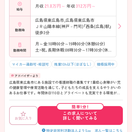
21.0
万円～
312
万円～
月収
年収
給与
広島県東広島市,広島県東広島市
ＪＲ山陽本線(神戸－門司)「西条(広島)駅」
勤務地
徒歩3分
月～金:10時00分～19時00分（休憩60分）
土・祝、長期休暇:08時30分～17時30分（休憩60分）
勤務時間
マイカー通勤可・相談可
残業10h以下（ほぼなし）
積極採用中
広島県東広島市にある施設での看護師職の募集です！重症心身障がい児
の健康管理や療育活動を通じて、子どもたちの成長を支えるやりがいの
あるお仕事です。 年間休日110日とプライベートも充実できる環境が整
っています。 ご興味がある方は、ご面接のポイントをお伝えしますので、
お気軽にお問い合わせください。
簡単1分！
この求人について
詳しく聞いてみる
お気に入り
特定非営利活動法人よりSoy 求人一覧はこちら