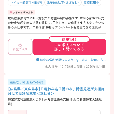
マイカー通勤可・相談可
残業10h以下（ほぼなし）
積極採用中
広島県東広島市にある施設での看護師職の募集です！重症心身障がい児
の健康管理や療育活動を通じて、子どもたちの成長を支えるやりがいの
あるお仕事です。 年間休日110日とプライベートも充実できる環境が整
っています。 ご興味がある方は、ご面接のポイントをお伝えしますので、
お気軽にお問い合わせください。
簡単1分！
この求人について
詳しく聞いてみる
お気に入り
特定非営利活動法人よりSoy 求人一覧はこちら
求人番号 : 10172995
更新日 : 2026年8月4日
夜勤なし可（日勤のみ可）
【広島県／東広島市】日曜休み＆日勤のみ♪障害児通所支援施
設にて看護師募集＜正社員＞
特定非営利活動法人よりSoy 障害児通所支援 iBukiの看護師求人(正社
員)