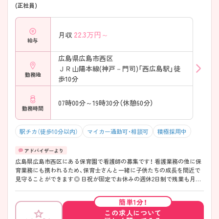
(正社員)
22.3
万円～
月収
給与
広島県広島市西区
ＪＲ山陽本線(神戸－門司)「西広島駅」徒
勤務地
歩10分
07時00分～19時30分（休憩60分）
勤務時間
駅チカ（徒歩10分以内）
マイカー通勤可・相談可
積極採用中
広島県広島市西区にある保育園で看護師の募集です！ 看護業務の他に保
育業務にも携われるため、保育士さんと一緒に子供たちの成長を間近で
見守ることができます◎ 日祝が固定でお休みの週休2日制で残業も月平
均3時間程度のため、プライベートの時間をしっかり確保でき、仕事との
両立がしやすい職場です！ ご興味ある方は面接ポイントをお伝えします
簡単1分！
ので、お気軽にご連絡ください。
この求人について