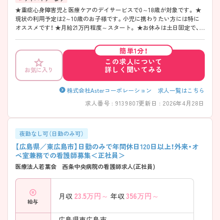
★重症心身障害児と医療ケアのデイサービスで0～18歳が対象です。 ★
現状の利用予定は2～10歳のお子様です。小児に携わりたい方には特に
オススメです！ ★月給21万円程度～スタート。 ★お休みは土日固定で、
年間休日115日あります！
簡単1分！
この求人について
詳しく聞いてみる
お気に入り
株式会社Asterコーポレーション 求人一覧はこちら
求人番号 : 9139807
更新日 : 2026年4月28日
夜勤なし可（日勤のみ可）
【広島県／東広島市】日勤のみで年間休日120日以上！外来・オ
ペ室兼務での看護師募集＜正社員＞
医療法人若葉会 西条中央病院の看護師求人(正社員)
23.5
万円～
356
万円～
月収
年収
給与
広島県東広島市