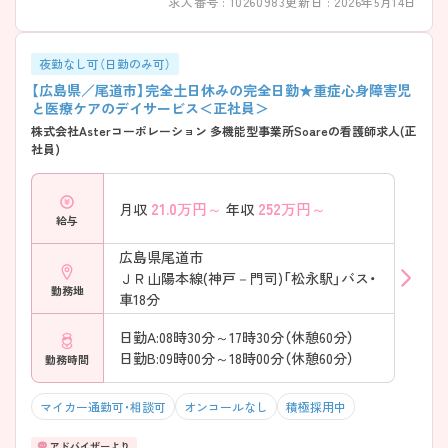
求人番号 : 10260983
更新日 : 2026年5月14日
夜勤なし可（日勤のみ可）
【広島県／尾道市】完全土日休みの完全日勤★重症心身障害児
と医療ケアのデイサービス＜正社員＞
株式会社Asterコーポレーション 多機能型事業所Soareの看護師求人(正
社員)
21.0
万円～
252
万円～
月収
年収
給与
広島県尾道市
ＪＲ山陽本線(神戸－門司)「松永駅」バス・
勤務地
車18分
日勤A:08時30分～17時30分（休憩60分）
日勤B:09時00分～18時00分（休憩60分）
勤務時間
マイカー通勤可・相談可
オンコールなし
積極採用中