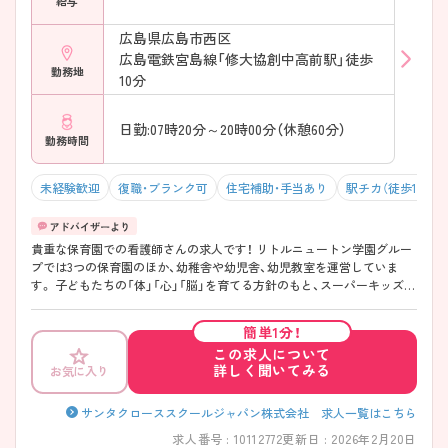
給与
広島県広島市西区
広島電鉄宮島線「修大協創中高前駅」徒歩
勤務地
10分
日勤:07時20分～20時00分（休憩60分）
勤務時間
未経験歓迎
復職・ブランク可
住宅補助・手当あり
駅チカ（徒歩10分以
貴重な保育園での看護師さんの求人です！ リトルニュートン学園グルー
プでは3つの保育園のほか、幼稚舎や幼児舎、幼児教室を運営していま
す。 子どもたちの「体」「心」「脳」を育てる方針のもと、スーパーキッズを
育てます。 お子さんと関わるのが好きな方、是非ご応募ください★
簡単1分！
この求人について
詳しく聞いてみる
お気に入り
サンタクローススクールジャパン株式会社 求人一覧はこちら
求人番号 : 10112772
更新日 : 2026年2月20日