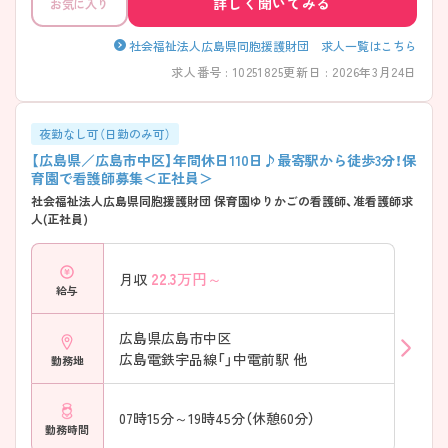
詳しく聞いてみる
お気に入り
社会福祉法人広島県同胞援護財団 求人一覧はこちら
求人番号 : 10251825
更新日 : 2026年3月24日
夜勤なし可（日勤のみ可）
【広島県／広島市中区】年間休日110日♪最寄駅から徒歩3分！保
育園で看護師募集＜正社員＞
社会福祉法人広島県同胞援護財団 保育園ゆりかごの看護師、准看護師求
人(正社員)
22.3
万円～
月収
給与
広島県広島市中区
広島電鉄宇品線「」中電前駅 他
勤務地
07時15分～19時45分（休憩60分）
勤務時間