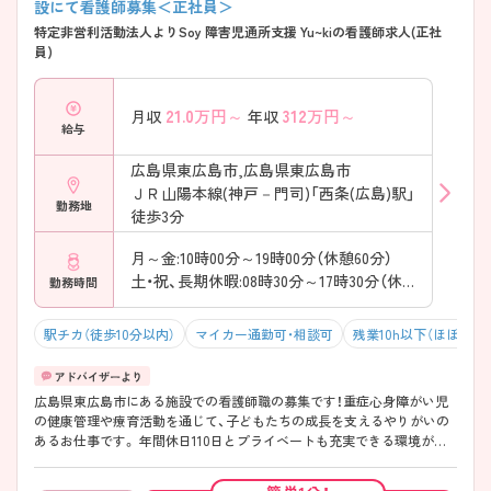
設にて看護師募集＜正社員＞
特定非営利活動法人よりSoy 障害児通所支援 Yu~kiの看護師求人(正社
員)
21.0
万円～
312
万円～
月収
年収
給与
広島県東広島市,広島県東広島市
ＪＲ山陽本線(神戸－門司)「西条(広島)駅」
勤務地
徒歩3分
月～金:10時00分～19時00分（休憩60分）
土・祝、長期休暇:08時30分～17時30分（休憩60分）
勤務時間
駅チカ（徒歩10分以内）
マイカー通勤可・相談可
残業10h以下（ほぼなし
広島県東広島市にある施設での看護師職の募集です！重症心身障がい児
の健康管理や療育活動を通じて、子どもたちの成長を支えるやりがいの
あるお仕事です。 年間休日110日とプライベートも充実できる環境が整
っています。 ご興味がある方は、ご面接のポイントをお伝えしますので、
お気軽にお問い合わせください。