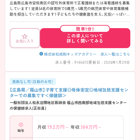
広島県広島市安佐南区の認可外保育所で正看護師または准看護師を募集
しています！ 定員54名の保育所で0歳児～5歳児の病児保育や保育業務補
助を担当していただきます！子どもたちの健康面を支え、元気いっぱいに
園生活を楽しむ子どもたちの姿に元気をもらったりやりがいを感じるこ
とができます♪ 年間休日120日と充実♪日祝が固定休みとなっているた
簡単1分！
めプライベートの予定も立てやすくなっております◎ ご興味のある方
この求人について
は、面接のポイントをお伝えしますのでご連絡ください！
詳しく聞いてみる
お気に入り
株式会社成和キッズアカデミー 求人一覧はこちら
求人番号 : 9146670
更新日 : 2026年1月29日
夜勤なし可（日勤のみ可）
【広島県／福山市】子育て支援◎母体安定◎地域包括支援セン
ターでの募集です＜保健師＞
一般社団法人松永沼隈地区医師会 福山市西南部地域包括支援センター
の保健師求人(正社員)
19.2
万円～
304
万円～
月収
年収
給与