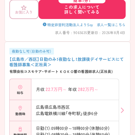
簡単1分！
この求人について
詳しく聞いてみる
お気に入り
特定非営利活動法人よりSoy 求人一覧はこちら
求人番号 : 9065635
更新日 : 2026年8月4日
夜勤なし可（日勤のみ可）
【広島市／西区】日勤のみ！夜勤なし！放課後デイサービスにて
看護師募集＜正社員＞
有限会社コスモケア・サポート ＫＯＫＯ響の看護師求人(正社員)
22.7
万円～
282
万円～
月収
年収
給与
広島県広島市西区
広島電鉄横川線「寺町駅」徒歩6分
勤務地
日勤（1）:09時00分～18時00分（休憩60分）
日勤（2）:08時30分～19時00分（休憩60分）
勤務時間