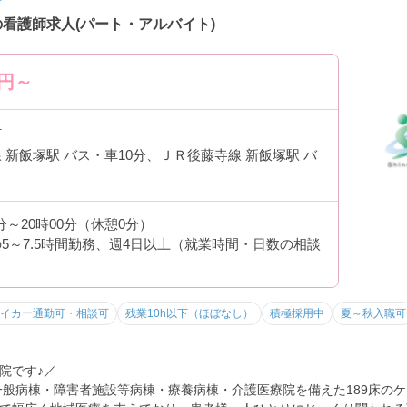
看護師求人(パート・アルバイト)
い方におすすめです♪
円～
 ワークライフバランスも大切に♪ ―――――――――――――――
市
 新飯塚駅 バス・車10分、ＪＲ後藤寺線 新飯塚駅 バ
がら働きやすい環境です♪
 幅広い経験を活かせます♪ ―――――――――――――――
0分～20時00分（休憩0分）
野で活かせます。
5～7.5時間勤務、週4日以上（就業時間・日数の相談
イカー通勤可・相談可
残業10h以下（ほぼなし）
積極採用中
夏～秋入職可
たりの求人です♪
院です♪／
一般病棟・障害者施設等病棟・療養病棟・介護医療院を備えた189床の