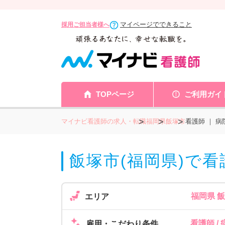
マイページでできること
採用ご担当者様へ
TOPページ
ご利用ガイ
マイナビ看護師の求人・転職
福岡県
飯塚市
看護師 ｜ 
飯塚市(福岡県)で
福岡県 
エリア
看護師 /
雇用・こだわり条件