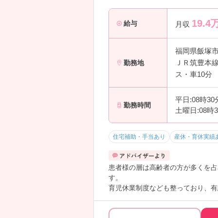
19.4
給与
月収
福岡県飯塚
ＪＲ筑豊本線
勤務地
ス・車10分
平日:08時3
勤務時間
土曜日:08時
住宅補助・手当あり
産休・育休実績
患者様の層は高齢者の方が多くを占
す。
育児休業制度なども整っており、有
です！また、教育制度も準備されて
詳しいご説明をいたしますので、気