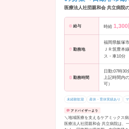
・在宅療養をサポート
医療法人社団親和会 共立病院の
・患者様と継続的に関われる
・地域貢献を実感しやすい環境
→ 一人ひとりとじっくり関わりた
1,300
給与
時給
――――――――――――――― ■
働きやすさを重視した環境です。
・年間休日113日
福岡県飯塚
・残業月平均1時間程度
ＪＲ筑豊本線
勤務地
・病院母体で安定性あり
ス・車10分
・長期就業を目指せる職場
→ 仕事とプライベートを両立しな
――――――――――――――― ■
日勤:07時3
これまでの看護経験を在宅医療の分
上記時間内の
勤務時間
・正看護師・准看護師応募可能
可）
・地域医療に興味がある方歓迎
・病院経験を活かせる
・在宅医療分野に挑戦可能
未経験歓迎
産休・育休実績あり
マ
→ 訪問診療に興味のある方にぴっ
＼地域医療を支えるケアミックス病
医療法人社団親和会 共立病院は、