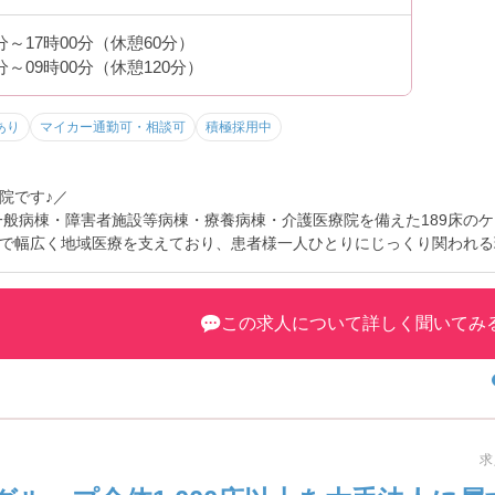
すい職場です♪
0分～17時00分（休憩60分）
■ 地域に根差したケアミックス病院 ―――――――――――――――
0分～09時00分（休憩120分）
対応しています。
あり
マイカー通勤可・相談可
積極採用中
50床、療養病棟50床、介護医療院50床）
地域医療に貢献できる環境です♪
院です♪／
一般病棟・障害者施設等病棟・療養病棟・介護医療院を備えた189床の
で幅広く地域医療を支えており、患者様一人ひとりにじっくり関われる
年間休日113日を確保しているため、プライベートとの両立もしやすい
募可能で、常勤だけでなく契約社員やパートの相談もOK。経験年数は
境となっています♪
この求人について詳しく聞いてみ
 「病棟専任」で働きやすい♪ ―――――――――――――――
能
践できる
めです♪
求
 長く安心して働ける環境◎ ―――――――――――――――