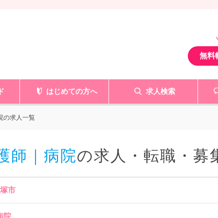
無料
ド
はじめての方へ
求人検索
病院の求人一覧
看護師｜病院
の求人・転職・募
飯塚市
 病院