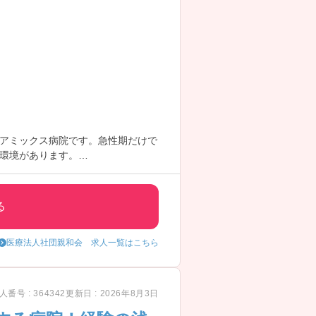
ケアミックス病院です。急性期だけで
環境があります。
職場です。
不問のため、ブランクのある方や経
る
医療法人社団親和会 求人一覧はこちら
人番号 : 364342
更新日 : 2026年8月3日