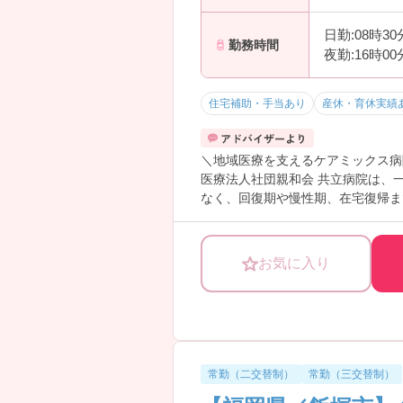
・日勤常勤も相談可
→ 自分に合った働き方を見つけや
日勤:08時3
勤務時間
――――――――――――――― 
夜勤:16時0
急性期から在宅復帰支援まで幅広く
・病床数189床
住宅補助・手当あり
産休・育休実績
（一般病棟39床、障害者施設等病棟
→ 多様な看護経験を積みながら、
＼地域医療を支えるケアミックス病
医療法人社団親和会 共立病院は、
なく、回復期や慢性期、在宅復帰ま
残業は月平均1時間程度と少なく、
また、正看護師・准看護師ともに応
験が浅い方もチャレンジしやすい環
お気に入り
――――――――――――――― ■
病棟業務に集中できる環境です。
・3病棟で各2名ずつの増員募集
・正看護師・准看護師ともに応募可
・患者様とじっくり関わる看護が実
→ 病棟経験を積みたい方にもおすす
常勤（二交替制）
常勤（三交替制）
――――――――――――――― ■