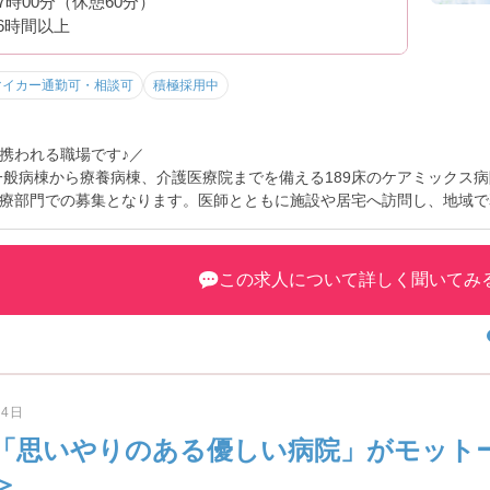
17時00分（休憩60分）
6時間以上
マイカー通勤可・相談可
積極採用中
携われる職場です♪／
一般病棟から療養病棟、介護医療院までを備える189床のケアミックス
療部門での募集となります。医師とともに施設や居宅へ訪問し、地域で
連携が取りやすく、訪問診療が初めての方も安心してスタートしやすい
働けることも魅力のひとつです♪
 「病院母体」の安心感が魅力♪ ―――――――――――――――
この求人について詳しく聞いてみ
環境です。
制があり、安心して経験を積めます♪
月4日
 地域に寄り添う在宅医療♪ ―――――――――――――――
「思いやりのある優しい病院」がモット
者様を支えるお仕事です。
＞