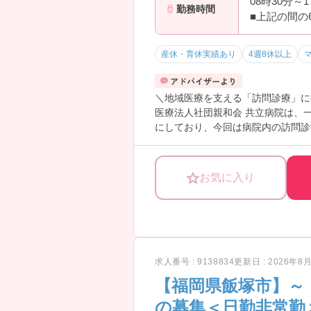
08時30分～
勤務時間
■上記の間の
産休・育休実績あり
4週8休以上
＼地域医療を支える「訪問診療」に
医療法人社団親和会 共立病院は、
にしており、今回は病院内の訪問診
です。病院が母体のため多職種との
域医療に貢献しながら無理なく長く
――――――――――――――― ■
お気に入り
訪問診療未経験の方も挑戦しやすい
・病院運営の訪問診療部門
・医師と連携しながら業務を実施
・多職種との連携体制あり
・地域医療を支えるやりがいあり
→ 病院ならではのバックアップ体
求人番号 : 9138834
更新日 : 2026年8
――――――――――――――― ■
【福岡県飯塚市】～
住み慣れた環境で生活を続けたい患
・施設や居宅への訪問診療
の募集＜日勤非常勤