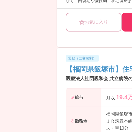
なく、回復期や慢性期、在宅復帰ま
残業は月平均1時間程度と少なく、
また、正看護師・准看護師ともに応
験が浅い方もチャレンジしやすい環
お気に入り
――――――――――――――― ■
病棟業務に集中できる環境です。
・3病棟で各2名ずつの増員募集
・正看護師・准看護師ともに応募可
・患者様とじっくり関わる看護が実
→ 病棟経験を積みたい方にもおすす
常勤（二交替制）
――――――――――――――― ■
【福岡県飯塚市】住
働きやすさを大切にしている病院で
・年間休日113日
医療法人社団親和会 共立病院の
・残業月平均1時間程度
・夜勤回数は月3～5回程度
・定年60歳／再雇用65歳
19.4
給与
月収
→ ワークライフバランスを重視し
――――――――――――――― ■
ライフスタイルに合わせて働き方を
福岡県飯塚
・常勤を積極採用中
ＪＲ筑豊本線
勤務地
・契約社員も応募可能
ス・車10分
・パートも応募可能