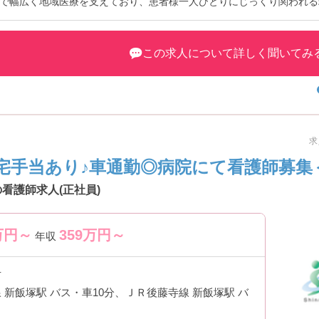
で幅広く地域医療を支えており、患者様一人ひとりにじっくり関われる
年間休日113日を確保しているため、プライベートとの両立もしやすい
募可能で、常勤だけでなく契約社員やパートの相談もOK。経験年数は
境となっています♪
この求人について詳しく聞いてみ
 「病棟専任」で働きやすい♪ ―――――――――――――――
能
践できる
めです♪
求
 長く安心して働ける環境◎ ―――――――――――――――
宅手当あり♪車通勤◎病院にて看護師募集
す。
看護師求人(正社員)
万円～
359
万円～
年収
たい方にもぴったりの環境です♪
 幅広い働き方が相談可能！ ―――――――――――――――
相談できます。
市
 新飯塚駅 バス・車10分、ＪＲ後藤寺線 新飯塚駅 バ