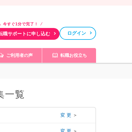
今すぐ1分で完了！
ログイン
転職サポートに申し込む
ご利用者の声
転職お役立ち
集一覧
変更
＞
変更
＞