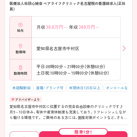
医療法人社団心紲会 ペアライフクリニック名古屋院の看護師求人(正社
員)
30.0
万円～
360
万円～
月収
年収
給与
愛知県名古屋市中村区
勤務地
平日:08時00分～21時00分（休憩60分）
土日祝:10時00分～19時00分（休憩60分）
勤務時間
未経験歓迎
復職・ブランク可
年間休日120日以上
オンコールなし
愛知県名古屋市中村区に位置するの完全自由診療のクリニックです♪
月9～10日休み、有休や産育休制度も充実しており、リフレッシュしなが
ら働ける環境です。 ご興味のある方には、面接対策ポイントなど、さらに
詳細をお話しいたしますのでお気軽にご相談ください！
簡単1分！