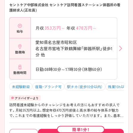
セントケア中部株式会社 セントケア訪問看護ステーション御器所の看
護師求人(正社員)
35.3
万円～
470
万円～
月収
年収
給与
愛知県名古屋市昭和区
名古屋市営地下鉄鶴舞線「御器所駅」徒歩1
勤務地
分 他
日勤:08時30分～17時30分（休憩60分）
勤務時間
未経験歓迎
復職・ブランク可
駅チカ（徒歩10分以内）
残業10h以下（
訪問看護未経験からのチャレンジをお考えの方にもおすすめの求人で
す。月給35万円以上、想定年収470万円前後と高水準の給与体系が魅力
で、これまでの看護経験をしっかり評価していただけます。 また、基本的
に土日休みで勤務時間は8:30～17:30。残業も月平均5時間程度と少ない
ため、ご家庭やプライベートの時間を大切にしながら働ける環境です。
簡単1分！
訪問看護では気になるオンコール対応についても、日中のアセスメント