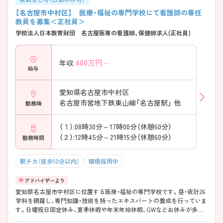
【名古屋市中村区】 医療・福祉の専門学校にて看護師の専任
教員を募集＜正社員＞
学校法人日本教育財団 名古屋医専の看護師、保健師求人(正社員)
400
万円～
年収
給与
愛知県名古屋市中村区
名古屋市営地下鉄東山線「名古屋駅」 他
勤務地
（１）:08時30分～17時00分（休憩60分）
（２）:12時45分～21時15分（休憩60分）
勤務時間
駅チカ（徒歩10分以内）
積極採用中
愛知県名古屋市中村区に位置する医療・福祉の専門学校です。昼・夜計26
学科を網羅し、専門知識・技術を持ったエキスパートの養成を行っていま
す。日曜祝日固定休み、夏季休暇や年末年始休暇、GWなどお休みが多く
プライベートも充実させることができます。各線名古屋駅から徒歩約5分