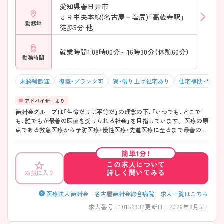
愛知県春日井市
ＪＲ中央本線(名古屋－塩尻)「高蔵寺駅」
勤務地
徒歩5分 他
就業時間1:08時00分～16時30分（休憩60分）
勤務時間
未経験歓迎
復職・ブランク可
寮・借り上げ社宅あり
住宅補助・手当
徳洲会グループは「生命だけは平等だ」の理念の下、「いつでも、どこで
も、誰でもが最善の医療を受けられる社会」を目指しています。 医療の原
点である救急医療から予防医療・慢性医療・先進医療に至るまで最善の医
療を提供しております。 2014年4月に新築移転した急性期病院です。教
育体制や研修制度が充実し、スキルアップしたい看護師様がしっかり学
簡単1分！
べる環境があります。 院内には24時間体制の保育施設もありますので、
この求人について
お子様のいらっしゃる方も家庭と両立しながら働きやすい環境です。興
詳しく聞いてみる
お気に入り
味のある方は是非ご応募ください。
医療法人徳洲会 名古屋徳洲会総合病院 求人一覧はこちら
求人番号 : 10152932
更新日 : 2026年8月5日