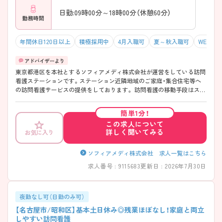
日勤:09時00分～18時00分（休憩60分）
勤務時間
年間休日120日以上
積極採用中
4月入職可
夏～秋入職可
WEB面接
東京都港区を本社とするソフィアメディ株式会社が運営をしている訪問
看護ステーションです。ステーション近隣地域のご家庭・集合住宅等へ
の訪問看護サービスの提供をしております。 訪問看護の移動手段はスマ
ートアシスト、カーナビ等掲載された社用車を採用しており負担を極力
軽減するなど全国的に取り組まれております。 年間休日は120日と多く
簡単1分！
ワークライフバランスのとりやすい環境です。教育面ではレクチャーや
この求人について
OJT、実践の指導力、教育・研修マニュアルなど質が高く訪問看護未経験
詳しく聞いてみる
お気に入り
の方もしっかり学ぶことができます。配属に関しましては応相談となっ
ております。ご興味をお持ちの方にはさらに詳細をお話しいたしますの
で、お気軽にご相談ください。
ソフィアメディ株式会社 求人一覧はこちら
求人番号 : 9115683
更新日 : 2026年7月30日
夜勤なし可（日勤のみ可）
【名古屋市/昭和区】基本土日休み◎残業ほぼなし！家庭と両立
しやすい訪問看護