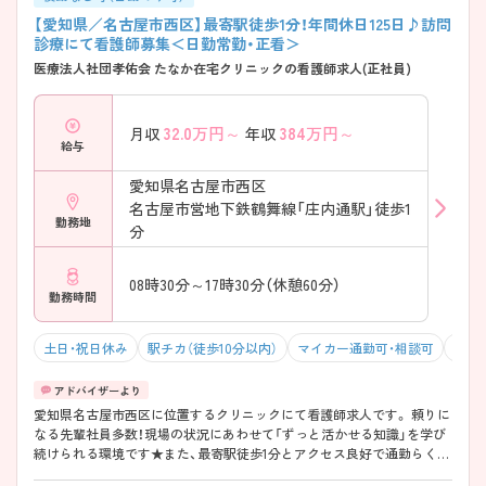
【愛知県／名古屋市西区】最寄駅徒歩1分！年間休日125日♪訪問
診療にて看護師募集＜日勤常勤・正看＞
医療法人社団孝佑会 たなか在宅クリニックの看護師求人(正社員)
32.0
万円～
384
万円～
月収
年収
給与
愛知県名古屋市西区
名古屋市営地下鉄鶴舞線「庄内通駅」徒歩1
勤務地
分
08時30分～17時30分（休憩60分）
勤務時間
土日・祝日休み
駅チカ（徒歩10分以内）
マイカー通勤可・相談可
残業1
愛知県名古屋市西区に位置するクリニックにて看護師求人です。 頼りに
なる先輩社員多数！現場の状況にあわせて「ずっと活かせる知識」を学び
続けられる環境です★また、最寄駅徒歩1分とアクセス良好で通勤らくら
く！交通費支給あるので、交通費の心配もいりません♪ ご興味をお持ち