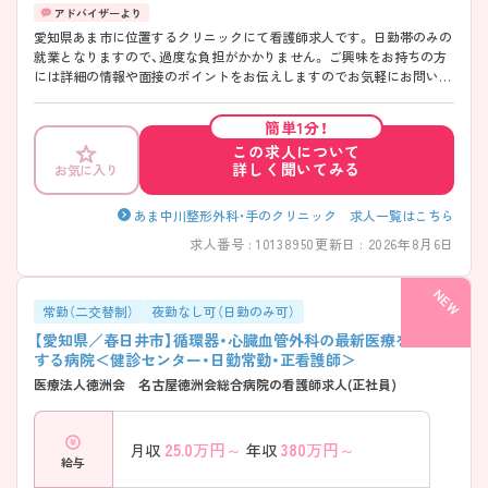
愛知県あま市に位置するクリニックにて看護師求人です。 日勤帯のみの
就業となりますので、過度な負担がかかりません。 ご興味をお持ちの方
には詳細の情報や面接のポイントをお伝えしますのでお気軽にお問い合
わせくださいませ。
簡単1分！
この求人について
詳しく聞いてみる
お気に入り
あま中川整形外科・手のクリニック 求人一覧はこちら
求人番号 : 10138950
更新日 : 2026年8月6日
常勤（二交替制）
夜勤なし可（日勤のみ可）
【愛知県／春日井市】循環器・心臓血管外科の最新医療を追求
する病院＜健診センター・日勤常勤・正看護師＞
医療法人徳洲会 名古屋徳洲会総合病院の看護師求人(正社員)
25.0
万円～
380
万円～
月収
年収
給与