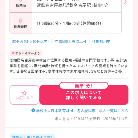
近鉄名古屋線「近鉄名古屋駅」徒歩1分
勤務地
1）:08時30分～17時00分（休憩60分）
勤務時間
駅チカ（徒歩10分以内）
年収500万円以上可
積極採用中
愛知県名古屋市中村区に位置する医療・福祉の専門学校です。昼・夜計26
学科を網羅し、専門知識・技術を持ったエキスパートの養成を行っていま
す。日曜祝日固定休み、夏季休暇や年末年始休暇、GWなどお休みが多く
プライベートも充実させることができます。各線名古屋駅から徒歩約5分
とアクセス良好です。教員未経験の方でもやる気さえあればご応募いた
簡単1分！
だけます。 ご興味ある方には、面接対策ポイントなど、さらに詳細をお話
この求人について
しいたしますのでお気軽にご相談ください。
詳しく聞いてみる
お気に入り
学校法人日本教育財団 名古屋医専 求人一覧はこちら
求人番号 : 9093489
更新日 : 2026年8月4日
夜勤なし可（日勤のみ可）