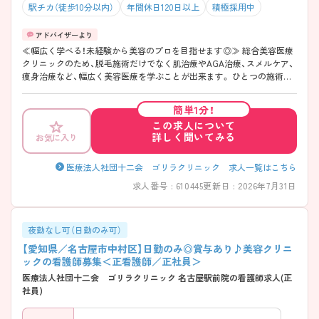
駅チカ（徒歩10分以内）
年間休日120日以上
積極採用中
≪幅広く学べる！未経験から美容のプロを目指せます◎≫ 総合美容医療
クリニックのため、脱毛施術だけでなく肌治療やAGA治療、スメルケア、
痩身治療など、幅広く美容医療を学ぶことが出来ます。 ひとつの施術を
学びきってから次の施術へ移行する研修体制のため、確実に手技の習得
が可能です。 また、残業時間が月3時間程度（2025年実績）でオンオフを切
簡単1分！
り替えながら働きやすい環境です。
この求人について
詳しく聞いてみる
お気に入り
医療法人社団十二会 ゴリラクリニック 求人一覧はこちら
求人番号 : 610445
更新日 : 2026年7月31日
夜勤なし可（日勤のみ可）
【愛知県／名古屋市中村区】日勤のみ◎賞与あり♪美容クリニ
ックの看護師募集＜正看護師／正社員＞
医療法人社団十二会 ゴリラクリニック 名古屋駅前院の看護師求人(正
社員)