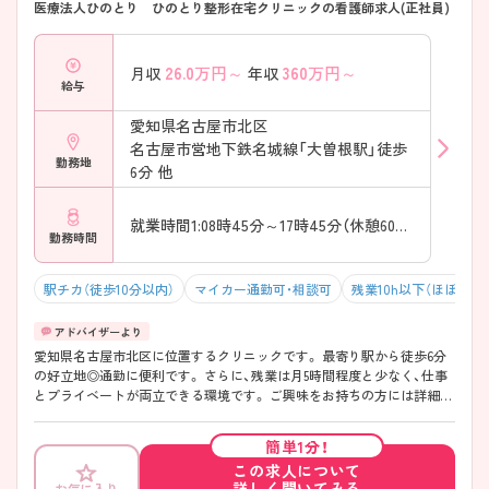
医療法人ひのとり ひのとり整形在宅クリニックの看護師求人(正社員)
26.0
万円～
360
万円～
月収
年収
給与
愛知県名古屋市北区
名古屋市営地下鉄名城線「大曽根駅」徒歩
勤務地
6分 他
就業時間1:08時45分～17時45分（休憩60分）
勤務時間
駅チカ（徒歩10分以内）
マイカー通勤可・相談可
残業10h以下（ほぼなし
愛知県名古屋市北区に位置するクリニックです。 最寄り駅から徒歩6分
の好立地◎通勤に便利です。 さらに、残業は月5時間程度と少なく、仕事
とプライベートが両立できる環境です。 ご興味をお持ちの方には詳細の
情報や面接のポイントをお伝えしますのでお気軽にお問い合わせくださ
いませ。
簡単1分！
この求人について
詳しく聞いてみる
お気に入り