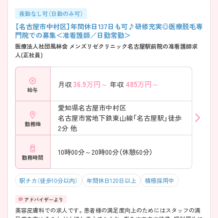
夜勤なし可（日勤のみ可）
【名古屋市中村区】年間休日137日も可♪研修充実◎医療脱毛専
門院での募集＜准看護師／日勤常勤＞
医療法人社団風林会 メンズリゼクリニック名古屋駅前院の准看護師求
人(正社員)
36.9
万円～
485
万円～
月収
年収
給与
愛知県名古屋市中村区
名古屋市営地下鉄東山線「名古屋駅」徒歩
勤務地
2分 他
10時00分～20時00分（休憩60分）
勤務時間
駅チカ（徒歩10分以内）
年間休日120日以上
積極採用中
美容皮膚科での求人です。患者様の満足度向上のためにはスタッフの満