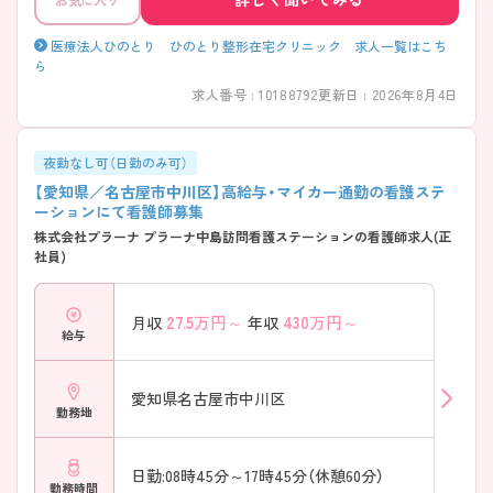
医療法人ひのとり ひのとり整形在宅クリニック 求人一覧はこち
ら
求人番号 : 10188792
更新日 : 2026年8月4日
夜勤なし可（日勤のみ可）
【愛知県／名古屋市中川区】高給与・マイカー通勤の看護ステ
ーションにて看護師募集
株式会社プラーナ プラーナ中島訪問看護ステーションの看護師求人(正
社員)
27.5
万円～
430
万円～
月収
年収
給与
愛知県名古屋市中川区
勤務地
日勤:08時45分～17時45分（休憩60分）
勤務時間