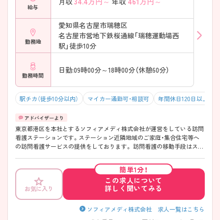
34.4
万円～
461
万円～
月収
年収
給与
愛知県名古屋市瑞穂区
名古屋市営地下鉄桜通線「瑞穂運動場西
勤務地
駅」徒歩10分
日勤:09時00分～18時00分（休憩60分）
勤務時間
駅チカ（徒歩10分以内）
マイカー通勤可・相談可
年間休日120日以上
東京都港区を本社とするソフィアメディ株式会社が運営をしている訪問
看護ステーションです。ステーション近隣地域のご家庭・集合住宅等へ
の訪問看護サービスの提供をしております。 訪問看護の移動手段はスマ
ートアシスト、カーナビ等掲載された社用車を採用しており負担を極力
軽減するなど全国的に取り組まれております。 年間休日は120日と多く
簡単1分！
ワークライフバランスのとりやすい環境です。教育面ではレクチャーや
この求人について
OJT、実践の指導力、教育・研修マニュアルなど質が高く訪問看護未経験
詳しく聞いてみる
お気に入り
の方もしっかり学ぶことができます。配属に関しましては応相談となっ
ております。ご興味をお持ちの方にはさらに詳細をお話しいたしますの
で、お気軽にご相談ください。
ソフィアメディ株式会社 求人一覧はこちら