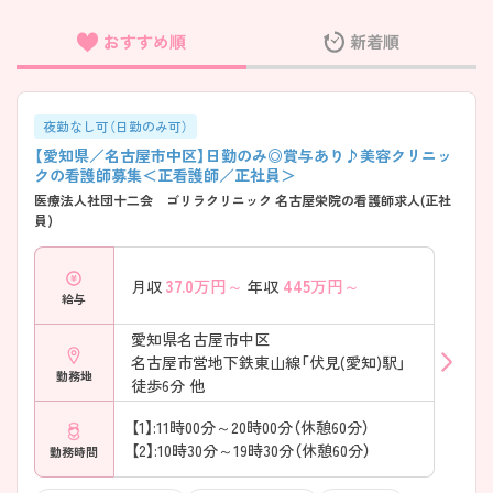
おすすめ順
新着順
フリーワード検索
夜勤なし可（日勤のみ可）
【愛知県／名古屋市中区】日勤のみ◎賞与あり♪美容クリニッ
クの看護師募集＜正看護師／正社員＞
医療法人社団十二会 ゴリラクリニック 名古屋栄院の看護師求人(正社
員)
37.0
万円～
445
万円～
月収
年収
給与
愛知県名古屋市中区
名古屋市営地下鉄東山線「伏見(愛知)駅」
勤務地
徒歩6分 他
【1】:11時00分～20時00分（休憩60分）
【2】:10時30分～19時30分（休憩60分）
勤務時間