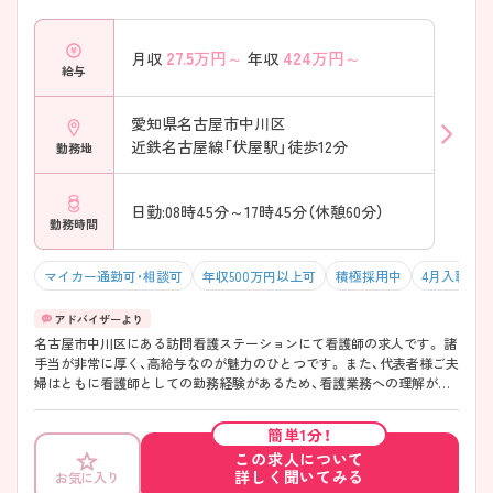
27.5
万円～
424
万円～
月収
年収
給与
愛知県名古屋市中川区
近鉄名古屋線「伏屋駅」徒歩12分
勤務地
日勤:08時45分～17時45分（休憩60分）
勤務時間
マイカー通勤可・相談可
年収500万円以上可
積極採用中
4月入職可
名古屋市中川区にある訪問看護ステーションにて看護師の求人です。 諸
手当が非常に厚く、高給与なのが魅力のひとつです。 また、代表者様ご夫
婦はともに看護師としての勤務経験があるため、看護業務への理解が深
く、子育てにも理解があります。 ご興味のある方はお気軽にお問い合わ
せください。
簡単1分！
この求人について
詳しく聞いてみる
お気に入り