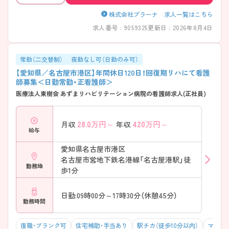
株式会社プラーナ 求人一覧はこちら
求人番号 : 9059325
更新日 : 2026年8月4日
常勤（二交替制）
夜勤なし可（日勤のみ可）
【愛知県／名古屋市港区】年間休日120日！回復期リハにて看護
師募集＜日勤常勤・正看護師＞
医療法人東樹会 あずまリハビリテーション病院の看護師求人(正社員)
28.0
万円～
420
万円～
月収
年収
給与
愛知県名古屋市港区
名古屋市営地下鉄名港線「名古屋港駅」徒
勤務地
歩1分
日勤:09時00分～17時30分（休憩45分）
勤務時間
復職・ブランク可
住宅補助・手当あり
駅チカ（徒歩10分以内）
マイカ