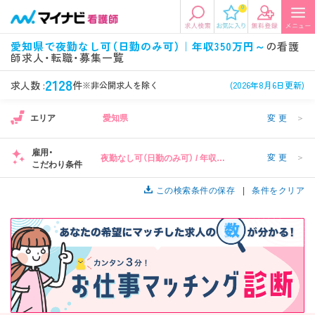
0
エリアから探す
希望の求人条件を選択
愛知県で夜勤なし可（日勤のみ可）｜年収350万円～
の看護
師求人・転職・募集一覧
エリアから探す
駅・路線から探す
条件項目の選択に戻る
2128
求人数 :
件
※非公開求人を除く
(2026年8月6日更新)
北陸・信越
関東
資格
勤務形態
1
エリア
愛知県
変更
＞
看護師、准看護師など
常勤、夜勤なし可など
雇用・
変更
＞
夜勤なし可（日勤のみ可） / 年収
東海
関西
こだわり条件
施設形態
担当業務
350万円～
病院、クリニック・診療所など
病棟、外来など
この検索条件の保存
条件をクリア
診察科目
こだわり条件
北海道・東北
中国・四国
美容外科、
未経験歓迎、
循環器内科など
土日祝休みなど
九州・沖縄
年収
雇用形態
1
年収500万円以上など
正社員、契約社員など