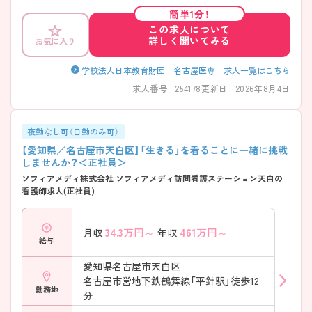
とアクセス良好です。教員未経験の方でもやる気さえあればご応募いた
簡単1分！
だけます。 ご興味ある方には、面接対策ポイントなど、さらに詳細をお話
この求人について
しいたしますのでお気軽にご相談ください。
詳しく聞いてみる
お気に入り
学校法人日本教育財団 名古屋医専 求人一覧はこちら
求人番号 : 254178
更新日 : 2026年8月4日
夜勤なし可（日勤のみ可）
【愛知県／名古屋市天白区】「生きる」を看ることに一緒に挑戦
しませんか？＜正社員＞
ソフィアメディ株式会社 ソフィアメディ訪問看護ステーション天白の
看護師求人(正社員)
34.3
万円～
461
万円～
月収
年収
給与
愛知県名古屋市天白区
名古屋市営地下鉄鶴舞線「平針駅」徒歩12
勤務地
分