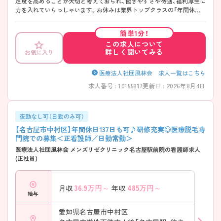
足度を高めることが大切と考えておられ、働きやすさや待遇、福利厚生に
力を入れていらっしゃいます。お休みは業界トップクラスの「年間休日
137日」と多く、メリハリのある勤務でプライベートも充実させることが
できます！職員割引で点滴や注射等が受けられるなど嬉しい福利厚生も
簡単1分！
あります☆また、美容未経験でのご応募も可能で、約9割の看護師様が美
この求人について
容未経験からご入職されています。手厚い教育体制で安心してご就業い
詳しく聞いてみる
お気に入り
ただけます。ご興味のある方には、面接対策ポイントなど、さらに詳細を
ご案内しますのでお気軽にご相談ください！
医療法人社団風林会 求人一覧はこちら
求人番号 : 10155817
更新日 : 2026年8月4日
夜勤なし可（日勤のみ可）
【名古屋市中村区】年間休日137日も可♪研修充実◎医療脱毛専
門院での募集＜正看護師／日勤常勤＞
医療法人社団風林会 メンズリゼクリニック名古屋駅前院の看護師求人
(正社員)
36.9
万円～
485
万円～
月収
年収
給与
愛知県名古屋市中村区