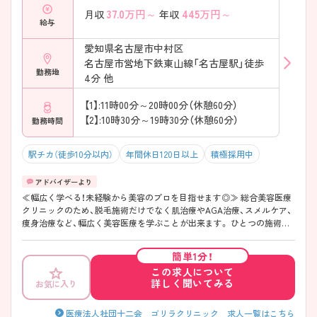
37.0
万円～
445
万円～
月収
年収
給与
愛知県名古屋市中村区
名古屋市営地下鉄東山線「名古屋駅」徒歩
勤務地
4分 他
【1】:11時00分～20時00分（休憩60分）
【2】:10時30分～19時30分（休憩60分）
勤務時間
駅チカ（徒歩10分以内）
年間休日120日以上
積極採用中
≪幅広く学べる！未経験から美容のプロを目指せます◎≫ 総合美容医療
クリニックのため、脱毛施術だけでなく肌治療やAGA治療、スメルケア、
痩身治療など、幅広く美容医療を学ぶことが出来ます。 ひとつの施術を
学びきってから次の施術へ移行する研修体制のため、確実に手技の習得
が可能です。 また、残業時間が月3時間程度（2025年実績）でオンオフを切
簡単1分！
り替えながら働きやすい環境です。
この求人について
詳しく聞いてみる
お気に入り
医療法人社団十二会 ゴリラクリニック 求人一覧はこちら