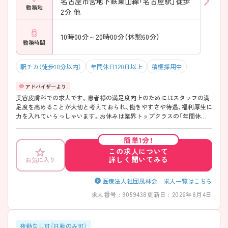
名古屋市営地下鉄東山線「名古屋駅」徒歩
勤務地
2分 他
10時00分～20時00分（休憩60分）
勤務時間
駅チカ（徒歩10分以内）
年間休日120日以上
積極採用中
美容皮膚科での求人です。患者様の満足度向上のためにはスタッフの満
足度を高めることが大切と考えておられ、働きやすさや待遇、福利厚生に
力を入れていらっしゃいます。お休みは業界トップクラスの「年間休日
137日」と多く、メリハリのある勤務でプライベートも充実させることが
できます！職員割引で点滴や注射等が受けられるなど嬉しい福利厚生も
簡単1分！
あります☆また、美容未経験でのご応募も可能で、約9割の看護師様が美
この求人について
容未経験からご入職されています。手厚い教育体制で安心してご就業い
詳しく聞いてみる
お気に入り
ただけます。ご興味のある方には、面接対策ポイントなど、さらに詳細を
ご案内しますのでお気軽にご相談ください！
医療法人社団風林会 求人一覧はこちら
求人番号 : 9059438
更新日 : 2026年8月4日
夜勤なし可（日勤のみ可）