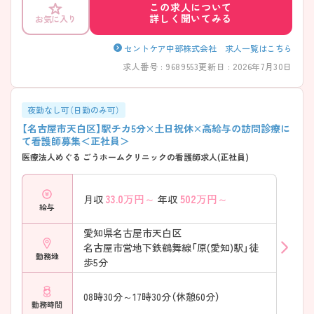
この求人について
強化や利用者様の情報共有、多職種連携を徹底することで夜間の呼び出
詳しく聞いてみる
お気に入り
し負担軽減に取り組んでいます。安心して業務に慣れていける体制が整
っています。 さらに、大手の一員として、充実した研修制度や福利厚生を
ご用意。訪問看護未経験の方から経験者の方まで、長期的なキャリア形
セントケア中部株式会社 求人一覧はこちら
成を目指したい方におすすめの職場です。？
求人番号 : 9689553
更新日 : 2026年7月30日
夜勤なし可（日勤のみ可）
【名古屋市天白区】駅チカ5分×土日祝休×高給与の訪問診療に
て看護師募集＜正社員＞
医療法人めぐる ごうホームクリニックの看護師求人(正社員)
33.0
万円～
502
万円～
月収
年収
給与
愛知県名古屋市天白区
名古屋市営地下鉄鶴舞線「原(愛知)駅」徒
勤務地
歩5分
08時30分～17時30分（休憩60分）
勤務時間