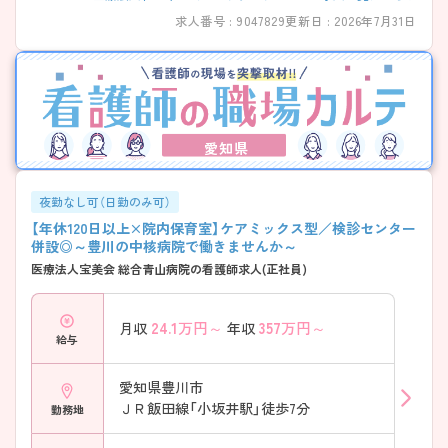
求人番号 : 9047829
更新日 : 2026年7月31日
愛知県
夜勤なし可（日勤のみ可）
【年休120日以上×院内保育室】ケアミックス型／検診センター
併設◎～豊川の中核病院で働きませんか～
医療法人宝美会 総合青山病院の看護師求人(正社員)
24.1
万円～
357
万円～
月収
年収
給与
愛知県豊川市
ＪＲ飯田線「小坂井駅」徒歩7分
勤務地