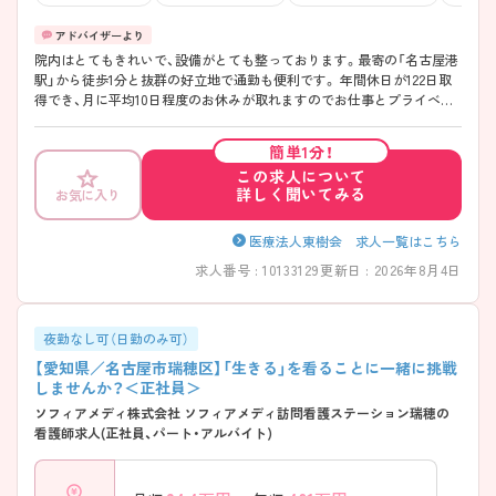
院内はとてもきれいで、設備がとても整っております。最寄の「名古屋港
駅」から徒歩1分と抜群の好立地で通勤も便利です。 年間休日が122日取
得でき、月に平均10日程度のお休みが取れますのでお仕事とプライベー
トの両立が可能です。 同法人では、産休育休取得実績があることや、忘年
会を某ホテルの屋上で盛大に行なうなど、職員を大事にし、楽しく、働き
簡単1分！
やすい環境を生み出せるよう心がけております。 ご興味をお持ちの方に
この求人について
は、さらに詳しい詳細をお伝えしますので、是非お問い合わせください。
詳しく聞いてみる
お気に入り
医療法人東樹会 求人一覧はこちら
求人番号 : 10133129
更新日 : 2026年8月4日
夜勤なし可（日勤のみ可）
【愛知県／名古屋市瑞穂区】「生きる」を看ることに一緒に挑戦
しませんか？＜正社員＞
ソフィアメディ株式会社 ソフィアメディ訪問看護ステーション瑞穂の
看護師求人(正社員、パート・アルバイト)