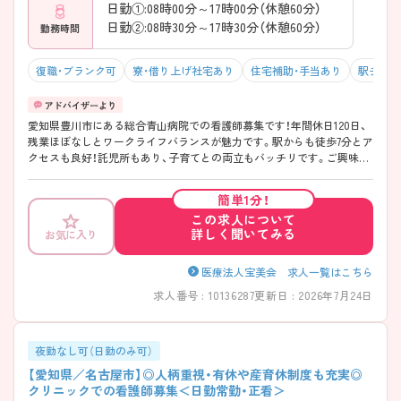
日勤①:08時00分～17時00分（休憩60分）
日勤②:08時30分～17時30分（休憩60分）
勤務時間
復職・ブランク可
寮・借り上げ社宅あり
住宅補助・手当あり
駅チカ（
愛知県豊川市にある総合青山病院での看護師募集です！年間休日120日、
残業ほぼなしとワークライフバランスが魅力です。駅からも徒歩7分とア
クセスも良好！託児所もあり、子育てとの両立もバッチリです。ご興味が
ある方は、ご面接のポイントをお伝えしますので、お気軽にお問い合わせ
ください。
簡単1分！
この求人について
詳しく聞いてみる
お気に入り
医療法人宝美会 求人一覧はこちら
求人番号 : 10136287
更新日 : 2026年7月24日
夜勤なし可（日勤のみ可）
【愛知県／名古屋市】◎人柄重視・有休や産育休制度も充実◎
クリニックでの看護師募集＜日勤常勤・正看＞