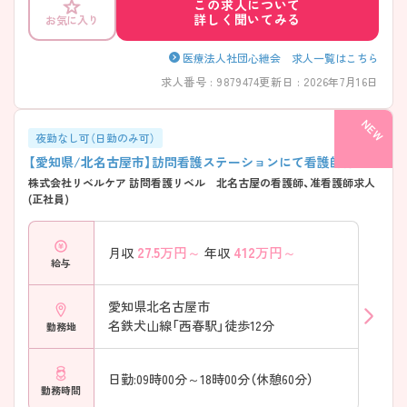
この求人について
詳しく聞いてみる
お気に入り
医療法人社団心紲会 求人一覧はこちら
求人番号 : 9879474
更新日 : 2026年7月16日
夜勤なし可（日勤のみ可）
【愛知県/北名古屋市】訪問看護ステーションにて看護師募集
株式会社リベルケア 訪問看護リベル 北名古屋の看護師、准看護師求人
(正社員)
27.5
万円～
412
万円～
月収
年収
給与
愛知県北名古屋市
名鉄犬山線「西春駅」徒歩12分
勤務地
日勤:09時00分～18時00分（休憩60分）
勤務時間