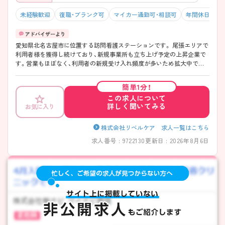
未経験歓迎
復職・ブランク可
マイカー通勤可・相談可
年間休日120
愛知県北名古屋市に位置する訪問看護ステーションです。 尾張エリアで
利用者様を獲得し続けており、新規事業所も立ち上げ予定の上昇企業で
す。営業もほぼなく、利用者の新規受け入れ頻度が多いため拡大中です。
最初のうちは同行訪問からスタートし、一人一人に合わせたペースで独
り立ちしていきます。 管理者の下にリーダーナースが数名おり、何か困
簡単1分！
ったことがあったら相談できる環境も整っております。子育てしながら
この求人について
働いている看護師さんも多いです。 ご興味をお持ちの方には、詳細の情
詳しく聞いてみる
お気に入り
報や面接のポイントをお伝えしますのでお気軽にお問い合わせくださ
い。
株式会社リベルケア 求人一覧はこちら
求人番号 : 9722130
更新日 : 2026年8月6日