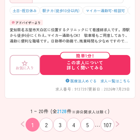
土日・祝日休み
駅チカ（徒歩10分以内）
マイカー通勤可・相談可
年間
愛知県名古屋市天白区に位置するクリニックにて看護師求人です。 原駅
から徒歩5分にくわえ、マイカー通勤もOK！ 駐車場もご用意しており、
通勤に便利な職場です。 日勤帯の勤務で、残業時間も少なめですのでプ
ライベートと仕事の両立が可能な環境です。 ご興味をお持ちの方には詳
細の情報や面接のポイントをお伝えしますのでお気軽にお問い合わせく
簡単1分！
ださいませ。
この求人について
詳しく聞いてみる
お気に入り
医療法人めぐる 求人一覧はこちら
求人番号 : 9137397
更新日 : 2026年7月29日
1 ~ 20件 (全
2128
件
)
※非公開求人は除く
…
1
2
3
4
5
107
該当件数
条件を
検索する
クリア
件