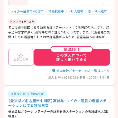
マイカー通勤可・相談可
積極採用中
4月入職可
夏～秋入職可
名古屋市中川区にある訪問看護ステーションにて看護師の求人です。 諸
手当が非常に厚く、高給与なのが魅力のひとつです。 また、代表者様ご夫
婦はともに看護師としての勤務経験があるため、看護業務への理解が深
く、子育てにも理解があります。 ご興味のある方はお気軽にお問い合わ
せください。
簡単1分！
この求人について
詳しく聞いてみる
お気に入り
株式会社プラーナ 求人一覧はこちら
求人番号 : 9729372
更新日 : 2026年8月4日
夜勤なし可（日勤のみ可）
【愛知県／名古屋市中川区】高給与・マイカー通勤の看護ステ
ーションにて看護師募集
株式会社プラーナ プラーナ一色訪問看護ステーションの看護師求人(正
社員)