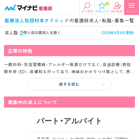
0
エリアから探す
希望の求人条件を選択
医療法人社団村本クリニック
の看護師求人・転職・募集一覧
エリアから探す
駅・路線から探す
条件項目の選択に戻る
2
求人数 :
件
※非公開求人を除く
(2026年8月8日更新)
北陸・信越
関東
企業の特色
資格
勤務形態
看護師、准看護師など
常勤、夜勤なし可など
一般内科・生活習慣病・アレルギー疾患だけでなく、自由診療（男性
東海
関西
脱毛症・ED）、皮膚科も行っており、地域のかかりつけ医として、患者
施設形態
担当業務
様の健康のトータルサポートを行われております。
病院、クリニック・診療所など
病棟、外来など
続きを読む
診察科目
こだわり条件
北海道・東北
中国・四国
美容外科、
未経験歓迎、
募集中の求人について
循環器内科など
土日祝休みなど
九州・沖縄
年収
雇用形態
パート・アルバイト
年収500万円以上など
正社員、契約社員など