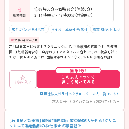
1):09時00分～12時30分（休憩0分）
2):14時00分～18時00分（休憩0分）
勤務時間
駅チカ（徒歩10分以内）
マイカー通勤可・相談可
残業10h以下（ほぼなし
石川県能美市に位置するクリニックにて、正看護師の募集です！ 勤務時
間・日数相談可能◎ご自身のライフスタイルに合わせてのご就業可能で
す◎ ご興味ある方には、面接対策ポイントなど、さらに詳細をお話しい
たしますのでお気軽にご相談ください！
簡単1分！
この求人について
詳しく聞いてみる
お気に入り
医療法人社団村本クリニック 求人一覧はこちら
求人番号 : 9736175
更新日 : 2026年5月27日
【石川県／能美市】勤務時間相談可能◎経験活かせる！クリニ
ックにて准看護師のお仕事★≪非常勤≫