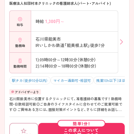
医療法人社団村本クリニックの看護師求人(パート・アルバイト)
1,300
円～
時給
給与
石川県能美市
IRいしかわ鉄道「能美根上駅」徒歩7分
勤務地
1):09時00分～12時30分（休憩0分）
2):14時00分～18時00分（休憩0分）
勤務時間
駅チカ（徒歩10分以内）
マイカー通勤可・相談可
残業10h以下（ほぼなし
石川県能美市に位置するクリニックにて、准看護師の募集です！ 勤務時
間・日数相談可能◎ご自身のライフスタイルに合わせてのご就業可能で
す◎ ご興味ある方には、面接対策ポイントなど、さらに詳細をお話しい
たしますのでお気軽にご相談ください！
簡単1分！
この求人について