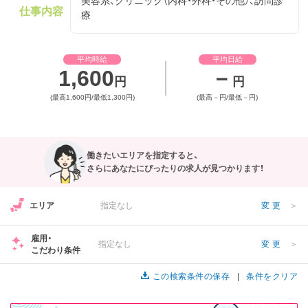
美容系、クリニック（内科・外科・その他）、訪問診
仕事内容
療
フリーワード検索
平均時給
平均日給
1,600
－
円
円
(最高1,600円/最低1,300円)
(最高－円/最低－円)
働きたいエリアを指定すると、
さらにあなたにぴったりの求人が見つかります！
エリア
指定なし
変更
＞
雇用・
指定なし
変更
＞
こだわり条件
この検索条件の保存
条件をクリア