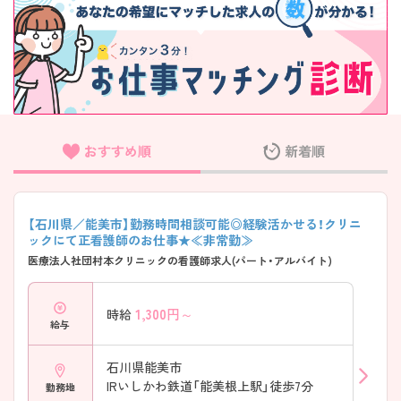
おすすめ順
新着順
【石川県／能美市】勤務時間相談可能◎経験活かせる！クリニ
ックにて正看護師のお仕事★≪非常勤≫
医療法人社団村本クリニックの看護師求人(パート・アルバイト)
1,300
円～
時給
給与
石川県能美市
IRいしかわ鉄道「能美根上駅」徒歩7分
勤務地