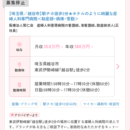
募集停止
【埼玉県／越谷市】駅チカ徒歩2分★ホテルのように綺麗な産
婦人科専門病院＜助産師・病棟・常勤＞
医療法人賢仁会 産婦人科菅原病院の看護師、准看護師、助産師求人(正
社員)
35.0
万円～
580
万円～
月収
年収
給与
埼玉県越谷市
東武伊勢崎線「越谷駅」徒歩2分
勤務地
就業時間1:08時30分～17時30分（休憩60分）
日勤:08時30分～17時30分（休憩60分）
勤務時間
復職・ブランク可
駅チカ（徒歩10分以内）
マイカー通勤可・相談可
年
東武伊勢崎線「越谷駅」徒歩2分の場所に位置する産婦人科病院の求人で
す。ブランクがある方もご相談下さい。家庭的なあたたかさをモットー