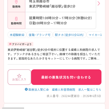
埼玉県越谷市
東武伊勢崎線「越谷駅」徒歩2分
勤務地
就業時間1:08時30分～17時30分（休憩60分）
日勤:08時30分～17時30分
勤務時間
未経験歓迎
復職・ブランク可
駅チカ（徒歩10分以内）
マイカー通勤可
東武伊勢崎線「越谷駅」徒歩2分の場所に位置する産婦人科病院の求人で
す。 ブランクがある方もご相談下さい。病棟での勤務を担当していただ
きます。家庭的なあたたかさをモットーにしている病院です。ご興味あ
る方には、面接対策ポイントなど、詳細をお話しいたしますのでお気軽に
ご相談ください。
最新の募集状況を問い合わせる
お気に入り
医療法人賢仁会 産婦人科菅原病院 求人一覧はこちら
求人番号 : 265244
更新日 : 2026年6月5日