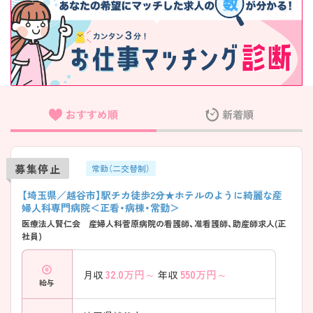
おすすめ順
新着順
募集停止
常勤（二交替制）
【埼玉県／越谷市】駅チカ徒歩2分★ホテルのように綺麗な産
婦人科専門病院＜正看・病棟・常勤＞
医療法人賢仁会 産婦人科菅原病院の看護師、准看護師、助産師求人(正
社員)
32.0
万円～
550
万円～
月収
年収
給与