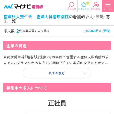
0
エリアから探す
希望の求人条件を選択
医療法人賢仁会 産婦人科菅原病院
の看護師求人・転職・募
集一覧
エリアから探す
駅・路線から探す
条件項目の選択に戻る
2
求人数 :
件
※非公開求人を除く
(2026年8月7日更新)
北陸・信越
関東
資格
勤務形態
企業の特色
看護師、准看護師など
常勤、夜勤なし可など
東武伊勢崎線「越谷駅」徒歩2分の場所に位置する産婦人科病院の求
東海
関西
施設形態
担当業務
人です。ブランクがある方もご相談下さい。家庭的なあたたかさを
病院、クリニック・診療所など
病棟、外来など
モットーにしている病院です。ご興味ある方には、面接対策ポイン
続きを読む
トなど、詳細をお話しいたしますのでお気軽にご相談ください。
診察科目
こだわり条件
北海道・東北
中国・四国
美容外科、
未経験歓迎、
循環器内科など
土日祝休みなど
募集中の求人について
九州・沖縄
年収
雇用形態
年収500万円以上など
正社員
正社員、契約社員など