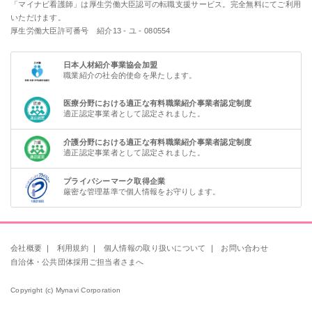
「マイナビ看護師」は厚生労働大臣認可の転職支援サービス。完全無料にてご利用
いただけます。
厚生労働大臣許可番号 紹介13 - ユ - 080554
日本人材紹介事業協会加盟
職業紹介の社会的使命を果たします。
医療分野における適正な有料職業紹介事業者認定制度
適正認定事業者として認定されました。
介護分野における適正な有料職業紹介事業者認定制度
適正認定事業者として認定されました。
プライバシーマーク取得企業
厳密な管理基準で個人情報をお守りします。
会社概要
｜
利用規約
｜
個人情報の取り扱いについて
｜
お問い合わせ
自治体・公共団体採用ご担当者さまへ
Copyright (c) Mynavi Corporation