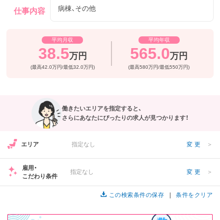
病棟、その他
仕事内容
フリーワード検索
平均月収
平均年収
38.5
565.0
万円
万円
(最高42.0万円/最低32.0万円)
(最高580万円/最低550万円)
働きたいエリアを指定すると、
さらにあなたにぴったりの求人が見つかります！
エリア
指定なし
変更
＞
雇用・
指定なし
変更
＞
こだわり条件
この検索条件の保存
条件をクリア