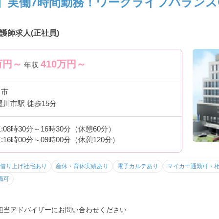
】実働7時間勤務！ワークライフバランス
護師求人(正社員)
万円～
410
万円～
年収
川市
屋川市駅 徒歩15分
08時30分～16時30分（休憩60分）
16時00分～09時00分（休憩120分）
借り上げ社宅あり
産休・育休実績あり
電子カルテあり
マイカー通勤可・
職可
担当アドバイザーにお問い合わせください