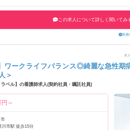
いる24時間保育所も備えている等、急性期の病院ながら技術・経験の
ておられますのでワークライフバランスの充実にも重きを置いて環境を
この求人について詳しく聞いてみ
と本当に「一人一人が働きやすいように」ということを考えられている
医療
です！
求人
】ワークライフバランス◎綺麗な急性期病院
人＞
トラベル】の看護師求人(契約社員・嘱託社員)
万円～
川市
屋川市駅 徒歩15分