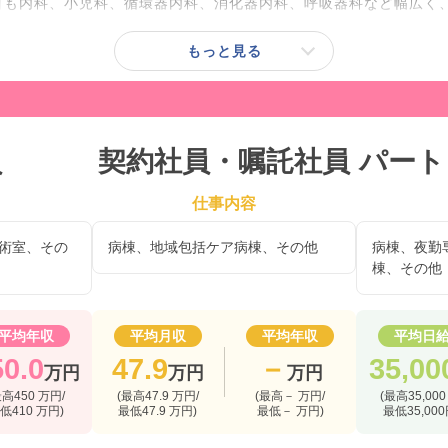
目も内科、小児科、循環器内科、消化器内科、呼吸器科など幅広く
もっと見る
員
契約社員・嘱託社員
パート
仕事内容
術室、その
病棟、地域包括ケア病棟、その他
病棟、夜勤
棟、その他
平均年収
平均月収
平均年収
平均日
50.0
47.9
－
35,00
万円
万円
万円
最高450 万円/
(最高47.9 万円/
(最高－ 万円/
(最高35,000
低410 万円)
最低47.9 万円)
最低－ 万円)
最低35,000