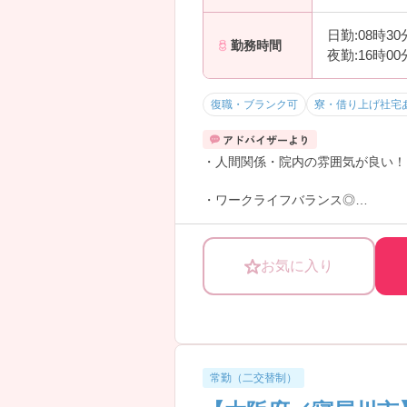
日勤:08時3
勤務時間
夜勤:16時0
復職・ブランク可
寮・借り上げ社宅
・人間関係・院内の雰囲気が良い！
・ワークライフバランス◎
・急性期の病院ながら技術・経験の
ランスの充実にも重きを置いて環境
お気に入り
看護部長からお話をお伺いしている
看護部長もとても気さくで優しい方
常勤（二交替制）