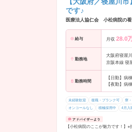
【大阪府／寝屋川市
です♪
医療法人協仁会 小松病院の看
28.0
給与
月収
大阪府寝屋
勤務地
京阪本線 寝
【日勤】病棟:
勤務時間
【夜勤】病棟:
未経験歓迎
復職・ブランク可
寮・
オンコールなし
積極採用中
4月入
【小松病院のここが魅力です！】※