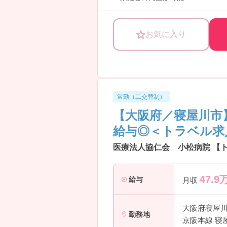
・ワークライフバランス◎
病児保育から学童保育まで対応して
んをお持ちの看護師さまも多数働い
お気に入り
看護部長からお話をお伺いしている
看護部長もとても気さくで優しい方
常勤（二交替制）
【大阪府／寝屋川市
給与◎＜トラベル求
医療法人協仁会 小松病院 【
47.9
給与
月収
大阪府寝屋
勤務地
京阪本線 寝