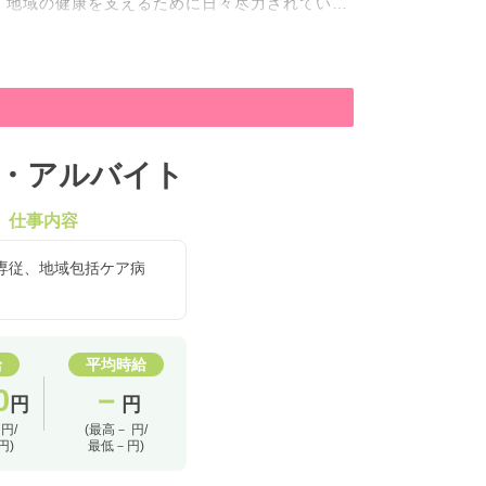
、地域の健康を支えるために日々尽力されていま
・アルバイト
仕事内容
専従、地域包括ケア病
給
平均時給
0
－
円
円
 円/
(最高－ 円/
円)
最低－円)