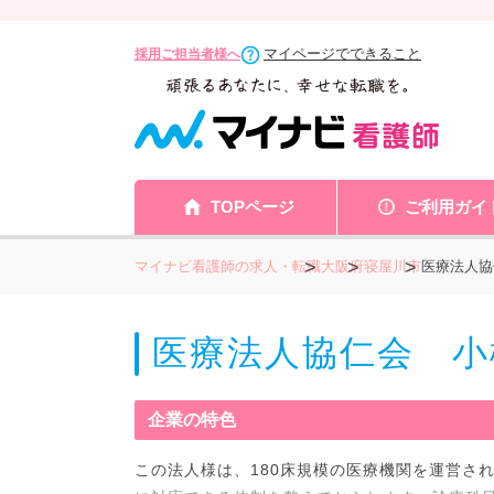
マイページでできること
採用ご担当者様へ
TOPページ
ご利用ガイ
マイナビ看護師の求人・転職
大阪府
寝屋川市
医療法人協
医療法人協仁会 小
企業の特色
この法人様は、180床規模の医療機関を運営さ