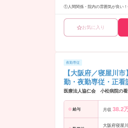
①人間関係・院内の雰囲気が良い！
お気に入り
小松病院は、年間休日110日・病
環境というだけでなく、お子さんを
ている病院です！
看護部長からお話をお伺いしている
夜勤専従
看護部長もとても気さくで優しい方
【大阪府／寝屋川市
勤・夜勤専従・正看
医療法人協仁会 小松病院の看
38.2
給与
月収
大阪府寝屋