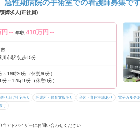
】急性期病院の手術室での看護師募集です
護師求人(正社員)
万円～
410
万円～
年収
川市
屋川市駅 徒歩15分
0分～16時30分（休憩60分）
30分～12時10分（休憩0分）
借り上げ社宅あり
託児所・保育支援あり
産休・育休実績あり
電子カルテ
職可
担当アドバイザーにお問い合わせください