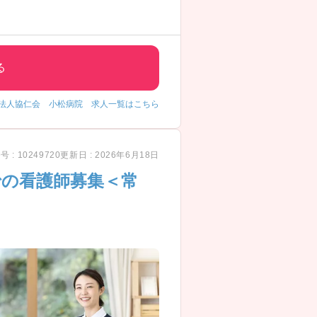
る
性期の病院ながら技術・経験の積める
の充実にも重きを置いて環境を整え
法人協仁会 小松病院 求人一覧はこちら
のを感じました！
 : 10249720
更新日 : 2026年6月18日
での看護師募集＜常