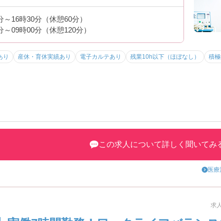
0分～16時30分（休憩60分）
0分～09時00分（休憩120分）
あり
産休・育休実績あり
電子カルテあり
残業10h以下（ほぼなし）
積極
積める環境というだけでなく、お子さんをお持ちの看護師さまも多数働
を整えている病院です！
この求人について詳しく聞いてみ
と本当に「一人一人が働きやすいように」ということを考えられている
医療
です！
求人