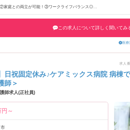
②家庭との両立が可能！③ワークライフバランス◎
この求人について詳しく聞いてみ
児保育から学童保育まで対応している24時間保育所も備えている等、急
お持ちの看護師さまも多数働いておられますのでワークライフバランス
医療
と本当に「一人一人が働きやすいように」ということを考えられている
求人番号
です！
】日祝固定休み♪ケアミックス病院 病棟
護師＞
護師求人(正社員)
万円～
川市