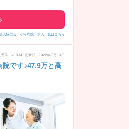
積める環境というだけでなく、お子さ
整えている病院です！
る
のを感じました！
法人協仁会 小松病院 求人一覧はこちら
番号 : 488342
更新日 : 2026年7月13日
です♪47.9万と高