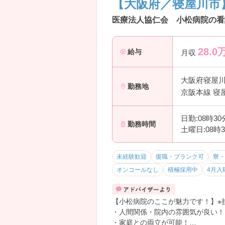
【大阪府／寝屋川市
医療法人協仁会 小松病院の看
28.0
給与
月収
大阪府寝屋
勤務地
京阪本線 寝
日勤:08時3
勤務時間
土曜日:08時
未経験歓迎
復職・ブランク可
寮・
オンコールなし
積極採用中
4月入
【小松病院のここが魅力です！】※
・人間関係・院内の雰囲気が良い！
・家庭との両立が可能！