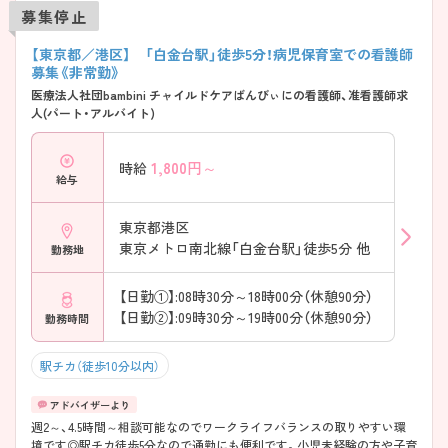
募集停止
【東京都／港区】 「白金台駅」徒歩5分！病児保育室での看護師
募集《非常勤》
医療法人社団bambini チャイルドケアばんびぃにの看護師、准看護師求
人(パート・アルバイト)
1,800
円～
時給
給与
東京都港区
東京メトロ南北線「白金台駅」徒歩5分 他
勤務地
【日勤①】:08時30分～18時00分（休憩90分）
【日勤②】:09時30分～19時00分（休憩90分）
勤務時間
駅チカ（徒歩10分以内）
週2～、4.5時間～相談可能なのでワークライフバランスの取りやすい環
境です◎駅チカ徒歩5分なので通勤にも便利です。小児未経験の方や子育