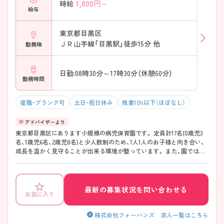
1,800
円～
時給
給与
東京都目黒区
ＪＲ山手線「目黒駅」徒歩15分 他
勤務地
日勤:08時30分～17時30分（休憩60分）
勤務時間
復職・ブランク可
土日・祝日休み
残業10h以下（ほぼなし）
東京都目黒区にあります小規模の病児保育園です。 定員計17名(0歳児3
名、1歳児6名、2歳児8名)と少人数制のため、1人1人のお子様と向き合い、
成長を温かく見守ることが出来る環境が整っています。 また、園では完
全自園給食と気を取り入れた施設づくりに力を入れており、食育・木育・
体育を通してお子様の成長を応援しています。 終業17時半で残業もほと
んどないため、ワークライフバランスも充実させることができます！ ご
興味のある方はぜひお声がけください。
最新の募集状況を問い合わせる
お気に入り
株式会社フォーハンズ 求人一覧はこちら