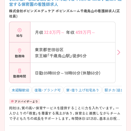
営する保育園の看護師求人
株式会社ポピンズエデュケア ポピンズルーム千歳烏山の看護師求人(正
社員)
32.0
万円～
459
万円～
月収
年収
給与
東京都世田谷区
京王線「千歳烏山駅」徒歩5分
勤務地
日勤:09時00分～18時00分（休憩60分）
勤務時間
未経験歓迎
復職・ブランク可
寮・借り上げ社宅あり
駅チカ（徒歩10分
同社は、質の高い保育サービスを提供することに力を入れています。一
人ひとりの「得意」を尊重する風土があり、保育士と連携しながらチーム
で子どもたちの成長をサポートします。年間休日は125日、基本土日祝日
がお休み、残業も月7時間程度と少なめですのでプライベートの時間もし
っかりと確保できます。また、海外研修制度や資格取得支援制度、同社の