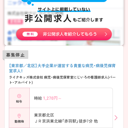
募集停止
【東京都／北区】大手企業が運営する貴重な病児・病後児保育
室求人！
ライクキッズ株式会社 病児・病後児保育室にじいろの看護師求人(パー
ト・アルバイト)
1,270
円～
時給
給与
東京都北区
ＪＲ京浜東北線「赤羽駅」徒歩7分 他
勤務地