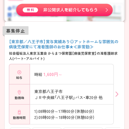
募集停止
【東京都／八王子市】賞与実績あり◎アットホームな雰囲気の
病後児保育にて准看護師のお仕事★≪非常勤≫
社会福祉法人東京玉葉会 からまつ保育園【病後児保育室】の准看護師求
人(パート・アルバイト)
1,600
円～
時給
給与
東京都八王子市
ＪＲ中央線「八王子駅」バス・車20分 他
勤務地
1):08時00分～17時00分（休憩60分）
2):09時00分～18時00分（休憩60分）
勤務時間