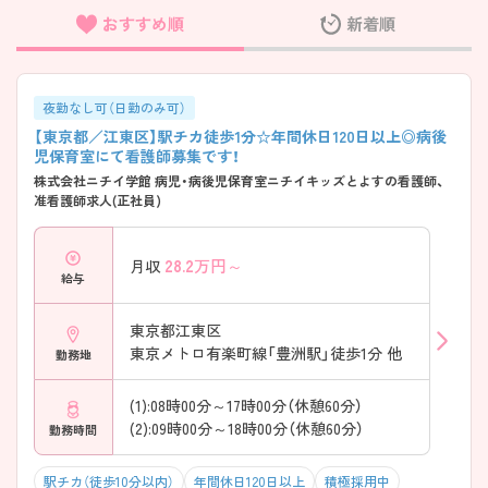
おすすめ順
新着順
フリーワード検索
夜勤なし可（日勤のみ可）
【東京都／江東区】駅チカ徒歩1分☆年間休日120日以上◎病後
児保育室にて看護師募集です！
株式会社ニチイ学館 病児・病後児保育室ニチイキッズとよすの看護師、
准看護師求人(正社員)
28.2
万円～
月収
給与
東京都江東区
東京メトロ有楽町線「豊洲駅」徒歩1分 他
勤務地
(1):08時00分～17時00分（休憩60分）
(2):09時00分～18時00分（休憩60分）
勤務時間
駅チカ（徒歩10分以内）
年間休日120日以上
積極採用中