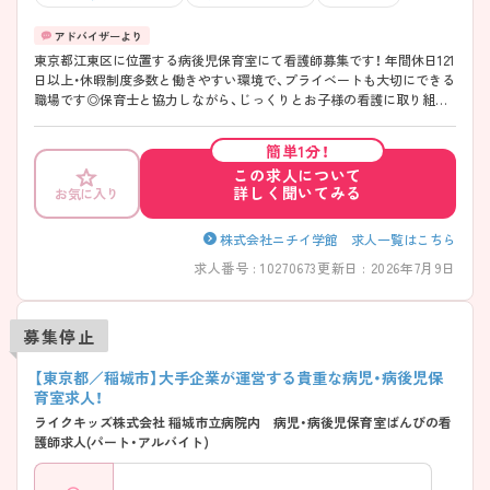
東京都江東区に位置する病後児保育室にて看護師募集です！ 年間休日121
日以上・休暇制度多数と働きやすい環境で、プライベートも大切にできる
職場です◎保育士と協力しながら、じっくりとお子様の看護に取り組め
ます。 ご興味のある方には、面接対策ポイントなど、さらに詳細をご案内
しますのでお気軽にご相談ください！
簡単1分！
この求人について
詳しく聞いてみる
お気に入り
株式会社ニチイ学館 求人一覧はこちら
求人番号 : 10270673
更新日 : 2026年7月9日
募集停止
【東京都／稲城市】大手企業が運営する貴重な病児・病後児保
育室求人！
ライクキッズ株式会社 稲城市立病院内 病児・病後児保育室ばんびの看
護師求人(パート・アルバイト)