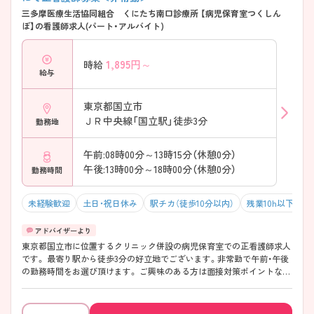
三多摩医療生活協同組合 くにたち南口診療所 【病児保育室つくしん
ぼ】の看護師求人(パート・アルバイト)
1,895
円～
時給
給与
東京都国立市
ＪＲ中央線「国立駅」徒歩3分
勤務地
午前:08時00分～13時15分（休憩0分）
午後:13時00分～18時00分（休憩0分）
勤務時間
未経験歓迎
土日・祝日休み
駅チカ（徒歩10分以内）
残業10h以下（ほ
東京都国立市に位置するクリニック併設の病児保育室での正看護師求人
です。 最寄り駅から徒歩3分の好立地でございます。非常勤で午前・午後
の勤務時間をお選び頂けます。 ご興味のある方は面接対策ポイントなど
お話致しますのでお気軽にお問い合わせください。