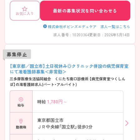
サービス利用補助など、大手企業ならではの福利厚生が充実している点
も大きな魅力です。臨床経験を活かし、子どもたちの健康を支えたいと
最新の募集状況を問い合わせる
お気に入り
いう方、ワークライフバランスを大切にしながら専門性を高めたいとい
う方におすすめの求人です。ご興味のある方は詳細等をお伝えしますの
で、お気軽にお問い合わせください。
株式会社ポピンズエデュケア 求人一覧はこちら
求人番号 : 10203364
更新日 : 2026年5月14日
募集停止
【東京都／国立市】土日祝休み◎クリニック併設の病児保育室
にて准看護師募集＜非常勤＞
三多摩医療生活協同組合 くにたち南口診療所 【病児保育室つくしん
ぼ】の准看護師求人(パート・アルバイト)
1,780
円～
時給
給与
東京都国立市
ＪＲ中央線「国立駅」徒歩3分
勤務地