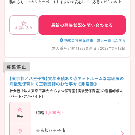
験の方もしっかりとサポートしますので安心してご応募くださいね♪
最新の募集状況を問い合わせる
お気に入り
株式会社三光商事 求人一覧はこちら
求人番号 : 10111876
更新日 : 2026年3月19日
募集停止
【東京都／八王子市】賞与実績あり◎アットホームな雰囲気の
病後児保育にて正看護師のお仕事★≪非常勤≫
社会福祉法人東京玉葉会 からまつ保育園【病後児保育室】の看護師求人
(パート・アルバイト)
1,800
円～
時給
給与
東京都八王子市