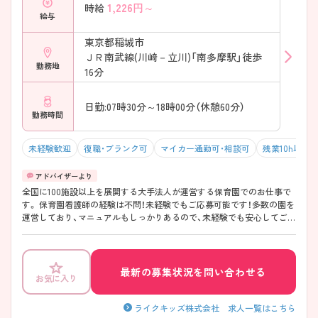
1,226
円～
時給
給与
東京都稲城市
ＪＲ南武線(川崎－立川)「南多摩駅」徒歩
勤務地
16分
日勤:07時30分～18時00分（休憩60分）
勤務時間
未経験歓迎
復職・ブランク可
マイカー通勤可・相談可
残業10h以下
全国に100施設以上を展開する大手法人が運営する保育園でのお仕事で
す。 保育園看護師の経験は不問！未経験でもご応募可能です！多数の園を
運営しており、マニュアルもしっかりあるので、未経験でも安心してご勤
務いただけます。 日勤のみで残業少なめの為ワークライフバランスを大
切にしたい方におすすめです。
最新の募集状況を問い合わせる
お気に入り
ライクキッズ株式会社 求人一覧はこちら