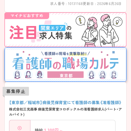
求人番号 : 10131168
更新日 : 2026年6月26日
東京都
募集停止
【東京都／稲城市】病後児保育室にて看護師の募集《准看護師》
株式会社三光商事 病後児保育室コロボックルの准看護師求人(パート・ア
ルバイト)
1,300
円～
時給