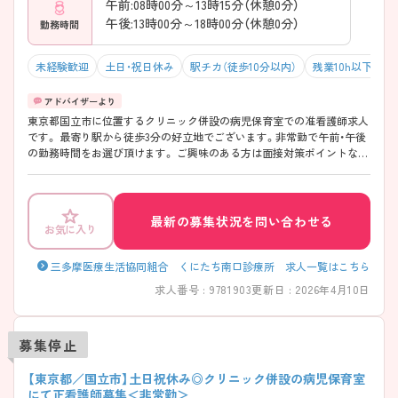
午前:08時00分～13時15分（休憩0分）
午後:13時00分～18時00分（休憩0分）
勤務時間
未経験歓迎
土日・祝日休み
駅チカ（徒歩10分以内）
残業10h以下（ほ
東京都国立市に位置するクリニック併設の病児保育室での准看護師求人
です。 最寄り駅から徒歩3分の好立地でございます。非常勤で午前・午後
の勤務時間をお選び頂けます。 ご興味のある方は面接対策ポイントなど
お話致しますのでお気軽にお問い合わせください。
最新の募集状況を問い合わせる
お気に入り
三多摩医療生活協同組合 くにたち南口診療所 求人一覧はこちら
求人番号 : 9781903
更新日 : 2026年4月10日
募集停止
【東京都／国立市】土日祝休み◎クリニック併設の病児保育室
にて正看護師募集＜非常勤＞