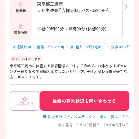
東京都三鷹市
ＪＲ中央線「吉祥寺駅」バス・車20分 他
勤務地
日勤:09時00分～18時00分（休憩60分）
勤務時間
未経験歓迎
復職・ブランク可
寮・借り上げ社宅あり
残業10h以下（ほ
東京都三鷹市に位置する保育園求人です。 日勤のみ、お休みもほぼカレ
ンダー通りなので家庭と両立したいという方、子供と関わる事が好きな
方にオススメです。
最新の募集状況を問い合わせる
お気に入り
株式会社ポピンズエデュケア 求人一覧はこちら
求人番号 : 519643
更新日 : 2026年5月14日