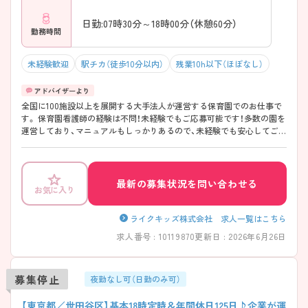
日勤:07時30分～18時00分（休憩60分）
勤務時間
未経験歓迎
駅チカ（徒歩10分以内）
残業10h以下（ほぼなし）
全国に100施設以上を展開する大手法人が運営する保育園でのお仕事で
す。 保育園看護師の経験は不問！未経験でもご応募可能です！多数の園を
運営しており、マニュアルもしっかりあるので、未経験でも安心してご勤
務いただけます。 日勤のみで残業少なめの為ワークライフバランスを大
切にしたい方におすすめです。
最新の募集状況を問い合わせる
お気に入り
ライクキッズ株式会社 求人一覧はこちら
求人番号 : 10119870
更新日 : 2026年6月26日
募集停止
夜勤なし可（日勤のみ可）
【東京都／世田谷区】基本18時定時＆年間休日125日♪企業が運