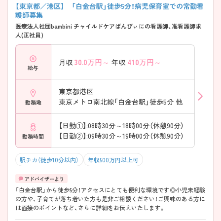
【東京都／港区】 「白金台駅」徒歩5分！病児保育室での常勤看
護師募集
医療法人社団bambini チャイルドケアばんびぃにの看護師、准看護師求
人(正社員)
30.0
万円～
410
万円～
月収
年収
給与
東京都港区
東京メトロ南北線「白金台駅」徒歩5分 他
勤務地
【日勤①】:08時30分～18時00分（休憩90分）
【日勤②】:09時30分～19時00分（休憩90分）
勤務時間
駅チカ（徒歩10分以内）
年収500万円以上可
「白金台駅」から徒歩5分！アクセスにとても便利な環境です◎小児未経験
の方や、子育てが落ち着いた方も是非ご相談ください！ご興味のある方に
は面接のポイントなど、さらに詳細をお伝えいたします。