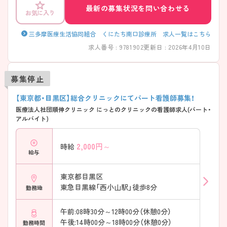
最新の募集状況を問い合わせる
お気に入り
三多摩医療生活協同組合 くにたち南口診療所 求人一覧はこちら
求人番号 : 9781902
更新日 : 2026年4月10日
募集停止
【東京都・目黒区】総合クリニックにてパート看護師募集！
医療法人社団順伸クリニック にっとのクリニックの看護師求人(パート・
アルバイト)
2,000
円～
時給
給与
東京都目黒区
東急目黒線「西小山駅」徒歩8分
勤務地
午前:08時30分～12時00分（休憩0分）
午後:14時00分～18時00分（休憩0分）
勤務時間