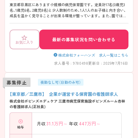
東京都目黒区にあります小規模の病児保育園です。 定員計17名(0歳児3
名、1歳児6名、2歳児8名)と少人数制のため、1人1人のお子様と向き合い、
成長を温かく見守ることが出来る環境が整っています。 また、園では完
全自園給食と気を取り入れた施設づくりに力を入れており、食育・木育・
体育を通してお子様の成長を応援しています。 終業17時半で残業もほと
んどないため、ワークライフバランスも充実させることができます！ ご
興味のある方はぜひお声がけください。
最新の募集状況を問い合わせる
お気に入り
株式会社フォーハンズ 求人一覧はこちら
求人番号 : 9780498
更新日 : 2025年7月16日
募集停止
夜勤なし可（日勤のみ可）
【東京都／三鷹市】 企業が運営する保育園の看護師求人
株式会社ポピンズエデュケア 三鷹市病児保育施設ポピンズルーム杏林
の看護師求人(正社員)
31.1
万円～
447
万円～
月収
年収
給与