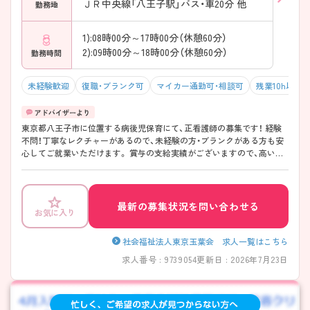
ＪＲ中央線「八王子駅」バス・車20分 他
勤務地
1):08時00分～17時00分（休憩60分）
2):09時00分～18時00分（休憩60分）
勤務時間
未経験歓迎
復職・ブランク可
マイカー通勤可・相談可
残業10h以下
東京都八王子市に位置する病後児保育にて、正看護師の募集です！ 経験
不問！丁寧なレクチャーがあるので、未経験の方・ブランクがある方も安
心してご就業いただけます。 賞与の支給実績がございますので、高いモ
チベーションを保ってご就業頂けます♪ ご興味ある方には、面接対策ポ
イントなど、さらに詳細をお話しいたしますのでお気軽にご相談くださ
い！
最新の募集状況を問い合わせる
お気に入り
社会福祉法人東京玉葉会 求人一覧はこちら
求人番号 : 9739054
更新日 : 2026年7月23日