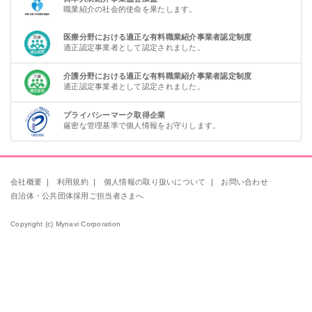
職業紹介の社会的使命を果たします。
医療分野における適正な有料職業紹介事業者認定制度
適正認定事業者として認定されました。
介護分野における適正な有料職業紹介事業者認定制度
適正認定事業者として認定されました。
プライバシーマーク取得企業
厳密な管理基準で個人情報をお守りします。
会社概要
｜
利用規約
｜
個人情報の取り扱いについて
｜
お問い合わせ
自治体・公共団体採用ご担当者さまへ
Copyright (c) Mynavi Corporation
該当件数
条件を
検索する
クリア
件
駅名を入力して探す
かんたん1分で登録完了
看護師
准看護師
検索条件を変更
非公開求人の紹介をうける