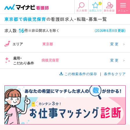
0
エリアから探す
希望の求人条件を選択
東京都で病後児保育
の看護師求人・転職・募集一覧
エリアから探す
駅・路線から探す
条件項目の選択に戻る
16
求人数 :
件
※非公開求人を除く
(2026年8月8日更新)
エリア
東京都
変更
＞
北陸・信越
関東
資格
勤務形態
看護師、准看護師など
常勤、夜勤なし可など
雇用・
病後児保育
変更
＞
こだわり条件
東海
関西
施設形態
担当業務
病院、クリニック・診療所など
この検索条件の保存
病棟、外来など
条件をクリア
診察科目
こだわり条件
北海道・東北
中国・四国
美容外科、
未経験歓迎、
循環器内科など
土日祝休みなど
九州・沖縄
年収
雇用形態
年収500万円以上など
正社員、契約社員など