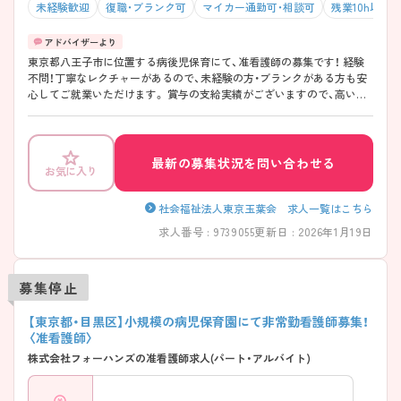
未経験歓迎
復職・ブランク可
マイカー通勤可・相談可
残業10h以下
東京都八王子市に位置する病後児保育にて、准看護師の募集です！ 経験
不問！丁寧なレクチャーがあるので、未経験の方・ブランクがある方も安
心してご就業いただけます。 賞与の支給実績がございますので、高いモ
チベーションを保ってご就業頂けます♪ ご興味ある方には、面接対策ポ
イントなど、さらに詳細をお話しいたしますのでお気軽にご相談くださ
い！
最新の募集状況を問い合わせる
お気に入り
社会福祉法人東京玉葉会 求人一覧はこちら
求人番号 : 9739055
更新日 : 2026年1月19日
募集停止
【東京都・目黒区】小規模の病児保育園にて非常勤看護師募集！
〈准看護師〉
株式会社フォーハンズの准看護師求人(パート・アルバイト)