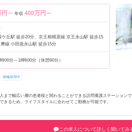
万円～
400
万円～
年収
市
桜ケ丘駅 徒歩20分、京王相模原線 京王永山駅 徒歩15
摩線 小田急永山駅 徒歩15分
9時00分～18時00分（休憩60分）
積極採用中
人まで幅広い層の患者様と関わることができる訪問看護ステーションで
できるため、ライフスタイルに合わせてご勤務が可能です。
ントなど、さらに詳細をお話しいたしますので、お気軽にご相談くださ
この求人について詳しく聞いてみ