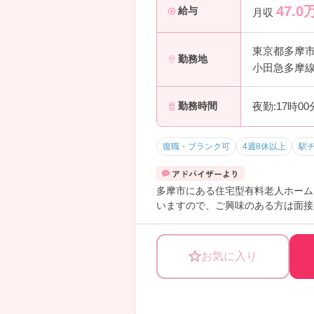
47.0
給与
月収
東京都多摩
勤務地
小田急多摩線
夜勤:17時0
勤務時間
復職・ブランク可
4週8休以上
駅
多摩市にある住宅型有料老人ホーム
いますので、ご興味のある方は面接
お気に入り