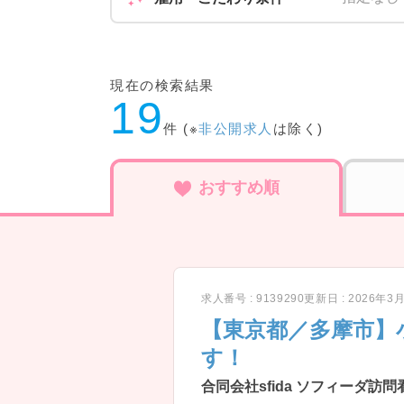
現在の検索結果
19
件 (※
非公開求人
は除く)
おすすめ順
求人番号 : 9139290
更新日 : 2026年3
【東京都／多摩市】
す！
合同会社sfida ソフィーダ