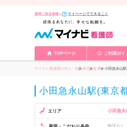
マイページでできること
採用ご担当者様へ
TOPページ
ご利用ガイ
マイナビ看護師の求人・転職
東京都
多摩市
小田急永山駅
小田急永山駅(東京都
小田急永
エリア
指定なし
雇用・こだわり条件