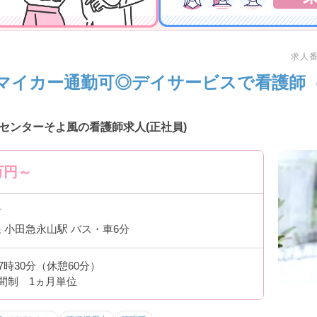
求人番号
マイカー通勤可◎デイサービスで看護師
アセンターそよ風の看護師求人(正社員)
万円～
市
 小田急永山駅 バス・車6分
17時30分（休憩60分）
間制 1ヵ月単位