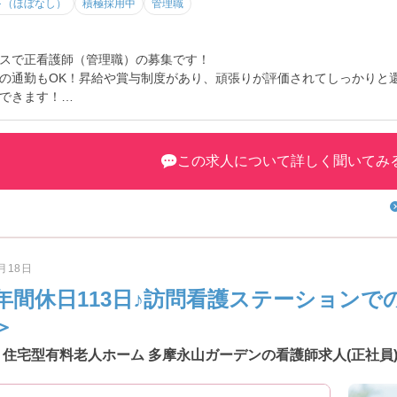
下（ほぼなし）
積極採用中
管理職
スで正看護師（管理職）の募集です！
の通勤もOK！昇給や賞与制度があり、頑張りが評価されてしっかりと
できます！
たら面接のポイントもお伝えしますので是非ご応募お待ちしております
この求人について詳しく聞いてみ
6月18日
年間休日113日♪訪問看護ステーションで
＞
住宅型有料老人ホーム 多摩永山ガーデンの看護師求人(正社員