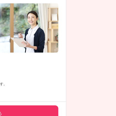
す。
い。
る