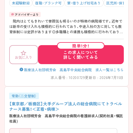
未経験歓迎
復職・ブランク可
寮・借り上げ社宅あり
託児所・保育支
院内はとてもきれいで雰囲気も明るいのが特徴の病院様です。近年で
は新卒の受け入れも積極的に行われており、中途入社の方に対しても教
育体制には定評があります◎多職種との連携も積極的に行われておりま
す！平均残業時間も月10時間程度とワークライフバランスの取りやすい
環境で、仕事とプライベートを両立させたい方にオススメできる環境で
簡単1分！
す。 ご興味ある方には、面接対策ポイントなど、 さらに詳細をお話し
この求人について
いたしますので、お気軽にご相談ください。
詳しく聞いてみる
お気に入り
医療法人社団明芳会 高島平中央総合病院 求人一覧はこちら
求人番号 : 10200729
更新日 : 2026年7月15日
常勤（二交替制）
【東京都／板橋区】大手グループ法人の総合病院にてトラベル
ナース募集！＜正看・病棟＞
医療法人社団明芳会 高島平中央総合病院の看護師求人(契約社員・嘱託
社員)