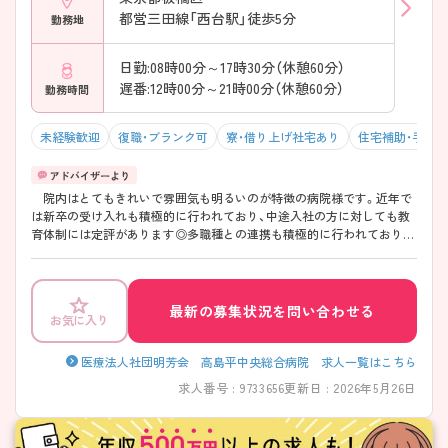
都営三田線「西台駅」徒歩5分
勤務地
日勤:08時00分～17時30分（休憩60分）
遅番:12時00分～21時00分（休憩60分）
勤務時間
未経験歓迎
復職・ブランク可
寮・借り上げ社宅あり
住宅補助・手当
院内はとてもきれいで雰囲気も明るいのが特徴の病院様です。近年で
は新卒の受け入れも積極的に行われており、中途入社の方に対しても教
育体制には定評があります◎多職種との連携も積極的に行われておりま
す！平均残業時間も月10時間程度とワークライフバランスの取りやすい
環境で、仕事とプライベートを両立させたい方にオススメできる環境で
す。 ご興味ある方には、面接対策ポイントなど、 さらに詳細をお話し
いたしますので、お気軽にご相談ください。
最新の募集状況を問い合わせる
お気に入り
医療法人社団明芳会 高島平中央総合病院 求人一覧はこちら
求人番号 : 9733656
更新日 : 2026年5月26日