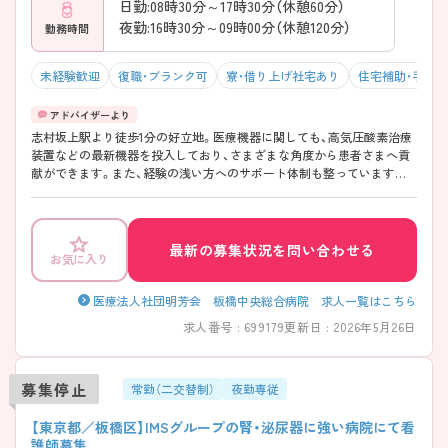
日勤:08時30分～17時30分（休憩60分）
夜勤:16時30分～09時00分（休憩120分）
勤務時間
未経験歓迎
復職・ブランク可
寮・借り上げ社宅あり
住宅補助・手当
志村坂上駅より徒歩1分の好立地。医療機器に関しても、高気圧酸素治療
装置などの最新機器を投入しており、さまざまな角度から患者さまへ貢
献ができます。また、経験の浅い方へのサポート体制も整っていますの
で、もう一度基礎から学びたい方から助産師としてスキルを高めたい方
まで幅広い方にオススメできます！ ご興味ある方には、面接対策ポイン
トなど、さらに詳細をお話しいたしますのでお気軽にご相談ください。
最新の募集状況を問い合わせる
お気に入り
医療法人社団明芳会 板橋中央総合病院 求人一覧はこちら
求人番号 : 699179
更新日 : 2026年5月26日
募集停止
常勤（二交替制）
夜勤専従
【東京都／板橋区】IMSグループの腎・泌尿器に強い病院にて看
護師募集