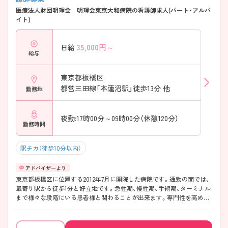
医療法人財団明理会 明理会東京大和病院の看護師求人(パート・アルバ
イト)
35,000
円～
日給
給与
東京都板橋区
都営三田線「本蓮沼駅」徒歩13分 他
勤務地
夜勤:17時00分～09時00分（休憩120分）
勤務時間
駅チカ（徒歩10分以内）
東京都板橋区に位置する2012年7月に開院した病院です。通勤の面では、
最寄り駅から徒歩1分と好立地です。急性期、慢性期、手術期、ターミナル
まで様々な段階にいる患者様と関わることが出来ます。専門性を高めて
いただける環境です。ご興味ある方には、面接対策ポイントなど、さらに
詳細をお話しいたしますのでお気軽にご相談ください。