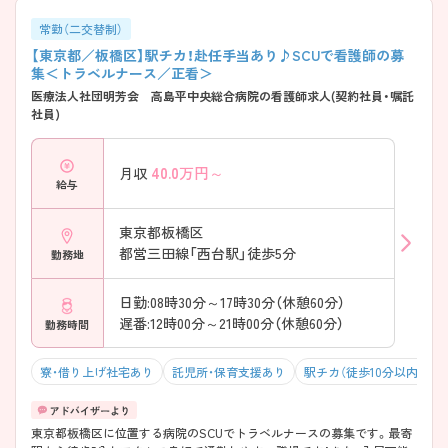
常勤（二交替制）
【東京都／板橋区】駅チカ！赴任手当あり♪SCUで看護師の募
集＜トラベルナース／正看＞
医療法人社団明芳会 高島平中央総合病院の看護師求人(契約社員・嘱託
社員)
40.0
万円～
月収
給与
東京都板橋区
都営三田線「西台駅」徒歩5分
勤務地
日勤:08時30分～17時30分（休憩60分）
遅番:12時00分～21時00分（休憩60分）
勤務時間
寮・借り上げ社宅あり
託児所・保育支援あり
駅チカ（徒歩10分以内）
東京都板橋区に位置する病院のSCUでトラベルナースの募集です。最寄