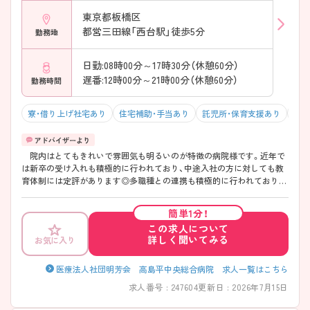
東京都板橋区
都営三田線「西台駅」徒歩5分
勤務地
日勤:08時00分～17時30分（休憩60分）
遅番:12時00分～21時00分（休憩60分）
勤務時間
寮・借り上げ社宅あり
住宅補助・手当あり
託児所・保育支援あり
駅チ
院内はとてもきれいで雰囲気も明るいのが特徴の病院様です。近年で
は新卒の受け入れも積極的に行われており、中途入社の方に対しても教
育体制には定評があります◎多職種との連携も積極的に行われておりま
す！平均残業時間も月10時間程度とワークライフバランスの取りやすい
環境で、仕事とプライベートを両立させたい方にオススメできる環境で
簡単1分！
す。 ご興味ある方には、面接対策ポイントなど、 さらに詳細をお話し
この求人について
いたしますので、お気軽にご相談ください。
詳しく聞いてみる
お気に入り
医療法人社団明芳会 高島平中央総合病院 求人一覧はこちら
求人番号 : 247604
更新日 : 2026年7月15日