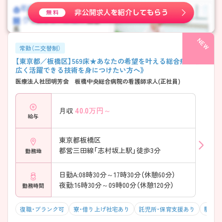
常勤（二交替制）
【東京都／板橋区】569床★あなたの希望を叶える総合病院《幅
広く活躍できる技術を身につけたい方へ》
医療法人社団明芳会 板橋中央総合病院の看護師求人(正社員)
40.0
万円～
月収
給与
東京都板橋区
都営三田線「志村坂上駅」徒歩3分
勤務地
日勤A:08時30分～17時30分（休憩60分）
夜勤:16時30分～09時00分（休憩120分）
勤務時間
復職・ブランク可
寮・借り上げ社宅あり
託児所・保育支援あり
駅チカ