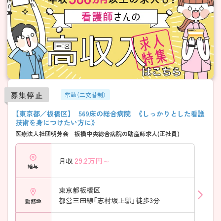
募集停止
常勤（二交替制）
【東京都／板橋区】 569床の総合病院 《しっかりとした看護
技術を身につけたい方に》
医療法人社団明芳会 板橋中央総合病院の助産師求人(正社員)
29.2
万円～
月収
給与
東京都板橋区
都営三田線「志村坂上駅」徒歩3分
勤務地