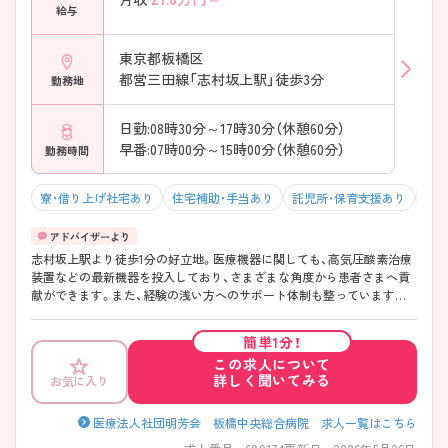
給与
東京都板橋区
都営三田線「志村坂上駅」徒歩3分
勤務地
日勤:08時30分～17時30分（休憩60分）
早番:07時00分～15時00分（休憩60分）
勤務時間
寮・借り上げ社宅あり
住宅補助・手当あり
託児所・保育支援あり
駅チ
志村坂上駅より徒歩1分の好立地。医療機器に関しても、高気圧酸素治療
装置などの最新機器を投入しており、さまざまな角度から患者さまへ貢
献ができます。また、経験の浅い方へのサポート体制も整っていますの
で、もう一度基礎から看護を学びたい方から看護師としてスキルを高め
たい方まで幅広い方にオススメできます！ ご興味ある方には、面接対策
簡単1分！
ポイントなど、さらに詳細をお話しいたしますのでお気軽にご相談くだ
この求人について
さい。
詳しく聞いてみる
お気に入り
医療法人社団明芳会 板橋中央総合病院 求人一覧はこちら