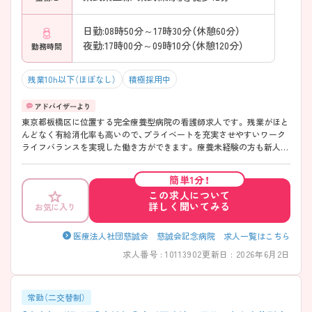
日勤:08時50分～17時30分（休憩60分）
夜勤:17時00分～09時10分（休憩120分）
勤務時間
残業10h以下（ほぼなし）
積極採用中
東京都板橋区に位置する完全療養型病院の看護師求人です。 残業がほと
んどなく有給消化率も高いので、プライベートを充実させやすいワーク
ライフバランスを実現した働き方ができます。 療養未経験の方も新人研
修や教育担当者さんが就いての研修で安心してお仕事を始められます。
定着率も高く、母体が安定しているので給与面や福利厚生の面も充実し
簡単1分！
ており、安定した環境で長く働き続けることができます。 ご興味のある
この求人について
方には、面接対策ポイントなど、さらに詳細をお話しいたしますので、お
詳しく聞いてみる
お気に入り
気軽にご相談ください。
医療法人社団慈誠会 慈誠会記念病院 求人一覧はこちら
求人番号 : 10113902
更新日 : 2026年6月2日
常勤（二交替制）