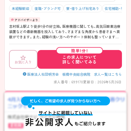
未経験歓迎
復職・ブランク可
寮・借り上げ社宅あり
住宅補助・手当
志村坂上駅より徒歩1分の好立地。医療機器に関しても、高気圧酸素治療
装置などの最新機器を投入しており、さまざまな角度から患者さまへ貢
献ができます。また、経験の浅い方へのサポート体制も整っていますの
で、もう一度基礎から看護を学びたい方から看護師としてスキルを高め
たい方まで幅広い方にオススメできます！ ご興味ある方には、面接対策
簡単1分！
ポイントなど、さらに詳細をお話しいたしますのでお気軽にご相談くだ
この求人について
さい。
詳しく聞いてみる
お気に入り
医療法人社団明芳会 板橋中央総合病院 求人一覧はこちら
求人番号 : 699170
更新日 : 2026年5月26日