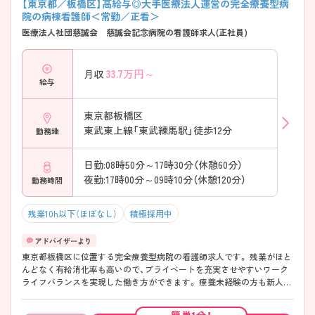
【東京都／板橋区】高給与◎大手医療法人運営の完全療養型病
院の病棟看護師＜常勤／正看＞
医療法人社団慈誠会 慈誠会記念病院の看護師求人(正社員)
33.7
万円～
月収
給与
東京都板橋区
東武東上線「東武練馬駅」徒歩12分
勤務地
日勤:08時50分～17時30分（休憩60分）
夜勤:17時00分～09時10分（休憩120分）
勤務時間
残業10h以下（ほぼなし）
積極採用中
東京都板橋区に位置する完全療養型病院の看護師求人です。 残業がほと
んどなく有給消化率も高いので、プライベートを充実させやすいワーク
ライフバランスを実現した働き方ができます。 療養未経験の方も新人研
修や教育担当者さんが就いての研修で安心してお仕事を始められます。
定着率も高く、母体が安定しているので給与面や福利厚生の面も充実し
簡単1分！