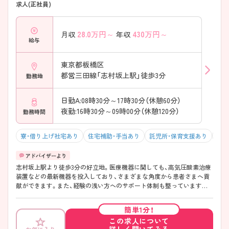
求人(正社員)
28.0
万円～
430
万円～
月収
年収
給与
東京都板橋区
都営三田線「志村坂上駅」徒歩3分
勤務地
日勤A:08時30分～17時30分（休憩60分）
夜勤:16時30分～09時00分（休憩120分）
勤務時間
寮・借り上げ社宅あり
住宅補助・手当あり
託児所・保育支援あり
駅チ
志村坂上駅より徒歩3分の好立地。医療機器に関しても、高気圧酸素治療
装置などの最新機器を投入しており、さまざまな角度から患者さまへ貢
献ができます。また、経験の浅い方へのサポート体制も整っていますの
で、もう一度基礎から看護を学びたい方から看護師としてスキルを高め
たい方まで幅広い方にオススメできます！ ご興味ある方には、面接対策
簡単1分！
ポイントなど、さらに詳細をお話しいたしますのでお気軽にご相談くだ
この求人について
さい。
詳しく聞いてみる