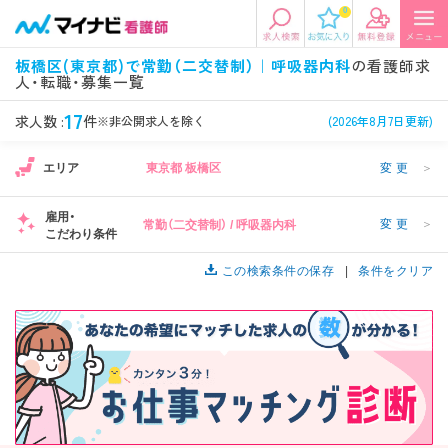
0
エリアから探す
希望の求人条件を選択
板橋区(東京都)で常勤（二交替制）｜呼吸器内科
の看護師求
人・転職・募集一覧
エリアから探す
駅・路線から探す
条件項目の選択に戻る
17
求人数 :
件
※非公開求人を除く
(2026年8月7日更新)
北陸・信越
関東
資格
勤務形態
1
エリア
東京都 板橋区
変更
＞
看護師、准看護師など
常勤、夜勤なし可など
雇用・
変更
＞
常勤（二交替制） / 呼吸器内科
東海
関西
こだわり条件
施設形態
担当業務
病院、クリニック・診療所など
病棟、外来など
この検索条件の保存
条件をクリア
診察科目
こだわり条件
北海道・東北
中国・四国
美容外科、
未経験歓迎、
循環器内科など
土日祝休みなど
九州・沖縄
年収
雇用形態
年収500万円以上など
正社員、契約社員など