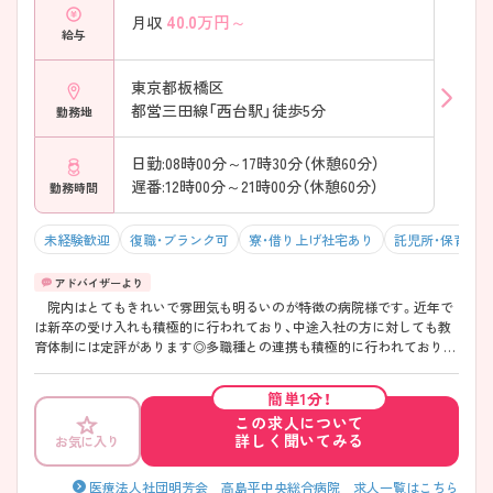
40.0
万円～
月収
給与
東京都板橋区
都営三田線「西台駅」徒歩5分
勤務地
日勤:08時00分～17時30分（休憩60分）
遅番:12時00分～21時00分（休憩60分）
勤務時間
未経験歓迎
復職・ブランク可
寮・借り上げ社宅あり
託児所・保育支
院内はとてもきれいで雰囲気も明るいのが特徴の病院様です。近年で
は新卒の受け入れも積極的に行われており、中途入社の方に対しても教
育体制には定評があります◎多職種との連携も積極的に行われておりま
す！平均残業時間も月10時間程度とワークライフバランスの取りやすい
環境で、仕事とプライベートを両立させたい方にオススメできる環境で
簡単1分！
す。 ご興味ある方には、面接対策ポイントなど、 さらに詳細をお話し
この求人について
いたしますので、お気軽にご相談ください。
詳しく聞いてみる
お気に入り
医療法人社団明芳会 高島平中央総合病院 求人一覧はこちら