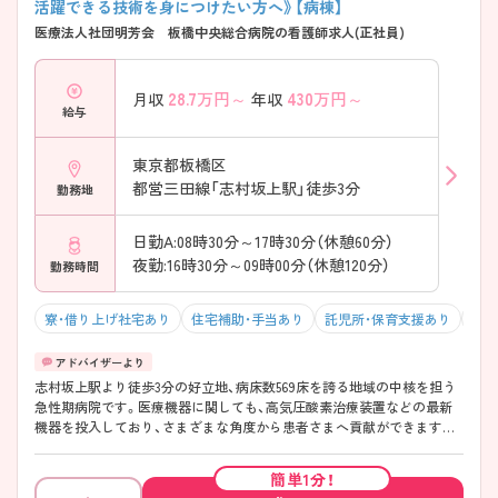
活躍できる技術を身につけたい方へ》【病棟】
医療法人社団明芳会 板橋中央総合病院の看護師求人(正社員)
28.7
万円～
430
万円～
月収
年収
給与
東京都板橋区
都営三田線「志村坂上駅」徒歩3分
勤務地
日勤A:08時30分～17時30分（休憩60分）
夜勤:16時30分～09時00分（休憩120分）
勤務時間
寮・借り上げ社宅あり
住宅補助・手当あり
託児所・保育支援あり
駅チ
志村坂上駅より徒歩3分の好立地、病床数569床を誇る地域の中核を担う
急性期病院です。医療機器に関しても、高気圧酸素治療装置などの最新
機器を投入しており、さまざまな角度から患者さまへ貢献ができます。
また、経験の浅い方へのサポート体制も整っていますので、もう一度基礎
から看護を学びたい方から看護師としてスキルを高めたい方まで幅広い
簡単1分！
方にオススメできます！ ご興味ある方には、面接対策ポイントなど、さら