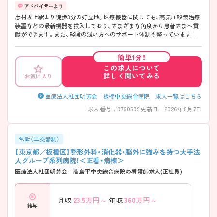
志村坂上駅より徒歩3分の好立地。医療機器に関しても、高気圧酸素治療
装置などの最新機器を投入しており、さまざまな角度から患者さまへ貢
献ができます。また、経験の浅い方へのサポート体制も整っていますの
で、もう一度基礎から看護を学びたい方から看護師としてスキルを高め
たい方まで幅広い方にオススメできます！ ご興味ある方には、面接対策
簡単1分！
ポイントなど、さらに詳細をお話しいたしますのでお気軽にご相談くだ
この求人について
さい。
詳しく聞いてみる
お気に入り
医療法人社団明芳会 板橋中央総合病院 求人一覧はこちら
求人番号 : 9760599
更新日 : 2026年8月7日
常勤（二交替制）
【東京都／板橋区】整形外科・消化器・脳外に強みを持つ大手法
人グループ系列病院！＜正看・病棟＞
医療法人社団明芳会 高島平中央総合病院の看護師求人(正社員)
23.5
万円～
360
万円～
月収
年収
給与