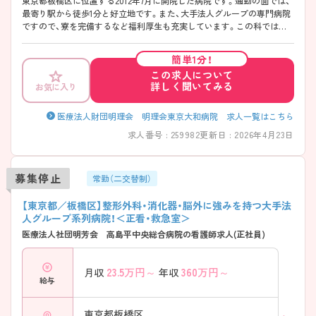
東京都板橋区に位置する2012年7月に開院した病院です。通勤の面では、
最寄り駅から徒歩1分と好立地です。また、大手法人グループの専門病院
ですので、寮を完備するなど福利厚生も充実しています。この科では急
性期、慢性期、手術期、ターミナルまで様々な段階にいる患者様と関わる
ことが出来ます。専門性を高めていただける環境です。ご興味ある方に
簡単1分！
は、面接対策ポイントなど、さらに詳細をお話しいたしますのでお気軽に
この求人について
ご相談ください。 ★看護部長より一言★ 「当院では、総合病院とは違い
詳しく聞いてみる
お気に入り
地域医療を中心とした医療・看護を提供しています。患者さんに寄り添
いながら支援を強化し、自分自身のキャリアにじっくり向き合うことが
できます。やってみて、学びを楽しみ、共に育ちたいと思える方を歓迎し
医療法人財団明理会 明理会東京大和病院 求人一覧はこちら
ます。」
求人番号 : 259982
更新日 : 2026年4月23日
募集停止
常勤（二交替制）
【東京都／板橋区】整形外科・消化器・脳外に強みを持つ大手法
人グループ系列病院！＜正看・救急室＞
医療法人社団明芳会 高島平中央総合病院の看護師求人(正社員)
23.5
万円～
360
万円～
月収
年収
給与
東京都板橋区