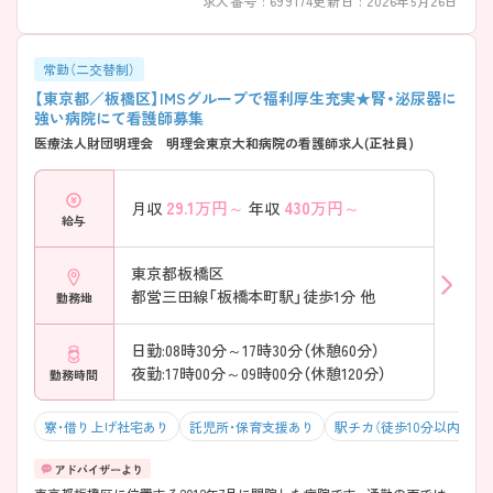
求人番号 : 699174
更新日 : 2026年5月26日
常勤（二交替制）
【東京都／板橋区】IMSグループで福利厚生充実★腎・泌尿器に
強い病院にて看護師募集
医療法人財団明理会 明理会東京大和病院の看護師求人(正社員)
29.1
万円～
430
万円～
月収
年収
給与
東京都板橋区
都営三田線「板橋本町駅」徒歩1分 他
勤務地
日勤:08時30分～17時30分（休憩60分）
夜勤:17時00分～09時00分（休憩120分）
勤務時間
寮・借り上げ社宅あり
託児所・保育支援あり
駅チカ（徒歩10分以内）