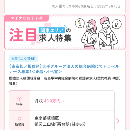
求人番号 : 9760589
更新日 : 2026年7月15日
常勤（二交替制）
【東京都／板橋区】大手グループ法人の総合病院にてトラベル
ナース募集！＜正看・オペ室＞
医療法人社団明芳会 高島平中央総合病院の看護師求人(契約社員・嘱託
社員)
40.0
万円～
月収
給与
東京都板橋区
都営三田線「西台駅」徒歩5分
勤務地