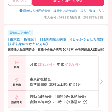
お気に入り
医療法人社団明芳会 板橋中央総合病院 求人一覧はこちら
求人番号 : 9688674
更新日 : 2026年5月26日
常勤（二交替制）
【東京都／板橋区】 569床の総合病院 《しっかりとした看護
技術を身につけたい方に》
医療法人社団明芳会 板橋中央総合病院 【OPE室】の看護師求人(正社員)
28.2
万円～
410
万円～
月収
年収
給与
東京都板橋区
都営三田線「志村坂上駅」徒歩3分
勤務地
日勤:08時30分～17時30分（休憩60分）
夜勤:16時30分～09時00分（休憩120分）
勤務時間