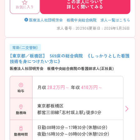
この求人について
に詳細をお話しいたしますのでお気軽にご相談ください。
詳しく聞いてみる
お気に入り
医療法人社団明芳会 板橋中央総合病院 求人一覧はこちら
求人番号 : 202906
更新日 : 2026年5月26日
常勤（二交替制）
【東京都／板橋区】 569床の総合病院 《しっかりとした看護
技術を身につけたい方に》
医療法人社団明芳会 板橋中央総合病院の看護師求人(正社員)
28.2
万円～
410
万円～
月収
年収
給与
東京都板橋区
都営三田線「志村坂上駅」徒歩3分
勤務地
日勤:08時30分～17時30分（休憩60分）
夜勤:16時30分～09時00分（休憩120分）
勤務時間