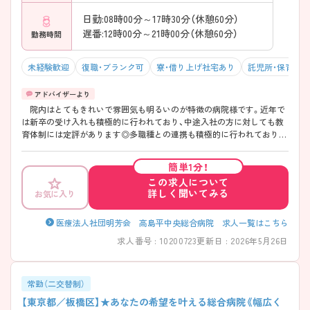
日勤:08時00分～17時30分（休憩60分）
遅番:12時00分～21時00分（休憩60分）
勤務時間
未経験歓迎
復職・ブランク可
寮・借り上げ社宅あり
託児所・保育支
院内はとてもきれいで雰囲気も明るいのが特徴の病院様です。近年で
は新卒の受け入れも積極的に行われており、中途入社の方に対しても教
育体制には定評があります◎多職種との連携も積極的に行われておりま
す！平均残業時間も月10時間程度とワークライフバランスの取りやすい
環境で、仕事とプライベートを両立させたい方にオススメできる環境で
簡単1分！
す。 ご興味ある方には、面接対策ポイントなど、 さらに詳細をお話し
この求人について
いたしますので、お気軽にご相談ください。
詳しく聞いてみる
お気に入り
医療法人社団明芳会 高島平中央総合病院 求人一覧はこちら
求人番号 : 10200723
更新日 : 2026年5月26日
常勤（二交替制）
【東京都／板橋区】★あなたの希望を叶える総合病院《幅広く