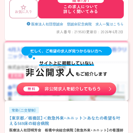
ており、安定した環境で長く働き続けることができます。 ご興味のある
この求人について
方には、面接対策ポイントなど、さらに詳細をお話しいたしますので、お
詳しく聞いてみる
お気に入り
気軽にご相談ください。
医療法人社団慈誠会 慈誠会記念病院 求人一覧はこちら
求人番号 : 219583
更新日 : 2026年6月2日
常勤（二交替制）
【東京都／板橋区】＜救急外来・ユニット＞あなたの希望を叶
える569床の総合病院
医療法人社団明芳会 板橋中央総合病院 【救急外来・ユニット】の看護師