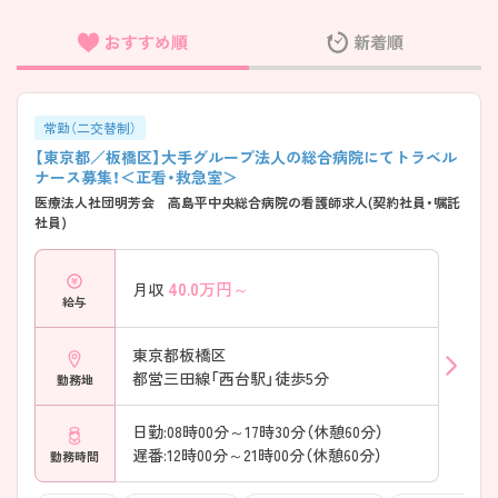
おすすめ順
新着順
フリーワード検索
常勤（二交替制）
【東京都／板橋区】大手グループ法人の総合病院にてトラベル
ナース募集！＜正看・救急室＞
医療法人社団明芳会 高島平中央総合病院の看護師求人(契約社員・嘱託
社員)
40.0
万円～
月収
給与
東京都板橋区
都営三田線「西台駅」徒歩5分
勤務地
日勤:08時00分～17時30分（休憩60分）
遅番:12時00分～21時00分（休憩60分）
勤務時間