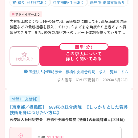
寮・借り上げ社宅あり
住宅補助・手当あり
託児所・保育支援あり
駅チ
志村坂上駅より徒歩1分の好立地。医療機器に関しても、高気圧酸素治療
装置などの最新機器を投入しており、さまざまな角度から患者さまへ貢
献ができます。また、経験の浅い方へのサポート体制も整っていますの
で、もう一度基礎から看護を学びたい方から看護師としてスキルを高め
たい方まで幅広い方にオススメできます！ ご興味ある方には、面接対策
簡単1分！
ポイントなど、さらに詳細をお話しいたしますのでお気軽にご相談くだ
この求人について
さい。
詳しく聞いてみる
お気に入り
医療法人社団明芳会 板橋中央総合病院 求人一覧はこちら
求人番号 : 699177
更新日 : 2026年5月26日
常勤（二交替制）
【東京都／板橋区】 569床の総合病院 《しっかりとした看護
技術を身につけたい方に》
医療法人社団明芳会 板橋中央総合病院 【透析】の看護師求人(正社員)
21.8
万円～
月収