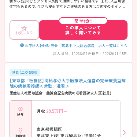
駅から徒歩5分とアクセス良好で通勤しやすい職場です！また、入居可能
住宅もあるので、生活も安心です♪ご興味のある方はご面接のポイント
お伝えしますのでご気軽にお問い合わせください。
簡単1分！
この求人について
詳しく聞いてみる
お気に入り
医療法人社団明芳会 高島平中央総合病院 求人一覧はこちら
求人番号 : 10266431
更新日 : 2026年7月15日
常勤（二交替制）
【東京都／板橋区】高給与◎大手医療法人運営の完全療養型病
院の病棟看護師＜常勤／准看＞
医療法人社団慈誠会 慈誠会記念病院の准看護師求人(正社員)
29.5
万円～
月収
給与
東京都板橋区
東武東上線「東武練馬駅」徒歩12分
勤務地