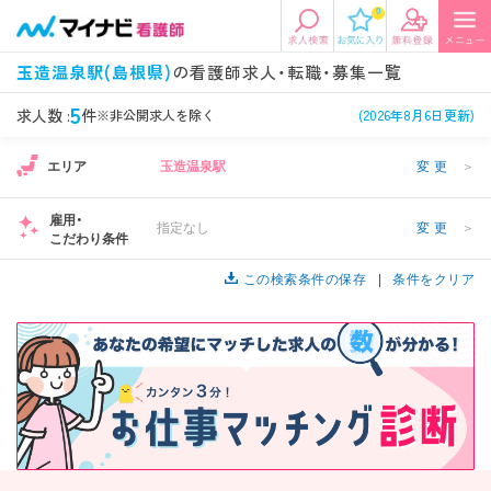
0
エリアから探す
希望の求人条件を選択
玉造温泉駅(島根県)
の看護師求人・転職・募集一覧
エリアから探す
駅・路線から探す
条件項目の選択に戻る
5
求人数 :
件
※非公開求人を除く
(2026年8月6日更新)
エリア
玉造温泉駅
変更
＞
北陸・信越
関東
資格
勤務形態
看護師、准看護師など
常勤、夜勤なし可など
雇用・
指定なし
変更
＞
こだわり条件
東海
関西
施設形態
担当業務
病院、クリニック・診療所など
この検索条件の保存
病棟、外来など
条件をクリア
診察科目
こだわり条件
北海道・東北
中国・四国
美容外科、
未経験歓迎、
循環器内科など
土日祝休みなど
九州・沖縄
年収
雇用形態
年収500万円以上など
正社員、契約社員など