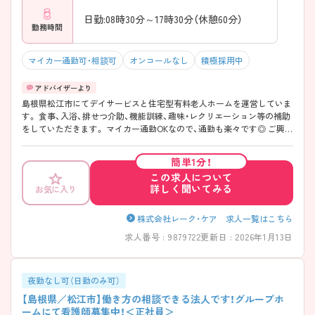
日勤:08時30分～17時30分（休憩60分）
勤務時間
マイカー通勤可・相談可
オンコールなし
積極採用中
島根県松江市にてデイサービスと住宅型有料老人ホームを運営していま
す。 食事、入浴、排せつ介助、機能訓練、趣味・レクリエーション等の補助
をしていただきます。 マイカー通勤OKなので、通勤も楽々です◎ ご興味
のある方には、面接対策ポイントなど、さらに詳細をお話しますので、お
気軽にご相談ください。
簡単1分！
この求人について
詳しく聞いてみる
お気に入り
株式会社レーク・ケア 求人一覧はこちら
求人番号 : 9879722
更新日 : 2026年1月13日
夜勤なし可（日勤のみ可）
【島根県／松江市】働き方の相談できる法人です！グループホ
ームにて看護師募集中！＜正社員＞