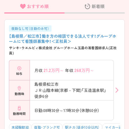
おすすめ順
新着順
フリーワード検索
夜勤なし可（日勤のみ可）
【島根県／松江市】働き方の相談できる法人です！グループホ
ームにて看護師募集中！＜正社員＞
サンキ・ウエルビィ株式会社 グループホーム玉湯の准看護師求人(正社
員)
21.2
万円～
268
万円～
月収
年収
給与
島根県松江市
ＪＲ山陰本線(京都－下関)「玉造温泉駅」
勤務地
徒歩6分
日勤:08時30分～17時30分（休憩60分）
勤務時間
未経験歓迎
復職・ブランク可
駅チカ（徒歩10分以内）
マイカー通勤可