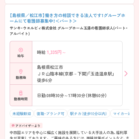
【島根県／松江市】働き方の相談できる法人です！グループホ
ームにて看護師募集中！＜パート＞
サンキ・ウエルビィ株式会社 グループホーム玉湯の看護師求人(パート・
アルバイト)
1,335
円～
時給
給与
島根県松江市
ＪＲ山陰本線(京都－下関)「玉造温泉駅」
勤務地
徒歩6分
日勤:08時30分～17時30分（休憩60分）
勤務時間
未経験歓迎
復職・ブランク可
駅チカ（徒歩10分以内）
マイカー通勤可
中四国エリアを中心に幅広く施設を展開している大手法人の為、福利厚
生が充実しております。 ご興味のある方には、面接対策ポイントなど、さ