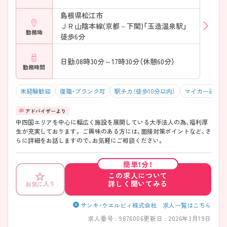
島根県松江市
ＪＲ山陰本線(京都－下関)「玉造温泉駅」
勤務地
徒歩6分
日勤:08時30分～17時30分（休憩60分）
勤務時間
未経験歓迎
復職・ブランク可
駅チカ（徒歩10分以内）
マイカー通勤可
中四国エリアを中心に幅広く施設を展開している大手法人の為、福利厚
生が充実しております。 ご興味のある方には、面接対策ポイントなど、さ
らに詳細をお話しますので、お気軽にご相談ください。
簡単1分！
この求人について
詳しく聞いてみる
お気に入り
サンキ・ウエルビィ株式会社 求人一覧はこちら
求人番号 : 9876006
更新日 : 2026年3月19日