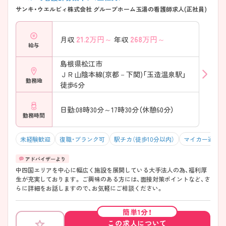
サンキ・ウエルビィ株式会社 グループホーム玉湯の看護師求人(正社員)
21.2
万円～
268
万円～
月収
年収
給与
島根県松江市
ＪＲ山陰本線(京都－下関)「玉造温泉駅」
勤務地
徒歩6分
日勤:08時30分～17時30分（休憩60分）
勤務時間
未経験歓迎
復職・ブランク可
駅チカ（徒歩10分以内）
マイカー通勤可
中四国エリアを中心に幅広く施設を展開している大手法人の為、福利厚
生が充実しております。 ご興味のある方には、面接対策ポイントなど、さ
らに詳細をお話しますので、お気軽にご相談ください。
簡単1分！
この求人について