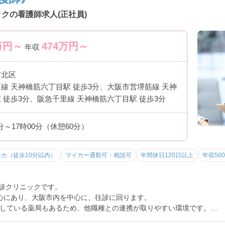
クの看護師求人(正社員)
万円～
474
万円～
年収
市北区
線 天神橋筋六丁目駅 徒歩3分、大阪市営堺筋線 天神
 徒歩3分、阪急千里線 天神橋筋六丁目駅 徒歩3分
0分～17時00分（休憩60分）
チカ（徒歩10分以内）
マイカー通勤可・相談可
年間休日120日以上
年収50
往診クリニックです。
心にあり、大阪市内を中心に、往診に回ります。
している薬局もあるため、他職種との連携が取りやすい環境です。
28日で17時までの就業時間など、お仕事とプライベートのメリハリを