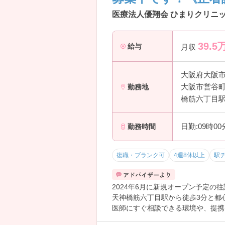
医療法人優翔会 ひまりクリニッ
39.5
給与
月収
大阪府大阪
大阪市営谷町
勤務地
橋筋六丁目駅
日勤:09時0
勤務時間
復職・ブランク可
4週8休以上
駅
2024年6月に新規オープン予定の
天神橋筋六丁目駅から徒歩3分と都
医師にすぐ相談できる環境や、提携
土日祝日が基本お休み、年間休日1