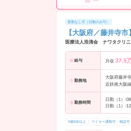
夜勤なし可（日勤のみ可）
【大阪府／藤井寺市
医療法人浩清会 ナワタクリニ
37.5
給与
月収
大阪府藤井
勤務地
近鉄南大阪線
日勤（1）:0
勤務時間
日勤（1）:1
4週8休以上
マイカー通勤可・相談可