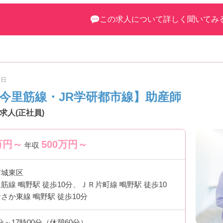
い！
この求人について詳しく聞いてみ
9日
・今里筋線・JR学研都市線】助産師
人(正社員)
万円～
500
万円～
年収
市城東区
筋線 鴫野駅 徒歩10分、ＪＲ片町線 鴫野駅 徒歩10
さか東線 鴫野駅 徒歩10分
0分～17時00分（休憩60分）