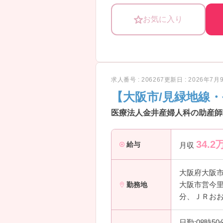
ぜひ興味のある方はお問合せくださ
お気に入り
求人番号 : 206267
更新日 : 2026年7月
【大阪市/見緑地線
医療法人金井産婦人科の助産師求
34.2
給与
月収
大阪府大阪
大阪市営今里
勤務地
分、ＪＲおお
日勤:08時5