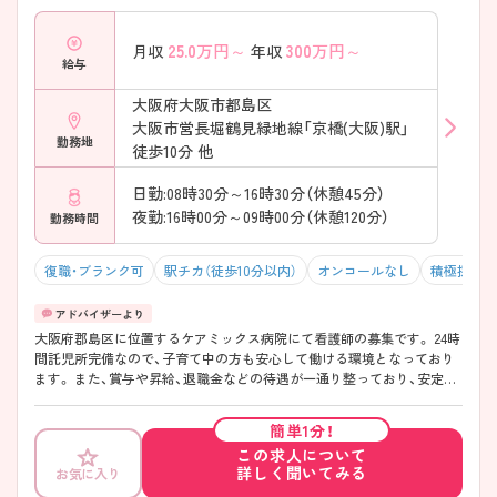
25.0
万円～
300
万円～
月収
年収
給与
大阪府大阪市都島区
大阪市営長堀鶴見緑地線「京橋(大阪)駅」
勤務地
徒歩10分 他
日勤:08時30分～16時30分（休憩45分）
夜勤:16時00分～09時00分（休憩120分）
勤務時間
復職・ブランク可
駅チカ（徒歩10分以内）
オンコールなし
積極採用中
大阪府郡島区に位置するケアミックス病院にて看護師の募集です。 24時
間託児所完備なので、子育て中の方も安心して働ける環境となっており
ます。 また、賞与や昇給、退職金などの待遇が一通り整っており、安定し
た環境の中で働きたい方にピッタリです。 ご興味のある方は、お気軽に
ご相談ください。
簡単1分！
この求人について
詳しく聞いてみる
お気に入り