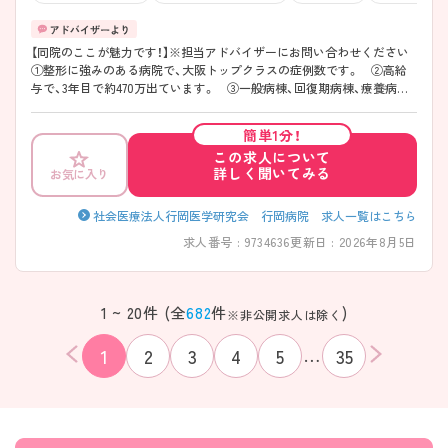
【同院のここが魅力です！】※担当アドバイザーにお問い合わせください
①整形に強みのある病院で、大阪トップクラスの症例数です。 ②高給
与で、3年目で約470万出ています。 ③一般病棟、回復期病棟、療養病棟
など幅広く編成しています。 ④20代～50代まで幅広く働いており、新卒
も毎年数十名入っている病院です。
簡単1分！
この求人について
詳しく聞いてみる
お気に入り
社会医療法人行岡医学研究会 行岡病院 求人一覧はこちら
求人番号 : 9734636
更新日 : 2026年8月5日
1 ~ 20件 (全
682
件
)
※非公開求人は除く
…
1
2
3
4
5
35
該当件数
条件を
検索する
クリア
件