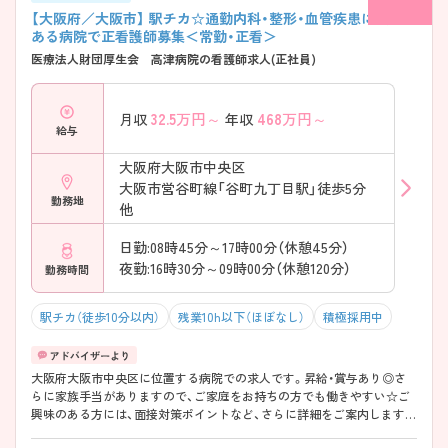
【大阪府／大阪市】 駅チカ☆通勤内科・整形・血管疾患に強みの
ある病院で正看護師募集＜常勤・正看＞
医療法人財団厚生会 高津病院の看護師求人(正社員)
32.5
万円～
468
万円～
月収
年収
給与
大阪府大阪市中央区
大阪市営谷町線「谷町九丁目駅」徒歩5分
勤務地
他
日勤:08時45分～17時00分（休憩45分）
夜勤:16時30分～09時00分（休憩120分）
勤務時間
駅チカ（徒歩10分以内）
残業10h以下（ほぼなし）
積極採用中
大阪府大阪市中央区に位置する病院での求人です。昇給・賞与あり◎さ
らに家族手当がありますので、ご家庭をお持ちの方でも働きやすい☆ご
興味のある方には、面接対策ポイントなど、さらに詳細をご案内しますの
でお気軽にご相談ください！