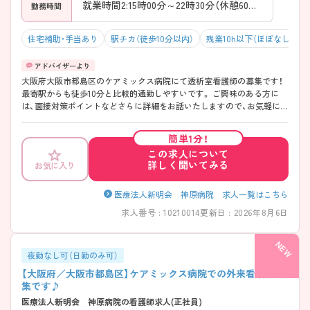
就業時間2:15時00分～22時30分（休憩60分）
勤務時間
住宅補助・手当あり
駅チカ（徒歩10分以内）
残業10h以下（ほぼなし）
大阪府大阪市都島区のケアミックス病院にて透析室看護師の募集です！
最寄駅からも徒歩10分と比較的通勤しやすいです。 ご興味のある方に
は、面接対策ポイントなどさらに詳細をお話いたしますので、お気軽にご
相談ください。
簡単1分！
この求人について
詳しく聞いてみる
お気に入り
医療法人新明会 神原病院 求人一覧はこちら
求人番号 : 10210014
更新日 : 2026年8月6日
夜勤なし可（日勤のみ可）
【大阪府／大阪市都島区】ケアミックス病院での外来看護師募
集です♪
医療法人新明会 神原病院の看護師求人(正社員)