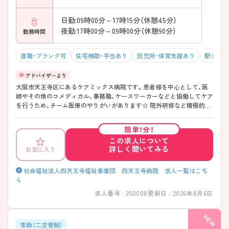
日勤:09時00分～17時15分（休憩45分）
夜勤:17時00分～09時00分（休憩90分）
勤務時間
復職・ブランク可
住宅補助・手当あり
託児所・保育支援あり
駅チカ（
大阪市天王寺区にあるケアミックス病院です。患者様を中心として、医
師やその他のコメディカル、事務職、ケースワーカーなどと協働してケア
を行うため、チーム医療のやりがいがあります☆ 院外研修など積極的に
参加することもでき、スキルアップも可能。子育て理解もある職場で、保
育所費用補助制度もあり、子育て中の方も活躍中です。 ご興味のある方
簡単1分！
には、面接対策ポイントなど、さらに詳細をご案内しますのでお気軽にご
この求人について
相談ください！
詳しく聞いてみる
お気に入り
社会福祉法人四天王寺福祉事業団 四天王寺病院 求人一覧はこち
ら
求人番号 : 250008
更新日 : 2026年8月6日
常勤（二交替制）