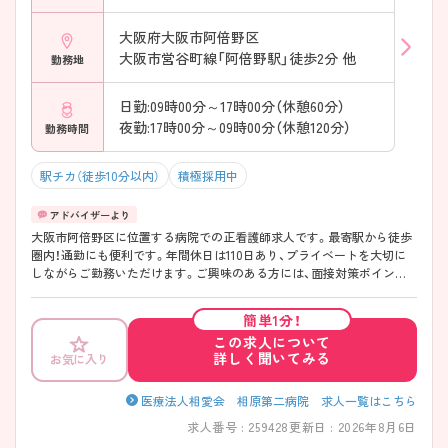
大阪府大阪市阿倍野区
大阪市営谷町線「阿倍野駅」徒歩2分 他
勤務地
日勤:09時00分～17時00分（休憩60分）
夜勤:17時00分～09時00分（休憩120分）
勤務時間
駅チカ（徒歩10分以内）
積極採用中
大阪市阿倍野区に位置する病院での正看護師求人です。最寄駅から徒歩
圏内！通勤にも便利です。年間休日は110日あり、プライベートを大切に
しながらご勤務いただけます。ご興味のある方には、面接対策ポイント
等、さらに詳細をお話ししますのでお気軽にご相談ください！
簡単1分！
この求人について
詳しく聞いてみる
お気に入り
医療法人相愛会 相原第二病院 求人一覧はこちら
求人番号 : 259428
更新日 : 2026年8月6日