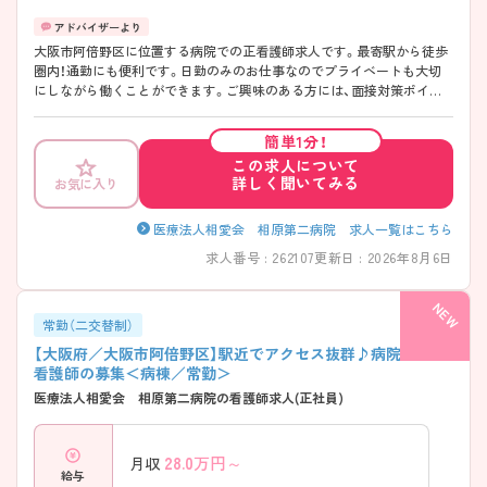
大阪市阿倍野区に位置する病院での正看護師求人です。最寄駅から徒歩
圏内！通勤にも便利です。日勤のみのお仕事なのでプライベートも大切
にしながら働くことができます。ご興味のある方には、面接対策ポイン
ト等、さらに詳細をお話ししますのでお気軽にご相談ください！
簡単1分！
この求人について
詳しく聞いてみる
お気に入り
医療法人相愛会 相原第二病院 求人一覧はこちら
求人番号 : 262107
更新日 : 2026年8月6日
常勤（二交替制）
【大阪府／大阪市阿倍野区】駅近でアクセス抜群♪病院での正
看護師の募集＜病棟／常勤＞
医療法人相愛会 相原第二病院の看護師求人(正社員)
28.0
万円～
月収
給与