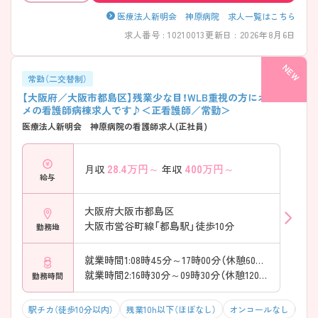
医療法人新明会 神原病院 求人一覧はこちら
求人番号 : 10210013
更新日 : 2026年8月6日
常勤（二交替制）
【大阪府／大阪市都島区】残業少な目！WLB重視の方にオスス
メの看護師病棟求人です♪＜正看護師／常勤＞
医療法人新明会 神原病院の看護師求人(正社員)
28.4
万円～
400
万円～
月収
年収
給与
大阪府大阪市都島区
大阪市営谷町線「都島駅」徒歩10分
勤務地
就業時間1:08時45分～17時00分（休憩60分）
就業時間2:16時30分～09時30分（休憩120分）
勤務時間
駅チカ（徒歩10分以内）
残業10h以下（ほぼなし）
オンコールなし
積