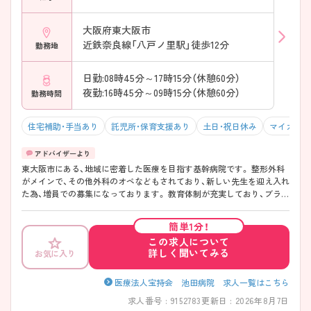
大阪府東大阪市
近鉄奈良線「八戸ノ里駅」徒歩12分
勤務地
日勤:08時45分～17時15分（休憩60分）
夜勤:16時45分～09時15分（休憩60分）
勤務時間
住宅補助・手当あり
託児所・保育支援あり
土日・祝日休み
マイカー通
東大阪市にある、地域に密着した医療を目指す基幹病院です。 整形外科
がメインで、その他外科のオペなどもされており、新しい先生を迎え入れ
た為、増員での募集になっております。 教育体制が充実しており、ブラン
クの方も安心して再度キャリアを積むことが可能です◎ 託児所があっ
たり、産育休復帰率もほぼ100%、復帰後は多様な働き方をご提案いただ
簡単1分！
けるなど、長く働ける環境も整った病院です！ ぜひご興味のある方はお
この求人について
問合せください！
詳しく聞いてみる
お気に入り
医療法人宝持会 池田病院 求人一覧はこちら
求人番号 : 9152783
更新日 : 2026年8月7日