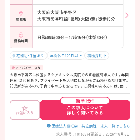
大阪府大阪市平野区
大阪市営谷町線「長原(大阪)駅」徒歩15分
勤務地
日勤:09時00分～17時15分（休憩60分）
勤務時間
住宅補助・手当あり
年間休日120日以上
積極採用中
大阪市平野区に位置するケアミックス病院での正看護師求人です。年間
休日は120日あり、プライベートを大切にしながらご勤務いただけます。
託児所があるので子育て中の方も安心です。ご興味のある方には、面接
対策ポイント等、さらに詳細をお話ししますのでお気軽にご相談くださ
い！
簡単1分！
この求人について
詳しく聞いてみる
お気に入り
医療法人豊旺会 共立病院 求人一覧はこちら
求人番号 : 10153574
更新日 : 2026年8月6日