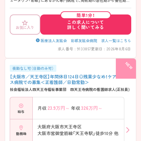
ュータウン「彩都」にあるがん専門病院で、周術期の急性期から慢性期、
終末期と幅広く積極的に行っている病院です。 化学療法や放射線治療、
温熱治療、手術療法などを行っており、認定取得支援なども幅広くがん看
簡単1分！
護に携われます。また、他職種との連携にも力を入れており、より専門性
この求人について
の高いがん看護を学ぶことができます。 残業が少なめなので、プライベ
詳しく聞いてみる
お気に入り
ートとの両立もかなえられます♪ 24時間の院内保育園や職員寮など福
利厚生が充実しており、それぞれのライフステージに合わせて仕事に専
念できる環境づくりにも取り組んでいます！
医療法人友紘会 彩都友紘会病院 求人一覧はこちら
求人番号 : 9133857
更新日 : 2026年8月6日
夜勤なし可（日勤のみ可）
【大阪市／天王寺区】年間休日124日◎残業少なめ！ケアミック
ス病院での募集＜正看護師／日勤常勤＞
社会福祉法人四天王寺福祉事業団 四天王寺病院の看護師求人(正社員)
23.9
万円～
326
万円～
月収
年収
給与
大阪府大阪市天王寺区
大阪市営御堂筋線「天王寺駅」徒歩10分 他
勤務地