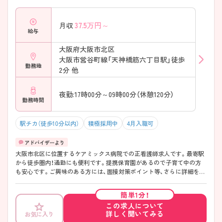
37.5
万円～
月収
給与
大阪府大阪市北区
大阪市営谷町線「天神橋筋六丁目駅」徒歩
勤務地
2分 他
夜勤:17時00分～09時00分（休憩120分）
勤務時間
駅チカ（徒歩10分以内）
積極採用中
4月入職可
大阪市北区に位置するケアミックス病院での正看護師求人です。最寄駅
から徒歩圏内！通勤にも便利です。提携保育園があるので子育て中の方
も安心です。ご興味のある方には、面接対策ポイント等、さらに詳細をお
話ししますのでお気軽にご相談ください！
簡単1分！
この求人について
詳しく聞いてみる
お気に入り