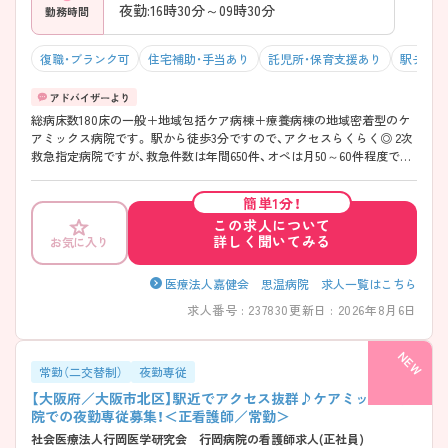
夜勤:16時30分～09時30分
勤務時間
復職・ブランク可
住宅補助・手当あり
託児所・保育支援あり
駅チカ（
総病床数180床の一般＋地域包括ケア病棟＋療養病棟の地域密着型のケ
アミックス病院です。 駅から徒歩3分ですので、アクセスらくらく◎ 2次
救急指定病院ですが、救急件数は年間650件、オペは月50～60件程度で緊
急オペは少なめなので落ちついた環境で働きたい方にもオススメの病院
です♪ ご興味をお持ちの方は是非マイナビ看護師までお問い合わせく
簡単1分！
ださい。
この求人について
詳しく聞いてみる
お気に入り
医療法人嘉健会 思温病院 求人一覧はこちら
求人番号 : 237830
更新日 : 2026年8月6日
常勤（二交替制）
夜勤専従
【大阪府／大阪市北区】駅近でアクセス抜群♪ケアミックス病
院での夜勤専従募集！＜正看護師／常勤＞
社会医療法人行岡医学研究会 行岡病院の看護師求人(正社員)