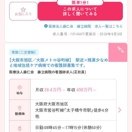
簡単1分！
この求人について
詳しく聞いてみる
お気に入り
医療法人藤仁会 藤立病院 求人一覧はこちら
求人番号 : 10146471
更新日 : 2026年8月6日
常勤（二交替制）
【大阪市旭区／大阪メトロ谷町線】 駅近×残業少なめ◎一般
と地域包括ケア病棟での看護師募集です。
医療法人藤仁会 藤立病院の看護師求人(正社員)
30.4
万円～
450
万円～
月収
年収
給与
大阪府大阪市旭区
大阪市営谷町線「太子橋今市駅」徒歩4分
勤務地
他
日勤:08時45分～17時15分（休憩60分）