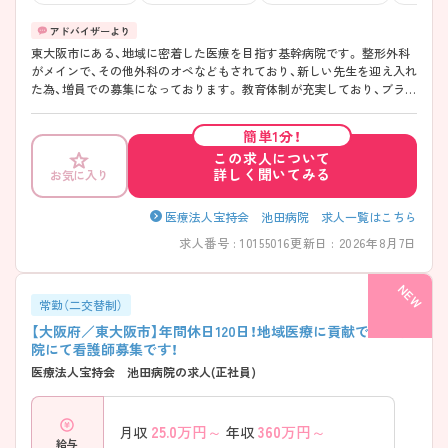
東大阪市にある、地域に密着した医療を目指す基幹病院です。 整形外科
がメインで、その他外科のオペなどもされており、新しい先生を迎え入れ
た為、増員での募集になっております。 教育体制が充実しており、ブラン
クの方も安心して再度キャリアを積むことが可能です◎ 託児所もあり、
産育休復帰率高く、復帰後は多様な働き方をご提案いただけるなど、長く
簡単1分！
働ける環境も整った病院です！ ぜひご興味のある方はお問合せくださ
この求人について
い！
詳しく聞いてみる
お気に入り
医療法人宝持会 池田病院 求人一覧はこちら
求人番号 : 10155016
更新日 : 2026年8月7日
常勤（二交替制）
【大阪府／東大阪市】年間休日120日！地域医療に貢献できる病
院にて看護師募集です！
医療法人宝持会 池田病院の求人(正社員)
25.0
万円～
360
万円～
月収
年収
給与