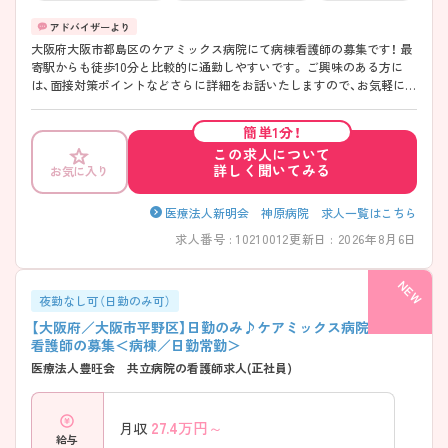
大阪府大阪市都島区のケアミックス病院にて病棟看護師の募集です！ 最
寄駅からも徒歩10分と比較的に通勤しやすいです。 ご興味のある方に
は、面接対策ポイントなどさらに詳細をお話いたしますので、お気軽にご
相談ください。
簡単1分！
この求人について
詳しく聞いてみる
お気に入り
医療法人新明会 神原病院 求人一覧はこちら
求人番号 : 10210012
更新日 : 2026年8月6日
夜勤なし可（日勤のみ可）
【大阪府／大阪市平野区】日勤のみ♪ケアミックス病院での正
看護師の募集＜病棟／日勤常勤＞
医療法人豊旺会 共立病院の看護師求人(正社員)
27.4
万円～
月収
給与