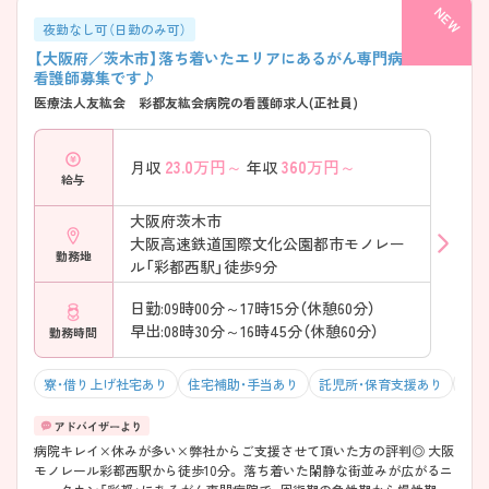
夜勤なし可（日勤のみ可）
【大阪府／茨木市】落ち着いたエリアにあるがん専門病院での
看護師募集です♪
医療法人友紘会 彩都友紘会病院の看護師求人(正社員)
23.0
万円～
360
万円～
月収
年収
給与
大阪府茨木市
大阪高速鉄道国際文化公園都市モノレー
勤務地
ル「彩都西駅」徒歩9分
日勤:09時00分～17時15分（休憩60分）
早出:08時30分～16時45分（休憩60分）
勤務時間
寮・借り上げ社宅あり
住宅補助・手当あり
託児所・保育支援あり
土日
病院キレイ×休みが多い×弊社からご支援させて頂いた方の評判◎ 大阪
モノレール彩都西駅から徒歩10分。 落ち着いた閑静な街並みが広がるニ