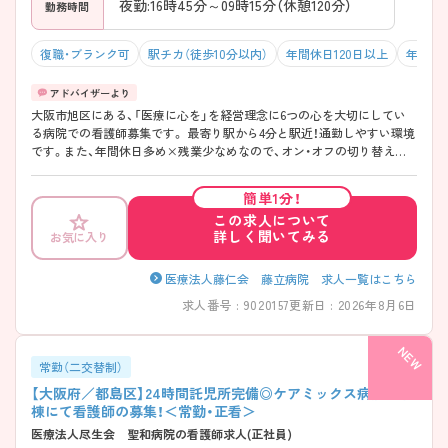
夜勤:16時45分～09時15分（休憩120分）
勤務時間
復職・ブランク可
駅チカ（徒歩10分以内）
年間休日120日以上
年収50
大阪市旭区にある、「医療に心を」を経営理念に6つの心を大切にしてい
る病院での看護師募集です。 最寄り駅から4分と駅近！通勤しやすい環境
です。また、年間休日多め×残業少なめなので、オン・オフの切り替えも
しっかりできます♪ 少しでも興味をお持ちの方は、お気軽にマイナビ看
護師までお問い合わせください。さらに詳しい情報をお伝えします！
簡単1分！
この求人について
詳しく聞いてみる
お気に入り
医療法人藤仁会 藤立病院 求人一覧はこちら
求人番号 : 9020157
更新日 : 2026年8月6日
常勤（二交替制）
【大阪府／都島区】24時間託児所完備◎ケアミックス病院の病
棟にて看護師の募集！＜常勤・正看＞
医療法人尽生会 聖和病院の看護師求人(正社員)