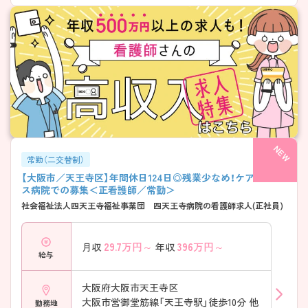
常勤（二交替制）
【大阪市／天王寺区】年間休日124日◎残業少なめ！ケアミック
ス病院での募集＜正看護師／常勤＞
社会福祉法人四天王寺福祉事業団 四天王寺病院の看護師求人(正社員)
29.7
万円～
396
万円～
月収
年収
給与
大阪府大阪市天王寺区
大阪市営御堂筋線「天王寺駅」徒歩10分 他
勤務地