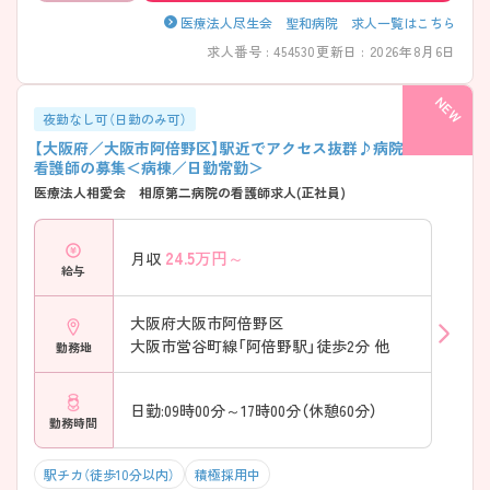
医療法人尽生会 聖和病院 求人一覧はこちら
求人番号 : 454530
更新日 : 2026年8月6日
夜勤なし可（日勤のみ可）
【大阪府／大阪市阿倍野区】駅近でアクセス抜群♪病院での正
看護師の募集＜病棟／日勤常勤＞
医療法人相愛会 相原第二病院の看護師求人(正社員)
24.5
万円～
月収
給与
大阪府大阪市阿倍野区
大阪市営谷町線「阿倍野駅」徒歩2分 他
勤務地
日勤:09時00分～17時00分（休憩60分）
勤務時間
駅チカ（徒歩10分以内）
積極採用中