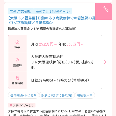
常勤（二交替制）
夜勤なし可（日勤のみ可）
【大阪市／福島区】日勤のみ♪病院病棟での看護師の募集で
す！＜正看護師／日勤常勤＞
医療法人藤田会 フジタ病院の看護師求人(正社員)
25.2
万円～
356
万円～
月収
年収
給与
大阪府大阪市福島区
ＪＲ大阪環状線「野田(ＪＲ)駅」徒歩5分
勤務地
他
日勤:09時00分～17時30分（休憩60分）
勤務時間
住宅補助・手当あり
駅チカ（徒歩10分以内）
積極採用中
大阪市福島区に位置する病院病棟における、日勤常勤正看護師の募集で
す！ 駅チカ徒歩5分以内☆通勤しやすい立地での就業です！ ご興味ある方