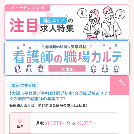
大阪府
常勤（二交替制）
【大阪市平野区／谷町線】駅近徒歩1分◎託児所あり♪ケアミッ
クス病院で看護師の募集です！
医療法人五月会 平野若葉会病院の求人(正社員)
31.5
万円～
450
万円～
月収
年収
給与