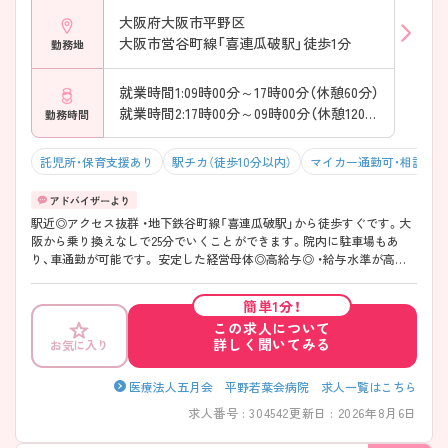
大阪府大阪市平野区
大阪市営谷町線「喜連瓜破駅」徒歩1分
勤務地
就業時間1:09時00分～17時00分（休憩60分）
就業時間2:17時00分～09時00分（休憩120分）
勤務時間
託児所・保育支援あり
駅チカ（徒歩10分以内）
マイカー通勤可・相談可
駅近◎アクセス抜群 ・地下鉄谷町線「喜連瓜破駅」から徒歩すぐです。大
阪から乗り換えなしで25分でいくことができます。院内に駐車場もあ
り、車通勤が可能です。 安定した経営母体◎高給与◎ ・給与水準が高く、
基本給に総額60,000円の手当がつきます。（職務手当20,000円、看護手当
20,000円、免許手当10,000円、危険手当10,000円） 子育てへの理解あり。
簡単1分！
管理職の方も子育て経験があるため、育児への理解があります。病院の
この求人について
徒歩2分に託児所もあります。
詳しく聞いてみる
お気に入り
医療法人五月会 平野若葉会病院 求人一覧はこちら
求人番号 : 304542
更新日 : 2026年8月6日