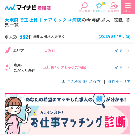
0
エリアから探す
希望の求人条件を選択
大阪府で正社員｜ケアミックス病院
の看護師求人・転職・募
集一覧
エリアから探す
駅・路線から探す
条件項目の選択に戻る
682
求人数 :
件
※非公開求人を除く
(2026年8月7日更新)
北陸・信越
関東
資格
勤務形態
エリア
大阪府
変更
＞
看護師、准看護師など
常勤、夜勤なし可など
雇用・
正社員 / ケアミックス病院
変更
＞
東海
関西
こだわり条件
施設形態
担当業務
病院、クリニック・診療所など
病棟、外来など
この検索条件の保存
条件をクリア
診察科目
こだわり条件
北海道・東北
中国・四国
美容外科、
未経験歓迎、
循環器内科など
土日祝休みなど
九州・沖縄
年収
雇用形態
年収500万円以上など
正社員、契約社員など