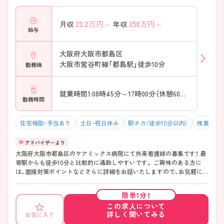
23.2
万円～
350
万円～
月収
年収
給与
大阪府大阪市都島区
大阪市営谷町線「都島駅」徒歩10分
勤務地
就業時間1:08時45分～17時00分（休憩60分）
勤務時間
住宅補助・手当あり
土日・祝日休み
駅チカ（徒歩10分以内）
残業10h
大阪府大阪市都島区のケアミックス病院にて外来看護師の募集です！ 最
寄駅からも徒歩10分と比較的に通勤しやすいです。 ご興味のある方に
は、面接対策ポイントなどさらに詳細をお話いたしますので、お気軽にご
相談ください。
簡単1分！
この求人について
詳しく聞いてみる
お気に入り