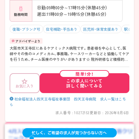
日勤:09時00分～17時15分（休憩45分）
遅出:11時00分～19時15分（休憩45分）
勤務時間
復職・ブランク可
住宅補助・手当あり
託児所・保育支援あり
駅チカ（
大阪市天王寺区にあるケアミックス病院です。患者様を中心として、医
師やその他のコメディカル、事務職、ケースワーカーなどと協働してケア
を行うため、チーム医療のやりがいがあります☆ 院外研修など積極的に
参加することもでき、スキルアップも可能。子育て理解もある職場で、保
育所費用補助制度もあり、子育て中の方も活躍中です。 ご興味のある方
簡単1分！
には、面接対策ポイントなど、さらに詳細をご案内しますのでお気軽にご
この求人について
相談ください！
詳しく聞いてみる
お気に入り
社会福祉法人四天王寺福祉事業団 四天王寺病院 求人一覧はこち
ら
求人番号 : 10272153
更新日 : 2026年8月6日