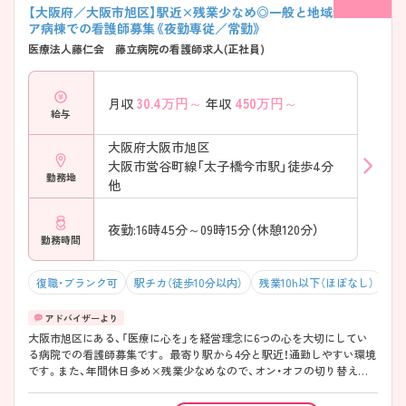
【大阪府／大阪市旭区】駅近×残業少なめ◎一般と地域包括ケ
ア病棟での看護師募集《夜勤専従／常勤》
医療法人藤仁会 藤立病院の看護師求人(正社員)
30.4
万円～
450
万円～
月収
年収
給与
大阪府大阪市旭区
大阪市営谷町線「太子橋今市駅」徒歩4分
勤務地
他
夜勤:16時45分～09時15分（休憩120分）
勤務時間
復職・ブランク可
駅チカ（徒歩10分以内）
残業10h以下（ほぼなし）
年
大阪市旭区にある、「医療に心を」を経営理念に6つの心を大切にしてい
る病院での看護師募集です。 最寄り駅から4分と駅近！通勤しやすい環境
です。また、年間休日多め×残業少なめなので、オン・オフの切り替えも
しっかりできます♪ 少しでも興味をお持ちの方は、お気軽にマイナビ看
護師までお問い合わせください。さらに詳しい情報をお伝えします！