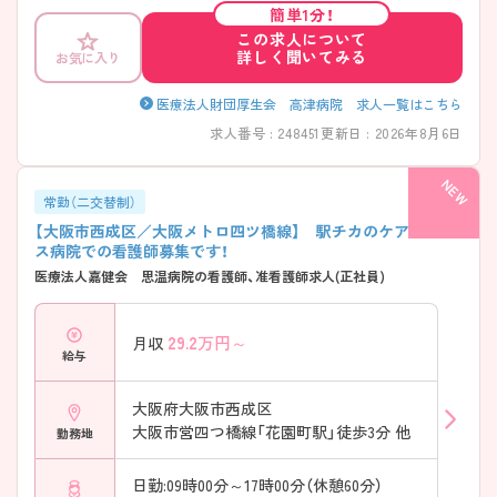
簡単1分！
この求人について
詳しく聞いてみる
お気に入り
医療法人財団厚生会 高津病院 求人一覧はこちら
求人番号 : 248451
更新日 : 2026年8月6日
常勤（二交替制）
【大阪市西成区／大阪メトロ四ツ橋線】 駅チカのケアミック
ス病院での看護師募集です！
医療法人嘉健会 思温病院の看護師、准看護師求人(正社員)
29.2
万円～
月収
給与
大阪府大阪市西成区
大阪市営四つ橋線「花園町駅」徒歩3分 他
勤務地
日勤:09時00分～17時00分（休憩60分）