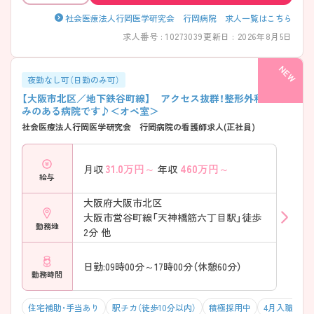
社会医療法人行岡医学研究会 行岡病院 求人一覧はこちら
求人番号 : 10273039
更新日 : 2026年8月5日
夜勤なし可（日勤のみ可）
【大阪市北区／地下鉄谷町線】 アクセス抜群！整形外科に強
みのある病院です♪＜オペ室＞
社会医療法人行岡医学研究会 行岡病院の看護師求人(正社員)
31.0
万円～
460
万円～
月収
年収
給与
大阪府大阪市北区
大阪市営谷町線「天神橋筋六丁目駅」徒歩
勤務地
2分 他
日勤:09時00分～17時00分（休憩60分）
勤務時間
住宅補助・手当あり
駅チカ（徒歩10分以内）
積極採用中
4月入職可