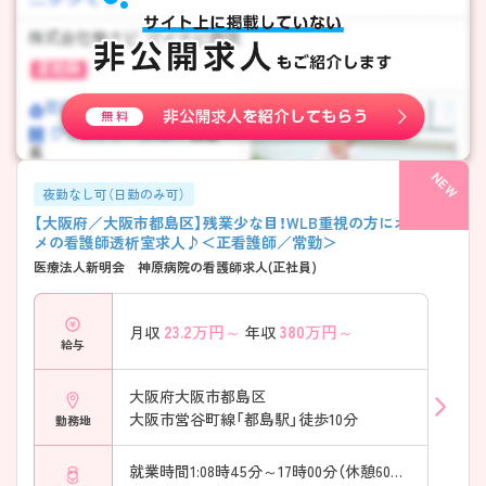
夜勤なし可（日勤のみ可）
【大阪府／大阪市都島区】残業少な目！WLB重視の方にオスス
メの看護師透析室求人♪＜正看護師／常勤＞
医療法人新明会 神原病院の看護師求人(正社員)
23.2
万円～
380
万円～
月収
年収
給与
大阪府大阪市都島区
大阪市営谷町線「都島駅」徒歩10分
勤務地
就業時間1:08時45分～17時00分（休憩60分）