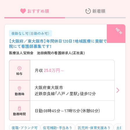
おすすめ順
新着順
フリーワード検索
夜勤なし可（日勤のみ可）
【大阪府／東大阪市】年間休日120日！地域医療に貢献できる病
院にて看護師募集です！
医療法人宝持会 池田病院の看護師求人(正社員)
25.0
万円～
月収
給与
大阪府東大阪市
近鉄奈良線「八戸ノ里駅」徒歩12分
勤務地
日勤:08時45分～17時15分（休憩60分）
勤務時間
復職・ブランク可
住宅補助・手当あり
託児所・保育支援あり
土日・祝