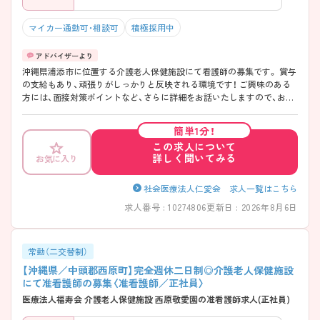
マイカー通勤可・相談可
積極採用中
沖縄県浦添市に位置する介護老人保健施設にて看護師の募集です。 賞与
の支給もあり、頑張りがしっかりと反映される環境です！ ご興味のある
方には、面接対策ポイントなど、さらに詳細をお話いたしますので、お気
軽にご相談ください。
簡単1分！
この求人について
詳しく聞いてみる
お気に入り
社会医療法人仁愛会 求人一覧はこちら
求人番号 : 10274806
更新日 : 2026年8月6日
常勤（二交替制）
【沖縄県／中頭郡西原町】完全週休二日制◎介護老人保健施設
にて准看護師の募集〈准看護師／正社員〉
医療法人福寿会 介護老人保健施設 西原敬愛園の准看護師求人(正社員)