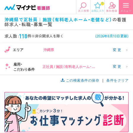
0
エリアから探す
希望の求人条件を選択
沖縄県で正社員｜施設（有料老人ホーム・老健など）
の看護
師求人・転職・募集一覧
エリアから探す
駅・路線から探す
条件項目の選択に戻る
118
求人数 :
件
※非公開求人を除く
(2026年8月10日更新)
北陸・信越
関東
資格
勤務形態
エリア
沖縄県
変更
＞
看護師、准看護師など
常勤、夜勤なし可など
雇用・
変更
＞
正社員 / 施設（有料老人ホーム・老
東海
関西
こだわり条件
施設形態
担当業務
1
健など）
病院、クリニック・診療所など
病棟、外来など
この検索条件の保存
条件をクリア
診察科目
こだわり条件
北海道・東北
中国・四国
美容外科、
未経験歓迎、
循環器内科など
土日祝休みなど
九州・沖縄
年収
雇用形態
1
年収500万円以上など
正社員、契約社員など