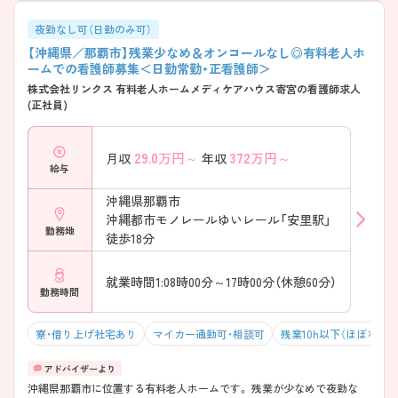
夜勤なし可（日勤のみ可）
【沖縄県／那覇市】残業少なめ＆オンコールなし◎有料老人ホ
ームでの看護師募集＜日勤常勤・正看護師＞
株式会社リンクス 有料老人ホームメディケアハウス寄宮の看護師求人
(正社員)
29.0
万円～
372
万円～
月収
年収
給与
沖縄県那覇市
沖縄都市モノレールゆいレール「安里駅」
勤務地
徒歩18分
就業時間1:08時00分～17時00分（休憩60分）
勤務時間
寮・借り上げ社宅あり
マイカー通勤可・相談可
残業10h以下（ほぼなし）
沖縄県那覇市に位置する有料老人ホームです。 残業が少なめで夜勤な