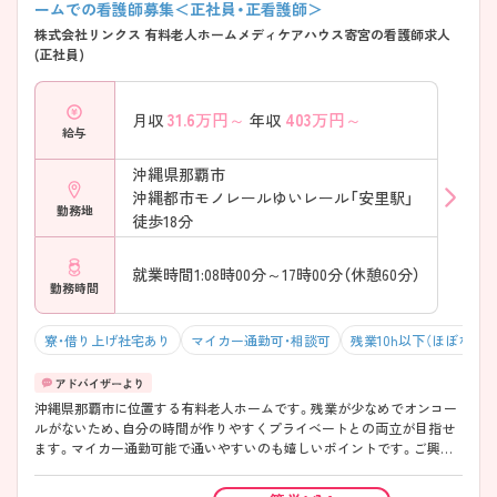
ームでの看護師募集＜正社員・正看護師＞
株式会社リンクス 有料老人ホームメディケアハウス寄宮の看護師求人
(正社員)
31.6
万円～
403
万円～
月収
年収
給与
沖縄県那覇市
沖縄都市モノレールゆいレール「安里駅」
勤務地
徒歩18分
就業時間1:08時00分～17時00分（休憩60分）
勤務時間
寮・借り上げ社宅あり
マイカー通勤可・相談可
残業10h以下（ほぼなし）
沖縄県那覇市に位置する有料老人ホームです。残業が少なめでオンコー
ルがないため、自分の時間が作りやすくプライベートとの両立が目指せ
ます。マイカー通勤可能で通いやすいのも嬉しいポイントです。ご興味
のある方には、面接対策ポイントなど、さらに詳細をお話しいたしますの
でお気軽にご相談ください！