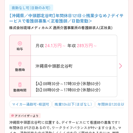
夜勤なし可（日勤のみ可）
【沖縄県／中頭郡北谷町】年間休日121日☆残業少なめ♪デイサ
ービスで看護師募集＜正看護師／日勤常勤＞
株式会社琉球メディカルズ 通所介護事業所の看護師求人(正社員)
24.1
万円～
289
万円～
月収
年収
給与
沖縄県中頭郡北谷町
勤務地
【A】:08時30分～17時30分（休憩60分）
【B】:08時00分～17時00分（休憩60分）
勤務時間
マイカー通勤可・相談可
残業10h以下（ほぼなし）
年間休日120日以上
沖縄県中頭郡北谷町に位置する、デイサービスにて看護師の募集です！
年間休日が121日あるので、ワークライフバランスが叶います☆また、マ
イカー通勤可能なので通勤らくらくです◎ ご興味のある方には、面接対