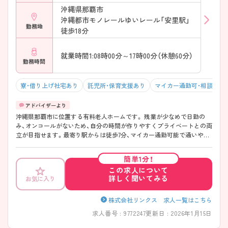
沖縄県那覇市
沖縄都市モノレールゆいレール「安里駅」
勤務地
徒歩18分
就業時間1:08時00分～17時00分（休憩60分）
勤務時間
寮・借り上げ社宅あり
託児所・保育支援あり
マイカー通勤可・相談可
沖縄県那覇市に位置する有料老人ホームです。 残業が少なめで日勤の
み、オンコールがないため、自分の時間が作りやすくプライベートとの両
立が目指せます。最寄り駅からは徒歩7分、マイカー通勤可能で通いやす
いのも嬉しいポイントです。 ご興味のある方には、面接対策ポイントな
ど、さらに詳細をお話しいたしますのでお気軽にご相談ください！
簡単1分！
この求人について
詳しく聞いてみる
お気に入り
株式会社リンクス 求人一覧はこちら
求人番号 : 9772247
更新日 : 2026年1月15日