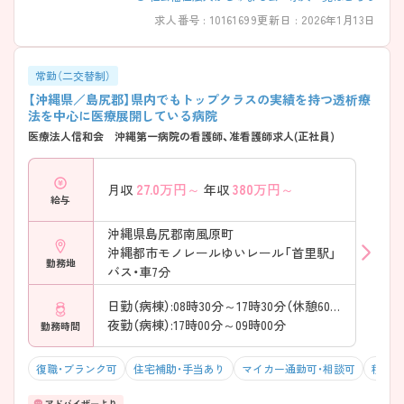
求人番号 : 10161699
更新日 : 2026年1月13日
常勤（二交替制）
【沖縄県／島尻郡】県内でもトップクラスの実績を持つ透析療
法を中心に医療展開している病院
医療法人信和会 沖縄第一病院の看護師、准看護師求人(正社員)
27.0
万円～
380
万円～
月収
年収
給与
沖縄県島尻郡南風原町
沖縄都市モノレールゆいレール「首里駅」
勤務地
バス・車7分
日勤（病棟）:08時30分～17時30分（休憩60分）
夜勤（病棟）:17時00分～09時00分
勤務時間
復職・ブランク可
住宅補助・手当あり
マイカー通勤可・相談可
積極採