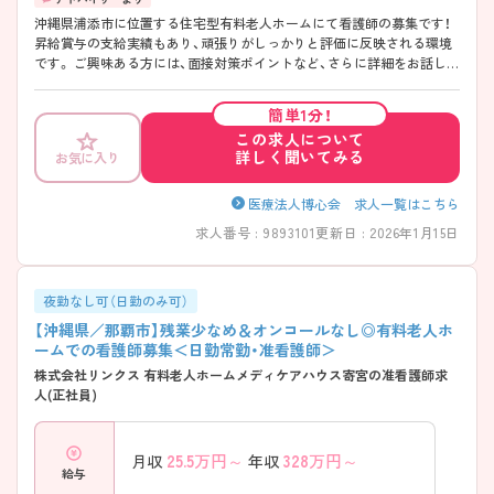
沖縄県浦添市に位置する住宅型有料老人ホームにて看護師の募集です！
昇給賞与の支給実績もあり、頑張りがしっかりと評価に反映される環境
です。 ご興味ある方には、面接対策ポイントなど、さらに詳細をお話しい
たしますのでお気軽にご相談ください！
簡単1分！
この求人について
詳しく聞いてみる
お気に入り
医療法人博心会 求人一覧はこちら
求人番号 : 9893101
更新日 : 2026年1月15日
夜勤なし可（日勤のみ可）
【沖縄県／那覇市】残業少なめ＆オンコールなし◎有料老人ホ
ームでの看護師募集＜日勤常勤・准看護師＞
株式会社リンクス 有料老人ホームメディケアハウス寄宮の准看護師求
人(正社員)
25.5
万円～
328
万円～
月収
年収
給与