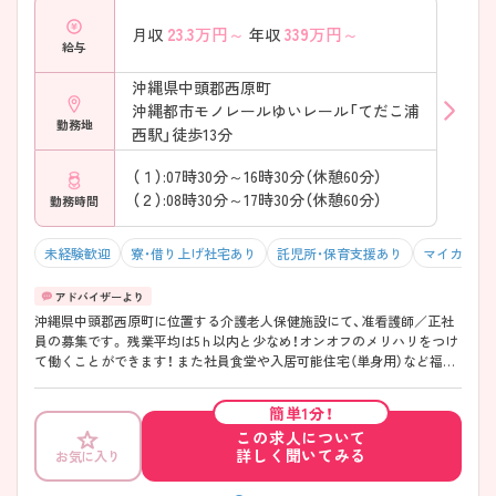
23.3
万円～
339
万円～
月収
年収
給与
沖縄県中頭郡西原町
沖縄都市モノレールゆいレール「てだこ浦
勤務地
西駅」徒歩13分
（１）:07時30分～16時30分（休憩60分）
（２）:08時30分～17時30分（休憩60分）
勤務時間
未経験歓迎
寮・借り上げ社宅あり
託児所・保育支援あり
マイカー通
沖縄県中頭郡西原町に位置する介護老人保健施設にて、准看護師／正社
員の募集です。 残業平均は5ｈ以内と少なめ！オンオフのメリハリをつけ
て働くことができます！ また社員食堂や入居可能住宅（単身用）など福利
厚生が充実しています♪ ご興味ある方には、面接対策ポイントなど、さ
らに詳細をお話しいたしますのでお気軽にご相談ください！
簡単1分！
この求人について
詳しく聞いてみる
お気に入り