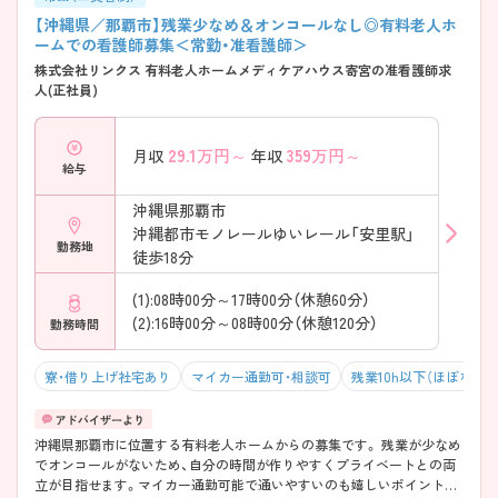
【沖縄県／那覇市】残業少なめ＆オンコールなし◎有料老人ホ
ームでの看護師募集＜常勤・准看護師＞
株式会社リンクス 有料老人ホームメディケアハウス寄宮の准看護師求
人(正社員)
29.1
万円～
359
万円～
月収
年収
給与
沖縄県那覇市
沖縄都市モノレールゆいレール「安里駅」
勤務地
徒歩18分
(1):08時00分～17時00分（休憩60分）
(2):16時00分～08時00分（休憩120分）
勤務時間
寮・借り上げ社宅あり
マイカー通勤可・相談可
残業10h以下（ほぼなし）
沖縄県那覇市に位置する有料老人ホームからの募集です。 残業が少なめ
でオンコールがないため、自分の時間が作りやすくプライベートとの両
立が目指せます。マイカー通勤可能で通いやすいのも嬉しいポイントで