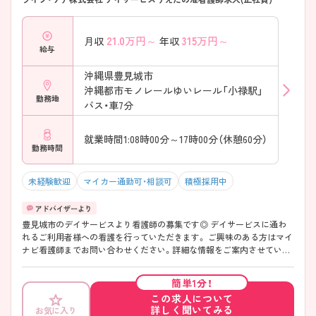
21.0
万円～
315
万円～
月収
年収
給与
沖縄県豊見城市
沖縄都市モノレールゆいレール「小禄駅」
勤務地
バス・車7分
就業時間1:08時00分～17時00分（休憩60分）
勤務時間
未経験歓迎
マイカー通勤可・相談可
積極採用中
豊見城市のデイサービスより看護師の募集です◎ デイサービスに通わ
れるご利用者様への看護を行っていただきます。 ご興味のある方はマイ
ナビ看護師までお問い合わせください。詳細な情報をご案内させていた
だきます♪
簡単1分！
この求人について
詳しく聞いてみる
お気に入り