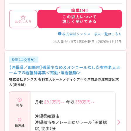
す。ご希望に合わせて日勤のみの勤務もご相談可能♪ ご興味のある方に
は、面接対策ポイントなど、さらに詳細をお話しいたしますのでお気軽に
簡単1分！
ご相談ください！
この求人について
詳しく聞いてみる
お気に入り
株式会社リンクス 求人一覧はこちら
求人番号 : 9771456
更新日 : 2026年1月15日
常勤（二交替制）
【沖縄県／那覇市】残業少なめ＆オンコールなし◎有料老人ホ
ームでの看護師募集＜常勤・准看護師＞
株式会社リンクス 有料老人ホームメディケアハウス前島の准看護師求
人(正社員)
29.1
万円～
359
万円～
月収
年収
給与
沖縄県那覇市
沖縄都市モノレールゆいレール「美栄橋
勤務地
駅」徒歩7分