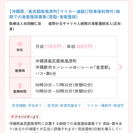
【沖縄県／島尻郡南風原町】マイカー通勤◎駐車場利用可！病
院での准看護師募集（常勤・准看護師）
医療法人社団輔仁会 嬉野が丘サマリヤ人病院の准看護師求人(正社
員)
17.0
万円～
269
万円～
月収
年収
給与
沖縄県島尻郡南風原町
沖縄都市モノレールゆいレール「首里駅」
勤務地
バス・車6分
08時30分～17時30分（休憩60分）
16時00分～00時30分（休憩60分）
勤務時間
住宅補助・手当あり
託児所・保育支援あり
マイカー通勤可・相談可
年
沖縄県島尻郡南原町に位置する病院での准看護師募集です 昇給・賞与あ
り！あなたの頑張りが正当に評価されます！ 完全週休2日制を導入してい