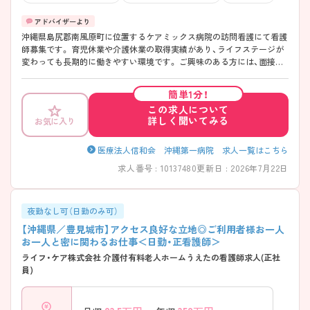
沖縄県島尻郡南風原町に位置するケアミックス病院の訪問看護にて看護
師募集です。 育児休業や介護休業の取得実績があり、ライフステージが
変わっても長期的に働きやすい環境です。 ご興味のある方には、面接対
策ポイントなど、さらに詳細をお話いたしますので、お気軽にご相談くだ
さい。
簡単1分！
この求人について
詳しく聞いてみる
お気に入り
医療法人信和会 沖縄第一病院 求人一覧はこちら
求人番号 : 10137480
更新日 : 2026年7月22日
夜勤なし可（日勤のみ可）
【沖縄県／豊見城市】アクセス良好な立地◎ご利用者様お一人
お一人と密に関わるお仕事＜日勤・正看護師＞
ライフ・ケア株式会社 介護付有料老人ホームうえたの看護師求人(正社
員)