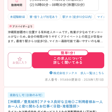
(2):16時00分～08時30分（休憩120分）
勤務時間
未経験歓迎
寮・借り上げ社宅あり
駅チカ（徒歩10分以内）
マイカー通
沖縄県那覇市に位置する有料老人ホームです。残業が少なめでオンコー
ルがないため、自分の時間が作りやすくプライベートとの両立が目指せ
ます。最寄り駅からは徒歩7分、マイカー通勤可能で通いやすいのも嬉し
いポイントです。ご興味のある方には、面接対策ポイントなど、さらに詳
細をお話しいたしますのでお気軽にご相談ください！
簡単1分！
この求人について
詳しく聞いてみる
お気に入り
株式会社リンクス 求人一覧はこちら
求人番号 : 9154844
更新日 : 2026年1月15日
夜勤なし可（日勤のみ可）
【沖縄県／豊見城市】アクセス良好な立地◎ご利用者様お一人
お一人と密に関わるお仕事＜日勤・准看護師＞
ライフ・ケア株式会社 デイサービスうえたの准看護師求人(正社員)