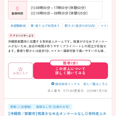
(1):08時00分～17時00分（休憩60分）
(2):16時00分～08時30分（休憩120分）
勤務時間
未経験歓迎
寮・借り上げ社宅あり
駅チカ（徒歩10分以内）
マイカー通
沖縄県那覇市に位置する有料老人ホームです。 残業が少なめでオンコー
ルがないため、自分の時間が作りやすくプライベートとの両立が目指せ
ます。最寄り駅からは徒歩7分、マイカー通勤可能で通いやすいのも嬉し
いポイントです。 ご希望に合わせて日勤のみの勤務もご相談可能♪ ご
興味のある方には、面接対策ポイントなど、さらに詳細をお話しいたしま
簡単1分！
すのでお気軽にご相談ください！
この求人について
詳しく聞いてみる
お気に入り
株式会社リンクス 求人一覧はこちら
求人番号 : 9771455
更新日 : 2026年1月15日
常勤（二交替制）
夜勤なし可（日勤のみ可）
【沖縄県／那覇市】残業少なめ＆オンコールなし◎有料老人ホ