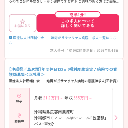
るので自分に時間をしっかり確保できます♪ ご興味のある方はご面接
のポイントをお伝えしますのでご気軽にお問合せください。
簡単1分！
この求人について
詳しく聞いてみる
お気に入り
医療法人社団輔仁会 嬉野が丘サマリヤ人病院 求人一覧はこち
ら
求人番号 : 10196264
更新日 : 2026年8月6日
【沖縄県／島尻郡】年間休日122日！福利厚生充実♪病院での看
護師募集＜正社員＞
医療法人社団輔仁会 嬉野が丘サマリヤ人病院の看護師求人(正社員)
21.2
万円～
335
万円～
月収
年収
給与
沖縄県島尻郡南風原町
沖縄都市モノレールゆいレール「首里駅」
勤務地
バス・車9分