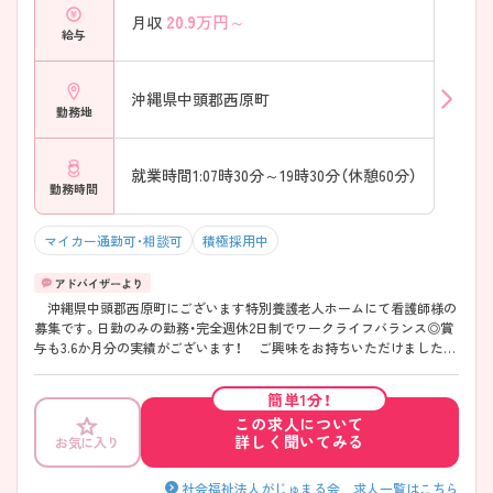
20.9
万円～
月収
給与
沖縄県中頭郡西原町
勤務地
就業時間1:07時30分～19時30分（休憩60分）
勤務時間
マイカー通勤可・相談可
積極採用中
沖縄県中頭郡西原町にございます特別養護老人ホームにて看護師様の
募集です。日勤のみの勤務・完全週休2日制でワークライフバランス◎賞
与も3.6か月分の実績がございます！ ご興味をお持ちいただけましたら
ぜひお問い合わせください。
簡単1分！
この求人について
詳しく聞いてみる
お気に入り
社会福祉法人がじゅまる会 求人一覧はこちら