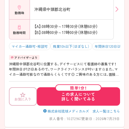
沖縄県中頭郡北谷町
勤務地
【A】:08時30分～17時30分（休憩60分）
【B】:08時00分～17時00分（休憩60分）
勤務時間
マイカー通勤可・相談可
残業10h以下（ほぼなし）
年間休日120日以上
沖縄県中頭郡北谷町に位置する、デイサービスにて看護師の募集です！
年間休日が121日あるので、ワークライフバランスが叶います☆また、マ
イカー通勤可能なので通勤らくらくです◎ ご興味のある方には、面接対
策ポイントなど、さらに詳細をお話しいたしますのでお気軽にご相談く
ださい！
簡単1分！
この求人について
詳しく聞いてみる
お気に入り
株式会社琉球メディカルズ 求人一覧はこちら
求人番号 : 10272967
更新日 : 2026年7月29日