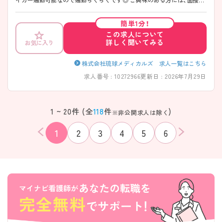
策ポイントなど、さらに詳細をお話しいたしますのでお気軽にご相談く
ださい！
簡単1分！
この求人について
詳しく聞いてみる
お気に入り
株式会社琉球メディカルズ 求人一覧はこちら
求人番号 : 10272966
更新日 : 2026年7月29日
1 ~ 20件 (全
118
件
)
※非公開求人は除く
1
2
3
4
5
6
該当件数
条件を
検索する
クリア
件