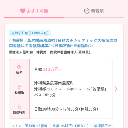
おすすめ順
新着順
フリーワード検索
夜勤なし可（日勤のみ可）
【沖縄県／島尻郡南風原町】日勤のみ♪ケアミックス病院の訪
問看護にて看護師募集！＜日勤常勤・正看護師＞
医療法人信和会 沖縄第一病院の看護師求人(正社員)
21.3
万円～
月収
給与
沖縄県島尻郡南風原町
沖縄都市モノレールゆいレール「首里駅」
勤務地
バス・車10分
日勤:08時30分～17時30分（休憩60分）
勤務時間
マイカー通勤可・相談可
残業10h以下（ほぼなし）
積極採用中