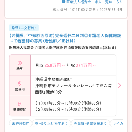
医療法人福寿会 求人一覧はこちら
求人番号 : 10111160
更新日 : 2026年8月4日
常勤（二交替制）
【沖縄県／中頭郡西原町】完全週休二日制◎介護老人保健施設
にて看護師の募集〈看護師／正社員〉
医療法人福寿会 介護老人保健施設 西原敬愛園の看護師求人(正社員)
25.8
万円～
374
万円～
月収
年収
給与
沖縄県中頭郡西原町
沖縄都市モノレールゆいレール「てだこ浦
勤務地
西駅」徒歩13分
（１）:07時30分～16時30分（休憩60分）
（２）:08時30分～17時30分（休憩60分）
勤務時間
未経験歓迎
寮・借り上げ社宅あり
託児所・保育支援あり
マイカー通