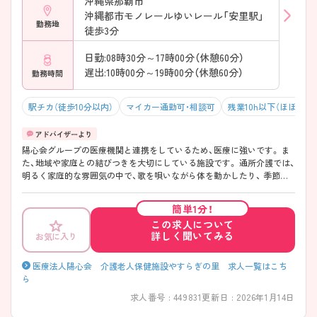
沖縄県那覇市
沖縄都市モノレールゆいレール「安里駅」
勤務地
徒歩3分
日勤:08時30分～17時00分（休憩60分）
遅出:10時00分～19時00分（休憩60分）
勤務時間
駅チカ（徒歩10分以内）
マイカー通勤可・相談可
残業10h以下（ほぼなし
陽心会グループの医療機関と連携をしているため、医療に強いです。 ま
た、地域や家庭との結びつきを大切にしている施設です。 通所介護では、
明るく家庭的な雰囲気の中で、歌を唄いながら体を動かしたり、 季節ご
とにイベントを行ってコミュニケーションを図るなど、 レクリエーショ
ンを楽しみながら身々機能の回復を行っています。
簡単1分！
この求人について
詳しく聞いてみる
お気に入り
医療法人陽心会 介護老人保健施設やすらぎの里 求人一覧はこち
ら
求人番号 : 449831
更新日 : 2026年1月14日