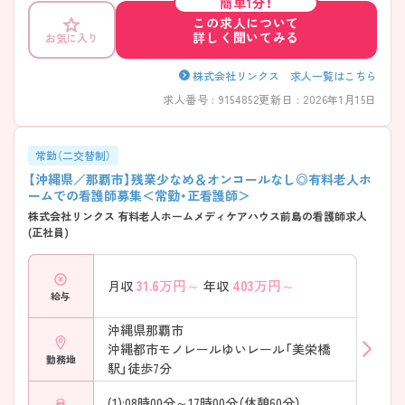
簡単1分！
この求人について
詳しく聞いてみる
お気に入り
株式会社リンクス 求人一覧はこちら
求人番号 : 9154852
更新日 : 2026年1月15日
常勤（二交替制）
【沖縄県／那覇市】残業少なめ＆オンコールなし◎有料老人ホ
ームでの看護師募集＜常勤・正看護師＞
株式会社リンクス 有料老人ホームメディケアハウス前島の看護師求人
(正社員)
31.6
万円～
403
万円～
月収
年収
給与
沖縄県那覇市
沖縄都市モノレールゆいレール「美栄橋
勤務地
駅」徒歩7分
(1):08時00分～17時00分（休憩60分）