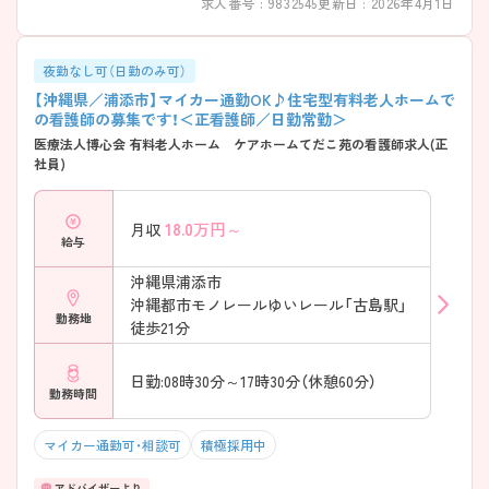
求人番号 : 9832545
更新日 : 2026年4月1日
夜勤なし可（日勤のみ可）
【沖縄県／浦添市】マイカー通勤OK♪住宅型有料老人ホームで
の看護師の募集です！＜正看護師／日勤常勤＞
医療法人博心会 有料老人ホーム ケアホームてだこ苑の看護師求人(正
社員)
18.0
万円～
月収
給与
沖縄県浦添市
沖縄都市モノレールゆいレール「古島駅」
勤務地
徒歩21分
日勤:08時30分～17時30分（休憩60分）
勤務時間
マイカー通勤可・相談可
積極採用中