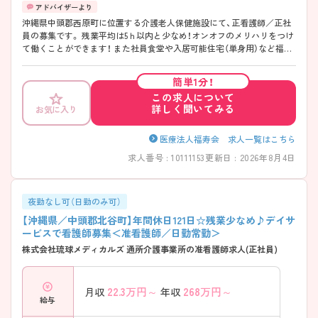
沖縄県中頭郡西原町に位置する介護老人保健施設にて、正看護師／正社
員の募集です。 残業平均は5ｈ以内と少なめ！オンオフのメリハリをつけ
て働くことができます！ また社員食堂や入居可能住宅（単身用）など福利
厚生が充実しています♪ ご興味ある方には、面接対策ポイントなど、さ
らに詳細をお話しいたしますのでお気軽にご相談ください！
簡単1分！
この求人について
詳しく聞いてみる
お気に入り
医療法人福寿会 求人一覧はこちら
求人番号 : 10111153
更新日 : 2026年8月4日
夜勤なし可（日勤のみ可）
【沖縄県／中頭郡北谷町】年間休日121日☆残業少なめ♪デイサ
ービスで看護師募集＜准看護師／日勤常勤＞
株式会社琉球メディカルズ 通所介護事業所の准看護師求人(正社員)
22.3
万円～
268
万円～
月収
年収
給与