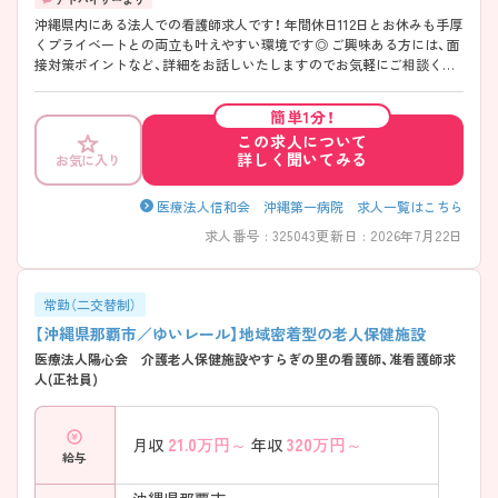
沖縄県内にある法人での看護師求人です！ 年間休日112日とお休みも手厚
くプライベートとの両立も叶えやすい環境です◎ ご興味ある方には、面
接対策ポイントなど、詳細をお話しいたしますのでお気軽にご相談くだ
さい。
簡単1分！
この求人について
詳しく聞いてみる
お気に入り
医療法人信和会 沖縄第一病院 求人一覧はこちら
求人番号 : 325043
更新日 : 2026年7月22日
常勤（二交替制）
【沖縄県那覇市／ゆいレール】地域密着型の老人保健施設
医療法人陽心会 介護老人保健施設やすらぎの里の看護師、准看護師求
人(正社員)
21.0
万円～
320
万円～
月収
年収
給与