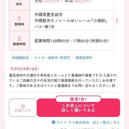
23.5
万円～
352
万円～
月収
年収
給与
沖縄県豊見城市
沖縄都市モノレールゆいレール「小禄駅」
勤務地
バス・車7分
就業時間1:08時00分～17時00分（休憩60分）
勤務時間
未経験歓迎
マイカー通勤可・相談可
積極採用中
豊見城市の介護付き有料老人ホームより看護師の募集です◎ 入居され
ているご高齢の方々の生活の場で看護業務を行っていただくお仕事で
す。 ご興味のある方はマイナビ看護師までお問い合わせください。詳細
な情報をご案内させていただきます♪
簡単1分！
この求人について
詳しく聞いてみる
お気に入り
ライフ・ケア株式会社 求人一覧はこちら