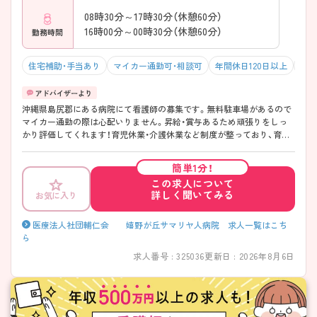
08時30分～17時30分（休憩60分）
16時00分～00時30分（休憩60分）
勤務時間
住宅補助・手当あり
マイカー通勤可・相談可
年間休日120日以上
積極
沖縄県島尻郡にある病院にて看護師の募集です。無料駐車場があるので
マイカー通勤の際は心配いりません。昇給・賞与あるため頑張りをしっ
かり評価してくれます！育児休業・介護休業など制度が整っており、育児
や介護をしながらでも働きやすい職場です。さらに、永年勤続制度や退
職金制度など福利厚生充実しており、長く働きやすい環境づくりがされ
簡単1分！
ています。ご興味ある方は面接ポイントをお伝えしますので、お気軽に
この求人について
ご連絡ください。
詳しく聞いてみる
お気に入り
医療法人社団輔仁会 嬉野が丘サマリヤ人病院 求人一覧はこち
ら
求人番号 : 325036
更新日 : 2026年8月6日