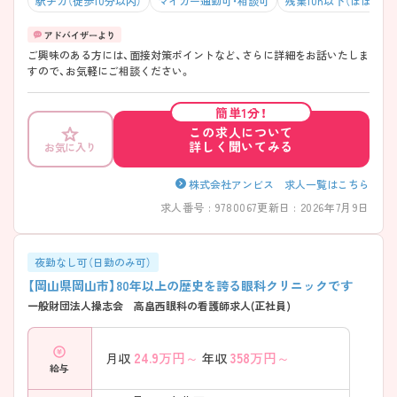
駅チカ（徒歩10分以内）
マイカー通勤可・相談可
残業10h以下（ほぼなし
ご興味のある方には、面接対策ポイントなど、さらに詳細をお話いたしま
すので、お気軽にご相談ください。
簡単1分！
この求人について
詳しく聞いてみる
お気に入り
株式会社アンビス 求人一覧はこちら
求人番号 : 9780067
更新日 : 2026年7月9日
夜勤なし可（日勤のみ可）
【岡山県岡山市】80年以上の歴史を誇る眼科クリニックです
一般財団法人操志会 高畠西眼科の看護師求人(正社員)
24.9
万円～
358
万円～
月収
年収
給与