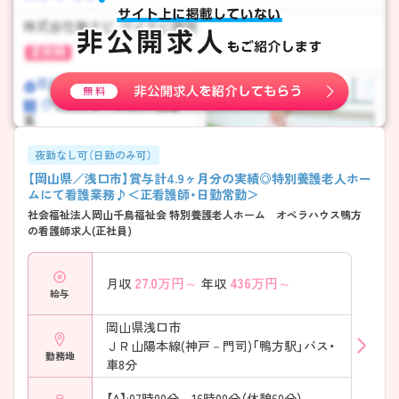
夜勤なし可（日勤のみ可）
【岡山県／浅口市】賞与計4.9ヶ月分の実績◎特別養護老人ホー
ムにて看護業務♪＜正看護師・日勤常勤＞
社会福祉法人岡山千鳥福祉会 特別養護老人ホーム オペラハウス鴨方
の看護師求人(正社員)
27.0
万円～
436
万円～
月収
年収
給与
岡山県浅口市
ＪＲ山陽本線(神戸－門司)「鴨方駅」バス・
勤務地
車8分
【A】:07時00分～16時00分（休憩60分）