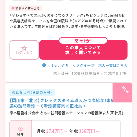
「関わるすべての人が、笑みになるクリニック」をビジョンに、医療脱毛
や美容皮膚科サービスを全国60院以上（※2025年10月時点）で展開されて
いる法人です。年間休日は110日あり、夏季・冬季休暇もしっかりと取得
できるため、プライベートの時間も大切にしながら働けます。在籍する
スタッフの8割以上が美容業界未経験からスタートしており、入職後は動
簡単1分！
画研修や先輩によるマンツーマンの指導など、約1～2ヶ月かけてじっく
この求人について
り学べる教育体制が整っています。産休・育休の取得・復帰実績も豊富
詳しく聞いてみる
お気に入り
で、ライフステージの変化に合わせて長く安心してキャリアを築きたい
方にもおすすめです。さらに、最大90％OFFの職員割引制度や社員旅行
といった嬉しい福利厚生も充実しています。美容に興味があり、資格を
エミナルクリニックグループ 求人一覧はこちら
活かして新しい分野で専門性を高めたい方に最適な環境です。ご興味の
求人番号 : 10208366
更新日 : 2026年8月7日
ある方は詳細等をお伝えしますので、お気軽にお問い合わせください。
夜勤なし可（日勤のみ可）
【岡山市／北区】フレックスタイム導入かつ高給与！未経験歓
迎の訪問看護にて看護師募集＜正社員＞
岸本建設株式会社 ともに訪問看護ステーションの看護師求人(正社員)
27.4
万円～
366
万円～
月収
年収
給与