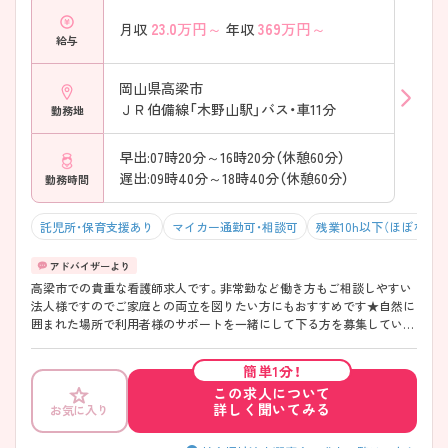
23.0
万円～
369
万円～
月収
年収
給与
岡山県高梁市
ＪＲ伯備線「木野山駅」バス・車11分
勤務地
早出:07時20分～16時20分（休憩60分）
遅出:09時40分～18時40分（休憩60分）
勤務時間
託児所・保育支援あり
マイカー通勤可・相談可
残業10h以下（ほぼなし）
高梁市での貴重な看護師求人です。非常勤など働き方もご相談しやすい
法人様ですのでご家庭との両立を図りたい方にもおすすめです★自然に
囲まれた場所で利用者様のサポートを一緒にして下る方を募集していま
す。 ご興味のある方はお気軽にご連絡下さい。
簡単1分！
この求人について
詳しく聞いてみる
お気に入り