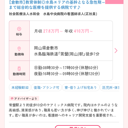
【倉敷市】教育体制◎水島エリアの基幹となる急性期～回復期
まで総合的な医療を提供する病院です♪
社会医療法人水和会 水島中央病院の看護師求人(正社員)
27.8
万円～
410
万円～
月収
年収
給与
岡山県倉敷市
水島臨海鉄道「常盤(岡山)駅」徒歩7分
勤務地
日勤:08時30分～17時00分（休憩60分）
夜勤:16時30分～09時00分（休憩120分）
勤務時間
未経験歓迎
復職・ブランク可
寮・借り上げ社宅あり
託児所・保育支
常盤駅より約徒歩10分のケアミックス病院です。院内はホテルのような
高級感、清潔感があり、職員も若い方が多く、伸び伸びと働かれていま
す。若い職員が多いのは、看護師へのキャリア開発支援を重要視されて
おり、新人研修としてプリセプター制を導入、2年目・3年目看護師へも継
続的に関わり、卒後3年以上の職員へは個人のキャリアアップ、組織での