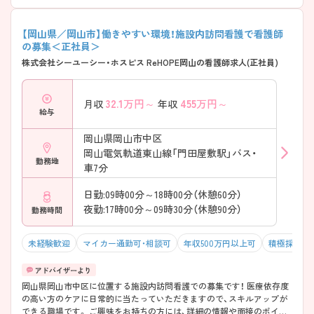
【岡山県／岡山市】働きやすい環境！施設内訪問看護で看護師
の募集＜正社員＞
株式会社シーユーシー・ホスピス ReHOPE岡山の看護師求人(正社員)
32.1
万円～
455
万円～
月収
年収
給与
岡山県岡山市中区
岡山電気軌道東山線「門田屋敷駅」バス・
勤務地
車7分
日勤:09時00分～18時00分（休憩60分）
夜勤:17時00分～09時30分（休憩90分）
勤務時間
未経験歓迎
マイカー通勤可・相談可
年収500万円以上可
積極採用中
岡山県岡山市中区に位置する施設内訪問看護での募集です！ 医療依存度
の高い方のケアに日常的に当たっていただきますので、スキルアップが
できる職場です。 ご興味をお持ちの方には、詳細の情報や面接のポイン