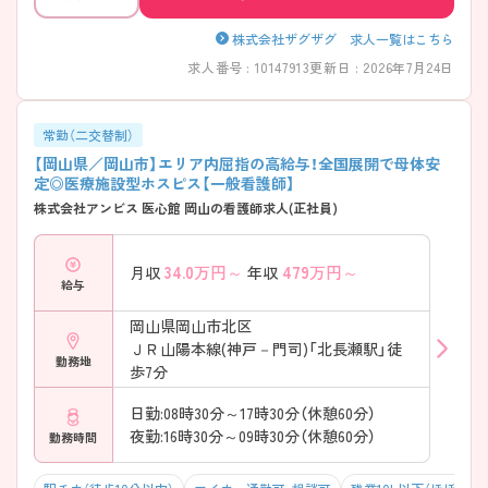
株式会社ザグザグ 求人一覧はこちら
求人番号 : 10147913
更新日 : 2026年7月24日
常勤（二交替制）
【岡山県／岡山市】エリア内屈指の高給与！全国展開で母体安
定◎医療施設型ホスピス【一般看護師】
株式会社アンビス 医心館 岡山の看護師求人(正社員)
34.0
万円～
479
万円～
月収
年収
給与
岡山県岡山市北区
ＪＲ山陽本線(神戸－門司)「北長瀬駅」徒
勤務地
歩7分
日勤:08時30分～17時30分（休憩60分）
夜勤:16時30分～09時30分（休憩60分）
勤務時間