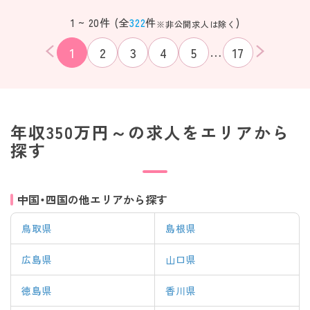
1 ~ 20件 (全
322
件
)
※非公開求人は除く
…
1
2
3
4
5
17
年収350万円～の求人をエリアから
探す
中国・四国の他エリアから探す
鳥取県
島根県
広島県
山口県
該当件数
条件を
検索する
徳島県
香川県
クリア
件