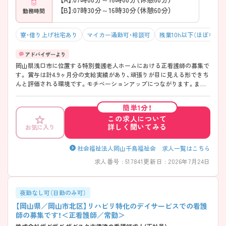
【B】:07時30分～16時30分（休憩60分）
勤務時間
寮・借り上げ社宅あり
マイカー通勤可・相談可
残業10h以下（ほぼなし）
岡山県浅口市に位置する特別養護老人ホームにおける正看護師の募集で
す。 賞与は計4.9ヶ月分の支給実績があり、頑張りが目に見える形できち
んと評価される環境です。モチベーションアップにつながります。また、
育児休業・介護休業・看護休暇の取得実績があり、ライフステージが変化
しても働ける職場環境です。 ご興味のある方には、面接対策ポイントな
簡単1分！
ど、さらに詳細をご案内しますのでお気軽にご相談ください！
この求人について
詳しく聞いてみる
お気に入り
社会福祉法人岡山千鳥福祉会 求人一覧はこちら
求人番号 : 517841
更新日 : 2026年7月24日
夜勤なし可（日勤のみ可）
【岡山県／岡山市北区】リハビリ特化のデイサービスでの看護
師の募集です！＜正看護師／常勤＞