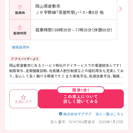
岡山県倉敷市
ＪＲ宇野線「茶屋町駅」バス・車8分 他
勤務地
就業時間1:08時30分～17時30分（休憩60分）
勤務時間
積極採用中
岡山県倉敷市にあるリハビリ特化のデイサービスでの看護師求人です！
制服貸与、定期健康診断、社員購入割引制度などの福利厚生も充実してお
り、安心して長く働ける環境です♪ また資格手当、処遇改善手当、職務手
当などの各種手当の他にも、昇給・賞与制度があるので、金銭面でも安心
です◎ ご興味がある方はご面接のポイントをお伝えしますので、お気軽
簡単1分！
にお問い合わせください！
この求人について
詳しく聞いてみる
お気に入り
株式会社ザグザグ 求人一覧はこちら
求人番号 : 10147906
更新日 : 2026年1月29日