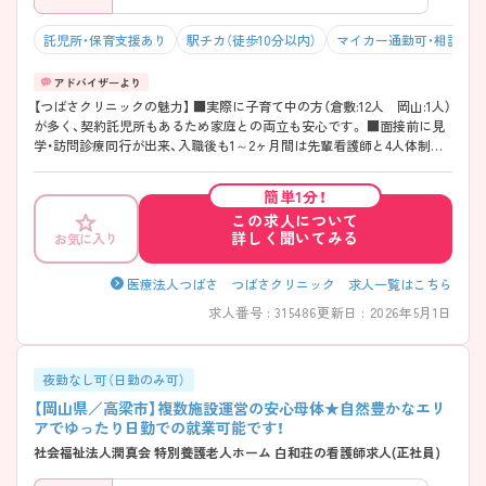
託児所・保育支援あり
駅チカ（徒歩10分以内）
マイカー通勤可・相談可
【つばさクリニックの魅力】 ■実際に子育て中の方（倉敷:12人 岡山:1人）
が多く、契約託児所もあるため家庭との両立も安心です。 ■面接前に見
学・訪問診療同行が出来、入職後も1～2ヶ月間は先輩看護師と4人体制の
診療を行うなど、丁寧に教えて下さる環境です。 ■ドライバー付きでの
訪問診療のため、人を乗せての運転が不安な方も心配なく訪問診療に集
簡単1分！
中できます。
この求人について
詳しく聞いてみる
お気に入り
医療法人つばさ つばさクリニック 求人一覧はこちら
求人番号 : 315486
更新日 : 2026年5月1日
夜勤なし可（日勤のみ可）
【岡山県／高梁市】複数施設運営の安心母体★自然豊かなエリ
アでゆったり日勤での就業可能です！
社会福祉法人潤真会 特別養護老人ホーム 白和荘の看護師求人(正社員)