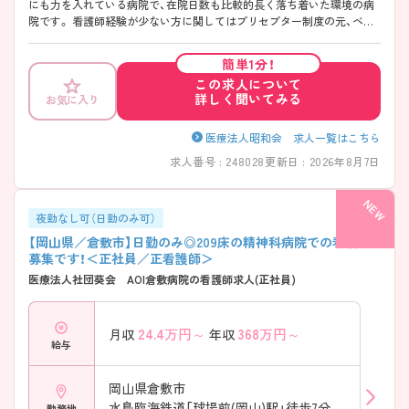
にも力を入れている病院で、在院日数も比較的長く落ち着いた環境の病
院です。 看護師経験が少ない方に関してはプリセプター制度の元、ベテ
ラン看護師が指導をして下さいます。 ブランクをお持ちの方も無理なく
業務に復帰していただくことができる環境です。よ り詳しく知りたい方
簡単1分！
には、面接ポイントや求人の詳細をお伝えいたしますので、お問い合わせ
この求人について
ください
詳しく聞いてみる
お気に入り
医療法人昭和会 求人一覧はこちら
求人番号 : 248028
更新日 : 2026年8月7日
夜勤なし可（日勤のみ可）
【岡山県／倉敷市】日勤のみ◎209床の精神科病院での看護師
募集です！＜正社員／正看護師＞
医療法人社団葵会 AOI倉敷病院の看護師求人(正社員)
24.4
万円～
368
万円～
月収
年収
給与
岡山県倉敷市
水島臨海鉄道「球場前(岡山)駅」徒歩7分
勤務地