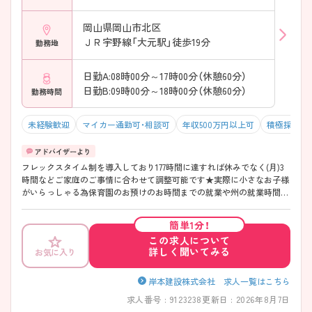
岡山県岡山市北区
ＪＲ宇野線「大元駅」徒歩19分
勤務地
日勤A:08時00分～17時00分（休憩60分）
日勤B:09時00分～18時00分（休憩60分）
勤務時間
未経験歓迎
マイカー通勤可・相談可
年収500万円以上可
積極採用中
フレックスタイム制を導入しており177時間に達すれば休みでなく(月)3
時間などご家庭のご事情に合わせて調整可能です★実際に小さなお子様
がいらっしゃる為保育園のお預けのお時間までの就業や州の就業時間を
調整し週に1度お子様の通院にあてられる方など柔軟にご就業いただい
ています！20代～50代まで幅広い世代の看護師様が活躍中で横の繋がり
簡単1分！
もできている温かい雰囲気のステーションです！直行直帰も可能な日勤
この求人について
のみでの就業でワークライフバランスも取りやすいですよ！ご面談だけ
詳しく聞いてみる
お気に入り
でなく、ご見学もご相談可能なオープンな法人ですので在宅分野にご興
味おありな方は是非ご相談ください！
岸本建設株式会社 求人一覧はこちら
求人番号 : 9123238
更新日 : 2026年8月7日