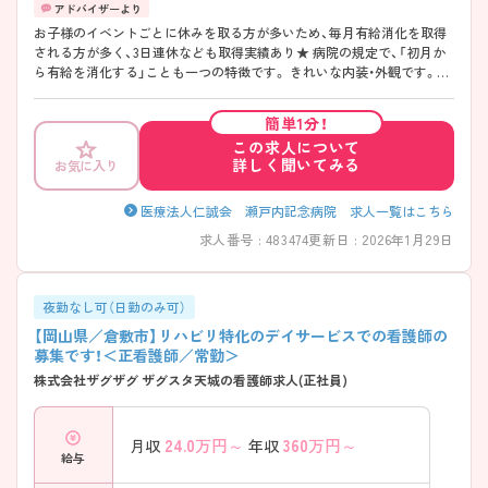
お子様のイベントごとに休みを取る方が多いため、毎月有給消化を取得
される方が多く、3日連休なども取得実績あり★ 病院の規定で、「初月か
ら有給を消化する」ことも一つの特徴です。 きれいな内装・外観です。ま
た、精神科病院ですが、認知症メインと一般の療養病棟になるため、ほぼ
高齢者看護というイメージになります。
簡単1分！
この求人について
詳しく聞いてみる
お気に入り
医療法人仁誠会 瀬戸内記念病院 求人一覧はこちら
求人番号 : 483474
更新日 : 2026年1月29日
夜勤なし可（日勤のみ可）
【岡山県／倉敷市】リハビリ特化のデイサービスでの看護師の
募集です！＜正看護師／常勤＞
株式会社ザグザグ ザグスタ天城の看護師求人(正社員)
24.0
万円～
360
万円～
月収
年収
給与