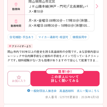
岡山県岡山市北区
ＪＲ山陽本線(神戸－門司)「北長瀬駅」バ
勤務地
ス・車10分
月・水・金曜日:08時30分～17時30分（休憩75分）
火・木曜日:08時30分～18時00分（休憩105分）
勤務時間
住宅補助・手当あり
マイカー通勤可・相談可
積極採用中
岡山市内で80年以上の歴史を誇る高畠眼科の分院です。主な診察内容は
レーシックや白内障手術など眼科の手術をメインで行っているクリニッ
クです。眼科経験がない方も指導がありますので安心して就業できま
す。求人詳細に関しましては担当アドバイザーまでお気軽にお尋ねくだ
さい。
簡単1分！
この求人について
詳しく聞いてみる
お気に入り
一般財団法人操志会 高畠西眼科 求人一覧はこちら
求人番号 : 529799
更新日 : 2026年6月5日