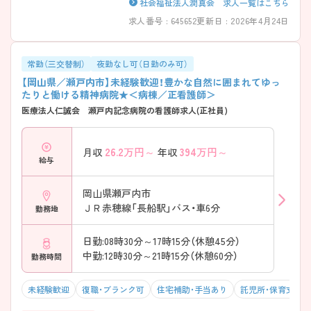
社会福祉法人潤真会 求人一覧はこちら
求人番号 : 645652
更新日 : 2026年4月24日
常勤（三交替制）
夜勤なし可（日勤のみ可）
【岡山県／瀬戸内市】未経験歓迎！豊かな自然に囲まれてゆっ
たりと働ける精神病院★＜病棟／正看護師＞
医療法人仁誠会 瀬戸内記念病院の看護師求人(正社員)
26.2
万円～
394
万円～
月収
年収
給与
岡山県瀬戸内市
ＪＲ赤穂線「長船駅」バス・車6分
勤務地
日勤:08時30分～17時15分（休憩45分）
中勤:12時30分～21時15分（休憩60分）
勤務時間
未経験歓迎
復職・ブランク可
住宅補助・手当あり
託児所・保育支援