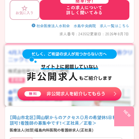
簡単1分！
目標達成に向けた相互の取り組みとして、段階別研修を取り入れている
この求人について
からです。実習環境を整えるための実習指導者研修なども行っており、
詳しく聞いてみる
お気に入り
教育を受けるだけでなく、教育をする側としてのスキルアップも可能に
なっております。ご興味のある方はぜひお気軽にお問い合わせください
社会医療法人水和会 水島中央病院 求人一覧はこちら
求人番号 : 243552
更新日 : 2026年8月7日
【岡山市北区】岡山駅からのアクセス◎月の希望休5日程度相
談可！看護師の募集中です！＜正社員／正看＞
医療法人(社団)福島内科医院の看護師求人(正社員)