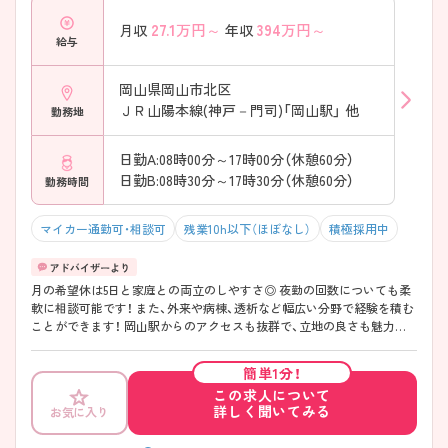
27.1
万円～
394
万円～
月収
年収
給与
岡山県岡山市北区
ＪＲ山陽本線(神戸－門司)「岡山駅」 他
勤務地
日勤A:08時00分～17時00分（休憩60分）
日勤B:08時30分～17時30分（休憩60分）
勤務時間
マイカー通勤可・相談可
残業10h以下（ほぼなし）
積極採用中
月の希望休は5日と家庭との両立のしやすさ◎ 夜勤の回数についても柔
軟に相談可能です！ また、外来や病棟、透析など幅広い分野で経験を積む
ことができます！ 岡山駅からのアクセスも抜群で、立地の良さも魅力の
一つです！
簡単1分！
この求人について
詳しく聞いてみる
お気に入り