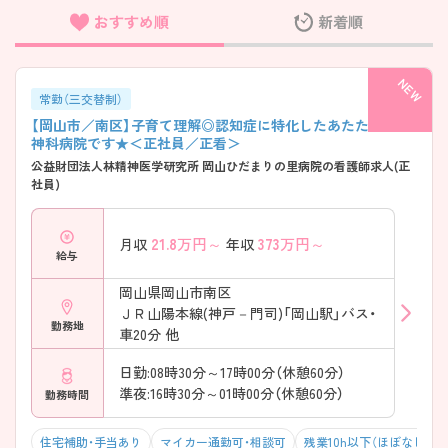
おすすめ順
新着順
フリーワード検索
常勤（三交替制）
【岡山市／南区】子育て理解◎認知症に特化したあたたかな精
神科病院です★＜正社員／正看＞
公益財団法人林精神医学研究所 岡山ひだまりの里病院の看護師求人(正
社員)
21.8
万円～
373
万円～
月収
年収
給与
岡山県岡山市南区
ＪＲ山陽本線(神戸－門司)「岡山駅」バス・
勤務地
車20分 他
日勤:08時30分～17時00分（休憩60分）
準夜:16時30分～01時00分（休憩60分）
勤務時間
住宅補助・手当あり
マイカー通勤可・相談可
残業10h以下（ほぼなし）