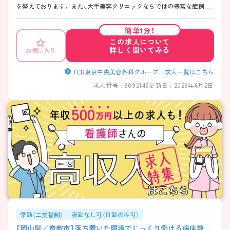
を整えております。 また、大手美容クリニックならではの豊富な症例数
があり、安定した環境で実践を通してスピーディーにスキルアップを目
指せます。インセンティブ制度によって努力や成果がしっかり評価され
簡単1分！
るため、やりがいを感じながら働ける点も魅力です。 また、「ビューティ
この求人について
ーサポート制度」により、自身も美容医療を特別価格で体験できるため、
詳しく聞いてみる
お気に入り
美容に興味のある方にとっては嬉しい福利厚生が整っております。働き
ながらキレイも叶う環境です！ 美容に関心があり、スキルアップと収入
面の両立を目指したい方におすすめです♪
TCB東京中央美容外科グループ 求人一覧はこちら
求人番号 : 9092146
更新日 : 2026年6月2日
常勤（二交替制）
夜勤なし可（日勤のみ可）
【岡山県／倉敷市】落ち着いた環境でじっくり働ける病床数