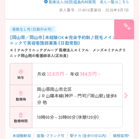
医療法人(社団)福島内科医院 求人一覧はこちら
求人番号 : 314816
更新日 : 2026年8月7日
夜勤なし可（日勤のみ可）
【岡山県／岡山市】未経験OK★完全予約制♪脱毛メインのクリ
ニックで美容看護師募集《日勤常勤》
エミナルクリニックグループ 医療法人エミフル メンズエミナルクリ
ニック岡山院の看護師求人(正社員)
32.0
万円～
384
万円～
月収
年収
給与
岡山県岡山市北区
ＪＲ山陽本線(神戸－門司)「岡山駅」徒歩8
勤務地
分 他
10時00分～20時00分（休憩120分）
勤務時間
未経験歓迎
復職・ブランク可
駅チカ（徒歩10分以内）
積極採用中