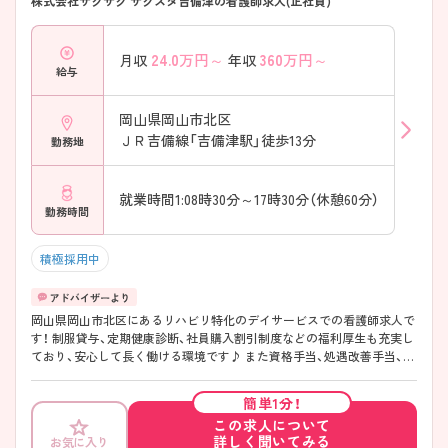
株式会社ザグザグ ザグスタ吉備津の看護師求人(正社員)
24.0
万円～
360
万円～
月収
年収
給与
岡山県岡山市北区
ＪＲ吉備線「吉備津駅」徒歩13分
勤務地
就業時間1:08時30分～17時30分（休憩60分）
勤務時間
積極採用中
岡山県岡山市北区にあるリハビリ特化のデイサービスでの看護師求人で
す！ 制服貸与、定期健康診断、社員購入割引制度などの福利厚生も充実し
ており、安心して長く働ける環境です♪ また資格手当、処遇改善手当、職
務手当などの各種手当の他にも、昇給・賞与制度があるので、金銭面でも
安心です◎ ご興味がある方はご面接のポイントをお伝えしますので、お
簡単1分！
気軽にお問い合わせください！
この求人について
詳しく聞いてみる
お気に入り