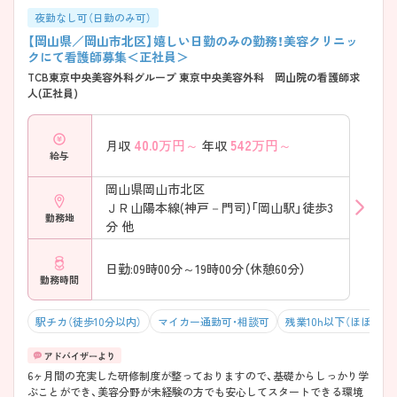
夜勤なし可（日勤のみ可）
【岡山県／岡山市北区】嬉しい日勤のみの勤務！美容クリニッ
クにて看護師募集＜正社員＞
TCB東京中央美容外科グループ 東京中央美容外科 岡山院の看護師求
人(正社員)
40.0
万円～
542
万円～
月収
年収
給与
岡山県岡山市北区
ＪＲ山陽本線(神戸－門司)「岡山駅」徒歩3
勤務地
分 他
日勤:09時00分～19時00分（休憩60分）
勤務時間
駅チカ（徒歩10分以内）
マイカー通勤可・相談可
残業10h以下（ほぼなし
6ヶ月間の充実した研修制度が整っておりますので、基礎からしっかり学
ぶことができ、美容分野が未経験の方でも安心してスタートできる環境