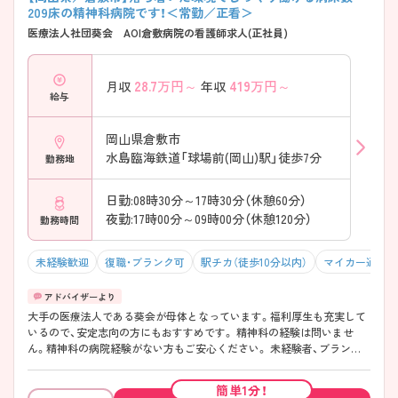
209床の精神科病院です！＜常勤／正看＞
医療法人社団葵会 AOI倉敷病院の看護師求人(正社員)
28.7
万円～
419
万円～
月収
年収
給与
岡山県倉敷市
水島臨海鉄道「球場前(岡山)駅」徒歩7分
勤務地
日勤:08時30分～17時30分（休憩60分）
夜勤:17時00分～09時00分（休憩120分）
勤務時間
未経験歓迎
復職・ブランク可
駅チカ（徒歩10分以内）
マイカー通勤可
大手の医療法人である葵会が母体となっています。福利厚生も充実して
いるので、安定志向の方にもおすすめです。 精神科の経験は問いませ
ん。精神科の病院経験がない方もご安心ください。 未経験者、ブランク
がある方、子育て中の方など、さまざまな方が活躍している病院です♪
一般病棟では身体合併症の治療にも対応しており、精神科と内科の入院
簡単1分！
患者様がいらっしゃるのが特徴です。まずはお気軽にお問い合わせくだ