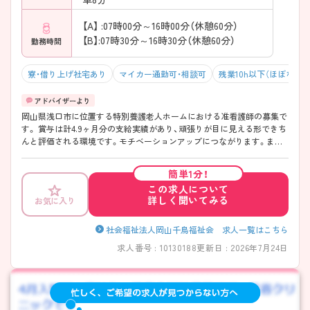
【A】 :07時00分～16時00分（休憩60分）
【B】:07時30分～16時30分（休憩60分）
勤務時間
寮・借り上げ社宅あり
マイカー通勤可・相談可
残業10h以下（ほぼなし）
岡山県浅口市に位置する特別養護老人ホームにおける准看護師の募集で
す。 賞与は計4.9ヶ月分の支給実績があり、頑張りが目に見える形できち
んと評価される環境です。モチベーションアップにつながります。また、
育児休業・介護休業・看護休暇の取得実績があり、ライフステージが変化
しても働ける職場環境です。 ご興味のある方には、面接対策ポイントな
簡単1分！
ど、さらに詳細をご案内しますのでお気軽にご相談ください！
この求人について
詳しく聞いてみる
お気に入り
社会福祉法人岡山千鳥福祉会 求人一覧はこちら
求人番号 : 10130188
更新日 : 2026年7月24日