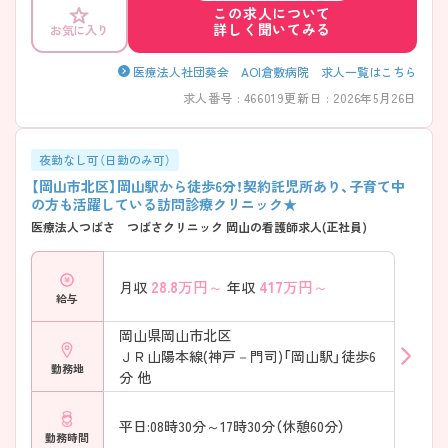
この求人について
さい！
詳しく聞いてみる
お気に入り
医療法人社団葵会 AOI倉敷病院 求人一覧はこちら
求人番号 : 466019
更新日 : 2026年5月26日
夜勤なし可（日勤のみ可）
【岡山市北区】岡山駅から徒歩6分！契約託児所あり、子育て中
の方も活躍している訪問診療クリニック★
医療法人つばさ つばさクリニック 岡山の看護師求人(正社員)
28.8
万円～
417
万円～
月収
年収
給与
岡山県岡山市北区
ＪＲ山陽本線(神戸－門司)「岡山駅」徒歩6
勤務地
分 他
平日:08時30分～17時30分（休憩60分）
勤務時間