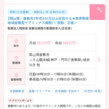
常勤（三交替制）
夜勤なし可（日勤のみ可）
【岡山県／倉敷市】年収400万以上目指せる★教育制度充実の
地域密着型ケアミックス病院！＜常勤／正看＞
医療法人昭和会 倉敷北病院の看護師求人(正社員)
26.3
万円～
380
万円～
月収
年収
給与
岡山県倉敷市
ＪＲ山陽本線(神戸－門司)「倉敷駅」徒歩
勤務地
15分 他
日勤:08時30分～17時00分（休憩60分）
準夜勤:16時30分～01時00分（休憩60分）
勤務時間
未経験歓迎
復職・ブランク可
住宅補助・手当あり
託児所・保育支援
倉敷市にあります、113床のケアミックス病院です。 こちらの病院は福祉