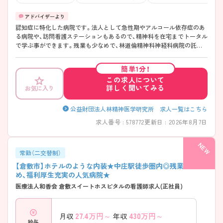
認知症に特化した病院です。法人として急性期やアルコール依存症のあ
る病院や、訪問看護ステーションもあるので、精神科を在宅までトータル
で学ぶ事ができます。残業も少なめで、林道倫精神科神経科病院の託児
所も利用可能なので、ご家庭と両立しながら働く事ができます。
簡単1分！
この求人について
詳しく聞いてみる
お気に入り
公益財団法人林精神医学研究所 求人一覧はこちら
求人番号 : 578772
更新日 : 2026年8月7日
常勤（二交替制）
【倉敷市】ホテルのような内装★中庄駅徒歩圏内◎残業少な
め、福利厚生充実の人気病院★
医療法人和香会 倉敷スイートホスピタルの看護師求人(正社員)
27.4
万円～
430
万円～
月収
年収
給与