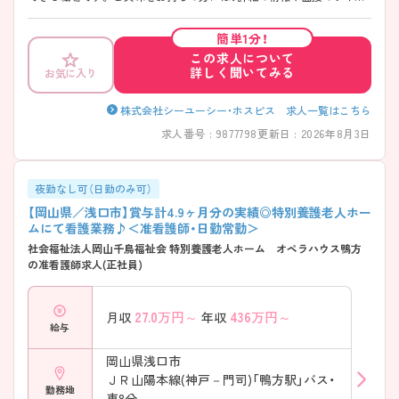
トをお伝えしますのでお気軽にお問い合わせください。
簡単1分！
この求人について
詳しく聞いてみる
お気に入り
株式会社シーユーシー・ホスピス 求人一覧はこちら
求人番号 : 9877798
更新日 : 2026年8月3日
夜勤なし可（日勤のみ可）
【岡山県／浅口市】賞与計4.9ヶ月分の実績◎特別養護老人ホー
ムにて看護業務♪＜准看護師・日勤常勤＞
社会福祉法人岡山千鳥福祉会 特別養護老人ホーム オペラハウス鴨方
の准看護師求人(正社員)
27.0
万円～
436
万円～
月収
年収
給与
岡山県浅口市
ＪＲ山陽本線(神戸－門司)「鴨方駅」バス・
勤務地
車8分