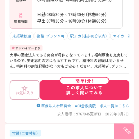
日勤:08時30分～17時30分（休憩60分）
早出:07時30分～16時30分（休憩60分）
勤務時間
未経験歓迎
復職・ブランク可
駅チカ（徒歩10分以内）
マイカー通勤可
大手の医療法人である葵会が母体となっています。福利厚生も充実して
いるので、安定志向の方にもおすすめです。 精神科の経験は問いませ
ん。精神科の病院経験がない方もご安心ください。 未経験者、ブランク
がある方、子育て中の方など、さまざまな方が活躍している病院です♪
一般病棟では身体合併症の治療にも対応しており、精神科と内科の入院
簡単1分！
患者様がいらっしゃるのが特徴です。まずはお気軽にお問い合わせくだ
この求人について
さい！
詳しく聞いてみる
お気に入り
医療法人社団葵会 AOI倉敷病院 求人一覧はこちら
求人番号 : 9767045
更新日 : 2026年8月7日
常勤（二交替制）