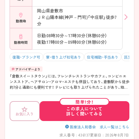
岡山県倉敷市
ＪＲ山陽本線(神戸－門司)「中庄駅」徒歩7
勤務地
分
日勤:08時30分～17時30分（休憩60分）
夜勤:17時00分～09時00分（休憩60分）
勤務時間
復職・ブランク可
寮・借り上げ社宅あり
住宅補助・手当あり
託児所・
「倉敷スイートタウン」には、フレンチレストランやカフェ、コンビニエ
ンスストア、ヘアサロン・アロマ・エステも併設しており、倉敷駅から徒歩
約7分と通勤にも便利です！ テレビにも取り上げられたことがあり、地域
の方から愛される病院です。
簡単1分！
この求人について
詳しく聞いてみる
お気に入り
医療法人和香会 求人一覧はこちら
求人番号 : 436137
更新日 : 2026年8月7日