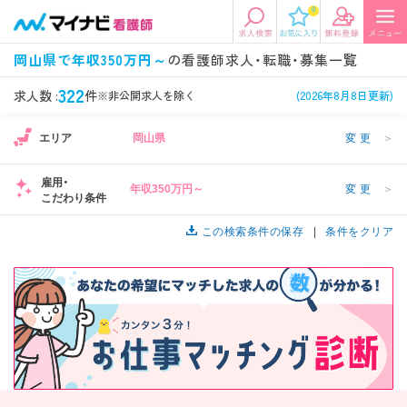
0
エリアから探す
希望の求人条件を選択
岡山県で年収350万円～
の看護師求人・転職・募集一覧
エリアから探す
駅・路線から探す
条件項目の選択に戻る
322
求人数 :
件
※非公開求人を除く
(2026年8月8日更新)
エリア
岡山県
変更
＞
北陸・信越
関東
資格
勤務形態
看護師、准看護師など
常勤、夜勤なし可など
雇用・
年収350万円～
変更
＞
こだわり条件
東海
関西
施設形態
担当業務
病院、クリニック・診療所など
この検索条件の保存
病棟、外来など
条件をクリア
診察科目
こだわり条件
北海道・東北
中国・四国
美容外科、
未経験歓迎、
循環器内科など
土日祝休みなど
九州・沖縄
年収
雇用形態
年収500万円以上など
正社員、契約社員など