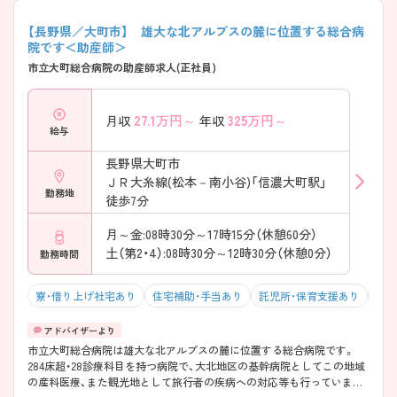
【長野県／大町市】 雄大な北アルプスの麓に位置する総合病
院です＜助産師＞
市立大町総合病院の助産師求人(正社員)
27.1
万円～
325
万円～
月収
年収
給与
長野県大町市
ＪＲ大糸線(松本－南小谷)「信濃大町駅」
勤務地
徒歩7分
月～金:08時30分～17時15分（休憩60分）
土（第2・4）:08時30分～12時30分（休憩0分）
勤務時間
寮・借り上げ社宅あり
住宅補助・手当あり
託児所・保育支援あり
駅チ
市立大町総合病院は雄大な北アルプスの麓に位置する総合病院です。
284床超・28診療科目を持つ病院で、大北地区の基幹病院としてこの地域
の産科医療、また観光地として旅行者の疾病への対応等も行っていま