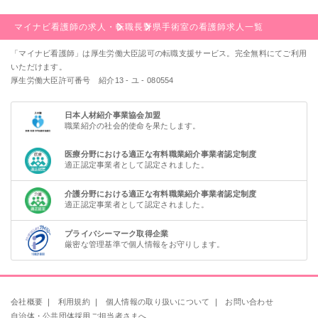
マイナビ看護師の求人・転職
長野県
手術室の看護師求人一覧
「マイナビ看護師」は厚生労働大臣認可の転職支援サービス。完全無料にてご利用
いただけます。
厚生労働大臣許可番号 紹介13 - ユ - 080554
日本人材紹介事業協会加盟
職業紹介の社会的使命を果たします。
医療分野における適正な有料職業紹介事業者認定制度
適正認定事業者として認定されました。
介護分野における適正な有料職業紹介事業者認定制度
適正認定事業者として認定されました。
プライバシーマーク取得企業
厳密な管理基準で個人情報をお守りします。
会社概要
｜
利用規約
｜
個人情報の取り扱いについて
｜
お問い合わせ
自治体・公共団体採用ご担当者さまへ