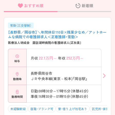
おすすめ順
新着順
フリーワード検索
常勤（三交替制）
【長野県／岡谷市】＼年間休日110日×残業少なめ／アットホー
ムな病院での看護師求人＜正看護師・常勤＞
医療法人研成会 諏訪湖畔病院の看護師求人(正社員)
22.1
万円～
252
万円～
月収
年収
給与
長野県岡谷市
ＪＲ中央本線(東京－松本)「岡谷駅」
勤務地
日勤:08時30分～17時15分（休憩45分）
準夜:16時30分～01時15分（休憩45分）
勤務時間
未経験歓迎
復職・ブランク可
寮・借り上げ社宅あり
託児所・保育支