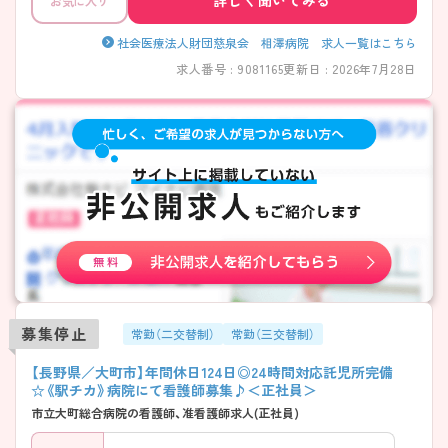
詳しく聞いてみる
お気に入り
います。ご興味ある方には、面接対策ポイントなど、さらに詳細をお話し
いたしますのでお気軽にご相談ください。
社会医療法人財団慈泉会 相澤病院 求人一覧はこちら
求人番号 : 9081165
更新日 : 2026年7月28日
募集停止
常勤（二交替制）
常勤（三交替制）
【長野県／大町市】年間休日124日◎24時間対応託児所完備
☆《駅チカ》病院にて看護師募集♪＜正社員＞
市立大町総合病院の看護師、准看護師求人(正社員)