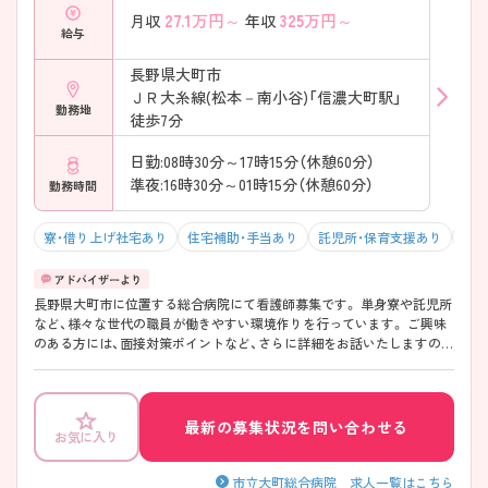
27.1
万円～
325
万円～
月収
年収
給与
長野県大町市
ＪＲ大糸線(松本－南小谷)「信濃大町駅」
勤務地
徒歩7分
日勤:08時30分～17時15分（休憩60分）
準夜:16時30分～01時15分（休憩60分）
勤務時間
寮・借り上げ社宅あり
住宅補助・手当あり
託児所・保育支援あり
駅チ
長野県大町市に位置する総合病院にて看護師募集です。 単身寮や託児所
など、様々な世代の職員が働きやすい環境作りを行っています。 ご興味
のある方には、面接対策ポイントなど、さらに詳細をお話いたしますので
お気軽にご相談下さい。
最新の募集状況を問い合わせる
お気に入り
市立大町総合病院 求人一覧はこちら