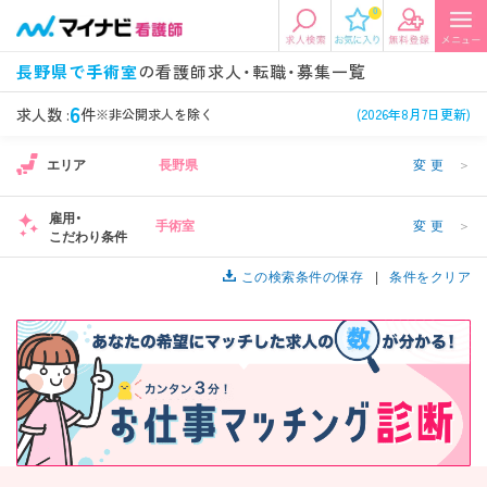
0
エリアから探す
希望の求人条件を選択
長野県で手術室
の看護師求人・転職・募集一覧
エリアから探す
駅・路線から探す
条件項目の選択に戻る
6
求人数 :
件
※非公開求人を除く
(2026年8月7日更新)
エリア
長野県
変更
＞
北陸・信越
関東
資格
勤務形態
看護師、准看護師など
常勤、夜勤なし可など
雇用・
手術室
変更
＞
こだわり条件
東海
関西
施設形態
担当業務
1
病院、クリニック・診療所など
この検索条件の保存
病棟、外来など
条件をクリア
診察科目
こだわり条件
北海道・東北
中国・四国
美容外科、
未経験歓迎、
循環器内科など
土日祝休みなど
九州・沖縄
年収
雇用形態
年収500万円以上など
正社員、契約社員など