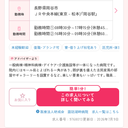
長野県岡谷市
ＪＲ中央本線(東京－松本)「岡谷駅」
勤務地
勤務時間①:08時30分～17時15分（休憩45分）
勤務時間②:16時30分～09時30分（休憩60分）
勤務時間
未経験歓迎
復職・ブランク可
寮・借り上げ社宅あり
託児所・保育支
一般病棟・精神科病棟・デイケア・介護施設等が一体になった病院です。
院内にはモール街とよばれる一角があり、囲炉裏を備えた古民家風の部
屋やギャラーリーを設置するなど、楽しい要素もいっぱいです。職員の
ライフスタイルに応じた働き方も相談できますので、是非一度ご相談く
ださい！
簡単1分！
この求人について
詳しく聞いてみる
お気に入り
医療法人研成会 諏訪湖畔病院 求人一覧はこちら
求人番号 : 9768013
更新日 : 2026年7月9日