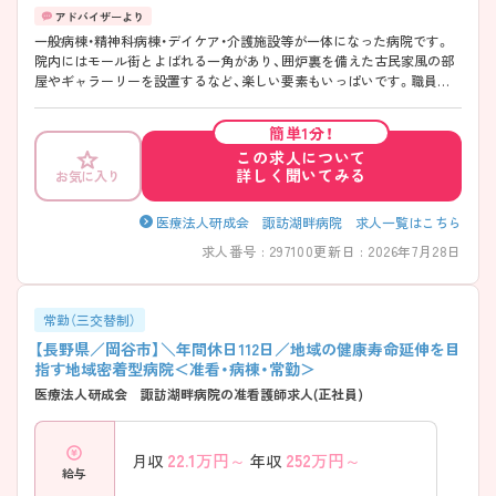
一般病棟・精神科病棟・デイケア・介護施設等が一体になった病院です。
院内にはモール街とよばれる一角があり、囲炉裏を備えた古民家風の部
屋やギャラーリーを設置するなど、楽しい要素もいっぱいです。職員の
ライフスタイルに応じた働き方も相談できますので、是非一度ご相談く
ださい！
簡単1分！
この求人について
詳しく聞いてみる
お気に入り
医療法人研成会 諏訪湖畔病院 求人一覧はこちら
求人番号 : 297100
更新日 : 2026年7月28日
常勤（三交替制）
【長野県／岡谷市】＼年間休日112日／地域の健康寿命延伸を目
指す地域密着型病院＜准看・病棟・常勤＞
医療法人研成会 諏訪湖畔病院の准看護師求人(正社員)
22.1
万円～
252
万円～
月収
年収
給与