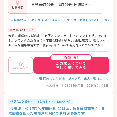
日勤:09時00分～18時00分（休憩60分）
勤務時間
未経験歓迎
駅チカ（徒歩10分以内）
マイカー通勤可・相談可
残業10
育児に理解のある職場で、お互いをフォローしあいシフトを組んでいま
す。 ブランクのある方でも丁寧な研修があり、地域に密着し、楽しアット
ホームな職場環境です。 教育・研修についても力を入れていてクリニカ
ルラダーを取り入れ専門性とスキルの向上に努めています。 また産科・
婦人科に力を入れているため学ぶ気持ちの強い方におすすめです。
簡単1分！
この求人について
詳しく聞いてみる
お気に入り
医療法人仁雄会 穂高病院 求人一覧はこちら
求人番号 : 9129095
更新日 : 2026年3月18日
常勤（二交替制）
夜勤なし可（日勤のみ可）
【長野県／松本市】＼年間休日120以上♪教育体制充実♪／地
域医療を担った急性期病院にて看護師募集です