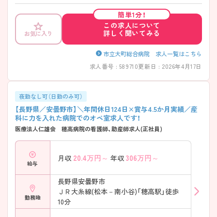
す。 ご興味のある方には、面接対策ポイントなど、さらに詳細をお話いた
しますのでお気軽にご相談下さい。
簡単1分！
この求人について
詳しく聞いてみる
お気に入り
市立大町総合病院 求人一覧はこちら
求人番号 : 589710
更新日 : 2026年4月17日
夜勤なし可（日勤のみ可）
【長野県／安曇野市】＼年間休日124日×賞与4.5か月実績／産
科に力を入れた病院でのオペ室求人です！
医療法人仁雄会 穂高病院の看護師、助産師求人(正社員)
20.4
万円～
306
万円～
月収
年収
給与
長野県安曇野市
ＪＲ大糸線(松本－南小谷)「穂高駅」徒歩
勤務地
10分