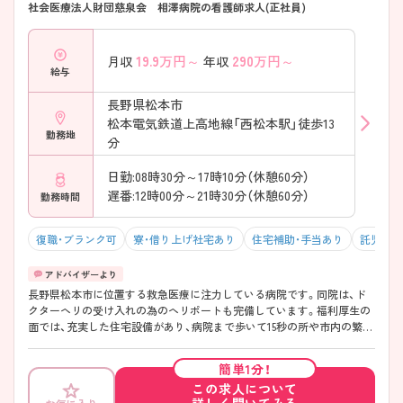
社会医療法人財団慈泉会 相澤病院の看護師求人(正社員)
19.9
万円～
290
万円～
月収
年収
給与
長野県松本市
松本電気鉄道上高地線「西松本駅」徒歩13
勤務地
分
日勤:08時30分～17時10分（休憩60分）
遅番:12時00分～21時30分（休憩60分）
勤務時間
復職・ブランク可
寮・借り上げ社宅あり
住宅補助・手当あり
託児所・
長野県松本市に位置する救急医療に注力している病院です。同院は、ド
クターヘリの受け入れの為のヘリポートも完備しています。福利厚生の
面では、充実した住宅設備があり、病院まで歩いて15秒の所や市内の繁華
街、近郊の静かな場所などバリエーションも豊富です。家賃も半分が病
院負担するなど、県外からお越しの方や病院から遠方の方も安心です。
簡単1分！
教育の面では、様々な手技からチーム医療までを模擬的に経験できるシ
この求人について
ミュレーションセンターを設置するなど、多岐にわたる研修を実施して