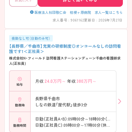
備されているなど福利厚生も手厚く、子育て中の方やワークライフバラ
ンスを重視したい方にも安心してご勤務いただける体制が整っていま
す。 ご興味をお持ちいただけましたら、より詳しい職場環境や働き方の
医療法人社団敬仁会 桔梗ヶ原病院 求人一覧はこちら
実態、面接のポイントなども丁寧にご案内させていただきますので、ぜひ
求人番号 : 9061162
更新日 : 2026年7月27日
お気軽にお問い合わせください。
夜勤なし可（日勤のみ可）
【長野県／千曲市】充実の研修制度◎オンコールなしの訪問看
護です！＜正社員＞
株式会社N・フィールド 訪問看護ステーションデューン千曲の看護師求
人(正社員)
24.0
万円～
380
万円～
月収
年収
給与
長野県千曲市
しなの鉄道「屋代駅」徒歩3分
勤務地
日勤（正社員A・B）:09時00分～18時00分（休憩60分）
日勤（正社員C）:09時00分～17時00分（休憩60分）
勤務時間