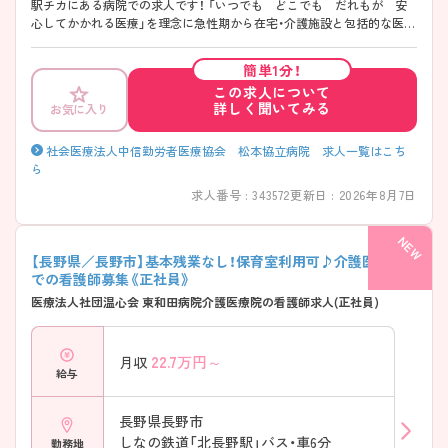
駅チカにある病院での求人です！ 「いつでも どこでも だれもが 安
心してかかれる医療」を理念に急性期から在宅・介護施設と包括的な医
療・福祉の提供をされております。 既卒でも安心な受け入れ体制、キレイ
でIoT活用の進んだ職場環境、好立地、好待遇なこの病院にご興味をお持
簡単1分！
ちの方は、 詳細の情報や面接のポイントをお伝えしますのでお気軽にお
この求人について
問い合わせくださいませ♪
詳しく聞いてみる
お気に入り
社会医療法人中信勤労者医療協会 松本協立病院 求人一覧はこち
ら
求人番号 : 343572
更新日 : 2026年8月7日
【長野県／長野市】基本残業なし！保育室利用可♪介護医療院
での看護師募集《正社員》
医療法人社団温心会 東和田病院介護医療院の看護師求人(正社員)
22.7
万円～
月収
給与
長野県長野市
しなの鉄道「北長野駅」バス・車6分
勤務地