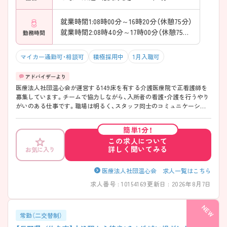
就業時間1:08時00分～16時20分（休憩75分）
就業時間2:08時40分～17時00分（休憩75分）
勤務時間
マイカー通勤可・相談可
積極採用中
1月入職可
医療法人社団温心会が運営する149床を有する介護医療院で正看護師を
募集しています。チームで協力しながら、入所者の看護・介護を行うやり
がいのある仕事です。職場は明るく、スタッフ同士のコミュニケーショ
ンも活発で、働きやすい環境が整っています。年間休日は99日ですが、有
給休暇も取得しやすく、ワークライフバランスを重視した働き方も叶い
簡単1分！
ます。保育室が利用でき、小さなお子様がいる方も安心、また、育児休業
この求人について
や介護休業の取得実績もあり、ライフスタイルに合わせた働き方が可能
詳しく聞いてみる
お気に入り
です。ご興味のある方には、面接対策ポイントなど、さらに詳細をお話し
しますのでお気軽にご相談ください！
医療法人社団温心会 求人一覧はこちら
求人番号 : 10154169
更新日 : 2026年8月7日
常勤（二交替制）