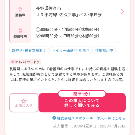
長野県佐久市
ＪＲ小海線「佐久平駅」バス・車15分
勤務地
①:08時00分～17時00分（休憩60分）
②:08時30分～17時30分（休憩60分）
勤務時間
託児所・保育支援あり
マイカー通勤可・相談可
積極採用中
長野県にある佐久市にて看護師のお仕事です。 お持ちの資格や経験を活
かして、転職後即戦力として活躍できる環境があります。 ご興味ある方
には、面接対策ポイントなど、さらに詳細をお話しいたしますのでお気軽
にご相談ください。
簡単1分！
この求人について
詳しく聞いてみる
お気に入り
株式会社エスポワール 求人一覧はこちら
求人番号 : 9833541
更新日 : 2026年7月28日