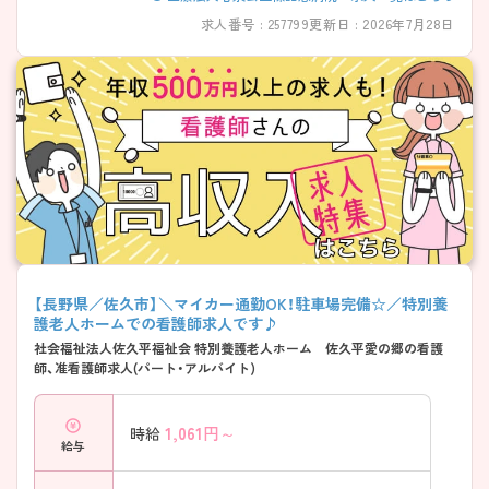
す。丁寧な指導体制が整っているため、臨床復帰を目指される方やスキ
求人番号 : 257799
更新日 : 2026年7月28日
ルアップを目指す方にもおすすめです。 高齢者医療や地域包括ケア、在
宅分野にご興味をお持ちの方には、特にマッチする求人となっておりま
す。 ご興味をお持ちいただけましたら、面接対策のポイントや職場の雰
囲気など、より詳細な情報をお伝えいたしますので、お気軽にご相談くだ
さい。
【長野県／佐久市】＼マイカー通勤OK！駐車場完備☆／特別養
護老人ホームでの看護師求人です♪
社会福祉法人佐久平福祉会 特別養護老人ホーム 佐久平愛の郷の看護
師、准看護師求人(パート・アルバイト)
1,061
円～
時給
給与