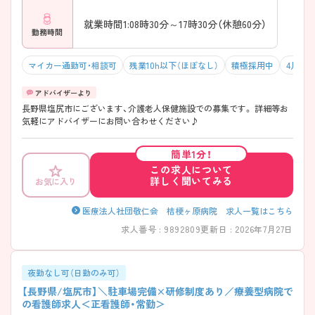
就業時間1:08時30分～17時30分（休憩60分）
勤務時間
マイカー通勤可・相談可
残業10h以下（ほぼなし）
積極採用中
4月入
長野県塩尻市にございます、介護老人保健施設での募集です。 詳細等お
気軽にアドバイザーにお問い合わせください♪
簡単1分！
この求人について
詳しく聞いてみる
お気に入り
医療法人社団敬仁会 桔梗ヶ原病院 求人一覧はこちら
求人番号 : 9892809
更新日 : 2026年7月27日
夜勤なし可（日勤のみ可）
【長野県/塩尻市】＼駐車場完備×研修制度あり／療養型病院で
の看護師求人＜正看護師・常勤＞