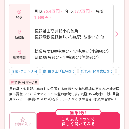
25.4
万円～
377
万円～
月収
年収
時給
1,500
円～
給与
長野県上高井郡小布施町
長野電鉄長野線「小布施駅」徒歩17分 他
勤務地
就業時間1:08時30分～17時30分（休憩60分）
日勤:08時30分～17時30分（休憩60分）
勤務時間
復職・ブランク可
寮・借り上げ社宅あり
託児所・保育支援あり
マイカ
長野県上高井郡小布施町に位置する緑豊かな自然環境に恵まれた地域医
療に貢献しているケアミックス型の病院です。同院は、4病棟（一般、回復
期リハビリ・療養・ホスピス）を有し、一人ひとりの患者・家族の皆様の「生
活を尊重した看護・介護」を目ざしています。教育の面では、認定看護師
の指導を始めとした教育体制を整備していますのでキャリアアップを目
簡単1分！
指せる環境です。 ご興味ある方には、面接対策ポイントなど、さらに詳細
この求人について
をお話しいたしますのでお気軽にご相談ください。
詳しく聞いてみる
お気に入り