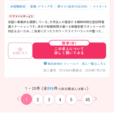
未経験歓迎
復職・ブランク可
駅チカ（徒歩10分以内）
マイカー通勤可
全国に事業所を展開している、大手法人が運営する精神科特化型訪問看
護ステーションです。休日や勤務時間が選べる勤務形態でオンコールの
対応もないため、ご自身にぴったりのワークライフバランスの整った働
き方が可能です。大手法人が運営しているため、福利厚生も充実してお
り、働きやすい環境が魅力です。研修制度も充実しているため、精神科や
簡単1分！
訪問看護が未経験の方もご応募可能です。ご興味のある方には、面接対
この求人について
策ポイントなどさらに詳細をお話いたしますので、お気軽にご相談くだ
詳しく聞いてみる
お気に入り
さい。
株式会社N・フィールド 求人一覧はこちら
求人番号 : 10124804
更新日 : 2026年7月27日
1 ~ 20件 (全
896
件
)
※非公開求人は除く
…
1
2
3
4
5
45