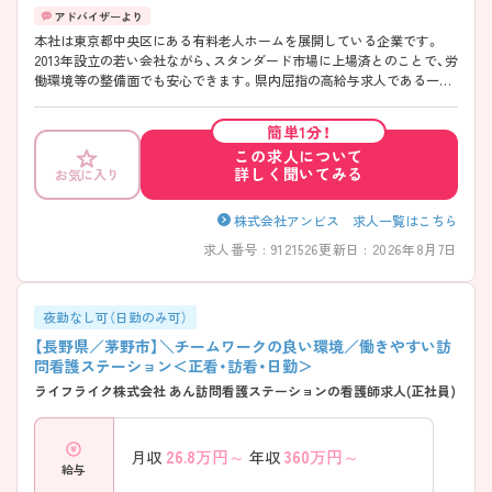
本社は東京都中央区にある有料老人ホームを展開している企業です。
2013年設立の若い会社ながら、スタンダード市場に上場済とのことで、労
働環境等の整備面でも安心できます。県内屈指の高給与求人である一
方、体制が安定しており職場環境が良好と入職された方よりお声が挙が
っています。ターミナルケアが中心で医療行為も行うため、看護職にと
簡単1分！
ってはこれまでのレベルを落とすことなく働くことが可能。看護師・介
この求人について
護士が中心となり、自分たちの考えで入居者様に寄り添ったケアができ
詳しく聞いてみる
お気に入り
る点も魅力です。ご興味のある方は面接対策ポイントなどお話致します
のでお気軽にお問い合わせください。
株式会社アンビス 求人一覧はこちら
求人番号 : 9121526
更新日 : 2026年8月7日
夜勤なし可（日勤のみ可）
【長野県／茅野市】＼チームワークの良い環境／働きやすい訪
問看護ステーション＜正看・訪看・日勤＞
ライフライク株式会社 あん訪問看護ステーションの看護師求人(正社員)
26.8
万円～
360
万円～
月収
年収
給与