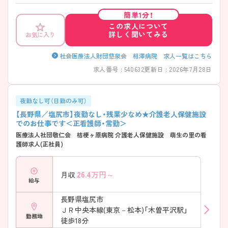
簡単1分！
この求人について
詳しく聞いてみる
お気に入り
社会医療法人財団慈泉会 相澤病院 求人一覧はこちら
求人番号 : 540632
更新日 : 2026年7月28日
夜勤なし可（日勤のみ可）
【長野県／塩尻市】夜勤なし・残業少なめ★介護老人保健施設
でのお仕事です＜正看護師・常勤＞
医療法人社団敬仁会 桔梗ヶ原病院 介護老人保健施設 萌生の里の看
護師求人(正社員)
26.4
万円～
月収
給与
長野県塩尻市
ＪＲ中央本線(東京－松本)「木曽平沢駅」
勤務地
徒歩18分