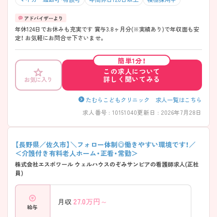
年休124日でお休みも充実です 賞与3.8ヶ月分(※実績あり)で年収面も安
定！ お気軽にお問合せ下さいませ。
簡単1分！
この求人について
詳しく聞いてみる
お気に入り
たむらこどもクリニック 求人一覧はこちら
求人番号 : 10151040
更新日 : 2026年7月28日
【長野県／佐久市】＼フォロー体制◎働きやすい環境です！／
＜介護付き有料老人ホーム・正看・常勤＞
株式会社エスポワール ウェルハウスのぞみサンピアの看護師求人(正社
員)
27.0
万円～
月収
給与