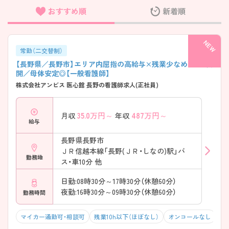
おすすめ順
新着順
フリーワード検索
常勤（二交替制）
【長野県／長野市】エリア内屈指の高給与×残業少なめ！全国展
開／母体安定◎【一般看護師】
株式会社アンビス 医心館 長野の看護師求人(正社員)
35.0
万円～
487
万円～
月収
年収
給与
長野県長野市
ＪＲ信越本線「長野(ＪＲ・しなの)駅」バ
勤務地
ス・車10分 他
日勤:08時30分～17時30分（休憩60分）
夜勤:16時30分～09時30分（休憩60分）
勤務時間
マイカー通勤可・相談可
残業10h以下（ほぼなし）
オンコールなし
積