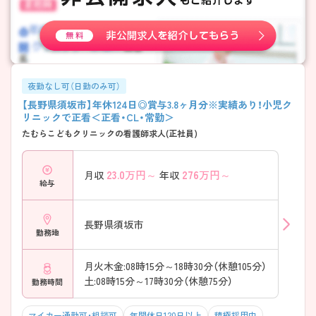
夜勤なし可（日勤のみ可）
【長野県須坂市】年休124日◎賞与3.8ヶ月分※実績あり！小児ク
リニックで正看＜正看・CL・常勤＞
たむらこどもクリニックの看護師求人(正社員)
23.0
万円～
276
万円～
月収
年収
給与
長野県須坂市
勤務地
月火木金:08時15分～18時30分（休憩105分）
土:08時15分～17時30分（休憩75分）
勤務時間
マイカー通勤可・相談可
年間休日120日以上
積極採用中