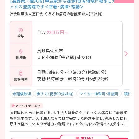
【長野県／佐久市】中込駅から徒歩1分★地域に根ざしたケアミ
ックス型病院です＜正看・病棟・常勤＞
社会医療法人恵仁会 くろさわ病院の看護師求人(正社員)
23.0
万円～
月収
給与
長野県佐久市
ＪＲ小海線「中込駅」徒歩1分
勤務地
日勤:08時30分～17時30分（休憩60分）
夜勤:16時00分～09時00分（休憩120分）
勤務時間
未経験歓迎
駅チカ（徒歩10分以内）
マイカー通勤可・相談可
積極採用
長野県佐久市に位置する、大手法人運営のケアミックス病院にて看護師
を募集中です。 大手法人ならではの安定した経営基盤と、充実した福利
厚生が整っている点が魅力の職場です。産休・育休の取得率・復帰率はい
ずれも100％と高く、ライフステージに応じた働き方が叶います。さら
に、男性職員の育休取得率も100％と、性別を問わず子育てと仕事を両立
簡単1分！