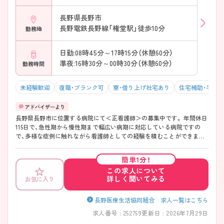
長野県長野市
長野電鉄長野線「権堂駅」徒歩10分
勤務地
日勤:08時45分～17時15分（休憩60分）
準夜:16時30分～00時30分（休憩60分）
勤務時間
未経験歓迎
復職・ブランク可
寮・借り上げ社宅あり
住宅補助・手当
長野県長野市に位置する病院にて＜正看護師＞の募集中です。 年間休日
115日で、急性期から慢性期まで幅広い病期に対応している病院ですの
で、多様な症例に触れながら看護師としての経験を積むことができます
♪ 患者さんの権利・安全・満足を方針として掲げており、安心して働ける
環境です◎ ご興味がございましたらお気軽にお問い合わせくださいま
簡単1分！
せ！
この求人について
詳しく聞いてみる
お気に入り
長野医療生活協同組合 求人一覧はこちら
求人番号 : 252759
更新日 : 2026年7月29日