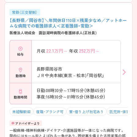
常勤（三交替制）
【長野県／岡谷市】＼年間休日110日×残業少なめ／アットホー
ムな病院での看護師求人＜正看護師・常勤＞
医療法人研成会 諏訪湖畔病院の看護師求人(正社員)
22.1
万円～
252
万円～
月収
年収
給与
長野県岡谷市
ＪＲ中央本線(東京－松本)「岡谷駅」
勤務地
日勤:08時30分～17時15分（休憩45分）
準夜:16時30分～01時15分（休憩45分）
勤務時間
未経験歓迎
復職・ブランク可
寮・借り上げ社宅あり
託児所・保育支
一般病棟・精神科病棟・デイケア・介護施設等が一体になった病院です。
院内にはモール街とよばれる一角があり、囲炉裏を備えた古民家風の部