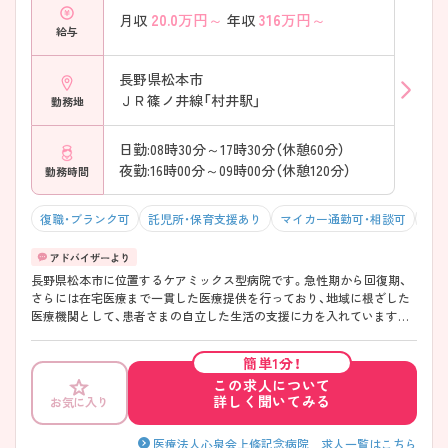
20.0
万円～
316
万円～
月収
年収
給与
長野県松本市
ＪＲ篠ノ井線「村井駅」
勤務地
日勤:08時30分～17時30分（休憩60分）
夜勤:16時00分～09時00分（休憩120分）
勤務時間
復職・ブランク可
託児所・保育支援あり
マイカー通勤可・相談可
残業
長野県松本市に位置するケアミックス型病院です。急性期から回復期、
さらには在宅医療まで一貫した医療提供を行っており、地域に根ざした
医療機関として、患者さまの自立した生活の支援に力を入れています。
リハビリテーションにも注力しており、患者さま一人ひとりに寄り添っ
た看護を実践したい方におすすめの環境です。 また、残業が比較的少な
簡単1分！
く、落ち着いた職場環境のため、家庭やプライベートと両立しながら無理
この求人について
なくご勤務いただけます。子育て世代のスタッフも活躍しており、ライ
詳しく聞いてみる
お気に入り
フステージの変化に応じて長く働き続けられる点も魅力のひとつです。
教育体制についても、院内研修・院外研修ともに充実しており、ブランク
のある方や経験に不安のある方でも安心して業務に慣れていただけま
医療法人心泉会上條記念病院 求人一覧はこちら