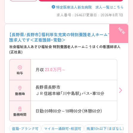
特定医療法人新生病院 求人一覧はこちら
求人番号 : 264637
更新日 : 2026年8月7日
【長野県/長野市】福利厚生充実の特別養護老人ホームでの看
護求人です＜正看護師・常勤＞
社会福祉法人あさひ福祉会 特別養護老人ホームこうほくの看護師求人
(正社員)
23.0
万円～
月収
給与
長野県長野市
ＪＲ信越本線「川中島駅」バス・車10分
勤務地
日勤:09時00分～18時00分（休憩60分）
勤務時間
復職・ブランク可
マイカー通勤可・相談可
残業10h以下（ほぼなし）