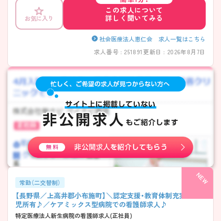
しやすい環境が整っています。 また、残業は月平均3～5時間と少なく、有
この求人について
給取得率も100％とオン・オフのメリハリをつけて働ける環境です。無理
詳しく聞いてみる
お気に入り
のない勤務体制のもと、長く安定してご勤務いただけます。 働きやすさ
と安心感の両方を重視したい方におすすめの求人です。ご興味のある方
は、ぜひお気軽にお問い合わせください◎
社会医療法人恵仁会 求人一覧はこちら
求人番号 : 251891
更新日 : 2026年8月7日
常勤（二交替制）
【長野県／上高井郡小布施町】＼認定支援・教育体制充実♪託
児所有♪／ケアミックス型病院での看護師求人♪
特定医療法人新生病院の看護師求人(正社員)