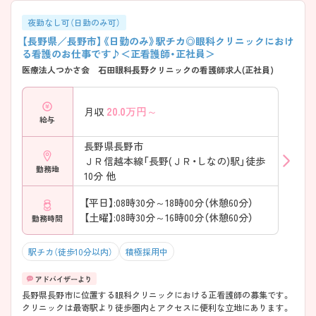
夜勤なし可（日勤のみ可）
【長野県／長野市】《日勤のみ》駅チカ◎眼科クリニックにおけ
る看護のお仕事です♪＜正看護師・正社員＞
医療法人つかさ会 石田眼科長野クリニックの看護師求人(正社員)
20.0
万円～
月収
給与
長野県長野市
ＪＲ信越本線「長野(ＪＲ・しなの)駅」徒歩
勤務地
10分 他
【平日】:08時30分～18時00分（休憩60分）
【土曜】:08時30分～16時00分（休憩60分）
勤務時間
駅チカ（徒歩10分以内）
積極採用中
長野県長野市に位置する眼科クリニックにおける正看護師の募集です。
クリニックは最寄駅より徒歩圏内とアクセスに便利な立地にあります。