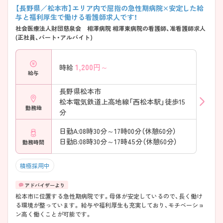
【長野県／松本市】エリア内で屈指の急性期病院×安定した給
与と福利厚生で働ける看護師求人です！
社会医療法人財団慈泉会 相澤病院 相澤東病院の看護師、准看護師求人
(正社員、パート・アルバイト)
1,200
円～
時給
給与
長野県松本市
松本電気鉄道上高地線「西松本駅」徒歩15
勤務地
分
日勤A:08時30分～17時00分（休憩60分）
日勤B:08時30分～17時45分（休憩60分）
勤務時間
積極採用中
松本市に位置する急性期病院です。母体が安定しているので、長く働け
る環境が整っています。 給与や福利厚生も充実しており、モチベーショ
ン高く働くことが可能です。