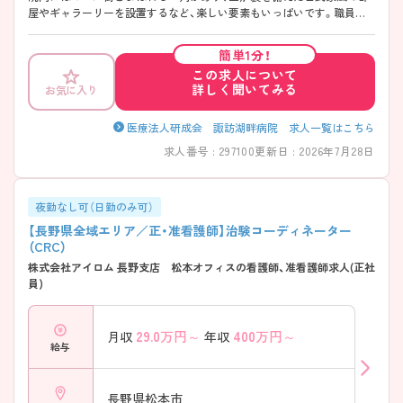
屋やギャラーリーを設置するなど、楽しい要素もいっぱいです。職員の
ライフスタイルに応じた働き方も相談できますので、是非一度ご相談く
ださい！
簡単1分！
この求人について
詳しく聞いてみる
お気に入り
医療法人研成会 諏訪湖畔病院 求人一覧はこちら
求人番号 : 297100
更新日 : 2026年7月28日
夜勤なし可（日勤のみ可）
【長野県全域エリア／正・准看護師】治験コーディネーター
（CRC）
株式会社アイロム 長野支店 松本オフィスの看護師、准看護師求人(正社
員)
29.0
万円～
400
万円～
月収
年収
給与
長野県松本市