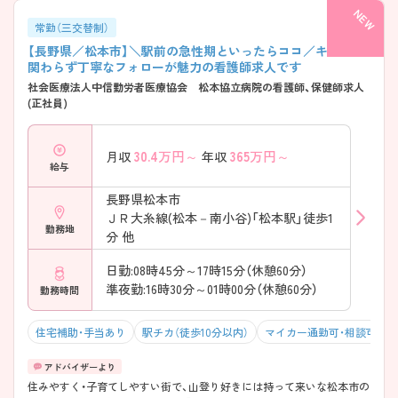
常勤（三交替制）
【長野県／松本市】＼駅前の急性期といったらココ／キャリア
関わらず丁寧なフォローが魅力の看護師求人です
社会医療法人中信勤労者医療協会 松本協立病院の看護師、保健師求人
(正社員)
30.4
万円～
365
万円～
月収
年収
給与
長野県松本市
ＪＲ大糸線(松本－南小谷)「松本駅」徒歩1
勤務地
分 他
日勤:08時45分～17時15分（休憩60分）
準夜勤:16時30分～01時00分（休憩60分）
勤務時間
住宅補助・手当あり
駅チカ（徒歩10分以内）
マイカー通勤可・相談可
住みやすく・子育てしやすい街で、山登り好きには持って来いな松本市の