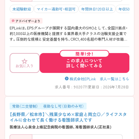
未経験歓迎
マイカー通勤可・相談可
年間休日120日以上
年収500万
EPLinkは、EPSグループが展開する国内最大のSMOとして、全国31拠点・
約7,000以上の医療機関と提携する業界最大手クラスの治験支援企業で
す。圧倒的な規模と安定基盤を持ち、CRC1,400名超の専門人材が在籍す
るなど、治験支援における総合力でトップランナーの位置づけを築いて
います。教育体制も充実しており、導入研修・OJT・領域別研修・eラーニ
簡単1分！
ングなど、未経験からでもCRCとして安心してスタートできる業界トッ
この求人について
プクラスの育成環境が整備されています。働き方も、日勤のみ×フレッ
詳しく聞いてみる
お気に入り
クス制（スーパーフレックス）×土日祝休み×年間124日と非常に良好。ワ
ークライフバランスとの両立がしやすく、産休育休の利用実績や女性管
理職比率の高さなど、長く安心して働ける環境が特徴です。
株式会社EPLink 求人一覧はこちら
求人番号 : 9020771
更新日 : 2026年7月28日
常勤（二交替制）
夜勤なし可（日勤のみ可）
【長野県／松本市】＼残業少なめ×家庭と両立◎／ライフスタ
イルに合わせて長く働ける看護師求人です
医療法人心泉会上條記念病院の看護師、准看護師求人(正社員)