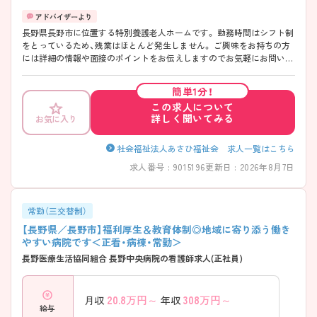
長野県長野市に位置する特別養護老人ホームです。 勤務時間はシフト制
をとっているため、残業はほとんど発生しません。 ご興味をお持ちの方
には詳細の情報や面接のポイントをお伝えしますのでお気軽にお問い合
わせくださいませ。
簡単1分！
この求人について
詳しく聞いてみる
お気に入り
社会福祉法人あさひ福祉会 求人一覧はこちら
求人番号 : 9015196
更新日 : 2026年8月7日
常勤（三交替制）
【長野県／長野市】福利厚生＆教育体制◎地域に寄り添う働き
やすい病院です＜正看・病棟・常勤＞
長野医療生活協同組合 長野中央病院の看護師求人(正社員)
20.8
万円～
308
万円～
月収
年収
給与