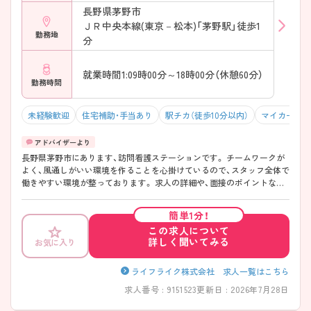
長野県茅野市
ＪＲ中央本線(東京－松本)「茅野駅」徒歩1
勤務地
分
就業時間1:09時00分～18時00分（休憩60分）
勤務時間
未経験歓迎
住宅補助・手当あり
駅チカ（徒歩10分以内）
マイカー通勤
長野県茅野市にあります、訪問看護ステーションです。 チームワークが
よく、風通しがいい環境を作ることを心掛けているので、スタッフ全体で
働きやすい環境が整っております。 求人の詳細や、面接のポイントなど
はお気軽に担当アドバイザーまでお問合せ下さい。
簡単1分！
この求人について
詳しく聞いてみる
お気に入り
ライフライク株式会社 求人一覧はこちら
求人番号 : 9151523
更新日 : 2026年7月28日