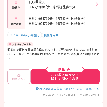
長野県佐久市
ＪＲ小海線「太田部駅」徒歩11分
勤務地
日勤①:08時30分～17時30分（休憩60分）
日勤②:07時00分～16時00分（休憩60分）
勤務時間
マイカー通勤可・相談可
積極採用中
通勤面で便利な駐車場完備の求人です！ ご興味のある方には、面接対策
ポイントなど、さらに詳細をお話いたしますので、お気軽にご相談くださ
い。
簡単1分！
この求人について
詳しく聞いてみる
お気に入り
社会福祉法人佐久平福祉会 求人一覧はこちら
求人番号 : 9122214
更新日 : 2026年7月28日