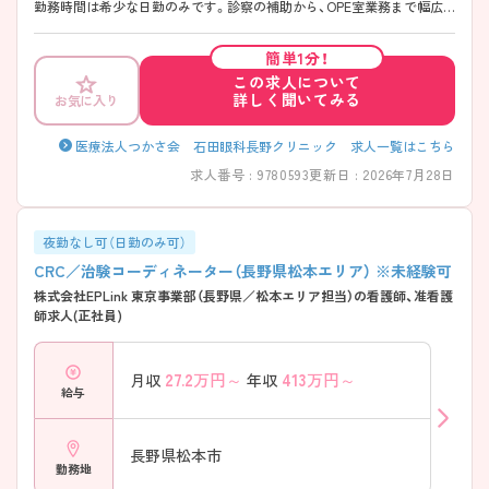
勤務時間は希少な日勤のみです。診察の補助から、OPE室業務まで幅広
い業務経験を積むことができます。 ご興味のある方には、面接対策ポイ
ントなど、さらに詳細をお話しいたしますのでお気軽にご相談ください！
簡単1分！
この求人について
詳しく聞いてみる
お気に入り
医療法人つかさ会 石田眼科長野クリニック 求人一覧はこちら
求人番号 : 9780593
更新日 : 2026年7月28日
夜勤なし可（日勤のみ可）
CRC／治験コーディネーター（長野県松本エリア） ※未経験可
株式会社EPLink 東京事業部（長野県／松本エリア担当）の看護師、准看護
師求人(正社員)
27.2
万円～
413
万円～
月収
年収
給与
長野県松本市
勤務地