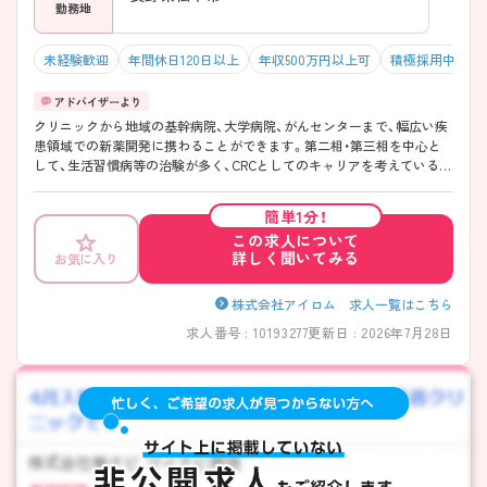
勤務地
未経験歓迎
年間休日120日以上
年収500万円以上可
積極採用中
クリニックから地域の基幹病院、大学病院、がんセンターまで、幅広い疾
患領域での新薬開発に携わることができます。第二相・第三相を中心と
して、生活習慣病等の治験が多く、CRCとしてのキャリアを考えている方
には、非常に魅力的な求人です！ 治験業界やCRCの業務について興味が
ある方は、ぜひお気軽にご応募ください。
簡単1分！
この求人について
詳しく聞いてみる
お気に入り
株式会社アイロム 求人一覧はこちら
求人番号 : 10193277
更新日 : 2026年7月28日