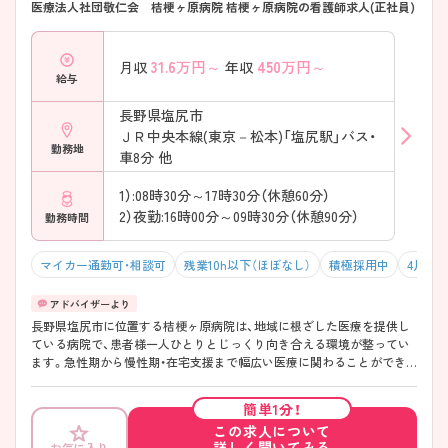
医療法人社団敬仁会 桔梗ヶ原病院 桔梗ヶ原病院の看護師求人(正社員)
31.6
万円～
450
万円～
月収
年収
給与
長野県塩尻市
ＪＲ中央本線(東京－松本)「塩尻駅」バス・
勤務地
車8分 他
1）:08時30分～17時30分（休憩60分）
2）夜勤:16時00分～09時30分（休憩90分）
勤務時間
マイカー通勤可・相談可
残業10h以下（ほぼなし）
積極採用中
4月入
長野県塩尻市に位置する桔梗ヶ原病院は、地域に根ざした医療を提供し
ている病院で、患者様一人ひとりとじっくり向き合える環境が整ってい
ます。急性期から慢性期・在宅支援まで幅広い医療に関わることができ、
看護師としての経験を活かしながら無理なくスキルアップを目指せる点
も大きな魅力です。 また、病院周辺は自然豊かで落ち着いた環境にあり
簡単1分！
ながら、駐車場が完備されているためマイカー通勤が可能と、通勤のしや
この求人について
すさも嬉しいポイントです。さらに、各種手当の充実に加え、託児所が整
詳しく聞いてみる
お気に入り