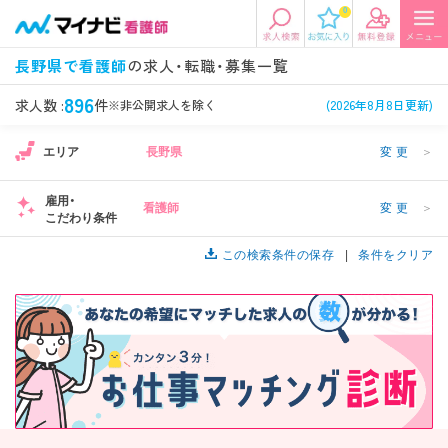
0
エリアから探す
希望の求人条件を選択
長野県で看護師
の求人・転職・募集一覧
エリアから探す
駅・路線から探す
条件項目の選択に戻る
896
求人数 :
件
※非公開求人を除く
(2026年8月8日更新)
エリア
長野県
変更
＞
北陸・信越
関東
資格
勤務形態
1
看護師、准看護師など
常勤、夜勤なし可など
雇用・
看護師
変更
＞
こだわり条件
東海
関西
施設形態
担当業務
病院、クリニック・診療所など
この検索条件の保存
病棟、外来など
条件をクリア
診察科目
こだわり条件
北海道・東北
中国・四国
美容外科、
未経験歓迎、
循環器内科など
土日祝休みなど
九州・沖縄
年収
雇用形態
年収500万円以上など
正社員、契約社員など