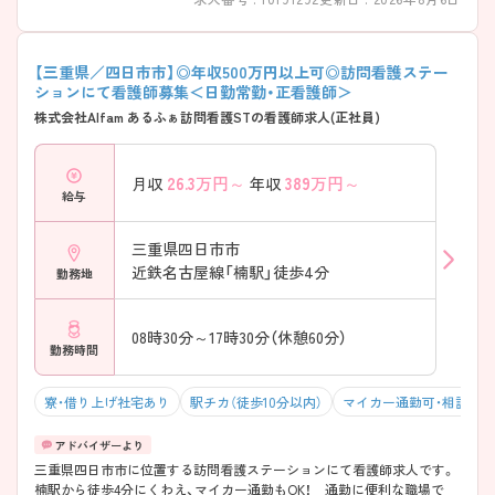
【三重県／四日市市】◎年収500万円以上可◎訪問看護ステー
ションにて看護師募集＜日勤常勤・正看護師＞
株式会社Alfam あるふぁ訪問看護STの看護師求人(正社員)
26.3
万円～
389
万円～
月収
年収
給与
三重県四日市市
近鉄名古屋線「楠駅」徒歩4分
勤務地
08時30分～17時30分（休憩60分）
勤務時間
寮・借り上げ社宅あり
駅チカ（徒歩10分以内）
マイカー通勤可・相談可
三重県四日市市に位置する訪問看護ステーションにて看護師求人です。
楠駅から徒歩4分にくわえ、マイカー通勤もOK！ 通勤に便利な職場で