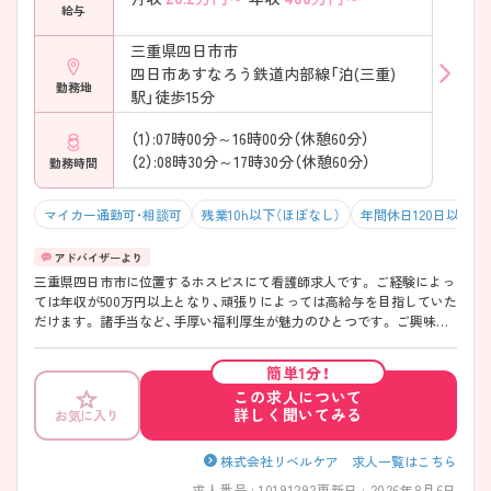
給与
三重県四日市市
四日市あすなろう鉄道内部線「泊(三重)
勤務地
駅」徒歩15分
（1）:07時00分～16時00分（休憩60分）
（2）:08時30分～17時30分（休憩60分）
勤務時間
マイカー通勤可・相談可
残業10h以下（ほぼなし）
年間休日120日以上
三重県四日市市に位置するホスピスにて看護師求人です。 ご経験によっ
ては年収が500万円以上となり、頑張りによっては高給与を目指していた
だけます。 諸手当など、手厚い福利厚生が魅力のひとつです。 ご興味を
お持ちの方には詳細の情報や面接のポイントをお伝えしますのでお気軽
にお問い合わせください。
簡単1分！
この求人について
詳しく聞いてみる
お気に入り
株式会社リベルケア 求人一覧はこちら
求人番号 : 10191292
更新日 : 2026年8月6日