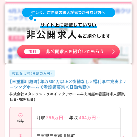
夜勤なし可（日勤のみ可）
【三重郡川越町】年収500万以上×夜勤なし×福利厚生充実♪ナ
ーシングホームで看護師募集＜日勤常勤＞
株式会社スタッフシュウエイ アクアホームみえ川越の看護師求人(契約
社員・嘱託社員)
29.5
万円～
404
万円～
月収
年収
給与
三重県三重郡川越町