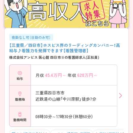
夜勤なし可（日勤のみ可）
【三重県／四日市】ホスピス界のリーディングカンパニー！高
給与♪看護力を発揮できます【看護管理者】
株式会社アンビス 医心館 四日市Ⅱの看護師求人(正社員)
45.4
万円～
620
万円～
月収
年収
給与
三重県四日市市
近鉄湯の山線「中川原駅」徒歩7分
勤務地
08時30分～17時30分（休憩60分）
勤務時間