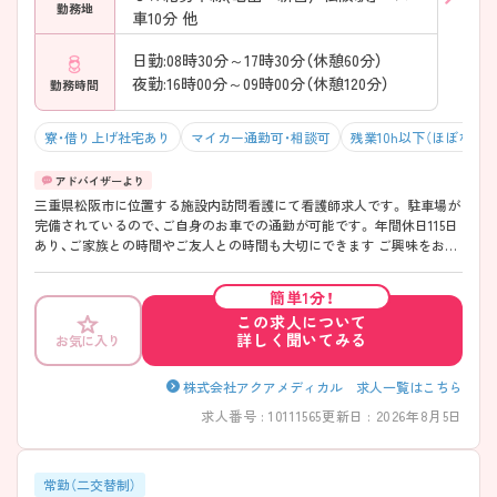
勤務地
車10分 他
日勤:08時30分～17時30分（休憩60分）
夜勤:16時00分～09時00分（休憩120分）
勤務時間
寮・借り上げ社宅あり
マイカー通勤可・相談可
残業10h以下（ほぼなし）
三重県松阪市に位置する施設内訪問看護にて看護師求人です。 駐車場が
完備されているので、ご自身のお車での通勤が可能です。 年間休日115日
あり、ご家族との時間やご友人との時間も大切にできます ご興味をお持
ちの方には詳細の情報や面接のポイントをお伝えしますのでお気軽にお
問い合わせくださいませ。
簡単1分！
この求人について
詳しく聞いてみる
お気に入り
株式会社アクアメディカル 求人一覧はこちら
求人番号 : 10111565
更新日 : 2026年8月5日
常勤（二交替制）