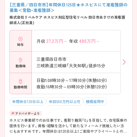
【三重県／四日市市】年間休日125日★ホスピスにて准看護師の
募集＜常勤・准看護師＞
株式会社リベルケア ホスピス対応型住宅リベル 四日市あさけの准看護
師求人(正社員)
27.2
万円～
480
万円～
月収
年収
給与
三重県四日市市
三岐鉄道三岐線「大矢知駅」徒歩15分
勤務地
日勤1:08時30分～17時30分（休憩60分）
夜勤:16時30分～09時30分（休憩120分）
勤務時間
年間休日120日以上
年収500万円以上可
積極採用中
ホスピス事業部でのお仕事です。看取り難民「0」を目指して、在宅医療の
提供を行います。資格・経験を活かして新たなフィールド挑戦したい方
にもおすすめです。 年間休日は120日以上！ご家庭やプライベートとの両
立もしやすいです。充実した福利厚生も魅力♪ご興味のある方には、面