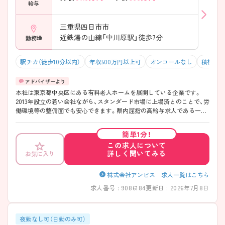
給与
三重県四日市市
近鉄湯の山線「中川原駅」徒歩7分
勤務地
駅チカ（徒歩10分以内）
年収500万円以上可
オンコールなし
積極採
本社は東京都中央区にある有料老人ホームを展開している企業です。
2013年設立の若い会社ながら、スタンダード市場に上場済とのことで、労
働環境等の整備面でも安心できます。県内屈指の高給与求人である一
方、体制が安定しており職場環境が良好と入職された方よりお声が挙が
っています。ターミナルケアが中心で医療行為も行うため、看護職にと
簡単1分！
ってはこれまでのレベルを落とすことなく働くことが可能。看護師・介
この求人について
護士が中心となり、自分たちの考えで入居者様に寄り添ったケアができ
詳しく聞いてみる
お気に入り
る点も魅力です。ご興味のある方は面接対策ポイントなどお話致します
のでお気軽にお問い合わせください。
株式会社アンビス 求人一覧はこちら
求人番号 : 9086184
更新日 : 2026年7月8日
夜勤なし可（日勤のみ可）