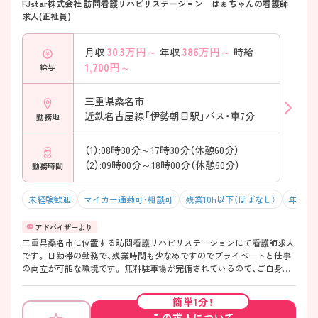
FJstar株式会社 訪問看護リハビリステーション はぁちゃんの看護師
求人(正社員)
30.3
万円～
386
万円～
月収
年収
時給
1,700
円～
給与
三重県桑名市
近鉄名古屋線「伊勢朝日駅」バス・車7分
勤務地
（1）:08時30分～17時30分（休憩60分）
（2）:09時00分～18時00分（休憩60分）
勤務時間
未経験歓迎
マイカー通勤可・相談可
残業10h以下（ほぼなし）
年収5
三重県桑名市に位置する訪問看護リハビリステーションにて看護師求人
です。 日勤帯の勤務で、残業時間も少なめですのでプライベートと仕事
の両立が可能な環境です。 無料駐車場が完備されているので、ご自身の
お車での通勤が可能です。 ご興味をお持ちの方には詳細の情報や面接の
ポイントをお伝えしますのでお気軽にお問い合わせくださいませ。
簡単1分！
この求人について