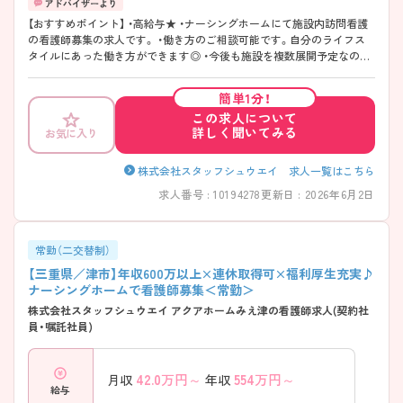
【おすすめポイント】 ・高給与★ ・ナーシングホームにて施設内訪問看護
の看護師募集の求人です。 ・働き方のご相談可能です。自分のライフス
タイルにあった働き方ができます◎ ・今後も施設を複数展開予定なの
で、管理職のポストに就くチャンスも豊富です。 ・ご興味をお持ちの方
は、お気軽にお問い合わせください！
簡単1分！
この求人について
詳しく聞いてみる
お気に入り
株式会社スタッフシュウエイ 求人一覧はこちら
求人番号 : 10194278
更新日 : 2026年6月2日
常勤（二交替制）
【三重県／津市】年収600万以上×連休取得可×福利厚生充実♪
ナーシングホームで看護師募集＜常勤＞
株式会社スタッフシュウエイ アクアホームみえ津の看護師求人(契約社
員・嘱託社員)
42.0
万円～
554
万円～
月収
年収
給与