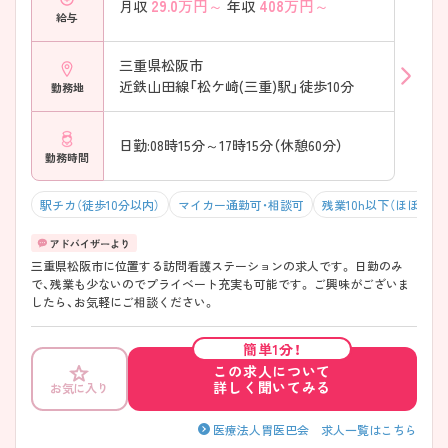
29.0
万円～
408
万円～
月収
年収
給与
三重県松阪市
近鉄山田線「松ケ崎(三重)駅」徒歩10分
勤務地
日勤:08時15分～17時15分（休憩60分）
勤務時間
駅チカ（徒歩10分以内）
マイカー通勤可・相談可
残業10h以下（ほぼなし
三重県松阪市に位置する訪問看護ステーションの求人です。 日勤のみ
で、残業も少ないのでプライベート充実も可能です。 ご興味がございま
したら、お気軽にご相談ください。
簡単1分！
この求人について
詳しく聞いてみる
お気に入り
医療法人胃医巴会 求人一覧はこちら