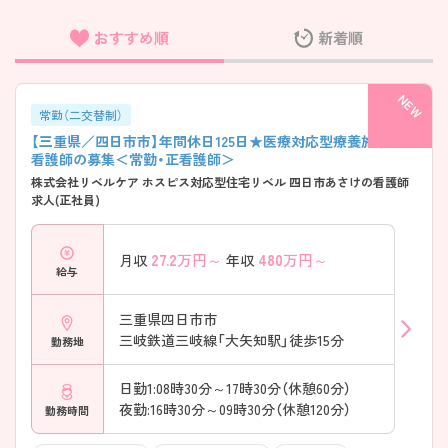
おすすめ順
新着順
フリーワード検索
常勤（二交替制）
【三重県／四日市市】年間休日125日★医療対応型療養施設にて
看護師の募集＜常勤・正看護師＞
株式会社リベルケア ホスピス対応型住宅リベル 四日市あさけの看護師
求人(正社員)
27.2
万円～
480
万円～
月収
年収
給与
三重県四日市市
三岐鉄道三岐線「大矢知駅」徒歩15分
勤務地
日勤1:08時30分～17時30分（休憩60分）
夜勤:16時30分～09時30分（休憩120分）
勤務時間