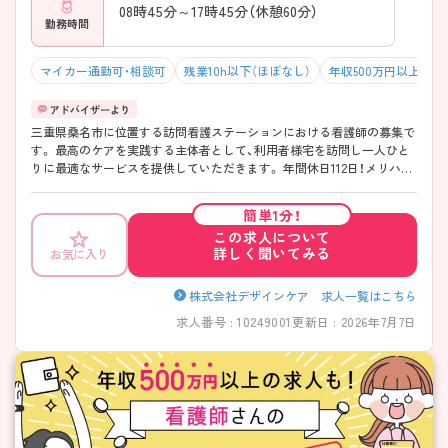
08時45分～17時45分（休憩60分）
勤務時間
マイカー通勤可・相談可
残業10h以下（ほぼなし）
年収500万円以上可
三重県桑名市に位置する訪問看護ステーションにおける看護師の募集で
す。 最高のケアを実践する主体者として、利用者様宅を訪問し一人ひと
りに最適なサービスを提供していただきます。 年間休日112日！メリハリ
のある働き方ができます♪ ご興味のある方には面接ポイントをお伝え
しますので、お気軽にお問い合わせください！
簡単1分！
この求人について
詳しく聞いてみる
お気に入り
株式会社デザインケア 求人一覧はこちら
求人番号 : 10249001
更新日 : 2026年7月7日