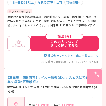
年間休日120日以上
年収500万円以上可
積極採用中
医療対応型療養施設事業部でのお仕事です。看取り難民「0」を目指して、
在宅医療の提供を行います。資格・経験を活かして新たなフィールド挑
戦したい方にもおすすめです。 年間休日は120日以上！ご家庭やプライベ
ートとの両立もしやすいです。充実した福利厚生も魅力♪ご興味のある
方には、面接対策ポイントなど、さらに詳細をお話しいたしますのでお気
簡単1分！
軽にご相談ください！
この求人について
詳しく聞いてみる
お気に入り
株式会社リベルケア 求人一覧はこちら
求人番号 : 10191302
更新日 : 2026年8月6日
【三重県／四日市市】マイカー通勤OK◎ホスピスにて看護師募
集＜常勤・正看護師＞
株式会社リベルケア ホスピス対応型住宅リベル 四日市の看護師求人(正
社員)
28.2
万円～
480
万円～
月収
年収