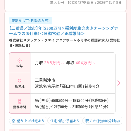
求人番号 : 10130427
更新日 : 2026年6月18日
夜勤なし可（日勤のみ可）
【三重県／津市】年収500万可×福利厚生充実♪ナーシングホ
ームでのお仕事！＜日勤常勤／正看護師＞
株式会社スタッフシュウエイ アクアホームみえ津の看護師求人(契約社
員・嘱託社員)
29.5
万円～
404
万円～
月収
年収
給与
三重県津市
近鉄名古屋線「高田本山駅」徒歩4分
勤務地
9h（早番）:06時00分～15時00分（休憩60分）
9h（遅番）:12時00分～21時00分（休憩60分）
勤務時間
寮・借り上げ社宅あり
住宅補助・手当あり
駅チカ（徒歩10分以内）
残