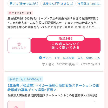
駅チカ（徒歩10分以内）
残業10h以下（ほぼなし）
年間休日120日以上
三重県津市に2026年7月オープン予定の施設内訪問看護で看護師募集で
す。有料老人ホームに併設の訪問看護ステーションでのお仕事となり、
施設内を中心に業務を行っていただきます。年間休日121日あるので、プ
ライベートもしっかりと充実できる環境です♪ご興味のある方はご面接
のポイントお伝えしますのでご気軽にお問い合わせください。
簡単1分！
この求人について
詳しく聞いてみる
お気に入り
ケアパートナー株式会社 求人一覧はこちら
求人番号 : 10272125
更新日 : 2026年7月15日
夜勤なし可（日勤のみ可）
【三重県／松坂市】マイカー通勤◎訪問看護ステーションの正
看護師の募集です＜常勤・正看＞
医療法人胃医巴会 訪問看護ステーションかふうの看護師求人(正社員)