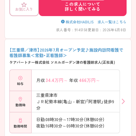
この求人について
詳しく聞いてみる
お気に入り
株式会社HABILIS 求人一覧はこちら
求人番号 : 9145158
更新日 : 2026年6月8日
【三重県／津市】2026年7月オープン予定♪施設内訪問看護で
看護師募集＜常勤・正看護師＞
ケアパートナー株式会社 ソエルガーデン津の看護師求人(正社員)
34.4
万円～
466
万円～
月収
年収
給与
三重県津市
ＪＲ紀勢本線(亀山－新宮)「阿漕駅」徒歩9
勤務地
分
日勤:08時30分～17時30分（休憩60分）
夜勤:16時30分～09時30分（休憩60分）
勤務時間