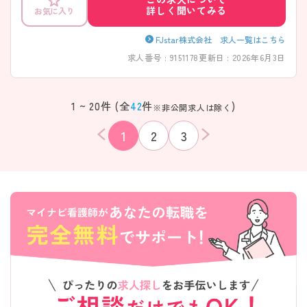
詳しく聞いてみる
お気に入り
FJstar株式会社 求人一覧はこちら
求人番号 : 9151178
更新日 : 2026年6月3日
1 ~ 20件 (全
42
件
)
※非公開求人は除く
1
2
3
該当件数
条件を
検索する
クリア
件