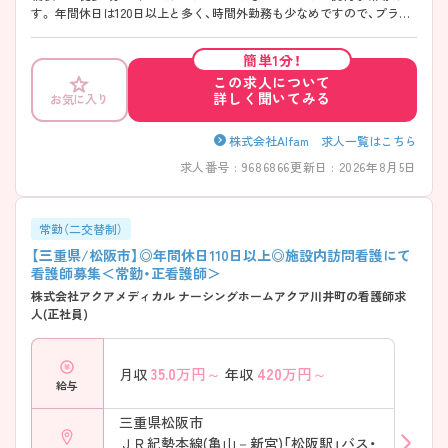
す。 年間休日は120日以上と多く、時間外勤務も少なめですので、プライ
ベートとメリハリをつけてご勤務いただける環境です。 ご興味をお持ち
の方には詳細の情報や面接のポイントをお伝えしますのでお気軽にお問
簡単1分！
い合わせくださいませ。
この求人について
詳しく聞いてみる
お気に入り
株式会社Alfam 求人一覧はこちら
求人番号 : 9686866
更新日 : 2026年8月5日
常勤（二交替制）
【三重県/松阪市】◎年間休日110日以上◎施設内訪問看護にて
看護師募集＜常勤・正看護師＞
株式会社アクアメディカル ナーシングホームアクア川井町の看護師求
人(正社員)
35.0
万円～
420
万円～
月収
年収
給与
三重県松阪市
ＪＲ紀勢本線(亀山－新宮)「松阪駅」バス・