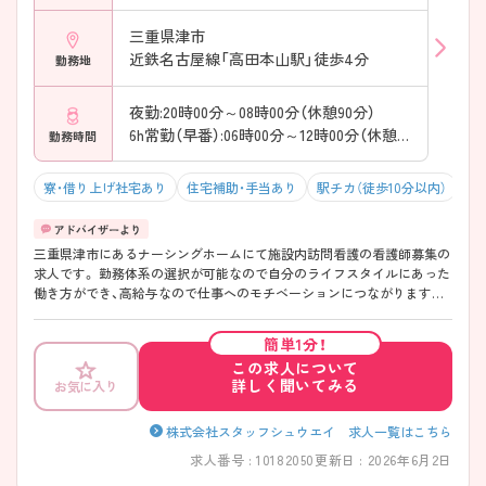
三重県津市
近鉄名古屋線「高田本山駅」徒歩4分
勤務地
夜勤:20時00分～08時00分（休憩90分）
6h常勤（早番）:06時00分～12時00分（休憩0分）
勤務時間
寮・借り上げ社宅あり
住宅補助・手当あり
駅チカ（徒歩10分以内）
マ
三重県津市にあるナーシングホームにて施設内訪問看護の看護師募集の
求人です。 勤務体系の選択が可能なので自分のライフスタイルにあった
働き方ができ、高給与なので仕事へのモチベーションにつながります。
今後も施設を複数展開予定なので、管理職のポストに就くチャンスも豊
富です。 また、福利厚生が整っており、長期的に勤務可能な環境が整って
簡単1分！
おります。ご興味をお持ちの方は、お気軽にお問い合わせください。
この求人について
詳しく聞いてみる
お気に入り
株式会社スタッフシュウエイ 求人一覧はこちら
求人番号 : 10182050
更新日 : 2026年6月2日