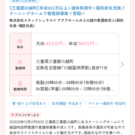
【三重郡川越町】年収600万以上×連休取得可×福利厚生充実♪
ナーシングホームで看護師募集＜常勤＞
株式会社スタッフシュウエイ アクアホームみえ川越の看護師求人(契約
社員・嘱託社員)
42.0
万円～
554
万円～
月収
年収
給与
三重県三重郡川越町
近鉄名古屋線「川越富洲原駅」徒歩11分
勤務地
夜勤:20時00分～08時00分（休憩90分）
6h常勤（早番）:06時00分～12時00分（休憩0分）
勤務時間
寮・借り上げ社宅あり
住宅補助・手当あり
マイカー通勤可・相談可
残
◎2023年12月OPEN◎ 三重県三重郡川越町にあるナーシングホームにて
施設内訪問看護の看護師募集の求人です。 勤務体系の選択が可能なので
自分のライフスタイルにあった働き方ができ、高給与なので仕事へのモ