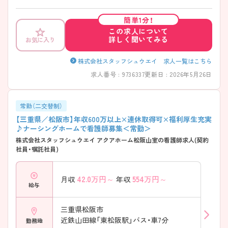
チベーションにつながります。今後も施設を複数展開予定なので、管理
職のポストに就くチャンスも豊富です。 また、福利厚生が整っており、長
簡単1分！
期的に勤務可能な環境が整っております。ご興味をお持ちの方は、お気
この求人について
軽にお問い合わせください。
詳しく聞いてみる
お気に入り
株式会社スタッフシュウエイ 求人一覧はこちら
求人番号 : 9736337
更新日 : 2026年5月26日
常勤（二交替制）
【三重県／松阪市】年収600万以上×連休取得可×福利厚生充実
♪ナーシングホームで看護師募集＜常勤＞
株式会社スタッフシュウエイ アクアホーム松阪山室の看護師求人(契約
社員・嘱託社員)
42.0
万円～
554
万円～
月収
年収
給与
三重県松阪市
近鉄山田線「東松阪駅」バス・車7分
勤務地