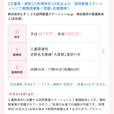
【三重県／津市】◎年間休日120日以上◎ 訪問看護ステーシ
ョンにて看護師募集＜常勤・正看護師＞
株式会社むぎ こども訪問看護ステーションmugi 津出張所の看護師求
人(正社員)
26.7
万円～
396
万円～
月収
年収
給与
三重県津市
近鉄名古屋線「久居駅」徒歩17分
勤務地
08時30分～17時30分（休憩60分）
勤務時間
住宅補助・手当あり
マイカー通勤可・相談可
残業10h以下（ほぼなし）
三重県津市に位置する訪問看護ステーションにて看護師求人です。 無料
駐車場が完備されているので、ご自身のお車での通勤が可能です。 年間
休日120日以上！お休み多めで時間外勤務もありませんので、プライベー
トの時間もしっかり確保できます！ ご興味をお持ちの方には詳細の情報