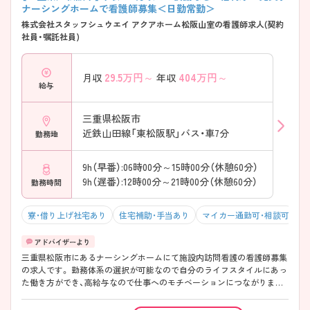
ナーシングホームで看護師募集＜日勤常勤＞
株式会社スタッフシュウエイ アクアホーム松阪山室の看護師求人(契約
社員・嘱託社員)
29.5
万円～
404
万円～
月収
年収
給与
三重県松阪市
近鉄山田線「東松阪駅」バス・車7分
勤務地
9h（早番）:06時00分～15時00分（休憩60分）
9h（遅番）:12時00分～21時00分（休憩60分）
勤務時間
寮・借り上げ社宅あり
住宅補助・手当あり
マイカー通勤可・相談可
残
三重県松阪市にあるナーシングホームにて施設内訪問看護の看護師募集
の求人です。 勤務体系の選択が可能なので自分のライフスタイルにあっ
た働き方ができ、高給与なので仕事へのモチベーションにつながりま
す。今後も施設を複数展開予定なので、管理職のポストに就くチャンス
も豊富です。 また、福利厚生が整っており、長期的に勤務可能な環境が整