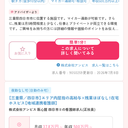
駅チカ（徒歩10分以内）
マイカー通勤可・相談可
年収500万円以上可
三重県四日市市に位置する施設です。 マイカー通勤が可能です。 さら
に、残業は月5時間程度と少なく、仕事とプライベートが両立できる環境
です。 ご興味をお持ちの方には詳細の情報や面接のポイントをお伝えし
ますのでお気軽にお問い合わせくださいませ。
簡単1分！
この求人について
詳しく聞いてみる
お気に入り
株式会社アンビス 求人一覧はこちら
求人番号 : 9050259
更新日 : 2026年7月8日
夜勤なし可（日勤のみ可）
【三重県／四日市】エリア内屈指の高給与×残業ほぼなし！在宅
ホスピス【地域連携看護師】
株式会社アンビス 医心館 四日市Ⅱの看護師求人(正社員)
37.8
万円～
500
万円～
月収
年収