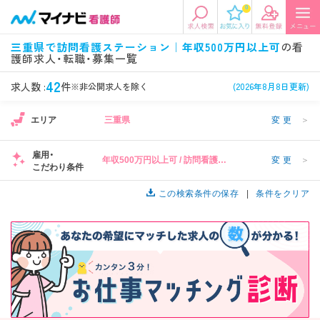
0
エリアから探す
希望の求人条件を選択
三重県で訪問看護ステーション｜年収500万円以上可
の看
護師求人・転職・募集一覧
エリアから探す
駅・路線から探す
条件項目の選択に戻る
42
求人数 :
件
※非公開求人を除く
(2026年8月8日更新)
北陸・信越
関東
資格
勤務形態
エリア
三重県
変更
＞
看護師、准看護師など
常勤、夜勤なし可など
雇用・
年収500万円以上可 / 訪問看護ス
変更
＞
東海
関西
こだわり条件
施設形態
担当業務
1
テーション
病院、クリニック・診療所など
病棟、外来など
この検索条件の保存
条件をクリア
診察科目
こだわり条件
北海道・東北
中国・四国
1
美容外科、
未経験歓迎、
循環器内科など
土日祝休みなど
九州・沖縄
年収
雇用形態
年収500万円以上など
正社員、契約社員など