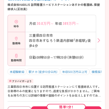
株式会社HABILIS 訪問看護リハビリステーションあすかの看護師、保健
師求人(正社員)
30.0
万円～
389
万円～
月収
年収
給与
三重県四日市市
四日市あすなろう鉄道内部線「赤堀駅」徒
勤務地
歩4分
日勤:08時50分～17時20分（休憩60分）
勤務時間
未経験歓迎
駅チカ（徒歩10分以内）
年収500万円以上可
積極採用中
三重県四日市市に位置する訪問看護ステーションにて看護師求人です。
日勤帯のみの就業となりますので、過度な負担がかかりません。 ご興味
をお持ちの方には詳細の情報や面接のポイントをお伝えしますのでお気
軽にお問い合わせくださいませ。
簡単1分！