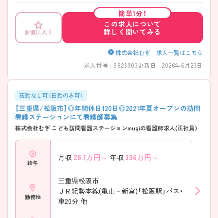
や面接のポイントをお伝えしますのでお気軽にお問い合わせくださいま
簡単1分！
せ。
この求人について
詳しく聞いてみる
お気に入り
株式会社むぎ 求人一覧はこちら
求人番号 : 9823903
更新日 : 2026年6月23日
夜勤なし可（日勤のみ可）
【三重県/松阪市】◎年間休日120日◎2021年夏オープンの訪問
看護ステーションにて看護師募集
株式会社むぎ こども訪問看護ステーションmugiの看護師求人(正社員)
26.7
万円～
396
万円～
月収
年収
給与
三重県松阪市
ＪＲ紀勢本線(亀山－新宮)「松阪駅」バス・
勤務地
車20分 他