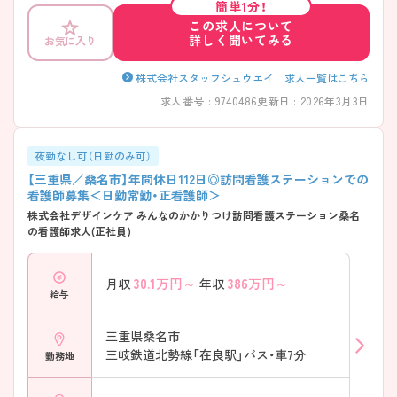
簡単1分！
っております。ご興味をお持ちの方は、お気軽にお問い合わせください。
この求人について
詳しく聞いてみる
お気に入り
株式会社スタッフシュウエイ 求人一覧はこちら
求人番号 : 9740486
更新日 : 2026年3月3日
夜勤なし可（日勤のみ可）
【三重県／桑名市】年間休日112日◎訪問看護ステーションでの
看護師募集＜日勤常勤・正看護師＞
株式会社デザインケア みんなのかかりつけ訪問看護ステーション桑名
の看護師求人(正社員)
30.1
万円～
386
万円～
月収
年収
給与
三重県桑名市
三岐鉄道北勢線「在良駅」バス・車7分
勤務地