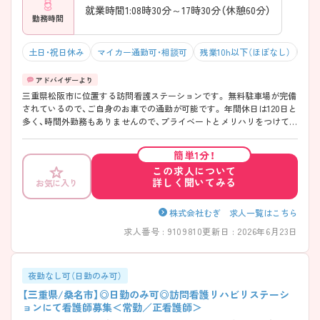
就業時間1:08時30分～17時30分（休憩60分）
勤務時間
土日・祝日休み
マイカー通勤可・相談可
残業10h以下（ほぼなし）
年間
三重県松阪市に位置する訪問看護ステーションです。 無料駐車場が完備
されているので、ご自身のお車での通勤が可能です。 年間休日は120日と
多く、時間外勤務もありませんので、プライベートとメリハリをつけてご
勤務いただける環境です。 ご興味をお持ちの方には詳細の情報や面接の
ポイントをお伝えしますのでお気軽にお問い合わせくださいませ。
簡単1分！
この求人について
詳しく聞いてみる
お気に入り
株式会社むぎ 求人一覧はこちら
求人番号 : 9109810
更新日 : 2026年6月23日
夜勤なし可（日勤のみ可）
【三重県/桑名市】◎日勤のみ可◎訪問看護リハビリステーシ
ョンにて看護師募集＜常勤／正看護師＞