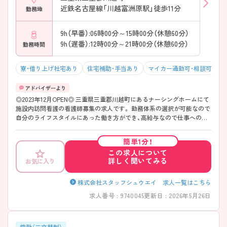
近鉄名古屋線「川越富洲原駅」徒歩11分
勤務地
9h（早番）:06時00分～15時00分（休憩60分）
9h（遅番）:12時00分～21時00分（休憩60分）
勤務時間
寮・借り上げ社宅あり
住宅補助・手当あり
マイカー通勤可・相談可
残
◎2023年12月OPEN◎ 三重県三重郡川越町にあるナーシングホームにて
施設内訪問看護の看護師募集の求人です。 勤務体系の選択が可能なので
自分のライフスタイルにあった働き方ができ、高給与なので仕事へのモ
チベーションにつながります。今後も施設を複数展開予定なので、管理
職のポストに就くチャンスも豊富です。 また、福利厚生が整っており、長
簡単1分！
期的に勤務可能な環境が整っております。ご興味をお持ちの方は、お気
この求人について
軽にお問い合わせください。
詳しく聞いてみる
お気に入り
株式会社スタッフシュウエイ 求人一覧はこちら
求人番号 : 9740045
更新日 : 2026年5月26日
常勤（二交替制）