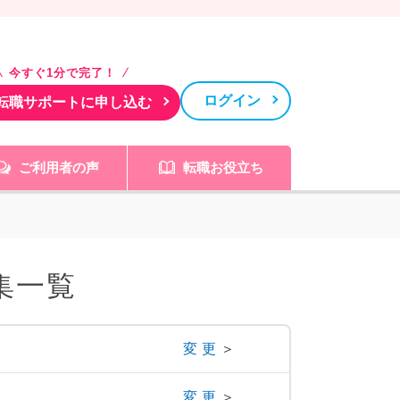
今すぐ1分で完了！
ログイン
転職サポートに申し込む
ご利用者の声
転職お役立ち
集一覧
変更
＞
変更
＞