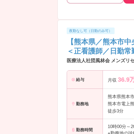
夜勤なし可（日勤のみ可）
【熊本県／熊本市中
＜正看護師／日勤常
医療法人社団風林会 メンズリゼ
36.9
給与
月収
熊本県熊本
熊本市電上熊
勤務地
徒歩3分
10時00分～
勤務時間
※勤務地の診