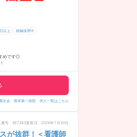
0日以上
積極採用中
すめです◎
！
る
萬生会 熊本第一病院 求人一覧はこちら
番号 : 367393
更新日 : 2026年7月30日
ンスが抜群！＜看護師