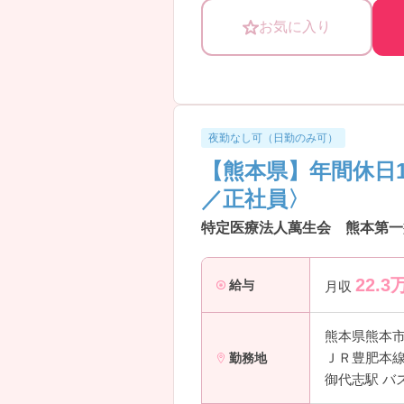
お気に入り
夜勤なし可（日勤のみ可）
【熊本県】年間休日
／正社員〉
特定医療法人萬生会 熊本第一
22.3
給与
月収
熊本県熊本
ＪＲ豊肥本線
勤務地
御代志駅 バ