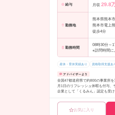
29.8
給与
月収
熊本県熊本
熊本市電上熊
勤務地
徒歩4分
08時30分～
勤務時間
※訪問時間に
産休・育休実績あり
資格取得支援あ
全国47都道府県で約800の事業所を
月1日のリフレッシュ休暇も付与、
企業として「くるみん」認定も受け
ども休暇」など、大手ならではの手
ご興味のある方は詳細等をお伝えし
お気に入り