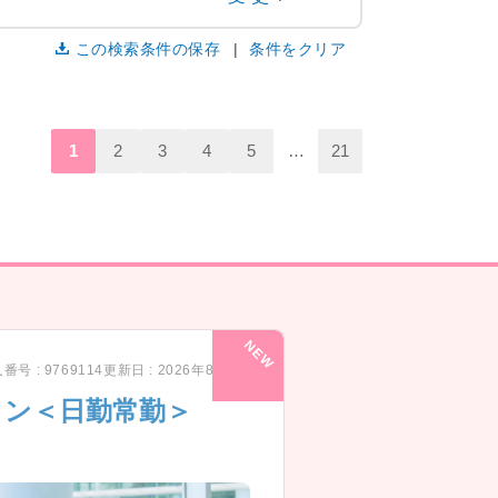
この検索条件の保存
条件をクリア
1
2
3
4
5
…
21
番号 : 9769114
更新日 : 2026年8月5日
ョン＜日勤常勤＞