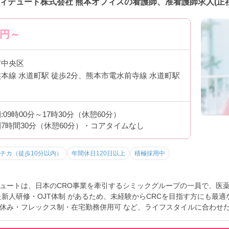
ィテュート株式会社 熊本オフィスの看護師、准看護師求人(正社
円～
市中央区
本線 水道町駅 徒歩2分、熊本市電水前寺線 水道町駅
09時00分～17時30分（休憩60分）
7時間30分（休憩60分）・コアタイムなし
チカ（徒歩10分以内）
年間休日120日以上
積極採用中
ュートは、日本のCRO事業を牽引するシミックグループの一員で、医薬
新人研修・OJT体制 があるため、未経験からCRCを目指す方にも最適
休み・フレックス制・在宅勤務併用可 など、ライフスタイルに合わせ
師経験をダイレクトに活かせる専門職としてキャリアアップが可能です
ならではの水準で、育休復帰率も高く、長期的なキャリア形成にも向いてい