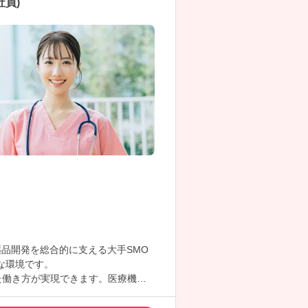
員)
品開発を総合的に支える大手SMO
な環境です。
た働き方が実現できます。医療機関
。
ます。