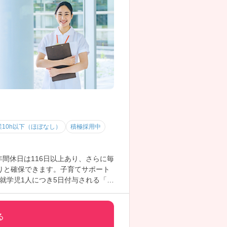
業10h以下（ほぼなし）
積極採用中
。年間休日は116日以上あり、さらに毎
りと確保できます。子育てサポート
就学児1人につき5日付与される「こ
両立させたい方に最適な環境です。
る