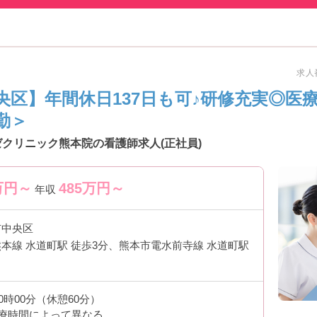
求人番
央区】年間休日137日も可♪研修充実◎医
勤＞
クリニック熊本院の看護師求人(正社員)
万円～
485
万円～
年収
市中央区
本線 水道町駅 徒歩3分、熊本市電水前寺線 水道町駅
20時00分（休憩60分）
療時間によって異なる