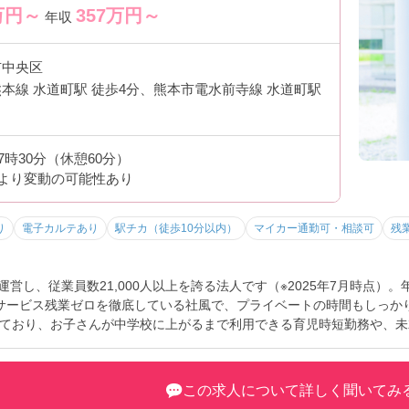
万円～
357
万円～
年収
市中央区
本線 水道町駅 徒歩4分、熊本市電水前寺線 水道町駅
17時30分（休憩60分）
より変動の可能性あり
り
電子カルテあり
駅チカ（徒歩10分以内）
マイカー通勤可・相談可
残
運営し、従業員数21,000人以上を誇る法人です（※2025年7月時点）
サービス残業ゼロを徹底している社風で、プライベートの時間もしっか
ており、お子さんが中学校に上がるまで利用できる育児時短勤務や、未
厚い福利厚生が整っています。訪問看護が未経験の方や、仕事と家庭を
ますので、お気軽にお問い合わせください。
この求人について詳しく聞いてみ