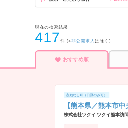
現在の検索結果
417
件 (※
非公開求人
は除く)
おすすめ順
夜勤なし可（日勤のみ可）
【熊本県／熊本市中
株式会社ツクイ ツクイ熊本訪問