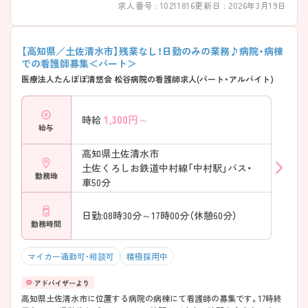
求人番号 : 10211816
更新日 : 2026年3月19日
【高知県／土佐清水市】残業なし！日勤のみの業務♪病院・病棟
での看護師募集＜パート＞
医療法人たんぽぽ清悠会 松谷病院の看護師求人(パート・アルバイト)
1,300
円～
時給
給与
高知県土佐清水市
土佐くろしお鉄道中村線「中村駅」バス・
勤務地
車50分
日勤:08時30分～17時00分（休憩60分）
勤務時間
マイカー通勤可・相談可
積極採用中
高知県土佐清水市に位置する病院の病棟にて看護師の募集です。17時終