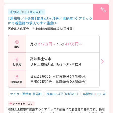
夜勤なし可（日勤のみ可）
【高知県／土佐市】賞与4.5ヶ月分／高給与！ケアミックス病院
にて看護師の求人です＜常勤＞
医療法人広正会 井上病院の看護師求人(正社員)
27.2
万円～
417
万円～
月収
年収
給与
高知県土佐市
ＪＲ土讃線「波川駅」バス・車12分
勤務地
日勤:08時30分～17時30分（休憩60分）
早出:07時00分～16時00分（休憩60分）
勤務時間
マイカー通勤可・相談可
残業10h以下（ほぼなし）
年間休日120日以上
高知県土佐市に位置するケアミックス病院にて看護師の募集です。 長期