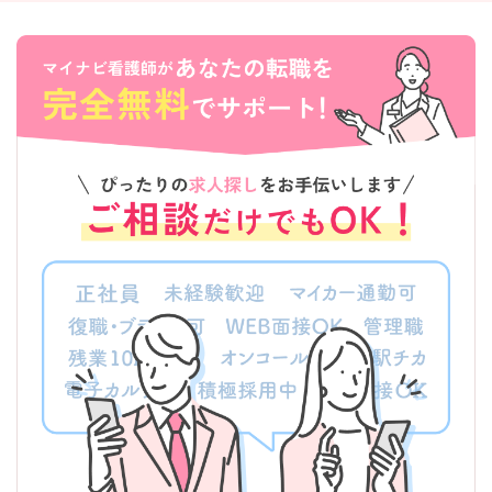
該当件数
条件を
検索する
クリア
件