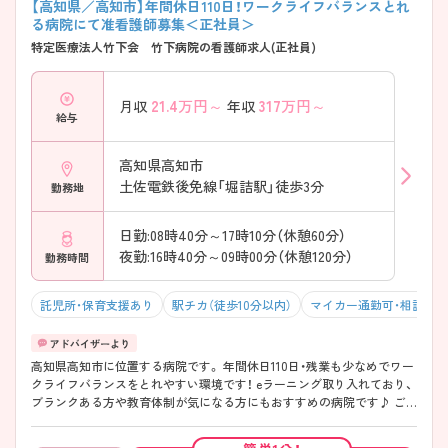
【高知県／高知市】年間休日110日！ワークライフバランスとれ
る病院にて准看護師募集＜正社員＞
特定医療法人竹下会 竹下病院の看護師求人(正社員)
21.4
万円～
317
万円～
月収
年収
給与
高知県高知市
土佐電鉄後免線「堀詰駅」徒歩3分
勤務地
日勤:08時40分～17時10分（休憩60分）
夜勤:16時40分～09時00分（休憩120分）
勤務時間
託児所・保育支援あり
駅チカ（徒歩10分以内）
マイカー通勤可・相談可
高知県高知市に位置する病院です。 年間休日110日・残業も少なめでワー
クライフバランスをとれやすい環境です！ eラーニング取り入れており、
ブランクある方や教育体制が気になる方にもおすすめの病院です♪ ご
興味のある方には、面接対策ポイントなど、さらに詳細をお話しますの
で、お気軽にご相談ください。