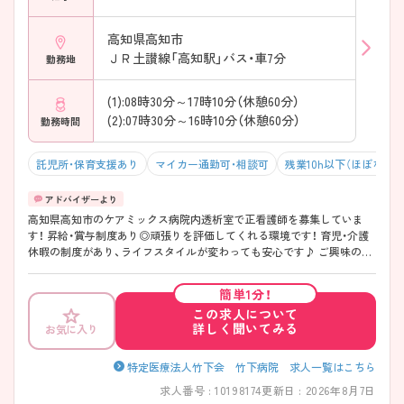
高知県高知市
ＪＲ土讃線「高知駅」バス・車7分
勤務地
(1):08時30分～17時10分（休憩60分）
(2):07時30分～16時10分（休憩60分）
勤務時間
託児所・保育支援あり
マイカー通勤可・相談可
残業10h以下（ほぼなし）
高知県高知市のケアミックス病院内透析室で正看護師を募集していま
す！ 昇給・賞与制度あり◎頑張りを評価してくれる環境です！ 育児・介護
休暇の制度があり、ライフスタイルが変わっても安心です♪ ご興味のあ
る方は、面接のポイントをお伝えしますのでご連絡ください！
簡単1分！
この求人について
詳しく聞いてみる
お気に入り
特定医療法人竹下会 竹下病院 求人一覧はこちら
求人番号 : 10198174
更新日 : 2026年8月7日