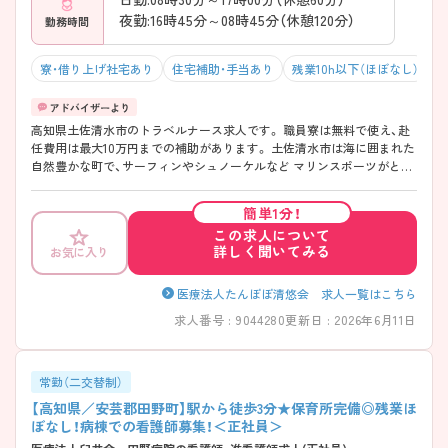
夜勤:16時45分～08時45分（休憩120分）
勤務時間
寮・借り上げ社宅あり
住宅補助・手当あり
残業10h以下（ほぼなし）
高知県土佐清水市のトラベルナース求人です。 職員寮は無料で使え、赴
任費用は最大10万円までの補助があります。 土佐清水市は海に囲まれた
自然豊かな町で、サーフィンやシュノーケルなど マリンスポーツがとて
も有名です。詳しく知りたい方はお気軽に問い合わせください。
簡単1分！
この求人について
詳しく聞いてみる
お気に入り
医療法人たんぽぽ清悠会 求人一覧はこちら
求人番号 : 9044280
更新日 : 2026年6月11日
常勤（二交替制）
【高知県／安芸郡田野町】駅から徒歩3分★保育所完備◎残業ほ
ぼなし！病棟での看護師募集！＜正社員＞