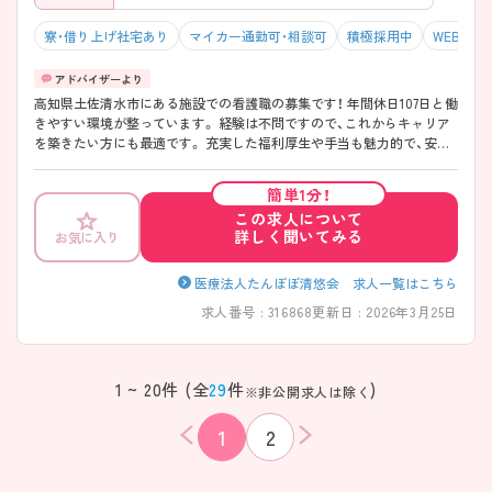
寮・借り上げ社宅あり
マイカー通勤可・相談可
積極採用中
WEB面接
高知県土佐清水市にある施設での看護職の募集です！ 年間休日107日と働
きやすい環境が整っています。 経験は不問ですので、これからキャリア
を築きたい方にも最適です。 充実した福利厚生や手当も魅力的で、安心
して働ける職場です。 ご興味がある方は、ご面接のポイントをお伝えし
ますので、お気軽にお問い合わせください。
簡単1分！
この求人について
詳しく聞いてみる
お気に入り
医療法人たんぽぽ清悠会 求人一覧はこちら
求人番号 : 316868
更新日 : 2026年3月25日
1 ~ 20件 (全
29
件
)
※非公開求人は除く
1
2