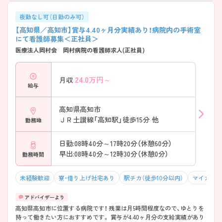
夜勤なし可（日勤のみ可）
【高知県／高知市】賞与4.40ヶ月分実績あり！病院内の手術室
にて看護師募集＜正社員＞
医療法人岡村会 岡村病院の看護師求人(正社員)
24.0
万円～
月収
給与
高知県高知市
ＪＲ土讃線「高知駅」徒歩15分 他
勤務地
日勤:08時40分～17時20分（休憩60分）
早出:08時40分～12時30分（休憩0分）
勤務時間
未経験歓迎
寮・借り上げ社宅あり
駅チカ（徒歩10分以内）
マイカー通
高知県高知市に位置する病院です！ 残業は月5時間程度なので、ゆとりを
持って働きたい方におすすめです。 賞与が4.40ヶ月分の支給実績があり