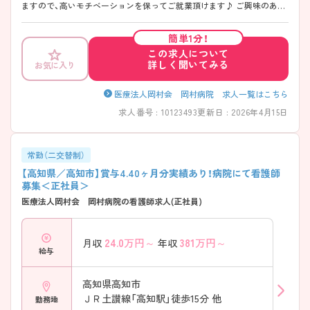
ますので、高いモチベーションを保ってご就業頂けます♪ ご興味のある
方には、面接対策ポイントなど、さらに詳細をお話しますので、お気軽に
ご相談ください。
簡単1分！
この求人について
詳しく聞いてみる
お気に入り
医療法人岡村会 岡村病院 求人一覧はこちら
求人番号 : 10123493
更新日 : 2026年4月15日
常勤（二交替制）
【高知県／高知市】賞与4.40ヶ月分実績あり！病院にて看護師
募集＜正社員＞
医療法人岡村会 岡村病院の看護師求人(正社員)
24.0
万円～
381
万円～
月収
年収
給与
高知県高知市
ＪＲ土讃線「高知駅」徒歩15分 他
勤務地