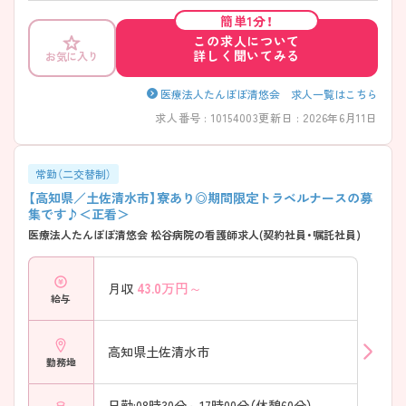
ますので、お気軽にお問い合わせください。
簡単1分！
この求人について
詳しく聞いてみる
お気に入り
医療法人たんぽぽ清悠会 求人一覧はこちら
求人番号 : 10154003
更新日 : 2026年6月11日
常勤（二交替制）
【高知県／土佐清水市】寮あり◎期間限定トラベルナースの募
集です♪＜正看＞
医療法人たんぽぽ清悠会 松谷病院の看護師求人(契約社員・嘱託社員)
43.0
万円～
月収
給与
高知県土佐清水市
勤務地
日勤:08時30分～17時00分（休憩60分）