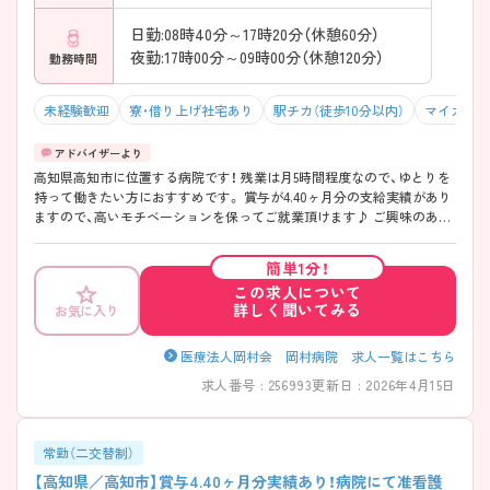
日勤:08時40分～17時20分（休憩60分）
夜勤:17時00分～09時00分（休憩120分）
勤務時間
未経験歓迎
寮・借り上げ社宅あり
駅チカ（徒歩10分以内）
マイカー通
高知県高知市に位置する病院です！ 残業は月5時間程度なので、ゆとりを
持って働きたい方におすすめです。 賞与が4.40ヶ月分の支給実績があり
ますので、高いモチベーションを保ってご就業頂けます♪ ご興味のある
方には、面接対策ポイントなど、さらに詳細をお話しますので、お気軽に
ご相談ください。
簡単1分！
この求人について
詳しく聞いてみる
お気に入り
医療法人岡村会 岡村病院 求人一覧はこちら
求人番号 : 256993
更新日 : 2026年4月15日
常勤（二交替制）
【高知県／高知市】賞与4.40ヶ月分実績あり！病院にて准看護