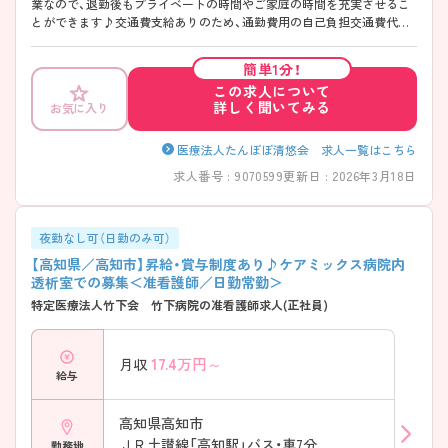
業なので、退勤後もプライベートの時間やご家庭の時間を充実させるこ
とができます♪交通費支給ありのため、通勤費用の自己負担交通費代の
心配は不要です！ご興味ある方は面接ポイントをお伝えしますので、お気
軽にご連絡ください。
簡単1分！
この求人について
詳しく聞いてみる
お気に入り
医療法人たんぽぽ清悠会 求人一覧はこちら
求人番号 : 9070599
更新日 : 2026年3月18日
夜勤なし可（日勤のみ可）
【高知県／高知市】昇給・賞与制度あり♪ケアミックス病院内
透析室での募集＜准看護師／日勤常勤＞
特定医療法人竹下会 竹下病院の准看護師求人(正社員)
17.4
万円～
月収
給与
高知県高知市
ＪＲ土讃線「高知駅」バス・車7分
勤務地