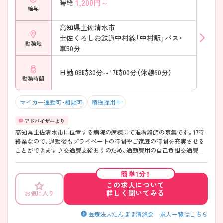
1,200
円～
時給
給与
高知県土佐清水市
土佐くろしお鉄道中村線「中村駅」バス・
勤務地
車50分
日勤:08時30分～17時00分（休憩60分）
勤務時間
マイカー通勤可・相談可
積極採用中
高知県土佐清水市に位置する病院の病棟にて准看護師の募集です。17時
終業なので、退勤後もプライベートの時間やご家庭の時間を充実させる
ことができます♪交通費支給ありのため、通勤費用の自己負担交通費代
の心配は不要です！ご興味ある方は面接ポイントをお伝えしますので、お
気軽にご連絡ください。
簡単1分！
この求人について
詳しく聞いてみる
お気に入り
医療法人たんぽぽ清悠会 求人一覧はこちら