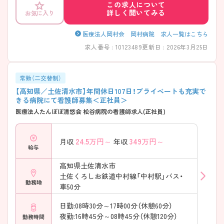
この求人について
詳しく聞いてみる
お気に入り
医療法人岡村会 岡村病院 求人一覧はこちら
求人番号 : 10123489
更新日 : 2026年3月25日
常勤（二交替制）
【高知県／土佐清水市】年間休日107日！プライベートも充実で
きる病院にて看護師募集＜正社員＞
医療法人たんぽぽ清悠会 松谷病院の看護師求人(正社員)
24.5
万円～
349
万円～
月収
年収
給与
高知県土佐清水市
土佐くろしお鉄道中村線「中村駅」バス・
勤務地
車50分
日勤:08時30分～17時00分（休憩60分）
夜勤:16時45分～08時45分（休憩120分）
勤務時間