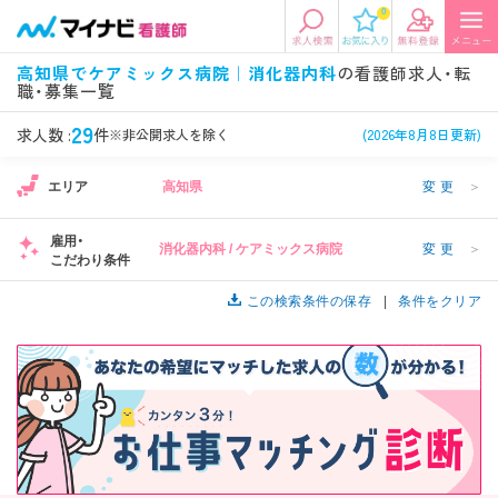
0
エリアから探す
希望の求人条件を選択
高知県でケアミックス病院｜消化器内科
の看護師求人・転
職・募集一覧
エリアから探す
駅・路線から探す
条件項目の選択に戻る
29
求人数 :
件
※非公開求人を除く
(2026年8月8日更新)
北陸・信越
関東
資格
勤務形態
エリア
高知県
変更
＞
看護師、准看護師など
常勤、夜勤なし可など
雇用・
消化器内科 / ケアミックス病院
変更
＞
東海
関西
こだわり条件
施設形態
担当業務
病院、クリニック・診療所など
病棟、外来など
この検索条件の保存
条件をクリア
診察科目
こだわり条件
北海道・東北
中国・四国
1
美容外科、
未経験歓迎、
循環器内科など
土日祝休みなど
九州・沖縄
年収
雇用形態
年収500万円以上など
正社員、契約社員など