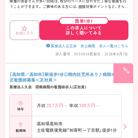
療養の患者さんが多い同院は、自分のペースに合わせた丁寧な看護を行
うことができます。 ご興味のある方には、面接対策ポイントなど、さらに
詳細をお話しいたしますので、お気軽にご相談ください。
簡単1分！
この求人について
詳しく聞いてみる
お気に入り
医療法人広正会 井上病院 求人一覧はこちら
求人番号 : 9093934
更新日 : 2026年8月7日
【高知県／高知市】駅徒歩1分◎院内託児所あり♪病院の病棟で
正看護師募集＜正社員＞
医療法人久会 図南病院の看護師求人(正社員)
25.7
万円～
308
万円～
月収
年収
給与
高知県高知市
土佐電鉄後免線「知寄町一丁目駅」徒歩1分
勤務地