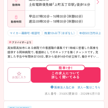
土佐電鉄後免線「上町五丁目駅」徒歩14分
勤務地
早出:07時30分～16時30分（休憩60分）
遅出:09時30分～18時30分（休憩60分）
勤務時間
マイカー通勤可・相談可
残業10h以下（ほぼなし）
年収500万円以上可
高知県高知市にある病院での看護職の募集です！地域に密着した医療を
提供する岡林病院で、看護師としてのキャリアを築くチャンスです。充
実した手当や年間休日108日、駅から徒歩14分の好立地で、働きやすい環
境が整っています。ご興味がある方は、ご面接のポイントをお伝えしま
すので、お気軽にお問い合わせください。
簡単1分！
この求人について
詳しく聞いてみる
お気に入り
医療法人弘仁会 求人一覧はこちら
求人番号 : 316692
更新日 : 2026年6月11日