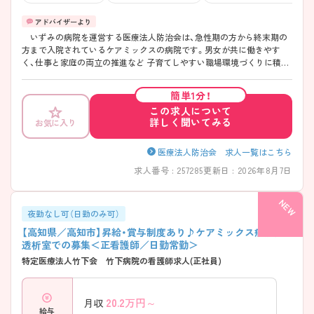
いずみの病院を運営する医療法人防治会は、急性期の方から終末期の
方まで入院されているケアミックスの病院です。男女が共に働きやす
く、仕事と家庭の両立の推進など 子育てしやすい職場環境づくりに積極
的に取り組んでいる企業を県が認証する制度である「高知県次世代育成
支援企業認証」を2011年9月22日にを受けるなど働きやすい環境づくりに
簡単1分！
も取り組んでいます。 各部署のチームワークもよく、連携もしっかり
この求人について
とれており業務もスムーズに行えます。患者さまを第一に考え、安心し
詳しく聞いてみる
お気に入り
ていただける医療の提供をめざしております。 働いている看護師さんは
経験の浅い方から育児中の方もおり、待遇面を充実させるなど働きやす
さ、モチベーションを高めるよう配慮しております。 さまざまな患者さ
医療法人防治会 求人一覧はこちら
まの看護にあたることで、確実に看護のスキルが身につきます。ご興味
求人番号 : 257285
更新日 : 2026年8月7日
ある方には、面接対策ポイントなど、詳細をお話しいたしますのでお気軽
にご相談ください。
夜勤なし可（日勤のみ可）
【高知県／高知市】昇給・賞与制度あり♪ケアミックス病院内
透析室での募集＜正看護師／日勤常勤＞
特定医療法人竹下会 竹下病院の看護師求人(正社員)
20.2
万円～
月収
給与