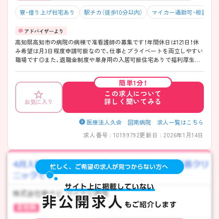
寮・借り上げ社宅あり
駅チカ（徒歩10分以内）
マイカー通勤可・相談可
高知県高知市の病院の病棟で准看護師の募集です！年間休日は121日！休
み希望は月3日程度申請可能なので、仕事とプライベートを両立しやすい
職場です◎また、退職金制度や単身用の入居可能住宅ありで福利厚生も
充実！安心して長く働きやすい環境が整っています♪ご興味のある方は
面接ポイントをお伝えしますので、お気軽にご連絡ください！
簡単1分！
この求人について
詳しく聞いてみる
お気に入り
医療法人久会 図南病院 求人一覧はこちら
求人番号 : 10199792
更新日 : 2026年1月14日