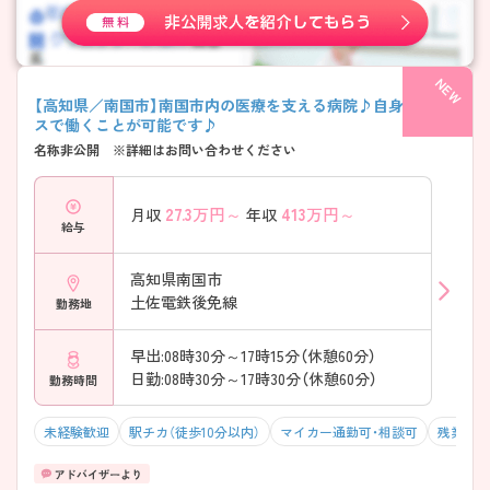
【高知県／南国市】南国市内の医療を支える病院♪自身のペー
スで働くことが可能です♪
名称非公開 ※詳細はお問い合わせください
27.3
万円～
413
万円～
月収
年収
給与
高知県南国市
土佐電鉄後免線
勤務地
早出:08時30分～17時15分（休憩60分）
日勤:08時30分～17時30分（休憩60分）
勤務時間
未経験歓迎
駅チカ（徒歩10分以内）
マイカー通勤可・相談可
残業10