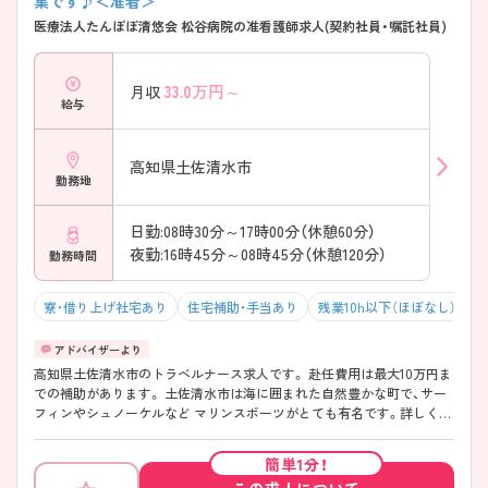
集です♪＜准看＞
医療法人たんぽぽ清悠会 松谷病院の准看護師求人(契約社員・嘱託社員)
33.0
万円～
月収
給与
高知県土佐清水市
勤務地
日勤:08時30分～17時00分（休憩60分）
夜勤:16時45分～08時45分（休憩120分）
勤務時間
寮・借り上げ社宅あり
住宅補助・手当あり
残業10h以下（ほぼなし）
高知県土佐清水市のトラベルナース求人です。 赴任費用は最大10万円ま
での補助があります。 土佐清水市は海に囲まれた自然豊かな町で、サー
フィンやシュノーケルなど マリンスポーツがとても有名です。詳しく知
りたい方はお気軽に問い合わせください。
簡単1分！