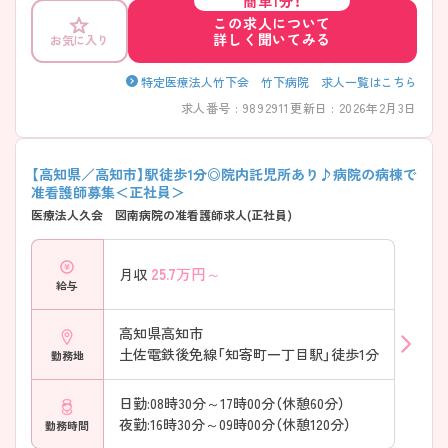
簡単1分！
この求人について
詳しく聞いてみる
お気に入り
特定医療法人竹下会 竹下病院 求人一覧はこちら
求人番号 : 9892911
更新日 : 2026年2月3日
【高知県／高知市】駅徒歩1分◎院内託児所あり♪病院の病棟で
准看護師募集＜正社員＞
医療法人久会 図南病院の准看護師求人(正社員)
25.7
万円～
月収
給与
高知県高知市
土佐電鉄後免線「知寄町一丁目駅」徒歩1分
勤務地
日勤:08時30分～17時00分（休憩60分）
夜勤:16時30分～09時00分（休憩120分）
勤務時間