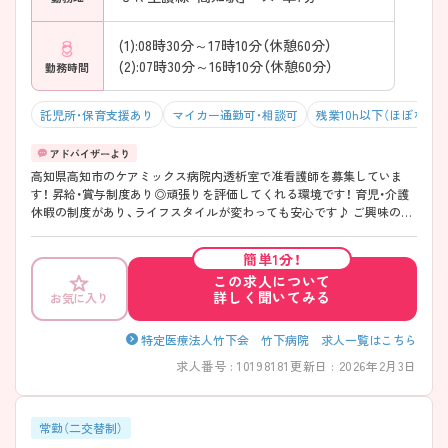
(1):08時30分～17時10分（休憩60分）
(2):07時30分～16時10分（休憩60分）
勤務時間
託児所・保育支援あり
マイカー通勤可・相談可
残業10h以下（ほぼなし）
高知県高知市のケアミックス病院内透析室で准看護師を募集していま
す！ 昇給・賞与制度あり◎頑張りを評価してくれる環境です！ 育児・介護
休暇の制度があり、ライフスタイルが変わっても安心です♪ ご興味のあ
る方は、面接のポイントをお伝えしますのでご連絡ください！
簡単1分！
この求人について
詳しく聞いてみる
お気に入り
特定医療法人竹下会 竹下病院 求人一覧はこちら
求人番号 : 10198181
更新日 : 2026年2月3日
常勤（二交替制）