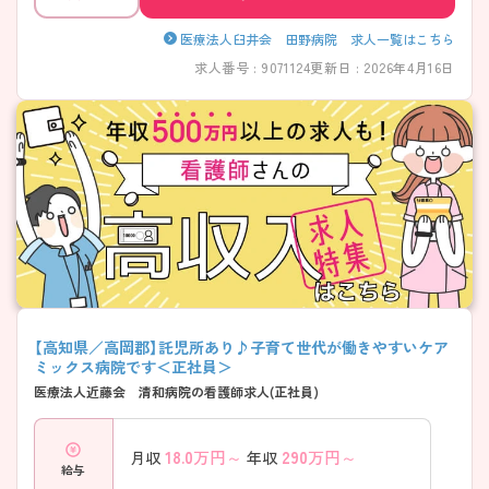
医療法人臼井会 田野病院 求人一覧はこちら
求人番号 : 9071124
更新日 : 2026年4月16日
【高知県／高岡郡】託児所あり♪子育て世代が働きやすいケア
ミックス病院です＜正社員＞
医療法人近藤会 清和病院の看護師求人(正社員)
18.0
万円～
290
万円～
月収
年収
給与