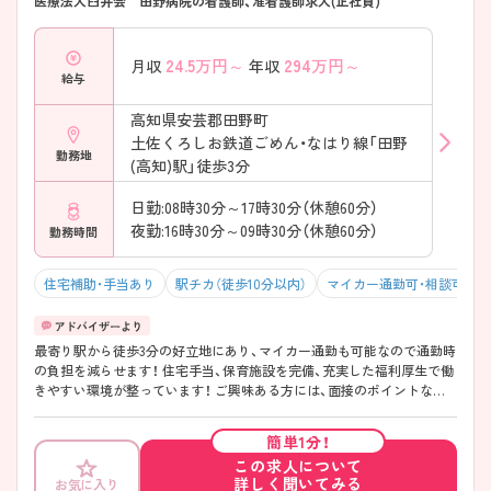
医療法人臼井会 田野病院の看護師、准看護師求人(正社員)
24.5
万円～
294
万円～
月収
年収
給与
高知県安芸郡田野町
土佐くろしお鉄道ごめん・なはり線「田野
勤務地
(高知)駅」徒歩3分
日勤:08時30分～17時30分（休憩60分）
夜勤:16時30分～09時30分（休憩60分）
勤務時間
住宅補助・手当あり
駅チカ（徒歩10分以内）
マイカー通勤可・相談可
最寄り駅から徒歩3分の好立地にあり、マイカー通勤も可能なので通勤時
の負担を減らせます！ 住宅手当、保育施設を完備、充実した福利厚生で働
きやすい環境が整っています！ ご興味ある方には、面接のポイントなど、
さらに詳細をお話致しますのでお気軽にご相談ください。
簡単1分！
この求人について
詳しく聞いてみる
お気に入り