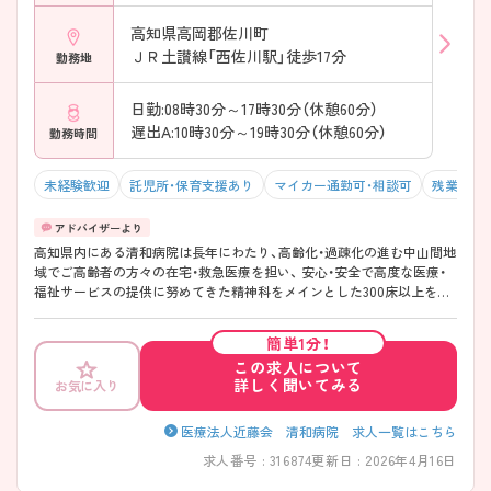
高知県高岡郡佐川町
ＪＲ土讃線「西佐川駅」徒歩17分
勤務地
日勤:08時30分～17時30分（休憩60分）
遅出A:10時30分～19時30分（休憩60分）
勤務時間
未経験歓迎
託児所・保育支援あり
マイカー通勤可・相談可
残業10h
高知県内にある清和病院は長年にわたり、高齢化・過疎化の進む中山間地
域でご高齢者の方々の在宅・救急医療を担い、 安心・安全で高度な医療・
福祉サービスの提供に努めてきた精神科をメインとした300床以上を有
する病院です。残業が少なく、託児所も併設しているため子育て世代の
方もご活躍されています♪ また院内研修や院外研修も充実しており、①
簡単1分！
看護研究エキスパート公開講座、②新人看護職離職防止研修、③新人看護
この求人について
師研修 など様々な研修に参加することが可能ですのでキャリアップし
詳しく聞いてみる
お気に入り
たい方にもおすすめです！ ご興味ある方には、面接対策ポイントなど、詳
細をお話しいたしますのでお気軽にご相談ください。
医療法人近藤会 清和病院 求人一覧はこちら
求人番号 : 316874
更新日 : 2026年4月16日