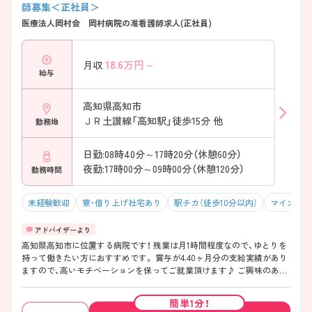
師募集＜正社員＞
医療法人岡村会 岡村病院の准看護師求人(正社員)
18.6
万円～
月収
給与
高知県高知市
ＪＲ土讃線「高知駅」徒歩15分 他
勤務地
日勤:08時40分～17時20分（休憩60分）
夜勤:17時00分～09時00分（休憩120分）
勤務時間
未経験歓迎
寮・借り上げ社宅あり
駅チカ（徒歩10分以内）
マイカー通
高知県高知市に位置する病院です！ 残業は月1時間程度なので、ゆとりを
持って働きたい方におすすめです。 賞与が4.40ヶ月分の支給実績があり
ますので、高いモチベーションを保ってご就業頂けます♪ ご興味のある
方には、面接対策ポイントなど、さらに詳細をお話しますので、お気軽に
ご相談ください。
簡単1分！