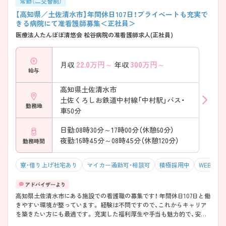
常勤（二交替制）
【高知県／土佐清水市】年間休日107日！プライベートも充実で
きる病院にて准看護師募集＜正社員＞
医療法人たんぽぽ清悠会 松谷病院の准看護師求人(正社員)
22.0
万円～
300
万円～
月収
年収
給与
高知県土佐清水市
土佐くろしお鉄道中村線「中村駅」バス・
勤務地
車50分
日勤:08時30分～17時00分（休憩60分）
夜勤:16時45分～08時45分（休憩120分）
勤務時間
寮・借り上げ社宅あり
マイカー通勤可・相談可
積極採用中
WEB面接
高知県土佐清水市にある施設での看護職の募集です！ 年間休日107日と働
きやすい環境が整っています。 経験は不問ですので、これからキャリア
を築きたい方にも最適です。 充実した福利厚生や手当も魅力的で、安心
して働ける職場です。 ご興味がある方は、ご面接のポイントをお伝えし