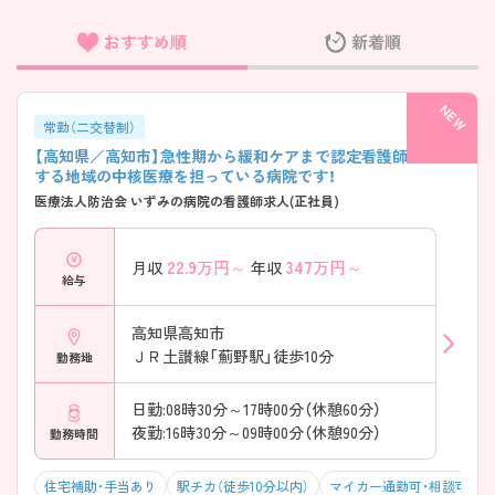
おすすめ順
新着順
フリーワード検索
常勤（二交替制）
【高知県／高知市】急性期から緩和ケアまで認定看護師も在籍
する地域の中核医療を担っている病院です！
医療法人防治会 いずみの病院の看護師求人(正社員)
22.9
万円～
347
万円～
月収
年収
給与
高知県高知市
ＪＲ土讃線「薊野駅」徒歩10分
勤務地
日勤:08時30分～17時00分（休憩60分）
夜勤:16時30分～09時00分（休憩90分）
勤務時間
住宅補助・手当あり
駅チカ（徒歩10分以内）
マイカー通勤可・相談可