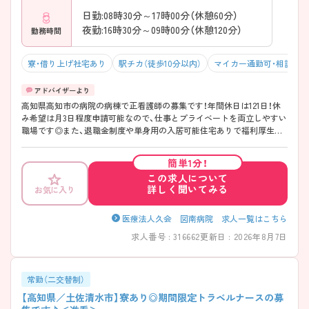
日勤:08時30分～17時00分（休憩60分）
夜勤:16時30分～09時00分（休憩120分）
勤務時間
寮・借り上げ社宅あり
駅チカ（徒歩10分以内）
マイカー通勤可・相談可
高知県高知市の病院の病棟で正看護師の募集です！年間休日は121日！休
み希望は月3日程度申請可能なので、仕事とプライベートを両立しやすい
職場です◎また、退職金制度や単身用の入居可能住宅ありで福利厚生も
充実！安心して長く働きやすい環境が整っています♪ご興味のある方は
面接ポイントをお伝えしますので、お気軽にご連絡ください！
簡単1分！
この求人について
詳しく聞いてみる
お気に入り
医療法人久会 図南病院 求人一覧はこちら
求人番号 : 316662
更新日 : 2026年8月7日
常勤（二交替制）
【高知県／土佐清水市】寮あり◎期間限定トラベルナースの募