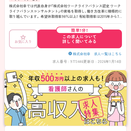
株式会社幸では代表自身が「株式会社ワークライフバランス認定 ワーク
ライフバランスコンサルタント」の資格を取得し、働き方改革に積極的に
取り組んでいます。 希望休取得率98％以上！ 有給取得率は2015年から7
年連続100％（2022年9月末現在）とワークライフバランスを整えて働く
事の出来る環境が整っています。 また、最初に見学をしてからご面接と
簡単1分！
なりますので、安心してご就業先を判断する事もできますよね♪ 子育て
この求人について
世代も活躍中ですので是非興味のある方は一度ご相談ください。
詳しく聞いてみる
お気に入り
株式会社幸 求人一覧はこちら
求人番号 : 9773446
更新日 : 2026年1月14日