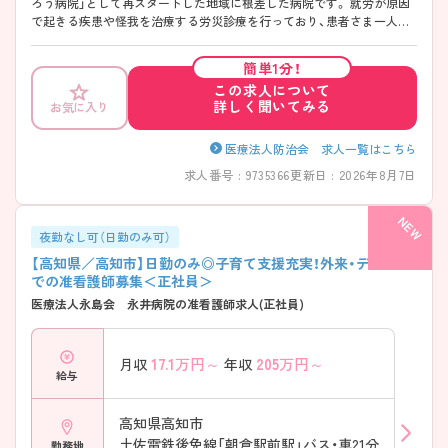
ろう病院」として再スタートした地域に根差した病院です。 就労が原因
で起きる疾患や怪我を治療する労災診療を行っており、患者さま一人一
人に寄り添った看護を提供したいと考えている看護師さんにおすすめで
す。 週の勤務時間も38.5時間とほかの病棟求人と比べて勤務時間が短く
簡単1分！
家庭と両立しやすい環境がございます。 ご興味のある方には、面接対策
この求人について
ポイントなど、さらに詳細をお話いたしますので、お気軽にご相談くださ
詳しく聞いてみる
お気に入り
い。
医療法人防治会 求人一覧はこちら
求人番号 : 9735366
更新日 : 2026年8月7日
夜勤なし可（日勤のみ可）
【高知県／高知市】日勤のみ◎子育て支援充実！外来・デイケア
での准看護師募集＜正社員＞
医療法人永島会 永井病院の准看護師求人(正社員)
17.1
万円～
205
万円～
月収
年収
給与
高知県高知市
土佐電鉄後免線「朝倉駅前駅」バス・車21分
勤務地