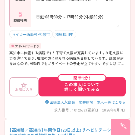
日勤:08時30分～17時30分（休憩60分）
勤務時間
マイカー通勤可・相談可
積極採用中
高知市に位置する病院です！ 子育て支援が充実しています。在宅支援に
力を注いでおり、地域の方に頼られる病院を目指しています。 残業が少
なめなので、出勤日でもプライベートの予定が立てやすいですよ◎ ご興
味ある方には、面接対策ポイントなど、さらに詳細をお話しいたしますの
でお気軽にご相談ください。
簡単1分！
この求人について
詳しく聞いてみる
お気に入り
医療法人永島会 永井病院 求人一覧はこちら
求人番号 : 10125533
更新日 : 2026年8月7日
【高知県／高知市】年間休日120日以上！リハビリテーション病