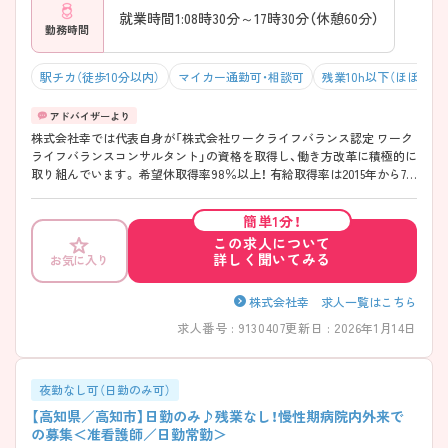
就業時間1:08時30分～17時30分（休憩60分）
勤務時間
駅チカ（徒歩10分以内）
マイカー通勤可・相談可
残業10h以下（ほぼなし
株式会社幸では代表自身が「株式会社ワークライフバランス認定 ワーク
ライフバランスコンサルタント」の資格を取得し、働き方改革に積極的に
取り組んでいます。 希望休取得率98％以上！ 有給取得率は2015年から7
年連続100％（2022年9月末現在）とワークライフバランスを整えて働く
事の出来る環境が整っています。 また、最初に見学をしてからご面接と
簡単1分！
なりますので、安心してご就業先を判断する事もできますよね♪ 子育て
この求人について
世代も活躍中ですので是非興味のある方は一度ご相談ください。
詳しく聞いてみる
お気に入り
株式会社幸 求人一覧はこちら
求人番号 : 9130407
更新日 : 2026年1月14日
夜勤なし可（日勤のみ可）
【高知県／高知市】日勤のみ♪残業なし！慢性期病院内外来で
の募集＜准看護師／日勤常勤＞