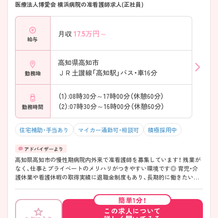
医療法人博愛会 横浜病院の准看護師求人(正社員)
17.5
万円～
月収
給与
高知県高知市
ＪＲ土讃線「高知駅」バス・車16分
勤務地
（1）:08時30分～17時00分（休憩60分）
（2）:07時30分～16時00分（休憩60分）
勤務時間
住宅補助・手当あり
マイカー通勤可・相談可
積極採用中
高知県高知市の慢性期病院内外来で准看護師を募集しています！ 残業が
なく、仕事とプライベートのメリハリがつきやすい環境です◎ 育児・介
護休業や看護休暇の取得実績に退職金制度もあり、長期的に働きたい方
に嬉しい制度が整っております♪ ご興味のある方は、面接のポイントを
お伝えしますのでご連絡ください！
簡単1分！
この求人について