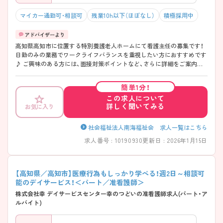
マイカー通勤可・相談可
残業10h以下（ほぼなし）
積極採用中
高知県高知市に位置する特別養護老人ホームにて看護主任の募集です！
日勤のみの業務でワークライフバランスを重視したい方におすすめです
♪ ご興味のある方には、面接対策ポイントなど、さらに詳細をご案内し
ますのでお気軽にご相談ください！
簡単1分！
この求人について
詳しく聞いてみる
お気に入り
社会福祉法人南海福祉会 求人一覧はこちら
求人番号 : 10190930
更新日 : 2026年1月15日
【高知県／高知市】医療行為もしっかり学べる！週2日～相談可
能のデイサービス！＜パート／准看護師＞
株式会社幸 デイサービスセンター幸のつどいの准看護師求人(パート・ア
ルバイト)