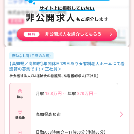
夜勤なし可（日勤のみ可）
【高知県／高知市】年間休日125日あり★有料老人ホームにて看
護師の募集です！＜正社員＞
社会福祉法人CIJ福祉会の看護師、准看護師求人(正社員)
18.8
万円～
270
万円～
月収
年収
給与
高知県高知市
勤務地
日勤A:08時00分～17時00分（休憩60分）