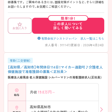
師募集です。 ご興味のある方には、面接対策ポイントなど、さらに詳細を
お話いたしますので、お気軽にご相談ください。
簡単1分！
この求人について
詳しく聞いてみる
お気に入り
有限会社アシストジャパン 求人一覧はこちら
求人番号 : 9111473
更新日 : 2026年4月24日
常勤（二交替制）
【高知県／高知市】年間休日114日！マイカー通勤可♪介護老人
保健施設で准看護師の募集＜正社員＞
医療法人緑風会 老人保健施設 シルバーマリンの准看護師求人(正社員)
19.0
万円～
月収
給与
高知県高知市