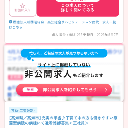
を実践したい方にもおすすめです。多職種と連携しながら継続的な支援
この求人について
を行える環境が整っており、地域医療に深く関わる経験を積むことがで
詳しく聞いてみる
お気に入り
きます。 また、年間休日約122日に加え、夏季休暇や年末年始休暇なども
あり、プライベートとの両立を考えながら長く働きやすい環境です。
――――――――――――――― ■ 「年間休日約122日」♪働きやすさも
医療法人社団晴緑会 高知総合リハビリテーション病院 求人一覧
魅力 ――――――――――――――― 無理なく長く働き続けられる環
はこちら
境が整っています。 ・「年間休日約122日」のゆとりある勤務体制 ・夏季休
求人番号 : 9831238
更新日 : 2026年8月7日
暇4日、年末年始休暇4日を完備 ・社会保険や退職金制度など福利厚生も
充実 ・オンとオフのメリハリを大切にしながら働けます♪
――――――――――――――― ■ 医療と介護を一体的に学べる環境！
――――――――――――――― 病院と介護医療院の両機能を持つ法
人ならではの魅力があります。 ・障害者病棟・療養病棟を運営 ・介護医療
院を併設 ・医療から生活支援まで幅広く経験可能 ・ 患者様の長期的な療
養生活を支える力が身につきます！ ――――――――――――――― ■
一人ひとりとじっくり向き合える看護♪
――――――――――――――― 急性期とは異なるやりがいを感じら
れる環境です。 ・長期療養を必要とする患者様が中心 ・継続的に経過を
見守る看護を実践 ・患者様やご家族との関係性を築きやすい ・「寄り添う
看護」を大切にしたい方にぴったりです♪
――――――――――――――― ■ 子育て世代も安心して働きやすい！
――――――――――――――― ライフステージの変化を見据えた制
度が整っています。 ・企業主導型保育園との提携あり ・出産休業・育児休
常勤（二交替制）
業制度を整備 ・マイカー通勤可能で通勤も便利 ・ 家庭と仕事の両立を目
【高知県／高知市】充実の手当♪子育て中の方も働きやすい療
指したい方も検討しやすい環境です♪
養型病院の病棟にて准看護師募集＜正社員＞