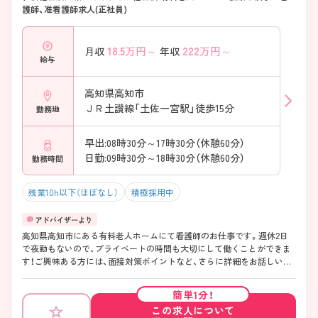
護師、准看護師求人(正社員)
18.5
万円～
222
万円～
月収
年収
給与
高知県高知市
ＪＲ土讃線「土佐一宮駅」徒歩15分
勤務地
早出:08時30分～17時30分（休憩60分）
日勤:09時30分～18時30分（休憩60分）
勤務時間
残業10h以下（ほぼなし）
積極採用中
高知県高知市にある有料老人ホームにて看護師のお仕事です。週休2日
で夜勤もないので、プライベートの時間も大切にして働くことができま
す！ご興味ある方には、面接対策ポイントなど、さらに詳細をお話しいた
しますのでお気軽にご相談ください。
簡単1分！
この求人について