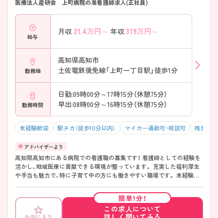
医療法人産研会 上町病院の准看護師求人(正社員)
21.4
万円～
319
万円～
月収
年収
給与
高知県高知市
土佐電鉄後免線「上町一丁目駅」徒歩1分
勤務地
日勤:09時00分～17時15分（休憩75分）
早出:08時00分～16時15分（休憩75分）
勤務時間
未経験歓迎
駅チカ（徒歩10分以内）
マイカー通勤可・相談可
残業10
高知県高知市にある病院での看護職の募集です！ 看護師としての経験を
活かし、地域医療に貢献できる環境が整っています。 充実した福利厚生
や手当も魅力で、特に子育て中の方にも働きやすい職場です。 未経験者
やブランクのある方も歓迎されており、安心して働ける体制が整ってい
ます。 ご興味がある方は、ご面接のポイントをお伝えしますので、お気軽
簡単1分！
にお問い合わせください。
この求人について
詳しく聞いてみる
お気に入り