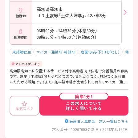
高知県高知市
ＪＲ土讃線「土佐大津駅」バス・車5分
勤務地
06時00分～14時30分（休憩60分）
08時30分～17時00分（休憩60分）
勤務時間
未経験歓迎
マイカー通勤可・相談可
残業10h以下（ほぼなし）
積極採
高知県高知市に位置するサービス付き高齢者向け住宅で介護職員の募集
です。残業月平均5時間と少なめなので、負担が少なく、無理なくお仕事
いただける環境です！また、無料駐車場が完備されており、マイカー通勤
ができるので便利です♪ご興味のある方はご面接のポイントお伝えしま
すのでご気軽にお問い合わせください。
簡単1分！
この求人について
詳しく聞いてみる
お気に入り
医療法人厚愛会 求人一覧はこちら
求人番号 : 10267603
更新日 : 2026年6月22日