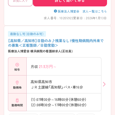
詳しく聞いてみる
お気に入り
医療法人博愛会 求人一覧はこちら
求人番号 : 10205922
更新日 : 2026年1月13日
夜勤なし可（日勤のみ可）
【高知県／高知市】日勤のみ♪残業なし！慢性期病院内外来で
の募集＜正看護師／日勤常勤＞
医療法人博愛会 横浜病院の看護師求人(正社員)
21.5
万円～
月収
給与
高知県高知市
ＪＲ土讃線「高知駅」バス・車16分
勤務地
（1）:07時30分～16時00分（休憩60分）
（2）:08時30分～17時00分（休憩60分）
勤務時間