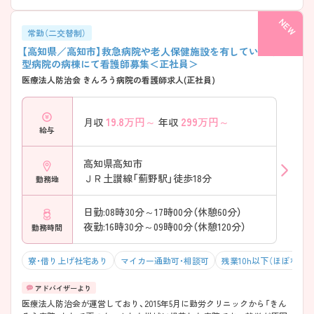
常勤（二交替制）
【高知県／高知市】救急病院や老人保健施設を有している療養
型病院の病棟にて看護師募集＜正社員＞
医療法人防治会 きんろう病院の看護師求人(正社員)
19.8
万円～
299
万円～
月収
年収
給与
高知県高知市
ＪＲ土讃線「薊野駅」徒歩18分
勤務地
日勤:08時30分～17時00分（休憩60分）
夜勤:16時30分～09時00分（休憩120分）
勤務時間
寮・借り上げ社宅あり
マイカー通勤可・相談可
残業10h以下（ほぼなし）
医療法人防治会が運営しており、2015年5月に勤労クリニックから「きん