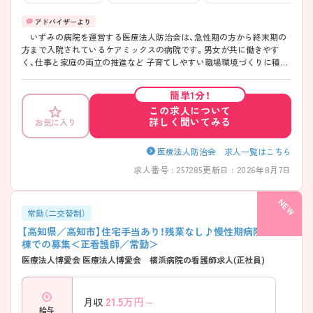
いずみの病院を運営する医療法人防治会は、急性期の方から終末期の
方まで入院されているケアミックスの病院です。男女が共に働きやす
く、仕事と家庭の両立の推進など 子育てしやすい職場環境づくりに積極
的に取り組んでいる企業を県が認証する制度である「高知県次世代育成
支援企業認証」を2011年9月22日にを受けるなど働きやすい環境づくりに
簡単1分！
も取り組んでいます。 各部署のチームワークもよく、連携もしっかり
この求人について
とれており業務もスムーズに行えます。患者さまを第一に考え、安心し
詳しく聞いてみる
お気に入り
ていただける医療の提供をめざしております。 働いている看護師さんは
経験の浅い方から育児中の方もおり、待遇面を充実させるなど働きやす
さ、モチベーションを高めるよう配慮しております。 さまざまな患者さ
医療法人防治会 求人一覧はこちら
まの看護にあたることで、確実に看護のスキルが身につきます。ご興味
求人番号 : 257285
更新日 : 2026年8月7日
ある方には、面接対策ポイントなど、詳細をお話しいたしますのでお気軽
にご相談ください。
常勤（二交替制）
【高知県／高知市】住宅手当あり！残業なし♪慢性期病院内病
棟での募集＜正看護師／常勤＞
医療法人博愛会 医療法人博愛会 横浜病院の看護師求人(正社員)
21.5
万円～
月収
給与