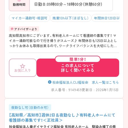
日勤Ｂ:09時00分～18時00分（休憩60分）
勤務時間
マイカー通勤可・相談可
残業10h以下（ほぼなし）
年間休日120日以上
高知県高知市にございます、有料老人ホームにて看護師の募集です！ マ
イカー通勤可能なので行き帰りがスムーズ♪ 年間休日も125日以上とし
っかりお休みも取得出来るので、ワークライフバランスを大切にしたい
方にオススメです★ また、育児休暇制度がありますので、ライフステー
ジに応じて長くお仕事を続けていくことができます◎ ご興味のある方
簡単1分！
は、マイナビ看護師までお問い合わせください。
この求人について
詳しく聞いてみる
お気に入り
社会福祉法人CIJ福祉会 求人一覧はこちら
求人番号 : 9149459
更新日 : 2026年1月15日
夜勤なし可（日勤のみ可）
【高知県／高知市】週休2日＆夜勤なし♪有料老人ホームにて
看護師の募集です！＜正社員＞
社会福祉法人秦ダイヤライフ福祉会 有料老人ホーム 馴染み横丁の看