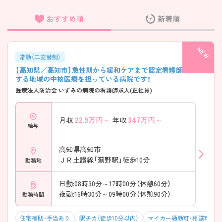
おすすめ順
新着順
フリーワード検索
常勤（二交替制）
【高知県／高知市】急性期から緩和ケアまで認定看護師も在籍
する地域の中核医療を担っている病院です！
医療法人防治会 いずみの病院の看護師求人(正社員)
22.9
万円～
347
万円～
月収
年収
給与
高知県高知市
ＪＲ土讃線「薊野駅」徒歩10分
勤務地
日勤:08時30分～17時00分（休憩60分）
夜勤:16時30分～09時00分（休憩90分）
勤務時間
住宅補助・手当あり
駅チカ（徒歩10分以内）
マイカー通勤可・相談可