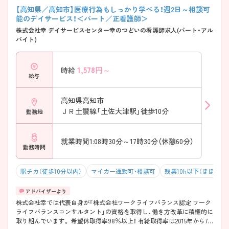
【高知県／高知市】医療行為もしっかり学べる！週2日～相談可
能のデイサービス！＜パート／正看護師＞
株式会社幸 デイサービスセンター幸のつどいの看護師求人(パート・アル
バイト)
1,578
円～
時給
給与
高知県高知市
ＪＲ土讃線「土佐大津駅」徒歩10分
勤務地
就業時間1:08時30分～17時30分（休憩60分）
勤務時間
駅チカ（徒歩10分以内）
マイカー通勤可・相談可
残業10h以下（ほぼなし
株式会社幸では代表自身が「株式会社ワークライフバランス認定 ワーク
ライフバランスコンサルタント」の資格を取得し、働き方改革に積極的に
取り組んでいます。 希望休取得率98％以上！ 有給取得率は2015年から7