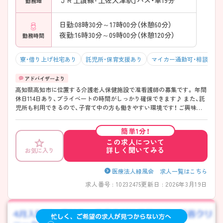
ＪＲ土讃線「土佐大津駅」バス・車19分
勤務地
日勤:08時30分～17時00分（休憩60分）
夜勤:16時30分～09時00分（休憩120分）
勤務時間
寮・借り上げ社宅あり
託児所・保育支援あり
マイカー通勤可・相談可
高知県高知市に位置する介護老人保健施設で准看護師の募集です。 年間
休日114日あり、プライベートの時間がしっかり確保できます♪ また、託
児所も利用できるので、子育て中の方も働きやすい環境です！ ご興味の
ある方はご面接のポイントお伝えしますのでご気軽にお問い合わせくだ
さい。
簡単1分！
この求人について
詳しく聞いてみる
お気に入り
医療法人緑風会 求人一覧はこちら
求人番号 : 10232475
更新日 : 2026年3月19日