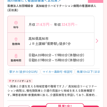
院の病棟にて看護師募集＜正社員＞
医療法人社団晴緑会 高知総合リハビリテーション病院の看護師求人
(正社員)
21.6
万円～
324
万円～
月収
年収
給与
高知県高知市
ＪＲ土讃線「薊野駅」徒歩7分
勤務地
日勤A:09時00分～17時00分（休憩60分）
日勤B:07時00分～15時00分（休憩60分）
勤務時間
駅チカ（徒歩10分以内）
マイカー通勤可・相談可
残業10h以下（ほぼなし
＼医療と介護を支える地域密着の職場です♪／ 高知総合リハビリテー
ション病院は、慢性期医療と介護の両面から地域を支える医療機関で
す。障害者病棟・療養病棟に加え、介護医療院を併設しており、医療的ケ
アだけでなく生活支援まで幅広く関わることができます。長期療養を必
要とする患者様が多いため、一人ひとりとじっくり向き合いながら看護
簡単1分！