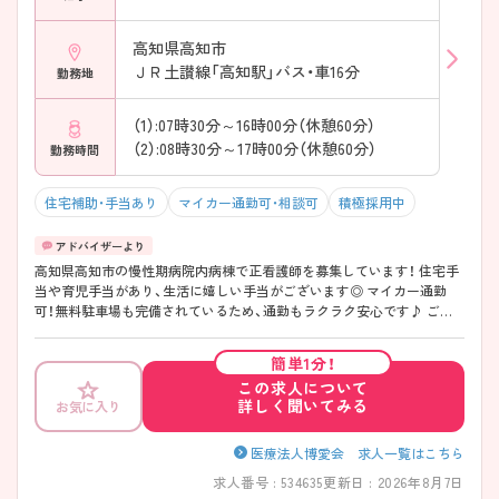
高知県高知市
ＪＲ土讃線「高知駅」バス・車16分
勤務地
（1）:07時30分～16時00分（休憩60分）
（2）:08時30分～17時00分（休憩60分）
勤務時間
住宅補助・手当あり
マイカー通勤可・相談可
積極採用中
高知県高知市の慢性期病院内病棟で正看護師を募集しています！ 住宅手
当や育児手当があり、生活に嬉しい手当がございます◎ マイカー通勤
可！無料駐車場も完備されているため、通勤もラクラク安心です♪ ご興
味のある方は、面接のポイントをお伝えしますのでご連絡ください！！
簡単1分！
この求人について
詳しく聞いてみる
お気に入り
医療法人博愛会 求人一覧はこちら
求人番号 : 534635
更新日 : 2026年8月7日