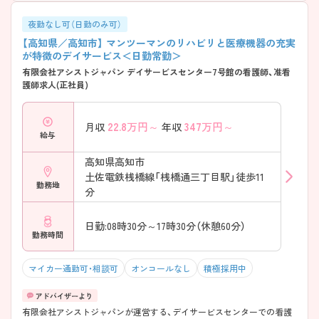
夜勤なし可（日勤のみ可）
【高知県／高知市】 マンツーマンのリハビリと医療機器の充実
が特徴のデイサービス＜日勤常勤＞
有限会社アシストジャパン デイサービスセンター7号館の看護師、准看
護師求人(正社員)
22.8
万円～
347
万円～
月収
年収
給与
高知県高知市
土佐電鉄桟橋線「桟橋通三丁目駅」徒歩11
勤務地
分
日勤:08時30分～17時30分（休憩60分）
勤務時間
マイカー通勤可・相談可
オンコールなし
積極採用中
有限会社アシストジャパンが運営する、デイサービスセンターでの看護