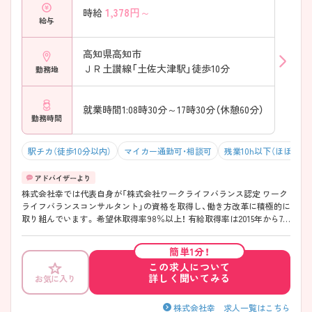
1,378
円～
時給
給与
高知県高知市
ＪＲ土讃線「土佐大津駅」徒歩10分
勤務地
就業時間1:08時30分～17時30分（休憩60分）
勤務時間
駅チカ（徒歩10分以内）
マイカー通勤可・相談可
残業10h以下（ほぼなし
株式会社幸では代表自身が「株式会社ワークライフバランス認定 ワーク
ライフバランスコンサルタント」の資格を取得し、働き方改革に積極的に
取り組んでいます。 希望休取得率98％以上！ 有給取得率は2015年から7
年連続100％（2022年9月末現在）とワークライフバランスを整えて働く
事の出来る環境が整っています。 また、最初に見学をしてからご面接と
簡単1分！
なりますので、安心してご就業先を判断する事もできますよね♪ 子育て
この求人について
世代も活躍中ですので是非興味のある方は一度ご相談ください。
詳しく聞いてみる
お気に入り
株式会社幸 求人一覧はこちら