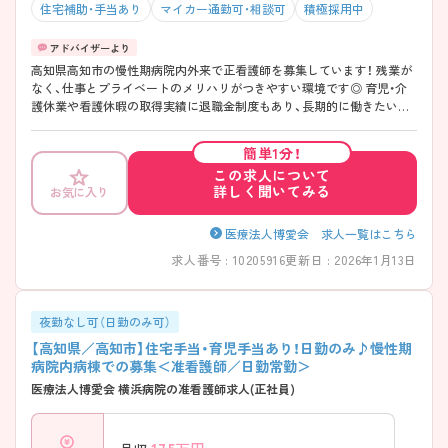
住宅補助・手当あり
マイカー通勤可・相談可
積極採用中
高知県高知市の慢性期病院内外来で正看護師を募集しています！ 残業が
なく、仕事とプライベートのメリハリがつきやすい環境です◎ 育児・介
護休業や看護休暇の取得実績に退職金制度もあり、長期的に働きたい方
に嬉しい制度が整っております♪ ご興味のある方は、面接のポイントを
お伝えしますのでご連絡ください！
簡単1分！
この求人について
詳しく聞いてみる
お気に入り
医療法人博愛会 求人一覧はこちら
求人番号 : 10205916
更新日 : 2026年1月13日
夜勤なし可（日勤のみ可）
【高知県／高知市】住宅手当・育児手当あり！日勤のみ♪慢性期
病院内病棟での募集＜准看護師／日勤常勤＞
医療法人博愛会 横浜病院の准看護師求人(正社員)