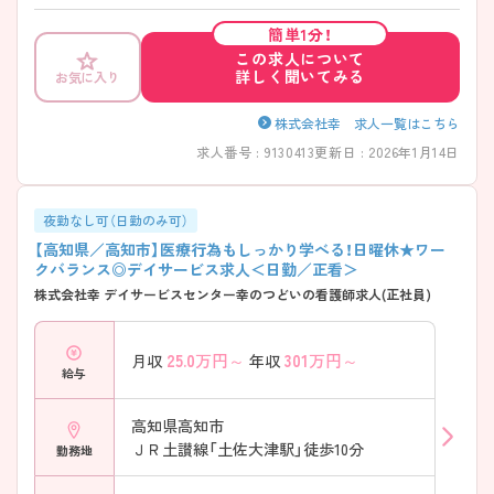
年連続100％（2022年9月末現在）とワークライフバランスを整えて働く
事の出来る環境が整っています。 また、最初に見学をしてからご面接と
簡単1分！
なりますので、安心してご就業先を判断する事もできますよね♪ 子育て
この求人について
世代も活躍中ですので是非興味のある方は一度ご相談ください。
詳しく聞いてみる
お気に入り
株式会社幸 求人一覧はこちら
求人番号 : 9130413
更新日 : 2026年1月14日
夜勤なし可（日勤のみ可）
【高知県／高知市】医療行為もしっかり学べる！日曜休★ワー
クバランス◎デイサービス求人＜日勤／正看＞
株式会社幸 デイサービスセンター幸のつどいの看護師求人(正社員)
25.0
万円～
301
万円～
月収
年収
給与
高知県高知市
ＪＲ土讃線「土佐大津駅」徒歩10分
勤務地