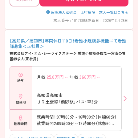
医療法人産研会 上町病院 求人一覧はこちら
求人番号 : 10176055
更新日 : 2026年3月25日
【高知県／高知市】年間休日110日！看護小規模多機能にて看護
師募集＜正社員＞
株式会社アイ・エム・シーライフステージ 看護小規模多機能一宮南の看
護師求人(正社員)
25.0
万円～
366
万円～
月収
年収
給与
高知県高知市
ＪＲ土讃線「薊野駅」バス・車3分
勤務地
就業時間1:07時00分～16時00分（休憩60分）
就業時間2:09時00分～18時00分（休憩60分）
勤務時間