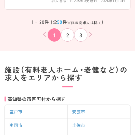
求人番号 : 10205910
更新日 : 2026年1月13日
1 ~ 20件 (全
58
件
)
※非公開求人は除く
1
2
3
施設（有料老人ホーム・老健など）の
求人をエリアから探す
高知県の市区町村から探す
室戸市
安芸市
該当件数
条件を
検索する
南国市
土佐市
クリア
件