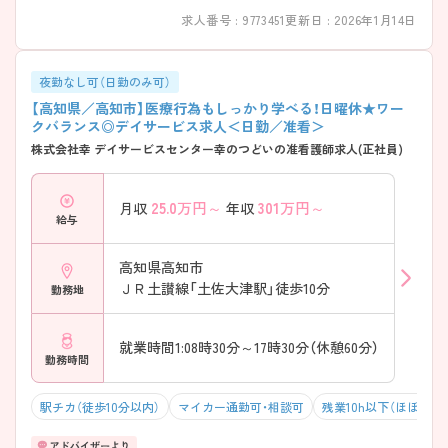
求人番号 : 9773451
更新日 : 2026年1月14日
夜勤なし可（日勤のみ可）
【高知県／高知市】医療行為もしっかり学べる！日曜休★ワー
クバランス◎デイサービス求人＜日勤／准看＞
株式会社幸 デイサービスセンター幸のつどいの准看護師求人(正社員)
25.0
万円～
301
万円～
月収
年収
給与
高知県高知市
ＪＲ土讃線「土佐大津駅」徒歩10分
勤務地
就業時間1:08時30分～17時30分（休憩60分）
勤務時間
駅チカ（徒歩10分以内）
マイカー通勤可・相談可
残業10h以下（ほぼなし