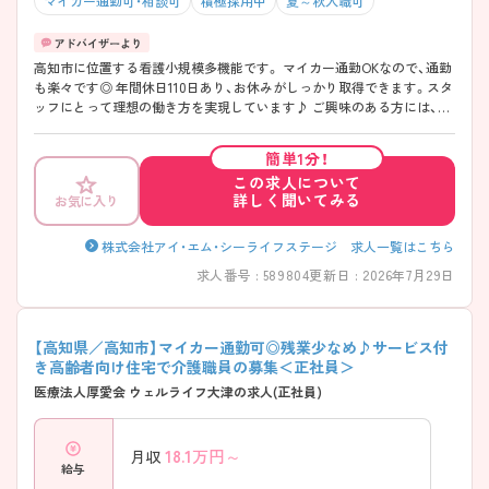
マイカー通勤可・相談可
積極採用中
夏～秋入職可
高知市に位置する看護小規模多機能です。 マイカー通勤OKなので、通勤
も楽々です◎ 年間休日110日あり、お休みがしっかり取得できます。スタ
ッフにとって理想の働き方を実現しています♪ ご興味のある方には、面
接対策ポイントなど、さらに詳細をお話しますので、お気軽にご相談くだ
さい。
簡単1分！
この求人について
詳しく聞いてみる
お気に入り
株式会社アイ・エム・シーライフステージ 求人一覧はこちら
求人番号 : 589804
更新日 : 2026年7月29日
【高知県／高知市】マイカー通勤可◎残業少なめ♪サービス付
き高齢者向け住宅で介護職員の募集＜正社員＞
医療法人厚愛会 ウェルライフ大津の求人(正社員)
18.1
万円～
月収
給与