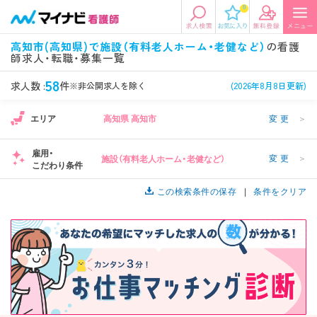
0
エリアから探す
希望の求人条件を選択
高知市(高知県)で施設（有料老人ホーム・老健など）
の看護
師求人・転職・募集一覧
エリアから探す
駅・路線から探す
条件項目の選択に戻る
58
求人数 :
件
※非公開求人を除く
(2026年8月8日更新)
北陸・信越
関東
資格
勤務形態
エリア
高知県 高知市
変更
＞
看護師、准看護師など
常勤、夜勤なし可など
雇用・
変更
＞
施設（有料老人ホーム・老健など）
東海
関西
こだわり条件
施設形態
担当業務
病院、クリニック・診療所など
病棟、外来など
この検索条件の保存
条件をクリア
診察科目
こだわり条件
北海道・東北
中国・四国
美容外科、
未経験歓迎、
循環器内科など
土日祝休みなど
九州・沖縄
年収
雇用形態
年収500万円以上など
正社員、契約社員など