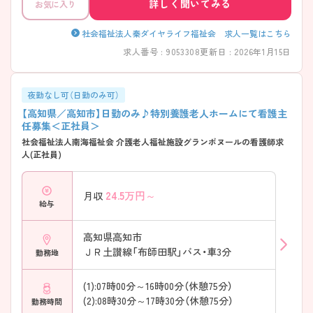
詳しく聞いてみる
お気に入り
社会福祉法人秦ダイヤライフ福祉会 求人一覧はこちら
求人番号 : 9053308
更新日 : 2026年1月15日
夜勤なし可（日勤のみ可）
【高知県／高知市】日勤のみ♪特別養護老人ホームにて看護主
任募集＜正社員＞
社会福祉法人南海福祉会 介護老人福祉施設グランボヌールの看護師求
人(正社員)
24.5
万円～
月収
給与
高知県高知市
ＪＲ土讃線「布師田駅」バス・車3分
勤務地
(1):07時00分～16時00分（休憩75分）
(2):08時30分～17時30分（休憩75分）
勤務時間