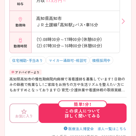
17.5
万円～
月収
給与
高知県高知市
ＪＲ土讃線「高知駅」バス・車16分
勤務地
（1）:08時30分～17時00分（休憩60分）
（2）:07時30分～16時00分（休憩60分）
勤務時間
住宅補助・手当あり
マイカー通勤可・相談可
積極採用中
高知県高知市の慢性期病院内病棟で准看護師を募集しています！ 日勤の
みの勤務で残業なし！ご家庭をお持ちの方や生活リズムを整えたい方に
もおすすめとなっております◎ 育児・介護休業や看護休暇の取得実績に
退職金制度もあり、長期的に働きたい方に嬉しい制度が整っております
♪ ご興味のある方は、面接のポイントをお伝えしますのでご連絡くださ
簡単1分！
い！
この求人について
詳しく聞いてみる
お気に入り
医療法人博愛会 求人一覧はこちら