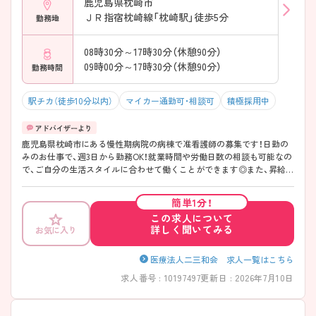
鹿児島県枕崎市
ＪＲ指宿枕崎線「枕崎駅」徒歩5分
勤務地
08時30分～17時30分（休憩90分）
09時00分～17時30分（休憩90分）
勤務時間
駅チカ（徒歩10分以内）
マイカー通勤可・相談可
積極採用中
鹿児島県枕崎市にある慢性期病院の病棟で准看護師の募集です！日勤の
みのお仕事で、週3日から勤務OK！就業時間や労働日数の相談も可能なの
で、ご自分の生活スタイルに合わせて働くことができます◎また、昇給・
賞与ありであなたの頑張りがしっかり評価される職場です♪ご興味のあ
る方は面接ポイントをお伝えしますので、お気軽にご連絡ください！
簡単1分！
この求人について
詳しく聞いてみる
お気に入り
医療法人二三和会 求人一覧はこちら
求人番号 : 10197497
更新日 : 2026年7月10日