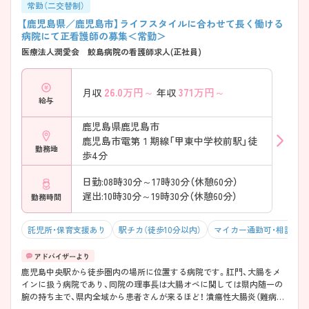
常勤（二交替制）
【鹿児島県／鹿児島市】ライフスタイルに合わせて長く働ける
病院にて正看護師の募集＜常勤＞
医療法人潤愛会 鮫島病院の看護師求人(正社員)
26.0
万円～
371
万円～
月収
年収
給与
鹿児島県鹿児島市
鹿児島市電第１期線「甲東中学校前駅」徒
勤務地
歩4分
日勤:08時30分～17時30分（休憩60分）
遅出:10時30分～19時30分（休憩60分）
勤務時間
託児所・保育支援あり
駅チカ（徒歩10分以内）
マイカー通勤可・相談可
鹿児島中央駅から徒歩圏内の場所に位置する病院です。肛門、大腸をメ
インに扱う病院であり、同院の理事長は大腸オペに関しては県内随一の
腕の持ち主で、県内全域から患者さんが来るほど！ 潰瘍性大腸炎（難病指
定）の治療件数では全国2位を誇ります。専門的な知識を学びたい方には