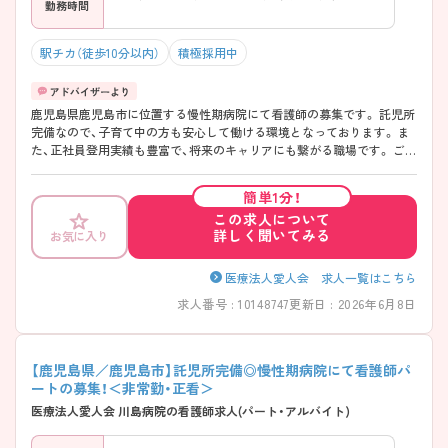
勤務時間
駅チカ（徒歩10分以内）
積極採用中
鹿児島県鹿児島市に位置する慢性期病院にて看護師の募集です。 託児所
完備なので、子育て中の方も安心して働ける環境となっております。 ま
た、正社員登用実績も豊富で、将来のキャリアにも繋がる職場です。 ご興
味のある方はお気軽にご相談ください。
簡単1分！
この求人について
詳しく聞いてみる
お気に入り
医療法人愛人会 求人一覧はこちら
求人番号 : 10148747
更新日 : 2026年6月8日
【鹿児島県／鹿児島市】託児所完備◎慢性期病院にて看護師パ
ートの募集！＜非常勤・正看＞
医療法人愛人会 川島病院の看護師求人(パート・アルバイト)