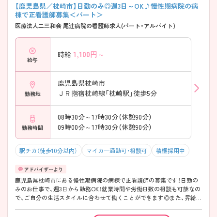
【鹿児島県／枕崎市】日勤のみ◎週3日～OK♪慢性期病院の病
棟で正看護師募集＜パート＞
医療法人二三和会 尾辻病院の看護師求人(パート・アルバイト)
1,100
円～
時給
給与
鹿児島県枕崎市
ＪＲ指宿枕崎線「枕崎駅」徒歩5分
勤務地
08時30分～17時30分（休憩90分）
09時00分～17時30分（休憩90分）
勤務時間
駅チカ（徒歩10分以内）
マイカー通勤可・相談可
積極採用中
鹿児島県枕崎市にある慢性期病院の病棟で正看護師の募集です！日勤の
みのお仕事で、週3日から勤務OK！就業時間や労働日数の相談も可能なの
で、ご自分の生活スタイルに合わせて働くことができます◎また、昇給・
賞与ありであなたの頑張りがしっかり評価される職場です♪ご興味のあ
る方は面接ポイントをお伝えしますので、お気軽にご連絡ください！