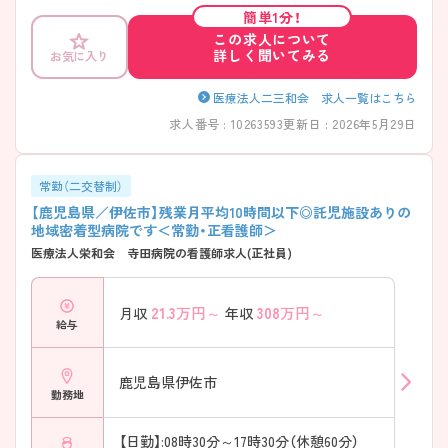
簡単1分！
この求人について
詳しく聞いてみる
お気に入り
医療法人二三和会 求人一覧はこちら
求人番号 : 10263593
更新日 : 2026年5月29日
常勤（二交替制）
【鹿児島県／伊佐市】残業月平均10時間以下◎託児施設ありの
地域密着型病院です＜常勤・正看護師＞
医療法人栄和会 寺田病院の看護師求人(正社員)
21.3
万円～
308
万円～
月収
年収
給与
鹿児島県伊佐市
勤務地
【日勤】:08時30分～17時30分（休憩60分）