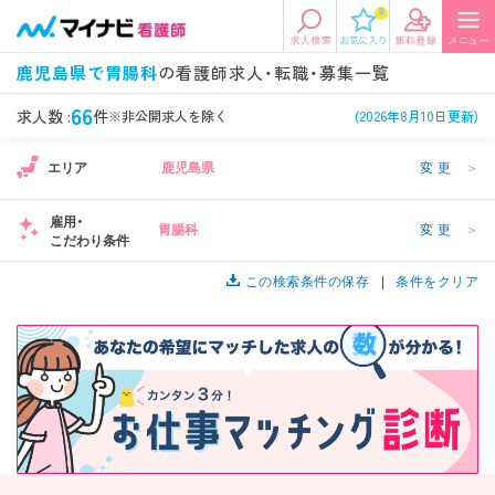
0
エリアから探す
希望の求人条件を選択
鹿児島県で胃腸科
の看護師求人・転職・募集一覧
エリアから探す
駅・路線から探す
条件項目の選択に戻る
66
求人数 :
件
※非公開求人を除く
(2026年8月10日更新)
エリア
鹿児島県
変更
＞
北陸・信越
関東
資格
勤務形態
看護師、准看護師など
常勤、夜勤なし可など
雇用・
胃腸科
変更
＞
こだわり条件
東海
関西
施設形態
担当業務
病院、クリニック・診療所など
この検索条件の保存
病棟、外来など
条件をクリア
診察科目
こだわり条件
北海道・東北
中国・四国
美容外科、
未経験歓迎、
循環器内科など
土日祝休みなど
九州・沖縄
年収
雇用形態
年収500万円以上など
正社員、契約社員など