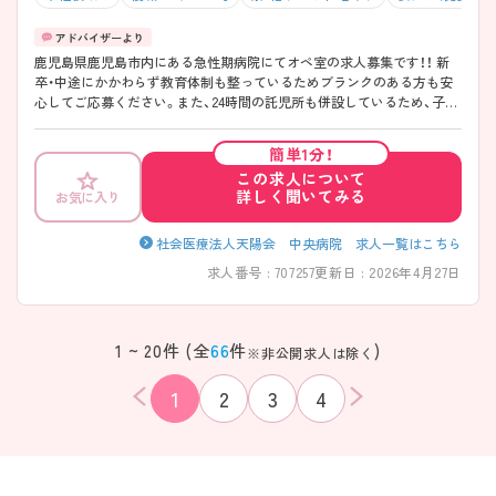
鹿児島県鹿児島市内にある急性期病院にてオペ室の求人募集です！！ 新
卒・中途にかかわらず教育体制も整っているためブランクのある方も安
心してご応募ください。また、24時間の託児所も併設しているため、子育
てとの両立も可能です。 少しでも興味をお持ちであれば詳細なお話を致
しますのでお気軽にご連絡ください。
簡単1分！
この求人について
詳しく聞いてみる
お気に入り
社会医療法人天陽会 中央病院 求人一覧はこちら
求人番号 : 707257
更新日 : 2026年4月27日
1 ~ 20件 (全
66
件
)
※非公開求人は除く
1
2
3
4