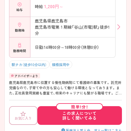
1,200
円～
時給
給与
鹿児島県鹿児島市
鹿児島市電第１期線「谷山(市電)駅」徒歩1
勤務地
分
日勤:14時00分～18時00分（休憩0分）
勤務時間
駅チカ（徒歩10分以内）
積極採用中
鹿児島県鹿児島市に位置する慢性期病院にて看護師の募集です。 託児所
完備なので、子育て中の方も安心して働ける環境となっております。 ま
た、正社員登用実績も豊富で、将来のキャリアにも繋がる職場です。 ご興
味のある方はお気軽にご相談ください。
簡単1分！
この求人について
詳しく聞いてみる
お気に入り
医療法人愛人会 求人一覧はこちら