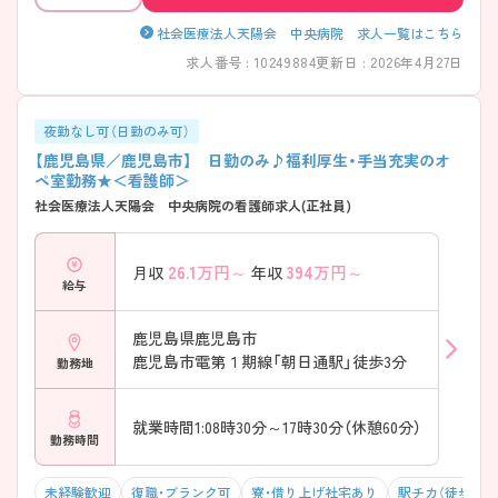
社会医療法人天陽会 中央病院 求人一覧はこちら
求人番号 : 10249884
更新日 : 2026年4月27日
夜勤なし可（日勤のみ可）
【鹿児島県／鹿児島市】 日勤のみ♪福利厚生・手当充実のオ
ペ室勤務★＜看護師＞
社会医療法人天陽会 中央病院の看護師求人(正社員)
26.1
万円～
394
万円～
月収
年収
給与
鹿児島県鹿児島市
鹿児島市電第１期線「朝日通駅」徒歩3分
勤務地
就業時間1:08時30分～17時30分（休憩60分）
勤務時間
未経験歓迎
復職・ブランク可
寮・借り上げ社宅あり
駅チカ（徒歩10分