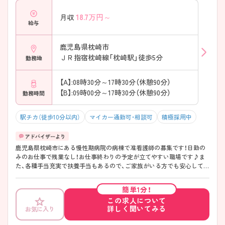
18.7
万円～
月収
給与
鹿児島県枕崎市
ＪＲ指宿枕崎線「枕崎駅」徒歩5分
勤務地
【A】:08時30分～17時30分（休憩90分）
【B】:09時00分～17時30分（休憩90分）
勤務時間
駅チカ（徒歩10分以内）
マイカー通勤可・相談可
積極採用中
鹿児島県枕崎市にある慢性期病院の病棟で准看護師の募集です！日勤の
みのお仕事で残業なし！お仕事終わりの予定が立てやすい職場です♪ま
た、各種手当充実で扶養手当もあるので、ご家族がいる方でも安心して働
くことができます！駅から徒歩5分と好立地で通勤しやすい職場なのもう
れしいポイント◎ご興味のある方は面接ポイントをお伝えしますので、
簡単1分！
お気軽にご連絡ください！
この求人について
詳しく聞いてみる
お気に入り