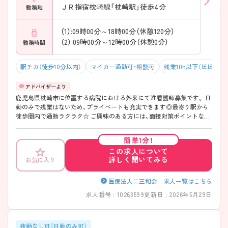
ＪＲ指宿枕崎線「枕崎駅」徒歩4分
勤務地
（1）:09時00分～18時00分（休憩120分）
（2）:09時00分～12時00分（休憩0分）
勤務時間
駅チカ（徒歩10分以内）
マイカー通勤可・相談可
残業10h以下（ほぼなし
鹿児島県枕崎市に位置する病院における外来にて准看護師募集です。 日
勤のみで残業はないため、プライベートも充実できます◎最寄り駅から
徒歩圏内で通勤ラクラク☆ ご興味のある方には、面接対策ポイントな
ど、さらに詳細をご案内しますのでお気軽にご相談ください！
簡単1分！
この求人について
詳しく聞いてみる
お気に入り
医療法人二三和会 求人一覧はこちら
求人番号 : 10263599
更新日 : 2026年5月29日
夜勤なし可（日勤のみ可）