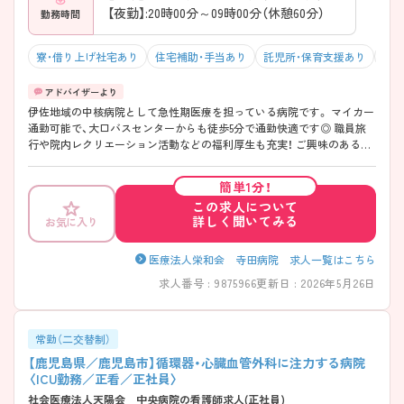
【夜勤】:20時00分～09時00分（休憩60分）
勤務時間
寮・借り上げ社宅あり
住宅補助・手当あり
託児所・保育支援あり
マイ
伊佐地域の中核病院として急性期医療を担っている病院です。 マイカー
通勤可能で、大口バスセンターからも徒歩5分で通勤快適です◎ 職員旅
行や院内レクリエーション活動などの福利厚生も充実！ ご興味のある方
は詳細をご案内しますので、まずはマイナビ看護師までお気軽にお問い
合わせください。
簡単1分！
この求人について
詳しく聞いてみる
お気に入り
医療法人栄和会 寺田病院 求人一覧はこちら
求人番号 : 9875966
更新日 : 2026年5月26日
常勤（二交替制）
【鹿児島県／鹿児島市】循環器・心臓血管外科に注力する病院
〈ICU勤務／正看／正社員〉
社会医療法人天陽会 中央病院の看護師求人(正社員)