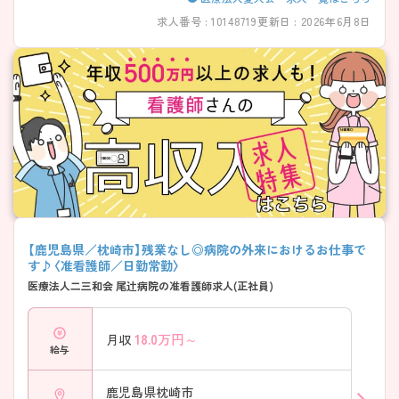
求人番号 : 10148719
更新日 : 2026年6月8日
【鹿児島県／枕崎市】残業なし◎病院の外来におけるお仕事で
す♪〈准看護師／日勤常勤〉
医療法人二三和会 尾辻病院の准看護師求人(正社員)
18.0
万円～
月収
給与
鹿児島県枕崎市