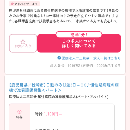
鹿児島県枕崎市にある慢性期病院の病棟で正看護師の募集です！日勤の
みのお仕事で残業なし！お仕事終わりの予定が立てやすい職場です♪ま
た、各種手当充実で扶養手当もあるので、ご家族がいる方でも安心して働
くことができます！駅から徒歩圏内と好立地で通勤しやすい職場なのも
うれしいポイント◎ご興味のある方は面接ポイントをお伝えしますの
簡単1分！
で、お気軽にご連絡ください！
この求人について
詳しく聞いてみる
お気に入り
医療法人二三和会 求人一覧はこちら
求人番号 : 10197534
更新日 : 2026年7月10日
【鹿児島県／枕崎市】日勤のみ◎週3日～OK♪慢性期病院の病
棟で准看護師募集＜パート＞
医療法人二三和会 尾辻病院の准看護師求人(パート・アルバイト)
1,100
円～
時給
給与