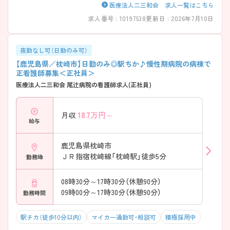
医療法人二三和会 求人一覧はこちら
求人番号 : 10197538
更新日 : 2026年7月10日
夜勤なし可（日勤のみ可）
【鹿児島県／枕崎市】日勤のみ◎駅ちか♪慢性期病院の病棟で
正看護師募集＜正社員＞
医療法人二三和会 尾辻病院の看護師求人(正社員)
18.7
万円～
月収
給与
鹿児島県枕崎市
ＪＲ指宿枕崎線「枕崎駅」徒歩5分
勤務地
08時30分～17時30分（休憩90分）
09時00分～17時30分（休憩90分）
勤務時間
駅チカ（徒歩10分以内）
マイカー通勤可・相談可
積極採用中