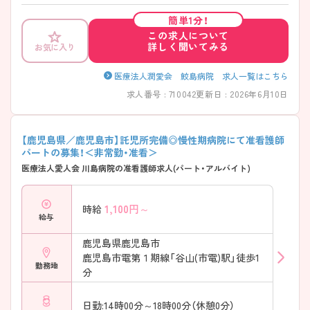
とてもおすすめです。福利厚生も充実しており、長く働ける環境が整っ
簡単1分！
ております。 少しでもご興味を持たれましたら詳細をお伝えいたします
この求人について
のでお気軽にお問い合わせくださいませ。
詳しく聞いてみる
お気に入り
医療法人潤愛会 鮫島病院 求人一覧はこちら
求人番号 : 710042
更新日 : 2026年6月10日
【鹿児島県／鹿児島市】託児所完備◎慢性期病院にて准看護師
パートの募集！＜非常勤・准看＞
医療法人愛人会 川島病院の准看護師求人(パート・アルバイト)
1,100
円～
時給
給与
鹿児島県鹿児島市
鹿児島市電第１期線「谷山(市電)駅」徒歩1
勤務地
分
日勤:14時00分～18時00分（休憩0分）