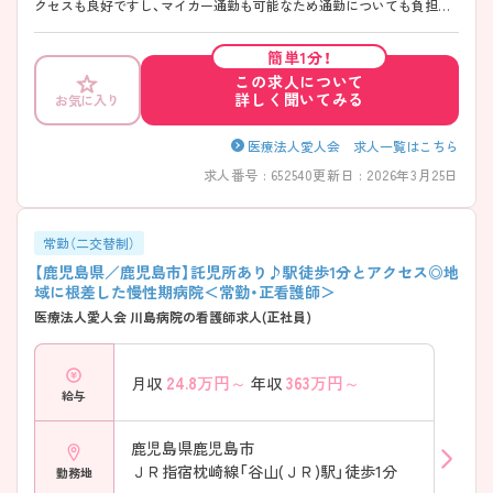
クセスも良好ですし、マイカー通勤も可能なため通勤についても負担な
く通勤することが可能です！ 関連施設も複数お持ちで、地域に根差した
医療・介護を提供していらっしゃいます◎ ご興味のある方はマイナビ看
簡単1分！
護師までお問い合わせください。詳細な情報をご案内させていただきま
この求人について
す♪
詳しく聞いてみる
お気に入り
医療法人愛人会 求人一覧はこちら
求人番号 : 652540
更新日 : 2026年3月25日
常勤（二交替制）
【鹿児島県／鹿児島市】託児所あり♪駅徒歩1分とアクセス◎地
域に根差した慢性期病院＜常勤・正看護師＞
医療法人愛人会 川島病院の看護師求人(正社員)
24.8
万円～
363
万円～
月収
年収
給与
鹿児島県鹿児島市
ＪＲ指宿枕崎線「谷山(ＪＲ)駅」徒歩1分
勤務地