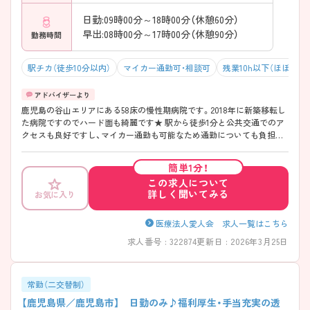
日勤:09時00分～18時00分（休憩60分）
早出:08時00分～17時00分（休憩90分）
勤務時間
駅チカ（徒歩10分以内）
マイカー通勤可・相談可
残業10h以下（ほぼなし
鹿児島の谷山エリアにある58床の慢性期病院です。2018年に新築移転し
た病院ですのでハード面も綺麗です★ 駅から徒歩1分と公共交通でのア
クセスも良好ですし、マイカー通勤も可能なため通勤についても負担な
く通勤することが可能です！ 関連施設も複数お持ちで、地域に根差した
医療・介護を提供していらっしゃいます◎ ご興味のある方はマイナビ看
簡単1分！
護師までお問い合わせください。詳細な情報をご案内させていただきま
この求人について
す♪
詳しく聞いてみる
お気に入り
医療法人愛人会 求人一覧はこちら
求人番号 : 322874
更新日 : 2026年3月25日
常勤（二交替制）
【鹿児島県／鹿児島市】 日勤のみ♪福利厚生・手当充実の透