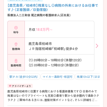
【鹿児島県／枕崎市】残業なし◎病院の外来におけるお仕事で
す♪〈正看護師／日勤常勤〉
医療法人二三和会 尾辻病院の看護師求人(正社員)
18.0
万円～
月収
給与
鹿児島県枕崎市
ＪＲ指宿枕崎線「枕崎駅」徒歩4分
勤務地
（1）:09時00分～18時00分（休憩120分）
（2）:09時00分～12時00分（休憩0分）
勤務時間
駅チカ（徒歩10分以内）
マイカー通勤可・相談可
残業10h以下（ほぼなし
鹿児島県枕崎市に位置する病院における看護師募集です◎ 日勤のみで
残業はないのでプライベートも充実◎最寄り駅から徒歩圏内で通勤ラク
ラク♪ ご興味のある方には、面接対策ポイントなど、さらに詳細をご案
内しますのでお気軽にご相談ください！