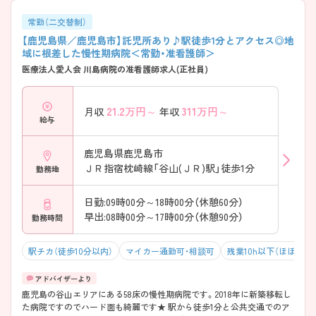
常勤（二交替制）
【鹿児島県／鹿児島市】託児所あり♪駅徒歩1分とアクセス◎地
域に根差した慢性期病院＜常勤・准看護師＞
医療法人愛人会 川島病院の准看護師求人(正社員)
21.2
万円～
311
万円～
月収
年収
給与
鹿児島県鹿児島市
ＪＲ指宿枕崎線「谷山(ＪＲ)駅」徒歩1分
勤務地
日勤:09時00分～18時00分（休憩60分）
早出:08時00分～17時00分（休憩90分）
勤務時間
駅チカ（徒歩10分以内）
マイカー通勤可・相談可
残業10h以下（ほぼなし
鹿児島の谷山エリアにある58床の慢性期病院です。2018年に新築移転し
た病院ですのでハード面も綺麗です★ 駅から徒歩1分と公共交通でのア