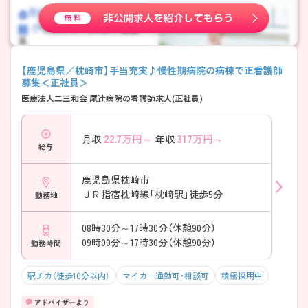
【鹿児島県／枕崎市】手当充実♪慢性期病院の病棟で正看護師
募集＜正社員＞
医療法人二三和会 尾辻病院の看護師求人(正社員)
22.7
万円～
317
万円～
月収
年収
給与
鹿児島県枕崎市
ＪＲ指宿枕崎線「枕崎駅」徒歩5分
勤務地
08時30分～17時30分（休憩90分）
09時00分～17時30分（休憩90分）
勤務時間
駅チカ（徒歩10分以内）
マイカー通勤可・相談可
積極採用中