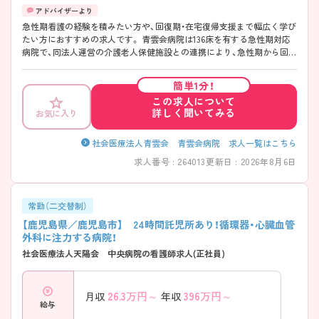
急性期看護の経験を積みたい方や、回復期・在宅復帰支援まで幅広く学び
たい方におすすめの求人です。 青雲会病院は136床を有する急性期対応
病院で、同法人運営の介護老人保健施設との連携により、急性期から回復
期、在宅復帰まで一貫した医療を提供しています。病棟配属となるため、
入院患者様の看護業務を中心に経験を積むことが可能です。 また、夜勤
簡単1分！
手当は一般病棟16,500円／回、回復期病棟14,500円／回と比較的高水準
この求人について
で、賞与実績は3.5ヶ月分となっています。住宅手当や家族手当、単身寮、
詳しく聞いてみる
お気に入り
退職金制度など福利厚生も充実しています。 さらに、月平均残業時間は4
時間程度と少なく、ワークライフバランスを重視したい方にも魅力的な
環境です（2026年8月確認時点）。
社会医療法人青雲会 青雲会病院 求人一覧はこちら
求人番号 : 264013
更新日 : 2026年8月6日
常勤（二交替制）
【鹿児島県／鹿児島市】 24時間託児所あり！循環器・心臓血管
外科に注力する病院！
社会医療法人天陽会 中央病院の看護師求人(正社員)
26.3
万円～
396
万円～
月収
年収
給与