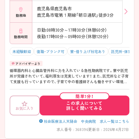
鹿児島県鹿児島市
鹿児島市電第１期線「朝日通駅」徒歩3分
勤務地
日勤:08時30分～17時30分（休憩60分）
夜勤:17時00分～09時00分（休憩120分）
勤務時間
未経験歓迎
復職・ブランク可
寮・借り上げ社宅あり
託児所・保育支
循環器内科と心臓血管外科に力を入れている急性期病院です。寮や託児
所が完備されていて、福利厚生は充実しています！ また、託児所など子育
て支援も行っていますので、子育て中の看護師さんも働きやすい環境で
す。残業時間は少なめで、ワーク・ライフ・バランス重視の方におすすめ
です。 また、プリセプター制度もありますので、安心してご就業頂けます
簡単1分！
よ！
この求人について
詳しく聞いてみる
お気に入り
社会医療法人天陽会 中央病院 求人一覧はこちら
求人番号 : 368396
更新日 : 2026年4月27日