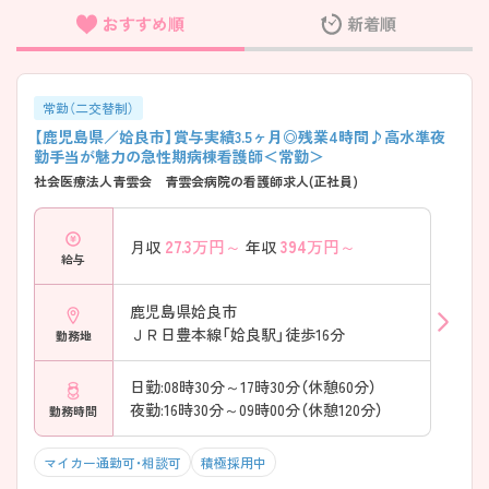
おすすめ順
新着順
フリーワード検索
常勤（二交替制）
【鹿児島県／姶良市】賞与実績3.5ヶ月◎残業4時間♪高水準夜
勤手当が魅力の急性期病棟看護師＜常勤＞
社会医療法人青雲会 青雲会病院の看護師求人(正社員)
27.3
万円～
394
万円～
月収
年収
給与
鹿児島県姶良市
ＪＲ日豊本線「姶良駅」徒歩16分
勤務地
日勤:08時30分～17時30分（休憩60分）
夜勤:16時30分～09時00分（休憩120分）
勤務時間
マイカー通勤可・相談可
積極採用中