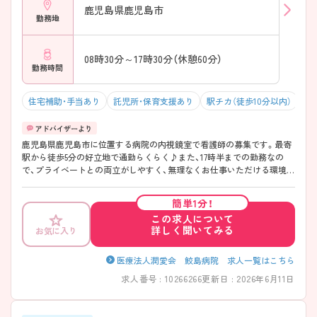
鹿児島県鹿児島市
勤務地
08時30分～17時30分（休憩60分）
勤務時間
住宅補助・手当あり
託児所・保育支援あり
駅チカ（徒歩10分以内）
マ
鹿児島県鹿児島市に位置する病院の内視鏡室で看護師の募集です。最寄
駅から徒歩5分の好立地で通勤らくらく♪また、17時半までの勤務なの
で、プライベートとの両立がしやすく、無理なくお仕事いただける環境で
す♪ご興味のある方はご面接のポイントお伝えしますのでご気軽にお問
い合わせください。
簡単1分！
この求人について
詳しく聞いてみる
お気に入り
医療法人潤愛会 鮫島病院 求人一覧はこちら
求人番号 : 10266266
更新日 : 2026年6月11日