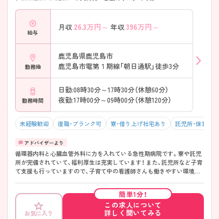
26.3
万円～
396
万円～
月収
年収
給与
鹿児島県鹿児島市
鹿児島市電第１期線「朝日通駅」徒歩3分
勤務地
日勤:08時30分～17時30分（休憩60分）
夜勤:17時00分～09時00分（休憩120分）
勤務時間
未経験歓迎
復職・ブランク可
寮・借り上げ社宅あり
託児所・保育支
循環器内科と心臓血管外科に力を入れている急性期病院です。寮や託児
所が完備されていて、福利厚生は充実しています！ また、託児所など子育
て支援も行っていますので、子育て中の看護師さんも働きやすい環境で
す。残業時間は少なめで、ワーク・ライフ・バランス重視の方におすすめ
です。 また、プリセプター制度もありますので、安心してご就業頂けます
簡単1分！
よ！
この求人について
詳しく聞いてみる
お気に入り