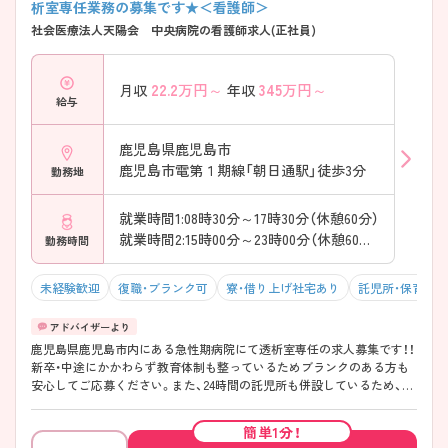
析室専任業務の募集です★＜看護師＞
社会医療法人天陽会 中央病院の看護師求人(正社員)
22.2
万円～
345
万円～
月収
年収
給与
鹿児島県鹿児島市
鹿児島市電第１期線「朝日通駅」徒歩3分
勤務地
就業時間1:08時30分～17時30分（休憩60分）
就業時間2:15時00分～23時00分（休憩60分）
勤務時間
未経験歓迎
復職・ブランク可
寮・借り上げ社宅あり
託児所・保育支
鹿児島県鹿児島市内にある急性期病院にて透析室専任の求人募集です！！
新卒・中途にかかわらず教育体制も整っているためブランクのある方も
安心してご応募ください。また、24時間の託児所も併設しているため、子
育てとの両立も可能です。 少しでも興味をお持ちであれば詳細なお話を
致しますのでお気軽にご連絡ください。
簡単1分！