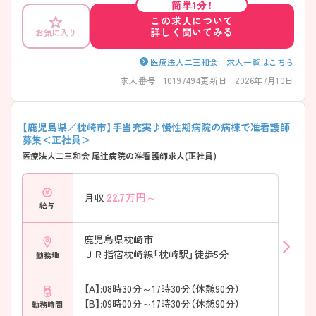
簡単1分！
この求人について
詳しく聞いてみる
お気に入り
医療法人二三和会 求人一覧はこちら
求人番号 : 10197494
更新日 : 2026年7月10日
【鹿児島県／枕崎市】手当充実♪慢性期病院の病棟で准看護師
募集＜正社員＞
医療法人二三和会 尾辻病院の准看護師求人(正社員)
22.7
万円～
月収
給与
鹿児島県枕崎市
ＪＲ指宿枕崎線「枕崎駅」徒歩5分
勤務地
【A】:08時30分～17時30分（休憩90分）
【B】:09時00分～17時30分（休憩90分）
勤務時間