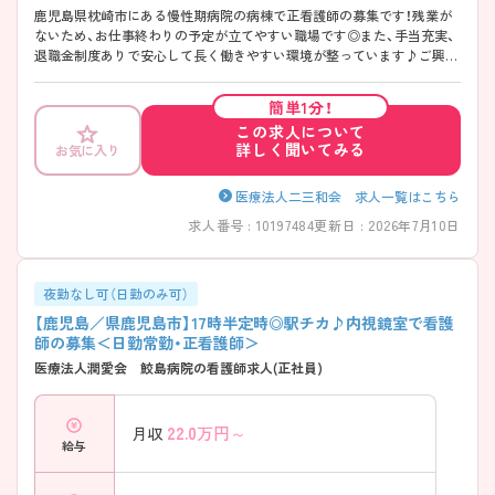
鹿児島県枕崎市にある慢性期病院の病棟で正看護師の募集です！残業が
ないため、お仕事終わりの予定が立てやすい職場です◎また、手当充実、
退職金制度ありで安心して長く働きやすい環境が整っています♪ご興味
のある方は面接ポイントをお伝えしますので、お気軽にご連絡ください！
簡単1分！
この求人について
詳しく聞いてみる
お気に入り
医療法人二三和会 求人一覧はこちら
求人番号 : 10197484
更新日 : 2026年7月10日
夜勤なし可（日勤のみ可）
【鹿児島／県鹿児島市】17時半定時◎駅チカ♪内視鏡室で看護
師の募集＜日勤常勤・正看護師＞
医療法人潤愛会 鮫島病院の看護師求人(正社員)
22.0
万円～
月収
給与