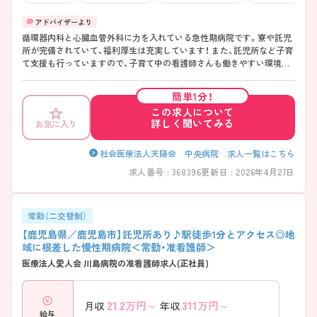
循環器内科と心臓血管外科に力を入れている急性期病院です。寮や託児
所が完備されていて、福利厚生は充実しています！ また、託児所など子育
て支援も行っていますので、子育て中の看護師さんも働きやすい環境で
す。残業時間は少なめで、ワーク・ライフ・バランス重視の方におすすめ
です。 また、プリセプター制度もありますので、安心してご就業頂けます
簡単1分！
よ！
この求人について
詳しく聞いてみる
お気に入り
社会医療法人天陽会 中央病院 求人一覧はこちら
求人番号 : 368396
更新日 : 2026年4月27日
常勤（二交替制）
【鹿児島県／鹿児島市】託児所あり♪駅徒歩1分とアクセス◎地
域に根差した慢性期病院＜常勤・准看護師＞
医療法人愛人会 川島病院の准看護師求人(正社員)
21.2
万円～
311
万円～
月収
年収
給与