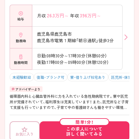
26.3
万円～
396
万円～
月収
年収
給与
鹿児島県鹿児島市
鹿児島市電第１期線「朝日通駅」徒歩3分
勤務地
日勤:08時30分～17時30分（休憩60分）
夜勤:17時00分～09時00分（休憩120分）
勤務時間
未経験歓迎
復職・ブランク可
寮・借り上げ社宅あり
託児所・保育支
循環器内科と心臓血管外科に力を入れている急性期病院です。寮や託児
所が完備されていて、福利厚生は充実しています！ また、託児所など子育
て支援も行っていますので、子育て中の看護師さんも働きやすい環境で
す。残業時間は少なめで、ワーク・ライフ・バランス重視の方におすすめ
です。 また、プリセプター制度もありますので、安心してご就業頂けます
簡単1分！
よ！
この求人について
詳しく聞いてみる
お気に入り