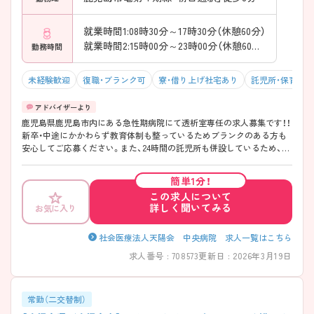
就業時間1:08時30分～17時30分（休憩60分）
就業時間2:15時00分～23時00分（休憩60分）
勤務時間
未経験歓迎
復職・ブランク可
寮・借り上げ社宅あり
託児所・保育支
鹿児島県鹿児島市内にある急性期病院にて透析室専任の求人募集です！！
新卒・中途にかかわらず教育体制も整っているためブランクのある方も
安心してご応募ください。また、24時間の託児所も併設しているため、子
育てとの両立も可能です。 少しでも興味をお持ちであれば詳細なお話を
致しますのでお気軽にご連絡ください。
簡単1分！
この求人について
詳しく聞いてみる
お気に入り
社会医療法人天陽会 中央病院 求人一覧はこちら
求人番号 : 708573
更新日 : 2026年3月19日
常勤（二交替制）