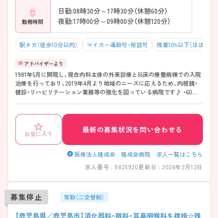
日勤:08時30分～17時30分（休憩60分）
夜勤:17時00分～09時00分（休憩120分）
勤務時間
駅チカ（徒歩10分以内）
マイカー通勤可・相談可
残業10h以下（ほぼなし
1981年5月に開院し、現在内科主体の外来診療と55床の療養病棟での入院
治療を行っており、2019年4月より地域のニーズに応えるため、内視鏡・
健診・リハビリテーション業務等の強化を図っている病院です♪ ・60歳
以上の方でも正職員としての雇用を行っているため、40・50代以降の方で
も長期的な就業を視野に入れてご勤務いただけます☆ ・基本的に残業は
なく、夜勤時も対応は少なめとなっております。 ・マイカー通勤可能で、
駐車場に関しても事務所負担となっております！ ご興味のある方はマイ
最新の募集状況を問い合わせる
お気に入り
ナビ看護師までお問い合わせください。詳細な情報をご案内させていた
だきます♪
医療法人隆成会 隆成会病院 求人一覧はこちら
求人番号 : 9825920
更新日 : 2026年2月12日
募集停止
常勤（二交替制）
【鹿児島県／鹿児島市】消化器科・眼科・耳鼻咽喉科を標榜☆残