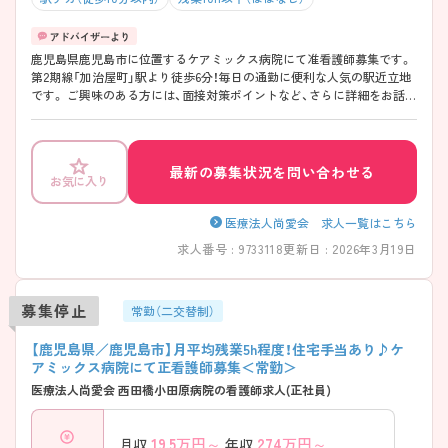
鹿児島県鹿児島市に位置するケアミックス病院にて准看護師募集です。
第2期線「加治屋町」駅より徒歩6分！毎日の通勤に便利な人気の駅近立地
です。 ご興味のある方には、面接対策ポイントなど、さらに詳細をお話い
たしますので、お気軽にご相談ください。
最新の募集状況を問い合わせる
お気に入り
医療法人尚愛会 求人一覧はこちら
求人番号 : 9733118
更新日 : 2026年3月19日
募集停止
常勤（二交替制）
【鹿児島県／鹿児島市】月平均残業5h程度！住宅手当あり♪ケ
アミックス病院にて正看護師募集＜常勤＞
医療法人尚愛会 西田橋小田原病院の看護師求人(正社員)
19.5
万円～
274
万円～
月収
年収