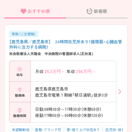
おすすめ順
新着順
フリーワード検索
常勤（二交替制）
【鹿児島県／鹿児島市】 24時間託児所あり！循環器・心臓血管
外科に注力する病院！
社会医療法人天陽会 中央病院の看護師求人(正社員)
26.3
万円～
396
万円～
月収
年収
給与
鹿児島県鹿児島市
鹿児島市電第１期線「朝日通駅」徒歩3分
勤務地
日勤:08時30分～17時30分（休憩60分）
夜勤:17時00分～09時00分（休憩120分）
勤務時間
未経験歓迎
復職・ブランク可
寮・借り上げ社宅あり
託児所・保育支