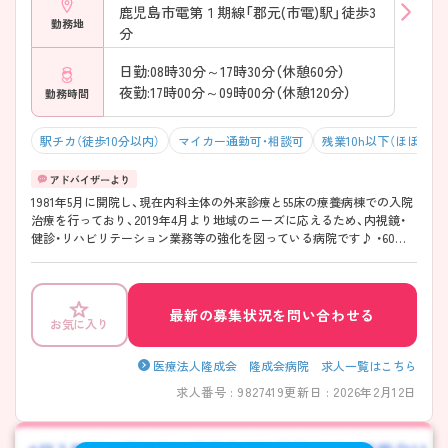
鹿児島市電第１期線「郡元(市電)駅」徒歩3
勤務地
分
日勤:08時30分～17時30分（休憩60分）
夜勤:17時00分～09時00分（休憩120分）
勤務時間
駅チカ（徒歩10分以内）
マイカー通勤可・相談可
残業10h以下（ほぼなし
1981年5月に開院し、現在内科主体の外来診療と55床の療養病棟での入院
治療を行っており、2019年4月より地域のニーズに応えるため、内視鏡・
健診・リハビリテーション業務等の強化を図っている病院です♪ ・60歳
以上の方でも正職員としての雇用を行っているため、40・50代以降の方で
も長期的な就業を視野に入れてご勤務いただけます☆ ・基本的に残業は
なく、夜勤時も対応は少なめとなっております。 ・マイカー通勤可能で、
駐車場に関しても事務所負担となっております！ ご興味のある方はマイ
最新の募集状況を問い合わせる
お気に入り
ナビ看護師までお問い合わせください。詳細な情報をご案内させていた
だきます♪
医療法人隆成会 隆成会病院 求人一覧はこちら
求人番号 : 9827419
更新日 : 2026年2月12日