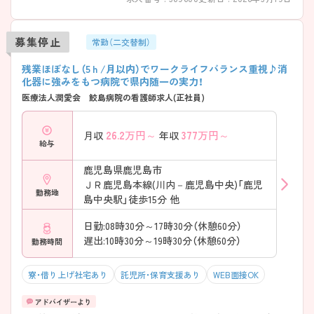
募集停止
常勤（二交替制）
残業ほぼなし（5ｈ/月以内）でワークライフバランス重視♪消
化器に強みをもつ病院で県内随一の実力！
医療法人潤愛会 鮫島病院の看護師求人(正社員)
26.2
万円～
377
万円～
月収
年収
給与
鹿児島県鹿児島市
ＪＲ鹿児島本線(川内－鹿児島中央)「鹿児
勤務地
島中央駅」徒歩15分 他
日勤:08時30分～17時30分（休憩60分）
遅出:10時30分～19時30分（休憩60分）
勤務時間
寮・借り上げ社宅あり
託児所・保育支援あり
WEB面接OK