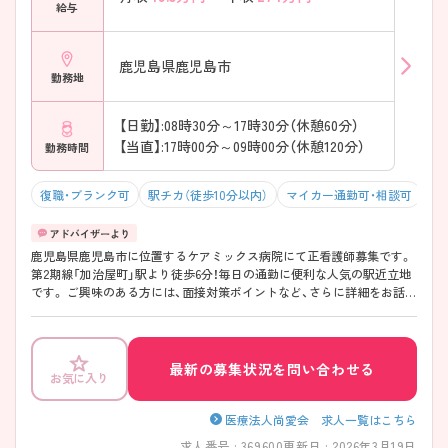
給与
鹿児島県鹿児島市
勤務地
【日勤】:08時30分～17時30分（休憩60分）
【当直】:17時00分～09時00分（休憩120分）
勤務時間
復職・ブランク可
駅チカ（徒歩10分以内）
マイカー通勤可・相談可
残
鹿児島県鹿児島市に位置するケアミックス病院にて正看護師募集です。
第2期線「加治屋町」駅より徒歩6分！毎日の通勤に便利な人気の駅近立地
です。 ご興味のある方には、面接対策ポイントなど、さらに詳細をお話い
たしますので、お気軽にご相談ください。
最新の募集状況を問い合わせる
お気に入り
医療法人尚愛会 求人一覧はこちら
求人番号 : 369600
更新日 : 2026年3月19日