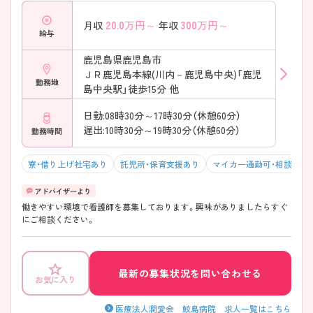
20.0
万円～
300
万円～
月収
年収
給与
鹿児島県鹿児島市
ＪＲ鹿児島本線(川内－鹿児島中央)「鹿児
勤務地
島中央駅」徒歩15分 他
日勤:08時30分～17時30分（休憩60分）
遅出:10時30分～19時30分（休憩60分）
勤務時間
寮・借り上げ社宅あり
託児所・保育支援あり
マイカー通勤可・相談可
働きやすい環境で看護師を募集しております。興味がありましたらすぐ
にご相談ください。
最新の募集状況を問い合わせる
お気に入り
医療法人潤愛会 鮫島病院 求人一覧はこちら