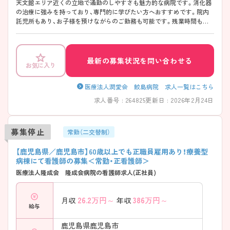
天文館エリア近くの立地で通勤のしやすさも魅力的な病院です。消化器
の治療に強みを持っており、専門的に学びたい方へおすすめです。院内
託児所もあり、お子様を預けながらのご勤務も可能です。残業時間も少
なく、ワークライフバランス重視の方へおすすめの求人となっておりま
す。詳細のご説明致しますので、是非ご相談くださいませ。
最新の募集状況を問い合わせる
お気に入り
医療法人潤愛会 鮫島病院 求人一覧はこちら
求人番号 : 264825
更新日 : 2026年2月24日
募集停止
常勤（二交替制）
【鹿児島県／鹿児島市】60歳以上でも正職員雇用あり！療養型
病棟にて看護師の募集＜常勤・正看護師＞
医療法人隆成会 隆成会病院の看護師求人(正社員)
26.2
万円～
386
万円～
月収
年収
給与
鹿児島県鹿児島市