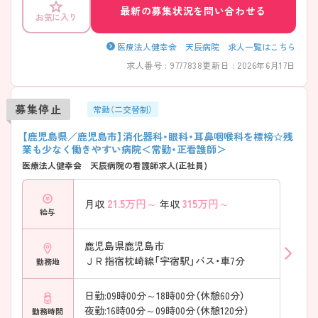
最新の募集状況を問い合わせる
お気に入り
医療法人健幸会 天辰病院 求人一覧はこちら
求人番号 : 9777838
更新日 : 2026年6月17日
募集停止
常勤（二交替制）
【鹿児島県／鹿児島市】消化器科・眼科・耳鼻咽喉科を標榜☆残
業も少なく働きやすい病院＜常勤・正看護師＞
医療法人健幸会 天辰病院の看護師求人(正社員)
21.5
万円～
315
万円～
月収
年収
給与
鹿児島県鹿児島市
ＪＲ指宿枕崎線「宇宿駅」バス・車7分
勤務地
日勤:09時00分～18時00分（休憩60分）
夜勤:16時00分～09時00分（休憩120分）
勤務時間