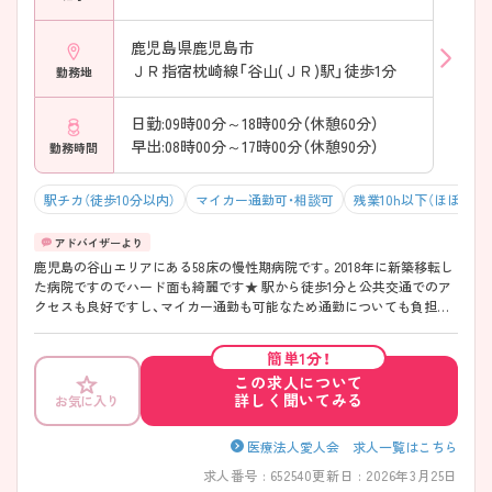
鹿児島県鹿児島市
ＪＲ指宿枕崎線「谷山(ＪＲ)駅」徒歩1分
勤務地
日勤:09時00分～18時00分（休憩60分）
早出:08時00分～17時00分（休憩90分）
勤務時間
駅チカ（徒歩10分以内）
マイカー通勤可・相談可
残業10h以下（ほぼなし
鹿児島の谷山エリアにある58床の慢性期病院です。2018年に新築移転し
た病院ですのでハード面も綺麗です★ 駅から徒歩1分と公共交通でのア
クセスも良好ですし、マイカー通勤も可能なため通勤についても負担な
く通勤することが可能です！ 関連施設も複数お持ちで、地域に根差した
医療・介護を提供していらっしゃいます◎ ご興味のある方はマイナビ看
簡単1分！
護師までお問い合わせください。詳細な情報をご案内させていただきま
この求人について
す♪
詳しく聞いてみる
お気に入り
医療法人愛人会 求人一覧はこちら
求人番号 : 652540
更新日 : 2026年3月25日