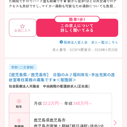
た病院ですのでハード面も綺麗です★ 駅から徒歩1分と公共交通でのア
クセスも良好ですし、マイカー通勤も可能なため通勤についても負担な
く通勤することが可能です！ 関連施設も複数お持ちで、地域に根差した
医療・介護を提供していらっしゃいます◎ ご興味のある方はマイナビ看
簡単1分！
護師までお問い合わせください。詳細な情報をご案内させていただきま
この求人について
す♪
詳しく聞いてみる
お気に入り
医療法人愛人会 求人一覧はこちら
求人番号 : 322874
更新日 : 2026年3月25日
常勤（二交替制）
【鹿児島県／鹿児島市】 日勤のみ♪福利厚生・手当充実の透
析室専任業務の募集です★＜看護師＞
社会医療法人天陽会 中央病院の看護師求人(正社員)
22.2
万円～
345
万円～
月収
年収
給与
鹿児島県鹿児島市
鹿児島市電第１期線「朝日通駅」徒歩3分
勤務地