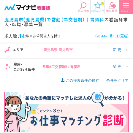
0
エリアから探す
希望の求人条件を選択
鹿児島市(鹿児島県)で常勤（二交替制）｜胃腸科
の看護師求
人・転職・募集一覧
エリアから探す
駅・路線から探す
条件項目の選択に戻る
14
求人数 :
件
※非公開求人を除く
(2026年8月10日更新)
北陸・信越
関東
資格
勤務形態
エリア
鹿児島県 鹿児島市
変更
＞
看護師、准看護師など
常勤、夜勤なし可など
雇用・
変更
＞
常勤（二交替制） / 胃腸科
東海
関西
こだわり条件
施設形態
担当業務
病院、クリニック・診療所など
病棟、外来など
この検索条件の保存
条件をクリア
診察科目
こだわり条件
北海道・東北
中国・四国
美容外科、
未経験歓迎、
循環器内科など
土日祝休みなど
九州・沖縄
年収
雇用形態
年収500万円以上など
正社員、契約社員など