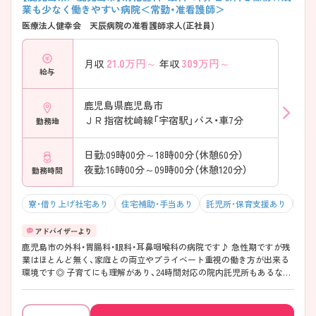
業も少なく働きやすい病院＜常勤・准看護師＞
医療法人健幸会 天辰病院の准看護師求人(正社員)
21.0
万円～
309
万円～
月収
年収
給与
鹿児島県鹿児島市
ＪＲ指宿枕崎線「宇宿駅」バス・車7分
勤務地
日勤:09時00分～18時00分（休憩60分）
夜勤:16時00分～09時00分（休憩120分）
勤務時間
寮・借り上げ社宅あり
住宅補助・手当あり
託児所・保育支援あり
マイ
鹿児島市の外科・胃腸科・眼科・耳鼻咽喉科の病院です♪ 急性期ですが残
業はほとんど無く、家庭との両立やプライベート重視の働き方が出来る
環境です◎ 子育てにも理解があり、24時間対応の院内託児所もあるな
ど、安定して長く働けるよう整備されています。 ご興味のある方はマイ
ナビ看護師までお問い合わせください。詳細な情報をご案内させていた
だきます☆