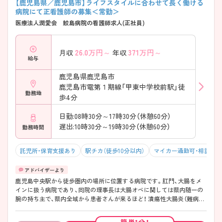
【鹿児島県／鹿児島市】ライフスタイルに合わせて長く働ける
病院にて正看護師の募集＜常勤＞
医療法人潤愛会 鮫島病院の看護師求人(正社員)
26.0
万円～
371
万円～
月収
年収
給与
鹿児島県鹿児島市
鹿児島市電第１期線「甲東中学校前駅」徒
勤務地
歩4分
日勤:08時30分～17時30分（休憩60分）
遅出:10時30分～19時30分（休憩60分）
勤務時間
託児所・保育支援あり
駅チカ（徒歩10分以内）
マイカー通勤可・相談可
鹿児島中央駅から徒歩圏内の場所に位置する病院です。肛門、大腸をメ
インに扱う病院であり、同院の理事長は大腸オペに関しては県内随一の
腕の持ち主で、県内全域から患者さんが来るほど！ 潰瘍性大腸炎（難病指
定）の治療件数では全国2位を誇ります。専門的な知識を学びたい方には
とてもおすすめです。福利厚生も充実しており、長く働ける環境が整っ