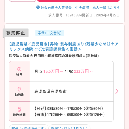
社会医療法人天陽会 中央病院 求人一覧はこちら
求人番号 : 10249884
更新日 : 2026年4月27日
募集停止
常勤（二交替制）
【鹿児島県／鹿児島市】昇給・賞与制度あり！残業少なめ◎ケア
ミックス病院にて准看護師募集＜常勤＞
医療法人尚愛会 西田橋小田原病院の准看護師求人(正社員)
16.5
万円～
233
万円～
月収
年収
給与
鹿児島県鹿児島市
勤務地
【日勤】:08時30分～17時30分（休憩60分）
【当直】:17時00分～09時00分（休憩120分）
勤務時間
駅チカ（徒歩10分以内）
残業10h以下（ほぼなし）