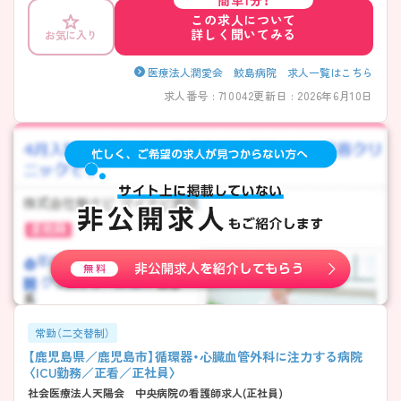
簡単1分！
ております。 少しでもご興味を持たれましたら詳細をお伝えいたします
この求人について
のでお気軽にお問い合わせくださいませ。
詳しく聞いてみる
お気に入り
医療法人潤愛会 鮫島病院 求人一覧はこちら
求人番号 : 710042
更新日 : 2026年6月10日
常勤（二交替制）
【鹿児島県／鹿児島市】循環器・心臓血管外科に注力する病院
〈ICU勤務／正看／正社員〉
社会医療法人天陽会 中央病院の看護師求人(正社員)