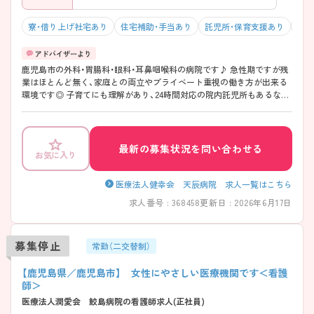
寮・借り上げ社宅あり
住宅補助・手当あり
託児所・保育支援あり
マイ
鹿児島市の外科・胃腸科・眼科・耳鼻咽喉科の病院です♪ 急性期ですが残
業はほとんど無く、家庭との両立やプライベート重視の働き方が出来る
環境です◎ 子育てにも理解があり、24時間対応の院内託児所もあるな
ど、安定して長く働けるよう整備されています。 ご興味のある方はマイ
ナビ看護師までお問い合わせください。詳細な情報をご案内させていた
だきます☆
最新の募集状況を問い合わせる
お気に入り
医療法人健幸会 天辰病院 求人一覧はこちら
求人番号 : 368458
更新日 : 2026年6月17日
募集停止
常勤（二交替制）
【鹿児島県／鹿児島市】 女性にやさしい医療機関です＜看護
師＞
医療法人潤愛会 鮫島病院の看護師求人(正社員)