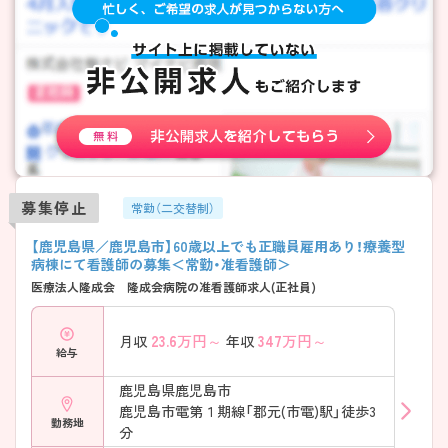
募集停止
常勤（二交替制）
【鹿児島県／鹿児島市】60歳以上でも正職員雇用あり！療養型
病棟にて看護師の募集＜常勤・准看護師＞
医療法人隆成会 隆成会病院の准看護師求人(正社員)
23.6
万円～
347
万円～
月収
年収
給与
鹿児島県鹿児島市
鹿児島市電第１期線「郡元(市電)駅」徒歩3
勤務地
分