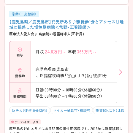
常勤（二交替制）
【鹿児島県／鹿児島市】託児所あり♪駅徒歩1分とアクセス◎地
域に根差した慢性期病院＜常勤・正看護師＞
医療法人愛人会 川島病院の看護師求人(正社員)
24.8
万円～
363
万円～
月収
年収
給与
鹿児島県鹿児島市
ＪＲ指宿枕崎線「谷山(ＪＲ)駅」徒歩1分
勤務地
日勤:09時00分～18時00分（休憩60分）
早出:08時00分～17時00分（休憩90分）
勤務時間
駅チカ（徒歩10分以内）
マイカー通勤可・相談可
残業10h以下（ほぼなし
鹿児島の谷山エリアにある58床の慢性期病院です。2018年に新築移転し