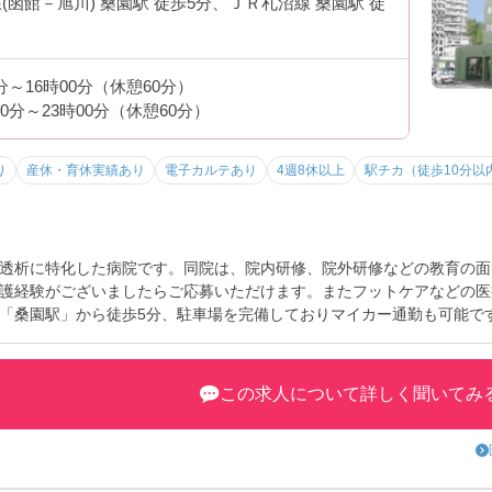
(函館－旭川) 桑園駅 徒歩5分、ＪＲ札沼線 桑園駅 徒
0分～16時00分（休憩60分）
00分～23時00分（休憩60分）
り
産休・育休実績あり
電子カルテあり
4週8休以上
駅チカ（徒歩10分以
されています
透析に特化した病院です。同院は、院内研修、院外研修などの教育の面
護経験がございましたらご応募いただけます。またフットケアなどの医
「桑園駅」から徒歩5分、駐車場を完備しておりマイカー通勤も可能で
トなど、さらに詳細をお話しいたしますのでお気軽にご相談ください。
すいです
この求人について詳しく聞いてみ
。