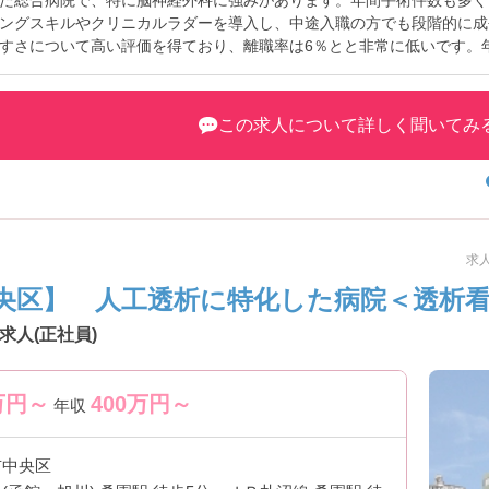
た総合病院で、特に脳神経外科に強みがあります。年間手術件数も多く
ングスキルやクリニカルラダーを導入し、中途入職の方でも段階的に成
すさについて高い評価を得ており、離職率は6％とと非常に低いです。年間
フのメリハリをつけながら安心して長く働ける環境になっています。ス
す。
この求人について詳しく聞いてみ
学びたい方
したい方
きたい方
い方
（24時間託児所あり）
求人
キャリアを築きたい方
央区】 人工透析に特化した病院＜透析
人(正社員)
す。
万円～
400
万円～
年収
市中央区
ル習得が可能です