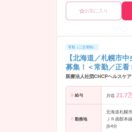
お気に入り
常勤（二交替制）
【北海道／札幌市中
募集！＜常勤／正看
医療法人社団CHCPヘルスケア
21.7
給与
月収
北海道札幌
ＪＲ函館本線
勤務地
歩4分