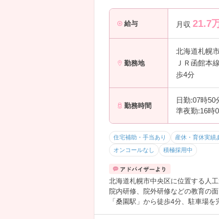
21.7
給与
月収
北海道札幌
ＪＲ函館本線
勤務地
歩4分
日勤:07時5
勤務時間
準夜勤:16時
住宅補助・手当あり
産休・育休実績
オンコールなし
積極採用中
北海道札幌市中央区に位置する人工
院内研修、院外研修などの教育の面
「桑園駅」から徒歩4分、駐車場を
ご興味ある方には、面接対策ポイン