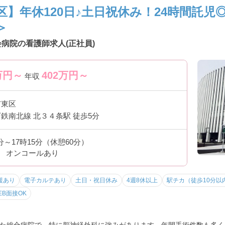
】年休120日♪土日祝休み！24時間託児
＞
病院の看護師求人(正社員)
万円～
402
万円～
年収
市東区
鉄南北線 北３４条駅 徒歩5分
5分～17時15分（休憩60分）
月 オンコールあり
援あり
電子カルテあり
土日・祝日休み
4週8休以上
駅チカ（徒歩10分以
EB面接OK