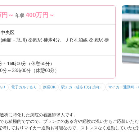
万円～
400
万円～
年収
市中央区
(函館－旭川) 桑園駅 徒歩4分、ＪＲ札沼線 桑園駅 徒
0分～16時00分（休憩60分）
00分～23時00分（休憩60分）
あり
電子カルテあり
副業OK
駅チカ（徒歩10分以内）
マイカー通勤可・
透析に特化した病院の看護師求人です。
でも積極的ですので、ブランクのある方や経験の浅い方もご応募いただ
完備しておりマイカー通勤も可能なので、ストレスなく通勤していただ
トなど、さらに詳細をお話しいたしますのでお気軽にご相談ください。