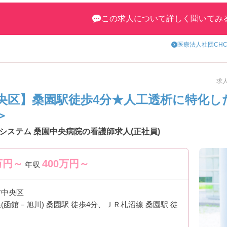
この求人について詳しく聞いてみ
医療法人社団CH
求人
央区】桑園駅徒歩4分★人工透析に特化し
＞
システム 桑園中央病院の看護師求人(正社員)
万円～
400
万円～
年収
市中央区
(函館－旭川) 桑園駅 徒歩4分、ＪＲ札沼線 桑園駅 徒