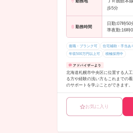
ＪＲ函館本線
勤務地
―――――――――――――――
歩5分
■ 働きやすさ抜群の職場環境♪
―――――――――――――――
長く働ける理由が整っています。
日勤:07時5
勤務時間
・離職率6％と高い定着率
準夜勤:16時
・人間関係良好な職場
・2015年新築の綺麗な病院
復職・ブランク可
住宅補助・手当あ
→ 気持ちよく働ける環境が大切に
―――――――――――――――
年収500万円以上可
積極採用中
■ しっかり休めて生活充実
―――――――――――――――
北海道札幌市中央区に位置する人工
ワークライフバランスも安心◎
る方や経験の浅い方もこれまでの看
・年間休日120日以上
のサポートを学ぶことができます。
・夜勤体制も複数名配置で安心
ご興味ある方には、面接対策ポイン
・無理のない勤務体制
→ 休みと仕事のメリハリがつけや
―――――――――――――――
お気に入り
■ 子育ても安心サポート体制
―――――――――――――――
ライフステージに寄り添う環境です
・24時間託児所完備