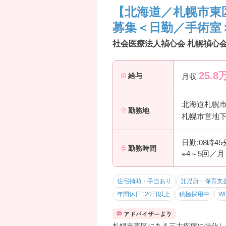
【北海道／札幌市東区
募集＜日勤／手術室
社会医療法人禎心会 札幌禎心会
25.8
給与
月収
北海道札幌
勤務地
札幌市営地下
日勤:08時4
勤務時間
※4～5回／
住宅補助・手当あり
託児所・保育支
年間休日120日以上
積極採用中
W