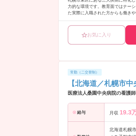
札幌市東区にある三大疾病に特化し
力的な環境です。教育面ではナーシ
た実際に入職された方からも働きや
児所も完備されているため、オンオ
大切にしたい方にぴったりの職場で
お気に入り
★こんな方におすすめ★
・脳神経外科を中心に急性期医療を
・症例数の多い環境でスキルアップ
・人間関係の良い職場で安心して働
・ワークライフバランスを重視した
・子育てと両立しながら働きたい方
常勤（二交替制）
・教育体制が整った環境で長期的に
【北海道／札幌市中
―――――――――――――――
医療法人桑園中央病院の看護師求
■ 脳外に強い！圧倒的症例数
―――――――――――――――
専門性を高めたい方に嬉しい環境で
19.3
給与
月収
・年間約900件の手術実績
・そのうち約600件が脳外手術
・道内外から患者様が来院
北海道札幌
→ 豊富な症例を通して高度なスキ