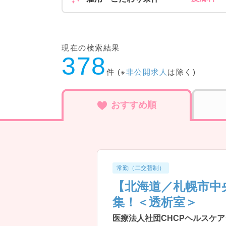
現在の検索結果
378
件 (※
非公開求人
は除く)
おすすめ順
常勤（二交替制）
【北海道／札幌市中
集！＜透析室＞
医療法人社団CHCPヘルスケア