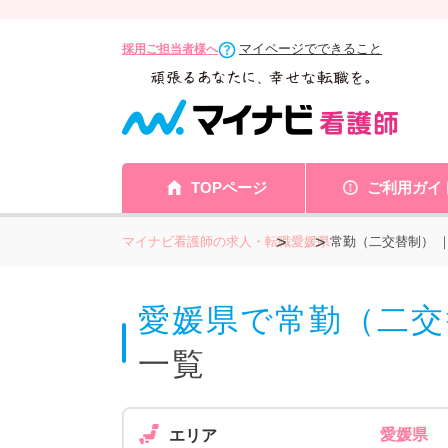
マイページでできること
採用ご担当者様へ
TOPページ
ご利用ガイ
マイナビ看護師の求人・転職
愛媛県
常勤（二交替制） ｜
愛媛県で常勤（二交
一覧
愛媛県
エリア