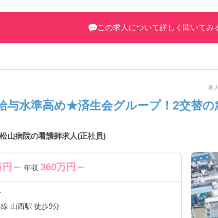
お気軽にお問い合わせください。
この求人について詳しく聞いてみ
求人
給与水準高め★済生会グループ！2交替の
松山病院の看護師求人(正社員)
万円～
360
万円～
年収
市
線 山西駅 徒歩9分