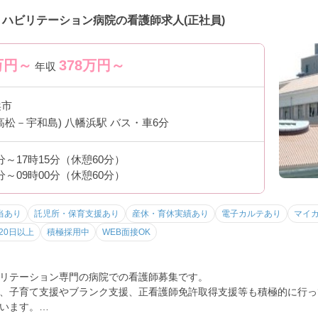
リハビリテーション病院の看護師求人(正社員)
万円～
378
万円～
年収
浜市
高松－宇和島) 八幡浜駅 バス・車6分
0分～17時15分（休憩60分）
5分～09時00分（休憩60分）
当あり
託児所・保育支援あり
産休・育休実績あり
電子カルテあり
マイ
20日以上
積極採用中
WEB面接OK
リテーション専門の病院での看護師募集です。
、子育て支援やブランク支援、正看護師免許取得支援等も積極的に行っ
います。