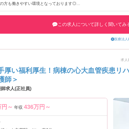
の方も働きやすい環境となっております◎
、お気軽にお問い合わせください♪
この求人について詳しく聞いてみ
医療法人
求人番
手厚い福利厚生！病棟の心大血管疾患リ
護師＞
師求人(正社員)
万円～
436
万円～
年収
市