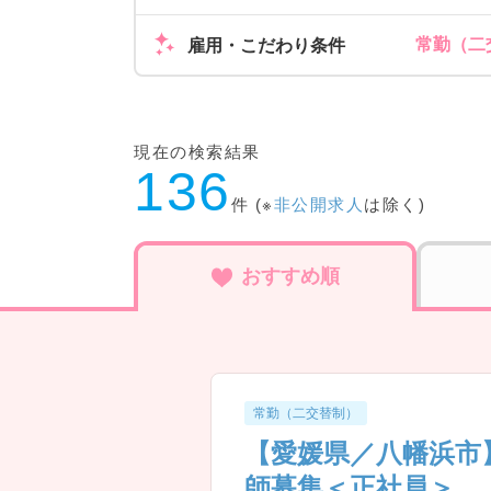
常勤（二交
雇用・こだわり条件
現在の検索結果
136
件 (※
非公開求人
は除く)
おすすめ順
常勤（二交替制）
【愛媛県／八幡浜市
師募集＜正社員＞