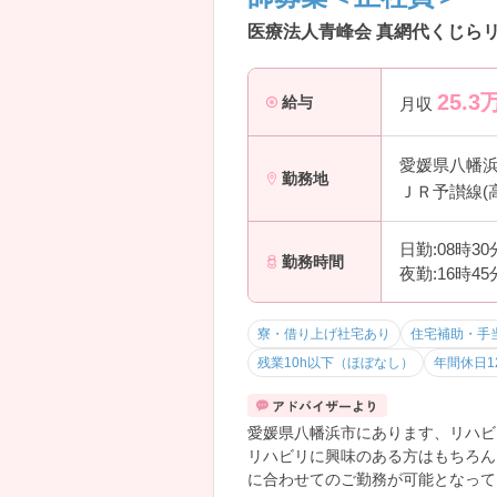
医療法人青峰会 真網代くじら
25.3
給与
月収
愛媛県八幡
勤務地
ＪＲ予讃線(
日勤:08時3
勤務時間
夜勤:16時4
寮・借り上げ社宅あり
住宅補助・手
残業10h以下（ほぼなし）
年間休日1
愛媛県八幡浜市にあります、リハビ
リハビリに興味のある方はもちろん
に合わせてのご勤務が可能となって