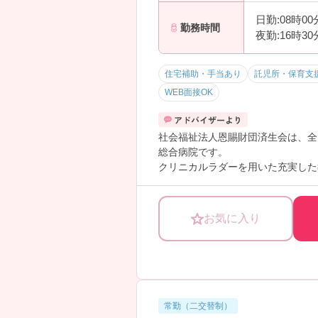
日勤:08時0
勤務時間
夜勤:16時3
住宅補助・手当あり
託児所・保育支
WEB面接OK
社会福祉法人恩賜財団済生会は、全
総合病院です。
クリニカルラダーを用いた充実した
り、
長時間労働・時間外勤務の削減・休
急性期看護を学びたい方、でも3次
お気に入り
の勤続で1週間程度のリフレッシュ
松山市の急性期病院の中でも2交代
(^^)/！！
常勤（二交替制）