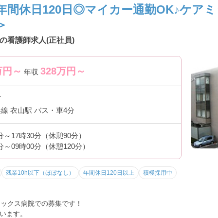
年間休日120日◎マイカー通勤OK♪ケア
＞
の看護師求人(正社員)
万円～
328
万円～
年収
市
線 衣山駅 バス・車4分
0分～17時30分（休憩90分）
0分～09時00分（休憩120分）
残業10h以下（ほぼなし）
年間休日120日以上
積極採用中
ミックス病院での募集です！
います。