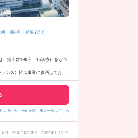
勤可・相談可
積極採用中
、病床数199床、15診療科をもつ
バランス）推進事業に参画してお
す！
方、におすすめの求人で、1年間以上
る
是非お問い合わせくださいませ
財団済生会 松山病院 求人一覧はこちら
番号 : 360920
更新日 : 2026年7月31日