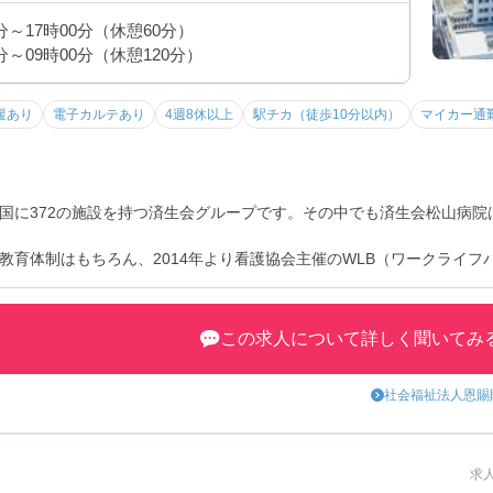
0分～17時00分（休憩60分）
0分～09時00分（休憩120分）
援あり
電子カルテあり
4週8休以上
駅チカ（徒歩10分以内）
マイカー通
国に372の施設を持つ済生会グループです。その中でも済生会松山病院は
教育体制はもちろん、2014年より看護協会主催のWLB（ワークライフ
暇制度の活用などを積極的に発案・実行し、定着率も上がってきていま
救急病院のような忙しさはなくプライベートとの両立も大事にされたい
この求人について詳しく聞いてみ
休暇を取得することも可能です★
は珍しく、給与水準も高めなので、2交代希望の方、高給与希望の方は
社会福祉法人恩賜
求人