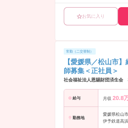
気になる方は担当アドバイザーまで
お気に入り
常勤（二交替制）
【愛媛県／松山市】
師募集＜正社員＞
社会福祉法人恩賜財団済生会 
20.8
給与
月収
愛媛県松山
勤務地
伊予鉄道高浜