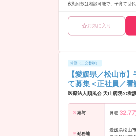
夜勤回数は相談可能で、子育て世代
見学も随時受け付けておりますので
お気に入り
常勤（二交替制）
【愛媛県／松山市】
て募集＜正社員／看
医療法人順風会 天山病院の看護
32.7
給与
月収
愛媛県松山
勤務地