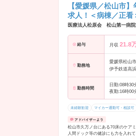
【愛媛県／松山市】
求人！＜病棟／正看
医療法人松原会 松山第一病院
21.8
給与
月収
愛媛県松山
勤務地
伊予鉄道高浜
日勤:08時3
勤務時間
夜勤:16時0
未経験歓迎
マイカー通勤可・相談可
松山市久万ノ台にある70床のケア
人間ドック等の健診にも力を入れて