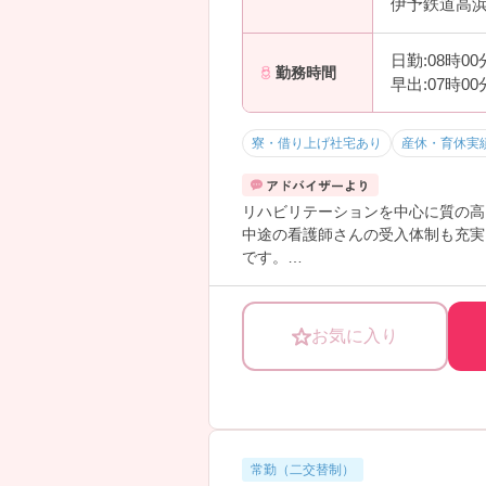
伊予鉄道高浜
日勤:08時0
勤務時間
早出:07時0
寮・借り上げ社宅あり
産休・育休実
リハビリテーションを中心に質の高
中途の看護師さんの受入体制も充実
です。
院内研修・院外研修も充実していま
ください
お気に入り
常勤（二交替制）