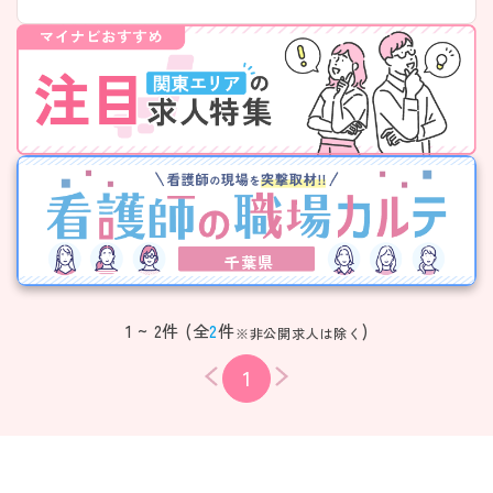
千葉県
1 ~ 2件 (全
2
件
)
※非公開求人は除く
1