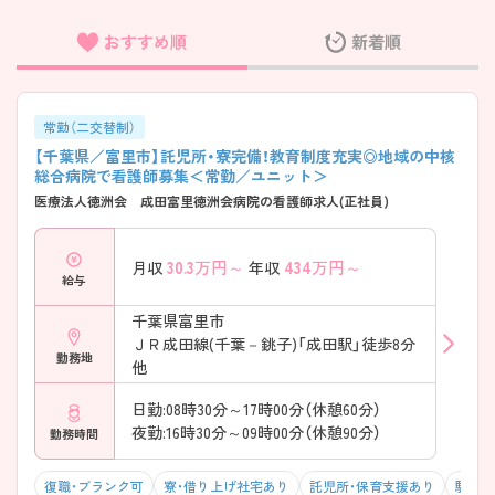
おすすめ順
新着順
フリーワード検索
常勤（二交替制）
【千葉県／富里市】託児所・寮完備！教育制度充実◎地域の中核
総合病院で看護師募集＜常勤／ユニット＞
医療法人徳洲会 成田富里徳洲会病院の看護師求人(正社員)
30.3
万円～
434
万円～
月収
年収
給与
千葉県富里市
ＪＲ成田線(千葉－銚子)「成田駅」徒歩8分
勤務地
他
日勤:08時30分～17時00分（休憩60分）
夜勤:16時30分～09時00分（休憩90分）
勤務時間
復職・ブランク可
寮・借り上げ社宅あり
託児所・保育支援あり
駅チカ