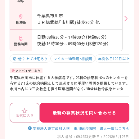
きます ――――――――――――――― ■ 子育ても安心のサポート体
給与
制 ――――――――――――――― ライフスタイルに合わせて働けま
す。 ・24時間託児所あり（病後児保育対応） ・子育て世代も多く在籍中 ・有
千葉県市川市
休が取りやすい環境 → 子育て中の方も無理なく働けます
ＪＲ総武線「市川駅」徒歩20分 他
勤務地
――――――――――――――― ■ アクセス良好で生活も便利！
――――――――――――――― 通勤・生活ともに快適です。 ・成田空
港まで車16分 ・周辺に大型商業施設あり ・県外からの転居者も多い！ →
日勤:08時30分～17時00分（休憩60分）
仕事帰りの買い物も便利な立地です
夜勤:16時30分～09時00分（休憩120分）
勤務時間
寮・借り上げ社宅あり
マイカー通勤可・相談可
年間休日120日以上
年
千葉県市川市に位置する大学病院です。26科の診療科・6つのセンターを
有する511床の総合病院として患者さまに手厚い看護を提供しています。
市川市内には三次救急を担う医療機関がなく、通常は救命救急センター
が受け入れるような重症救急患者さまの受け入れも対応しています。 働
きながら学ぶ環境も整っており、看護技術習得施設「スキルスラボ」にて
シミュレーターを使った現実さながらのシミュレーション研修を実施し
ています。 スキル面だけでなく福利厚生面も充実しており、年間120日の
最新の募集状況を問い合わせる
お気に入り
休日・24時間託児所を完備しております。 これから更に経験を積みスキ
ルを高めていきたい方、スキルを落とさずご家庭との両立を叶えていき
たい方におすすめで、長期的に充実したキャリア形成ができる環境があ
学校法人東京歯科大学 市川総合病院 求人一覧はこちら
ります！
求人番号 : 694653
更新日 : 2026年3月25日