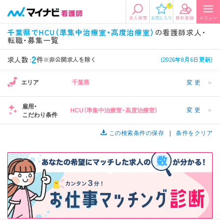
0
エリアから探す
希望の求人条件を選択
千葉県でHCU（準集中治療室・高度治療室）
の看護師求人・
転職・募集一覧
エリアから探す
駅・路線から探す
条件項目の選択に戻る
2
求人数 :
件
※非公開求人を除く
(2026年8月6日更新)
北陸・信越
関東
資格
勤務形態
エリア
千葉県
変更
＞
看護師、准看護師など
常勤、夜勤なし可など
雇用・
変更
＞
HCU（準集中治療室・高度治療室）
東海
関西
こだわり条件
施設形態
担当業務
病院、クリニック・診療所など
病棟、外来など
この検索条件の保存
条件をクリア
診察科目
こだわり条件
北海道・東北
中国・四国
美容外科、
未経験歓迎、
循環器内科など
土日祝休みなど
九州・沖縄
年収
雇用形態
年収500万円以上など
正社員、契約社員など