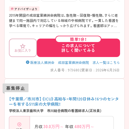
2015年開設の成田富里徳洲会病院は、急性期～回復期・慢性期、さらに老
健まで同一施設内で対応している地域の中核病院です。一貫した看護を
学べる環境で、キャリアの幅をしっかり広げられます。看護部はアット
ホームで相談しやすく、ブランクのある方や中途入職の方も安心。専門・
認定看護師の取得支援や大手法人ならではの充実した研修制度など、成
簡単1分！
長を後押しする体制も充実しています。さらに寮や24時間託児所、医療
この求人について
費還付制度など福利厚生も整っており、長く安心して働き続けられる職
詳しく聞いてみる
お気に入り
場です。成田空港近くという立地もあり、県外から転居を伴うご転職を
されてくる方も多くいらっしゃる環境です！
――――――――――――――― ■ ブランクOKの安心サポート
医療法人徳洲会 成田富里徳洲会病院 求人一覧はこちら
――――――――――――――― 復職や中途入職の方も安心です。 ・プ
求人番号 : 9736802
更新日 : 2026年6月26日
リセプター制度あり ・既卒者向けの技術フォローあり ・相談しやすいア
ットホームな雰囲気 ・クリニカルラダー教育 → 初めての環境でも無理
なくスタートできます ――――――――――――――― ■ キャリアア
募集停止
ップを全力支援！ ――――――――――――――― 学ぶ意欲をしっかり
サポートしています。 ・徳洲会グループ独自のキャリアアップ体制あり
・専門・認定看護師の取得支援あり ・キャリア志向に応じたサポート体制
【千葉県／市川市】《ICU》高給与・年間120日休み！6つのセンタ
→ 向上心のある方にぴったりの環境です
ーを有する511床の大学病院！
――――――――――――――― ■ 生活を支える手厚い福利厚生
学校法人東京歯科大学 市川総合病院の看護師求人(正社員)
――――――――――――――― 安心して働ける制度が充実していま
す。 ・寮完備（オートロック付き） ・医療費還付制度（家族も対象） ・人間ド
ック無料（35歳以上） ・職員食堂あり → 生活面の不安をしっかりカバーで
30.0
万円～
480
万円～
月収
年収