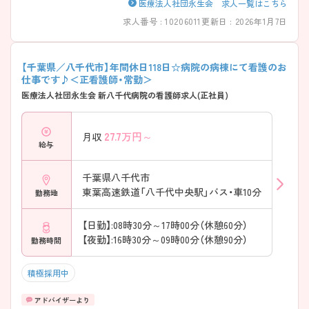
医療法人社団永生会 求人一覧はこちら
求人番号 : 10206011
更新日 : 2026年1月7日
【千葉県／八千代市】年間休日118日☆病院の病棟にて看護のお
仕事です♪＜正看護師・常勤＞
医療法人社団永生会 新八千代病院の看護師求人(正社員)
27.7
万円～
月収
給与
千葉県八千代市
東葉高速鉄道「八千代中央駅」バス・車10分
勤務地
【日勤】:08時30分～17時00分（休憩60分）
【夜勤】:16時30分～09時00分（休憩90分）
勤務時間
積極採用中