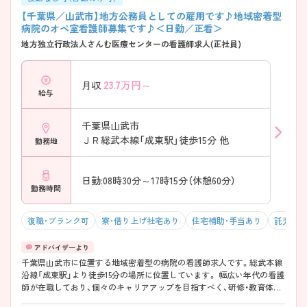
【千葉県／山武市】地方公務員としての雇用です♪地域密着型
病院のオペ室看護師募集です♪＜日勤／正看＞
地方独立行政法人さんむ医療センターの看護師求人(正社員)
23.7
万円～
月収
給与
千葉県山武市
ＪＲ総武本線「成東駅」徒歩15分 他
勤務地
日勤:08時30分～17時15分（休憩60分）
勤務時間
復職・ブランク可
寮・借り上げ社宅あり
住宅補助・手当あり
託児所・
千葉県山武市に位置する地域密着型の病院の看護師求人です。総武本線
沿線「成東駅」より徒歩15分の場所に位置しています。 幅広い年代の看護
師が在職しており、個々のキャリアアップを目指すべく、研修・教育体制
が充実しております。また将来的にも長く勤められるよう24時間託児所