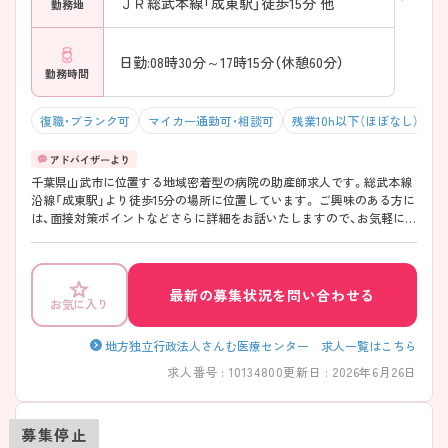
ＪＲ総武本線「成東駅」徒歩15分 他
勤務地
日勤:08時30分～17時15分（休憩60分）
勤務時間
復職・ブランク可
マイカー通勤可・相談可
残業10h以下（ほぼなし）
千葉県山武市に位置する地域密着型の病院の助産師求人です。総武本線
沿線「成東駅」より徒歩15分の場所に位置しています。 ご興味のある方に
は、面接対策ポイントなどさらに詳細をお話いたしますので、お気軽にご
相談ください。
最新の募集状況を問い合わせる
お気に入り
地方独立行政法人さんむ医療センター 求人一覧はこちら
求人番号 : 10134800
更新日 : 2026年6月26日
募集停止