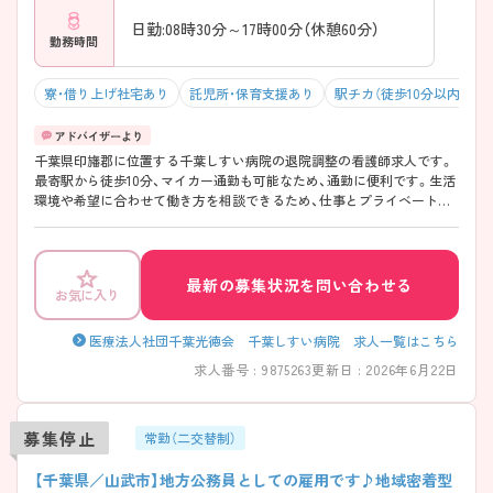
日勤:08時30分～17時00分（休憩60分）
勤務時間
寮・借り上げ社宅あり
託児所・保育支援あり
駅チカ（徒歩10分以内）
千葉県印旛郡に位置する千葉しすい病院の退院調整の看護師求人です。
最寄駅から徒歩10分、マイカー通勤も可能なため、通勤に便利です。生活
環境や希望に合わせて働き方を相談できるため、仕事とプライベートの
双方が充実できます！ また、メンバー内で助け合いながら業務に取り組
んでおり、他職種との連携も取れる、雰囲気の良い環境です。 ご興味のあ
る方には、面接対策ポイントなどさらに詳細をお話いたしますので、お気
軽にご相談ください
最新の募集状況を問い合わせる
お気に入り
医療法人社団千葉光徳会 千葉しすい病院 求人一覧はこちら
求人番号 : 9875263
更新日 : 2026年6月22日
募集停止
常勤（二交替制）
【千葉県／山武市】地方公務員としての雇用です♪地域密着型