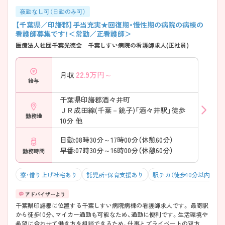
夜勤なし可（日勤のみ可）
【千葉県／印旛郡】手当充実★回復期・慢性期の病院の病棟の
看護師募集です！＜常勤／正看護師＞
医療法人社団千葉光徳会 千葉しすい病院の看護師求人(正社員)
22.9
万円～
月収
給与
千葉県印旛郡酒々井町
ＪＲ成田線(千葉－銚子)「酒々井駅」徒歩
勤務地
10分 他
日勤:08時30分～17時00分（休憩60分）
早番:07時30分～16時00分（休憩60分）
勤務時間
寮・借り上げ社宅あり
託児所・保育支援あり
駅チカ（徒歩10分以内）
千葉県印旛郡に位置する千葉しすい病院病棟の看護師求人です。 最寄駅
から徒歩10分、マイカー通勤も可能なため、通勤に便利です。生活環境や
希望に合わせて働き方を相談できるため、仕事とプライベートの双方が