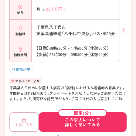
25.7
万円～
月収
給与
千葉県八千代市
東葉高速鉄道「八千代中央駅」バス・車10分
勤務地
【日勤】:08時30分～17時00分（休憩60分）
【夜勤】:16時30分～09時00分（休憩90分）
勤務時間
積極採用中
千葉県八千代市に位置する病院の「病棟」における准看護師の募集です。
年間休日は118日もあり、プライベートを大切にしながらご勤務いただけ
ます。また、利用可能な託児所があり、子育て世代の方も安心してご勤務
いただけます。 ご興味のある方には、面接対策ポイントなど、さらに詳細
をご案内しますのでお気軽にご相談ください！
簡単1分！
この求人について
詳しく聞いてみる
お気に入り