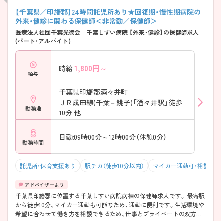
【千葉県／印旛郡】24時間託児所あり★回復期・慢性期病院の
外来・健診に関わる保健師＜非常勤／保健師＞
医療法人社団千葉光徳会 千葉しすい病院 【外来・健診】の保健師求人
(パート・アルバイト)
1,800
円～
時給
給与
千葉県印旛郡酒々井町
ＪＲ成田線(千葉－銚子)「酒々井駅」徒歩
勤務地
10分 他
日勤:09時00分～12時00分（休憩0分）
勤務時間
託児所・保育支援あり
駅チカ（徒歩10分以内）
マイカー通勤可・相談可
千葉県印旛郡に位置する千葉しすい病院病棟の保健師求人です。 最寄駅
から徒歩10分、マイカー通勤も可能なため、通勤に便利です。生活環境や
希望に合わせて働き方を相談できるため、仕事とプライベートの双方が