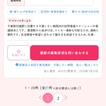
勤務時間
寮・借り上げ社宅あり
託児所・保育支援あり
駅チカ（徒歩10分以内）
千葉県印旛郡に位置する千葉しすい病院内の訪問看護ステーションの看
護師求人です。 最寄駅から徒歩10分、マイカー通勤も可能なため、通勤に
便利です。生活環境や希望に合わせて働き方を相談できるため、仕事と
プライベートの双方が充実できます！ また、メンバー内で助け合いなが
ら業務に取り組んでおり、他職種との連携も取れる、雰囲気の良い環境で
す。 ご興味のある方には、面接対策ポイントなどさらに詳細をお話いた
しますので、お気軽にご相談ください
最新の募集状況を問い合わせる
お気に入り
医療法人社団千葉光徳会 千葉しすい病院 求人一覧はこちら
求人番号 : 600212
更新日 : 2026年7月27日
1 ~ 20件 (全
21
件
)
※非公開求人は除く
該当件数
条件を
検索する
1
2
クリア
件