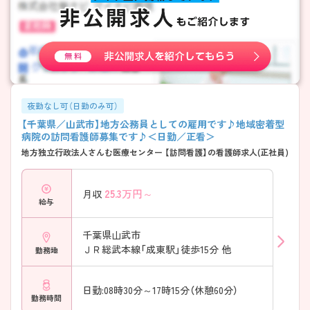
夜勤なし可（日勤のみ可）
【千葉県／山武市】地方公務員としての雇用です♪地域密着型
病院の訪問看護師募集です♪＜日勤／正看＞
地方独立行政法人さんむ医療センター 【訪問看護】の看護師求人(正社員)
25.3
万円～
月収
給与
千葉県山武市
ＪＲ総武本線「成東駅」徒歩15分 他
勤務地
日勤:08時30分～17時15分（休憩60分）
勤務時間