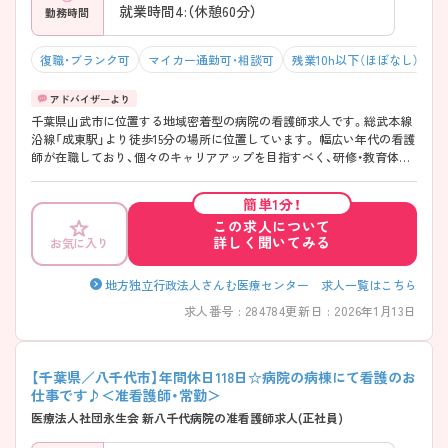
就業時間4:（休憩60分）
勤務時間
復職・ブランク可
マイカー通勤可・相談可
残業10h以下（ほぼなし）
千葉県山武市に位置する地域密着型の病院の看護師求人です。総武本線
沿線「成東駅」より徒歩15分の場所に位置しています。 幅広い年代の看護
師が在職しており、個々のキャリアアップを目指すべく、研修・教育体制
が充実しております。また将来的にも長く勤められるよう24時間託児所
や寮を保有するなど、福利厚生も充実しています。 ご興味のある方には、
簡単1分！
面接対策ポイントなどさらに詳細をお話いたしますので、お気軽にご相
この求人について
談ください。
詳しく聞いてみる
お気に入り
地方独立行政法人さんむ医療センター 求人一覧はこちら
求人番号 : 284784
更新日 : 2026年1月13日
【千葉県／八千代市】年間休日118日☆病院の病棟にて看護のお
仕事です♪＜准看護師・常勤＞
医療法人社団永生会 新八千代病院の准看護師求人(正社員)