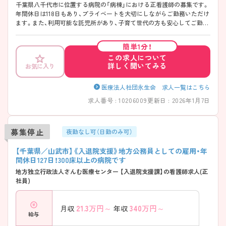
千葉県八千代市に位置する病院の「病棟」における正看護師の募集です。
年間休日は118日もあり、プライベートを大切にしながらご勤務いただけ
ます。また、利用可能な託児所があり、子育て世代の方も安心してご勤務
いただけます。 ご興味のある方には、面接対策ポイントなど、さらに詳細
をご案内しますのでお気軽にご相談ください！
簡単1分！
この求人について
詳しく聞いてみる
お気に入り
医療法人社団永生会 求人一覧はこちら
求人番号 : 10206009
更新日 : 2026年1月7日
募集停止
夜勤なし可（日勤のみ可）
【千葉県／山武市】《入退院支援》地方公務員としての雇用・年
間休日127日！300床以上の病院です
地方独立行政法人さんむ医療センター 【入退院支援課】の看護師求人(正
社員)
21.3
万円～
340
万円～
月収
年収
給与