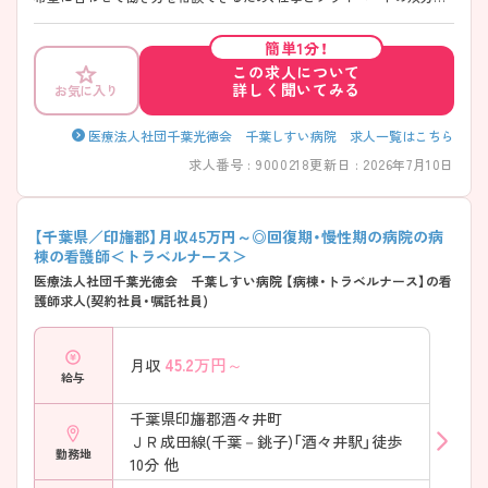
充実できます！ また、メンバー内で助け合いながら業務に取り組んでお
り、他職種との連携も取れる、雰囲気の良い環境です。 ご興味のある方に
簡単1分！
は、面接対策ポイントなどさらに詳細をお話いたしますので、お気軽にご
この求人について
相談ください。
詳しく聞いてみる
お気に入り
医療法人社団千葉光徳会 千葉しすい病院 求人一覧はこちら
求人番号 : 9000218
更新日 : 2026年7月10日
【千葉県／印旛郡】月収45万円～◎回復期・慢性期の病院の病
棟の看護師＜トラベルナース＞
医療法人社団千葉光徳会 千葉しすい病院 【病棟・トラベルナース】の看
護師求人(契約社員・嘱託社員)
45.2
万円～
月収
給与
千葉県印旛郡酒々井町
ＪＲ成田線(千葉－銚子)「酒々井駅」徒歩
勤務地
10分 他