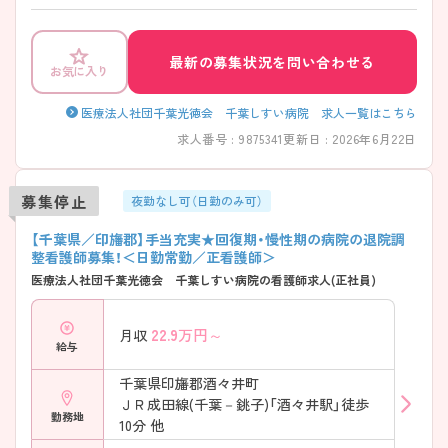
充実できます！ また、メンバー内で助け合いながら業務に取り組んでお
り、他職種との連携も取れる、雰囲気の良い環境です。 ご興味のある方に
は、面接対策ポイントなどさらに詳細をお話いたしますので、お気軽にご
相談ください。
最新の募集状況を問い合わせる
お気に入り
医療法人社団千葉光徳会 千葉しすい病院 求人一覧はこちら
求人番号 : 9875341
更新日 : 2026年6月22日
募集停止
夜勤なし可（日勤のみ可）
【千葉県／印旛郡】手当充実★回復期・慢性期の病院の退院調
整看護師募集！＜日勤常勤／正看護師＞
医療法人社団千葉光徳会 千葉しすい病院の看護師求人(正社員)
22.9
万円～
月収
給与
千葉県印旛郡酒々井町
ＪＲ成田線(千葉－銚子)「酒々井駅」徒歩
勤務地
10分 他