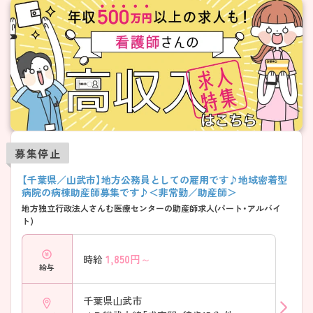
募集停止
【千葉県／山武市】地方公務員としての雇用です♪地域密着型
病院の病棟助産師募集です♪＜非常勤／助産師＞
地方独立行政法人さんむ医療センターの助産師求人(パート・アルバイ
ト)
1,850
円～
時給
給与
千葉県山武市