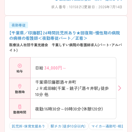
も可能 ・救急指定なしで落ち着いた現場 → 毎日の業務にゆとりを持っ
求人番号 : 10158212
更新日 : 2026年7月14日
て働ける環境になっています ――――――――――――――― ■ 子育
て世代も安心のサポート体制 ――――――――――――――― 家庭と
仕事の両立をしっかり支えています。 ・24時間対応の院内託児所あり ・
勤務時間の相談も柔軟に対応 ・子育て経験のある看護師が多数在籍 →
夜勤専従
お互いに理解し合える安心感があります
【千葉県／印旛郡】24時間託児所あり★回復期・慢性期の病院
――――――――――――――― ■ リハビリ看護をしっかり学べる
の病棟の看護師＜夜勤専従パート／正看＞
――――――――――――――― 幅広い疾患に関わりながらスキルア
医療法人社団千葉光徳会 千葉しすい病院の看護師求人(パート・アルバ
ップできる環境です。 ・回復期～療養まで一貫して対応 ・PT・OT・STな
イト)
ど多職種との連携が充実 ・チームナーシングでフォロー体制も万全 →
経験に不安がある方も安心してスタートできます
――――――――――――――― ■ 落ち着いた雰囲気で長く働ける♪
34,000
円～
日給
――――――――――――――― 忙しすぎない環境だからこその魅力
給与
があります。 ・高齢患者中心でじっくりケアが可能 ・バタつきにくく穏
やかな職場 ・中途入職者へのフォロー体制あり → 腰を据えて働きたい
千葉県印旛郡酒々井町
方にピッタリです
ＪＲ成田線(千葉－銚子)「酒々井駅」徒歩
勤務地
10分 他
夜勤:16時30分～09時30分（休憩120分）
勤務時間
託児所・保育支援あり
駅チカ（徒歩10分以内）
マイカー通勤可・相談可