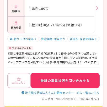
千葉県山武市
勤務地
日勤:08時30分～17時15分（休憩60分）
勤務時間
寮・借り上げ社宅あり
住宅補助・手当あり
託児所・保育支援あり
マイ
同院は千葉県・総武本線沿線「成東駅」より徒歩15分の場所に位置してい
る急性期病院です。幅広い年代の看護師が在職している同院は、個々の
キャリアアップを目指すべく、研修・教育体制の充実をはかっています。
また将来的にも長く勤められるよう24時間託児所や寮を保有するなど、
今後も職員にとって働きやすい病院を目指していきます。 ご興味有る方
は詳細おはなしいたしますのでお気軽にお問い合わせください。
最新の募集状況を問い合わせる
お気に入り
地方独立行政法人さんむ医療センター 求人一覧はこちら
求人番号 : 9826919
更新日 : 2026年7月24日