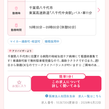
千葉県八千代市
東葉高速鉄道「八千代中央駅」バス・車11分
勤務地
16時30分～09時00分（休憩90分）
勤務時間
マイカー通勤可・相談可
積極採用中
千葉県八千代市に位置する病院の地域包括ケア病棟にて看護師募集で
す！ 車通勤可能で無料駐車場完備なので、通勤ラクラクです◎また、週1
日から勤務OKなのでワークライフバランスが叶います☆ ご興味のある
方には、面接対策ポイントなど、さらに詳細をご案内しますのでお気軽に
ご相談ください！
簡単1分！
この求人について
詳しく聞いてみる
お気に入り
医療法人社団永生会 求人一覧はこちら
求人番号 : 10267306
更新日 : 2026年6月22日