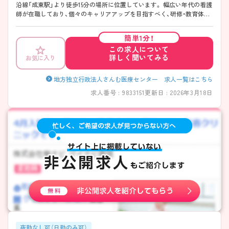
沿線「成東駅」より徒歩15分の場所に位置しています。 幅広い年代の看護
師が在職しており、個々のキャリアアップを目指すべく、研修・教育体制
が充実しております。また将来的にも長く勤められるよう24時間託児所
や寮を保有するなど、福利厚生も充実しています。 ご興味のある方には、
簡単1分！
面接対策ポイントなどさらに詳細をお話いたしますので、お気軽にご相
この求人について
談ください。
詳しく聞いてみる
お気に入り
地方独立行政法人さんむ医療センター 求人一覧はこちら
求人番号 : 9833151
更新日 : 2026年3月18日
夜勤なし可（日勤のみ可）