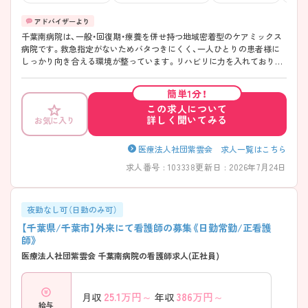
千葉南病院は、一般・回復期・療養を併せ持つ地域密着型のケアミックス
病院です。救急指定がないためバタつきにくく、一人ひとりの患者様に
しっかり向き合える環境が整っています。リハビリに力を入れており、
多職種と連携しながら回復期～慢性期看護を学べる点も魅力です。残業
はほとんどなく、日勤のみの働き方も相談可能。さらに24時間託児所を
簡単1分！
完備し、子育て中の方も安心して勤務が可能です。落ち着いた環境で長
この求人について
く働きたい方には特におすすめの病院です。
詳しく聞いてみる
お気に入り
――――――――――――――― ■ 「無理なく働ける」安心の勤務環境
――――――――――――――― ワークライフバランスを大切にした
働き方ができます。 ・残業月10時間以内で負担少なめ ・日勤常勤の選択
医療法人社団紫雲会 求人一覧はこちら
も可能 ・救急指定なしで落ち着いた現場 → 毎日の業務にゆとりを持っ
求人番号 : 103338
更新日 : 2026年7月24日
て働ける環境になっています ――――――――――――――― ■ 子育
て世代も安心のサポート体制 ――――――――――――――― 家庭と
仕事の両立をしっかり支えています。 ・24時間対応の院内託児所あり ・
勤務時間の相談も柔軟に対応 ・子育て経験のある看護師が多数在籍 →
夜勤なし可（日勤のみ可）
お互いに理解し合える安心感があります
【千葉県/千葉市】外来にて看護師の募集《日勤常勤/正看護
――――――――――――――― ■ リハビリ看護をしっかり学べる
師》
――――――――――――――― 幅広い疾患に関わりながらスキルア
医療法人社団紫雲会 千葉南病院の看護師求人(正社員)
ップできる環境です。 ・回復期～療養まで一貫して対応 ・PT・OT・STな
ど多職種との連携が充実 ・チームナーシングでフォロー体制も万全 →
経験に不安がある方も安心してスタートできます
25.1
万円～
386
万円～
月収
年収
――――――――――――――― ■ 落ち着いた雰囲気で長く働ける♪
給与