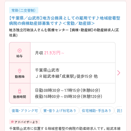
常勤（二交替制）
【千葉県／山武市】地方公務員としての雇用です♪地域密着型
病院の病棟助産師募集です♪＜常勤／助産師＞
地方独立行政法人さんむ医療センター 【病棟・助産師】の助産師求人(正
社員)
21.9
万円～
月収
給与
千葉県山武市
ＪＲ総武本線「成東駅」徒歩15分 他
勤務地
日勤:08時30分～17時15分（休憩60分）
夜勤:16時00分～09時30分（休憩120分）
勤務時間
復職・ブランク可
寮・借り上げ社宅あり
住宅補助・手当あり
託児所・
千葉県山武市に位置する地域密着型の病院の助産師求人です。総武本線