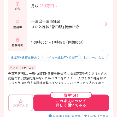
28.1
万円～
月収
給与
千葉県千葉市緑区
ＪＲ外房線「誉田駅」徒歩12分
勤務地
1:08時30分～17時15分（休憩60分）
勤務時間
託児所・保育支援あり
マイカー通勤可・相談可
オンコールなし
積極
千葉南病院は、一般・回復期・療養を併せ持つ地域密着型のケアミックス
病院です。救急指定がないためバタつきにくく、一人ひとりの患者様に
しっかり向き合える環境が整っています。リハビリに力を入れており、
多職種と連携しながら回復期～慢性期看護を学べる点も魅力です。残業
はほとんどなく、日勤のみの働き方も相談可能。さらに24時間託児所を
簡単1分！
完備し、子育て中の方も安心して勤務が可能です。落ち着いた環境で長
この求人について
く働きたい方には特におすすめの病院です。
詳しく聞いてみる
お気に入り
――――――――――――――― ■ 「無理なく働ける」安心の勤務環境
――――――――――――――― ワークライフバランスを大切にした
働き方ができます。 ・残業月10時間以内で負担少なめ ・日勤常勤の選択
医療法人社団紫雲会 求人一覧はこちら