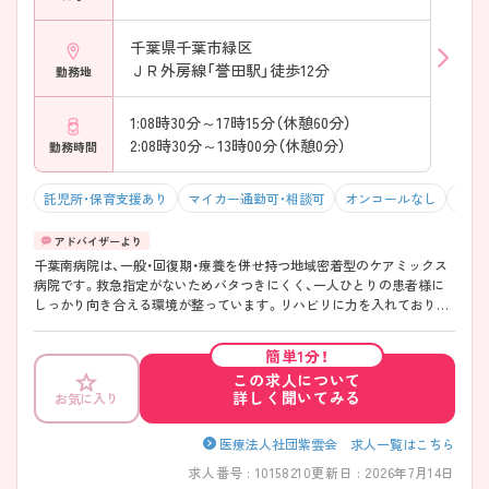
――――――――――――――― 忙しすぎない環境だからこその魅力
があります。 ・高齢患者中心でじっくりケアが可能 ・バタつきにくく穏
やかな職場 ・中途入職者へのフォロー体制あり → 腰を据えて働きたい
千葉県千葉市緑区
方にピッタリです
ＪＲ外房線「誉田駅」徒歩12分
勤務地
1:08時30分～17時15分（休憩60分）
2:08時30分～13時00分（休憩0分）
勤務時間
託児所・保育支援あり
マイカー通勤可・相談可
オンコールなし
積極
千葉南病院は、一般・回復期・療養を併せ持つ地域密着型のケアミックス
病院です。救急指定がないためバタつきにくく、一人ひとりの患者様に
しっかり向き合える環境が整っています。リハビリに力を入れており、
多職種と連携しながら回復期～慢性期看護を学べる点も魅力です。残業
はほとんどなく、日勤のみの働き方も相談可能。さらに24時間託児所を
簡単1分！
完備し、子育て中の方も安心して勤務が可能です。落ち着いた環境で長
この求人について
く働きたい方には特におすすめの病院です。
詳しく聞いてみる
お気に入り
――――――――――――――― ■ 「無理なく働ける」安心の勤務環境
――――――――――――――― ワークライフバランスを大切にした
働き方ができます。 ・残業月10時間以内で負担少なめ ・日勤常勤の選択
医療法人社団紫雲会 求人一覧はこちら
も可能 ・救急指定なしで落ち着いた現場 → 毎日の業務にゆとりを持っ
求人番号 : 10158210
更新日 : 2026年7月14日
て働ける環境になっています ――――――――――――――― ■ 子育