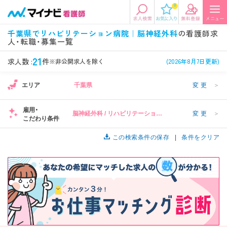
0
エリアから探す
希望の求人条件を選択
千葉県でリハビリテーション病院｜脳神経外科
の看護師求
人・転職・募集一覧
エリアから探す
駅・路線から探す
条件項目の選択に戻る
21
求人数 :
件
※非公開求人を除く
(2026年8月7日更新)
北陸・信越
関東
資格
勤務形態
エリア
千葉県
変更
＞
看護師、准看護師など
常勤、夜勤なし可など
雇用・
脳神経外科 / リハビリテーション
変更
＞
東海
関西
こだわり条件
施設形態
担当業務
病院
病院、クリニック・診療所など
病棟、外来など
この検索条件の保存
条件をクリア
診察科目
こだわり条件
北海道・東北
中国・四国
美容外科、
未経験歓迎、
循環器内科など
土日祝休みなど
九州・沖縄
年収
雇用形態
年収500万円以上など
正社員、契約社員など