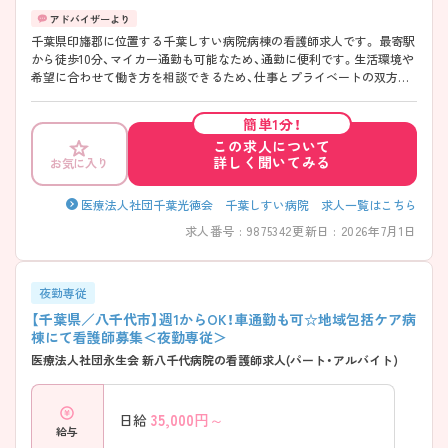
千葉県印旛郡に位置する千葉しすい病院病棟の看護師求人です。 最寄駅
から徒歩10分、マイカー通勤も可能なため、通勤に便利です。生活環境や
希望に合わせて働き方を相談できるため、仕事とプライベートの双方が
充実できます！ また、メンバー内で助け合いながら業務に取り組んでお
り、他職種との連携も取れる、雰囲気の良い環境です。 ご興味のある方に
簡単1分！
は、面接対策ポイントなどさらに詳細をお話いたしますので、お気軽にご
この求人について
相談ください。
詳しく聞いてみる
お気に入り
医療法人社団千葉光徳会 千葉しすい病院 求人一覧はこちら
求人番号 : 9875342
更新日 : 2026年7月1日
夜勤専従
【千葉県／八千代市】週1からOK！車通勤も可☆地域包括ケア病
棟にて看護師募集＜夜勤専従＞
医療法人社団永生会 新八千代病院の看護師求人(パート・アルバイト)
35,000
円～
日給
給与