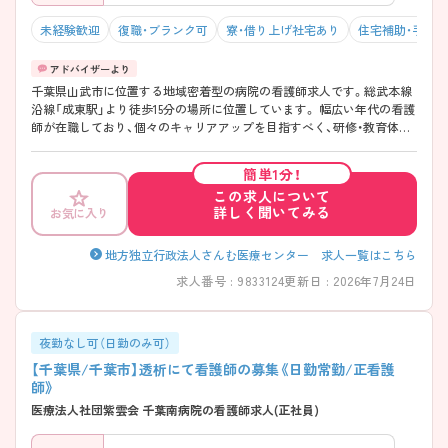
未経験歓迎
復職・ブランク可
寮・借り上げ社宅あり
住宅補助・手当
千葉県山武市に位置する地域密着型の病院の看護師求人です。総武本線
沿線「成東駅」より徒歩15分の場所に位置しています。 幅広い年代の看護
師が在職しており、個々のキャリアアップを目指すべく、研修・教育体制
が充実しております。また将来的にも長く勤められるよう24時間託児所
や寮を保有するなど、福利厚生も充実しています。 ご興味のある方には、
簡単1分！
面接対策ポイントなどさらに詳細をお話いたしますので、お気軽にご相
この求人について
談ください。
詳しく聞いてみる
お気に入り
地方独立行政法人さんむ医療センター 求人一覧はこちら
求人番号 : 9833124
更新日 : 2026年7月24日
夜勤なし可（日勤のみ可）
【千葉県/千葉市】透析にて看護師の募集《日勤常勤/正看護
師》
医療法人社団紫雲会 千葉南病院の看護師求人(正社員)