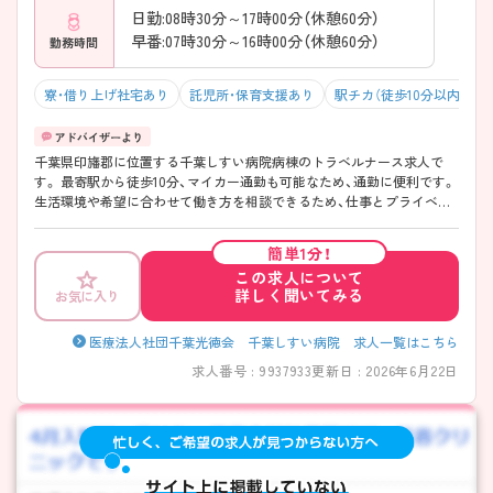
日勤:08時30分～17時00分（休憩60分）
早番:07時30分～16時00分（休憩60分）
勤務時間
寮・借り上げ社宅あり
託児所・保育支援あり
駅チカ（徒歩10分以内）
千葉県印旛郡に位置する千葉しすい病院病棟のトラベルナース求人で
す。 最寄駅から徒歩10分、マイカー通勤も可能なため、通勤に便利です。
生活環境や希望に合わせて働き方を相談できるため、仕事とプライベー
トの双方が充実できます！ また、メンバー内で助け合いながら業務に取
り組んでおり、他職種との連携も取れる、雰囲気の良い環境です。 ご興味
簡単1分！
のある方には、面接対策ポイントなどさらに詳細をお話いたしますので、
この求人について
お気軽にご相談ください。
詳しく聞いてみる
お気に入り
医療法人社団千葉光徳会 千葉しすい病院 求人一覧はこちら
求人番号 : 9937933
更新日 : 2026年6月22日