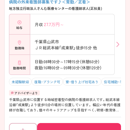
病院の外来看護師募集です♪＜常勤／正看＞
地方独立行政法人さんむ医療センターの看護師求人(正社員)
27.7
万円～
月収
給与
千葉県山武市
ＪＲ総武本線「成東駅」徒歩15分 他
勤務地
日勤:08時30分～17時15分（休憩60分）
夜勤:16時00分～09時30分（休憩120分）
勤務時間
未経験歓迎
復職・ブランク可
寮・借り上げ社宅あり
住宅補助・手当
千葉県山武市に位置する地域密着型の病院の看護師求人です。総武本線
沿線「成東駅」より徒歩15分の場所に位置しています。 幅広い年代の看護
師が在職しており、個々のキャリアアップを目指すべく、研修・教育体制
が充実しております。また将来的にも長く勤められるよう24時間託児所
や寮を保有するなど、福利厚生も充実しています。 ご興味のある方には、
面接対策ポイントなどさらに詳細をお話いたしますので、お気軽にご相