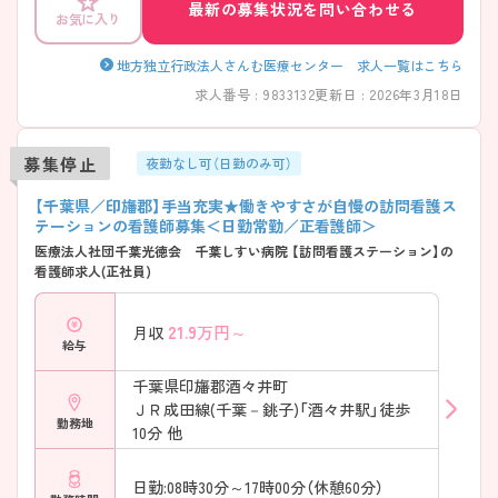
談ください。
最新の募集状況を問い合わせる
お気に入り
地方独立行政法人さんむ医療センター 求人一覧はこちら
求人番号 : 9833132
更新日 : 2026年3月18日
募集停止
夜勤なし可（日勤のみ可）
【千葉県／印旛郡】手当充実★働きやすさが自慢の訪問看護ス
テーションの看護師募集＜日勤常勤／正看護師＞
医療法人社団千葉光徳会 千葉しすい病院 【訪問看護ステーション】の
看護師求人(正社員)
21.9
万円～
月収
給与
千葉県印旛郡酒々井町
ＪＲ成田線(千葉－銚子)「酒々井駅」徒歩
勤務地
10分 他
日勤:08時30分～17時00分（休憩60分）