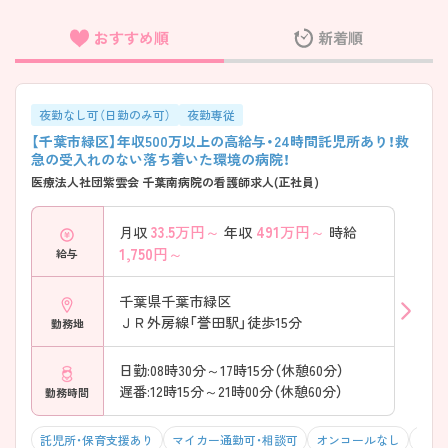
おすすめ順
新着順
フリーワード検索
夜勤なし可（日勤のみ可）
夜勤専従
【千葉市緑区】年収500万以上の高給与・24時間託児所あり！救
急の受入れのない落ち着いた環境の病院！
医療法人社団紫雲会 千葉南病院の看護師求人(正社員)
33.5
万円～
491
万円～
月収
年収
時給
1,750
円～
給与
千葉県千葉市緑区
ＪＲ外房線「誉田駅」徒歩15分
勤務地
日勤:08時30分～17時15分（休憩60分）
遅番:12時15分～21時00分（休憩60分）
勤務時間
託児所・保育支援あり
マイカー通勤可・相談可
オンコールなし
積極