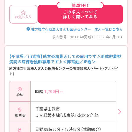
や寮を保有するなど、福利厚生も充実しています。 ご興味のある方には、
簡単1分！
面接対策ポイントなどさらに詳細をお話いたしますので、お気軽にご相
この求人について
談ください。
詳しく聞いてみる
お気に入り
地方独立行政法人さんむ医療センター 求人一覧はこちら
求人番号 : 9833140
更新日 : 2026年1月13日
【千葉県／山武市】地方公務員としての雇用です♪地域密着型
病院の病棟看護師募集です♪＜非常勤／正看＞
地方独立行政法人さんむ医療センターの看護師求人(パート・アルバイ
ト)
1,700
円～
時給
給与
千葉県山武市
ＪＲ総武本線「成東駅」徒歩15分 他
勤務地
日勤:08時30分～17時15分（休憩60分）