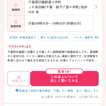
千葉県印旛郡酒々井町
ＪＲ成田線(千葉－銚子)「酒々井駅」徒歩
勤務地
10分 他
日勤:08時30分～19時00分（休憩60分）
勤務時間
託児所・保育支援あり
駅チカ（徒歩10分以内）
マイカー通勤可・相談可
千葉県印旛郡に位置する千葉しすい病院病棟の看護師求人です。 最寄駅
から徒歩10分、マイカー通勤も可能なため、通勤に便利です。生活環境や
希望に合わせて働き方を相談できるため、仕事とプライベートの双方が
充実できます！ また、メンバー内で助け合いながら業務に取り組んでお
り、他職種との連携も取れる、雰囲気の良い環境です。 ご興味のある方に
簡単1分！
は、面接対策ポイントなどさらに詳細をお話いたしますので、お気軽にご
この求人について
相談ください。
詳しく聞いてみる
お気に入り
医療法人社団千葉光徳会 千葉しすい病院 求人一覧はこちら
求人番号 : 9000262
更新日 : 2026年7月10日